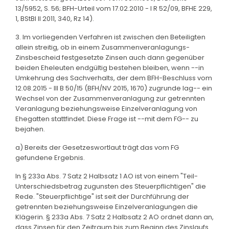
13/5952, S. 56; BFH-Urteil vom 17.02.2010 - I R 52/09, BFHE 229,
1, BStBl II 2011, 340, Rz 14).
3. Im vorliegenden Verfahren ist zwischen den Beteiligten
allein streitig, ob in einem Zusammenveranlagungs-
Zinsbescheid festgesetzte Zinsen auch dann gegenüber
beiden Eheleuten endgültig bestehen bleiben, wenn --in
Umkehrung des Sachverhalts, der dem BFH-Beschluss vom
12.08.2015 - III B 50/15 (BFH/NV 2015, 1670) zugrunde lag-- ein
Wechsel von der Zusammenveranlagung zur getrennten
Veranlagung beziehungsweise Einzelveranlagung von
Ehegatten stattfindet. Diese Frage ist --mit dem FG-- zu
bejahen.
a) Bereits der Gesetzeswortlaut trägt das vom FG
gefundene Ergebnis.
In § 233a Abs. 7 Satz 2 Halbsatz 1 AO ist von einem "Teil-
Unterschiedsbetrag zugunsten des Steuerpflichtigen" die
Rede. "Steuerpflichtige" ist seit der Durchführung der
getrennten beziehungsweise Einzelveranlagungen die
Klägerin. § 233a Abs. 7 Satz 2 Halbsatz 2 AO ordnet dann an,
dass Zinsen für den Zeitraum bis zum Beginn des Zinslaufs