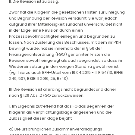
II. Die Revision ist zulässig.
Zwar hat die Klägerin die gesetzlichen Fristen zur Einlegung
und Begründung der Revision versäumt. Sie war jedoch
aufgrund ihrer Mittellosigkeit zunächst unverschuldet nicht
in der Lage, eine Revision durch einen
Prozessbevollmächtigten einlegen und begründen zu
lassen. Nach Zustellung des Beschlusses, mit dem ihr PKH
bewilligt wurde, hat sie innerhalb der in § 56 der
Finanzgerichtsordnung (FGO) genannten Fristen die
Revision sowohl eingelegt als auch begründet, so dass ihr
Wiedereinsetzung in den vorigen Stand zu gewähren ist
(vgl. hierzu auch BFH-Urteil vom 16.04.2015 - III R 54/13, BFHE
249, 507, BStBl II 2016, 25, Rz 13).
III. Die Revision ist allerdings nicht begründet und daher
nach § 126 Abs. 2 FGO zurückzuweisen.
1. Im Ergebnis zutreffend hat das FG das Begehren der
Klägerin als Verpflichtungsklage angesehen und die
Zulässigkeit dieser Klage bejaht.
a) Die ursprünglichen Zusammenveranlagungs-