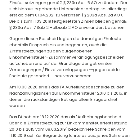
Zinsfestsetzungen gemäß § 233a Abs. 5 AO zu ändern. Der
sich hieraus ergebende Unterschiedsbetrag sei allerdings
erst ab dem 01.04.2021 zu verzinsen (§ 233a Abs. 2a AO).
Die bis zum 11.03.2019 festgesetzten Zinsen blieben gemäß
§ 233a Abs. 7 Satz 2 Halbsatz 2 AO unverändert bestehen.
Gegen diesen Bescheid legten die damaligen Eheleute
ebenfalls Einspruch ein und begehrten, auch die
Zinsfestsetzungen zu den aufgehobenen
Einkommensteuer-Zusammenveranlagungsbescheiden
aufzuheben und auf der Grundlage der getrennten
Veranlagungen / Einzelveranlagungen --gegen beide
Eheleute gesondert-- neu vorzunehmen.
Am 18.03.2020 erließ das FA Aufteilungsbescheide zu den
Nachzahlungszinsen zur Einkommensteuer 2010 bis 2015, in
denen die rückständigen Beträge allein E zugeordnet
wurden.
Das FA hob am 18.12.2020 das als "Aufhebungsbescheid
über die Zinsfestsetzung zur Einkommensteuerfestsetzung
2010 bis 2015 vom 08.03.2019" bezeichnete Schreiben vom
11.10.2019 auf. Zur Begründung führte es aus, jenes Schreiben