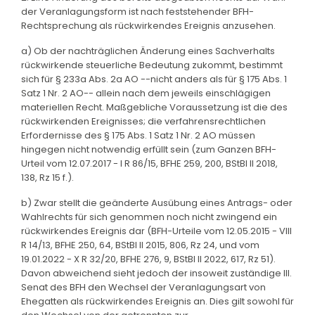
der Veranlagungsform ist nach feststehender BFH-
Rechtsprechung als rückwirkendes Ereignis anzusehen.
a) Ob der nachträglichen Änderung eines Sachverhalts
rückwirkende steuerliche Bedeutung zukommt, bestimmt
sich für § 233a Abs. 2a AO --nicht anders als für § 175 Abs. 1
Satz 1 Nr. 2 AO-- allein nach dem jeweils einschlägigen
materiellen Recht. Maßgebliche Voraussetzung ist die des
rückwirkenden Ereignisses; die verfahrensrechtlichen
Erfordernisse des § 175 Abs. 1 Satz 1 Nr. 2 AO müssen
hingegen nicht notwendig erfüllt sein (zum Ganzen BFH-
Urteil vom 12.07.2017 - I R 86/15, BFHE 259, 200, BStBl II 2018,
138, Rz 15 f.).
b) Zwar stellt die geänderte Ausübung eines Antrags- oder
Wahlrechts für sich genommen noch nicht zwingend ein
rückwirkendes Ereignis dar (BFH-Urteile vom 12.05.2015 - VIII
R 14/13, BFHE 250, 64, BStBl II 2015, 806, Rz 24, und vom
19.01.2022 - X R 32/20, BFHE 276, 9, BStBl II 2022, 617, Rz 51).
Davon abweichend sieht jedoch der insoweit zuständige III.
Senat des BFH den Wechsel der Veranlagungsart von
Ehegatten als rückwirkendes Ereignis an. Dies gilt sowohl für