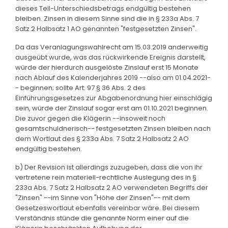
dieses Teil-Unterschiedsbetrags endgültig bestehen
bleiben. Zinsen in diesem Sinne sind die in § 233a Abs. 7
Satz 2 Halbsatz 1 AO genannten "festgesetzten Zinsen".
Da das Veranlagungswahlrecht am 15.03.2019 anderweitig
ausgeübt wurde, was das rückwirkende Ereignis darstellt,
würde der hierdurch ausgelöste Zinslauf erst 15 Monate
nach Ablauf des Kalenderjahres 2019 --also am 01.04.2021-
- beginnen; sollte Art. 97 § 36 Abs. 2 des
Einführungsgesetzes zur Abgabenordnung hier einschlägig
sein, würde der Zinslauf sogar erst am 01.10.2021 beginnen.
Die zuvor gegen die Klägerin --insoweit noch
gesamtschuldnerisch-- festgesetzten Zinsen bleiben nach
dem Wortlaut des § 233a Abs. 7 Satz 2 Halbsatz 2 AO
endgültig bestehen.
b) Der Revision ist allerdings zuzugeben, dass die von ihr
vertretene rein materiell-rechtliche Auslegung des in §
233a Abs. 7 Satz 2 Halbsatz 2 AO verwendeten Begriffs der
"Zinsen" --im Sinne von "Höhe der Zinsen"-- mit dem
Gesetzeswortlaut ebenfalls vereinbar wäre. Bei diesem
Verständnis stünde die genannte Norm einer auf die