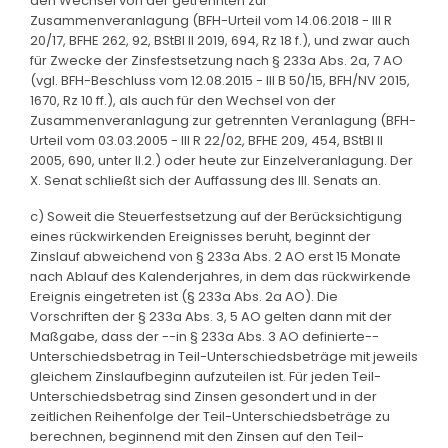
den Wechsel von der getrennten zur
Zusammenveranlagung (BFH-Urteil vom 14.06.2018 - III R
20/17, BFHE 262, 92, BStBl II 2019, 694, Rz 18 f.), und zwar auch
für Zwecke der Zinsfestsetzung nach § 233a Abs. 2a, 7 AO
(vgl. BFH-Beschluss vom 12.08.2015 - III B 50/15, BFH/NV 2015,
1670, Rz 10 ff.), als auch für den Wechsel von der
Zusammenveranlagung zur getrennten Veranlagung (BFH-
Urteil vom 03.03.2005 - III R 22/02, BFHE 209, 454, BStBl II
2005, 690, unter II.2.) oder heute zur Einzelveranlagung. Der
X. Senat schließt sich der Auffassung des III. Senats an.
c) Soweit die Steuerfestsetzung auf der Berücksichtigung
eines rückwirkenden Ereignisses beruht, beginnt der
Zinslauf abweichend von § 233a Abs. 2 AO erst 15 Monate
nach Ablauf des Kalenderjahres, in dem das rückwirkende
Ereignis eingetreten ist (§ 233a Abs. 2a AO). Die
Vorschriften der § 233a Abs. 3, 5 AO gelten dann mit der
Maßgabe, dass der --in § 233a Abs. 3 AO definierte--
Unterschiedsbetrag in Teil-Unterschiedsbeträge mit jeweils
gleichem Zinslaufbeginn aufzuteilen ist. Für jeden Teil-
Unterschiedsbetrag sind Zinsen gesondert und in der
zeitlichen Reihenfolge der Teil-Unterschiedsbeträge zu
berechnen, beginnend mit den Zinsen auf den Teil-