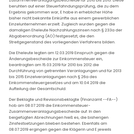
Zusammenveranlagungsbescheide für 2010 bis 2015. Diese
beruhten auf einer Steuerfahndungsprüfung, die zu dem
Ergebnis gekommen war, E habe in erheblicher Höhe
bisher nicht bekannte Einkünfte aus einem gewerblichen
Einzelunternehmen erzielt. Zugleich wurden gegen die
damaligen Eheleute Nachzahlungszinsen nach § 233a der
Abgabenordnung (AO) festgesetzt, die den
Streitgegenstand des vorliegenden Verfahrens bilden.
Die Eheleute legten am 12.03.2019 Einspruch gegen die
Änderungsbescheide zur Einkommensteuer ein,
beantragten am 15.03.2019 für 2010 bis 2012 die
Durchführung von getrennten Veranlagungen und für 2013
bis 2015 Einzelveranlagungen nach § 26a des
Einkommensteuergesetzes und am 10.04.2019 die
Aufteilung der Gesamtschuld.
Der Beklagte und Revisionsbeklagte (Finanzamt --FA--)
hob am 08.07.2019 die Einkommensteuer-
Zusammenveranlagungsbescheide auf. In den
beigefügten Abrechnungen hieß es, die bisherigen
Zinsfestsetzungen blieben bestehen. Ebenfalls am
08.07.2019 ergingen gegen die Klägerin und E jeweils