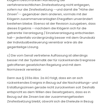
Klägerin beschränkten Aufhebung der
verfahrensrechtlichen Zinsfestsetzung nicht entgegen,
sofern nur die Zinsfestsetzung --und damit die "Höhe der
Zinsen"-- gegenüber dem anderen, vormals mit der
Klägerin zusammenveranlagten Ehegatten unverändert
bestehen bliebe. Ebenso ist der Revision zuzugeben, dass
dieses Ergebnis --nachdem die Klägerin sich für die
getrennte Veranlagung / Einzelveranlagung entschieden
hat-- jedenfalls vordergründig besser mit dem Grundsatz
der Individualbesteuerung vereinbar wäre als die
gegenteilige Lösung.
c) Die vom Senat vertretene Auffassung ist allerdings
besser mit der Systematik der für rückwirkende Ereignisse
getroffenen gesetzlichen Regelung und mit dem
Normzweck vereinbar.
Denn aus § 233a Abs. 2a AO folgt, dass ein an sich
rückwirkendes Ereignis in Bezug auf die Nachzahlungs- und
Erstattungszinsen gerade nicht zurückwirken soll. Deshalb
entspricht es dem Willen des Gesetzgebers, dass es in
Bezug auf die Zinsen bei der zusammengefassten
Zinsfestsetzung bleibt, obwohl sich die Eheleute in Bezug