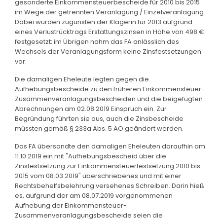
gesonderte Einkommensteuerbescheide für 2010 bis 2015
im Wege der getrennten Veranlagung / Einzelveranlagung.
Dabei wurden zugunsten der Klägerin für 2013 aufgrund
eines Verlustrücktrags Erstattungszinsen in Höhe von 498 €
festgesetzt; im Übrigen nahm das FA anlässlich des
Wechsels der Veranlagungsform keine Zinsfestsetzungen
vor.
Die damaligen Eheleute legten gegen die
Aufhebungsbescheide zu den früheren Einkommensteuer-
Zusammenveranlagungsbescheiden und die beigefügten
Abrechnungen am 02.08.2019 Einspruch ein. Zur
Begründung führten sie aus, auch die Zinsbescheide
müssten gemäß § 233a Abs. 5 AO geändert werden.
Das FA übersandte den damaligen Eheleuten daraufhin am
11.10.2019 ein mit "Aufhebungsbescheid über die
Zinsfestsetzung zur Einkommensteuerfestsetzung 2010 bis
2015 vom 08.03.2019" überschriebenes und mit einer
Rechtsbehelfsbelehrung versehenes Schreiben. Darin hieß
es, aufgrund der am 08.07.2019 vorgenommenen
Aufhebung der Einkommensteuer-
Zusammenveranlagungsbescheide seien die