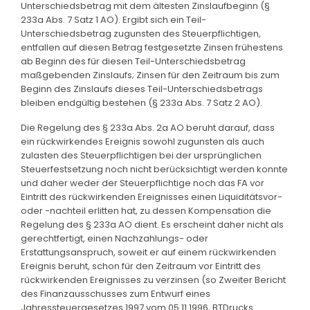
Unterschiedsbetrag mit dem ältesten Zinslaufbeginn (§
233a Abs. 7 Satz 1 AO). Ergibt sich ein Teil-
Unterschiedsbetrag zugunsten des Steuerpflichtigen,
entfallen auf diesen Betrag festgesetzte Zinsen frühestens
ab Beginn des für diesen Teil-Unterschiedsbetrag
maßgebenden Zinslaufs; Zinsen für den Zeitraum bis zum
Beginn des Zinslaufs dieses Teil-Unterschiedsbetrags
bleiben endgültig bestehen (§ 233a Abs. 7 Satz 2 AO).
Die Regelung des § 233a Abs. 2a AO beruht darauf, dass
ein rückwirkendes Ereignis sowohl zugunsten als auch
zulasten des Steuerpflichtigen bei der ursprünglichen
Steuerfestsetzung noch nicht berücksichtigt werden konnte
und daher weder der Steuerpflichtige noch das FA vor
Eintritt des rückwirkenden Ereignisses einen Liquiditätsvor-
oder -nachteil erlitten hat, zu dessen Kompensation die
Regelung des § 233a AO dient. Es erscheint daher nicht als
gerechtfertigt, einen Nachzahlungs- oder
Erstattungsanspruch, soweit er auf einem rückwirkenden
Ereignis beruht, schon für den Zeitraum vor Eintritt des
rückwirkenden Ereignisses zu verzinsen (so Zweiter Bericht
des Finanzausschusses zum Entwurf eines
Jahressteuergesetzes 1997 vom 05.11.1996, BTDrucks