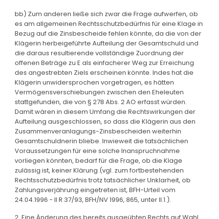
bb) Zum anderen ließe sich zwar die Frage aufwerfen, ob
es am allgemeinen Rechtsschutzbedürfnis für eine Klage in
Bezug auf die Zinsbescheide fehlen könnte, da die von der
Klägerin herbeigeführte Aufteilung der Gesamtschuld und
die daraus resultierende vollständige Zuordnung der
offenen Beträge zu E als einfacherer Weg zur Erreichung
des angestrebten Ziels erscheinen könnte. Indes hat die
Klägerin unwidersprochen vorgetragen, es hätten
Vermögensverschiebungen zwischen den Eheleuten
stattgefunden, die von § 278 Abs. 2 AO erfasst würden.
Damit wären in diesem Umfang die Rechtswirkungen der
Aufteilung ausgeschlossen, so dass die Klägerin aus den
Zusammenveranlagungs-Zinsbescheiden weiterhin
Gesamtschuldnerin bliebe. Inwieweit die tatsächlichen
Voraussetzungen für eine solche Inanspruchnahme
vorliegen könnten, bedarf für die Frage, ob die Klage
zulässig ist, keiner Klärung (vgl. zum fortbestehenden
Rechtsschutzbedürfnis trotz tatsächlicher Unklarheit, ob
Zahlungsverjährung eingetreten ist, BFH-Urteil vom
24.04.1996 - II R 37/93, BFH/NV 1996, 865, unter II.1.).
2. Eine Änderung des bereits ausgeübten Rechts auf Wahl