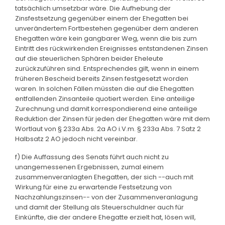
tatsächlich umsetzbar wäre. Die Aufhebung der
Zinsfestsetzung gegenüber einem der Ehegatten bei
unverändertem Fortbestehen gegenüber dem anderen
Ehegatten wäre kein gangbarer Weg, wenn die bis zum
Eintritt des rückwirkenden Ereignisses entstandenen Zinsen
auf die steuerlichen Sphären beider Eheleute
zurückzuführen sind. Entsprechendes gilt, wenn in einem
früheren Bescheid bereits Zinsen festgesetzt worden
waren. In solchen Fällen müssten die auf die Ehegatten
entfallenden Zinsanteile quotiert werden. Eine anteilige
Zurechnung und damit korrespondierend eine anteilige
Reduktion der Zinsen für jeden der Ehegatten wäre mit dem
Wortlaut von § 233a Abs. 2a AO i.V.m. § 233a Abs. 7 Satz 2
Halbsatz 2 AO jedoch nicht vereinbar.
f) Die Auffassung des Senats führt auch nicht zu
unangemessenen Ergebnissen, zumal einem
zusammenveranlagten Ehegatten, der sich --auch mit
Wirkung für eine zu erwartende Festsetzung von
Nachzahlungszinsen-- von der Zusammenveranlagung
und damit der Stellung als Steuerschuldner auch für
Einkünfte, die der andere Ehegatte erzielt hat, lösen will,