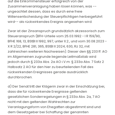
auf die Einkommensteuer erfolgreich von der
Zusammenveranlagung haben lösen können, was --
ungeachtet dessen, dass es durch eine freie
Willensentscheidung der Steuerpflichtigen herbeigeführt
wird-- als rückwirkendes Ereignis angesehen wird.
Zwar ist der Zinsanspruch grundsätzlich akzessorisch zum
Steueranspruch (BFH-Urteile vom 25.03.1992 - I R 159/90,
BFHE 168, 13, BStBl II 1992, 997, unter II.2., und vom 30.08.2023 -
X R 2/22, BFHE 281, 365, BStBl II 2024, 630, Rz 32, mit
zahlreichen weiteren Nachweisen). Dieser den §§ 233 ff. AO
im Allgemeinen zugrunde liegende Leitmaßstab wird
jedoch durch § 233a Abs. 2a AO i.V.m. § 233a Abs. 7 Satz 2
Halbsatz 2 AO für den hier zu beurteilenden Fall des
rückwirkenden Ereignisses gerade ausdrücklich
durchbrochen.
d) Der Senat tritt der Klägerin zwar in der Einschätzung bei,
dass die für rückwirkende Ereignisse geltenden
gesetzlichen Sonderregelungen in § 233a Abs. 2a, 7 AO
nicht mit den geltenden Wahlrechten zur
Veranlagungsform von Ehegatten abgestimmt sind und
dem Gesetzgeber bei Schaffung der genannten