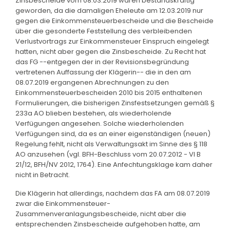
Zinsbescheide vom 08.03.2019 waren bestandskräftig
geworden, da die damaligen Eheleute am 12.03.2019 nur
gegen die Einkommensteuerbescheide und die Bescheide
über die gesonderte Feststellung des verbleibenden
Verlustvortrags zur Einkommensteuer Einspruch eingelegt
hatten, nicht aber gegen die Zinsbescheide. Zu Recht hat
das FG --entgegen der in der Revisionsbegründung
vertretenen Auffassung der Klägerin-- die in den am
08.07.2019 ergangenen Abrechnungen zu den
Einkommensteuerbescheiden 2010 bis 2015 enthaltenen
Formulierungen, die bisherigen Zinsfestsetzungen gemäß §
233a AO blieben bestehen, als wiederholende
Verfügungen angesehen. Solche wiederholenden
Verfügungen sind, da es an einer eigenständigen (neuen)
Regelung fehlt, nicht als Verwaltungsakt im Sinne des § 118
AO anzusehen (vgl. BFH-Beschluss vom 20.07.2012 - VI B
21/12, BFH/NV 2012, 1764). Eine Anfechtungsklage kam daher
nicht in Betracht.
Die Klägerin hat allerdings, nachdem das FA am 08.07.2019
zwar die Einkommensteuer-
Zusammenveranlagungsbescheide, nicht aber die
entsprechenden Zinsbescheide aufgehoben hatte, am