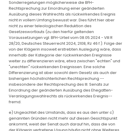
Sonderregelungen möglicherweise die BFH-
Rechtsprechung zur Einordnung einer geänderten
Ausübung dieses Wahlrechts als rückwirkendes Ereignis
nicht in vollem Umfang bewusst war. Dies führt hier aber
nicht zu einer teleologischen Reduktion des
Gesetzeswortlauts (zu den hierfür geltenden
Voraussetzungen vgl. BFH-Urteil vom 08.05.2024 - VIII R
28/20, Deutsches Steuerrecht 2024, 2108, Rz 46 f.). Folge der
von der Klägerin insoweit erstrebten Auslegung wäre, dass
innerhalb der Kategorie der rückwirkenden Ereignisse
weiter zu differenzieren wäre, etwa zwischen "echten" und
"unechten" rückwirkenden Ereignissen. Eine solche
Differenzierung ist aber sowohl dem Gesetz als auch der
bisherigen höchstrichterlichen Rechtsprechung --
insbesondere der Rechtsprechung des III. Senats zur
Einordnung der geänderten Ausübung des Ehegatten-
Veranlagungswahlrechts als rückwirkendes Ereignis--
fremd.
e) Ungeachtet des Umstands, dass es aus den unter c)
genannten Gründen nicht mehr auf diesen Gesichtspunkt
ankommt, weist der Senat auch darauf hin, dass die von
der Klägerin vertretene Lösung häufig nicht ohne Weiteres