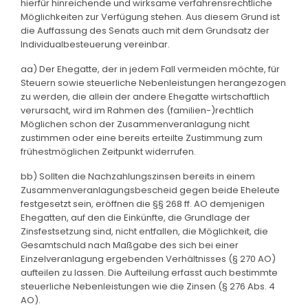
hierfür hinreichende und wirksame verfahrensrechtliche
Möglichkeiten zur Verfügung stehen. Aus diesem Grund ist
die Auffassung des Senats auch mit dem Grundsatz der
Individualbesteuerung vereinbar.
aa) Der Ehegatte, der in jedem Fall vermeiden möchte, für
Steuern sowie steuerliche Nebenleistungen herangezogen
zu werden, die allein der andere Ehegatte wirtschaftlich
verursacht, wird im Rahmen des (familien-)rechtlich
Möglichen schon der Zusammenveranlagung nicht
zustimmen oder eine bereits erteilte Zustimmung zum
frühestmöglichen Zeitpunkt widerrufen.
bb) Sollten die Nachzahlungszinsen bereits in einem
Zusammenveranlagungsbescheid gegen beide Eheleute
festgesetzt sein, eröffnen die §§ 268 ff. AO demjenigen
Ehegatten, auf den die Einkünfte, die Grundlage der
Zinsfestsetzung sind, nicht entfallen, die Möglichkeit, die
Gesamtschuld nach Maßgabe des sich bei einer
Einzelveranlagung ergebenden Verhältnisses (§ 270 AO)
aufteilen zu lassen. Die Aufteilung erfasst auch bestimmte
steuerliche Nebenleistungen wie die Zinsen (§ 276 Abs. 4
AO).