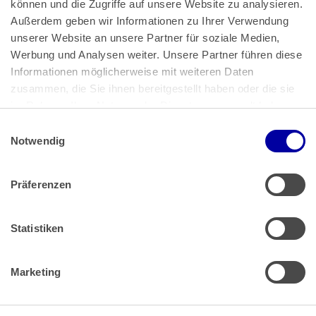
können und die Zugriffe auf unsere Website zu analysieren. 
Außerdem geben wir Informationen zu Ihrer Verwendung 
unserer Website an unsere Partner für soziale Medien, 
Bundeskanzlerplatz 2
Werbung und Analysen weiter. Unsere Partner führen diese 
53113 Bonn
Informationen möglicherweise mit weiteren Daten 
zusammen, die Sie ihnen bereitgestellt haben oder die sie 
Pressemitteilungen
AGB
|
im Rahmen Ihrer Nutzung der Dienste gesammelt haben.
Impressum
Datenschutz
|
Einwilligungsauswahl
Impressum
 | 
Datenschutz
Notwendig
Präferenzen
Zahlung & Versand
Rücksendungen/Widerrufsbelehrung
Muster Widerrufsformular (PDF)
Statistiken
Remissionsbedingungen für den Handel
Kündigungsformular
Marketing
Barrierefreiheit