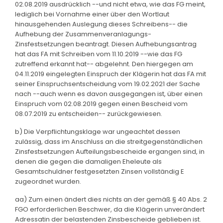
02.08.2019 ausdrücklich --und nicht etwa, wie das FG meint,
lediglich bei Vornahme einer über den Wortlaut
hinausgehenden Auslegung dieses Schreibens-- die
Aufhebung der Zusammenveranlagungs-
Zinsfestsetzungen beantragt. Diesen Aufhebungsantrag
hat das FA mit Schreiben vom 11.10.2019 --wie das FG
zutreffend erkannt hat-- abgelehnt. Den hiergegen am
04.11.2019 eingelegten Einspruch der Klägerin hat das FA mit
seiner Einspruchsentscheidung vom 19.02.2021 der Sache
nach --auch wenn es davon ausgegangen ist, über einen
Einspruch vom 02.08.2019 gegen einen Bescheid vom
08.07.2019 zu entscheiden-- zurückgewiesen.
b) Die Verpflichtungsklage war ungeachtet dessen
zulässig, dass im Anschluss an die streitgegenständlichen
Zinsfestsetzungen Aufteilungsbescheide ergangen sind, in
denen die gegen die damaligen Eheleute als
Gesamtschuldner festgesetzten Zinsen vollständig E
zugeordnet wurden.
aa) Zum einen ändert dies nichts an der gemäß § 40 Abs. 2
FGO erforderlichen Beschwer, da die Klägerin unverändert
Adressatin der belastenden Zinsbescheide geblieben ist.