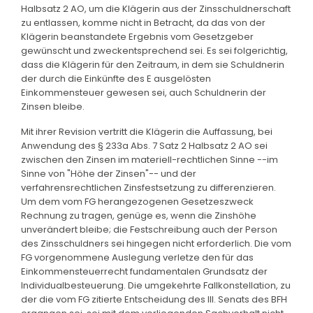
Halbsatz 2 AO, um die Klägerin aus der Zinsschuldnerschaft
zu entlassen, komme nicht in Betracht, da das von der
Klägerin beanstandete Ergebnis vom Gesetzgeber
gewünscht und zweckentsprechend sei. Es sei folgerichtig,
dass die Klägerin für den Zeitraum, in dem sie Schuldnerin
der durch die Einkünfte des E ausgelösten
Einkommensteuer gewesen sei, auch Schuldnerin der
Zinsen bleibe.
Mit ihrer Revision vertritt die Klägerin die Auffassung, bei
Anwendung des § 233a Abs. 7 Satz 2 Halbsatz 2 AO sei
zwischen den Zinsen im materiell-rechtlichen Sinne --im
Sinne von "Höhe der Zinsen"-- und der
verfahrensrechtlichen Zinsfestsetzung zu differenzieren.
Um dem vom FG herangezogenen Gesetzeszweck
Rechnung zu tragen, genüge es, wenn die Zinshöhe
unverändert bleibe; die Festschreibung auch der Person
des Zinsschuldners sei hingegen nicht erforderlich. Die vom
FG vorgenommene Auslegung verletze den für das
Einkommensteuerrecht fundamentalen Grundsatz der
Individualbesteuerung. Die umgekehrte Fallkonstellation, zu
der die vom FG zitierte Entscheidung des III. Senats des BFH