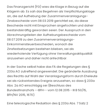
Das Finanzgericht (FG) wies die Klage in Bezug auf die
Klägerin ab. Es sah das Begehren als Verpflichtungsklage
an, die auf Aufhebung der Zusammenveranlagungs-
Zinsbescheide vom 08.03.2019 gerichtet sei, da diese
Bescheide nicht mit Einsprüchen angefochten und daher
bestandskräftig geworden seien. Der Ausspruch in den
Abrechnungsteilen der Aufhebungsbescheide vom
08.07.2019 zu den Zusammenveranlagungs-
Einkommensteuerbescheiden, wonach die
Zinsfestsetzungen bestehen blieben, sei als
wiederholende Verfügung ohne Verwaltungsaktqualität
anzusehen und daher nicht anfechtbar.
In der Sache selbst habe das FA die Regelungen des §
233a AO zutreffend angewendet. Die geänderte Ausübung
des Rechts auf Wahl der Veranlagungsform durch Eheleute
sei als rückwirkendes Ereignis anzusehen, so dass § 233a
Abs. 2a AO einschlägig sei (Beschluss des
Bundesfinanzhofs --BFH-- vom 12.08.2015 - III B 50/15,
BFH/NV 2015, 1670).
Eine teleologische Reduktion des § 233a Abs. 7 Satz 2