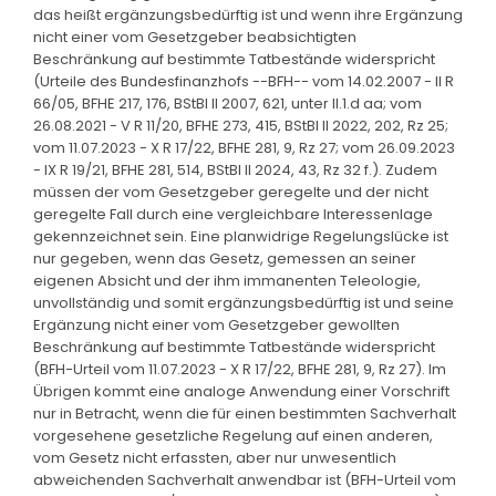
das heißt ergänzungsbedürftig ist und wenn ihre Ergänzung
nicht einer vom Gesetzgeber beabsichtigten
Beschränkung auf bestimmte Tatbestände widerspricht
(Urteile des Bundesfinanzhofs --BFH-- vom 14.02.2007 - II R
66/05, BFHE 217, 176, BStBl II 2007, 621, unter II.1.d aa; vom
26.08.2021 - V R 11/20, BFHE 273, 415, BStBl II 2022, 202, Rz 25;
vom 11.07.2023 - X R 17/22, BFHE 281, 9, Rz 27; vom 26.09.2023
- IX R 19/21, BFHE 281, 514, BStBl II 2024, 43, Rz 32 f.). Zudem
müssen der vom Gesetzgeber geregelte und der nicht
geregelte Fall durch eine vergleichbare Interessenlage
gekennzeichnet sein. Eine planwidrige Regelungslücke ist
nur gegeben, wenn das Gesetz, gemessen an seiner
eigenen Absicht und der ihm immanenten Teleologie,
unvollständig und somit ergänzungsbedürftig ist und seine
Ergänzung nicht einer vom Gesetzgeber gewollten
Beschränkung auf bestimmte Tatbestände widerspricht
(BFH-Urteil vom 11.07.2023 - X R 17/22, BFHE 281, 9, Rz 27). Im
Übrigen kommt eine analoge Anwendung einer Vorschrift
nur in Betracht, wenn die für einen bestimmten Sachverhalt
vorgesehene gesetzliche Regelung auf einen anderen,
vom Gesetz nicht erfassten, aber nur unwesentlich
abweichenden Sachverhalt anwendbar ist (BFH-Urteil vom