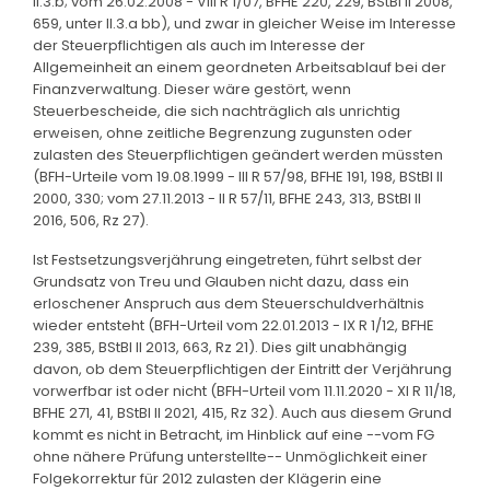
II.3.b; vom 26.02.2008 - VIII R 1/07, BFHE 220, 229, BStBl II 2008,
659, unter II.3.a bb), und zwar in gleicher Weise im Interesse
der Steuerpflichtigen als auch im Interesse der
Allgemeinheit an einem geordneten Arbeitsablauf bei der
Finanzverwaltung. Dieser wäre gestört, wenn
Steuerbescheide, die sich nachträglich als unrichtig
erweisen, ohne zeitliche Begrenzung zugunsten oder
zulasten des Steuerpflichtigen geändert werden müssten
(BFH-Urteile vom 19.08.1999 - III R 57/98, BFHE 191, 198, BStBl II
2000, 330; vom 27.11.2013 - II R 57/11, BFHE 243, 313, BStBl II
2016, 506, Rz 27).
Ist Festsetzungsverjährung eingetreten, führt selbst der
Grundsatz von Treu und Glauben nicht dazu, dass ein
erloschener Anspruch aus dem Steuerschuldverhältnis
wieder entsteht (BFH-Urteil vom 22.01.2013 - IX R 1/12, BFHE
239, 385, BStBl II 2013, 663, Rz 21). Dies gilt unabhängig
davon, ob dem Steuerpflichtigen der Eintritt der Verjährung
vorwerfbar ist oder nicht (BFH-Urteil vom 11.11.2020 - XI R 11/18,
BFHE 271, 41, BStBl II 2021, 415, Rz 32). Auch aus diesem Grund
kommt es nicht in Betracht, im Hinblick auf eine --vom FG
ohne nähere Prüfung unterstellte-- Unmöglichkeit einer
Folgekorrektur für 2012 zulasten der Klägerin eine