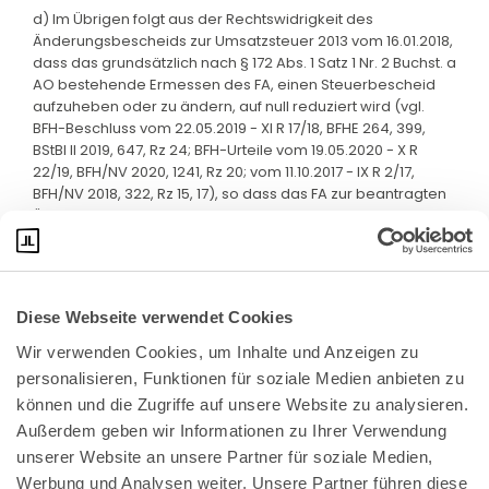
d) Im Übrigen folgt aus der Rechtswidrigkeit des
Änderungsbescheids zur Umsatzsteuer 2013 vom 16.01.2018,
dass das grundsätzlich nach § 172 Abs. 1 Satz 1 Nr. 2 Buchst. a
AO bestehende Ermessen des FA, einen Steuerbescheid
aufzuheben oder zu ändern, auf null reduziert wird (vgl.
BFH-Beschluss vom 22.05.2019 - XI R 17/18, BFHE 264, 399,
BStBl II 2019, 647, Rz 24; BFH-Urteile vom 19.05.2020 - X R
22/19, BFH/NV 2020, 1241, Rz 20; vom 11.10.2017 - IX R 2/17,
BFH/NV 2018, 322, Rz 15, 17), so dass das FA zur beantragten
Änderung verpflichtet ist.
Diese Webseite verwendet Cookies
Wir verwenden Cookies, um Inhalte und Anzeigen zu 
personalisieren, Funktionen für soziale Medien anbieten zu 
können und die Zugriffe auf unsere Website zu analysieren. 
Außerdem geben wir Informationen zu Ihrer Verwendung 
unserer Website an unsere Partner für soziale Medien, 
Bundeskanzlerplatz 2
Werbung und Analysen weiter. Unsere Partner führen diese 