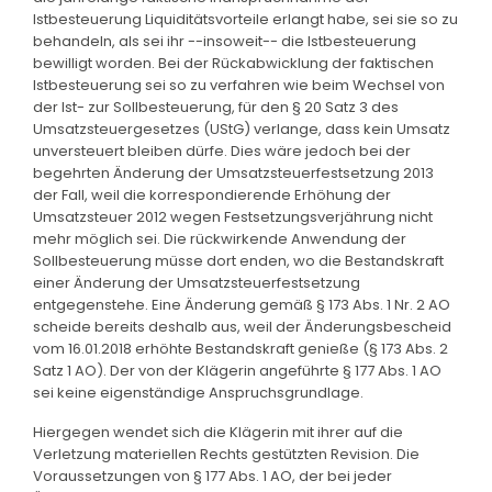
Istbesteuerung Liquiditätsvorteile erlangt habe, sei sie so zu
behandeln, als sei ihr --insoweit-- die Istbesteuerung
bewilligt worden. Bei der Rückabwicklung der faktischen
Istbesteuerung sei so zu verfahren wie beim Wechsel von
der Ist- zur Sollbesteuerung, für den § 20 Satz 3 des
Umsatzsteuergesetzes (UStG) verlange, dass kein Umsatz
unversteuert bleiben dürfe. Dies wäre jedoch bei der
begehrten Änderung der Umsatzsteuerfestsetzung 2013
der Fall, weil die korrespondierende Erhöhung der
Umsatzsteuer 2012 wegen Festsetzungsverjährung nicht
mehr möglich sei. Die rückwirkende Anwendung der
Sollbesteuerung müsse dort enden, wo die Bestandskraft
einer Änderung der Umsatzsteuerfestsetzung
entgegenstehe. Eine Änderung gemäß § 173 Abs. 1 Nr. 2 AO
scheide bereits deshalb aus, weil der Änderungsbescheid
vom 16.01.2018 erhöhte Bestandskraft genieße (§ 173 Abs. 2
Satz 1 AO). Der von der Klägerin angeführte § 177 Abs. 1 AO
sei keine eigenständige Anspruchsgrundlage.
Hiergegen wendet sich die Klägerin mit ihrer auf die
Verletzung materiellen Rechts gestützten Revision. Die
Voraussetzungen von § 177 Abs. 1 AO, der bei jeder