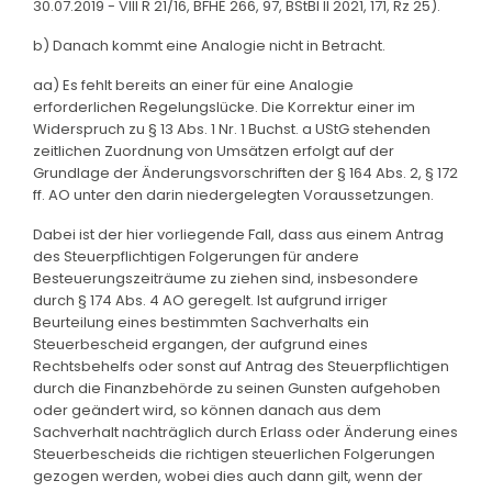
30.07.2019 - VIII R 21/16, BFHE 266, 97, BStBl II 2021, 171, Rz 25).
b) Danach kommt eine Analogie nicht in Betracht.
aa) Es fehlt bereits an einer für eine Analogie
erforderlichen Regelungslücke. Die Korrektur einer im
Widerspruch zu § 13 Abs. 1 Nr. 1 Buchst. a UStG stehenden
zeitlichen Zuordnung von Umsätzen erfolgt auf der
Grundlage der Änderungsvorschriften der § 164 Abs. 2, § 172
ff. AO unter den darin niedergelegten Voraussetzungen.
Dabei ist der hier vorliegende Fall, dass aus einem Antrag
des Steuerpflichtigen Folgerungen für andere
Besteuerungszeiträume zu ziehen sind, insbesondere
durch § 174 Abs. 4 AO geregelt. Ist aufgrund irriger
Beurteilung eines bestimmten Sachverhalts ein
Steuerbescheid ergangen, der aufgrund eines
Rechtsbehelfs oder sonst auf Antrag des Steuerpflichtigen
durch die Finanzbehörde zu seinen Gunsten aufgehoben
oder geändert wird, so können danach aus dem
Sachverhalt nachträglich durch Erlass oder Änderung eines
Steuerbescheids die richtigen steuerlichen Folgerungen
gezogen werden, wobei dies auch dann gilt, wenn der