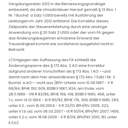
Vergütungssaldo 2012 in die Bemessungsgrundlage
einbezieht, da die Umsatzsteuer hierauf gemäß § 13 Abs. 1
Nr. 1 Buchst. a Satz 1 UStG bereits mit Ausführung der
Leistungen im Jahr 2012 entstand. Die Korrektur dieses
Zeitpunkts der Steuerentstehung durch eine analoge
Anwendung von § 20 Satz 3 UStG oder der vom FA gegen
das Änderungsbegehren erhobene Einwand der
Treuwidrigkeit kommt wie vorstehend ausgeführt nicht in
Betracht.
c) Entgegen der Auffassung des FA schließt die
Änderungssperre des § 173 Abs. 2 AO eine Korrektur
aufgrund anderer Vorschriften als § 173 Abs. 1 AO --und
damit nach dem hier anwendbaren § 172 Abs. 1 Satz 1 Nr. 2
Buchst. a AO-- nicht aus (BFH-Urteile vom 10.09.1987 - V R
69/84, BFHE 150, 509, BStBl II 1987, 834, am Ende; vom
28.11.1989 - VIII R 83/86, BFHE 159, 418, BStBl II 1990, 458, unter
1.c; vom 14.12.1994 - XI R 80/92, BFHE 176, 308, BStBl II 1995, 293,
unter II.2.; vom 16.09.2004 - X R 22/01, BFH/NV 2005, 322,
unter II.1.b aa; vom 06.03.2007 - IX R 51/04, BFH/NV 2007, 1456,
unter II.2.c; vom 18.08.2009 - X R 8/09, BFH/NV 2010, 161, unter
II.3.b).