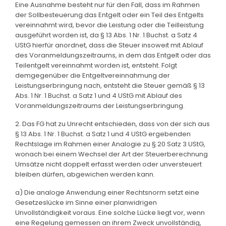
Eine Ausnahme besteht nur für den Fall, dass im Rahmen
der Sollbesteuerung das Entgelt oder ein Teil des Entgelts
vereinnahmt wird, bevor die Leistung oder die Teilleistung
ausgeführt worden ist, da § 13 Abs. 1 Nr. 1 Buchst. a Satz 4
UStG hierfür anordnet, dass die Steuer insoweit mit Ablauf
des Voranmeldungszeitraums, in dem das Entgelt oder das
Teilentgelt vereinnahmt worden ist, entsteht. Folgt
demgegenüber die Entgeltvereinnahmung der
Leistungserbringung nach, entsteht die Steuer gemäß § 13
Abs. 1 Nr. 1 Buchst. a Satz 1 und 4 UStG mit Ablauf des
Voranmeldungszeitraums der Leistungserbringung.
2. Das FG hat zu Unrecht entschieden, dass von der sich aus
§ 13 Abs. 1 Nr. 1 Buchst. a Satz 1 und 4 UStG ergebenden
Rechtslage im Rahmen einer Analogie zu § 20 Satz 3 UStG,
wonach bei einem Wechsel der Art der Steuerberechnung
Umsätze nicht doppelt erfasst werden oder unversteuert
bleiben dürfen, abgewichen werden kann.
a) Die analoge Anwendung einer Rechtsnorm setzt eine
Gesetzeslücke im Sinne einer planwidrigen
Unvollständigkeit voraus. Eine solche Lücke liegt vor, wenn
eine Regelung gemessen an ihrem Zweck unvollständig,