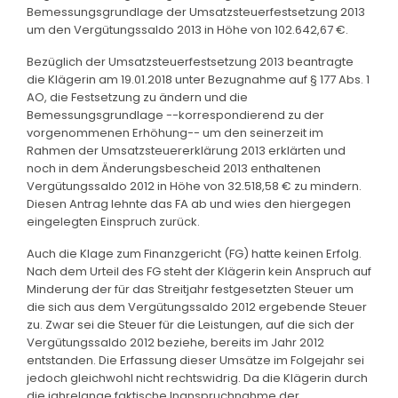
Bemessungsgrundlage der Umsatzsteuerfestsetzung 2013
um den Vergütungssaldo 2013 in Höhe von 102.642,67 €.
Bezüglich der Umsatzsteuerfestsetzung 2013 beantragte
die Klägerin am 19.01.2018 unter Bezugnahme auf § 177 Abs. 1
AO, die Festsetzung zu ändern und die
Bemessungsgrundlage --korrespondierend zu der
vorgenommenen Erhöhung-- um den seinerzeit im
Rahmen der Umsatzsteuererklärung 2013 erklärten und
noch in dem Änderungsbescheid 2013 enthaltenen
Vergütungssaldo 2012 in Höhe von 32.518,58 € zu mindern.
Diesen Antrag lehnte das FA ab und wies den hiergegen
eingelegten Einspruch zurück.
Auch die Klage zum Finanzgericht (FG) hatte keinen Erfolg.
Nach dem Urteil des FG steht der Klägerin kein Anspruch auf
Minderung der für das Streitjahr festgesetzten Steuer um
die sich aus dem Vergütungssaldo 2012 ergebende Steuer
zu. Zwar sei die Steuer für die Leistungen, auf die sich der
Vergütungssaldo 2012 beziehe, bereits im Jahr 2012
entstanden. Die Erfassung dieser Umsätze im Folgejahr sei
jedoch gleichwohl nicht rechtswidrig. Da die Klägerin durch
die jahrelange faktische Inanspruchnahme der