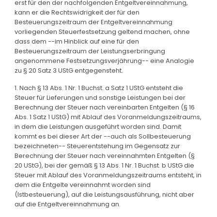
erst für den der nachfolgenden Entgeltvereinnahmung,
kann er die Rechtswidrigkeit der für den
Besteuerungszeitraum der Entgeltvereinnahmung
vorliegenden Steuerfestsetzung geltend machen, ohne
dass dem --im Hinblick auf eine für den
Besteuerungszeitraum der Leistungserbringung
angenommene Festsetzungsverjährung-- eine Analogie
zu § 20 Satz 3 UStG entgegensteht.
1. Nach § 13 Abs. 1 Nr. 1 Buchst. a Satz 1 UStG entsteht die
Steuer für Lieferungen und sonstige Leistungen bei der
Berechnung der Steuer nach vereinbarten Entgelten (§ 16
Abs. 1 Satz 1 UStG) mit Ablauf des Voranmeldungszeitraums,
in dem die Leistungen ausgeführt worden sind. Damit
kommt es bei dieser Art der --auch als Sollbesteuerung
bezeichneten-- Steuerentstehung im Gegensatz zur
Berechnung der Steuer nach vereinnahmten Entgelten (§
20 UStG), bei der gemäß § 13 Abs. 1 Nr. 1 Buchst. b UStG die
Steuer mit Ablauf des Voranmeldungszeitraums entsteht, in
dem die Entgelte vereinnahmt worden sind
(Istbesteuerung), auf die Leistungsausführung, nicht aber
auf die Entgeltvereinnahmung an.