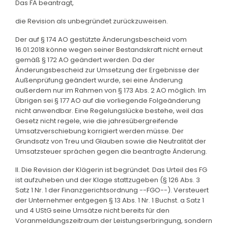
Das FA beantragt,
die Revision als unbegründet zurückzuweisen.
Der auf § 174 AO gestützte Änderungsbescheid vom
16.01.2018 könne wegen seiner Bestandskraft nicht erneut
gemäß § 172 AO geändert werden. Da der
Änderungsbescheid zur Umsetzung der Ergebnisse der
Außenprüfung geändert wurde, sei eine Änderung
außerdem nur im Rahmen von § 173 Abs. 2 AO möglich. Im
Übrigen sei § 177 AO auf die vorliegende Folgeänderung
nicht anwendbar. Eine Regelungslücke bestehe, weil das
Gesetz nicht regele, wie die jahresübergreifende
Umsatzverschiebung korrigiert werden müsse. Der
Grundsatz von Treu und Glauben sowie die Neutralität der
Umsatzsteuer sprächen gegen die beantragte Änderung.
II. Die Revision der Klägerin ist begründet. Das Urteil des FG
ist aufzuheben und der Klage stattzugeben (§ 126 Abs. 3
Satz 1 Nr. 1 der Finanzgerichtsordnung --FGO--). Versteuert
der Unternehmer entgegen § 13 Abs. 1 Nr. 1 Buchst. a Satz 1
und 4 UStG seine Umsätze nicht bereits für den
Voranmeldungszeitraum der Leistungserbringung, sondern