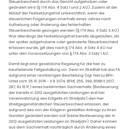
Steuerbescheid durch das Gericht aufgehoben oder
geändert wird (§ 174 Abs. 4 Satz 1 und 2 AO). Zudem ist der
Ablauf der Festsetzungsfrist unbeachtlich, wenn die
steuerlichen Folgerungen innerhalb eines Jahres nach
Aufhebung oder Änderung des fehlerhaften
Steuerbescheids gezogen werden (§ 174 Abs. 4 Satz 3 AO).
War allerdings die Festsetzungsfrist bereits abgelaufen, als
der später aufgehobene oder geänderte Steuerbescheid
erlassen wurde, gilt dies nach § 174 Abs. 4 Satz 4 AO nur
unter den Voraussetzungen von § 174 Abs. 3 Satz 1 AO.
Damit liegt eine gesetzliche Regelung für die hier zu
beurteilende Fallgestaltung vor. Denn im Streitfall hat das FA
aufgrund einer rechtsirrigen Beurteilung (vgl. hierzu BFH-
Urteil vom 25.10.2016 - X R 31/14, BFHE 255, 399, BStBl II 2017,
287, Rz 15 ff.) eines bestimmten Sachverhalts (Besteuerung
der bereits in 2012 ausgeführten Leistungen erst bei
Vereinnahmung des Entgelts im Streitjahr) den hier
streitgegenständlichen Steuerbescheid erlassen, der
aufgrund des von der Klägerin gestellten Antrags zu ihren
Gunsten geändert werden soll (keine Besteuerung der in
2012 ausgeführten Leistungen im Streitjahr). Daher können
aus dem Sachverhalt nachträglich durch Änderung eines