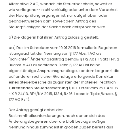
Alternative 2 AO, wonach ein Steuerbescheid, soweit er --
wie vorliegend-- nicht vorläufig oder unter dem Vorbehalt
der Nachprüfung ergangen ist, nur aufgehoben oder
geändert werden darf, soweit dem Antrag des
Steuerpflichtigen der Sache nach entsprochen wird.
a) Die Klägerin hat ihren Antrag zulässig gestellt.
aa) Das im Schreiben vom 19.01.2018 formulierte Begehren
ist ungeachtet der Nennung von § 177 Abs. 1 AO als
"schlichter" Änderungsantrag gemäß § 172 Abs. 1 Satz 1 Nr. 2
Buchst. a AO zu verstehen. Denn § 177 AO ist keine
eigenständige Anspruchsgrundlage, sondern begrenzt die
auf anderer rechtlicher Grundlage erfolgende Korrektur
eines Steuerbescheids zugunsten der materiell-rechtlich
zutreffenden Steuerfestsetzung (BFH-Urteil vom 22.04.2015
- X R 24/13, BFH/NV 2015, 1334, Rz 16; Loose in Tipke/Kruse, §
177 AO Rz 1).
Der Antrag genügt dabei den
Bestimmtheitsanforderungen, nach denen sich das
Änderungsbegehren über die bloß betragsmäßige
Nennung hinaus zumindest in groben Zügen bereits aus