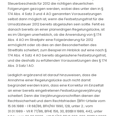
Steuerbescheids für 2012 die richtigen steuerlichen
Folgerungen gezogen werden, wobei dies unter den in §
174 Abs. 4 Satz 3 und 4 AO genannten Voraussetzungen
selbst dann möglich ist, wenn die Festsetzungsfrist für die
Umsatzsteuer 2012 bereits abgelaufen sein sollte. Fehlt es
danach bereits an einer planwidrigen Regelungslücke, ist
es im Übrigen unerheblich, ob die Anwendung von § 174
Abs. 4 AO im Streitjahr eine Folgeänderung für 2012
ermöglicht oder ob dies an den Besonderheiten des
Streitfalls scheitert, zum Beispiel im Hinblick auf eine nach §
174 Abs. 4 Satz 4 AO bereits abgelaufene Festsetzungsfrist,
und die deshalb zu erfüllenden Voraussetzungen des § 174
Abs. 3 Satz 1 AO.
Lediglich ergänzend ist darauf hinzuweisen, dass die
Annahme einer Regelungslücke auch nicht damit
begründet werden kann, dass eine Korrektur im Einzelfall
an einer bereits eingetretenen Festsetzungsverjährung
scheitert. Denn die Verjährungsvorschriften dienen der
Rechtssicherheit und dem Rechtsfrieden (BFH-Urteile vom
15.06.1988 - I R 68/86, BFH/NV 1990, 128, unter 2.; vom
31.01.1989 - VII R 77/86, BFHE 156, 30, BStBl II 1989, 442, unter