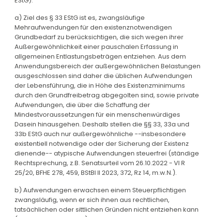
EStG).
a) Ziel des § 33 EStG ist es, zwangsläufige
Mehraufwendungen für den existenznotwendigen
Grundbedarf zu berücksichtigen, die sich wegen ihrer
Außergewöhnlichkeit einer pauschalen Erfassung in
allgemeinen Entlastungsbeträgen entziehen. Aus dem
Anwendungsbereich der außergewöhnlichen Belastungen
ausgeschlossen sind daher die üblichen Aufwendungen
der Lebensführung, die in Höhe des Existenzminimums
durch den Grundfreibetrag abgegolten sind, sowie private
Aufwendungen, die über die Schaffung der
Mindestvoraussetzungen für ein menschenwürdiges
Dasein hinausgehen. Deshalb stellen die §§ 33, 33a und
33b EStG auch nur außergewöhnliche --insbesondere
existentiell notwendige oder der Sicherung der Existenz
dienende-- atypische Aufwendungen steuerfrei (ständige
Rechtsprechung, z.B. Senatsurteil vom 26.10.2022 - VI R
25/20, BFHE 278, 459, BStBl II 2023, 372, Rz 14, m.w.N.).
b) Aufwendungen erwachsen einem Steuerpflichtigen
zwangsläufig, wenn er sich ihnen aus rechtlichen,
tatsächlichen oder sittlichen Gründen nicht entziehen kann