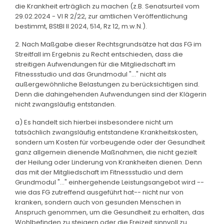
die Krankheit erträglich zu machen (z.B. Senatsurteil vom
29.02.2024 - VI R 2/22, zur amtlichen Veröffentlichung
bestimmt, BStBl II 2024, 514, Rz 12, m.w.N.).
2. Nach Maßgabe dieser Rechtsgrundsätze hat das FG im
Streitfall im Ergebnis zu Recht entschieden, dass die
streitigen Aufwendungen für die Mitgliedschaft im
Fitnessstudio und das Grundmodul "..." nicht als
außergewöhnliche Belastungen zu berücksichtigen sind.
Denn die dahingehenden Aufwendungen sind der Klägerin
nicht zwangsläufig entstanden.
a) Es handelt sich hierbei insbesondere nicht um
tatsächlich zwangsläufig entstandene Krankheitskosten,
sondern um Kosten für vorbeugende oder der Gesundheit
ganz allgemein dienende Maßnahmen, die nicht gezielt
der Heilung oder Linderung von Krankheiten dienen. Denn
das mit der Mitgliedschaft im Fitnessstudio und dem
Grundmodul "..." einhergehende Leistungsangebot wird --
wie das FG zutreffend ausgeführt hat-- nicht nur von
kranken, sondern auch von gesunden Menschen in
Anspruch genommen, um die Gesundheit zu erhalten, das
Wohlbefinden zu steigern oder die Freizeit sinnvoll zu