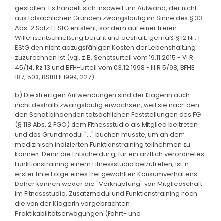
gestalten. Es handelt sich insoweit um Aufwand, der nicht
aus tatsächlichen Gründen zwangsläufig im Sinne des § 33
Abs. 2 Satz 1 EStG entsteht, sondern auf einer freien
Willensentschließung beruht und deshalb gemäß § 12 Nr. 1
EStG den nicht abzugsfähigen Kosten der Lebenshaltung
zuzurechnen ist (vgl. z.B. Senatsurteil vom 19.11.2015 - VI R
45/14, Rz 13 und BFH-Urteil vom 03.12.1998 - III R 5/98, BFHE
187, 503, BStBl II 1999, 227).
b) Die streitigen Aufwendungen sind der Klägerin auch
nicht deshalb zwangsläufig erwachsen, weil sie nach den
den Senat bindenden tatsächlichen Feststellungen des FG
(§ 118 Abs. 2 FGO) dem Fitnessstudio als Mitglied beitreten
und das Grundmodul "..." buchen musste, um an dem
medizinisch indizierten Funktionstraining teilnehmen zu
können. Denn die Entscheidung, für ein ärztlich verordnetes
Funktionstraining einem Fitnessstudio beizutreten, ist in
erster Linie Folge eines frei gewählten Konsumverhaltens.
Daher können weder die "Verknüpfung" von Mitgliedschaft
im Fitnessstudio, Zusatzmodul und Funktionstraining noch
die von der Klägerin vorgebrachten
Praktikabilitätserwägungen (Fahrt- und