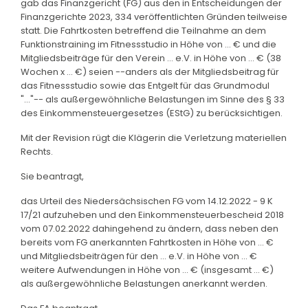
gab das Finanzgericht (FG) aus den in Entscheidungen der
Finanzgerichte 2023, 334 veröffentlichten Gründen teilweise
statt. Die Fahrtkosten betreffend die Teilnahme an dem
Funktionstraining im Fitnessstudio in Höhe von ... € und die
Mitgliedsbeiträge für den Verein ... e.V. in Höhe von ... € (38
Wochen x ... €) seien --anders als der Mitgliedsbeitrag für
das Fitnessstudio sowie das Entgelt für das Grundmodul
"..."-- als außergewöhnliche Belastungen im Sinne des § 33
des Einkommensteuergesetzes (EStG) zu berücksichtigen.
Mit der Revision rügt die Klägerin die Verletzung materiellen
Rechts.
Sie beantragt,
das Urteil des Niedersächsischen FG vom 14.12.2022 - 9 K
17/21 aufzuheben und den Einkommensteuerbescheid 2018
vom 07.02.2022 dahingehend zu ändern, dass neben den
bereits vom FG anerkannten Fahrtkosten in Höhe von ... €
und Mitgliedsbeiträgen für den ... e.V. in Höhe von ... €
weitere Aufwendungen in Höhe von ... € (insgesamt ... €)
als außergewöhnliche Belastungen anerkannt werden.