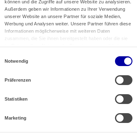
können und die Zugriffe auf unsere Website zu analysieren. 
Außerdem geben wir Informationen zu Ihrer Verwendung 
unserer Website an unsere Partner für soziale Medien, 
Bundeskanzlerplatz 2
Werbung und Analysen weiter. Unsere Partner führen diese 
53113 Bonn
Informationen möglicherweise mit weiteren Daten 
zusammen, die Sie ihnen bereitgestellt haben oder die sie 
Pressemitteilungen
AGB
|
im Rahmen Ihrer Nutzung der Dienste gesammelt haben.
Impressum
Datenschutz
|
Einwilligungsauswahl
Impressum
 | 
Datenschutz
Notwendig
Präferenzen
Zahlung & Versand
Rücksendungen/Widerrufsbelehrung
Muster Widerrufsformular (PDF)
Statistiken
Remissionsbedingungen für den Handel
Kündigungsformular
Marketing
Barrierefreiheit