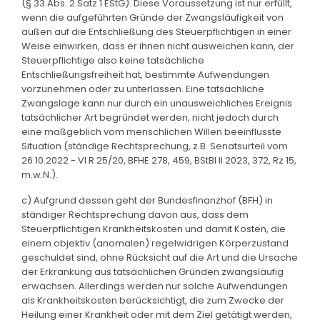
(§ 33 Abs. 2 Satz 1 EStG). Diese Voraussetzung ist nur erfüllt,
wenn die aufgeführten Gründe der Zwangsläufigkeit von
außen auf die Entschließung des Steuerpflichtigen in einer
Weise einwirken, dass er ihnen nicht ausweichen kann, der
Steuerpflichtige also keine tatsächliche
Entschließungsfreiheit hat, bestimmte Aufwendungen
vorzunehmen oder zu unterlassen. Eine tatsächliche
Zwangslage kann nur durch ein unausweichliches Ereignis
tatsächlicher Art begründet werden, nicht jedoch durch
eine maßgeblich vom menschlichen Willen beeinflusste
Situation (ständige Rechtsprechung, z.B. Senatsurteil vom
26.10.2022 - VI R 25/20, BFHE 278, 459, BStBl II 2023, 372, Rz 15,
m.w.N.).
c) Aufgrund dessen geht der Bundesfinanzhof (BFH) in
ständiger Rechtsprechung davon aus, dass dem
Steuerpflichtigen Krankheitskosten und damit Kosten, die
einem objektiv (anomalen) regelwidrigen Körperzustand
geschuldet sind, ohne Rücksicht auf die Art und die Ursache
der Erkrankung aus tatsächlichen Gründen zwangsläufig
erwachsen. Allerdings werden nur solche Aufwendungen
als Krankheitskosten berücksichtigt, die zum Zwecke der
Heilung einer Krankheit oder mit dem Ziel getätigt werden,