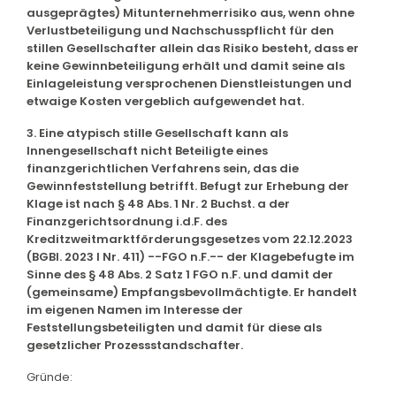
ausgeprägtes) Mitunternehmerrisiko aus, wenn ohne
Verlustbeteiligung und Nachschusspflicht für den
stillen Gesellschafter allein das Risiko besteht, dass er
keine Gewinnbeteiligung erhält und damit seine als
Einlageleistung versprochenen Dienstleistungen und
etwaige Kosten vergeblich aufgewendet hat.
3. Eine atypisch stille Gesellschaft kann als
Innengesellschaft nicht Beteiligte eines
finanzgerichtlichen Verfahrens sein, das die
Gewinnfeststellung betrifft. Befugt zur Erhebung der
Klage ist nach § 48 Abs. 1 Nr. 2 Buchst. a der
Finanzgerichtsordnung i.d.F. des
Kreditzweitmarktförderungsgesetzes vom 22.12.2023
(BGBl. 2023 I Nr. 411) --FGO n.F.-- der Klagebefugte im
Sinne des § 48 Abs. 2 Satz 1 FGO n.F. und damit der
(gemeinsame) Empfangsbevollmächtigte. Er handelt
im eigenen Namen im Interesse der
Feststellungsbeteiligten und damit für diese als
gesetzlicher Prozessstandschafter.
Gründe: