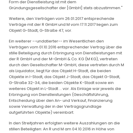
Form der Dienstleistung ist mit dem
Gründungsgesellschafter der [GmbH] stets abzustimmen."
Weitere, den Verträgen vom 26.01.2017 entsprechende
Verträge mit der R GmbH und M vom 17.11.2017 liegen zum
Objekt G-Stadt, G-Straße 47, vor.
Ein weiterer --undatierter-- im Wesentlichen den
Verträgen vom 01.10.2016 entsprechender Vertrag über die
stille Beteiligung durch Erbringung von Dienstleistungen mit
der R GmbH und der M-GmbH & Co. KG (M KG), vertreten
durch den Gesellschafter M-GmbH, diese vertreten durch M
als Liquidator, liegt für das Objekt H-Stadt, die beiden
Objekte in I-Stadt, das Objekt J-Stadt, das Objekt G-Stadt,
G-Straße 32-34, die beiden Objekte K-Stadt sowie ein
weiteres Objekt in L-Stadt ... vor. Als Einlage war jeweils die
Erbringung von Dienstleistungen (Geschäftsführung,
Entscheidung über den An- und Verkauf, Finanzierung
sowie Verwaltung der in der Vertragsgrundlage
aufgeführten Objekte) vereinbart.
In den Streitjahren erfolgten weitere Auszahlungen an die
stillen Beteiligten: An R und M am 04.10.2016 in Höhe von