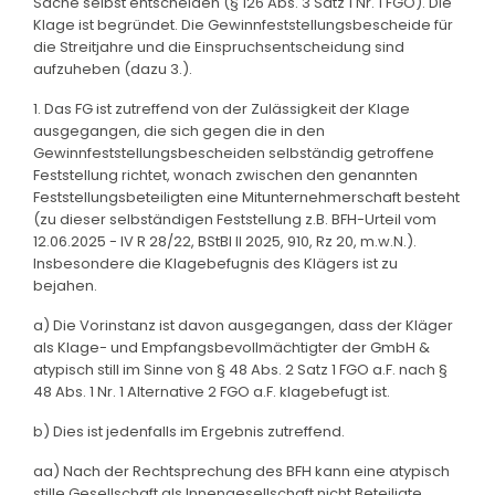
Sache selbst entscheiden (§ 126 Abs. 3 Satz 1 Nr. 1 FGO). Die
Klage ist begründet. Die Gewinnfeststellungsbescheide für
die Streitjahre und die Einspruchsentscheidung sind
aufzuheben (dazu 3.).
1. Das FG ist zutreffend von der Zulässigkeit der Klage
ausgegangen, die sich gegen die in den
Gewinnfeststellungsbescheiden selbständig getroffene
Feststellung richtet, wonach zwischen den genannten
Feststellungsbeteiligten eine Mitunternehmerschaft besteht
(zu dieser selbständigen Feststellung z.B. BFH-Urteil vom
12.06.2025 - IV R 28/22, BStBl II 2025, 910, Rz 20, m.w.N.).
Insbesondere die Klagebefugnis des Klägers ist zu
bejahen.
a) Die Vorinstanz ist davon ausgegangen, dass der Kläger
als Klage- und Empfangsbevollmächtigter der GmbH &
atypisch still im Sinne von § 48 Abs. 2 Satz 1 FGO a.F. nach §
48 Abs. 1 Nr. 1 Alternative 2 FGO a.F. klagebefugt ist.
b) Dies ist jedenfalls im Ergebnis zutreffend.
aa) Nach der Rechtsprechung des BFH kann eine atypisch
stille Gesellschaft als Innengesellschaft nicht Beteiligte