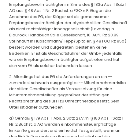
Empfangsbevollmächtigter im Sinne des § 183a Abs. 1 Satz 1
AO aus § 48 Abs. 1 Nr. 2 Buchst. a FGO n.F. Gegen die
Annahme des FG, der Kläger sei als gemeinsamer
Empfangsbevollmächtigter der atypisch stillen Gesellschaft
als nicht rechtsfähiger Innengesellschaft (Levedag in
Blaurock, Handbuch Stille Gesellschaft, 10. Aufl., Rz 20.99;
Steinhauff in Hübschmann/Hepp/Spitaler, § 48 FGO Rz 95a)
bestellt worden und aufgetreten, bestehen keine
Bedenken. Er ist als Geschäftsführer der GmbH jedenfalls
wie ein Empfangsbevollmächtigter aufgetreten und hat
sich vom FA als solcher behandeln lassen.
2. Allerdings hat das FG die Anforderungen an ein --
zumindest schwach ausgeprägtes-- Mitunternehmerrisiko
der stillen Gesellschafter als Voraussetzung für eine
Mitunternehmerstellung gegenüber der ständigen
Rechtsprechung des BFH zu Unrecht herabgesetzt. Sein
Urteil ist daher aufzuheben.
a) Gemäß § 179 Abs. 1, Abs. 2 Satz 2 i.V.m. § 180 Abs. 1 Satz 1
Nr. 2 Buchst. a AO werden einkommensteuerpflichtige
Einkünfte gesondert und einheitlich festgestellt, wenn an
den Einkünften mehrere Personen beteiligt und die