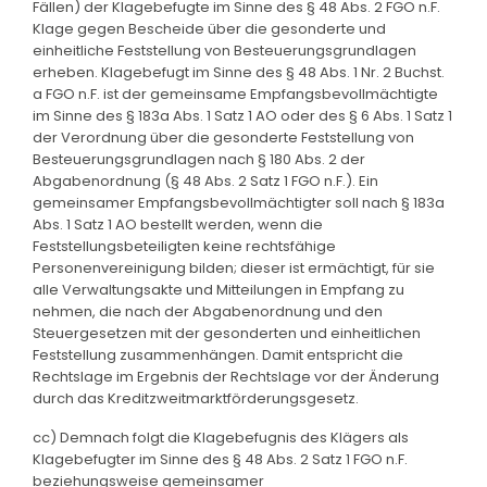
Fällen) der Klagebefugte im Sinne des § 48 Abs. 2 FGO n.F.
Klage gegen Bescheide über die gesonderte und
einheitliche Feststellung von Besteuerungsgrundlagen
erheben. Klagebefugt im Sinne des § 48 Abs. 1 Nr. 2 Buchst.
a FGO n.F. ist der gemeinsame Empfangsbevollmächtigte
im Sinne des § 183a Abs. 1 Satz 1 AO oder des § 6 Abs. 1 Satz 1
der Verordnung über die gesonderte Feststellung von
Besteuerungsgrundlagen nach § 180 Abs. 2 der
Abgabenordnung (§ 48 Abs. 2 Satz 1 FGO n.F.). Ein
gemeinsamer Empfangsbevollmächtigter soll nach § 183a
Abs. 1 Satz 1 AO bestellt werden, wenn die
Feststellungsbeteiligten keine rechtsfähige
Personenvereinigung bilden; dieser ist ermächtigt, für sie
alle Verwaltungsakte und Mitteilungen in Empfang zu
nehmen, die nach der Abgabenordnung und den
Steuergesetzen mit der gesonderten und einheitlichen
Feststellung zusammenhängen. Damit entspricht die
Rechtslage im Ergebnis der Rechtslage vor der Änderung
durch das Kreditzweitmarktförderungsgesetz.
cc) Demnach folgt die Klagebefugnis des Klägers als
Klagebefugter im Sinne des § 48 Abs. 2 Satz 1 FGO n.F.
beziehungsweise gemeinsamer