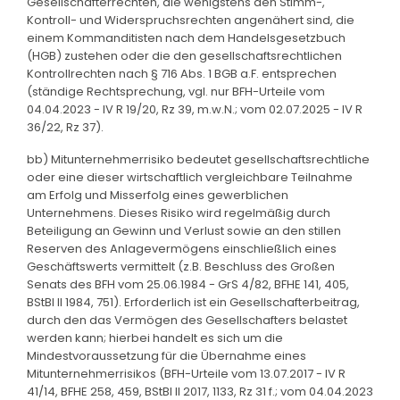
Gesellschafterrechten, die wenigstens den Stimm-,
Kontroll- und Widerspruchsrechten angenähert sind, die
einem Kommanditisten nach dem Handelsgesetzbuch
(HGB) zustehen oder die den gesellschaftsrechtlichen
Kontrollrechten nach § 716 Abs. 1 BGB a.F. entsprechen
(ständige Rechtsprechung, vgl. nur BFH-Urteile vom
04.04.2023 - IV R 19/20, Rz 39, m.w.N.; vom 02.07.2025 - IV R
36/22, Rz 37).
bb) Mitunternehmerrisiko bedeutet gesellschaftsrechtliche
oder eine dieser wirtschaftlich vergleichbare Teilnahme
am Erfolg und Misserfolg eines gewerblichen
Unternehmens. Dieses Risiko wird regelmäßig durch
Beteiligung an Gewinn und Verlust sowie an den stillen
Reserven des Anlagevermögens einschließlich eines
Geschäftswerts vermittelt (z.B. Beschluss des Großen
Senats des BFH vom 25.06.1984 - GrS 4/82, BFHE 141, 405,
BStBl II 1984, 751). Erforderlich ist ein Gesellschafterbeitrag,
durch den das Vermögen des Gesellschafters belastet
werden kann; hierbei handelt es sich um die
Mindestvoraussetzung für die Übernahme eines
Mitunternehmerrisikos (BFH-Urteile vom 13.07.2017 - IV R
41/14, BFHE 258, 459, BStBl II 2017, 1133, Rz 31 f.; vom 04.04.2023