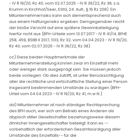
- IV R 19/20, Rz 40; vom 02.07.2025 - IV R 36/22, Rz 38; s.a.
Krumm in Kirchhof/Seer, EStG, 24. Aufl., § 15 Rz 208). Ein
Mitunternehmerrisiko kann sich dementsprechend auch
aus einem Haftungsrisiko ergeben. Demgegenüber reicht
der bloße Verzicht auf eine spätere Gewinnbeteiligung
hierfür nicht aus (BFH-Urteile vom 13.07.2017 - IV R 41/14, BFHE
258, 459, BStBl II 2017, 1133, Rz 32; vom 04.04.2023 - IV R 19/20,
Rz 40; vom 02.07.2025 - IV R 36/22, Rz 38).
cc) Diese beiden Hauptmerkmale der
Mitunternehmerstellung können zwar im Einzelfall mehr
oder weniger stark ausgeprägt sein. Sie müssen jedoch
beide vorliegen. Ob dies zutrifft, ist unter Berücksichtigung
aller die rechtliche und wirtschaftliche Stellung einer Person
insgesamt bestimmenden Umstände zu würdigen (BFH-
Urteil vom 04.04.2023 - IV R 19/20, Rz 41, m.w.N.).
dd) Mitunternehmer ist nach ständiger Rechtsprechung
des BFH auch, wer sich am Betrieb eines Anderen als
atypisch stiller Gesellschafter beziehungsweise diesem
ähnlicher Innengesellschafter beteiligt. Kann es --
vorbehaltlich der erforderlichen Gesamtwürdigung aller
Umstände des Einzelfalls-- für die