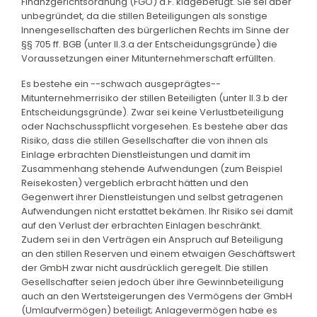
Finanzgerichtsordnung (FGO) a.F. klagebefugt. Sie sei aber
unbegründet, da die stillen Beteiligungen als sonstige
Innengesellschaften des bürgerlichen Rechts im Sinne der
§§ 705 ff. BGB (unter II.3.a der Entscheidungsgründe) die
Voraussetzungen einer Mitunternehmerschaft erfüllten.
Es bestehe ein --schwach ausgeprägtes--
Mitunternehmerrisiko der stillen Beteiligten (unter II.3.b der
Entscheidungsgründe). Zwar sei keine Verlustbeteiligung
oder Nachschusspflicht vorgesehen. Es bestehe aber das
Risiko, dass die stillen Gesellschafter die von ihnen als
Einlage erbrachten Dienstleistungen und damit im
Zusammenhang stehende Aufwendungen (zum Beispiel
Reisekosten) vergeblich erbracht hätten und den
Gegenwert ihrer Dienstleistungen und selbst getragenen
Aufwendungen nicht erstattet bekämen. Ihr Risiko sei damit
auf den Verlust der erbrachten Einlagen beschränkt.
Zudem sei in den Verträgen ein Anspruch auf Beteiligung
an den stillen Reserven und einem etwaigen Geschäftswert
der GmbH zwar nicht ausdrücklich geregelt. Die stillen
Gesellschafter seien jedoch über ihre Gewinnbeteiligung
auch an den Wertsteigerungen des Vermögens der GmbH
(Umlaufvermögen) beteiligt; Anlagevermögen habe es