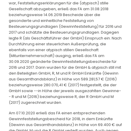
war, Feststellungserklärungen für die (atypisch) stille
Gesellschaft abzugeben, erließ das FA am 31.08.2018
beziehungsweise 14.06.2019 Bescheide über die
gesonderte und einheitliche Feststellung von
Besteuerungsgrundlagen (Gewinnfeststellung) für 2016 und
2017 und schätzte die Besteuerungsgrundlagen. Dagegen
legte R (als Geschäftsführer der GmbH) Einspruch ein. Nach
Durchführung einer steuerlichen Außenprüfung, die
ebenfalls von einer atypisch stillen Gesellschaft
(Mitunternehmerschaft) ausging, erließ das FA am
30.09.2020 geänderte Gewinnfeststellungsbescheide für
2016 und 2017. Darin wurden für die GmbH & atypisch still mit
den Beteiligten GmbH, R, M und R GmbH Einkünfte (Gewinn
aus Gesamthandsbilanz) in Höhe von 589.281,57 € (2016)
beziehungsweise 280.070,41 € (2017) festgestellt, die der
GmbH sowie --in Höhe der jeweils ausgezahlten Gewinne-
- R und M (2016) beziehungsweise R, der R GmbH und M
(2017) zugerechnet wurden.
Am 07.10.2020 erließ das FA einen entsprechenden
Gewinnfeststellungsbescheid für 2018, in dem Einkünfte
(Gewinn aus Gesamthandsbilanz) in Höhe von 69.400 € auf
die GmbH, M und die R GmbH verteilt wurden. Auch gegen