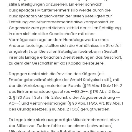
stille Beteiligungen anzusehen. Ein eher schwach
ausgeprägtes Mitunternehmerrisiko werde durch die
ausgeprägten Möglichkeiten der stillen Beteiligten zur
Entfaltung von Mitunternehmerinitiative kompensiert. Im
Gegensatz zum gesetzlichen Leitbild der stillen Beteiligung,
in dem sich ein stiller Gesellschafter mit einer
Vermögenseinlage an dem Handelsgewerbe eines
Anderen beteilige, stellten sich die Verhältnisse im Streitfall
umgekehrt dar: Die stillen Beteiligten betrieben in Gestalt
ihrer als Einlage erbrachten Dienstleistungen das Geschäft,
zu dem der Geschäftsherr das Kapital beisteuere.
Dagegen richtet sich die Revision des Klägers (als
Empfangsbevollmächtigter der GmbH & atypisch still), mit
der die Verletzung materiellen Rechts (§ 15 Abs. 1 Satz 1 Nr. 2
des Einkommensteuergesetzes --EStG--; § 179 Abs. 2 Satz
2, § 180 Abs. 1 Satz 1 Nr. 2 Buchst. a der Abgabenordnung --
AO--) und Verfahrensmängel (§ 96 Abs. 1 FGO, Art. 103 Abs. 1
des Grundgesetzes, § 96 Abs. 2 FGO) gerügt werden.
Es liege keine stark ausgeprägte Mitunternehmerinitiative
der Stillen vor. Zudem fehle es an einem (schwachen)
Mitunternehmerrisiko. Eine Beteiligung am Gewinn und