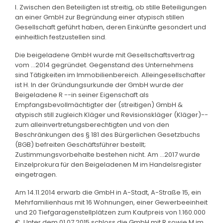
I. Zwischen den Beteiligten ist streitig, ob stille Beteiligungen
an einer GmbH zur Begründung einer atypisch stillen
Gesellschaft geführt haben, deren Einkünfte gesondert und
einheitlich festzustellen sind.
Die beigeladene GmbH wurde mit Gesellschaftsvertrag
vom ...2014 gegründet. Gegenstand des Unternehmens
sind Tätigkeiten im Immobilienbereich. Alleingesellschafter
ist H. In der Gründungsurkunde der GmbH wurde der
Beigeladene R --in seiner Eigenschaft als
Empfangsbevollmächtigter der (streitigen) GmbH &
atypisch still zugleich Kläger und Revisionskläger (Kläger)--
zum alleinvertretungsberechtigten und von den
Beschränkungen des § 181 des Bürgerlichen Gesetzbuchs
(BGB) befreiten Geschäftsführer bestellt;
Zustimmungsvorbehalte bestehen nicht. Am ...2017 wurde
Einzelprokura für den Beigeladenen M im Handelsregister
eingetragen.
Am 14.11.2014 erwarb die GmbH in A-Stadt, A-Straße 15, ein
Mehrfamilienhaus mit 16 Wohnungen, einer Gewerbeeinheit
und 20 Tiefgaragenstellplätzen zum Kaufpreis von 1.160.000
€. Unter dem 01.07.2015 schloss die GmbH mit R sowie M im