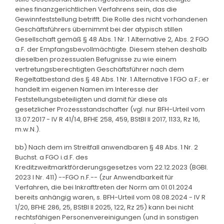
eines finanzgerichtlichen Verfahrens sein, das die
Gewinnfeststellung betrifft. Die Rolle des nicht vorhandenen
Geschäftsführers übernimmt bei der atypisch stillen
Gesellschaft gemäß § 48 Abs. 1 Nr. 1 Alternative 2, Abs. 2 FGO
a.F. der Empfangsbevollmächtigte. Diesem stehen deshalb
dieselben prozessualen Befugnisse zu wie einem
vertretungsberechtigten Geschäftsführer nach dem
Regeltatbestand des § 48 Abs. 1 Nr. 1 Alternative 1 FGO a.F.; er
handelt im eigenen Namen im Interesse der
Feststellungsbeteiligten und damit für diese als
gesetzlicher Prozessstandschafter (vgl. nur BFH-Urteil vom
13.07.2017 - IV R 41/14, BFHE 258, 459, BStBl II 2017, 1133, Rz 16,
m.w.N.).
bb) Nach dem im Streitfall anwendbaren § 48 Abs. 1 Nr. 2
Buchst. a FGO i.d.F. des
Kreditzweitmarktförderungsgesetzes vom 22.12.2023 (BGBl.
2023 I Nr. 411) --FGO n.F.-- (zur Anwendbarkeit für
Verfahren, die bei Inkrafttreten der Norm am 01.01.2024
bereits anhängig waren, s. BFH-Urteil vom 08.08.2024 - IV R
1/20, BFHE 286, 25, BStBl II 2025, 122, Rz 25) kann bei nicht
rechtsfähigen Personenvereinigungen (und in sonstigen