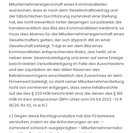
Mitunternehmereigenschaft eines Kommanditisten
ausreichen, dass er nach dem Gesellschaftsvertrag und
der tatsächlichen Durchführung zumindest eine Stellung
hat, die nicht wesentlich hinter derjenigen zurückbleibt, die
handelsrechtlich das Bild des Kommanditisten bestimmt, so
muss dies ebenso für die Mitunternehmereigenschaft eines
Gesellschafters gelten, der sich atypisch still an einer
Gesellschaft beteiligt. Trägt er ein dem Bild eines
Kommanditisten entsprechendes Risiko, das heißt, ist er
neben einer Gewinnbeteiligung und einer auf seine Einlage
beschränkten Verlustbeteiligung im Falle des Ausscheidens
und der Liquidation an den stillen Reserven des
Betriebsvermögens einschließlich des Zuwachses an dem
Firmenwert beteiligt, so steht seiner Mitunternehmerstellung
nicht von vornherein entgegen, dass seine Initiativrechte
auf die des § 233 HGB beschränkt sind, die denen des § 166
HGB im Kern entsprechen (BFH-Urteil vom 04.04.2023 - IV R
19/20, Rz 42, m.w.N.).
c) Gegen diese Rechtsgrundsätze hat das FG teilweise
verstoßen, indem es die Anforderungen an ein --
zumindest schwach ausgeprägtes-- Mitunternehmerrisiko