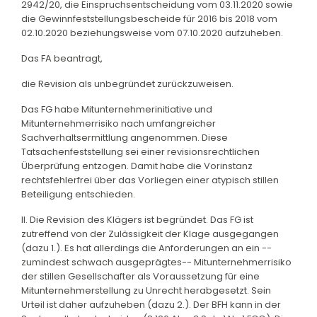
2942/20, die Einspruchsentscheidung vom 03.11.2020 sowie
die Gewinnfeststellungsbescheide für 2016 bis 2018 vom
02.10.2020 beziehungsweise vom 07.10.2020 aufzuheben.
Das FA beantragt,
die Revision als unbegründet zurückzuweisen.
Das FG habe Mitunternehmerinitiative und
Mitunternehmerrisiko nach umfangreicher
Sachverhaltsermittlung angenommen. Diese
Tatsachenfeststellung sei einer revisionsrechtlichen
Überprüfung entzogen. Damit habe die Vorinstanz
rechtsfehlerfrei über das Vorliegen einer atypisch stillen
Beteiligung entschieden.
II. Die Revision des Klägers ist begründet. Das FG ist
zutreffend von der Zulässigkeit der Klage ausgegangen
(dazu 1.). Es hat allerdings die Anforderungen an ein --
zumindest schwach ausgeprägtes-- Mitunternehmerrisiko
der stillen Gesellschafter als Voraussetzung für eine
Mitunternehmerstellung zu Unrecht herabgesetzt. Sein
Urteil ist daher aufzuheben (dazu 2.). Der BFH kann in der