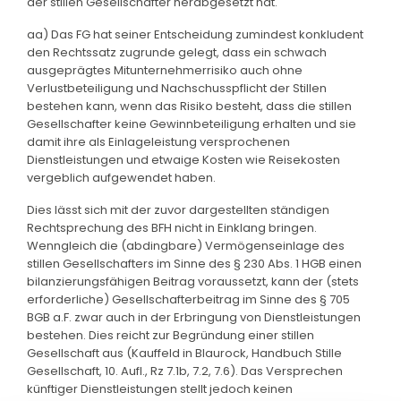
der stillen Gesellschafter herabgesetzt hat.
aa) Das FG hat seiner Entscheidung zumindest konkludent
den Rechtssatz zugrunde gelegt, dass ein schwach
ausgeprägtes Mitunternehmerrisiko auch ohne
Verlustbeteiligung und Nachschusspflicht der Stillen
bestehen kann, wenn das Risiko besteht, dass die stillen
Gesellschafter keine Gewinnbeteiligung erhalten und sie
damit ihre als Einlageleistung versprochenen
Dienstleistungen und etwaige Kosten wie Reisekosten
vergeblich aufgewendet haben.
Dies lässt sich mit der zuvor dargestellten ständigen
Rechtsprechung des BFH nicht in Einklang bringen.
Wenngleich die (abdingbare) Vermögenseinlage des
stillen Gesellschafters im Sinne des § 230 Abs. 1 HGB einen
bilanzierungsfähigen Beitrag voraussetzt, kann der (stets
erforderliche) Gesellschafterbeitrag im Sinne des § 705
BGB a.F. zwar auch in der Erbringung von Dienstleistungen
bestehen. Dies reicht zur Begründung einer stillen
Gesellschaft aus (Kauffeld in Blaurock, Handbuch Stille
Gesellschaft, 10. Aufl., Rz 7.1b, 7.2, 7.6). Das Versprechen
künftiger Dienstleistungen stellt jedoch keinen