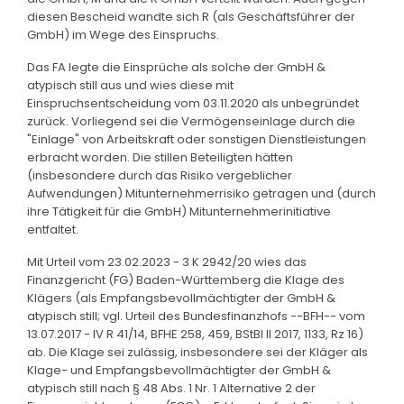
diesen Bescheid wandte sich R (als Geschäftsführer der
GmbH) im Wege des Einspruchs.
Das FA legte die Einsprüche als solche der GmbH &
atypisch still aus und wies diese mit
Einspruchsentscheidung vom 03.11.2020 als unbegründet
zurück. Vorliegend sei die Vermögenseinlage durch die
"Einlage" von Arbeitskraft oder sonstigen Dienstleistungen
erbracht worden. Die stillen Beteiligten hätten
(insbesondere durch das Risiko vergeblicher
Aufwendungen) Mitunternehmerrisiko getragen und (durch
ihre Tätigkeit für die GmbH) Mitunternehmerinitiative
entfaltet.
Mit Urteil vom 23.02.2023 - 3 K 2942/20 wies das
Finanzgericht (FG) Baden-Württemberg die Klage des
Klägers (als Empfangsbevollmächtigter der GmbH &
atypisch still; vgl. Urteil des Bundesfinanzhofs --BFH-- vom
13.07.2017 - IV R 41/14, BFHE 258, 459, BStBl II 2017, 1133, Rz 16)
ab. Die Klage sei zulässig, insbesondere sei der Kläger als
Klage- und Empfangsbevollmächtigter der GmbH &
atypisch still nach § 48 Abs. 1 Nr. 1 Alternative 2 der