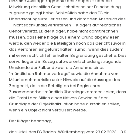
einzelne Aussagefragmente des Zeugen H über die
Mitwirkung der stillen Gesellschafter seiner Entscheidung
zugrunde gelegt habe. Schließlich habe das FG ein
Überraschungsurteil erlassen und damit den Anspruch des
--nicht sachkundig vertretenen-- Klägers auf rechtliches
Gehör verletzt. Er, der Kläger, habe nicht damit rechnen
müssen, dass eine Klage aus einem Grund abgewiesen
werde, den weder die Beteiligten noch das Gericht zuvor in
das Verfahren eingeführt hätten, zumal, wenn dies zudem
mit einer rechtlich fehlerhaften Begründung geschehe. Dies
sei vorliegend in Bezug auf zwei entscheidungstragende
Umstände der Fall, und zwar die Annahme eines
"mündlichen Rahmenvertrags" sowie die Annahme von
Mitunternehmerrisiko unter Hinweis auf die Aussage des
Zeugen H, dass die Beteiligten bei Beginn ihrer
Zusammenarbeit mündlich übereingekommen seien, dass
die GmbH den Stillen einen fiktiven Gewinn auf der
Grundlage der Objektkalkulation habe auszahlen sollen,
wenn ein Objekt nicht veräußert werde.
Der Kläger beantragt,
das Urteil des FG Baden-Württemberg vom 23.02.2023 - 3 K