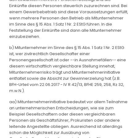
Einkünfte diesen Personen steuerlich zuzurechnen sind. Bei
einem Gewerbebetrieb sind diese Voraussetzungen erfüllt,
wenn mehrere Personen den Betrieb als Mitunternehmer
im Sinne des § 15 Abs. 1 Satz 1 Nr. 2 EStG führen. In die
Feststellung der Einkünfte sind dann alle Mitunternehmer
einzubeziehen.
b) Mitunternehmer im Sinne des § 15 Abs. 1 Satz 1 Nr. 2 EStG
ist, wer zivilrechtlich Gesellschafter einer
Personengesellschaft ist oder --in Ausnahmefällen-- eine
diesem wirtschaftlich vergleichbare Stellung innehat,
Mitunternehmerrisiko trägt und Mitunternehmerinitiative
entfaltet sowie die Absicht zur Gewinnerzielung hat (z.B.
BFH-Urteil vom 22.06.2017 - IV R 42/13, BFHE 259, 258, Rz 32,
m.w.N.).
aa) Mitunternehmerinitiative bedeutet vor allem Teilnahme
an unternehmerischen Entscheidungen, wie sie zum
Beispiel Gesellschaftern oder diesen vergleichbaren
Personen als Geschäftsführer, Prokuristen oder andere
leitende Angestellte obliegen. Ausreichend ist allerdings
schon die Möglichkeit zur Ausübung von