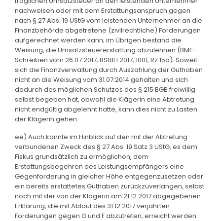
fraglichen Umsatzsteuer an den leistenden Unternehmer
nachweisen oder mit dem Erstattungsanspruch gegen
nach § 27 Abs. 19 UStG vom leistenden Unternehmer an die
Finanzbehörde abgetretene (zivilrechtliche) Forderungen
aufgerechnet werden kann; im Übrigen bestand die
Weisung, die Umsatzsteuererstattung abzulehnen (BMF-
Schreiben vom 26.07.2017, BStBl I 2017, 1001, Rz 15a). Soweit
sich die Finanzverwaltung durch Auszahlung der Guthaben
nicht an die Weisung vom 31.07.2014 gehalten und sich
dadurch des möglichen Schutzes des § 215 BGB freiwillig
selbst begeben hat, obwohl die Klägerin eine Abtretung
nicht endgültig abgelehnt hatte, kann dies nicht zu Lasten
der Klägerin gehen.
ee) Auch konnte im Hinblick auf den mit der Abtretung
verbundenen Zweck des § 27 Abs. 19 Satz 3 UStG, es dem
Fiskus grundsätzlich zu ermöglichen, dem
Erstattungsbegehren des Leistungsempfängers eine
Gegenforderung in gleicher Höhe entgegenzusetzen oder
ein bereits erstattetes Guthaben zurückzuverlangen, selbst
noch mit der von der Klägerin am 21.12.2017 abgegebenen
Erklärung, die mit Ablauf des 31.12.2017 verjährten
Forderungen gegen G und F abzutreten, erreicht werden.