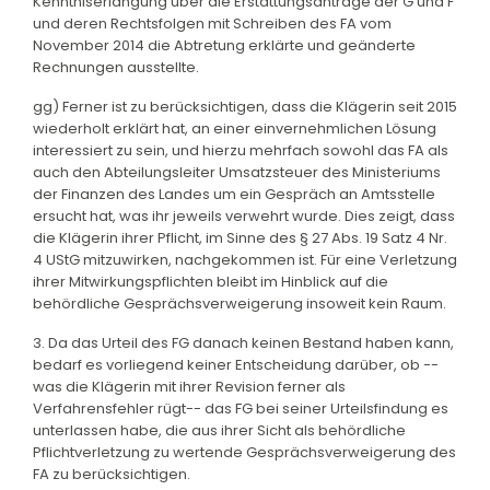
Kenntniserlangung über die Erstattungsanträge der G und F
und deren Rechtsfolgen mit Schreiben des FA vom
November 2014 die Abtretung erklärte und geänderte
Rechnungen ausstellte.
gg) Ferner ist zu berücksichtigen, dass die Klägerin seit 2015
wiederholt erklärt hat, an einer einvernehmlichen Lösung
interessiert zu sein, und hierzu mehrfach sowohl das FA als
auch den Abteilungsleiter Umsatzsteuer des Ministeriums
der Finanzen des Landes um ein Gespräch an Amtsstelle
ersucht hat, was ihr jeweils verwehrt wurde. Dies zeigt, dass
die Klägerin ihrer Pflicht, im Sinne des § 27 Abs. 19 Satz 4 Nr.
4 UStG mitzuwirken, nachgekommen ist. Für eine Verletzung
ihrer Mitwirkungspflichten bleibt im Hinblick auf die
behördliche Gesprächsverweigerung insoweit kein Raum.
3. Da das Urteil des FG danach keinen Bestand haben kann,
bedarf es vorliegend keiner Entscheidung darüber, ob --
was die Klägerin mit ihrer Revision ferner als
Verfahrensfehler rügt-- das FG bei seiner Urteilsfindung es
unterlassen habe, die aus ihrer Sicht als behördliche
Pflichtverletzung zu wertende Gesprächsverweigerung des
FA zu berücksichtigen.