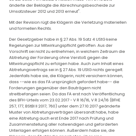
änderte der Beklagte die Abrechnungsbescheide zur
Umsatzsteuer 2012 und 2013 erneut".
Mit der Revision rügt die Klägerin die Verletzung materiellen
und formellen Rechts.
Der Gesetzgeber habe in § 27 Abs. 19 Satz 4 UStG keine
Regelungen zur Mitwirkungspflicht getroffen. Aus der
Vorschrift sei nicht zu entnehmen, in welchem Zeitraum die
Abtretung der Forderung ohne Verstoß gegen die
Mitwirkungspflicht zu erfolgen habe. Auch zum Inhalt eines
Abtretungsvertrags sei in § 27 Abs. 19 UStG nichts geregelt.
Jedenfalls habe sie, die Klägerin, nicht versichern können,
dass --wie es das FA ursprünglich gefordert habe-- die
Forderungen gegenüber den Bauträgern nicht
streitbefangen seien. Da das FA erst nach Veröffentlichung
des BFH-Urteils vom 23.02.2017 - V R 16/16, V R 24/16 (BFHE
257, 177, BStBl II 2017, 760) unter dem 27.10.2017 geänderte
Muster von Abtretungsverträgen übersandt habe, habe
eine Abtretung auch erst Ende 2017 nach Prüfung und
Zusammenstellung aller notwendigen und geforderten
Unterlagen erfolgen können. Außerdem habe sie, die