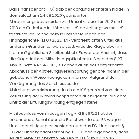
Das Finanzgericht (FG) gab der darauf gerichteten Klage, in
den zuletzt am 24.08.2020 geänderten
Abrechnungsbescheiden zur Umsatzsteuer für 2012 und
2013 ein Guthaben in Höhe von ... € beziehungsweise ... €
festzustellen, mit seinem in Entscheidungen der
Finanzgerichte (EFG) 2022, 1717 veröffentlichten Urteil aus
anderen Gründen teilweise statt, wies die Klage aber im
hier maßgeblichen Streitpunkt ab. Es war der Ansicht, dass
die Klägerin ihren Mitwirkungspflichten im Sinne des § 27
Abs. 19 Satz 4 Nr. 4 UStG, zu denen auch der zeitgerechte
Abschluss der Abtretungsvereinbarung gehöre, nicht in der
gebotenen Weise nachgekommen sei. Aufgrund der
Verzögerung des Abschlusses der
Abtretungsvereinbarung durch die Klägerin sei von einer
Verletzung der Mitwirkungspflichten auszugehen, die dem
Eintritt der Erfüllungswirkung entgegenstehe.
Mit Beschluss vom heutigen Tag - XI B 66/22 hat der
erkennende Senat über die Beschwerde des FA wegen
Urteilsberichtigung entschieden und das FG-Urteil nach §
107 der Finanzgerichtsordnung (FGO) dahin geändert, dass
es auf Seite 7 in Absatz 9 heißen muss "Am 07.10.2019