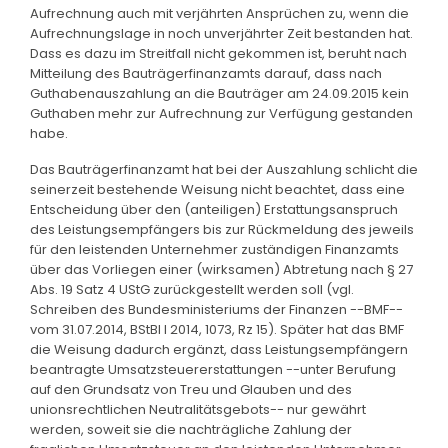
Aufrechnung auch mit verjährten Ansprüchen zu, wenn die
Aufrechnungslage in noch unverjährter Zeit bestanden hat.
Dass es dazu im Streitfall nicht gekommen ist, beruht nach
Mitteilung des Bauträgerfinanzamts darauf, dass nach
Guthabenauszahlung an die Bauträger am 24.09.2015 kein
Guthaben mehr zur Aufrechnung zur Verfügung gestanden
habe.
Das Bauträgerfinanzamt hat bei der Auszahlung schlicht die
seinerzeit bestehende Weisung nicht beachtet, dass eine
Entscheidung über den (anteiligen) Erstattungsanspruch
des Leistungsempfängers bis zur Rückmeldung des jeweils
für den leistenden Unternehmer zuständigen Finanzamts
über das Vorliegen einer (wirksamen) Abtretung nach § 27
Abs. 19 Satz 4 UStG zurückgestellt werden soll (vgl.
Schreiben des Bundesministeriums der Finanzen --BMF--
vom 31.07.2014, BStBl I 2014, 1073, Rz 15). Später hat das BMF
die Weisung dadurch ergänzt, dass Leistungsempfängern
beantragte Umsatzsteuererstattungen --unter Berufung
auf den Grundsatz von Treu und Glauben und des
unionsrechtlichen Neutralitätsgebots-- nur gewährt
werden, soweit sie die nachträgliche Zahlung der