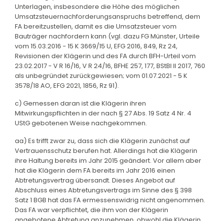
Unterlagen, insbesondere die Höhe des möglichen
Umsatzsteuernachforderungsanspruchs betreffend, dem
FA bereitzustellen, damit es die Umsatzsteuer vom
Bauträger nachfordern kann (vgl. dazu FG Münster, Urteile
vom 15.03.2016 - 15 K 3669/15 U, EFG 2016, 849, Rz 24,
Revisionen der Klägerin und des FA durch BFH-Urteil vom
23.02.2017 - V R 16/16, V R 24/16, BFHE 257, 177, BStBl II 2017, 760
als unbegründet zurückgewiesen; vom 01.07.2021 - 5 K
3578/18 AO, EFG 2021, 1856, Rz 91).
c) Gemessen daran ist die Klägerin ihren
Mitwirkungspflichten in der nach § 27 Abs. 19 Satz 4 Nr. 4
UStG gebotenen Weise nachgekommen.
aa) Es trifft zwar zu, dass sich die Klägerin zunächst auf
Vertrauensschutz berufen hat. Allerdings hat die Klägerin
ihre Haltung bereits im Jahr 2015 geändert. Vor allem aber
hat die Klägerin dem FA bereits im Jahr 2016 einen
Abtretungsvertrag übersandt. Dieses Angebot auf
Abschluss eines Abtretungsvertrags im Sinne des § 398
Satz 1 BGB hat das FA ermessenswidrig nicht angenommen.
Das FA war verpflichtet, die ihm von der Klägerin
angebotene Abtretung anzunehmen, obwohl die Klägerin