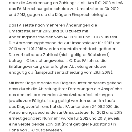
aber die Anerkennung an Zahlungs statt. Am 11.01.2018 erließ
das FA Abrechnungsbescheide zur Umsatzsteuer für 2012
und 2013, gegen die die Klägerin Einspruch einlegte.
Das FA setzte nach mehreren Änderungen die
Umsatzsteuer für 2012 und 2013 zuletzt mit
Änderungsbescheiden vom 14.08.2018 und 10.07.2019 fest.
Die Abrechnungsbescheide zur Umsatzsteuer für 2012 und
2013 vom 11.01.2018 wurden ebenfalls mehrfach geändert.
Die verbleibende Zahllast (nicht getilgter Rückstand)
betrug ... € beziehungsweise ... €. Das FA lehnte die
Erfüllungswirkung der erfolgten Abtretungen dabei
endgültig ab (Einspruchsentscheidung vom 29.11.2019).
Mit ihrer Klage machte die Klägerin unter anderem geltend,
dass durch die Abtretung ihrer Forderungen die Ansprüche
aus den entsprechenden Umsatzsteuerfestsetzungen
jeweils zum Fälligkeitstag getilgt worden seien. Im Laufe
des Klageverfahrens hat das FA unter dem 24.08.2020 die
Abrechnungsbescheide zur Umsatzsteuer für 2012 und 2013
erneut geändert. Nunmehr wurde für 2012 und 2013 jeweils
eine verbleibende Zahllast (nicht getilgter Rückstand) in
Höhe von ... € ausgewiesen.