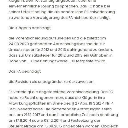
Klägerin, dem FA ständig angeboten, über eine
einvernehmliche Lösung zu sprechen. Das FG habe bei
seiner Urteilsfindung die als behördliche Pflichtverletzung
zu wertende Verweigerung des FA nicht berücksichtigt.
Die Klägerin beantragt,
die Vorentscheidung aufzuheben und die zuletzt am
24.08.2020 geänderten Abrechnungsbescheide zur
Umsatzsteuer für 2012 und 2013 dahingehend zu ändern,
dass zur Umsatzsteuer für 2012 und 2013 ein Guthaben in
Höhe von ... € beziehungsweise ... € festgestellt wird.
Das FA beantragt,
die Revision als unbegründet zurückzuweisen.
Es verteidigt die angefochtene Vorentscheidung. Das FG
habe zu Recht angenommen, dass die Klägerin ihre
Mitwirkungspflichten im Sinne des § 27 Abs. 19 Satz 4 Nr. 4
UStG verletzt habe. Die betreffenden Abtretungen seien
erst am 21.12.2017 und damit erhebliche Zeit nach Anhörung
am 17.11.2014 sowie 08.12.2014 und Festsetzung der
Steuerbeträge am 15.09.2015 angeboten worden. Obgleich