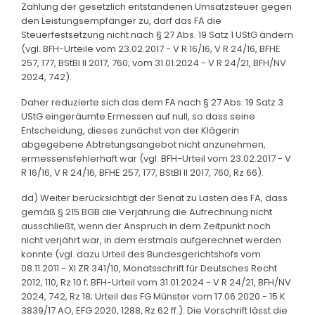
Zahlung der gesetzlich entstandenen Umsatzsteuer gegen
den Leistungsempfänger zu, darf das FA die
Steuerfestsetzung nicht nach § 27 Abs. 19 Satz 1 UStG ändern
(vgl. BFH-Urteile vom 23.02.2017 - V R 16/16, V R 24/16, BFHE
257, 177, BStBl II 2017, 760; vom 31.01.2024 - V R 24/21, BFH/NV
2024, 742).
Daher reduzierte sich das dem FA nach § 27 Abs. 19 Satz 3
UStG eingeräumte Ermessen auf null, so dass seine
Entscheidung, dieses zunächst von der Klägerin
abgegebene Abtretungsangebot nicht anzunehmen,
ermessensfehlerhaft war (vgl. BFH-Urteil vom 23.02.2017 - V
R 16/16, V R 24/16, BFHE 257, 177, BStBl II 2017, 760, Rz 66).
dd) Weiter berücksichtigt der Senat zu Lasten des FA, dass
gemäß § 215 BGB die Verjährung die Aufrechnung nicht
ausschließt, wenn der Anspruch in dem Zeitpunkt noch
nicht verjährt war, in dem erstmals aufgerechnet werden
konnte (vgl. dazu Urteil des Bundesgerichtshofs vom
08.11.2011 - XI ZR 341/10, Monatsschrift für Deutsches Recht
2012, 110, Rz 10 f; BFH-Urteil vom 31.01.2024 - V R 24/21, BFH/NV
2024, 742, Rz 18; Urteil des FG Münster vom 17.06.2020 - 15 K
3839/17 AO, EFG 2020, 1288, Rz 62 ff.). Die Vorschrift lässt die