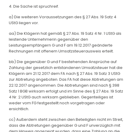
4. Die Sache ist spruchreif.
a) Die weiteren Voraussetzungen des § 27 Abs. 19 Satz 4
UStG liegen vor.
aa) Die Klägerin hat gemäß § 27 Abs. 19 Satz 4 Nr. 1 UStG als
leistende Unternehmerin gegenüber den
Leistungsempfängern G und F am 19.12.2017 geänderte
Rechnungen mit offenem Umsatzsteuerausweis erteilt.
bb) Die gegenüber G und F bestehenden Ansprüche auf
Zahlung der gesetzlich entstandenen Umsatzsteuer hat die
Klägerin am 21.12.2017 dem FA nach § 27 Abs. 19 Satz 3 UStG
zur Abtretung angeboten. Das FA hat diese Abtretungen am
22.12.2017 angenommen. Die Abtretungen sind nach § 398
Satz 1 BGB wirksam erfolgt und im Sinne des § 27 Abs. 19 Satz
4 Nr. 2 UStG auch wirksam geblieben. Gegenteiliges ist
weder vom FG festgestellt noch vorgetragen oder
ersichtlich.
cc) Außerdem steht zwischen den Beteiligten nicht im Streit,
dass die Abtretungen gegenüber G und F unverzüglich mit
dem Hinweis angezeigt wurden, dass eine Zahlung an die