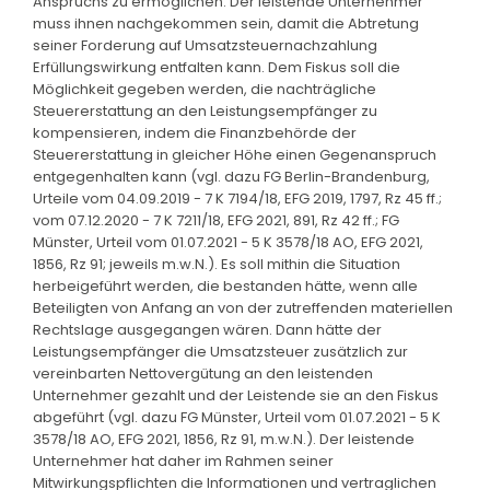
Anspruchs zu ermöglichen. Der leistende Unternehmer
muss ihnen nachgekommen sein, damit die Abtretung
seiner Forderung auf Umsatzsteuernachzahlung
Erfüllungswirkung entfalten kann. Dem Fiskus soll die
Möglichkeit gegeben werden, die nachträgliche
Steuererstattung an den Leistungsempfänger zu
kompensieren, indem die Finanzbehörde der
Steuererstattung in gleicher Höhe einen Gegenanspruch
entgegenhalten kann (vgl. dazu FG Berlin-Brandenburg,
Urteile vom 04.09.2019 - 7 K 7194/18, EFG 2019, 1797, Rz 45 ff.;
vom 07.12.2020 - 7 K 7211/18, EFG 2021, 891, Rz 42 ff.; FG
Münster, Urteil vom 01.07.2021 - 5 K 3578/18 AO, EFG 2021,
1856, Rz 91; jeweils m.w.N.). Es soll mithin die Situation
herbeigeführt werden, die bestanden hätte, wenn alle
Beteiligten von Anfang an von der zutreffenden materiellen
Rechtslage ausgegangen wären. Dann hätte der
Leistungsempfänger die Umsatzsteuer zusätzlich zur
vereinbarten Nettovergütung an den leistenden
Unternehmer gezahlt und der Leistende sie an den Fiskus
abgeführt (vgl. dazu FG Münster, Urteil vom 01.07.2021 - 5 K
3578/18 AO, EFG 2021, 1856, Rz 91, m.w.N.). Der leistende
Unternehmer hat daher im Rahmen seiner
Mitwirkungspflichten die Informationen und vertraglichen