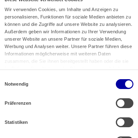
Wir verwenden Cookies, um Inhalte und Anzeigen zu 
personalisieren, Funktionen für soziale Medien anbieten zu 
können und die Zugriffe auf unsere Website zu analysieren. 
Außerdem geben wir Informationen zu Ihrer Verwendung 
unserer Website an unsere Partner für soziale Medien, 
Bundeskanzlerplatz 2
Werbung und Analysen weiter. Unsere Partner führen diese 
53113 Bonn
Informationen möglicherweise mit weiteren Daten 
zusammen, die Sie ihnen bereitgestellt haben oder die sie 
Pressemitteilungen
AGB
|
im Rahmen Ihrer Nutzung der Dienste gesammelt haben.
Impressum
Datenschutz
|
Einwilligungsauswahl
Impressum
 | 
Datenschutz
Notwendig
Präferenzen
Zahlung & Versand
Rücksendungen/Widerrufsbelehrung
Muster Widerrufsformular (PDF)
Statistiken
Remissionsbedingungen für den Handel
Kündigungsformular