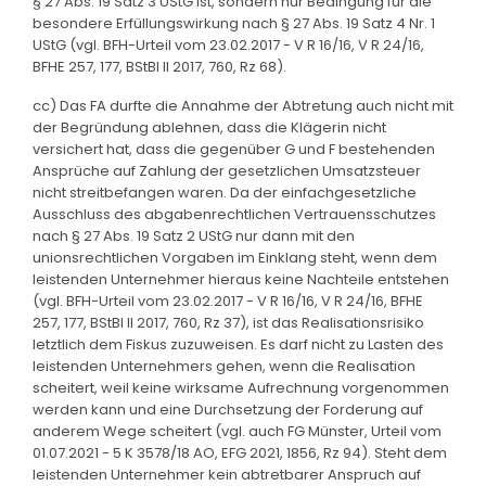
§ 27 Abs. 19 Satz 3 UStG ist, sondern nur Bedingung für die
besondere Erfüllungswirkung nach § 27 Abs. 19 Satz 4 Nr. 1
UStG (vgl. BFH-Urteil vom 23.02.2017 - V R 16/16, V R 24/16,
BFHE 257, 177, BStBl II 2017, 760, Rz 68).
cc) Das FA durfte die Annahme der Abtretung auch nicht mit
der Begründung ablehnen, dass die Klägerin nicht
versichert hat, dass die gegenüber G und F bestehenden
Ansprüche auf Zahlung der gesetzlichen Umsatzsteuer
nicht streitbefangen waren. Da der einfachgesetzliche
Ausschluss des abgabenrechtlichen Vertrauensschutzes
nach § 27 Abs. 19 Satz 2 UStG nur dann mit den
unionsrechtlichen Vorgaben im Einklang steht, wenn dem
leistenden Unternehmer hieraus keine Nachteile entstehen
(vgl. BFH-Urteil vom 23.02.2017 - V R 16/16, V R 24/16, BFHE
257, 177, BStBl II 2017, 760, Rz 37), ist das Realisationsrisiko
letztlich dem Fiskus zuzuweisen. Es darf nicht zu Lasten des
leistenden Unternehmers gehen, wenn die Realisation
scheitert, weil keine wirksame Aufrechnung vorgenommen
werden kann und eine Durchsetzung der Forderung auf
anderem Wege scheitert (vgl. auch FG Münster, Urteil vom
01.07.2021 - 5 K 3578/18 AO, EFG 2021, 1856, Rz 94). Steht dem
leistenden Unternehmer kein abtretbarer Anspruch auf