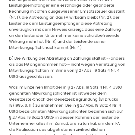
Leistungsempfänger eine erstmalige oder geänderte
Rechnung mit offen ausgewiesener Umsatzsteuer ausstellt
(Nr. 1), die Abtretung an das FA wirksam bleibt (Nr. 2), der
Leistende dem Leistungsempfänger diese Abtretung
unverzüglich mit dem Hinweis anzeigt, dass eine Zahlung
an den leistenden Unternehmer keine schuldbefreiende
Wirkung mehr hat (Nr. 3) und der Leistende seiner
Mitwirkungspflicht nachkommt (Nr. 4).
b) Die Wirkung der Abtretung an Zahlungs statt ist --anders
als das FG angenommen hat-- nicht wegen Verletzung von
Mitwirkungspflichten im Sinne von § 27 Abs. 19 Satz 4 Nr. 4
UStG ausgeschlossen.
Was im Einzelnen Inhalt der in § 27 Abs. 19 Satz 4 Nr. 4 UStG
genannten Mitwirkungspflichten ist, ist weder dem
Gesetzestext noch der Gesetzesbegründung (BTDrucks
18/1995, S. 111) zu entnehmen. Die in § 27 Abs. 19 Satz 4 Nr. 4
UStG bezeichneten Mitwirkungspflichten beziehen sich auf
§ 27 Abs. 19 Satz 3 UStG, in dessen Rahmen der leistende
Unternehmer alles ihm Zumutbare zu tun hat, um dem FA
die Realisation des abgetretenen zivilrechtlichen