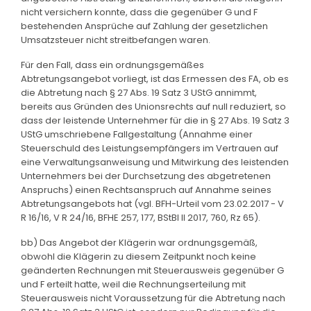
nicht versichern konnte, dass die gegenüber G und F
bestehenden Ansprüche auf Zahlung der gesetzlichen
Umsatzsteuer nicht streitbefangen waren.
Für den Fall, dass ein ordnungsgemäßes
Abtretungsangebot vorliegt, ist das Ermessen des FA, ob es
die Abtretung nach § 27 Abs. 19 Satz 3 UStG annimmt,
bereits aus Gründen des Unionsrechts auf null reduziert, so
dass der leistende Unternehmer für die in § 27 Abs. 19 Satz 3
UStG umschriebene Fallgestaltung (Annahme einer
Steuerschuld des Leistungsempfängers im Vertrauen auf
eine Verwaltungsanweisung und Mitwirkung des leistenden
Unternehmers bei der Durchsetzung des abgetretenen
Anspruchs) einen Rechtsanspruch auf Annahme seines
Abtretungsangebots hat (vgl. BFH-Urteil vom 23.02.2017 - V
R 16/16, V R 24/16, BFHE 257, 177, BStBl II 2017, 760, Rz 65).
bb) Das Angebot der Klägerin war ordnungsgemäß,
obwohl die Klägerin zu diesem Zeitpunkt noch keine
geänderten Rechnungen mit Steuerausweis gegenüber G
und F erteilt hatte, weil die Rechnungserteilung mit
Steuerausweis nicht Voraussetzung für die Abtretung nach