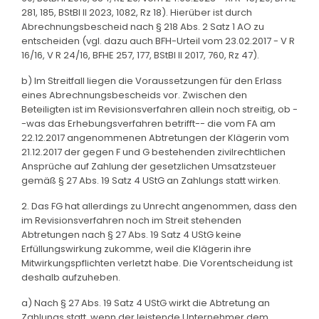
281, 185, BStBl II 2023, 1082, Rz 18). Hierüber ist durch
Abrechnungsbescheid nach § 218 Abs. 2 Satz 1 AO zu
entscheiden (vgl. dazu auch BFH-Urteil vom 23.02.2017 - V R
16/16, V R 24/16, BFHE 257, 177, BStBl II 2017, 760, Rz 47).
b) Im Streitfall liegen die Voraussetzungen für den Erlass
eines Abrechnungsbescheids vor. Zwischen den
Beteiligten ist im Revisionsverfahren allein noch streitig, ob -
-was das Erhebungsverfahren betrifft-- die vom FA am
22.12.2017 angenommenen Abtretungen der Klägerin vom
21.12.2017 der gegen F und G bestehenden zivilrechtlichen
Ansprüche auf Zahlung der gesetzlichen Umsatzsteuer
gemäß § 27 Abs. 19 Satz 4 UStG an Zahlungs statt wirken.
2. Das FG hat allerdings zu Unrecht angenommen, dass den
im Revisionsverfahren noch im Streit stehenden
Abtretungen nach § 27 Abs. 19 Satz 4 UStG keine
Erfüllungswirkung zukomme, weil die Klägerin ihre
Mitwirkungspflichten verletzt habe. Die Vorentscheidung ist
deshalb aufzuheben.
a) Nach § 27 Abs. 19 Satz 4 UStG wirkt die Abtretung an
Zahlungs statt, wenn der leistende Unternehmer dem