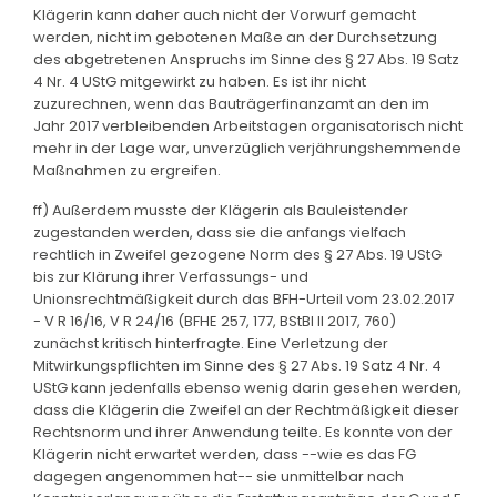
Klägerin kann daher auch nicht der Vorwurf gemacht
werden, nicht im gebotenen Maße an der Durchsetzung
des abgetretenen Anspruchs im Sinne des § 27 Abs. 19 Satz
4 Nr. 4 UStG mitgewirkt zu haben. Es ist ihr nicht
zuzurechnen, wenn das Bauträgerfinanzamt an den im
Jahr 2017 verbleibenden Arbeitstagen organisatorisch nicht
mehr in der Lage war, unverzüglich verjährungshemmende
Maßnahmen zu ergreifen.
ff) Außerdem musste der Klägerin als Bauleistender
zugestanden werden, dass sie die anfangs vielfach
rechtlich in Zweifel gezogene Norm des § 27 Abs. 19 UStG
bis zur Klärung ihrer Verfassungs- und
Unionsrechtmäßigkeit durch das BFH-Urteil vom 23.02.2017
- V R 16/16, V R 24/16 (BFHE 257, 177, BStBl II 2017, 760)
zunächst kritisch hinterfragte. Eine Verletzung der
Mitwirkungspflichten im Sinne des § 27 Abs. 19 Satz 4 Nr. 4
UStG kann jedenfalls ebenso wenig darin gesehen werden,
dass die Klägerin die Zweifel an der Rechtmäßigkeit dieser
Rechtsnorm und ihrer Anwendung teilte. Es konnte von der
Klägerin nicht erwartet werden, dass --wie es das FG
dagegen angenommen hat-- sie unmittelbar nach