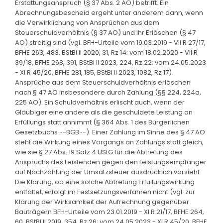
Erstattungsanspruch (§ 37 Abs. 2 AO) betrifft. Ein
Abrechnungsbescheid ergeht unter anderem dann, wenn
die Verwirklichung von Ansprüchen aus dem
Steuerschuldverhältnis (§ 37 AO) und ihr Erlöschen (§ 47
AO) streitig sind (vgl. BFH-Urteile vom 19.03.2019 - VII R 27/17,
BFHE 263, 483, BStBl II 2020, 31, Rz 14; vom 18.02.2020 - VII R
39/18, BFHE 268, 391, BStBl II 2023, 224, Rz 22; vom 24.05.2023
- XI R 45/20, BFHE 281, 185, BStBl II 2023, 1082, Rz 17).
Ansprüche aus dem Steuerschuldverhältnis erlöschen
nach § 47 AO insbesondere durch Zahlung (§§ 224, 224a,
225 AO). Ein Schuldverhältnis erlischt auch, wenn der
Gläubiger eine andere als die geschuldete Leistung an
Erfüllungs statt annimmt (§ 364 Abs. 1 des Bürgerlichen
Gesetzbuchs --BGB--). Einer Zahlung im Sinne des § 47 AO
steht die Wirkung eines Vorgangs an Zahlungs statt gleich,
wie sie § 27 Abs. 19 Satz 4 UStG für die Abtretung des
Anspruchs des Leistenden gegen den Leistungsempfänger
auf Nachzahlung der Umsatzsteuer ausdrücklich vorsieht.
Die Klärung, ob eine solche Abtretung Erfüllungswirkung
entfaltet, erfolgt im Festsetzungsverfahren nicht (vgl. zur
Klärung der Wirksamkeit der Aufrechnung gegenüber
Bauträgern BFH-Urteile vom 23.01.2019 - XI R 21/17, BFHE 264,
60, BStBl II 2019, 354, Rz 26; vom 24.05.2023 - XI R 45/20, BFHE