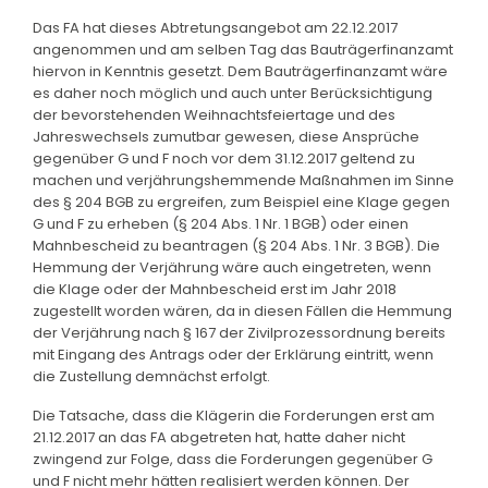
Das FA hat dieses Abtretungsangebot am 22.12.2017
angenommen und am selben Tag das Bauträgerfinanzamt
hiervon in Kenntnis gesetzt. Dem Bauträgerfinanzamt wäre
es daher noch möglich und auch unter Berücksichtigung
der bevorstehenden Weihnachtsfeiertage und des
Jahreswechsels zumutbar gewesen, diese Ansprüche
gegenüber G und F noch vor dem 31.12.2017 geltend zu
machen und verjährungshemmende Maßnahmen im Sinne
des § 204 BGB zu ergreifen, zum Beispiel eine Klage gegen
G und F zu erheben (§ 204 Abs. 1 Nr. 1 BGB) oder einen
Mahnbescheid zu beantragen (§ 204 Abs. 1 Nr. 3 BGB). Die
Hemmung der Verjährung wäre auch eingetreten, wenn
die Klage oder der Mahnbescheid erst im Jahr 2018
zugestellt worden wären, da in diesen Fällen die Hemmung
der Verjährung nach § 167 der Zivilprozessordnung bereits
mit Eingang des Antrags oder der Erklärung eintritt, wenn
die Zustellung demnächst erfolgt.
Die Tatsache, dass die Klägerin die Forderungen erst am
21.12.2017 an das FA abgetreten hat, hatte daher nicht
zwingend zur Folge, dass die Forderungen gegenüber G
und F nicht mehr hätten realisiert werden können. Der