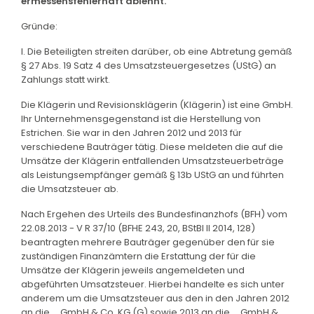
ermessensfehlerhaft ablehnt.
Gründe:
I. Die Beteiligten streiten darüber, ob eine Abtretung gemäß
§ 27 Abs. 19 Satz 4 des Umsatzsteuergesetzes (UStG) an
Zahlungs statt wirkt.
Die Klägerin und Revisionsklägerin (Klägerin) ist eine GmbH.
Ihr Unternehmensgegenstand ist die Herstellung von
Estrichen. Sie war in den Jahren 2012 und 2013 für
verschiedene Bauträger tätig. Diese meldeten die auf die
Umsätze der Klägerin entfallenden Umsatzsteuerbeträge
als Leistungsempfänger gemäß § 13b UStG an und führten
die Umsatzsteuer ab.
Nach Ergehen des Urteils des Bundesfinanzhofs (BFH) vom
22.08.2013 - V R 37/10 (BFHE 243, 20, BStBl II 2014, 128)
beantragten mehrere Bauträger gegenüber den für sie
zuständigen Finanzämtern die Erstattung der für die
Umsätze der Klägerin jeweils angemeldeten und
abgeführten Umsatzsteuer. Hierbei handelte es sich unter
anderem um die Umsatzsteuer aus den in den Jahren 2012
an die ... GmbH & Co. KG (G) sowie 2013 an die ... GmbH &