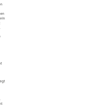
en
ten
rin
t
.
n
ht
iegt
.
mt