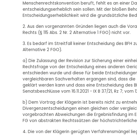
Menschenrechtskonvention beruft, fehlt es an einer Da
entscheidungserheblich sein sollen. Mit der bloßen Be
Entscheidungserheblichkeit wird die grundsätzliche Be
2. Aus den vorgenannten Gründen liegen auch die Vorau
Rechts (§ 115 Abs. 2 Nr. 2 Alternative 1 FGO) nicht vor.
3. Es bedarf im Streitfall keiner Entscheidung des BFH z
Alternative 2 FGO).
a) Die Zulassung der Revision zur Sicherung einer einhe
Rechtsfrage von der Entscheidung eines anderen Geric
entschieden wurde und diese für beide Entscheidungen
vergleichbaren Sachverhalten ergangen sind, dass di
geklärt werden kann und dass eine Entscheidung des BFH
Senatsbeschlüsse vom 16.11.2021 - IX B 37/21, Rz 7; vom 12
b) Dem Vortrag der Klägerin ist bereits nicht zu entn
Divergenzentscheidungen einen gleichen oder vergleic
vorgebrachten Abweichungen die Ergebnisfindung im Ei
FG von abstrakten Rechtssätzen der höchstrichterlich
4. Die von der Klägerin gerügten Verfahrensmängel lieg