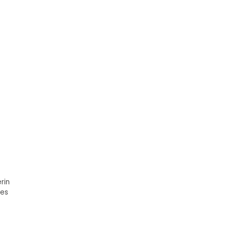
rin
des