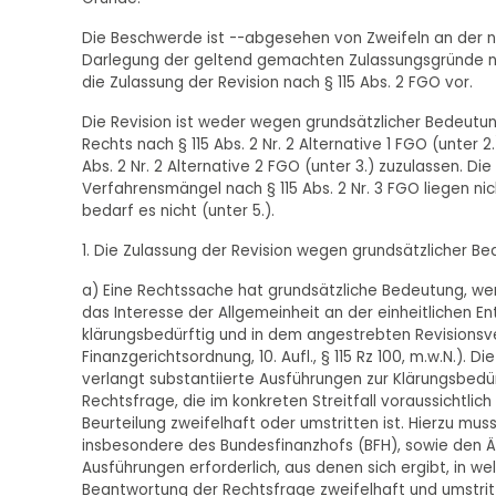
Die Beschwerde ist --abgesehen von Zweifeln an der n
Darlegung der geltend gemachten Zulassungsgründe nach
die Zulassung der Revision nach § 115 Abs. 2 FGO vor.
Die Revision ist weder wegen grundsätzlicher Bedeutung 
Rechts nach § 115 Abs. 2 Nr. 2 Alternative 1 FGO (unter
Abs. 2 Nr. 2 Alternative 2 FGO (unter 3.) zuzulassen. D
Verfahrensmängel nach § 115 Abs. 2 Nr. 3 FGO liegen ni
bedarf es nicht (unter 5.).
1. Die Zulassung der Revision wegen grundsätzlicher Bede
a) Eine Rechtssache hat grundsätzliche Bedeutung, wen
das Interesse der Allgemeinheit an der einheitlichen 
klärungsbedürftig und in dem angestrebten Revisionsve
Finanzgerichtsordnung, 10. Aufl., § 115 Rz 100, m.w.N.)
verlangt substantiierte Ausführungen zur Klärungsbed
Rechtsfrage, die im konkreten Streitfall voraussichtlic
Beurteilung zweifelhaft oder umstritten ist. Hierzu mu
insbesondere des Bundesfinanzhofs (BFH), sowie den Ä
Ausführungen erforderlich, aus denen sich ergibt, in 
Beantwortung der Rechtsfrage zweifelhaft und umstritte