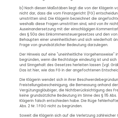
b) Nach diesen Maßstäben liegt die von der Klägerin vo
nicht dar, dass die vom Finanzgericht (FG) entscheidu
umstritten sind. Die Klägerin bezeichnet die angefoch
weshalb diese Fragen umstritten sind, wird von ihr nich
Auseinandersetzung mit der einschlägigen Kommentarli
des § 50a des Einkommensteuergesetzes und den von d
Behaupten einer uneinheitlichen und sich wiederholt ä
Frage von grundsätzlicher Bedeutung darzulegen.
Der Hinweis auf eine "uneinheitliche Vorgehensweise" i
begründen, wenn die Rechtslage eindeutig ist und sic
und Sinngehalt des Gesetzes herleiten lassen (vgl. Gräbe
Das ist hier, wie das FG in der angefochtenen Entscheid
Die Klägerin wendet sich in ihrer Beschwerdebegründun
Freistellungsbescheinigung, die Bemessung anhand der 
Vergütungsgläubiger, die Nichtberücksichtigung des Fr
keine grundsätzliche Bedeutung im Sinne des § 115 Abs.
Klägerin falsch entschieden habe. Die Rüge fehlerhaf
Abs. 2 Nr. 1 FGO nicht zu begründen.
Soweit die Klägerin sich auf die Verletzung zahlreich