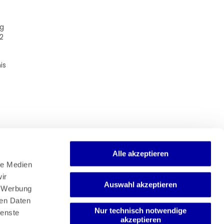
lg
2
is
Alle akzeptieren
e Medien 
r 
Auswahl akzeptieren
Newsletter
 Werbung 
Mediadaten
en Daten 
Media-Center
Nur technisch notwendige
enste 
akzeptieren