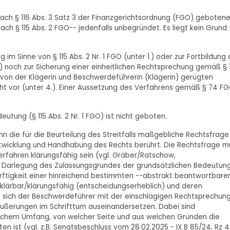
ach § 116 Abs. 3 Satz 3 der Finanzgerichtsordnung (FGO) geboten
 § 115 Abs. 2 FGO-- jedenfalls unbegründet. Es liegt kein Grund 
im Sinne von § 115 Abs. 2 Nr. 1 FGO (unter 1.) oder zur Fortbildung
 2.) noch zur Sicherung einer einheitlichen Rechtsprechung gemäß § 
ie von der Klägerin und Beschwerdeführerin (Klägerin) gerügten
cht vor (unter 4.). Einer Aussetzung des Verfahrens gemäß § 74 F
utung (§ 115 Abs. 2 Nr. 1 FGO) ist nicht geboten.
n die für die Beurteilung des Streitfalls maßgebliche Rechtsfrage
Entwicklung und Handhabung des Rechts berührt. Die Rechtsfrage m
rfahren klärungsfähig sein (vgl. Gräber/Ratschow,
. Die Darlegung des Zulassungsgrundes der grundsätzlichen Bedeutun
ürftigkeit einer hinreichend bestimmten --abstrakt beantwortbare
h klärbar/klärungsfähig (entscheidungserheblich) und deren
ss sich der Beschwerdeführer mit der einschlägigen Rechtsprechung
ußerungen im Schrifttum auseinandersetzen. Dabei sind
welchem Umfang, von welcher Seite und aus welchen Gründen die
n ist (vgl. z.B. Senatsbeschluss vom 28.02.2025 - IX B 85/24, Rz 4