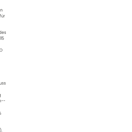
en
für
 des
115
GO
uss
g
n--
,
).