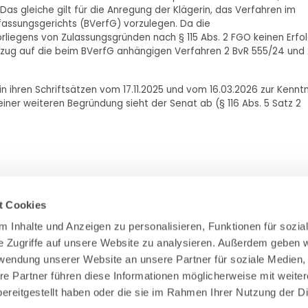
. Das gleiche gilt für die Anregung der Klägerin, das Verfahren im
assungsgerichts (BVerfG) vorzulegen. Da die
liegens von Zulassungsgründen nach § 115 Abs. 2 FGO keinen Erfo
ezug auf die beim BVerfG anhängigen Verfahren 2 BvR 555/24 und 
n ihren Schriftsätzen vom 17.11.2025 und vom 16.03.2026 zur Kenntn
er weiteren Begründung sieht der Senat ab (§ 116 Abs. 5 Satz 2
t Cookies
 Inhalte und Anzeigen zu personalisieren, Funktionen für sozial
e Zugriffe auf unsere Website zu analysieren. Außerdem geben wi
Zahlung & Versand
rwendung unserer Website an unsere Partner für soziale Medien,
Rücksendungen/Widerrufsbelehrung
re Partner führen diese Informationen möglicherweise mit weiter
Muster Widerrufsformular (PDF)
ereitgestellt haben oder die sie im Rahmen Ihrer Nutzung der Di
Remissionsbedingungen für den Handel