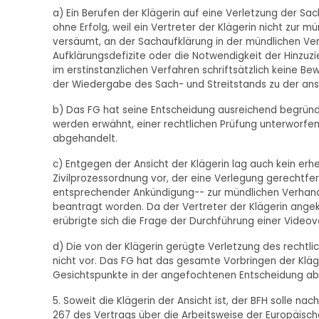
a) Ein Berufen der Klägerin auf eine Verletzung der Sac
ohne Erfolg, weil ein Vertreter der Klägerin nicht zur m
versäumt, an der Sachaufklärung in der mündlichen Ver
Aufklärungsdefizite oder die Notwendigkeit der Hinzuz
im erstinstanzlichen Verfahren schriftsätzlich keine Be
der Wiedergabe des Sach- und Streitstands zu der an
b) Das FG hat seine Entscheidung ausreichend begründ
werden erwähnt, einer rechtlichen Prüfung unterworfen
abgehandelt.
c) Entgegen der Ansicht der Klägerin lag auch kein erhe
Zivilprozessordnung vor, der eine Verlegung gerechtfer
entsprechender Ankündigung-- zur mündlichen Verhandl
beantragt worden. Da der Vertreter der Klägerin angek
erübrigte sich die Frage der Durchführung einer Video
d) Die von der Klägerin gerügte Verletzung des rechtli
nicht vor. Das FG hat das gesamte Vorbringen der Klä
Gesichtspunkte in der angefochtenen Entscheidung ab
5. Soweit die Klägerin der Ansicht ist, der BFH solle n
267 des Vertrags über die Arbeitsweise der Europäisc