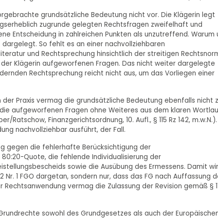
rgebrachte grundsätzliche Bedeutung nicht vor. Die Klägerin legt
ngserheblich zugrunde gelegten Rechtsfragen zweifelhaft und
tene Entscheidung in zahlreichen Punkten als unzutreffend. Warum
t dargelegt. So fehlt es an einer nachvollziehbaren
teratur und Rechtsprechung hinsichtlich der streitigen Rechtsnor
er Klägerin aufgeworfenen Fragen. Das nicht weiter dargelegte
ndernden Rechtsprechung reicht nicht aus, um das Vorliegen einer
n der Praxis vermag die grundsätzliche Bedeutung ebenfalls nicht 
h die aufgeworfenen Fragen ohne Weiteres aus dem klaren Wortlau
r/Ratschow, Finanzgerichtsordnung, 10. Aufl., § 115 Rz 142, m.w.N.).
ung nachvollziehbar ausführt, der Fall.
g gegen die fehlerhafte Berücksichtigung der
80:20-Quote, die fehlende Individualisierung der
eistellungsbescheids sowie die Ausübung des Ermessens. Damit wi
 2 Nr. 1 FGO dargetan, sondern nur, dass das FG nach Auffassung d
ter Rechtsanwendung vermag die Zulassung der Revision gemäß § 1
er Grundrechte sowohl des Grundgesetzes als auch der Europäische