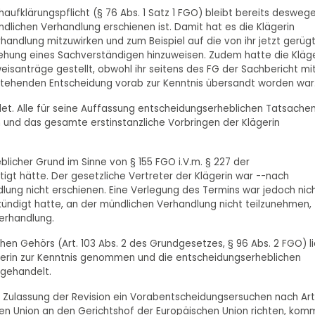
haufklärungspflicht (§ 76 Abs. 1 Satz 1 FGO) bleibt bereits desweg
ündlichen Verhandlung erschienen ist. Damit hat es die Klägerin
handlung mitzuwirken und zum Beispiel auf die von ihr jetzt gerüg
iehung eines Sachverständigen hinzuweisen. Zudem hatte die Kläge
weisanträge gestellt, obwohl ihr seitens des FG der Sachbericht mi
stehenden Entscheidung vorab zur Kenntnis übersandt worden war
et. Alle für seine Auffassung entscheidungserheblichen Tatsache
 und das gesamte erstinstanzliche Vorbringen der Klägerin
blicher Grund im Sinne von § 155 FGO i.V.m. § 227 der
tigt hätte. Der gesetzliche Vertreter der Klägerin war --nach
ung nicht erschienen. Eine Verlegung des Termins war jedoch nic
ündigt hatte, an der mündlichen Verhandlung nicht teilzunehmen,
verhandlung.
chen Gehörs (Art. 103 Abs. 2 des Grundgesetzes, § 96 Abs. 2 FGO) l
gerin zur Kenntnis genommen und die entscheidungserheblichen
gehandelt.
ach Zulassung der Revision ein Vorabentscheidungsersuchen nach Art
hen Union an den Gerichtshof der Europäischen Union richten, kom