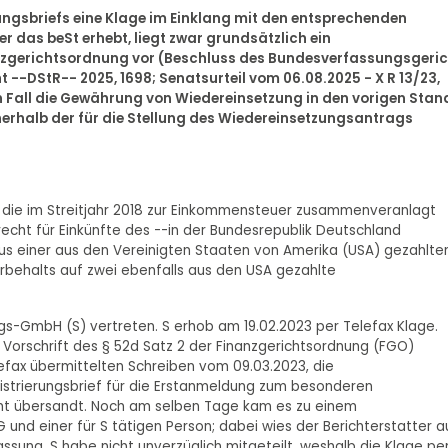
ungsbriefs eine Klage im Einklang mit den entsprechenden
 das beSt erhebt, liegt zwar grundsätzlich ein
nzgerichtsordnung vor (Beschluss des Bundesverfassungsgeri
t --DStR-- 2025, 1698; Senatsurteil vom 06.08.2025 - X R 13/23,
n Fall die Gewährung von Wiedereinsetzung in den vorigen Stan
rhalb der für die Stellung des Wiedereinsetzungsantrags
te, die im Streitjahr 2018 zur Einkommensteuer zusammenveranlagt
cht für Einkünfte des --in der Bundesrepublik Deutschland
s einer aus den Vereinigten Staaten von Amerika (USA) gezahlte
rbehalts auf zwei ebenfalls aus den USA gezahlte
gs-GmbH (S) vertreten. S erhob am 19.02.2023 per Telefax Klage.
Vorschrift des § 52d Satz 2 der Finanzgerichtsordnung (FGO)
lefax übermittelten Schreiben vom 09.03.2023, die
strierungsbrief für die Erstanmeldung zum besonderen
cht übersandt. Noch am selben Tage kam es zu einem
und einer für S tätigen Person; dabei wies der Berichterstatter a
fassung, S habe nicht unverzüglich mitgeteilt, weshalb die Klage pe