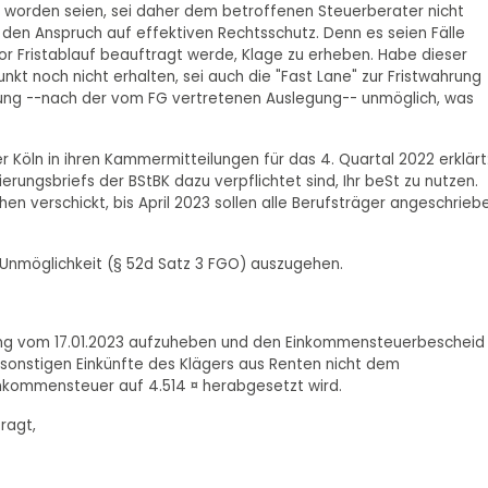
t worden seien, sei daher dem betroffenen Steuerberater nicht
 den Anspruch auf effektiven Rechtsschutz. Denn es seien Fälle
or Fristablauf beauftragt werde, Klage zu erheben. Habe dieser
kt noch nicht erhalten, sei auch die "Fast Lane" zur Fristwahrung
ung --nach der vom FG vertretenen Auslegung-- unmöglich, was
öln in ihren Kammermitteilungen für das 4. Quartal 2022 erklärt
ierungsbriefs der BStBK dazu verpflichtet sind, Ihr beSt zu nutzen.
n verschickt, bis April 2023 sollen alle Berufsträger angeschrieb
 Unmöglichkeit (§ 52d Satz 3 FGO) auszugehen.
ung vom 17.01.2023 aufzuheben und den Einkommensteuerbescheid
sonstigen Einkünfte des Klägers aus Renten nicht dem
nkommensteuer auf 4.514 ¤ herabgesetzt wird.
ragt,