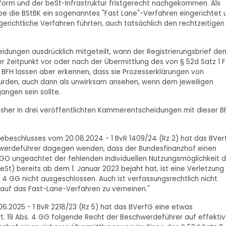
tform und der beSt-Infrastruktur fristgerecht nachgekommen. Als
be die BStBK ein sogenanntes "Fast Lane"-Verfahren eingerichtet 
gerichtliche Verfahren führten, auch tatsächlich den rechtzeitigen
heidungen ausdrücklich mitgeteilt, wann der Registrierungsbrief de
r Zeitpunkt vor oder nach der Übermittlung des von § 52d Satz 1 
 BFH lassen aber erkennen, dass sie Prozesserklärungen von
urden, auch dann als unwirksam ansehen, wenn dem jeweiligen
angen sein sollte.
isher in drei veröffentlichten Kammerentscheidungen mit dieser B
mebeschlusses vom 20.08.2024 - 1 BvR 1409/24 (Rz 2) hat das BVer
chwerdeführer dagegen wenden, dass der Bundesfinanzhof einen
FGO ungeachtet der fehlenden individuellen Nutzungsmöglichkeit 
t) bereits ab dem 1. Januar 2023 bejaht hat, ist eine Verletzung
. 4 GG nicht ausgeschlossen. Auch ist verfassungsrechtlich nicht
auf das Fast-Lane-Verfahren zu verneinen."
6.2025 - 1 BvR 2218/23 (Rz 5) hat das BVerfG eine etwas
t. 19 Abs. 4 GG folgende Recht der Beschwerdeführer auf effekti