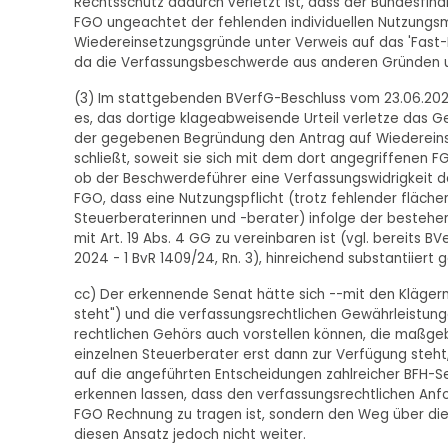
Rechtsschutz dadurch verletzt ist, dass der Bundesfin
FGO ungeachtet der fehlenden individuellen Nutzungsm
Wiedereinsetzungsgründe unter Verweis auf das 'Fast-L
da die Verfassungsbeschwerde aus anderen Gründen unz
(3) Im stattgebenden BVerfG-Beschluss vom 23.06.2025
es, das dortige klageabweisende Urteil verletze das Ge
der gegebenen Begründung den Antrag auf Wiedereinset
schließt, soweit sie sich mit dem dort angegriffenen FG
ob der Beschwerdeführer eine Verfassungswidrigkeit d
FGO, dass eine Nutzungspflicht (trotz fehlender fläche
Steuerberaterinnen und -berater) infolge der bestehend
mit Art. 19 Abs. 4 GG zu vereinbaren ist (vgl. bereits 
2024 - 1 BvR 1409/24, Rn. 3), hinreichend substantiiert g
cc) Der erkennende Senat hätte sich --mit den Klägern
steht") und die verfassungsrechtlichen Gewährleistu
rechtlichen Gehörs auch vorstellen können, die maßg
einzelnen Steuerberater erst dann zur Verfügung steht, 
auf die angeführten Entscheidungen zahlreicher BFH-S
erkennen lassen, dass den verfassungsrechtlichen Anf
FGO Rechnung zu tragen ist, sondern den Weg über die
diesen Ansatz jedoch nicht weiter.