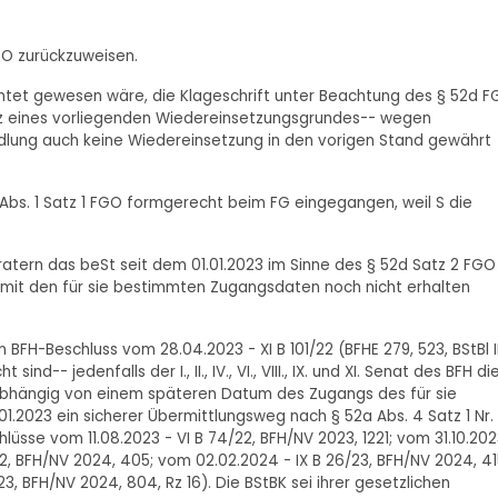
FGO zurückzuweisen.
ichtet gewesen wäre, die Klageschrift unter Beachtung des § 52d 
otz eines vorliegenden Wiedereinsetzungsgrundes-- wegen
lung auch keine Wiedereinsetzung in den vorigen Stand gewährt
47 Abs. 1 Satz 1 FGO formgerecht beim FG eingegangen, weil S die
atern das beSt seit dem 01.01.2023 im Sinne des § 52d Satz 2 FGO
f mit den für sie bestimmten Zugangsdaten noch nicht erhalten
FH-Beschluss vom 28.04.2023 - XI B 101/22 (BFHE 279, 523, BStBl I
-- jedenfalls der I., II., IV., VI., VIII., IX. und XI. Senat des BFH di
nabhängig von einem späteren Datum des Zugangs des für sie
01.2023 ein sicherer Übermittlungsweg nach § 52a Abs. 4 Satz 1 Nr.
se vom 11.08.2023 - VI B 74/22, BFH/NV 2023, 1221; vom 31.10.202
/22, BFH/NV 2024, 405; vom 02.02.2024 - IX B 26/23, BFH/NV 2024, 41
3, BFH/NV 2024, 804, Rz 16). Die BStBK sei ihrer gesetzlichen