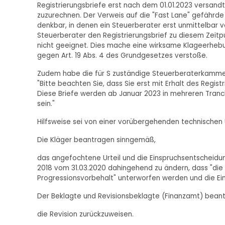
Registrierungsbriefe erst nach dem 01.01.2023 versand
zuzurechnen. Der Verweis auf die "Fast Lane" gefährde
denkbar, in denen ein Steuerberater erst unmittelbar v
Steuerberater den Registrierungsbrief zu diesem Zeitpun
nicht geeignet. Dies mache eine wirksame Klageerheb
gegen Art. 19 Abs. 4 des Grundgesetzes verstoße.
Zudem habe die für S zuständige Steuerberaterkammer K
"Bitte beachten Sie, dass Sie erst mit Erhalt des Registr
Diese Briefe werden ab Januar 2023 in mehreren Tranche
sein."
Hilfsweise sei von einer vorübergehenden technischen
Die Kläger beantragen sinngemäß,
das angefochtene Urteil und die Einspruchsentscheid
2018 vom 31.03.2020 dahingehend zu ändern, dass "die 
Progressionsvorbehalt" unterworfen werden und die Ei
Der Beklagte und Revisionsbeklagte (Finanzamt) beant
die Revision zurückzuweisen.