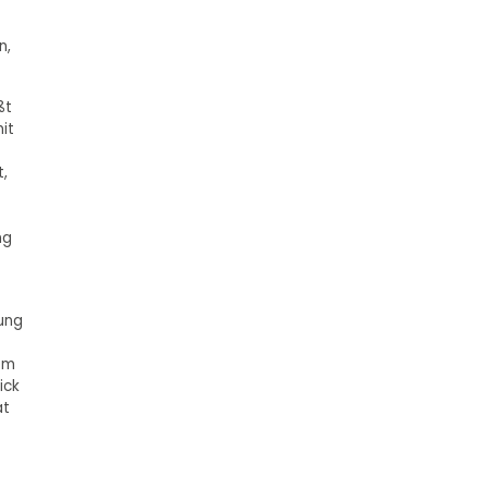
n,
ßt
it
t,
ng
gung
em
ick
at