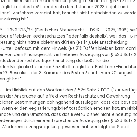
anzhof einen sicheren Übermittlungsweg im Sinne des § 52d Satz 2
öglichkeit des beSt bereits ab dem 1. Januar 2023 bejaht und
ane'-Verfahren verneint hat, braucht nicht entschieden zu werde
ulässig ist."
 - 1 BvR 1718/24 (Deutsches Steuerrecht --DStR-- 2025, 1698) hei
bot effektiven Rechtsschutzes "jedenfalls deshalb", weil das FG m
zung nicht hätte ablehnen dürfen (Rz 14). Die Entscheidung
-Urteil befasst, mit dem Hinweis (Rz 21): "Offen bleiben kann dami
er von dem Finanzgericht vertretenen Auslegung von § 52d Satz 2
ndeckender rechtzeitiger Einrichtung der beSt für die
en Möglichkeit einer im Einzelfall möglichen 'Fast Lane'-Einrichtu
BVerfG, Beschluss der 3. Kammer des Ersten Senats vom 20. August
erügt hat."
-- im Hinblick auf den Wortlaut des § 52d Satz 2 FGO ("zur Verfü
ngen der Ansprüche auf effektiven Rechtsschutz und Gewährung
eblichen Bestimmungen dahingehend auszulegen, dass das beSt d
wenn er den Registrierungsbrief tatsächlich erhalten hat. Im Hinbl
enate und den Umstand, dass das BVerfG bisher nicht eindeutig h
orderungen durch eine entsprechende Auslegung des § 52d Satz 2
 Wiedereinsetzungsregelung gewiesen hat, verfolgt der Senat