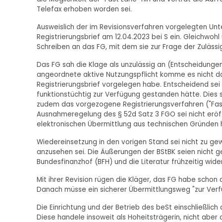
Telefax erhoben worden sei.
Ausweislich der im Revisionsverfahren vorgelegten Unt
Registrierungsbrief am 12.04.2023 bei S ein. Gleichwoh
Schreiben an das FG, mit dem sie zur Frage der Zulässi
Das FG sah die Klage als unzulässig an (Entscheidungen 
angeordnete aktive Nutzungspflicht komme es nicht da
Registrierungsbrief vorgelegen habe. Entscheidend sei v
funktionstüchtig zur Verfügung gestanden hätte. Dies 
zudem das vorgezogene Registrierungsverfahren ("Fas
Ausnahmeregelung des § 52d Satz 3 FGO sei nicht eröf
elektronischen Übermittlung aus technischen Gründen 
Wiedereinsetzung in den vorigen Stand sei nicht zu ge
anzusehen sei. Die Äußerungen der BStBK seien nicht g
Bundesfinanzhof (BFH) und die Literatur frühzeitig wid
Mit ihrer Revision rügen die Kläger, das FG habe scho
Danach müsse ein sicherer Übermittlungsweg "zur Verfü
Die Einrichtung und der Betrieb des beSt einschließlich
Diese handele insoweit als Hoheitsträgerin, nicht aber 