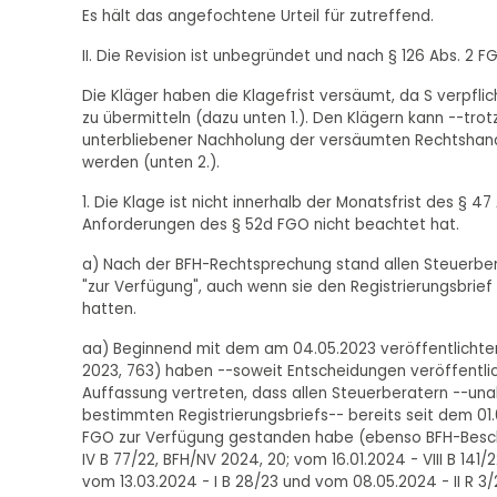
Es hält das angefochtene Urteil für zutreffend.
II. Die Revision ist unbegründet und nach § 126 Abs. 2 
Die Kläger haben die Klagefrist versäumt, da S verpfl
zu übermitteln (dazu unten 1.). Den Klägern kann --tr
unterbliebener Nachholung der versäumten Rechtshand
werden (unten 2.).
1. Die Klage ist nicht innerhalb der Monatsfrist des § 
Anforderungen des § 52d FGO nicht beachtet hat.
a) Nach der BFH-Rechtsprechung stand allen Steuerber
"zur Verfügung", auch wenn sie den Registrierungsbrie
hatten.
aa) Beginnend mit dem am 04.05.2023 veröffentlichten B
2023, 763) haben --soweit Entscheidungen veröffentlicht sind
Auffassung vertreten, dass allen Steuerberatern --u
bestimmten Registrierungsbriefs-- bereits seit dem 01.
FGO zur Verfügung gestanden habe (ebenso BFH-Beschlüs
IV B 77/22, BFH/NV 2024, 20; vom 16.01.2024 - VIII B 141
vom 13.03.2024 - I B 28/23 und vom 08.05.2024 - II R 3/2