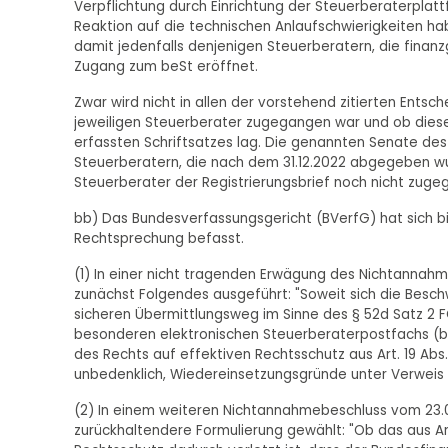
Verpflichtung durch Einrichtung der Steuerberaterplat
Reaktion auf die technischen Anlaufschwierigkeiten ha
damit jedenfalls denjenigen Steuerberatern, die finanz
Zugang zum beSt eröffnet.
Zwar wird nicht in allen der vorstehend zitierten Entsc
jeweiligen Steuerberater zugegangen war und ob diese
erfassten Schriftsatzes lag. Die genannten Senate des
Steuerberatern, die nach dem 31.12.2022 abgegeben w
Steuerberater der Registrierungsbrief noch nicht zugeg
bb) Das Bundesverfassungsgericht (BVerfG) hat sich b
Rechtsprechung befasst.
(1) In einer nicht tragenden Erwägung des Nichtannah
zunächst Folgendes ausgeführt: "Soweit sich die Bes
sicheren Übermittlungsweg im Sinne des § 52d Satz 2 
besonderen elektronischen Steuerberaterpostfachs (beS
des Rechts auf effektiven Rechtsschutz aus Art. 19 Abs
unbedenklich, Wiedereinsetzungsgründe unter Verweis 
(2) In einem weiteren Nichtannahmebeschluss vom 23.0
zurückhaltendere Formulierung gewählt: "Ob das aus Ar