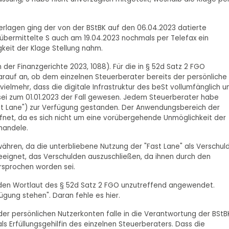
erlagen ging der von der BStBK auf den 06.04.2023 datierte
l übermittelte S auch am 19.04.2023 nochmals per Telefax ein
gkeit der Klage Stellung nahm.
der Finanzgerichte 2023, 1088). Für die in § 52d Satz 2 FGO
rauf an, ob dem einzelnen Steuerberater bereits der persönliche
ielmehr, dass die digitale Infrastruktur des beSt vollumfänglich u
sei zum 01.01.2023 der Fall gewesen. Jedem Steuerberater habe
t Lane") zur Verfügung gestanden. Der Anwendungsbereich der
fnet, da es sich nicht um eine vorübergehende Unmöglichkeit der
handele.
währen, da die unterbliebene Nutzung der "Fast Lane" als Verschul
eeignet, das Verschulden auszuschließen, da ihnen durch den
ersprochen worden sei.
n den Wortlaut des § 52d Satz 2 FGO unzutreffend angewendet.
gung stehen". Daran fehle es hier.
 der persönlichen Nutzerkonten falle in die Verantwortung der BStB
als Erfüllungsgehilfin des einzelnen Steuerberaters. Dass die