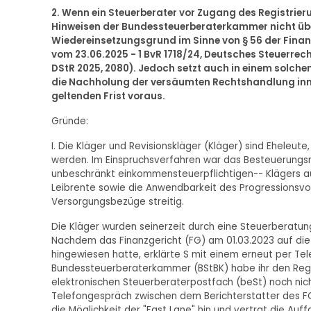
2. Wenn ein Steuerberater vor Zugang des Registrier
Hinweisen der Bundessteuerberaterkammer nicht über
Wiedereinsetzungsgrund im Sinne von § 56 der Fina
vom 23.06.2025 - 1 BvR 1718/24, Deutsches Steuerrech
DStR 2025, 2080). Jedoch setzt auch in einem solche
die Nachholung der versäumten Rechtshandlung inne
geltenden Frist voraus.
Gründe:
I. Die Kläger und Revisionskläger (Kläger) sind Eheleu
werden. Im Einspruchsverfahren war das Besteuerungsre
unbeschränkt einkommensteuerpflichtigen-- Klägers au
Leibrente sowie die Anwendbarkeit des Progressionsvo
Versorgungsbezüge streitig.
Die Kläger wurden seinerzeit durch eine Steuerberatun
Nachdem das Finanzgericht (FG) am 01.03.2023 auf die 
hingewiesen hatte, erklärte S mit einem erneut per Te
Bundessteuerberaterkammer (BStBK) habe ihr den Regi
elektronischen Steuerberaterpostfach (beSt) noch ni
Telefongespräch zwischen dem Berichterstatter des FG 
die Möglichkeit der "Fast Lane" hin und vertrat die Auf