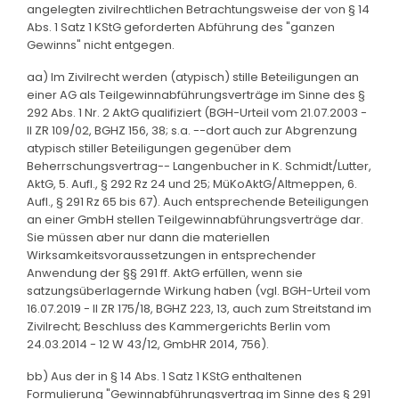
angelegten zivilrechtlichen Betrachtungsweise der von § 14
Abs. 1 Satz 1 KStG geforderten Abführung des "ganzen
Gewinns" nicht entgegen.
aa) Im Zivilrecht werden (atypisch) stille Beteiligungen an
einer AG als Teilgewinnabführungsverträge im Sinne des §
292 Abs. 1 Nr. 2 AktG qualifiziert (BGH-Urteil vom 21.07.2003 -
II ZR 109/02, BGHZ 156, 38; s.a. --dort auch zur Abgrenzung
atypisch stiller Beteiligungen gegenüber dem
Beherrschungsvertrag-- Langenbucher in K. Schmidt/Lutter,
AktG, 5. Aufl., § 292 Rz 24 und 25; MüKoAktG/Altmeppen, 6.
Aufl., § 291 Rz 65 bis 67). Auch entsprechende Beteiligungen
an einer GmbH stellen Teilgewinnabführungsverträge dar.
Sie müssen aber nur dann die materiellen
Wirksamkeitsvoraussetzungen in entsprechender
Anwendung der §§ 291 ff. AktG erfüllen, wenn sie
satzungsüberlagernde Wirkung haben (vgl. BGH-Urteil vom
16.07.2019 - II ZR 175/18, BGHZ 223, 13, auch zum Streitstand im
Zivilrecht; Beschluss des Kammergerichts Berlin vom
24.03.2014 - 12 W 43/12, GmbHR 2014, 756).
bb) Aus der in § 14 Abs. 1 Satz 1 KStG enthaltenen
Formulierung "Gewinnabführungsvertrag im Sinne des § 291