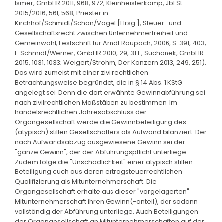
Ismer, GmbHR 2011, 968, 972; Kleinheisterkamp, JbFSt
2015/2016, 561, 568; Priester in
Kirchhof/Schmidt/Schön/Vogel [Hrsg.], Steuer- und
Gesellschaftsrecht zwischen Unternehmerfreiheit und
Gemeinwohl, Festschrift für Arndt Raupach, 2006, S. 391, 403;
L. Schmidt/Werner, GmbHR 2010, 29, 31 f.; Suchanek, GmbHR
2015, 1031, 1033; Weigert/Strohm, Der Konzern 2013, 249, 251).
Das wird zumeist mit einer zivilrechtlichen
Betrachtungsweise begründet, die in § 14 Abs. 1 KStG
angelegt sei. Denn die dort erwähnte Gewinnabführung sei
nach zivilrechtlichen Maßstäben zu bestimmen. Im
handelsrechtlichen Jahresabschluss der
Organgesellschaft werde die Gewinnbeteiligung des
(atypisch) stillen Gesellschafters als Aufwand bilanziert. Der
nach Aufwandsabzug ausgewiesene Gewinn sei der
"ganze Gewinn", der der Abführungspflicht unterliege.
Zudem folge die "Unschädlichkeit" einer atypisch stillen
Beteiligung auch aus deren ertragsteuerrechtlichen
Qualifizierung als Mitunternehmerschaft. Die
Organgesellschaft erhalte aus dieser "vorgelagerten"
Mitunternehmerschaft ihren Gewinn(-anteil), der sodann
vollständig der Abführung unterliege. Auch Beteiligungen
der Organgesellschaft an Mitunternehmerschaften auf der