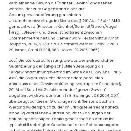
verbleibende Gewinn als "ganzer Gewinn" angesehen
werden, der zum Gegenstand eines auf
Gesamtgewinnabführung gerichteten
Unternehmensvertrags im Sinne des § 291 Abs. 1 Satz 1 AktG
gemacht wird (Priester in Kirchhof/Schmidt/Schön/Vogel
[Hrsg.], Steuer- und Gesellschaftsrecht zwischen
Unternehmerfreiheit und Gemeinwohl, Festschrift für Arndt
Raupach, 2006, S. 391; s.a. L. Schmidt/Werner, GmbHR 2010,
29; Ismer, GmbHR 2011, 968; Hölzer, FR 2015, 1065).
ccc) Die Literaturauffassung, die aus der zivilrechtlichen
Qualifizierung der (atypisch) stillen Beteiligung als
Teilgewinnabführungsvertrag im Sinne des § 292 Abs. 1 Nr. 2
AktG die Folgerung zieht, dass mit dem parallelen
Abschluss eines Gewinnabführungsvertrags im Sinne des §
291 Abs. 1 Satz 1 AktG nicht mehr der "ganze Gewinn"
abgeführt wird/werden kann (z.B. Berninger, DB 2004, 297),
überzeugt auf dieser Grundlage nicht. Sie steht auch im
Wertungswiderspruch zu der im Ertragsteuerrecht nahezu
einhellig vertretenen Auffassung, dass Zahlungen der
abführungspflichtigen Kapitalgesellschaft an den an ihr
typisch still beteiligten Gesellschafter als Betriebsausgabe
zu behandeln sind, als solche den Gewinn mindern und der