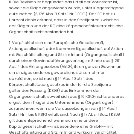
II. Die Revision ist begründet; das Urteil der Vorinstanz ist,
soweit die Klage abgewiesen wurde, unter Klagestattgabe
aufzuheben (§ 126 Abs. 3 Satz 1 Nr. 1 FGO). Das FG hat zu
Unrecht dahin erkannt, dass in den Streitjahren zwischen
der Klägerin und der KG eine körperschaftsteuerrechtliche
Organschaft nicht bestanden hat.
1. Verpflichtet sich eine Europäische Gesellschaft,
Aktiengesellschaft oder Kommanditgesellschaft auf Aktien
mit Geschäftsleitung und Sitz im Inland (Organgesellschaft)
durch einen Gewinnabführungsvertrag im Sinne des § 291
Abs. 1 des Aktiengesetzes (AktG), ihren ganzen Gewinn an
ein einziges anderes gewerbliches Unternehmen
abzuführen, so ist nach § 14 Abs. 1 Satz 1 des
Körperschaftsteuergesetzes in der für die Streitjahre
geltenden Fassung (KStG) das Einkommen der
Organgesellschaft, soweit sich aus § 16 KStG nichts anderes
ergibt, dem Träger des Unternehmens (Organträger)
zuzurechnen, wenn die Voraussetzungen von § 14 Abs. 1
Satz 1 Nr. 1 bis 5 KStG erfüllt sind. Nach § 17 Abs. 1 Satz 1 KStG
gilt das entsprechend, wenn sich eine andere
Kapitalgesellschaft --insbesondere eine GmbH-- mit
Geschäftsleitung und Sitz im Inland wirksam verpflichtet,