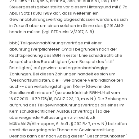
27.11.1956 - I D 1/56 S, BFHE 64, 368, BStBl III 1957, 139). Der
Steuergesetzgeber stellte vor diesem Hintergrund mit § 7a
Abs. 1 Satz 1 KStG 1969 klar, dass weiterhin ein
Gewinnabführungsvertrag abgeschlossen werden, es sich
in Zukunft aber um einen solchen im Sinne des § 291 AktG
handeln müsse (vgl. BTDrucks V/3017, S. 8).
bbb) Teilgewinnabführungsverträge mit einer
abführungsverpflichteten GmbH begründen nach der
Rechtsprechung des BGH in erster Linie schuldrechtliche
Ansprüche des Berechtigten (zum Beispiel des "still"
Beteiligten) auf gewinn- und ergebnisabhängige
Zahlungen. Bei diesen Zahlungen handelt es sich um
"Geschäftsunkosten, die --wie andere Verbindlichkeiten
auch-- den verteilungsfähigen (Rein-)Gewinn der
Gesellschaft mindern" (so ausdrücklich BGH-Urteil vom
16.07.2019 - II ZR 175/18, BGHZ 223, 13, m.w.N.). Die Zahlungen
aufgrund des Teilgewinnabführungsvertrags als eines im
Kern schuldrechtlichen Austauschvertrags (so die
überwiegende Auffassung im Zivilrecht, z.B.
MüKoAktG/Altmeppen, 6. Aufl., § 292 Rz 7, m.w.N.) betreffen
somit die vorgelagerte Ebene der Gewinnermittlung.
Deshalb kann der nach Abzug dieser "Geschäftsunkosten"