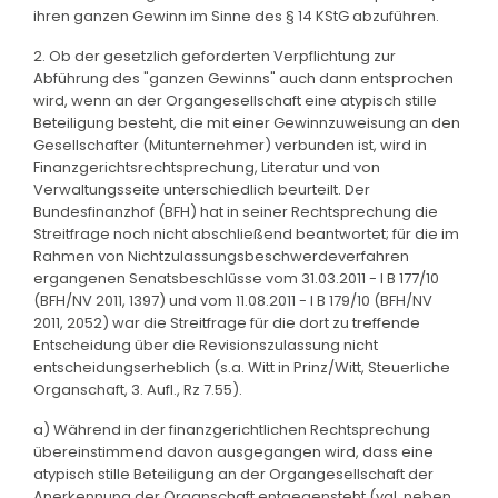
ihren ganzen Gewinn im Sinne des § 14 KStG abzuführen.
2. Ob der gesetzlich geforderten Verpflichtung zur
Abführung des "ganzen Gewinns" auch dann entsprochen
wird, wenn an der Organgesellschaft eine atypisch stille
Beteiligung besteht, die mit einer Gewinnzuweisung an den
Gesellschafter (Mitunternehmer) verbunden ist, wird in
Finanzgerichtsrechtsprechung, Literatur und von
Verwaltungsseite unterschiedlich beurteilt. Der
Bundesfinanzhof (BFH) hat in seiner Rechtsprechung die
Streitfrage noch nicht abschließend beantwortet; für die im
Rahmen von Nichtzulassungsbeschwerdeverfahren
ergangenen Senatsbeschlüsse vom 31.03.2011 - I B 177/10
(BFH/NV 2011, 1397) und vom 11.08.2011 - I B 179/10 (BFH/NV
2011, 2052) war die Streitfrage für die dort zu treffende
Entscheidung über die Revisionszulassung nicht
entscheidungserheblich (s.a. Witt in Prinz/Witt, Steuerliche
Organschaft, 3. Aufl., Rz 7.55).
a) Während in der finanzgerichtlichen Rechtsprechung
übereinstimmend davon ausgegangen wird, dass eine
atypisch stille Beteiligung an der Organgesellschaft der
Anerkennung der Organschaft entgegensteht (vgl. neben