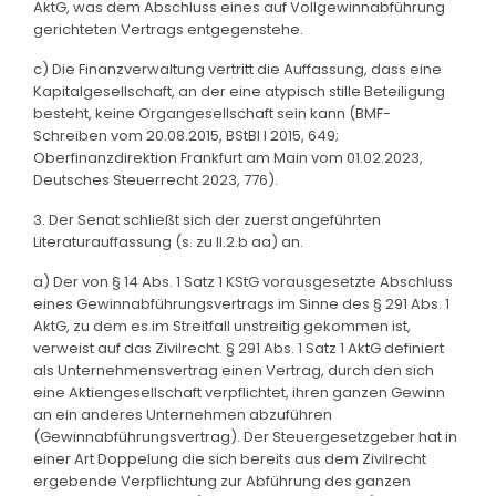
AktG, was dem Abschluss eines auf Vollgewinnabführung
gerichteten Vertrags entgegenstehe.
c) Die Finanzverwaltung vertritt die Auffassung, dass eine
Kapitalgesellschaft, an der eine atypisch stille Beteiligung
besteht, keine Organgesellschaft sein kann (BMF-
Schreiben vom 20.08.2015, BStBl I 2015, 649;
Oberfinanzdirektion Frankfurt am Main vom 01.02.2023,
Deutsches Steuerrecht 2023, 776).
3. Der Senat schließt sich der zuerst angeführten
Literaturauffassung (s. zu II.2.b aa) an.
a) Der von § 14 Abs. 1 Satz 1 KStG vorausgesetzte Abschluss
eines Gewinnabführungsvertrags im Sinne des § 291 Abs. 1
AktG, zu dem es im Streitfall unstreitig gekommen ist,
verweist auf das Zivilrecht. § 291 Abs. 1 Satz 1 AktG definiert
als Unternehmensvertrag einen Vertrag, durch den sich
eine Aktiengesellschaft verpflichtet, ihren ganzen Gewinn
an ein anderes Unternehmen abzuführen
(Gewinnabführungsvertrag). Der Steuergesetzgeber hat in
einer Art Doppelung die sich bereits aus dem Zivilrecht
ergebende Verpflichtung zur Abführung des ganzen