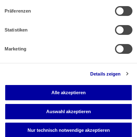
Präferenzen
Zahlung & Versand
Rücksendungen/Widerrufsbelehrung
Muster Widerrufsformular (PDF)
Statistiken
Remissionsbedingungen für den Handel
Kündigungsformular
Marketing
Barrierefreiheit
Details zeigen
Newsletter
Mediadaten
Alle akzeptieren
Media-Center
Auswahl akzeptieren
Nur technisch notwendige akzeptieren