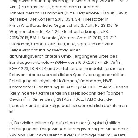
Teilgewinnabführungsvertrag im Sinne des § 292 Abs. 1 Nr. 2
AktG) zu erfassen ist, der den abzuführenden
Jahresüberschuss mindert (s. z.B. Hageböke, DB 2015, 1993;
derselbe, Der Konzern 2013, 334, 341; Hierstätter in
Prinz/Witt, Steuerliche Organschaft, 3. Aufl., Rz 23.100; G.
Wagner, ebenda, Rz 4.26; Kleinheisterkamp, JbFSt
2015/2016, 561; L. Schmidt/Werner, GmbHR 2010, 29, 31 f.;
Suchanek, GmbHR 2015, 1031, 1033; vgl. auch das zum
Teilgewinnabführungsvertrag einer
abführungsverpflichteten GmbH ergangene Urteil des
Bundesgerichtshofs --BGH-- vom 16.07.2019 - II ZR 175/18,
BGHZ 223, 13, Rz 24 und zur fehlenden handelsbilanziellen
Relevanz der steuerrechtlichen Qualifizierung einer stillen
Beteiligung als atypisch Hoffmann/Lüdenbach, NWB
Kommentar Bilanzierung, 13. Aufl., § 246 HGB Rz 432). Dieses
(geminderte) Jahresergebnis stellt sodann den "ganzen
Gewinn" im Sinne des § 291 Abs. 1 Satz 1 AktG dar, der
handels- und in der Folge auch steuerrechtlich abzuführen
ist.
c) Die zivilrechtliche Qualifikation einer (atypisch) stillen
Beteiligung als Teilgewinnabführungsvertrag im Sinne des §
292 Abs. 1 Nr. 2 AktG steht auf der Grundlage der im Gesetz