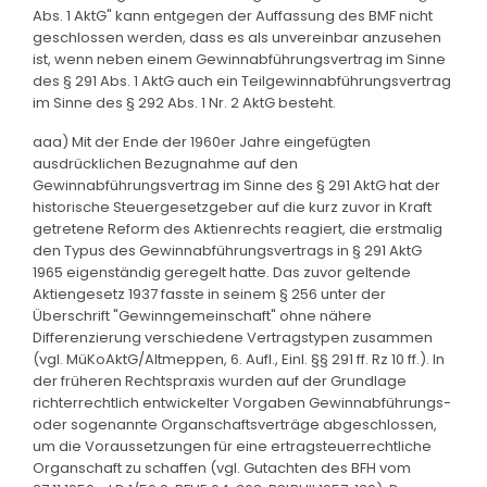
Abs. 1 AktG" kann entgegen der Auffassung des BMF nicht
geschlossen werden, dass es als unvereinbar anzusehen
ist, wenn neben einem Gewinnabführungsvertrag im Sinne
des § 291 Abs. 1 AktG auch ein Teilgewinnabführungsvertrag
im Sinne des § 292 Abs. 1 Nr. 2 AktG besteht.
aaa) Mit der Ende der 1960er Jahre eingefügten
ausdrücklichen Bezugnahme auf den
Gewinnabführungsvertrag im Sinne des § 291 AktG hat der
historische Steuergesetzgeber auf die kurz zuvor in Kraft
getretene Reform des Aktienrechts reagiert, die erstmalig
den Typus des Gewinnabführungsvertrags in § 291 AktG
1965 eigenständig geregelt hatte. Das zuvor geltende
Aktiengesetz 1937 fasste in seinem § 256 unter der
Überschrift "Gewinngemeinschaft" ohne nähere
Differenzierung verschiedene Vertragstypen zusammen
(vgl. MüKoAktG/Altmeppen, 6. Aufl., Einl. §§ 291 ff. Rz 10 ff.). In
der früheren Rechtspraxis wurden auf der Grundlage
richterrechtlich entwickelter Vorgaben Gewinnabführungs-
oder sogenannte Organschaftsverträge abgeschlossen,
um die Voraussetzungen für eine ertragsteuerrechtliche
Organschaft zu schaffen (vgl. Gutachten des BFH vom