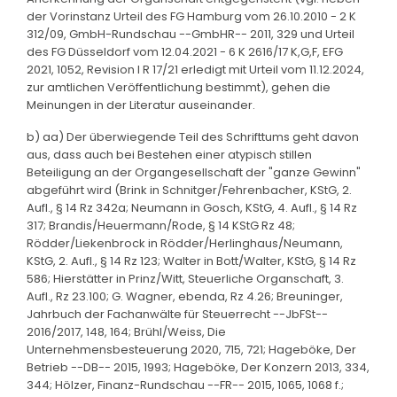
der Vorinstanz Urteil des FG Hamburg vom 26.10.2010 - 2 K
312/09, GmbH-Rundschau --GmbHR-- 2011, 329 und Urteil
des FG Düsseldorf vom 12.04.2021 - 6 K 2616/17 K,G,F, EFG
2021, 1052, Revision I R 17/21 erledigt mit Urteil vom 11.12.2024,
zur amtlichen Veröffentlichung bestimmt), gehen die
Meinungen in der Literatur auseinander.
b) aa) Der überwiegende Teil des Schrifttums geht davon
aus, dass auch bei Bestehen einer atypisch stillen
Beteiligung an der Organgesellschaft der "ganze Gewinn"
abgeführt wird (Brink in Schnitger/Fehrenbacher, KStG, 2.
Aufl., § 14 Rz 342a; Neumann in Gosch, KStG, 4. Aufl., § 14 Rz
317; Brandis/Heuermann/Rode, § 14 KStG Rz 48;
Rödder/Liekenbrock in Rödder/Herlinghaus/Neumann,
KStG, 2. Aufl., § 14 Rz 123; Walter in Bott/Walter, KStG, § 14 Rz
586; Hierstätter in Prinz/Witt, Steuerliche Organschaft, 3.
Aufl., Rz 23.100; G. Wagner, ebenda, Rz 4.26; Breuninger,
Jahrbuch der Fachanwälte für Steuerrecht --JbFSt--
2016/2017, 148, 164; Brühl/Weiss, Die
Unternehmensbesteuerung 2020, 715, 721; Hageböke, Der
Betrieb --DB-- 2015, 1993; Hageböke, Der Konzern 2013, 334,
344; Hölzer, Finanz-Rundschau --FR-- 2015, 1065, 1068 f.;