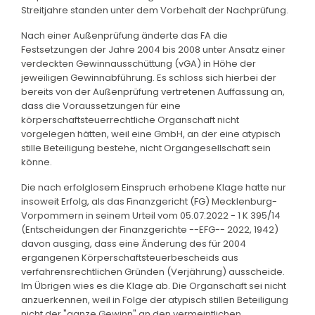
Streitjahre standen unter dem Vorbehalt der Nachprüfung.
Nach einer Außenprüfung änderte das FA die
Festsetzungen der Jahre 2004 bis 2008 unter Ansatz einer
verdeckten Gewinnausschüttung (vGA) in Höhe der
jeweiligen Gewinnabführung. Es schloss sich hierbei der
bereits von der Außenprüfung vertretenen Auffassung an,
dass die Voraussetzungen für eine
körperschaftsteuerrechtliche Organschaft nicht
vorgelegen hätten, weil eine GmbH, an der eine atypisch
stille Beteiligung bestehe, nicht Organgesellschaft sein
könne.
Die nach erfolglosem Einspruch erhobene Klage hatte nur
insoweit Erfolg, als das Finanzgericht (FG) Mecklenburg-
Vorpommern in seinem Urteil vom 05.07.2022 - 1 K 395/14
(Entscheidungen der Finanzgerichte --EFG-- 2022, 1942)
davon ausging, dass eine Änderung des für 2004
ergangenen Körperschaftsteuerbescheids aus
verfahrensrechtlichen Gründen (Verjährung) ausscheide.
Im Übrigen wies es die Klage ab. Die Organschaft sei nicht
anzuerkennen, weil in Folge der atypisch stillen Beteiligung
nicht der "ganze Gewinn" an den vermeintlichen