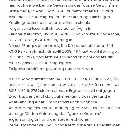
hiernach verbleibende Gewinn als der "ganze Gewinn" im
Sinne des § 14 Abs. 1 Satz 1 KStG zu betrachten ist. Es wird
also die stille Beteiligung an der abführungspflichtigen
Kapitalgesellschaft steuerrechtlich nicht als
"organschaftsschädlich" betrachtet (vgl. z.B.
Kleinheisterkamp, JbFSt 2015/2016, 561; Schulze zur Wiesche,
DStZ 2013, 621, 624; Dötsch/Pung in
Dötsch/Pung/Möhlenbrock, Die Körperschaftsteuer, § 14
KStG Rz 79; Schmich, GmbHR 2008, 464; a.A. wohl Berninger,
DB 2004, 297), obgleich sie zivilrechtlich nicht anders als
eine atypisch stille Beteiligung als
Teilgewinnabführungsvertrag qualifiziert wird.
d) Die Senatsurteile vom 04.03.2009 - I R 1/08 (BFHE 225, 312,
BStBl II 2010, 407) und vom 10.05.2017 - I R 93/15 (BFHE 259, 49,
BStBl II 2019, 278) stehen diesem Ergebnis nicht entgegen.
Zwar hat der Senat dort dahin erkannt, dass die für die
Anerkennung einer Organschaft unabdingbare
Anforderung einer vereinbarungsgemäßen und tatsächlich
durchgeführten Abführung des "ganzen Gewinns"
eigenständig anhand der steuerrechtlichen
Regelungszwecke und Sachgesetzlichkeiten zu bestimmen