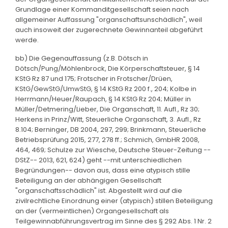
Grundlage einer Kommanditgesellschaft seien nach
allgemeiner Auffassung "organschaftsunschädlich", weil
auch insoweit der zugerechnete Gewinnanteil abgeführt
werde.
bb) Die Gegenauffassung (z.B. Dötsch in
Dötsch/Pung/Möhlenbrock, Die Körperschaftsteuer, § 14
KStG Rz 87 und 175; Frotscher in Frotscher/Drüen,
KStG/GewStG/UmwStG, § 14 KStG Rz 200 f., 204; Kolbe in
Herrmann/Heuer/Raupach, § 14 KStG Rz 204; Müller in
Müller/Detmering/Lieber, Die Organschaft, 11. Aufl., Rz 30;
Herkens in Prinz/Witt, Steuerliche Organschaft, 3. Aufl., Rz
8.104; Berninger, DB 2004, 297, 299; Brinkmann, Steuerliche
Betriebsprüfung 2015, 277, 278 ff.; Schmich, GmbHR 2008,
464, 469; Schulze zur Wiesche, Deutsche Steuer-Zeitung --
DStZ-- 2013, 621, 624) geht --mit unterschiedlichen
Begründungen-- davon aus, dass eine atypisch stille
Beteiligung an der abhängigen Gesellschaft
"organschaftsschädlich" ist. Abgestellt wird auf die
zivilrechtliche Einordnung einer (atypisch) stillen Beteiligung
an der (vermeintlichen) Organgesellschaft als
Teilgewinnabführungsvertrag im Sinne des § 292 Abs. 1 Nr. 2