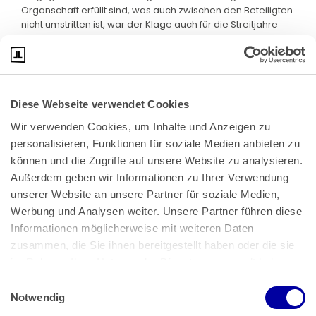
Organschaft erfüllt sind, was auch zwischen den Beteiligten
nicht umstritten ist, war der Klage auch für die Streitjahre
stattzugeben.
Diese Webseite verwendet Cookies
Wir verwenden Cookies, um Inhalte und Anzeigen zu 
personalisieren, Funktionen für soziale Medien anbieten zu 
können und die Zugriffe auf unsere Website zu analysieren. 
Außerdem geben wir Informationen zu Ihrer Verwendung 
unserer Website an unsere Partner für soziale Medien, 
Bundeskanzlerplatz 2
Werbung und Analysen weiter. Unsere Partner führen diese 
53113 Bonn
Informationen möglicherweise mit weiteren Daten 
zusammen, die Sie ihnen bereitgestellt haben oder die sie 
Pressemitteilungen
AGB
|
im Rahmen Ihrer Nutzung der Dienste gesammelt haben.
Impressum
Datenschutz
|
Einwilligungsauswahl
Impressum
 | 
Datenschutz
Notwendig