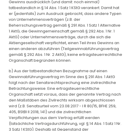
Gewinns ausdrücklich (und damit: noch einmal)
tatbestandlich in § 14 Abs. 1 Satz 1 KStG verankert. Damit hat
er (jedenfalls) zum Ausdruck gebracht, dass andere Typen
von Unternehmensverträgen (z.B. der
Beherrschungsvertrag gemäß § 291 Abs. 1 Satz 1 Alternative
1 AktG, die Gewinngemeinschaft gemäß § 292 Abs. 1 Nr. 1
AktG) oder Unternehmensverträge, durch die sich die
Aktiengesellschaft verpflichtet, einen Teil ihres Gewinns an
einen anderen abzuführen (Teilgewinnabführungsvertrag
gemäß § 292 Abs. 1 Nr. 2 AktG), keine ertragsteuerrechtliche
Organschaft begründen können.
b) Aus der tatbestandlichen Bezugnahme auf einen
Gewinnabführungsvertrag im Sinne des § 291 Abs. 1 AktG
folgt nach der Senatsrechtsprechung eine zivilrechtliche
Betrachtungsweise. Eine ertragsteuerrechtliche
Organschaft setzt voraus, dass der genannte Vertrag nach
den Maßstäben des Zivilrechts wirksam abgeschlossen
wird (z.B. Senatsurteil vom 23.08.2017 - I R 80/15, BFHE 259,
405, BStBl II 2018, 141) und die zivilrechtlichen
Verpflichtungen aus dem Vertrag erfüllt werden
(tatsächliche Vertragsdurchführung, vgl. § 14 Abs. 1 Satz 1 Nr.
3 Satz 1 KStG). Deshalb ist Gegenstand der