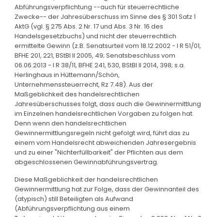
Abführungsverpflichtung --auch für steuerrechtliche
Zwecke-- der Jahresüberschuss im Sinne des § 301 Satz 1
AktG (vgl. § 275 Abs. 2 Nr. 17 und Abs. 3 Nr. 16 des
Handelsgesetzbuchs) und nicht der steuerrechtlich
ermittelte Gewinn (z.B. Senatsurteil vom 18.12.2002 - I R 51/01,
BFHE 201, 221, BStBl II 2005, 49; Senatsbeschluss vom
06.06.2013 - I R 38/11, BFHE 241, 530, BStBl II 2014, 398; s.a.
Herlinghaus in Hüttemann/Schön,
Unternehmenssteuerrecht, Rz 7.48). Aus der
Maßgeblichkeit des handelsrechtlichen
Jahresüberschusses folgt, dass auch die Gewinnermittlung
im Einzelnen handelsrechtlichen Vorgaben zu folgen hat.
Denn wenn den handelsrechtlichen
Gewinnermittlungsregeln nicht gefolgt wird, führt das zu
einem vom Handelsrecht abweichenden Jahresergebnis
und zu einer "Nichterfüllbarkeit" der Pflichten aus dem
abgeschlossenen Gewinnabführungsvertrag.
Diese Maßgeblichkeit der handelsrechtlichen
Gewinnermittlung hat zur Folge, dass der Gewinnanteil des
(atypisch) still Beteiligten als Aufwand
(Abführungsverpflichtung aus einem