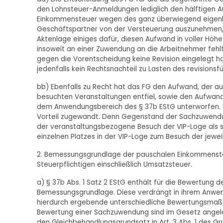
den Lohnsteuer-Anmeldungen lediglich den hälftigen Au
Einkommensteuer wegen des ganz überwiegend eigenbet
Geschäftspartner von der Versteuerung auszunehmen, is
Aktenlage einiges dafür, diesen Aufwand in voller Hö
insoweit an einer Zuwendung an die Arbeitnehmer fehlt
gegen die Vorentscheidung keine Revision eingelegt hat
jedenfalls kein Rechtsnachteil zu Lasten des revisionsf
bb) Ebenfalls zu Recht hat das FG den Aufwand, der a
besuchten Veranstaltungen entfiel, sowie den Aufwand
dem Anwendungsbereich des § 37b EStG unterworfen. 
Vorteil zugewandt. Denn Gegenstand der Sachzuwendu
der veranstaltungsbezogene Besuch der VIP-Loge als so
einzelnen Platzes in der VIP-Loge zum Besuch der jewei
2. Bemessungsgrundlage der pauschalen Einkommenste
Steuerpflichtigen einschließlich Umsatzsteuer.
a) § 37b Abs. 1 Satz 2 EStG enthält für die Bewertung 
Bemessungsgrundlage. Diese verdrängt in ihrem Anwend
hierdurch ergebende unterschiedliche Bewertungsmaßs
Bewertung einer Sachzuwendung sind im Gesetz angel
den Gleichbehandlungsgrundsatz in Art. 3 Abs. 1 des Gr