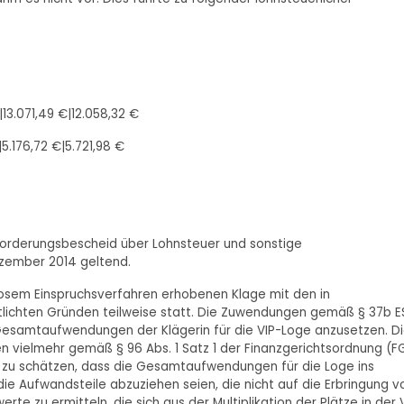
13.071,49 €|12.058,32 €
.176,72 €|5.721,98 €
orderungsbescheid über Lohnsteuer und sonstige
ezember 2014 geltend.
losem Einspruchsverfahren erhobenen Klage mit den in
ntlichten Gründen teilweise statt. Die Zuwendungen gemäß § 37b 
 Gesamtaufwendungen der Klägerin für die VIP-Loge anzusetzen. D
 vielmehr gemäß § 96 Abs. 1 Satz 1 der Finanzgerichtsordnung (F
t zu schätzen, dass die Gesamtaufwendungen für die Loge ins
die Aufwandsteile abzuziehen seien, die nicht auf die Erbringung v
e zu ermitteln, die sich aus der Multiplikation der Plätze in der 