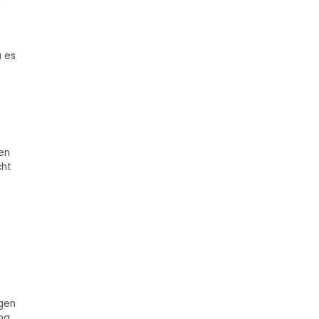
a es
en
cht
gen
ung