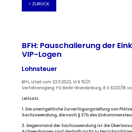
< ZURÜCK
BFH: Pauschalierung der Ei
VIP-Logen
Lohnsteuer
BFH, Urteil vom 23.11.2023, VI R 15/21
Verfahrensgang: FG Berlin-Brandenburg, 8 K 8232/18 v
Leitsatz:
1. Die unentgeltliche Zurverfügungstellung von Plätz
Sachzuwendung, die nach § 37b des Einkommensteue
2. Gegenstand der Sachzuwendung ist die Überlassun
Aufwendungen sind deshalb nicht zu berücksichtige