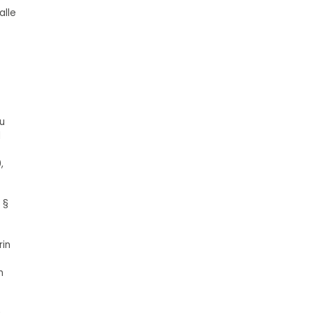
alle
u
d
,
 §
rin
n
n