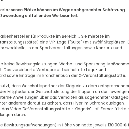
überlassenen Plätze können im Wege sachgerechter Schätzung
ie Zuwendung entfallenden Werbeanteil.
Markenhersteller für Produkte im Bereich ... Sie mietete im
eranstaltungsstätte) eine VIP-Loge ("Suite") mit zwölf Sitzplätzen. 
ehrzweckhalle, in der Sportveranstaltungen sowie Konzerte und
ste keine Bewirtungsleistungen. Werbe- und Sponsoring-Maßnahm
tet. Das vereinbarte Werbepaket beinhaltete Logo- und
oard sowie Einträge im Branchenbuch der X-Veranstaltungsstätte.
nutzt, dass Geschäftspartner der Klägerin zu dem entsprechende
er Mitglieder der Geschäftsleitung der Klägerin an den jeweiligen
n interne Anweisungen über das Verhalten als sogenannter Gastgeb
unter anderem darauf zu achten, dass Flyer im Schrank auslagen,
das Video "X-Veranstaltungsstätte - Klägerin" lief. Ferner führte 
lungen durch.
ne Bewirtungsaufwendungen) in Höhe von netto jeweils 130.000 € 