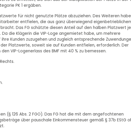
tegorie PK 1 ergäben.
atzwerte für nicht genutzte Plätze abzuziehen. Des Weiteren habe
 Mitarbeiter entfielen, die aus ganz überwiegend eigenbetriebliche
racht. Das FG schätzte diesen Anteil auf den halben Platzwert je
. Da die Klägerin die VIP-Loge angemietet habe, um mehrere
uf ihre Kunden zuzugehen und zugleich entsprechende Zuwendung
der Platzwerte, soweit sie auf Kunden entfielen, erforderlich. Der
an den VIP-Logenerlass des BMF mit 40 % zu bemessen.
 Rechts.
n.
eisen (§ 126 Abs. 2 FGO). Das FG hat die mit dem angefochtenen
gsbeträge über pauschale Einkommensteuer gemäß § 37b EStG o
zt.