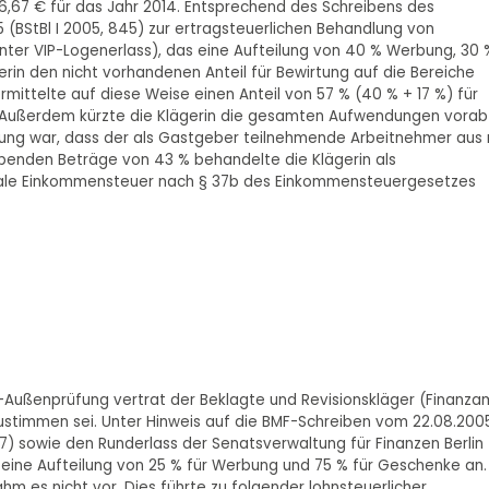
66,67 € für das Jahr 2014. Entsprechend des Schreibens des
(BStBl I 2005, 845) zur ertragsteuerlichen Behandlung von
ter VIP-Logenerlass), das eine Aufteilung von 40 % Werbung, 30 
erin den nicht vorhandenen Anteil für Bewirtung auf die Bereiche
mittelte auf diese Weise einen Anteil von 57 % (40 % + 17 %) für
 Außerdem kürzte die Klägerin die gesamten Aufwendungen vorab
ssung war, dass der als Gastgeber teilnehmende Arbeitnehmer aus 
ibenden Beträge von 43 % behandelte die Klägerin als
ale Einkommensteuer nach § 37b des Einkommensteuergesetzes
-Außenprüfung vertrat der Beklagte und Revisionskläger (Finanza
uzustimmen sei. Unter Hinweis auf die BMF-Schreiben vom 22.08.200
447) sowie den Runderlass der Senatsverwaltung für Finanzen Berlin
FA eine Aufteilung von 25 % für Werbung und 75 % für Geschenke an.
hm es nicht vor. Dies führte zu folgender lohnsteuerlicher