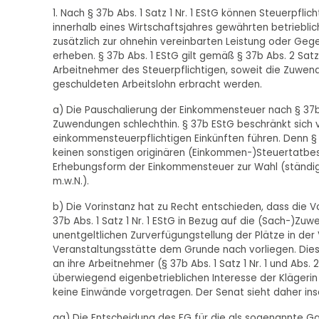
1. Nach § 37b Abs. 1 Satz 1 Nr. 1 EStG können Steuerpfli
innerhalb eines Wirtschaftsjahres gewährten betriebli
zusätzlich zur ohnehin vereinbarten Leistung oder Ge
erheben. § 37b Abs. 1 EStG gilt gemäß § 37b Abs. 2 Sat
Arbeitnehmer des Steuerpflichtigen, soweit die Zuwen
geschuldeten Arbeitslohn erbracht werden.
a) Die Pauschalierung der Einkommensteuer nach § 37b Abs
Zuwendungen schlechthin. § 37b EStG beschränkt sic
einkommensteuerpflichtigen Einkünften führen. Denn §
keinen sonstigen originären (Einkommen-)Steuertatbest
Erhebungsform der Einkommensteuer zur Wahl (ständige 
m.w.N.).
b) Die Vorinstanz hat zu Recht entschieden, dass die
37b Abs. 1 Satz 1 Nr. 1 EStG in Bezug auf die (Sach-)Zu
unentgeltlichen Zurverfügungstellung der Plätze in der
Veranstaltungsstätte dem Grunde nach vorliegen. Dies
an ihre Arbeitnehmer (§ 37b Abs. 1 Satz 1 Nr. 1 und Abs.
überwiegend eigenbetrieblichen Interesse der Klägerin
keine Einwände vorgetragen. Der Senat sieht daher in
aa) Die Entscheidung des FG für die als sogenannte 