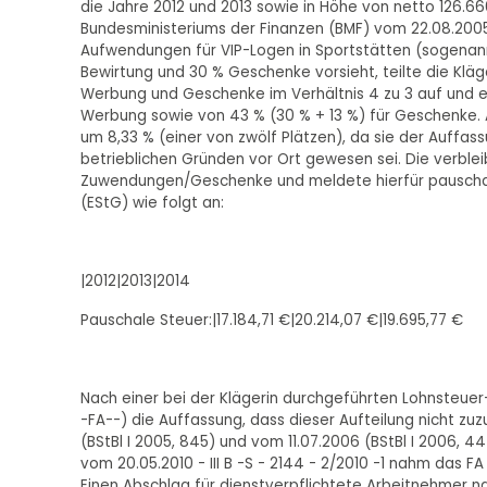
die Jahre 2012 und 2013 sowie in Höhe von netto 126.6
Bundesministeriums der Finanzen (BMF) vom 22.08.2005 
Aufwendungen für VIP-Logen in Sportstätten (sogenann
Bewirtung und 30 % Geschenke vorsieht, teilte die Kläg
Werbung und Geschenke im Verhältnis 4 zu 3 auf und er
Werbung sowie von 43 % (30 % + 13 %) für Geschenke.
um 8,33 % (einer von zwölf Plätzen), da sie der Auffa
betrieblichen Gründen vor Ort gewesen sei. Die verble
Zuwendungen/Geschenke und meldete hierfür pausch
(EStG) wie folgt an:
|2012|2013|2014
Pauschale Steuer:|17.184,71 €|20.214,07 €|19.695,77 €
Nach einer bei der Klägerin durchgeführten Lohnsteuer
-FA--) die Auffassung, dass dieser Aufteilung nicht z
(BStBl I 2005, 845) und vom 11.07.2006 (BStBl I 2006, 
vom 20.05.2010 - III B -S - 2144 - 2/2010 -1 nahm das 
Einen Abschlag für dienstverpflichtete Arbeitnehmer na