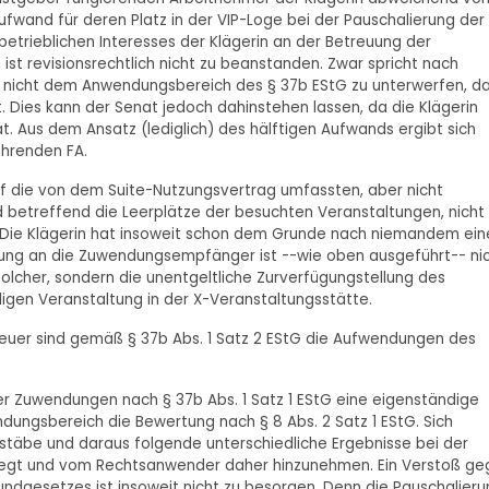
fwand für deren Platz in der VIP-Loge bei der Pauschalierung der
rieblichen Interesses der Klägerin an der Betreuung der
t revisionsrechtlich nicht zu beanstanden. Zwar spricht nach
he nicht dem Anwendungsbereich des § 37b EStG zu unterwerfen, d
. Dies kann der Senat jedoch dahinstehen lassen, da die Klägerin
. Aus dem Ansatz (lediglich) des hälftigen Aufwands ergibt sich
ührenden FA.
uf die von dem Suite-Nutzungsvertrag umfassten, aber nicht
 betreffend die Leerplätze der besuchten Veranstaltungen, nicht
Die Klägerin hat insoweit schon dem Grunde nach niemandem ein
ng an die Zuwendungsempfänger ist --wie oben ausgeführt-- ni
lcher, sondern die unentgeltliche Zurverfügungstellung des
ligen Veranstaltung in der X-Veranstaltungsstätte.
uer sind gemäß § 37b Abs. 1 Satz 2 EStG die Aufwendungen des
der Zuwendungen nach § 37b Abs. 1 Satz 1 EStG eine eigenständige
ungsbereich die Bewertung nach § 8 Abs. 2 Satz 1 EStG. Sich
täbe und daraus folgende unterschiedliche Ergebnisse bei der
egt und vom Rechtsanwender daher hinzunehmen. Ein Verstoß ge
undgesetzes ist insoweit nicht zu besorgen. Denn die Pauschalier