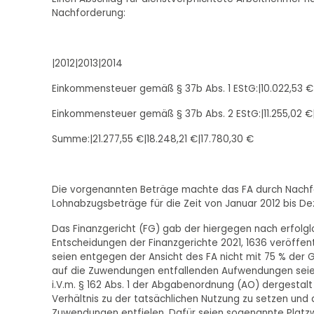
Nachforderung:
|2012|2013|2014
Einkommensteuer gemäß § 37b Abs. 1 EStG:|10.022,53 €|
Einkommensteuer gemäß § 37b Abs. 2 EStG:|11.255,02 €|5
Summe:|21.277,55 €|18.248,21 €|17.780,30 €
Die vorgenannten Beträge machte das FA durch Nachf
Lohnabzugsbeträge für die Zeit von Januar 2012 bis D
Das Finanzgericht (FG) gab der hiergegen nach erfolg
Entscheidungen der Finanzgerichte 2021, 1636 veröffe
seien entgegen der Ansicht des FA nicht mit 75 % der
auf die Zuwendungen entfallenden Aufwendungen seien
i.V.m. § 162 Abs. 1 der Abgabenordnung (AO) dergestal
Verhältnis zu der tatsächlichen Nutzung zu setzen und 
Zuwendungen entfielen. Dafür seien sogenannte Platzwert