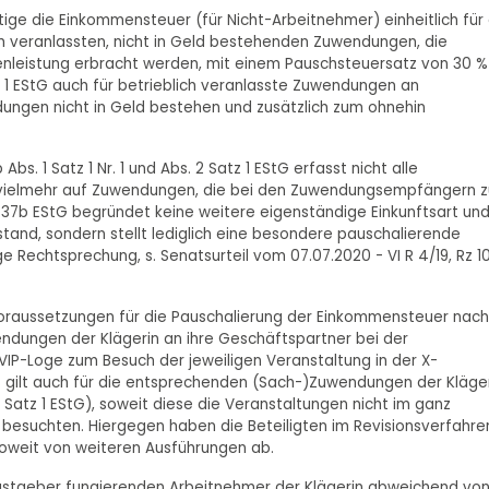
chtige die Einkommensteuer (für Nicht-Arbeitnehmer) einheitlich für 
ch veranlassten, nicht in Geld bestehenden Zuwendungen, die
genleistung erbracht werden, mit einem Pauschsteuersatz von 30 %
z 1 EStG auch für betrieblich veranlasste Zuwendungen an
dungen nicht in Geld bestehen und zusätzlich zum ohnehin
. 1 Satz 1 Nr. 1 und Abs. 2 Satz 1 EStG erfasst nicht alle
h vielmehr auf Zuwendungen, die bei den Zuwendungsempfängern z
 37b EStG begründet keine weitere eigenständige Einkunftsart un
and, sondern stellt lediglich eine besondere pauschalierende
Rechtsprechung, s. Senatsurteil vom 07.07.2020 - VI R 4/19, Rz 10
 Voraussetzungen für die Pauschalierung der Einkommensteuer nach
wendungen der Klägerin an ihre Geschäftspartner bei der
 VIP-Loge zum Besuch der jeweiligen Veranstaltung in der X-
 gilt auch für die entsprechenden (Sach-)Zuwendungen der Kläge
 2 Satz 1 EStG), soweit diese die Veranstaltungen nicht im ganz
 besuchten. Hiergegen haben die Beteiligten im Revisionsverfahre
soweit von weiteren Ausführungen ab.
Gastgeber fungierenden Arbeitnehmer der Klägerin abweichend vo