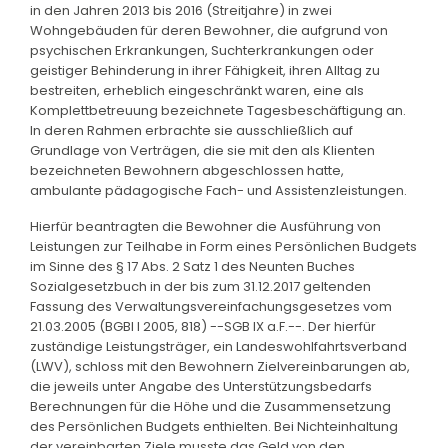
in den Jahren 2013 bis 2016 (Streitjahre) in zwei
Wohngebäuden für deren Bewohner, die aufgrund von
psychischen Erkrankungen, Suchterkrankungen oder
geistiger Behinderung in ihrer Fähigkeit, ihren Alltag zu
bestreiten, erheblich eingeschränkt waren, eine als
Komplettbetreuung bezeichnete Tagesbeschäftigung an.
In deren Rahmen erbrachte sie ausschließlich auf
Grundlage von Verträgen, die sie mit den als Klienten
bezeichneten Bewohnern abgeschlossen hatte,
ambulante pädagogische Fach- und Assistenzleistungen.
Hierfür beantragten die Bewohner die Ausführung von
Leistungen zur Teilhabe in Form eines Persönlichen Budgets
im Sinne des § 17 Abs. 2 Satz 1 des Neunten Buches
Sozialgesetzbuch in der bis zum 31.12.2017 geltenden
Fassung des Verwaltungsvereinfachungsgesetzes vom
21.03.2005 (BGBl I 2005, 818) --SGB IX a.F.--. Der hierfür
zuständige Leistungsträger, ein Landeswohlfahrtsverband
(LWV), schloss mit den Bewohnern Zielvereinbarungen ab,
die jeweils unter Angabe des Unterstützungsbedarfs
Berechnungen für die Höhe und die Zusammensetzung
des Persönlichen Budgets enthielten. Bei Nichteinhaltung
der vereinbarten Ziele musste das Geld von den