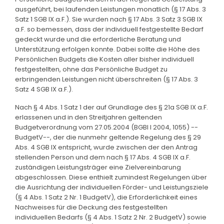
ausgeführt, bei laufenden Leistungen monatlich (§ 17 Abs. 3
Satz 1 SGB IX a.F.). Sie wurden nach § 17 Abs. 3 Satz 3 SGB IX
a.F. so bemessen, dass der individuell festgestellte Bedarf
gedeckt wurde und die erforderliche Beratung und
Unterstützung erfolgen konnte. Dabei sollte die Höhe des
Persönlichen Budgets die Kosten aller bisher individuell
festgestellten, ohne das Persönliche Budget zu
erbringenden Leistungen nicht überschreiten (§ 17 Abs. 3
Satz 4 SGB IX a.F.).
Nach § 4 Abs. 1 Satz 1 der auf Grundlage des § 21a SGB IX a.F.
erlassenen und in den Streitjahren geltenden
Budgetverordnung vom 27.05.2004 (BGBl I 2004, 1055) --
BudgetV--, der die nunmehr geltende Regelung des § 29
Abs. 4 SGB IX entspricht, wurde zwischen der den Antrag
stellenden Person und dem nach § 17 Abs. 4 SGB IX a.F.
zuständigen Leistungsträger eine Zielvereinbarung
abgeschlossen. Diese enthielt zumindest Regelungen über
die Ausrichtung der individuellen Förder- und Leistungsziele
(§ 4 Abs. 1 Satz 2 Nr. 1 BudgetV), die Erforderlichkeit eines
Nachweises für die Deckung des festgestellten
individuellen Bedarfs (§ 4 Abs. 1 Satz 2 Nr. 2 BudgetV) sowie