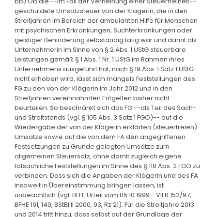
bb) Ob die --im Fall der Verneinung einer Steuerfreiheit--
geschuldete Umsatzsteuer von der Klägerin, die in den
Streitjahren im Bereich der ambulanten Hilfe für Menschen
mit psychischen Erkrankungen, Suchterkrankungen oder
geistiger Behinderung selbständig tätig war und damit als
Unternehmerin im Sinne von § 2 Abs. 1 UStG steuerbare
Leistungen gemäß § 1 Abs. 1 Nr. 1 UStG im Rahmen ihres
Unternehmens ausgeführt hat, nach § 19 Abs. 1 Satz 1 UStG
nicht erhoben wird, lässt sich mangels Feststellungen des
FG zu den von der Klägerin im Jahr 2012 und in den
Streitjahren vereinnahmten Entgelten bisher nicht
beurteilen. So beschränkt sich das FG --als Teil des Sach-
und Streitstands (vgl. § 105 Abs. 3 Satz 1 FGO)-- auf die
Wiedergabe der von der Klägerin erklärten (steuerfreien)
Umsätze sowie auf die von dem FA den angegriffenen
Festsetzungen zu Grunde gelegten Umsätze zum
allgemeinen Steuersatz, ohne damit zugleich eigene
tatsächliche Feststellungen im Sinne des § 118 Abs. 2 FGO zu
verbinden. Dass sich die Angaben der Klägerin und des FA
insoweit in Übereinstimmung bringen lassen, ist
unbeachtlich (vgl. BFH-Urteil vom 05.10.1999 - VII R 152/97,
BFHE 191, 140, BStBl II 2000, 93, Rz 21). Für die Streitjahre 2013
und 2014 tritt hinzu, dass selbst auf der Grundlage der