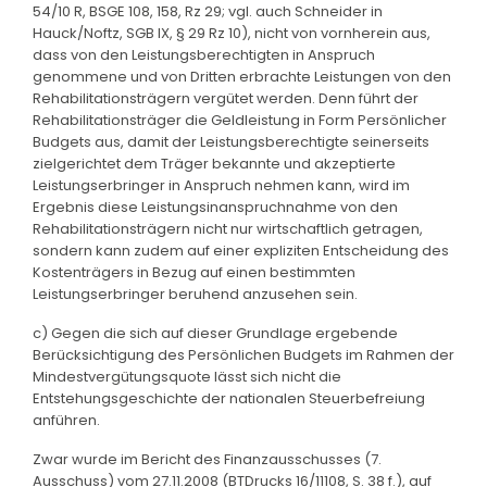
54/10 R, BSGE 108, 158, Rz 29; vgl. auch Schneider in
Hauck/Noftz, SGB IX, § 29 Rz 10), nicht von vornherein aus,
dass von den Leistungsberechtigten in Anspruch
genommene und von Dritten erbrachte Leistungen von den
Rehabilitationsträgern vergütet werden. Denn führt der
Rehabilitationsträger die Geldleistung in Form Persönlicher
Budgets aus, damit der Leistungsberechtigte seinerseits
zielgerichtet dem Träger bekannte und akzeptierte
Leistungserbringer in Anspruch nehmen kann, wird im
Ergebnis diese Leistungsinanspruchnahme von den
Rehabilitationsträgern nicht nur wirtschaftlich getragen,
sondern kann zudem auf einer expliziten Entscheidung des
Kostenträgers in Bezug auf einen bestimmten
Leistungserbringer beruhend anzusehen sein.
c) Gegen die sich auf dieser Grundlage ergebende
Berücksichtigung des Persönlichen Budgets im Rahmen der
Mindestvergütungsquote lässt sich nicht die
Entstehungsgeschichte der nationalen Steuerbefreiung
anführen.
Zwar wurde im Bericht des Finanzausschusses (7.
Ausschuss) vom 27.11.2008 (BTDrucks 16/11108, S. 38 f.), auf