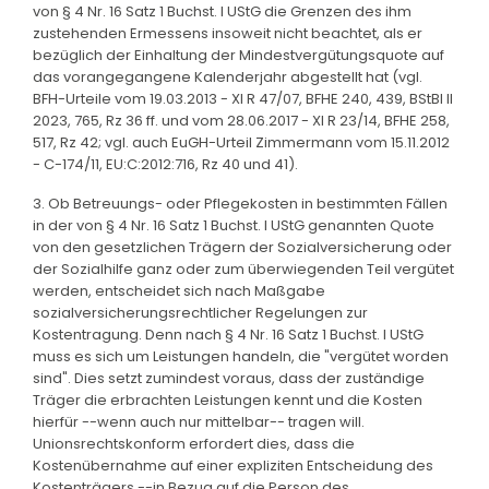
von § 4 Nr. 16 Satz 1 Buchst. l UStG die Grenzen des ihm
zustehenden Ermessens insoweit nicht beachtet, als er
bezüglich der Einhaltung der Mindestvergütungsquote auf
das vorangegangene Kalenderjahr abgestellt hat (vgl.
BFH-Urteile vom 19.03.2013 - XI R 47/07, BFHE 240, 439, BStBl II
2023, 765, Rz 36 ff. und vom 28.06.2017 - XI R 23/14, BFHE 258,
517, Rz 42; vgl. auch EuGH-Urteil Zimmermann vom 15.11.2012
- C-174/11, EU:C:2012:716, Rz 40 und 41).
3. Ob Betreuungs- oder Pflegekosten in bestimmten Fällen
in der von § 4 Nr. 16 Satz 1 Buchst. l UStG genannten Quote
von den gesetzlichen Trägern der Sozialversicherung oder
der Sozialhilfe ganz oder zum überwiegenden Teil vergütet
werden, entscheidet sich nach Maßgabe
sozialversicherungsrechtlicher Regelungen zur
Kostentragung. Denn nach § 4 Nr. 16 Satz 1 Buchst. l UStG
muss es sich um Leistungen handeln, die "vergütet worden
sind". Dies setzt zumindest voraus, dass der zuständige
Träger die erbrachten Leistungen kennt und die Kosten
hierfür --wenn auch nur mittelbar-- tragen will.
Unionsrechtskonform erfordert dies, dass die
Kostenübernahme auf einer expliziten Entscheidung des
Kostenträgers --in Bezug auf die Person des