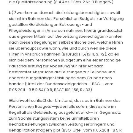
die Qualitätssicherung (§ 4 Abs. 1 Satz 2 Nr. 3 BudgetV).
b) Zwar kamen danach die Leistungsberechtigten, soweit
sie mit im Rahmen des Persönlichen Budgets zur Verfügung
gestellten Geldleistungen Betreuungs- und
Pflegeleistungen in Anspruch nahmen, hierfür grundsätzlich
aus eigenen Mitteln auf. Die Leistungsberechtigten konnten
nach diesen Regelungen selbst entscheiden, welche Hilfen
sie überhaupt sowie wann, wie und durch wen sie diese
Hilfen in Anspruch nahmen (BTDrucks 15/1514, S. 72), da es
sich bei dem Persönlichen Budget um eine eigenständige
Pauschalleistung zur Abgeltung nur ihrer Art nach
bestimmter Ansprüche auf Leistungen zur Teilhabe und
anderer budgetfähiger Leistungen dem Grunde nach
handelt (Urteil des Bundessozialgerichts --BSG-- vom
11.05.2011 - B 5 R 54/10 R, BSGE 108, 158, Rz 33).
Gleichwohl schließt der Umstand, dass es im Rahmen des
Persönlichen Budgets --jedenfalls sofern dieses wie im
Regelfall als Geldleistung ausgeführt wird-- im Gegensatz
zum Sachleistungssystem keine unmittelbaren
Rechtsbeziehungen zwischen Leistungserbringern und
Rehabilitationsträgern gibt (BSG-Urteil vom 11.05.2011 - B 5 R