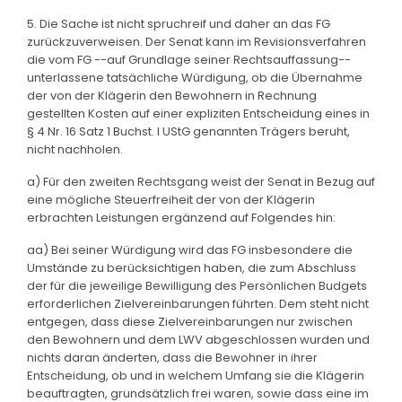
5. Die Sache ist nicht spruchreif und daher an das FG
zurückzuverweisen. Der Senat kann im Revisionsverfahren
die vom FG --auf Grundlage seiner Rechtsauffassung--
unterlassene tatsächliche Würdigung, ob die Übernahme
der von der Klägerin den Bewohnern in Rechnung
gestellten Kosten auf einer expliziten Entscheidung eines in
§ 4 Nr. 16 Satz 1 Buchst. l UStG genannten Trägers beruht,
nicht nachholen.
a) Für den zweiten Rechtsgang weist der Senat in Bezug auf
eine mögliche Steuerfreiheit der von der Klägerin
erbrachten Leistungen ergänzend auf Folgendes hin:
aa) Bei seiner Würdigung wird das FG insbesondere die
Umstände zu berücksichtigen haben, die zum Abschluss
der für die jeweilige Bewilligung des Persönlichen Budgets
erforderlichen Zielvereinbarungen führten. Dem steht nicht
entgegen, dass diese Zielvereinbarungen nur zwischen
den Bewohnern und dem LWV abgeschlossen wurden und
nichts daran änderten, dass die Bewohner in ihrer
Entscheidung, ob und in welchem Umfang sie die Klägerin
beauftragten, grundsätzlich frei waren, sowie dass eine im