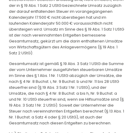
der in § 19 Abs. 1 Satz 2 UStG bezeichnete Umsatz zuzüglich
der darauf entfallenden Steuer im vorangegangenen
Kalenderjahr 17.500 € nicht überstiegen hat und im
laufenden Kalenderjahr 50.000 € voraussichtlich nicht
übersteigen wird. Umsatz im Sinne des § 19 Abs. 1 Satz 1 UStG
ist der nach vereinnahmten Entgelten bemessene
Gesamtumsatz, gekürzt um die darin enthaltenen Umsätze
von Wirtschaftsgütern des Anlagevermögens (§ 19 Abs. 1
Satz 2 UStG).
Gesamtumsatz ist gemäß § 19 Abs. 3 Satz 1 UStG die Summe
der vom Unternehmer ausgeführten steuerbaren Umsätze
im Sinne des § 1 Abs. 1 Nr. 1 UStG abzüglich der Umsätze, die
nach § 4 Nr. 8 Buchst. i, Nr. 9 Buchst. b und Nr. 11 bis 28 UStG
steuerfrei sind (§ 19 Abs. 3 Satz 1 Nr. 1 UStG), und der
Umsätze, die nach § 4 Nr. 8 Buchst. a bis h, Nr. 9 Buchst. a
und Nr. 10 UStG steuerfrei sind, wenn sie Hilfsumsätze sind (§
19 Abs. 3 Satz 1 Nr. 2 UStG). Soweit der Unternehmer die
Steuer nach vereinnahmten Entgelten berechnet (§ 13 Abs. 1
Nr. 1 Buchst. a Satz 4 oder § 20 UStG), ist auch der
Gesamtumsatz nach diesen Entgelten zu berechnen.