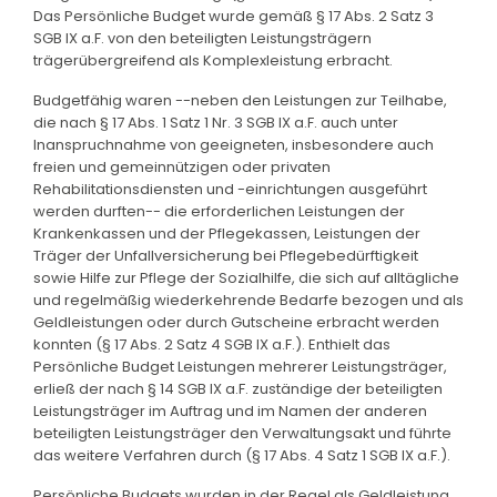
Das Persönliche Budget wurde gemäß § 17 Abs. 2 Satz 3
SGB IX a.F. von den beteiligten Leistungsträgern
trägerübergreifend als Komplexleistung erbracht.
Budgetfähig waren --neben den Leistungen zur Teilhabe,
die nach § 17 Abs. 1 Satz 1 Nr. 3 SGB IX a.F. auch unter
Inanspruchnahme von geeigneten, insbesondere auch
freien und gemeinnützigen oder privaten
Rehabilitationsdiensten und -einrichtungen ausgeführt
werden durften-- die erforderlichen Leistungen der
Krankenkassen und der Pflegekassen, Leistungen der
Träger der Unfallversicherung bei Pflegebedürftigkeit
sowie Hilfe zur Pflege der Sozialhilfe, die sich auf alltägliche
und regelmäßig wiederkehrende Bedarfe bezogen und als
Geldleistungen oder durch Gutscheine erbracht werden
konnten (§ 17 Abs. 2 Satz 4 SGB IX a.F.). Enthielt das
Persönliche Budget Leistungen mehrerer Leistungsträger,
erließ der nach § 14 SGB IX a.F. zuständige der beteiligten
Leistungsträger im Auftrag und im Namen der anderen
beteiligten Leistungsträger den Verwaltungsakt und führte
das weitere Verfahren durch (§ 17 Abs. 4 Satz 1 SGB IX a.F.).
Persönliche Budgets wurden in der Regel als Geldleistung