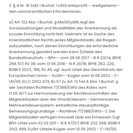
2. § 4 Nr. 16 Satz 1 Buchst. l UStG entspricht --weitgehend--
den unionsrechtlichen Erfordernissen.
a) Art. 132 Abs. 1 Buchst. g MwStSystRL legt die
Voraussetzungen und Modalitäten der Anerkennung als
soziale Einrichtung nicht fest. Vielmehr ist es Sache des
innerstaatlichen Rechts jedes Mitgliedstaats, die Regeln
aufzustellen, nach denen Einrichtungen die erforderliche
Anerkennung gewährt werden kann (Urteile des
Bundesfinanzhofs --BFH-- vom 28.06.2017 - XI R 23/14, BFHE
258, 517, Rz 39; vom 13.06.2018 - XI R 20/16, BFHE 262, 220,
BStBl II 2023, 786, Rz 49; vgl. auch Urteil des Gerichtshofs der
Europäischen Union --EuGH-- Kügler vom 10.09.2002 - C-
141/00, EU:C:2002:473, Rz 57 zu Art. 13 Teil A Abs. 1 Buchst. g
der Sechsten Richtlinie 77/388/EWG des Rates vom
17.05.1977 zur Harmonisierung der Rechtsvorschriften der
Mitgliedstaaten über die Umsatzsteuern - Gemeinsames
Mehrwertsteuersystem: einheitliche steuerpflichtige
Bemessungsgrundlage --Richtlinie 77/388/EWG--). Die
Mitgliedstaaten verfügen insoweit über ein Ermessen (vgl.
BFH-Urteil vom 02.03.2011 - XI R 47/07, BFHE 232, 568, BStBl II
2012, 699; EuGH-Urteile Kügler vom 10.09.2002 - C-141/00,