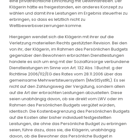
eine privatrechtliche Einrichtung mit Gewinnstreben. Der
Klägerin hätte es freigestanden, ein anderes Konzept zu
wählen und damit ihre Leistungen im Ergebnis steuerfrei zu
erbringen, so dass es letztlich nicht zu
Wettbewerbsverzerrungen komme.
Hiergegen wendet sich die Klägerin mit ihrer auf die
Verletzung materiellen Rechts gestützten Revision. Bei den
von ihr, der Klägerin, im Rahmen des Persönlichen Budgets
gegenüber den Bewohnern erbrachten Dienstleistungen
handele es sich um eng mit der Sozialfürsorge verbundene
Dienstleistungen im Sinne von Art. 132 Abs. 1 Buchst. g der
Richtlinie 2006/112/EG des Rates vom 28.11.2006 über das
gemeinsame Mehrwertsteuersystem (MwStSystRL). Es sei
nicht auf den Zahlungsweg der Vergütung, sondern allein
auf die Art der erbrachten Leistungen abzustellen. Diese
seien unabhängig davon, ob sie direkt vom LWV oder im
Rahmen des Persönlichen Budgets vergütet würden,
identisch. Die Kostenbegrenzung des Persönlichen Budgets
auf die Kosten aller bisher individuell festgestellten
Leistungen, die ohne das Persönliche Budget zu erbringen
seien, führe dazu, dass sie, die Klägerin, unabhängig
davon, ob die Bewohner das Persönliche Budget in