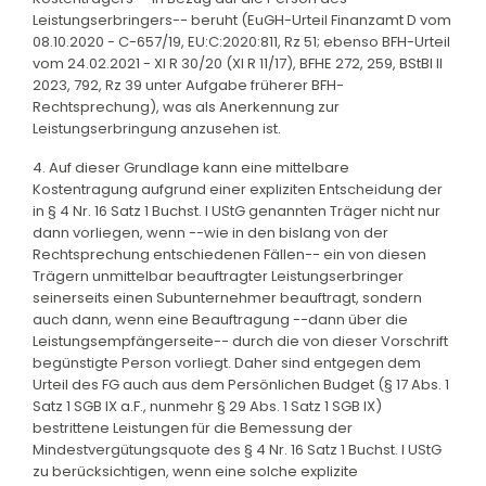
Leistungserbringers-- beruht (EuGH-Urteil Finanzamt D vom
08.10.2020 - C-657/19, EU:C:2020:811, Rz 51; ebenso BFH-Urteil
vom 24.02.2021 - XI R 30/20 (XI R 11/17), BFHE 272, 259, BStBl II
2023, 792, Rz 39 unter Aufgabe früherer BFH-
Rechtsprechung), was als Anerkennung zur
Leistungserbringung anzusehen ist.
4. Auf dieser Grundlage kann eine mittelbare
Kostentragung aufgrund einer expliziten Entscheidung der
in § 4 Nr. 16 Satz 1 Buchst. l UStG genannten Träger nicht nur
dann vorliegen, wenn --wie in den bislang von der
Rechtsprechung entschiedenen Fällen-- ein von diesen
Trägern unmittelbar beauftragter Leistungserbringer
seinerseits einen Subunternehmer beauftragt, sondern
auch dann, wenn eine Beauftragung --dann über die
Leistungsempfängerseite-- durch die von dieser Vorschrift
begünstigte Person vorliegt. Daher sind entgegen dem
Urteil des FG auch aus dem Persönlichen Budget (§ 17 Abs. 1
Satz 1 SGB IX a.F., nunmehr § 29 Abs. 1 Satz 1 SGB IX)
bestrittene Leistungen für die Bemessung der
Mindestvergütungsquote des § 4 Nr. 16 Satz 1 Buchst. l UStG
zu berücksichtigen, wenn eine solche explizite