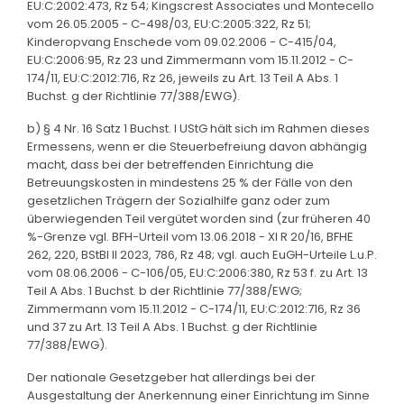
EU:C:2002:473, Rz 54; Kingscrest Associates und Montecello
vom 26.05.2005 - C-498/03, EU:C:2005:322, Rz 51;
Kinderopvang Enschede vom 09.02.2006 - C-415/04,
EU:C:2006:95, Rz 23 und Zimmermann vom 15.11.2012 - C-
174/11, EU:C:2012:716, Rz 26, jeweils zu Art. 13 Teil A Abs. 1
Buchst. g der Richtlinie 77/388/EWG).
b) § 4 Nr. 16 Satz 1 Buchst. l UStG hält sich im Rahmen dieses
Ermessens, wenn er die Steuerbefreiung davon abhängig
macht, dass bei der betreffenden Einrichtung die
Betreuungskosten in mindestens 25 % der Fälle von den
gesetzlichen Trägern der Sozialhilfe ganz oder zum
überwiegenden Teil vergütet worden sind (zur früheren 40
%-Grenze vgl. BFH-Urteil vom 13.06.2018 - XI R 20/16, BFHE
262, 220, BStBl II 2023, 786, Rz 48; vgl. auch EuGH-Urteile L.u.P.
vom 08.06.2006 - C-106/05, EU:C:2006:380, Rz 53 f. zu Art. 13
Teil A Abs. 1 Buchst. b der Richtlinie 77/388/EWG;
Zimmermann vom 15.11.2012 - C-174/11, EU:C:2012:716, Rz 36
und 37 zu Art. 13 Teil A Abs. 1 Buchst. g der Richtlinie
77/388/EWG).
Der nationale Gesetzgeber hat allerdings bei der
Ausgestaltung der Anerkennung einer Einrichtung im Sinne