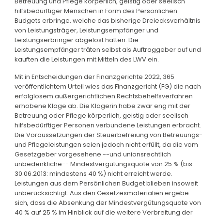
Betreuung und Pflege körperlich, geistig oder seelisch
hilfsbedürftiger Menschen in Form des Persönlichen
Budgets erbringe, welche das bisherige Dreiecksverhältnis
von Leistungsträger, Leistungsempfänger und
Leistungserbringer abgelöst hätten. Die
Leistungsempfänger träten selbst als Auftraggeber auf und
kauften die Leistungen mit Mitteln des LWV ein.
Mit in Entscheidungen der Finanzgerichte 2022, 365
veröffentlichtem Urteil wies das Finanzgericht (FG) die nach
erfolglosem außergerichtlichen Rechtsbehelfsverfahren
erhobene Klage ab. Die Klägerin habe zwar eng mit der
Betreuung oder Pflege körperlich, geistig oder seelisch
hilfsbedürftiger Personen verbundene Leistungen erbracht.
Die Voraussetzungen der Steuerbefreiung von Betreuungs-
und Pflegeleistungen seien jedoch nicht erfüllt, da die vom
Gesetzgeber vorgesehene --und unionsrechtlich
unbedenkliche-- Mindestvergütungsquote von 25 % (bis
30.06.2013: mindestens 40 %) nicht erreicht werde.
Leistungen aus dem Persönlichen Budget blieben insoweit
unberücksichtigt. Aus den Gesetzesmaterialien ergebe
sich, dass die Absenkung der Mindestvergütungsquote von
40 % auf 25 % im Hinblick auf die weitere Verbreitung der