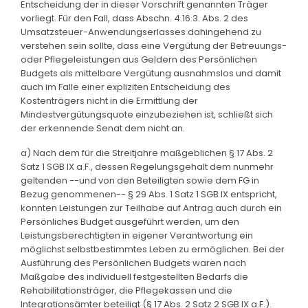
Entscheidung der in dieser Vorschrift genannten Träger
vorliegt. Für den Fall, dass Abschn. 4.16.3. Abs. 2 des
Umsatzsteuer-Anwendungserlasses dahingehend zu
verstehen sein sollte, dass eine Vergütung der Betreuungs-
oder Pflegeleistungen aus Geldern des Persönlichen
Budgets als mittelbare Vergütung ausnahmslos und damit
auch im Falle einer expliziten Entscheidung des
Kostenträgers nicht in die Ermittlung der
Mindestvergütungsquote einzubeziehen ist, schließt sich
der erkennende Senat dem nicht an.
a) Nach dem für die Streitjahre maßgeblichen § 17 Abs. 2
Satz 1 SGB IX a.F., dessen Regelungsgehalt dem nunmehr
geltenden --und von den Beteiligten sowie dem FG in
Bezug genommenen-- § 29 Abs. 1 Satz 1 SGB IX entspricht,
konnten Leistungen zur Teilhabe auf Antrag auch durch ein
Persönliches Budget ausgeführt werden, um den
Leistungsberechtigten in eigener Verantwortung ein
möglichst selbstbestimmtes Leben zu ermöglichen. Bei der
Ausführung des Persönlichen Budgets waren nach
Maßgabe des individuell festgestellten Bedarfs die
Rehabilitationsträger, die Pflegekassen und die
Integrationsämter beteiligt (§ 17 Abs. 2 Satz 2 SGB IX a.F.).