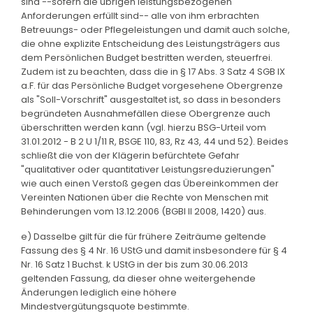
sind --sofern die übrigen leistungsbezogenen
Anforderungen erfüllt sind-- alle von ihm erbrachten
Betreuungs- oder Pflegeleistungen und damit auch solche,
die ohne explizite Entscheidung des Leistungsträgers aus
dem Persönlichen Budget bestritten werden, steuerfrei.
Zudem ist zu beachten, dass die in § 17 Abs. 3 Satz 4 SGB IX
a.F. für das Persönliche Budget vorgesehene Obergrenze
als "Soll-Vorschrift" ausgestaltet ist, so dass in besonders
begründeten Ausnahmefällen diese Obergrenze auch
überschritten werden kann (vgl. hierzu BSG-Urteil vom
31.01.2012 - B 2 U 1/11 R, BSGE 110, 83, Rz 43, 44 und 52). Beides
schließt die von der Klägerin befürchtete Gefahr
"qualitativer oder quantitativer Leistungsreduzierungen"
wie auch einen Verstoß gegen das Übereinkommen der
Vereinten Nationen über die Rechte von Menschen mit
Behinderungen vom 13.12.2006 (BGBl II 2008, 1420) aus.
e) Dasselbe gilt für die für frühere Zeiträume geltende
Fassung des § 4 Nr. 16 UStG und damit insbesondere für § 4
Nr. 16 Satz 1 Buchst. k UStG in der bis zum 30.06.2013
geltenden Fassung, da dieser ohne weitergehende
Änderungen lediglich eine höhere
Mindestvergütungsquote bestimmte.