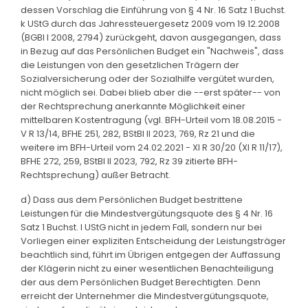
dessen Vorschlag die Einführung von § 4 Nr. 16 Satz 1 Buchst.
k UStG durch das Jahressteuergesetz 2009 vom 19.12.2008
(BGBl I 2008, 2794) zurückgeht, davon ausgegangen, dass
in Bezug auf das Persönlichen Budget ein "Nachweis", dass
die Leistungen von den gesetzlichen Trägern der
Sozialversicherung oder der Sozialhilfe vergütet wurden,
nicht möglich sei. Dabei blieb aber die --erst später-- von
der Rechtsprechung anerkannte Möglichkeit einer
mittelbaren Kostentragung (vgl. BFH-Urteil vom 18.08.2015 -
V R 13/14, BFHE 251, 282, BStBl II 2023, 769, Rz 21 und die
weitere im BFH-Urteil vom 24.02.2021 - XI R 30/20 (XI R 11/17),
BFHE 272, 259, BStBl II 2023, 792, Rz 39 zitierte BFH-
Rechtsprechung) außer Betracht.
d) Dass aus dem Persönlichen Budget bestrittene
Leistungen für die Mindestvergütungsquote des § 4 Nr. 16
Satz 1 Buchst. l UStG nicht in jedem Fall, sondern nur bei
Vorliegen einer expliziten Entscheidung der Leistungsträger
beachtlich sind, führt im Übrigen entgegen der Auffassung
der Klägerin nicht zu einer wesentlichen Benachteiligung
der aus dem Persönlichen Budget Berechtigten. Denn
erreicht der Unternehmer die Mindestvergütungsquote,