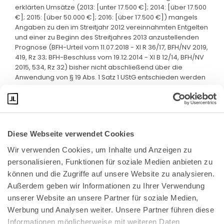
erklärten Umsätze (2013: [unter 17.500 €]; 2014: [über 17.500
€]; 2015: [über 50.000 €]; 2016: [über 17.500 €]) mangels
Angaben zu den im Streitjahr 2012 vereinnahmten Entgelten
und einer zu Beginn des Streitjahres 2013 anzustellenden
Prognose (BFH-Urteil vom 11.07.2018 - XI R 36/17, BFH/NV 2019,
419, Rz 33; BFH-Beschluss vom 19.12.2014 - XI B 12/14, BFH/NV
2015, 534, Rz 32) bisher nicht abschließend über die
Anwendung von § 19 Abs. 1 Satz 1 UStG entschieden werden
kann.
Diese Webseite verwendet Cookies
Wir verwenden Cookies, um Inhalte und Anzeigen zu 
personalisieren, Funktionen für soziale Medien anbieten zu 
können und die Zugriffe auf unsere Website zu analysieren. 
Außerdem geben wir Informationen zu Ihrer Verwendung 
unserer Website an unsere Partner für soziale Medien, 
Bundeskanzlerplatz 2
Werbung und Analysen weiter. Unsere Partner führen diese 
53113 Bonn
Informationen möglicherweise mit weiteren Daten 