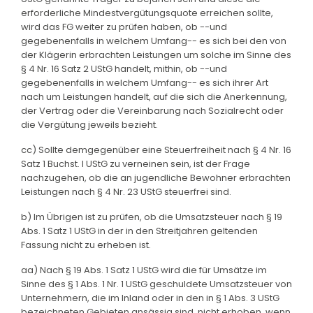
erforderliche Mindestvergütungsquote erreichen sollte,
wird das FG weiter zu prüfen haben, ob --und
gegebenenfalls in welchem Umfang-- es sich bei den von
der Klägerin erbrachten Leistungen um solche im Sinne des
§ 4 Nr. 16 Satz 2 UStG handelt, mithin, ob --und
gegebenenfalls in welchem Umfang-- es sich ihrer Art
nach um Leistungen handelt, auf die sich die Anerkennung,
der Vertrag oder die Vereinbarung nach Sozialrecht oder
die Vergütung jeweils bezieht.
cc) Sollte demgegenüber eine Steuerfreiheit nach § 4 Nr. 16
Satz 1 Buchst. l UStG zu verneinen sein, ist der Frage
nachzugehen, ob die an jugendliche Bewohner erbrachten
Leistungen nach § 4 Nr. 23 UStG steuerfrei sind.
b) Im Übrigen ist zu prüfen, ob die Umsatzsteuer nach § 19
Abs. 1 Satz 1 UStG in der in den Streitjahren geltenden
Fassung nicht zu erheben ist.
aa) Nach § 19 Abs. 1 Satz 1 UStG wird die für Umsätze im
Sinne des § 1 Abs. 1 Nr. 1 UStG geschuldete Umsatzsteuer von
Unternehmern, die im Inland oder in den in § 1 Abs. 3 UStG
bezeichneten Gebieten ansässig sind, nicht erhoben, wenn