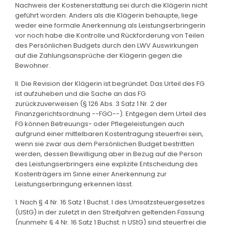
Nachweis der Kostenerstattung sei durch die Klägerin nicht
geführt worden. Anders als die Klägerin behaupte, liege
weder eine formale Anerkennung als Leistungserbringerin
vor noch habe die Kontrolle und Rückforderung von Teilen
des Persönlichen Budgets durch den LWV Auswirkungen
auf die Zahlungsansprüche der Klägerin gegen die
Bewohner.
II. Die Revision der Klägerin ist begründet. Das Urteil des FG
ist aufzuheben und die Sache an das FG
zurückzuverweisen (§ 126 Abs. 3 Satz 1 Nr. 2 der
Finanzgerichtsordnung --FGO--). Entgegen dem Urteil des
FG können Betreuungs- oder Pflegeleistungen auch
aufgrund einer mittelbaren Kostentragung steuerfrei sein,
wenn sie zwar aus dem Persönlichen Budget bestritten
werden, dessen Bewilligung aber in Bezug auf die Person
des Leistungserbringers eine explizite Entscheidung des
Kostenträgers im Sinne einer Anerkennung zur
Leistungserbringung erkennen lässt.
1. Nach § 4 Nr. 16 Satz 1 Buchst. l des Umsatzsteuergesetzes
(UStG) in der zuletzt in den Streitjahren geltenden Fassung
(nunmehr § 4 Nr. 16 Satz 1 Buchst. n UStG) sind steuerfrei die