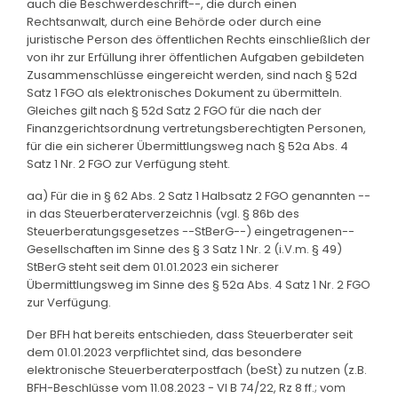
auch die Beschwerdeschrift--, die durch einen
Rechtsanwalt, durch eine Behörde oder durch eine
juristische Person des öffentlichen Rechts einschließlich der
von ihr zur Erfüllung ihrer öffentlichen Aufgaben gebildeten
Zusammenschlüsse eingereicht werden, sind nach § 52d
Satz 1 FGO als elektronisches Dokument zu übermitteln.
Gleiches gilt nach § 52d Satz 2 FGO für die nach der
Finanzgerichtsordnung vertretungsberechtigten Personen,
für die ein sicherer Übermittlungsweg nach § 52a Abs. 4
Satz 1 Nr. 2 FGO zur Verfügung steht.
aa) Für die in § 62 Abs. 2 Satz 1 Halbsatz 2 FGO genannten --
in das Steuerberaterverzeichnis (vgl. § 86b des
Steuerberatungsgesetzes --StBerG--) eingetragenen--
Gesellschaften im Sinne des § 3 Satz 1 Nr. 2 (i.V.m. § 49)
StBerG steht seit dem 01.01.2023 ein sicherer
Übermittlungsweg im Sinne des § 52a Abs. 4 Satz 1 Nr. 2 FGO
zur Verfügung.
Der BFH hat bereits entschieden, dass Steuerberater seit
dem 01.01.2023 verpflichtet sind, das besondere
elektronische Steuerberaterpostfach (beSt) zu nutzen (z.B.
BFH-Beschlüsse vom 11.08.2023 - VI B 74/22, Rz 8 ff.; vom