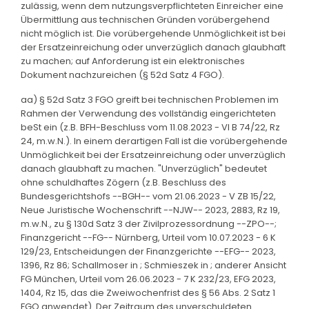
zulässig, wenn dem nutzungsverpflichteten Einreicher eine
Übermittlung aus technischen Gründen vorübergehend
nicht möglich ist. Die vorübergehende Unmöglichkeit ist bei
der Ersatzeinreichung oder unverzüglich danach glaubhaft
zu machen; auf Anforderung ist ein elektronisches
Dokument nachzureichen (§ 52d Satz 4 FGO).
aa) § 52d Satz 3 FGO greift bei technischen Problemen im
Rahmen der Verwendung des vollständig eingerichteten
beSt ein (z.B. BFH-Beschluss vom 11.08.2023 - VI B 74/22, Rz
24, m.w.N.). In einem derartigen Fall ist die vorübergehende
Unmöglichkeit bei der Ersatzeinreichung oder unverzüglich
danach glaubhaft zu machen. "Unverzüglich" bedeutet
ohne schuldhaftes Zögern (z.B. Beschluss des
Bundesgerichtshofs --BGH-- vom 21.06.2023 - V ZB 15/22,
Neue Juristische Wochenschrift --NJW-- 2023, 2883, Rz 19,
m.w.N., zu § 130d Satz 3 der Zivilprozessordnung --ZPO--;
Finanzgericht --FG-- Nürnberg, Urteil vom 10.07.2023 - 6 K
129/23, Entscheidungen der Finanzgerichte --EFG-- 2023,
1396, Rz 86; Schallmoser in ; Schmieszek in ; anderer Ansicht
FG München, Urteil vom 26.06.2023 - 7 K 232/23, EFG 2023,
1404, Rz 15, das die Zweiwochenfrist des § 56 Abs. 2 Satz 1
FGO anwendet). Der Zeitraum des unverschuldeten