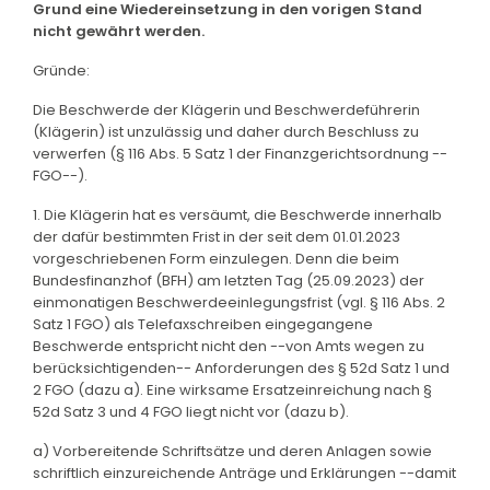
Grund eine Wiedereinsetzung in den vorigen Stand
nicht gewährt werden.
Gründe:
Die Beschwerde der Klägerin und Beschwerdeführerin
(Klägerin) ist unzulässig und daher durch Beschluss zu
verwerfen (§ 116 Abs. 5 Satz 1 der Finanzgerichtsordnung --
FGO--).
1. Die Klägerin hat es versäumt, die Beschwerde innerhalb
der dafür bestimmten Frist in der seit dem 01.01.2023
vorgeschriebenen Form einzulegen. Denn die beim
Bundesfinanzhof (BFH) am letzten Tag (25.09.2023) der
einmonatigen Beschwerdeeinlegungsfrist (vgl. § 116 Abs. 2
Satz 1 FGO) als Telefaxschreiben eingegangene
Beschwerde entspricht nicht den --von Amts wegen zu
berücksichtigenden-- Anforderungen des § 52d Satz 1 und
2 FGO (dazu a). Eine wirksame Ersatzeinreichung nach §
52d Satz 3 und 4 FGO liegt nicht vor (dazu b).
a) Vorbereitende Schriftsätze und deren Anlagen sowie
schriftlich einzureichende Anträge und Erklärungen --damit