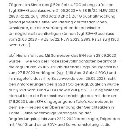
Zögerns im Sinne des § 52d Satz 4 FGO ist eng zu fassen
(vgl. BGH-Beschluss vom 21.06.2023 - V ZB 15/22, NJW 2023,
2883, Rz 22, zu § 130d Satz 3 ZPO). Zur Glaubhaftmachung
gehört jedenfalls eine Schilderung der tatsächlichen
Umstände, die eine vorübergehende technische
Unmöglichkeit rechtfertigen können (vgl. BGH-Beschluss
vom 21.06.2023 - V ZB 15/22, NJW 2023, 2883, Rz 21, zu § 130d
Satz 3 ZPO).
bb) Hieran fehlt es. Mit Schreiben des BFH vom 28.09.2023
wurde --wie von der Prozessbevollmächtigten beantragt--
die regulär am 25.10.2023 ablaufende Begründungsfrist bis
zum 27.11.2023 verlängert (vgl. § 116 Abs. 3 Satz 4 FGO) und
ihr mitgeteilt, dass ihre Beschwerde vom 25.09.2023 nicht
den Anforderungen des § 52d FGO genügt. Zugleich wurde
auf § 52d Satz 3 und 4 FGO sowie auf § 56 FGO hingewiesen.
Hierauf teilte die Prozessbevollmächtigte erst mit dem am
17.11.2023 beim BFH eingegangenen Telefaxschreiben, in
dem sie --neben der Übersendung der Gerichtsakten in
Kopie-- eine nochmalige Verlängerung der
Begründungsfrist bis zum 22.12.2023 beantragte, Folgendes
mit: "Auf Grund einer EDV- und Serverumstellung ist die