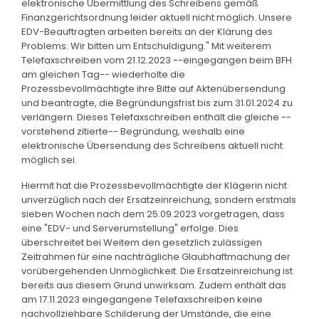
elektronische Übermittlung des Schreibens gemäß
Finanzgerichtsordnung leider aktuell nicht möglich. Unsere
EDV-Beauftragten arbeiten bereits an der Klärung des
Problems. Wir bitten um Entschuldigung." Mit weiterem
Telefaxschreiben vom 21.12.2023 --eingegangen beim BFH
am gleichen Tag-- wiederholte die
Prozessbevollmächtigte ihre Bitte auf Aktenübersendung
und beantragte, die Begründungsfrist bis zum 31.01.2024 zu
verlängern. Dieses Telefaxschreiben enthält die gleiche --
vorstehend zitierte-- Begründung, weshalb eine
elektronische Übersendung des Schreibens aktuell nicht
möglich sei.
Hiermit hat die Prozessbevollmächtigte der Klägerin nicht
unverzüglich nach der Ersatzeinreichung, sondern erstmals
sieben Wochen nach dem 25.09.2023 vorgetragen, dass
eine "EDV- und Serverumstellung" erfolge. Dies
überschreitet bei Weitem den gesetzlich zulässigen
Zeitrahmen für eine nachträgliche Glaubhaftmachung der
vorübergehenden Unmöglichkeit. Die Ersatzeinreichung ist
bereits aus diesem Grund unwirksam. Zudem enthält das
am 17.11.2023 eingegangene Telefaxschreiben keine
nachvollziehbare Schilderung der Umstände, die eine