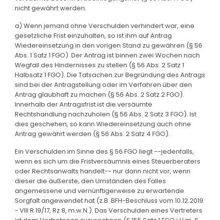
nicht gewährt werden.
a) Wenn jemand ohne Verschulden verhindert war, eine
gesetzliche Frist einzuhalten, so ist ihm auf Antrag
Wiedereinsetzung in den vorigen Stand zu gewähren (§ 56
Abs. 1 Satz 1 FGO). Der Antrag ist binnen zwei Wochen nach
Wegfall des Hindernisses zu stellen (§ 56 Abs. 2 Satz 1
Halbsatz 1 FGO). Die Tatsachen zur Begründung des Antrags
sind bei der Antragstellung oder im Verfahren über den
Antrag glaubhaft zu machen (§ 56 Abs. 2 Satz 2 FGO).
Innerhalb der Antragsfrist ist die versäumte
Rechtshandlung nachzuholen (§ 56 Abs. 2 Satz 3 FGO). Ist
dies geschehen, so kann Wiedereinsetzung auch ohne
Antrag gewährt werden (§ 56 Abs. 2 Satz 4 FGO).
Ein Verschulden im Sinne des § 56 FGO liegt --jedenfalls,
wenn es sich um die Fristversäumnis eines Steuerberaters
oder Rechtsanwalts handelt-- nur dann nicht vor, wenn
dieser die äußerste, den Umständen des Falles
angemessene und vernünftigerweise zu erwartende
Sorgfalt angewendet hat (z.B. BFH-Beschluss vom 10.12.2019
- VIII R 19/17, Rz 8, m.w.N.). Das Verschulden eines Vertreters