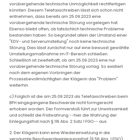
vorübergehende technische Unmöglichkeit rechtfertigen
könnten. Diesem Telefaxschreiben lässt sich schon nicht
entnehmen, dass bereits am 25.09.2023 eine
vorübergehende technische Störung vorgelegen hat.
Ebenso bleibt offen, ob tatsächlich technische Probleme
bestanden haben. So begründet allein der Umstand einer
"EDV- und Serverumstellung" noch keine technische
Störung. Dies lässt zunächst nur auf eine bewusst gewählte
Umstellungsmaßnahme im IT-Bereich schließen.
Schließlich ist zweifelhaft, ob am 25.09.2023 eine nur
vorübergehende technische Störung vorlag. So existiert
nach dem eigenen Vorbringen der
Prozessbevollmächtigten der Klägerin das "Problem"
weiterhin.
c) Folglich ist die am 25.09.2023 als Telefaxschreiben beim
BFH eingegangene Beschwerde nicht formgerecht
erhoben worden. Der Formverstoß führt zur Unwirksamkeit
und schließt die Fristwahrung --hier die Wahrung der
Einlegungsfrist nach § 116 Abs. 2 Satz 1 FGO-- aus.
2. Der Klägerin kann eine Wiedereinsetzung in die
versäumte Beschwerdeeinlegungsfrist (§ 56 Abs. 1 FGO)