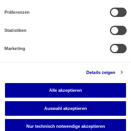
Präferenzen
Zahlung & Versand
Rücksendungen/Widerrufsbelehrung
Muster Widerrufsformular (PDF)
Statistiken
Remissionsbedingungen für den Handel
Kündigungsformular
Marketing
Barrierefreiheit
Details zeigen
Newsletter
Mediadaten
Alle akzeptieren
Media-Center
Auswahl akzeptieren
Nur technisch notwendige akzeptieren