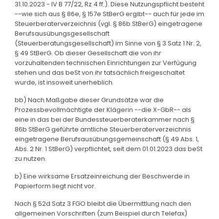
31.10.2023 - IV B 77/22, Rz 4 ff.). Diese Nutzungspflicht besteht
--wie sich aus § 86e, § 157e StBerG ergibt-- auch für jede im
Steuerberaterverzeichnis (vgl. § 86b StBerG) eingetragene
Berufsausübungsgesellschaft
(Steuerberatungsgesellschaft) im Sinne von § 3 Satz 1 Nr. 2,
§ 49 StBerG. Ob dieser Gesellschaft die von ihr
vorzuhaltenden technischen Einrichtungen zur Verfügung
stehen und das beSt von ihr tatsächlich freigeschaltet
wurde, ist insoweit unerheblich.
bb) Nach Maßgabe dieser Grundsätze war die
Prozessbevollmächtigte der Klägerin --die X-GbR-- als
eine in das bei der Bundessteuerberaterkammer nach §
86b StBerG geführte amtliche Steuerberaterverzeichnis
eingetragene Berufsausübungsgemeinschaft (§ 49 Abs. 1,
Abs. 2 Nr. 1 StBerG) verpflichtet, seit dem 01.01.2023 das beSt
zu nutzen.
b) Eine wirksame Ersatzeinreichung der Beschwerde in
Papierform liegt nicht vor.
Nach § 52d Satz 3 FGO bleibt die Übermittlung nach den
allgemeinen Vorschriften (zum Beispiel durch Telefax)