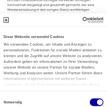
bb) Die Prozessbevollmächtigte hat keinen sonstigen
Sachverhalt dargelegt und glaubhaft gemacht, der eine
Wiedereinsetzung in den vorigen Stand rechtfertigen
könnte.
Diese Webseite verwendet Cookies
Wir verwenden Cookies, um Inhalte und Anzeigen zu 
personalisieren, Funktionen für soziale Medien anbieten zu 
können und die Zugriffe auf unsere Website zu analysieren. 
Außerdem geben wir Informationen zu Ihrer Verwendung 
unserer Website an unsere Partner für soziale Medien, 
Bundeskanzlerplatz 2
Werbung und Analysen weiter. Unsere Partner führen diese 
53113 Bonn
Informationen möglicherweise mit weiteren Daten 
zusammen, die Sie ihnen bereitgestellt haben oder die sie 
Pressemitteilungen
AGB
|
im Rahmen Ihrer Nutzung der Dienste gesammelt haben.
Impressum
Datenschutz
|
Einwilligungsauswahl
Impressum
 | 
Datenschutz
Notwendig