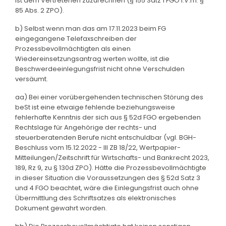
ist dem Vertretenen zuzurechnen (§ 155 Satz 1 FGO i.V.m. §
85 Abs. 2 ZPO).
b) Selbst wenn man das am 17.11.2023 beim FG
eingegangene Telefaxschreiben der
Prozessbevollmächtigten als einen
Wiedereinsetzungsantrag werten wollte, ist die
Beschwerdeeinlegungsfrist nicht ohne Verschulden
versäumt.
aa) Bei einer vorübergehenden technischen Störung des
beSt ist eine etwaige fehlende beziehungsweise
fehlerhafte Kenntnis der sich aus § 52d FGO ergebenden
Rechtslage für Angehörige der rechts- und
steuerberatenden Berufe nicht entschuldbar (vgl. BGH-
Beschluss vom 15.12.2022 - III ZB 18/22, Wertpapier-
Mitteilungen/Zeitschrift für Wirtschafts- und Bankrecht 2023,
189, Rz 9, zu § 130d ZPO). Hätte die Prozessbevollmächtigte
in dieser Situation die Voraussetzungen des § 52d Satz 3
und 4 FGO beachtet, wäre die Einlegungsfrist auch ohne
Übermittlung des Schriftsatzes als elektronisches
Dokument gewahrt worden.