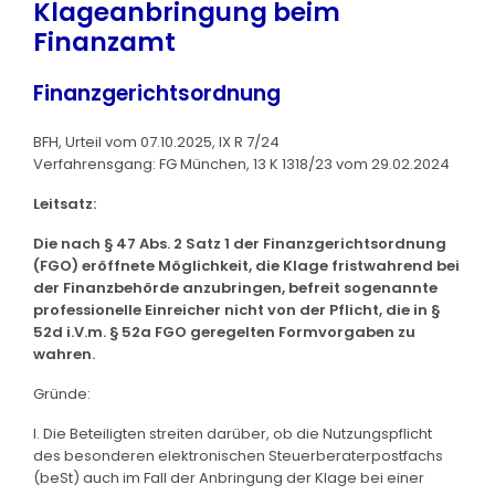
Klageanbringung beim
Finanzamt
Finanzgerichtsordnung
BFH, Urteil vom 07.10.2025, IX R 7/24
Verfahrensgang: FG München, 13 K 1318/23 vom 29.02.2024
Leitsatz:
Die nach § 47 Abs. 2 Satz 1 der Finanzgerichtsordnung
(FGO) eröffnete Möglichkeit, die Klage fristwahrend bei
der Finanzbehörde anzubringen, befreit sogenannte
professionelle Einreicher nicht von der Pflicht, die in §
52d i.V.m. § 52a FGO geregelten Formvorgaben zu
wahren.
Gründe:
I. Die Beteiligten streiten darüber, ob die Nutzungspflicht
des besonderen elektronischen Steuerberaterpostfachs
(beSt) auch im Fall der Anbringung der Klage bei einer