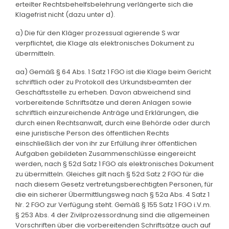
erteilter Rechtsbehelfsbelehrung verlängerte sich die
Klagefrist nicht (dazu unter d).
a) Die für den Kläger prozessual agierende S war
verpflichtet, die Klage als elektronisches Dokument zu
übermitteln.
aa) Gemäß § 64 Abs. 1 Satz 1 FGO ist die Klage beim Gericht
schriftlich oder zu Protokoll des Urkundsbeamten der
Geschäftsstelle zu erheben. Davon abweichend sind
vorbereitende Schriftsätze und deren Anlagen sowie
schriftlich einzureichende Anträge und Erklärungen, die
durch einen Rechtsanwalt, durch eine Behörde oder durch
eine juristische Person des öffentlichen Rechts
einschließlich der von ihr zur Erfüllung ihrer öffentlichen
Aufgaben gebildeten Zusammenschlüsse eingereicht
werden, nach § 52d Satz 1 FGO als elektronisches Dokument
zu übermitteln. Gleiches gilt nach § 52d Satz 2 FGO für die
nach diesem Gesetz vertretungsberechtigten Personen, für
die ein sicherer Übermittlungsweg nach § 52a Abs. 4 Satz 1
Nr. 2 FGO zur Verfügung steht. Gemäß § 155 Satz 1 FGO i.V.m.
§ 253 Abs. 4 der Zivilprozessordnung sind die allgemeinen
Vorschriften über die vorbereitenden Schriftsätze auch auf