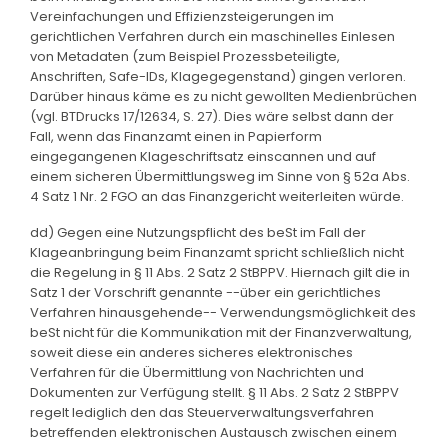
Vereinfachungen und Effizienzsteigerungen im
gerichtlichen Verfahren durch ein maschinelles Einlesen
von Metadaten (zum Beispiel Prozessbeteiligte,
Anschriften, Safe-IDs, Klagegegenstand) gingen verloren.
Darüber hinaus käme es zu nicht gewollten Medienbrüchen
(vgl. BTDrucks 17/12634, S. 27). Dies wäre selbst dann der
Fall, wenn das Finanzamt einen in Papierform
eingegangenen Klageschriftsatz einscannen und auf
einem sicheren Übermittlungsweg im Sinne von § 52a Abs.
4 Satz 1 Nr. 2 FGO an das Finanzgericht weiterleiten würde.
dd) Gegen eine Nutzungspflicht des beSt im Fall der
Klageanbringung beim Finanzamt spricht schließlich nicht
die Regelung in § 11 Abs. 2 Satz 2 StBPPV. Hiernach gilt die in
Satz 1 der Vorschrift genannte --über ein gerichtliches
Verfahren hinausgehende-- Verwendungsmöglichkeit des
beSt nicht für die Kommunikation mit der Finanzverwaltung,
soweit diese ein anderes sicheres elektronisches
Verfahren für die Übermittlung von Nachrichten und
Dokumenten zur Verfügung stellt. § 11 Abs. 2 Satz 2 StBPPV
regelt lediglich den das Steuerverwaltungsverfahren
betreffenden elektronischen Austausch zwischen einem