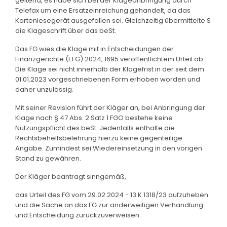
geltend, es habe sich bei der Klageanbringung durch
Telefax um eine Ersatzeinreichung gehandelt, da das
Kartenlesegerät ausgefallen sei. Gleichzeitig übermittelte S
die Klageschrift über das beSt.
Das FG wies die Klage mit in Entscheidungen der
Finanzgerichte (EFG) 2024, 1695 veröffentlichtem Urteil ab.
Die Klage sei nicht innerhalb der Klagefrist in der seit dem
01.01.2023 vorgeschriebenen Form erhoben worden und
daher unzulässig.
Mit seiner Revision führt der Kläger an, bei Anbringung der
Klage nach § 47 Abs. 2 Satz 1 FGO bestehe keine
Nutzungspflicht des beSt. Jedenfalls enthalte die
Rechtsbehelfsbelehrung hierzu keine gegenteilige
Angabe. Zumindest sei Wiedereinsetzung in den vorigen
Stand zu gewähren.
Der Kläger beantragt sinngemäß,
das Urteil des FG vom 29.02.2024 - 13 K 1318/23 aufzuheben
und die Sache an das FG zur anderweitigen Verhandlung
und Entscheidung zurückzuverweisen.