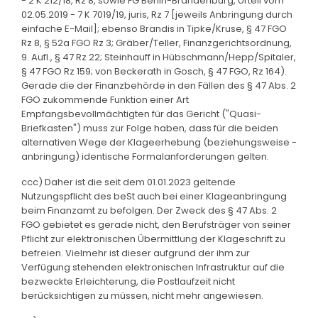
- 2 K 212/18, Rz 8, sowie FG Berlin-Brandenburg, Urteil vom
02.05.2019 - 7 K 7019/19, juris, Rz 7 [jeweils Anbringung durch
einfache E-Mail]; ebenso Brandis in Tipke/Kruse, § 47 FGO
Rz 8, § 52a FGO Rz 3; Gräber/Teller, Finanzgerichtsordnung,
9. Aufl., § 47 Rz 22; Steinhauff in Hübschmann/Hepp/Spitaler,
§ 47 FGO Rz 159; von Beckerath in Gosch, § 47 FGO, Rz 164).
Gerade die der Finanzbehörde in den Fällen des § 47 Abs. 2
FGO zukommende Funktion einer Art
Empfangsbevollmächtigten für das Gericht ("Quasi-
Briefkasten") muss zur Folge haben, dass für die beiden
alternativen Wege der Klageerhebung (beziehungsweise -
anbringung) identische Formalanforderungen gelten.
ccc) Daher ist die seit dem 01.01.2023 geltende
Nutzungspflicht des beSt auch bei einer Klageanbringung
beim Finanzamt zu befolgen. Der Zweck des § 47 Abs. 2
FGO gebietet es gerade nicht, den Berufsträger von seiner
Pflicht zur elektronischen Übermittlung der Klageschrift zu
befreien. Vielmehr ist dieser aufgrund der ihm zur
Verfügung stehenden elektronischen Infrastruktur auf die
bezweckte Erleichterung, die Postlaufzeit nicht
berücksichtigen zu müssen, nicht mehr angewiesen.