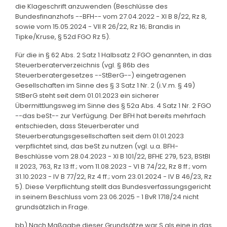
die Klageschrift anzuwenden (Beschlüsse des
Bundesfinanzhofs --BFH-- vom 27.04.2022 - XI B 8/22, Rz 8,
sowie vom 15.05.2024 - VII R 26/22, Rz 16; Brandis in
Tipke/Kruse, § 52d FGO Rz 5).
Für die in § 62 Abs. 2 Satz 1 Halbsatz 2 FGO genannten, in das
Steuerberaterverzeichnis (vgl. § 86b des
Steuerberatergesetzes --StBerG--) eingetragenen
Gesellschaften im Sinne des § 3 Satz 1 Nr. 2 (i.V.m. § 49)
StBerG steht seit dem 01.01.2023 ein sicherer
Übermittlungsweg im Sinne des § 52a Abs. 4 Satz 1 Nr. 2 FGO
--das beSt-- zur Verfügung. Der BFH hat bereits mehrfach
entschieden, dass Steuerberater und
Steuerberatungsgesellschaften seit dem 01.01.2023
verpflichtet sind, das beSt zu nutzen (vgl. u.a. BFH-
Beschlüsse vom 28.04.2023 - XI B 101/22, BFHE 279, 523, BStBl
II 2023, 763, Rz 13 ff.; vom 11.08.2023 - VI B 74/22, Rz 8 ff.; vom
31.10.2023 - IV B 77/22, Rz 4 ff.; vom 23.01.2024 - IV B 46/23, Rz
5). Diese Verpflichtung stellt das Bundesverfassungsgericht
in seinem Beschluss vom 23.06.2025 - 1 BvR 1718/24 nicht
grundsätzlich in Frage.
bb) Nach Maßgabe dieser Grundsätze war S als eine in das