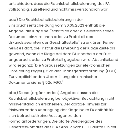
entschieden, dass die Rechtsbehelfsbelehrung des FA
vollständig, zutreffend und nicht missverständlich war.
aaa) Die Rechtsbehelfsbelehrung in der
Einspruchsentscheidung vom 30.05.2023 enthält die
Angabe, die Klage sei "schriftlich oder als elektronisches
Dokument einzureichen oder zu Protokoll des
Urkundsbeamten der Geschäftsstelle" zu erklären. Ferner
heißt es dort, die Frist für die Erhebung der Klage gelte als
gewahrt, wenn die Klage bei dem FA innerhalb der Frist
angebracht oder zu Protokoll gegeben wird. Abschließend
wird ergänzt: "Die Voraussetzungen zur elektronischen
Einreichung regelt § 52a der Finanzgerichtsordnung (FGO).
Zur verpflichtenden Übermittlung elektronischer
Dokumente siehe § 52d FGO."
bbb) Diese (ergänzenden) Angaben lassen die
Rechtsbehelfsbelehrung bei objektiver Betrachtung nicht
missverständlich erscheinen. Der dortige Hinweis zur
fristwahrenden Anbringung der Klage beim FA enthält für
sich betrachtet keine Aussagen zu den
Formalanforderungen. Die bloße Wiedergabe des
Gesetzeswortlauts des § 47 Abs. 2 Satz 1 FGO durfte S nicht