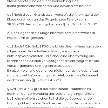
Steuerberater und der Finanzverwaltung. Das
finanzgerichtliche Verfahren wird davon nicht berührt.
ee) Nach diesen Grundsätzen verstieß die Anbringung der
Klage durch das an das FA gerichtete Telefax vom
28.06.2023 den Formvorgaben des § 52d Satz 1 und 2 FGO.
c) Der Kläger hat die Klage nicht wirksam ersatzweise in
Papierform eingereicht.
aa) Nach § 52d Satz 3 FGO bleibt die Übermittlung nach den
allgemeinen Vorschriften zulässig, wenn dem
nutzungsverpflichteten Einreicher eine Übermittlung aus
technischen Gründen vorübergehend nicht möglich ist. Die
vorübergehende Unmöglichkeit ist bei der
Ersatzeinreichung oder unverzüglich danach glaubhaft zu
machen; auf Anforderung ist ein elektronisches Dokument
nachzureichen (§ 52d Satz 4 FGO).
§ 52d Satz 3 FGO greift bei technischen Problemen im
Rahmen der Verwendung des vollständig eingerichteten
beSt ein. In einem solchen Fall ist die vorübergehende
Unmöglichkeit bei der Ersatzeinreichung oder unverzüglich