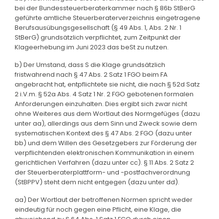
bei der Bundessteuerberaterkammer nach § 86b StBerG
geführte amtliche Steuerberaterverzeichnis eingetragene
Berufsausübungsgesellschaft (§ 49 Abs. 1, Abs. 2 Nr. 1
StBerG) grundsätzlich verpflichtet, zum Zeitpunkt der
Klageerhebung im Juni 2023 das beSt zu nutzen.
b) Der Umstand, dass S die Klage grundsätzlich
fristwahrend nach § 47 Abs. 2 Satz 1 FGO beim FA
angebracht hat, entpflichtete sie nicht, die nach § 52d Satz
2 i.V.m. § 52a Abs. 4 Satz 1 Nr. 2 FGO gebotenen formalen
Anforderungen einzuhalten. Dies ergibt sich zwar nicht
ohne Weiteres aus dem Wortlaut des Normgefüges (dazu
unter aa), allerdings aus dem Sinn und Zweck sowie dem
systematischen Kontext des § 47 Abs. 2 FGO (dazu unter
bb) und dem Willen des Gesetzgebers zur Förderung der
verpflichtenden elektronischen Kommunikation in einem
gerichtlichen Verfahren (dazu unter cc). § 11 Abs. 2 Satz 2
der Steuerberaterplattform- und -postfachverordnung
(StBPPV) steht dem nicht entgegen (dazu unter dd).
aa) Der Wortlaut der betroffenen Normen spricht weder
eindeutig für noch gegen eine Pflicht, eine Klage, die