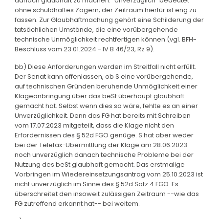
danach glaubhaft zu machen. "Unverzüglich" bedeutet
ohne schuldhaftes Zögern; der Zeitraum hierfür ist eng zu
fassen. Zur Glaubhaftmachung gehört eine Schilderung der
tatsächlichen Umstände, die eine vorübergehende
technische Unmöglichkeit rechtfertigen können (vgl. BFH-
Beschluss vom 23.01.2024 - IV B 46/23, Rz 9).
bb) Diese Anforderungen werden im Streitfall nicht erfüllt.
Der Senat kann offenlassen, ob S eine vorübergehende,
auf technischen Gründen beruhende Unmöglichkeit einer
Klageanbringung über das beSt überhaupt glaubhaft
gemacht hat. Selbst wenn dies so wäre, fehlte es an einer
Unverzüglichkeit. Denn das FG hat bereits mit Schreiben
vom 17.07.2023 mitgeteilt, dass die Klage nicht den
Erfordernissen des § 52d FGO genüge. S hat aber weder
bei der Telefax-Übermittlung der Klage am 28.06.2023
noch unverzüglich danach technische Probleme bei der
Nutzung des beSt glaubhaft gemacht. Das erstmalige
Vorbringen im Wiedereinsetzungsantrag vom 25.10.2023 ist
nicht unverzüglich im Sinne des § 52d Satz 4 FGO. Es
überschreitet den insoweit zulässigen Zeitraum --wie das
FG zutreffend erkannt hat-- bei weitem.