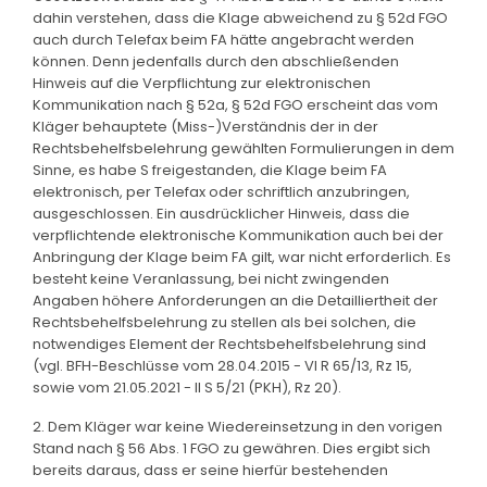
dahin verstehen, dass die Klage abweichend zu § 52d FGO
auch durch Telefax beim FA hätte angebracht werden
können. Denn jedenfalls durch den abschließenden
Hinweis auf die Verpflichtung zur elektronischen
Kommunikation nach § 52a, § 52d FGO erscheint das vom
Kläger behauptete (Miss-)Verständnis der in der
Rechtsbehelfsbelehrung gewählten Formulierungen in dem
Sinne, es habe S freigestanden, die Klage beim FA
elektronisch, per Telefax oder schriftlich anzubringen,
ausgeschlossen. Ein ausdrücklicher Hinweis, dass die
verpflichtende elektronische Kommunikation auch bei der
Anbringung der Klage beim FA gilt, war nicht erforderlich. Es
besteht keine Veranlassung, bei nicht zwingenden
Angaben höhere Anforderungen an die Detailliertheit der
Rechtsbehelfsbelehrung zu stellen als bei solchen, die
notwendiges Element der Rechtsbehelfsbelehrung sind
(vgl. BFH-Beschlüsse vom 28.04.2015 - VI R 65/13, Rz 15,
sowie vom 21.05.2021 - II S 5/21 (PKH), Rz 20).
2. Dem Kläger war keine Wiedereinsetzung in den vorigen
Stand nach § 56 Abs. 1 FGO zu gewähren. Dies ergibt sich
bereits daraus, dass er seine hierfür bestehenden