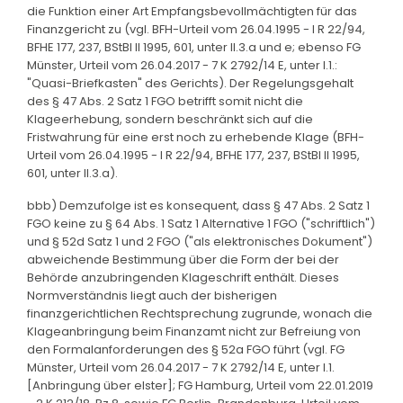
die Funktion einer Art Empfangsbevollmächtigten für das
Finanzgericht zu (vgl. BFH-Urteil vom 26.04.1995 - I R 22/94,
BFHE 177, 237, BStBl II 1995, 601, unter II.3.a und e; ebenso FG
Münster, Urteil vom 26.04.2017 - 7 K 2792/14 E, unter I.1.:
"Quasi-Briefkasten" des Gerichts). Der Regelungsgehalt
des § 47 Abs. 2 Satz 1 FGO betrifft somit nicht die
Klageerhebung, sondern beschränkt sich auf die
Fristwahrung für eine erst noch zu erhebende Klage (BFH-
Urteil vom 26.04.1995 - I R 22/94, BFHE 177, 237, BStBl II 1995,
601, unter II.3.a).
bbb) Demzufolge ist es konsequent, dass § 47 Abs. 2 Satz 1
FGO keine zu § 64 Abs. 1 Satz 1 Alternative 1 FGO ("schriftlich")
und § 52d Satz 1 und 2 FGO ("als elektronisches Dokument")
abweichende Bestimmung über die Form der bei der
Behörde anzubringenden Klageschrift enthält. Dieses
Normverständnis liegt auch der bisherigen
finanzgerichtlichen Rechtsprechung zugrunde, wonach die
Klageanbringung beim Finanzamt nicht zur Befreiung von
den Formalanforderungen des § 52a FGO führt (vgl. FG
Münster, Urteil vom 26.04.2017 - 7 K 2792/14 E, unter I.1.
[Anbringung über elster]; FG Hamburg, Urteil vom 22.01.2019