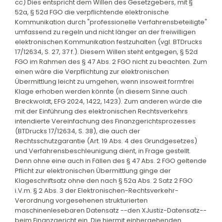
cc) Dies entspricht dem Willen des Gesetzgebers, mit §
52a, § 52d FGO die verpflichtende elektronische
Kommunikation durch "professionelle Verfahrensbeteiligte"
umfassend zu regeln und nicht länger an der freiwilligen
elektronischen Kommunikation festzuhalten (vgl. BTDrucks
17/12634, S. 27, 37 f.). Diesem Willen steht entgegen, § 52d
FGO im Rahmen des § 47 Abs. 2 FGO nicht zu beachten. Zum
einen wäre die Verpflichtung zur elektronischen
Übermittlung leicht zu umgehen, wenn insoweit formfrei
Klage erhoben werden könnte (in diesem Sinne auch
Breckwoldt, EFG 2024, 1422, 1423). Zum anderen würde die
mit der Einführung des elektronischen Rechtsverkehrs
intendierte Vereinfachung des Finanzgerichtsprozesses
(BTDrucks 17/12634, S. 38), die auch der
Rechtsschutzgarantie (Art. 19 Abs. 4 des Grundgesetzes)
und Verfahrensbeschleunigung dient, in Frage gestellt.
Denn ohne eine auch in Fällen des § 47 Abs. 2 FGO geltende
Pflicht zur elektronischen Übermittlung ginge der
Klageschriftsatz ohne den nach § 52a Abs. 2 Satz 2 FGO
i.V.m. § 2 Abs. 3 der Elektronischen-Rechtsverkehr-
Verordnung vorgesehenen strukturierten
maschinenlesebaren Datensatz --den XJustiz-Datensatz--
beim Finanzgericht ein. Die hiermit einhergehenden