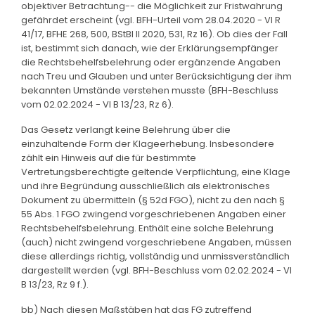
objektiver Betrachtung-- die Möglichkeit zur Fristwahrung
gefährdet erscheint (vgl. BFH-Urteil vom 28.04.2020 - VI R
41/17, BFHE 268, 500, BStBl II 2020, 531, Rz 16). Ob dies der Fall
ist, bestimmt sich danach, wie der Erklärungsempfänger
die Rechtsbehelfsbelehrung oder ergänzende Angaben
nach Treu und Glauben und unter Berücksichtigung der ihm
bekannten Umstände verstehen musste (BFH-Beschluss
vom 02.02.2024 - VI B 13/23, Rz 6).
Das Gesetz verlangt keine Belehrung über die
einzuhaltende Form der Klageerhebung. Insbesondere
zählt ein Hinweis auf die für bestimmte
Vertretungsberechtigte geltende Verpflichtung, eine Klage
und ihre Begründung ausschließlich als elektronisches
Dokument zu übermitteln (§ 52d FGO), nicht zu den nach §
55 Abs. 1 FGO zwingend vorgeschriebenen Angaben einer
Rechtsbehelfsbelehrung. Enthält eine solche Belehrung
(auch) nicht zwingend vorgeschriebene Angaben, müssen
diese allerdings richtig, vollständig und unmissverständlich
dargestellt werden (vgl. BFH-Beschluss vom 02.02.2024 - VI
B 13/23, Rz 9 f.).
bb) Nach diesen Maßstäben hat das FG zutreffend