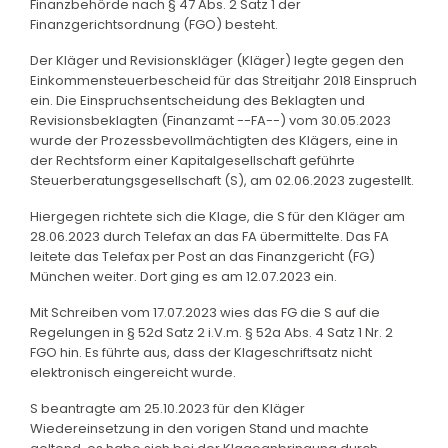
Finanzbehörde nach § 47 Abs. 2 Satz 1 der
Finanzgerichtsordnung (FGO) besteht.
Der Kläger und Revisionskläger (Kläger) legte gegen den
Einkommensteuerbescheid für das Streitjahr 2018 Einspruch
ein. Die Einspruchsentscheidung des Beklagten und
Revisionsbeklagten (Finanzamt --FA--) vom 30.05.2023
wurde der Prozessbevollmächtigten des Klägers, eine in
der Rechtsform einer Kapitalgesellschaft geführte
Steuerberatungsgesellschaft (S), am 02.06.2023 zugestellt.
Hiergegen richtete sich die Klage, die S für den Kläger am
28.06.2023 durch Telefax an das FA übermittelte. Das FA
leitete das Telefax per Post an das Finanzgericht (FG)
München weiter. Dort ging es am 12.07.2023 ein.
Mit Schreiben vom 17.07.2023 wies das FG die S auf die
Regelungen in § 52d Satz 2 i.V.m. § 52a Abs. 4 Satz 1 Nr. 2
FGO hin. Es führte aus, dass der Klageschriftsatz nicht
elektronisch eingereicht wurde.
S beantragte am 25.10.2023 für den Kläger
Wiedereinsetzung in den vorigen Stand und machte