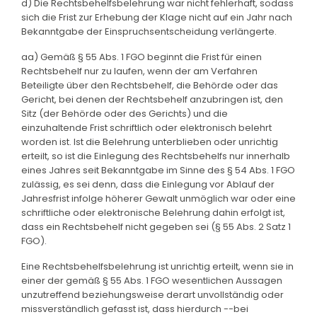
d) Die Rechtsbehelfsbelehrung war nicht fehlerhaft, sodass
sich die Frist zur Erhebung der Klage nicht auf ein Jahr nach
Bekanntgabe der Einspruchsentscheidung verlängerte.
aa) Gemäß § 55 Abs. 1 FGO beginnt die Frist für einen
Rechtsbehelf nur zu laufen, wenn der am Verfahren
Beteiligte über den Rechtsbehelf, die Behörde oder das
Gericht, bei denen der Rechtsbehelf anzubringen ist, den
Sitz (der Behörde oder des Gerichts) und die
einzuhaltende Frist schriftlich oder elektronisch belehrt
worden ist. Ist die Belehrung unterblieben oder unrichtig
erteilt, so ist die Einlegung des Rechtsbehelfs nur innerhalb
eines Jahres seit Bekanntgabe im Sinne des § 54 Abs. 1 FGO
zulässig, es sei denn, dass die Einlegung vor Ablauf der
Jahresfrist infolge höherer Gewalt unmöglich war oder eine
schriftliche oder elektronische Belehrung dahin erfolgt ist,
dass ein Rechtsbehelf nicht gegeben sei (§ 55 Abs. 2 Satz 1
FGO).
Eine Rechtsbehelfsbelehrung ist unrichtig erteilt, wenn sie in
einer der gemäß § 55 Abs. 1 FGO wesentlichen Aussagen
unzutreffend beziehungsweise derart unvollständig oder
missverständlich gefasst ist, dass hierdurch --bei