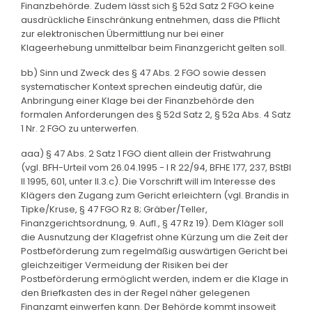
Finanzbehörde. Zudem lässt sich § 52d Satz 2 FGO keine
ausdrückliche Einschränkung entnehmen, dass die Pflicht
zur elektronischen Übermittlung nur bei einer
Klageerhebung unmittelbar beim Finanzgericht gelten soll.
bb) Sinn und Zweck des § 47 Abs. 2 FGO sowie dessen
systematischer Kontext sprechen eindeutig dafür, die
Anbringung einer Klage bei der Finanzbehörde den
formalen Anforderungen des § 52d Satz 2, § 52a Abs. 4 Satz
1 Nr. 2 FGO zu unterwerfen.
aaa) § 47 Abs. 2 Satz 1 FGO dient allein der Fristwahrung
(vgl. BFH-Urteil vom 26.04.1995 - I R 22/94, BFHE 177, 237, BStBl
II 1995, 601, unter II.3.c). Die Vorschrift will im Interesse des
Klägers den Zugang zum Gericht erleichtern (vgl. Brandis in
Tipke/Kruse, § 47 FGO Rz 8; Gräber/Teller,
Finanzgerichtsordnung, 9. Aufl., § 47 Rz 19). Dem Kläger soll
die Ausnutzung der Klagefrist ohne Kürzung um die Zeit der
Postbeförderung zum regelmäßig auswärtigen Gericht bei
gleichzeitiger Vermeidung der Risiken bei der
Postbeförderung ermöglicht werden, indem er die Klage in
den Briefkasten des in der Regel näher gelegenen
Finanzamt einwerfen kann. Der Behörde kommt insoweit