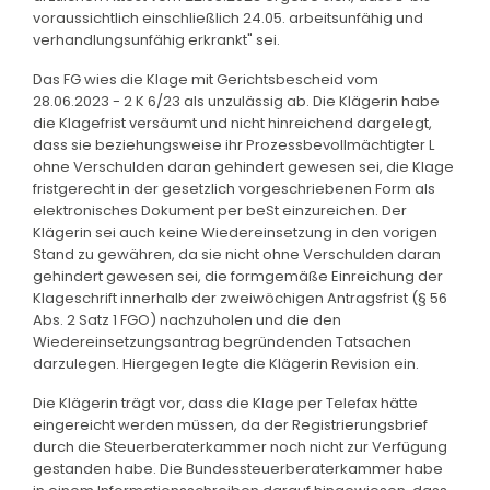
voraussichtlich einschließlich 24.05. arbeitsunfähig und
verhandlungsunfähig erkrankt" sei.
Das FG wies die Klage mit Gerichtsbescheid vom
28.06.2023 - 2 K 6/23 als unzulässig ab. Die Klägerin habe
die Klagefrist versäumt und nicht hinreichend dargelegt,
dass sie beziehungsweise ihr Prozessbevollmächtigter L
ohne Verschulden daran gehindert gewesen sei, die Klage
fristgerecht in der gesetzlich vorgeschriebenen Form als
elektronisches Dokument per beSt einzureichen. Der
Klägerin sei auch keine Wiedereinsetzung in den vorigen
Stand zu gewähren, da sie nicht ohne Verschulden daran
gehindert gewesen sei, die formgemäße Einreichung der
Klageschrift innerhalb der zweiwöchigen Antragsfrist (§ 56
Abs. 2 Satz 1 FGO) nachzuholen und die den
Wiedereinsetzungsantrag begründenden Tatsachen
darzulegen. Hiergegen legte die Klägerin Revision ein.
Die Klägerin trägt vor, dass die Klage per Telefax hätte
eingereicht werden müssen, da der Registrierungsbrief
durch die Steuerberaterkammer noch nicht zur Verfügung
gestanden habe. Die Bundessteuerberaterkammer habe