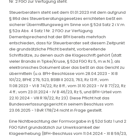
Nr. 2 FGO zur Verfügung steht.
Steuerberatern steht seit dem 01.01.2023 mit dem aufgrund
§ 86d des Steuerberatungsgesetzes errichteten beSt ein
sicherer Übermittlungsweg im Sinne von § 52d Satz 2 i.V.m.
§ 52a Abs. 4 Satz 1 Nr. 2 FGO zur Verfügung.
Dementsprechend hat der BFH bereits mehrfach
entschieden, dass für Steuerberater seit diesem Zeitpunkt
die grundsätzliche Pflicht besteht, vorbereitende
Schriftsätze, zu denen auch die Klageschrift gehört (statt
vieler Brandis in Tipke/Kruse, § 52d FGO Rz 5, m.w.N.), als
elektronisches Dokument über das beSt an das Gericht zu
übermitteln (u.a. BFH-Beschlüsse vom 28.04.2023 - XI B
101/22, BFHE 279, 523, BStBl II 2023, 763, Rz 13 ff.; vom
11.08.2023 - VI B 74/22, Rz 8 ff.; vom 31.10.2023 - IV B 77/22, Rz
4 ff.; vom 23.01.2024 - IV B 46/23, Rz 5, und BFH-Urteil vom
22.10.2024 - VIII R 19/22, Rz 23). Diese Pflicht hat das
Bundesverfassungsgericht in seinem Beschluss vom
23.06.2025 - 1 BvR 1718/24 nicht in Frage gestellt.
Eine Nichtbeachtung der Formvorgabe in § 52d Satz 1 und 2
FGO führt grundsätzlich zur Unwirksamkeit der
Klageerhebung (BFH-Beschluss vom 11.04.2024 - XI B 59/23,