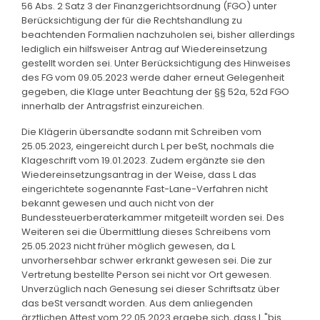
56 Abs. 2 Satz 3 der Finanzgerichtsordnung (FGO) unter
Berücksichtigung der für die Rechtshandlung zu
beachtenden Formalien nachzuholen sei, bisher allerdings
lediglich ein hilfsweiser Antrag auf Wiedereinsetzung
gestellt worden sei. Unter Berücksichtigung des Hinweises
des FG vom 09.05.2023 werde daher erneut Gelegenheit
gegeben, die Klage unter Beachtung der §§ 52a, 52d FGO
innerhalb der Antragsfrist einzureichen.
Die Klägerin übersandte sodann mit Schreiben vom
25.05.2023, eingereicht durch L per beSt, nochmals die
Klageschrift vom 19.01.2023. Zudem ergänzte sie den
Wiedereinsetzungsantrag in der Weise, dass L das
eingerichtete sogenannte Fast-Lane-Verfahren nicht
bekannt gewesen und auch nicht von der
Bundessteuerberaterkammer mitgeteilt worden sei. Des
Weiteren sei die Übermittlung dieses Schreibens vom
25.05.2023 nicht früher möglich gewesen, da L
unvorhersehbar schwer erkrankt gewesen sei. Die zur
Vertretung bestellte Person sei nicht vor Ort gewesen.
Unverzüglich nach Genesung sei dieser Schriftsatz über
das beSt versandt worden. Aus dem anliegenden
ärztlichen Attest vom 22.05.2023 ergebe sich, dass L "bis