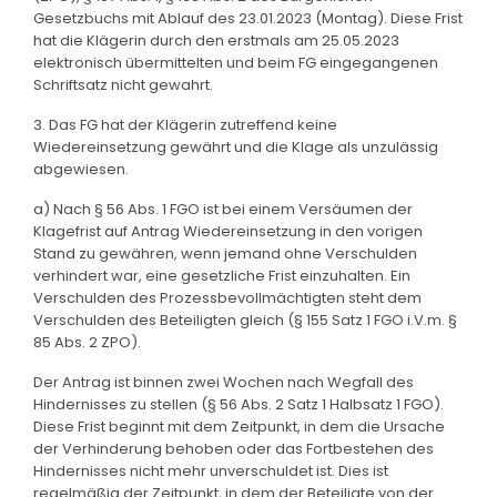
Gesetzbuchs mit Ablauf des 23.01.2023 (Montag). Diese Frist
hat die Klägerin durch den erstmals am 25.05.2023
elektronisch übermittelten und beim FG eingegangenen
Schriftsatz nicht gewahrt.
3. Das FG hat der Klägerin zutreffend keine
Wiedereinsetzung gewährt und die Klage als unzulässig
abgewiesen.
a) Nach § 56 Abs. 1 FGO ist bei einem Versäumen der
Klagefrist auf Antrag Wiedereinsetzung in den vorigen
Stand zu gewähren, wenn jemand ohne Verschulden
verhindert war, eine gesetzliche Frist einzuhalten. Ein
Verschulden des Prozessbevollmächtigten steht dem
Verschulden des Beteiligten gleich (§ 155 Satz 1 FGO i.V.m. §
85 Abs. 2 ZPO).
Der Antrag ist binnen zwei Wochen nach Wegfall des
Hindernisses zu stellen (§ 56 Abs. 2 Satz 1 Halbsatz 1 FGO).
Diese Frist beginnt mit dem Zeitpunkt, in dem die Ursache
der Verhinderung behoben oder das Fortbestehen des
Hindernisses nicht mehr unverschuldet ist. Dies ist
regelmäßig der Zeitpunkt, in dem der Beteiligte von der