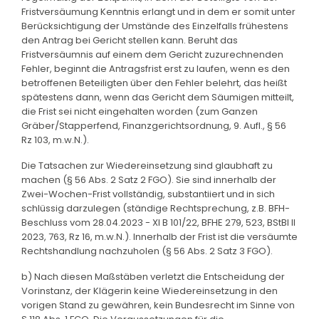
Fristversäumung Kenntnis erlangt und in dem er somit unter
Berücksichtigung der Umstände des Einzelfalls frühestens
den Antrag bei Gericht stellen kann. Beruht das
Fristversäumnis auf einem dem Gericht zuzurechnenden
Fehler, beginnt die Antragsfrist erst zu laufen, wenn es den
betroffenen Beteiligten über den Fehler belehrt, das heißt
spätestens dann, wenn das Gericht dem Säumigen mitteilt,
die Frist sei nicht eingehalten worden (zum Ganzen
Gräber/Stapperfend, Finanzgerichtsordnung, 9. Aufl., § 56
Rz 103, m.w.N.).
Die Tatsachen zur Wiedereinsetzung sind glaubhaft zu
machen (§ 56 Abs. 2 Satz 2 FGO). Sie sind innerhalb der
Zwei-Wochen-Frist vollständig, substantiiert und in sich
schlüssig darzulegen (ständige Rechtsprechung, z.B. BFH-
Beschluss vom 28.04.2023 - XI B 101/22, BFHE 279, 523, BStBl II
2023, 763, Rz 16, m.w.N.). Innerhalb der Frist ist die versäumte
Rechtshandlung nachzuholen (§ 56 Abs. 2 Satz 3 FGO).
b) Nach diesen Maßstäben verletzt die Entscheidung der
Vorinstanz, der Klägerin keine Wiedereinsetzung in den
vorigen Stand zu gewähren, kein Bundesrecht im Sinne von