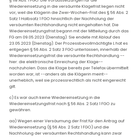
§ 118 Abs. 1 FGO. Die Voraussetzungen für die
Wiedereinsetzung in die versäumte Klagefrist liegen nicht
vor, weil die Klägerin die Zwei-Wochen-Frist des § 56 Abs. 2
Satz 1 Halbsatz 1 FGO hinsichtlich der Nachholung der
versäumten Rechtshandlung nicht eingehalten hat. Die
Wiedereinsetzungsfrist begann mit der Mitteilung durch das
FG am 09.05.2023 (Dienstag). Sie endete mit Ablauf des
23.05.2023 (Dienstag). Der Prozessbevollmächtigte L hat es
entgegen § 56 Abs. 2 Satz 3 FGO unterlassen, innerhalb der
Wiedereinsetzungsfrist die versäumte Rechtshandlung --
hier: die elektronische Einreichung der Klage--
nachzuholen. Dass die Klage bereits per Telefax übermittelt
worden war, ist --anders als die Klägerin meint--
unerheblich, weil sie prozessrechtlich als nicht eingereicht
gilt.
c) Es war auch keine Wiedereinsetzung in die
Wiedereinsetzungsfrist nach § 56 Abs. 2 Satz 1 FGO zu
gewähren.
aa) Wegen einer Versäumung der Frist für den Antrag auf
Wiedereinsetzung (§ 56 Abs. 2 Satz 1 FGO) und die
Nachholung der versäumten Rechtshandlung kann zwar