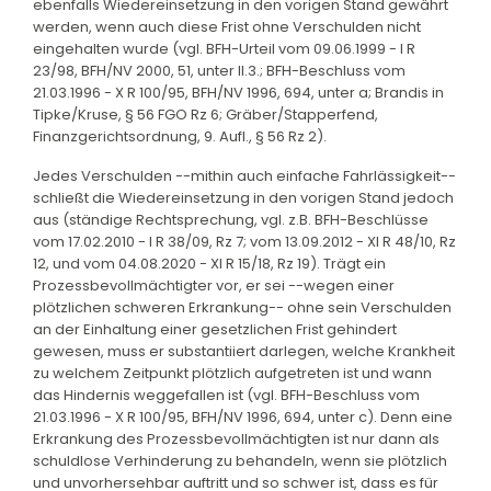
ebenfalls Wiedereinsetzung in den vorigen Stand gewährt
werden, wenn auch diese Frist ohne Verschulden nicht
eingehalten wurde (vgl. BFH-Urteil vom 09.06.1999 - I R
23/98, BFH/NV 2000, 51, unter II.3.; BFH-Beschluss vom
21.03.1996 - X R 100/95, BFH/NV 1996, 694, unter a; Brandis in
Tipke/Kruse, § 56 FGO Rz 6; Gräber/Stapperfend,
Finanzgerichtsordnung, 9. Aufl., § 56 Rz 2).
Jedes Verschulden --mithin auch einfache Fahrlässigkeit--
schließt die Wiedereinsetzung in den vorigen Stand jedoch
aus (ständige Rechtsprechung, vgl. z.B. BFH-Beschlüsse
vom 17.02.2010 - I R 38/09, Rz 7; vom 13.09.2012 - XI R 48/10, Rz
12, und vom 04.08.2020 - XI R 15/18, Rz 19). Trägt ein
Prozessbevollmächtigter vor, er sei --wegen einer
plötzlichen schweren Erkrankung-- ohne sein Verschulden
an der Einhaltung einer gesetzlichen Frist gehindert
gewesen, muss er substantiiert darlegen, welche Krankheit
zu welchem Zeitpunkt plötzlich aufgetreten ist und wann
das Hindernis weggefallen ist (vgl. BFH-Beschluss vom
21.03.1996 - X R 100/95, BFH/NV 1996, 694, unter c). Denn eine
Erkrankung des Prozessbevollmächtigten ist nur dann als
schuldlose Verhinderung zu behandeln, wenn sie plötzlich
und unvorhersehbar auftritt und so schwer ist, dass es für