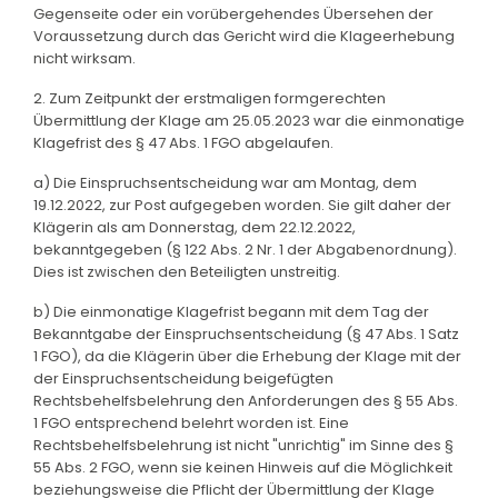
Gegenseite oder ein vorübergehendes Übersehen der
Voraussetzung durch das Gericht wird die Klageerhebung
nicht wirksam.
2. Zum Zeitpunkt der erstmaligen formgerechten
Übermittlung der Klage am 25.05.2023 war die einmonatige
Klagefrist des § 47 Abs. 1 FGO abgelaufen.
a) Die Einspruchsentscheidung war am Montag, dem
19.12.2022, zur Post aufgegeben worden. Sie gilt daher der
Klägerin als am Donnerstag, dem 22.12.2022,
bekanntgegeben (§ 122 Abs. 2 Nr. 1 der Abgabenordnung).
Dies ist zwischen den Beteiligten unstreitig.
b) Die einmonatige Klagefrist begann mit dem Tag der
Bekanntgabe der Einspruchsentscheidung (§ 47 Abs. 1 Satz
1 FGO), da die Klägerin über die Erhebung der Klage mit der
der Einspruchsentscheidung beigefügten
Rechtsbehelfsbelehrung den Anforderungen des § 55 Abs.
1 FGO entsprechend belehrt worden ist. Eine
Rechtsbehelfsbelehrung ist nicht "unrichtig" im Sinne des §
55 Abs. 2 FGO, wenn sie keinen Hinweis auf die Möglichkeit
beziehungsweise die Pflicht der Übermittlung der Klage