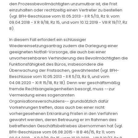
den Prozessbevollmächtigten unzumutbar ist, die Frist
einzuhalten oder rechtzeitig einen Vertreter zu bestellen
(vgl. BFH-Beschlüsse vom 10.05.2013 - II R 5/13, Rz 9; vom
09.04.2018 - X R 9/18, Rz 15, und vom 10.12.2019 - VIII R 19/17, Rz
8).
In diesem Fall erfordert ein schlüssiger
Wiedereinsetzungsantrag zudem die Darlegung einer
geeigneten Notfall-Vorsorge, die auch bei einer
unvorhersehbaren Verhinderung des Bevollmächtigten die
Funktionsfähigkeit des Büros, insbesondere die
Überwachung der Fristsachen, gewährleistet (vgl. BFH-
Beschlüsse vom 10.05.2013 - II R 5/13, Rz 9, und vom
04.08.2020 - XI R 15/18, Rz 18). Denn wer geschäftsmäßig
fremde Rechtsangelegenheiten besorgt, muss --zur
Vermeidung eines sogenannten
Organisationsverschuldens-- grundsätzlich dafür
Vorkehrungen treffen, dass auch bei einer nicht
vorhergesehenen Erkrankung Fristen in den Verfahren
gewahrt werden, deren Betreuung er im Rahmen des
betreffenden Geschäftsbetriebes übernommen hat (vgl.
BFH-Beschlüsse vom 06.08.2015 - III B 46/15, Rz 11; vom