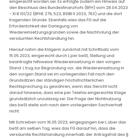
eingereicht worden sei. Es erfolgte zudem ein Hinweis auf
den Beschluss des Bundesfinanzhofs (BFH) vom 28.04.2023
- XI B 101/22 (BFHE 279, 523, BStBl II 2023, 763) und die dort
tragenden Gründe. Ebenfalls wies das FG auf die
Erforderlichkeit der Darlegung von
Wiedereinsetzungsgründen sowie die Nachholung der
versäumten Rechtshandlung hin.
Hierauf nahm die Klägerin zunächst mit Schriftsatz vom
15.05.2023, eingereicht durch L per beSt, Stellung und
beantragte hilfsweise Wiedereinsetzung in den vorigen
Stand. L trug zur Begründung vor, die Wiedereinsetzung in
den vorigen Stand sei im vorliegenden Fall nach den
Grundsätzen der ständigen höchstrichterlichen
Rechtsprechung zu gewähren, wenn das Gericht nicht
darauf hinweise, dass eine per Telefax eingereichte Klage
grundsätzlich unzulässig sei. Die Frage der Nichtnutzung
des beSt stelle sich nach dem vorliegenden Sachverhalt
nicht.
Mit Schreiben vom 16.05.2023, eingegangen bei L über das
beSt am selben Tag, wies das FG darauf hin, dass die
versäumte Rechtshandlung innerhalb der Antragsfrist des §