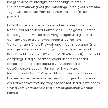
lediglich Arbeitsunfähigkeit bescheinigt, reicht zur
Glaubhaftmachung völliger Handlungsunfähigkeit nicht aus
(vgl. BGH-Beschluss vom 19.02.2019 - VI ZB 43/18, Rz 12,
m.w.N.).
Es fehlt zudem an den erforderlichen Darlegungen zur
Notfall-Vorsorge in der Kanzlei des L. Dies geht zu Lasten
der Klägerin. Es wurde nicht vorgetragen und glaubhaft
gemacht, dass die erforderlichen allgemeinen
Vorkehrungen für die Fristwahrung in Verhinderungsfällen
von L getroffen worden sind (vgl. dazu allgemein auch
BGH-Beschluss vom 19.02.2019 - VI ZB 43/18, Rz 8). L hat nicht
dargelegt und glaubhaft gemacht, in seiner Kanzlei
entsprechende Praxisabläufe vorzusehen, die
gewährleisten, dass im Fall seiner Erkrankung
fristwahrende Schriftsätze rechtzeitig eingereicht werden
können. Insbesondere fehlen Ausführungen dazu, wen er
als Krankheitsvertretung vorgesehen hat und aus welchem
Grund vom Vertreter die Frist nicht eingehalten werden
konnte.