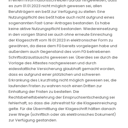
in einem Informationsschreiben darauf hingewiesen, dass
es zum 01.01.2023 nicht möglich gewesen sei, allen
Berufsträgern ein beSt zur Verfügung zu stellen. Eine
Nutzungspflicht des beSt habe auch nicht aufgrund eines
sogenannten Fast-Lane-Antrages bestanden. Es habe
keine aktive Nutzungspflicht bestanden. Wiedereinsetzung
in den vorigen Stand sei auch ohne erneute Einreichung
der Klageschrift vom 19.01.2023 in elektronischer Form zu
gewähren, da diese dem FG bereits vorgelegen habe und
außerdem auch Gegenstand des vom FG betriebenen
Schriftsatzaustauschs gewesen sei. Überdies sei durch die
Vorlage des Attestes nachgewiesen und durch
eidesstattliche Versicherung glaubhaft gemacht worden,
dass es aufgrund einer plötzlichen und schweren
Erkrankung des L kurzfristig nicht möglich gewesen sei, die
laufenden Fristen zu wahren noch einen Dritten zur
Einhaltung der Fristen zu bestellen. Die
Rechtsbehelfsbelehrung der Einspruchsentscheidung sei
fehlerhaft, so dass die Jahresfrist für die Klageeinreichung
gelte. Für die Übermittlung der Klageschrift hätten danach
zwei Wege (schriftlich oder als elektronisches Dokument)
zur Verfügung gestanden.