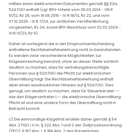
mittels eines elektronischen Dokumentes gemäß §§ 52a,
52d FGO enthält (vgl. BFH-Urteile vom 05.03.2014 - VIII R
51/12, Rz 25; vom 18.06.2015 - IV R 18/13, Rz 22, und vom
07.10.2025 - IX R 7/24, zur amtlichen Veröffentlichung
vorgesehen, Rz 34, sowie BFH-Beschluss vom 02.02.2024 -
VI B 13/23, Rz 9).
Daher ist vorliegend die in der Einspruchsentscheidung
enthaltene Rechtsbehelfsbelehrung nicht zu beanstanden.
Es werden zwar verschiedene Möglichkeiten zur
Klageeinreichung benannt, ohne an dieser Stelle wörtlich
deutlich zu machen, dass für vertretungsberechtigte
Personen aus § 52d FGO die Pflicht zur elektronischen
Übermittlung folgt. Die Rechtsbehelfsbelehrung enthält
aber einen ausdrücklichen Hinweis auf § 52d FGO. Dies
genügt, um deutlich zu machen, dass für Steuerberater --
wie den Klägervertreter L-- die elektronische Übermittlung
Pflicht ist und eine andere Form der Übermittlung nicht in
Betracht kommt.
c) Die einmonatige Klagefrist endete daher gemäß § 54
Abs. 2 FGO i.V.m. § 222 Abs. 1 und 2 der Zivilprozessordnung
(ZPO), § 187 Abs. 1, § 188 Abs. 2 des Bürgerlichen