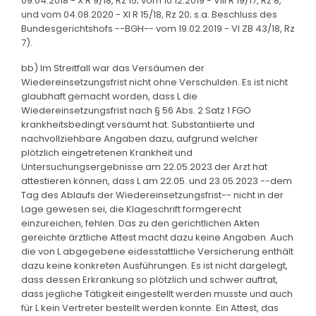
09.04.2018 - X R 9/18, Rz 15; vom 10.12.2019 - VIII R 19/17, Rz 8,
und vom 04.08.2020 - XI R 15/18, Rz 20; s.a. Beschluss des
Bundesgerichtshofs --BGH-- vom 19.02.2019 - VI ZB 43/18, Rz
7).
bb) Im Streitfall war das Versäumen der
Wiedereinsetzungsfrist nicht ohne Verschulden. Es ist nicht
glaubhaft gemacht worden, dass L die
Wiedereinsetzungsfrist nach § 56 Abs. 2 Satz 1 FGO
krankheitsbedingt versäumt hat. Substantiierte und
nachvollziehbare Angaben dazu, aufgrund welcher
plötzlich eingetretenen Krankheit und
Untersuchungsergebnisse am 22.05.2023 der Arzt hat
attestieren können, dass L am 22.05. und 23.05.2023 --dem
Tag des Ablaufs der Wiedereinsetzungsfrist-- nicht in der
Lage gewesen sei, die Klageschrift formgerecht
einzureichen, fehlen. Das zu den gerichtlichen Akten
gereichte ärztliche Attest macht dazu keine Angaben. Auch
die von L abgegebene eidesstattliche Versicherung enthält
dazu keine konkreten Ausführungen. Es ist nicht dargelegt,
dass dessen Erkrankung so plötzlich und schwer auftrat,
dass jegliche Tätigkeit eingestellt werden musste und auch
für L kein Vertreter bestellt werden konnte. Ein Attest, das