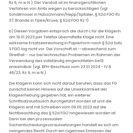
Rz 6, m.w.N.). Der Verstoß ist im finanzgerichtlichen
Verfahren von Amts wegen zu berücksichtigen (vgl.
Schallmoser in Hübschmann/Hepp/Spitaler, § 52d FGO Rz
37; Brandis in Tipke/Kruse, § 52d FGO Rz 1).
b) Diesen Vorgaben entsprach die durch L für die Klägerin
am 19.01.2023 per Telefax übermittelte Klage nicht. Eine
wirksame Ersatzeinreichung in Papierform nach § 52d Satz
3 FGO lag nicht vor. Die Vorschrift ist --abweichend zum
Streitfall-- nur bei technischen Problemen im Rahmen der
Verwendung des vollständig eingerichteten beSt
anwendbar (vgl. BFH-Beschluss vom 23.01.2024 - IV B
46/23, Rz 9, m.w.N.).
Die Klägerin kann sich nicht darauf berufen, dass das FG
zunächst keinen Hinweis auf die Unwirksamkeit der
Klageerhebung gegeben hat, ein weiterer
Schriftsatzaustausch durchgeführt worden ist und die
Klägerin erst mit Schreiben vom 09.05.2023 auf die
Nichtbeachtung des § 52d FGO hingewiesen worden ist.
Denn bei den prozessualen
Sachentscheidungsvoraussetzungen handelt es sich um
zwingendes Recht. Durch ein rügeloses Einlassen der