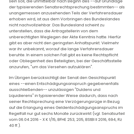
sein soll, die unmittelbar nach Beginn des --auf Grundlage
der typisierenden Senatsrechtsprechung bestimmten-- als
unangemessen anzusehenden Teils der Verfahrensdauer
erhoben wird, ist aus dem Vorbringen des Bundeslandes
nicht nachvollziehbar. Das Bundesland scheint zu
unterstellen, dass die Antragstellerin von dem
unberechtigten Weglegen der Akte Kenntnis hatte. Hierfür
gibt es aber nicht den geringsten Anhaltspunkt. Vielmehr
war ihr unbekannt, worauf die lange Verfahrensdauer
beruhte. In einem solchen Fall gibt es keine Rechtspflicht
oder Obliegenheit des Beteiligten, bei der Geschäftsstelle
anzurufen, "um das Versehen aufzuklären".
Im Übrigen berücksichtigt der Senat den Gesichtspunkt
eines --einen Entschädigungsanspruch gegebenenfalls
ausschließenden-- unzulässigen "Duldens und
Liquidierens" in typisierender Weise dadurch, dass nach
seiner Rechtsprechung eine Verzögerungsrüge in Bezug
auf die Erlangung eines Geldentschädigungsanspruchs im
Regelfall nur gut sechs Monate zurückwirkt (vgl. Senatsurteil
vom 06.04.2016 - X K 1/15, BFHE 253, 205, BStBl II 2016, 694, Rz
40 ff.).