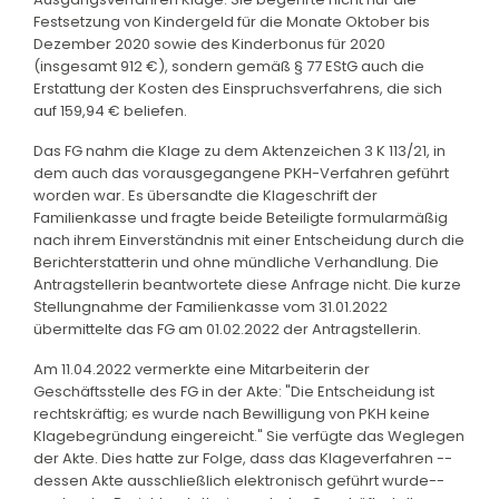
Festsetzung von Kindergeld für die Monate Oktober bis
Dezember 2020 sowie des Kinderbonus für 2020
(insgesamt 912 €), sondern gemäß § 77 EStG auch die
Erstattung der Kosten des Einspruchsverfahrens, die sich
auf 159,94 € beliefen.
Das FG nahm die Klage zu dem Aktenzeichen 3 K 113/21, in
dem auch das vorausgegangene PKH-Verfahren geführt
worden war. Es übersandte die Klageschrift der
Familienkasse und fragte beide Beteiligte formularmäßig
nach ihrem Einverständnis mit einer Entscheidung durch die
Berichterstatterin und ohne mündliche Verhandlung. Die
Antragstellerin beantwortete diese Anfrage nicht. Die kurze
Stellungnahme der Familienkasse vom 31.01.2022
übermittelte das FG am 01.02.2022 der Antragstellerin.
Am 11.04.2022 vermerkte eine Mitarbeiterin der
Geschäftsstelle des FG in der Akte: "Die Entscheidung ist
rechtskräftig; es wurde nach Bewilligung von PKH keine
Klagebegründung eingereicht." Sie verfügte das Weglegen
der Akte. Dies hatte zur Folge, dass das Klageverfahren --
dessen Akte ausschließlich elektronisch geführt wurde--