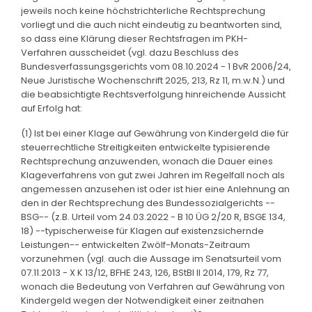
jeweils noch keine höchstrichterliche Rechtsprechung
vorliegt und die auch nicht eindeutig zu beantworten sind,
so dass eine Klärung dieser Rechtsfragen im PKH-
Verfahren ausscheidet (vgl. dazu Beschluss des
Bundesverfassungsgerichts vom 08.10.2024 - 1 BvR 2006/24,
Neue Juristische Wochenschrift 2025, 213, Rz 11, m.w.N.) und
die beabsichtigte Rechtsverfolgung hinreichende Aussicht
auf Erfolg hat:
(1) Ist bei einer Klage auf Gewährung von Kindergeld die für
steuerrechtliche Streitigkeiten entwickelte typisierende
Rechtsprechung anzuwenden, wonach die Dauer eines
Klageverfahrens von gut zwei Jahren im Regelfall noch als
angemessen anzusehen ist oder ist hier eine Anlehnung an
den in der Rechtsprechung des Bundessozialgerichts --
BSG-- (z.B. Urteil vom 24.03.2022 - B 10 ÜG 2/20 R, BSGE 134,
18) --typischerweise für Klagen auf existenzsichernde
Leistungen-- entwickelten Zwölf-Monats-Zeitraum
vorzunehmen (vgl. auch die Aussage im Senatsurteil vom
07.11.2013 - X K 13/12, BFHE 243, 126, BStBl II 2014, 179, Rz 77,
wonach die Bedeutung von Verfahren auf Gewährung von
Kindergeld wegen der Notwendigkeit einer zeitnahen