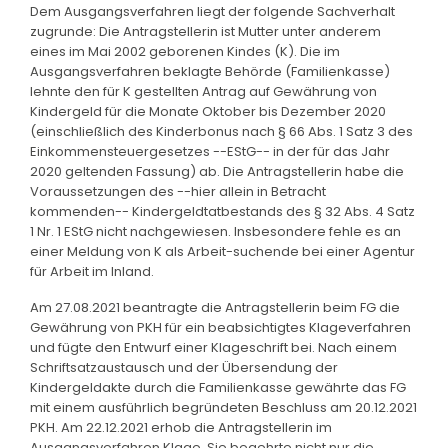
Dem Ausgangsverfahren liegt der folgende Sachverhalt
zugrunde: Die Antragstellerin ist Mutter unter anderem
eines im Mai 2002 geborenen Kindes (K). Die im
Ausgangsverfahren beklagte Behörde (Familienkasse)
lehnte den für K gestellten Antrag auf Gewährung von
Kindergeld für die Monate Oktober bis Dezember 2020
(einschließlich des Kinderbonus nach § 66 Abs. 1 Satz 3 des
Einkommensteuergesetzes --EStG-- in der für das Jahr
2020 geltenden Fassung) ab. Die Antragstellerin habe die
Voraussetzungen des --hier allein in Betracht
kommenden-- Kindergeldtatbestands des § 32 Abs. 4 Satz
1 Nr. 1 EStG nicht nachgewiesen. Insbesondere fehle es an
einer Meldung von K als Arbeit-suchende bei einer Agentur
für Arbeit im Inland.
Am 27.08.2021 beantragte die Antragstellerin beim FG die
Gewährung von PKH für ein beabsichtigtes Klageverfahren
und fügte den Entwurf einer Klageschrift bei. Nach einem
Schriftsatzaustausch und der Übersendung der
Kindergeldakte durch die Familienkasse gewährte das FG
mit einem ausführlich begründeten Beschluss am 20.12.2021
PKH. Am 22.12.2021 erhob die Antragstellerin im
Ausgangsverfahren Klage. Sie begehrte nicht nur die