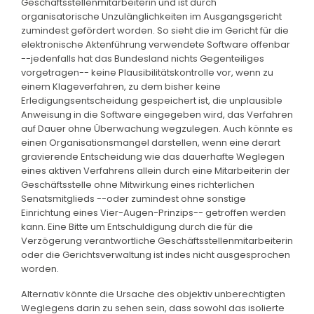
Geschäftsstellenmitarbeiterin und ist durch
organisatorische Unzulänglichkeiten im Ausgangsgericht
zumindest gefördert worden. So sieht die im Gericht für die
elektronische Aktenführung verwendete Software offenbar
--jedenfalls hat das Bundesland nichts Gegenteiliges
vorgetragen-- keine Plausibilitätskontrolle vor, wenn zu
einem Klageverfahren, zu dem bisher keine
Erledigungsentscheidung gespeichert ist, die unplausible
Anweisung in die Software eingegeben wird, das Verfahren
auf Dauer ohne Überwachung wegzulegen. Auch könnte es
einen Organisationsmangel darstellen, wenn eine derart
gravierende Entscheidung wie das dauerhafte Weglegen
eines aktiven Verfahrens allein durch eine Mitarbeiterin der
Geschäftsstelle ohne Mitwirkung eines richterlichen
Senatsmitglieds --oder zumindest ohne sonstige
Einrichtung eines Vier-Augen-Prinzips-- getroffen werden
kann. Eine Bitte um Entschuldigung durch die für die
Verzögerung verantwortliche Geschäftsstellenmitarbeiterin
oder die Gerichtsverwaltung ist indes nicht ausgesprochen
worden.
Alternativ könnte die Ursache des objektiv unberechtigten
Weglegens darin zu sehen sein, dass sowohl das isolierte