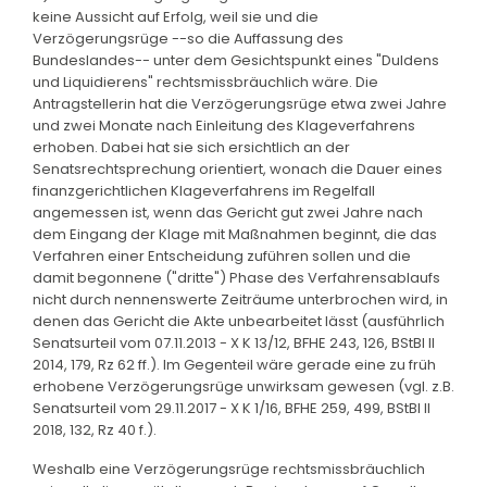
keine Aussicht auf Erfolg, weil sie und die
Verzögerungsrüge --so die Auffassung des
Bundeslandes-- unter dem Gesichtspunkt eines "Duldens
und Liquidierens" rechtsmissbräuchlich wäre. Die
Antragstellerin hat die Verzögerungsrüge etwa zwei Jahre
und zwei Monate nach Einleitung des Klageverfahrens
erhoben. Dabei hat sie sich ersichtlich an der
Senatsrechtsprechung orientiert, wonach die Dauer eines
finanzgerichtlichen Klageverfahrens im Regelfall
angemessen ist, wenn das Gericht gut zwei Jahre nach
dem Eingang der Klage mit Maßnahmen beginnt, die das
Verfahren einer Entscheidung zuführen sollen und die
damit begonnene ("dritte") Phase des Verfahrensablaufs
nicht durch nennenswerte Zeiträume unterbrochen wird, in
denen das Gericht die Akte unbearbeitet lässt (ausführlich
Senatsurteil vom 07.11.2013 - X K 13/12, BFHE 243, 126, BStBl II
2014, 179, Rz 62 ff.). Im Gegenteil wäre gerade eine zu früh
erhobene Verzögerungsrüge unwirksam gewesen (vgl. z.B.
Senatsurteil vom 29.11.2017 - X K 1/16, BFHE 259, 499, BStBl II
2018, 132, Rz 40 f.).
Weshalb eine Verzögerungsrüge rechtsmissbräuchlich