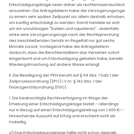
Entschädigungsklage seien daher als rechtsmissbräuchlich
anzusehen. Die Antragstellerin habe die Verzögerungsrüge
zu einem sehr späten Zeitpunkt vor allem deshalb erhoben,
um künftig entschädigt zu werden. Damit handele es sich
um ein unzulässiges "Dulden und Liquidieren". Jedenfalls
wirke eine Verzögerungsrüge nach der Rechtsprechung
des beschließenden Senats im Regelfall nur gut sechs
Monate zurück. Vorliegend habe die Antragstellerin
dadurch, dass die Berichterstatterin das Versehen sofort
eingeräumt und um Entschuldigung gebeten habe, bereits
Wiedergutmachung auf andere Weise erlangt.
II. Die Bewilligung der PKH beruht auf § 114 Abs. 1 Satz 1 der
Zivilprozessordnung (ZPO) i.V.m. § 142 Abs. 1 der
Finanzgerichtsordnung (FGO).
1. Die beabsichtigte Rechtsverfolgung im Wege der
Erhebung einer Entschädigungsklage bietet --allerdings
nur in Bezug auf einen Entschädigungsbetrag von 1.400 €--
hinreichende Aussicht auf Erfolg und erscheint nicht als
mutwillig.
a) Eine Entschädigungsklage hätte nicht schon deshalb