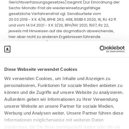
Gerichtsverfassungsgesetzes) beginnt (zur Einordnung der
Sechs-Monats-Frist als wiedereinsetzungsfähige
gesetzliche Verfahrensfrist vgl. Senatsurteile vom
20.03.2019 - X K 4/18, BFHE 263, 498, BStBl II 2020, 16, Rz 42 ff.
und vom 14.04.2021 - X K 3/20, BFH/NV 2021, 1507, Rz 22,
jeweils mit Hinweisen auf die dogmatisch abweichende,
hier aber nicht zu anderen Ergebnissen führende
Auffassung des BSG).
Diese Webseite verwendet Cookies
Wir verwenden Cookies, um Inhalte und Anzeigen zu 
personalisieren, Funktionen für soziale Medien anbieten zu 
können und die Zugriffe auf unsere Website zu analysieren. 
Außerdem geben wir Informationen zu Ihrer Verwendung 
unserer Website an unsere Partner für soziale Medien, 
Bundeskanzlerplatz 2
Werbung und Analysen weiter. Unsere Partner führen diese 
53113 Bonn
Informationen möglicherweise mit weiteren Daten 
zusammen, die Sie ihnen bereitgestellt haben oder die sie 
Pressemitteilungen
AGB
|