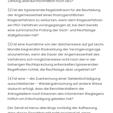
Zahlung überdurchschnittlich hoch sei)?
(2) Ist der typisierende Regelzeitraum für die Beurteilung
der Angemessenheit eines finanzgerichtlichen
Klageverfahrens zu verkürzen, wenn dem Klageverfahren
ein PKH-Verfahren vorangegangen ist, bei dem bereits
eine summarische Prüfung der Sach- und Rechtslage
stattgefunden hat?
(3) Ist eine Ausnahme von der üblicherweise auf gut sechs
Monate begrenzten Rückwirkung der Verzögerungsrüge
anzunehmen, wenn die Dauer der Angemessenheit des
Verfahrens sich möglicherweise nicht nach den in der
bisherigen Rechtsprechung entwickelten typisierenden
Regelfristen richtet, die Rechtslage aber ungeklärt ist?
(4) Ist eine --die Zuerkennung einer Geldentschädigung
ausschließende-- Wiedergutmachung auf andere Weise
dadurch erfolgt, dass die Berichterstatterin die
Antragstellerin nach Erkennen des irrtümlichen Weglegens
höflich um Entschuldigung gebeten hat?
Der Senat ist hierzu allerdings vorläufig der Auffassung,
dass dieser Gesichtspunkt nicht geeignet ist, einen