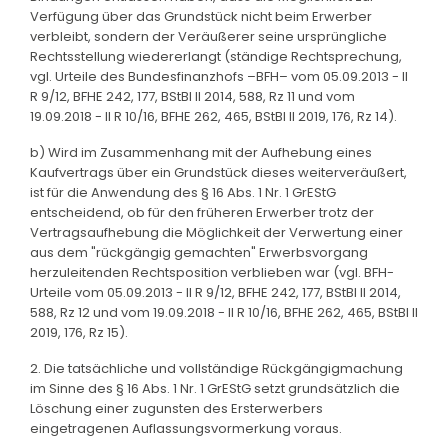
Verfügung über das Grundstück nicht beim Erwerber
verbleibt, sondern der Veräußerer seine ursprüngliche
Rechtsstellung wiedererlangt (ständige Rechtsprechung,
vgl. Urteile des Bundesfinanzhofs –BFH– vom 05.09.2013 - II
R 9/12, BFHE 242, 177, BStBl II 2014, 588, Rz 11 und vom
19.09.2018 - II R 10/16, BFHE 262, 465, BStBl II 2019, 176, Rz 14).
b) Wird im Zusammenhang mit der Aufhebung eines
Kaufvertrags über ein Grundstück dieses weiterveräußert,
ist für die Anwendung des § 16 Abs. 1 Nr. 1 GrEStG
entscheidend, ob für den früheren Erwerber trotz der
Vertragsaufhebung die Möglichkeit der Verwertung einer
aus dem "rückgängig gemachten" Erwerbsvorgang
herzuleitenden Rechtsposition verblieben war (vgl. BFH-
Urteile vom 05.09.2013 - II R 9/12, BFHE 242, 177, BStBl II 2014,
588, Rz 12 und vom 19.09.2018 - II R 10/16, BFHE 262, 465, BStBl II
2019, 176, Rz 15).
2. Die tatsächliche und vollständige Rückgängigmachung
im Sinne des § 16 Abs. 1 Nr. 1 GrEStG setzt grundsätzlich die
Löschung einer zugunsten des Ersterwerbers
eingetragenen Auflassungsvormerkung voraus.