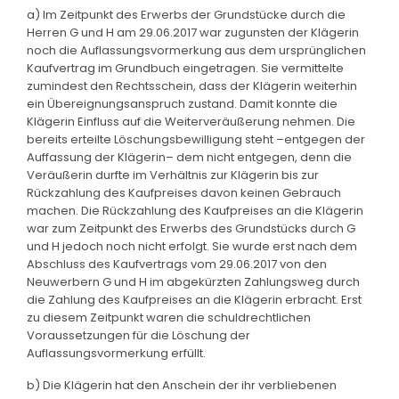
a) Im Zeitpunkt des Erwerbs der Grundstücke durch die
Herren G und H am 29.06.2017 war zugunsten der Klägerin
noch die Auflassungsvormerkung aus dem ursprünglichen
Kaufvertrag im Grundbuch eingetragen. Sie vermittelte
zumindest den Rechtsschein, dass der Klägerin weiterhin
ein Übereignungsanspruch zustand. Damit konnte die
Klägerin Einfluss auf die Weiterveräußerung nehmen. Die
bereits erteilte Löschungsbewilligung steht –entgegen der
Auffassung der Klägerin– dem nicht entgegen, denn die
Veräußerin durfte im Verhältnis zur Klägerin bis zur
Rückzahlung des Kaufpreises davon keinen Gebrauch
machen. Die Rückzahlung des Kaufpreises an die Klägerin
war zum Zeitpunkt des Erwerbs des Grundstücks durch G
und H jedoch noch nicht erfolgt. Sie wurde erst nach dem
Abschluss des Kaufvertrags vom 29.06.2017 von den
Neuwerbern G und H im abgekürzten Zahlungsweg durch
die Zahlung des Kaufpreises an die Klägerin erbracht. Erst
zu diesem Zeitpunkt waren die schuldrechtlichen
Voraussetzungen für die Löschung der
Auflassungsvormerkung erfüllt.
b) Die Klägerin hat den Anschein der ihr verbliebenen