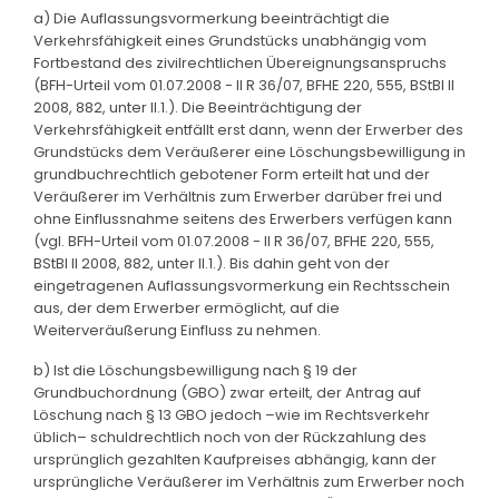
a) Die Auflassungsvormerkung beeinträchtigt die
Verkehrsfähigkeit eines Grundstücks unabhängig vom
Fortbestand des zivilrechtlichen Übereignungsanspruchs
(BFH-Urteil vom 01.07.2008 - II R 36/07, BFHE 220, 555, BStBl II
2008, 882, unter II.1.). Die Beeinträchtigung der
Verkehrsfähigkeit entfällt erst dann, wenn der Erwerber des
Grundstücks dem Veräußerer eine Löschungsbewilligung in
grundbuchrechtlich gebotener Form erteilt hat und der
Veräußerer im Verhältnis zum Erwerber darüber frei und
ohne Einflussnahme seitens des Erwerbers verfügen kann
(vgl. BFH-Urteil vom 01.07.2008 - II R 36/07, BFHE 220, 555,
BStBl II 2008, 882, unter II.1.). Bis dahin geht von der
eingetragenen Auflassungsvormerkung ein Rechtsschein
aus, der dem Erwerber ermöglicht, auf die
Weiterveräußerung Einfluss zu nehmen.
b) Ist die Löschungsbewilligung nach § 19 der
Grundbuchordnung (GBO) zwar erteilt, der Antrag auf
Löschung nach § 13 GBO jedoch –wie im Rechtsverkehr
üblich– schuldrechtlich noch von der Rückzahlung des
ursprünglich gezahlten Kaufpreises abhängig, kann der
ursprüngliche Veräußerer im Verhältnis zum Erwerber noch