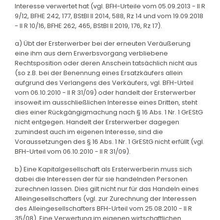
Interesse verwertet hat (vgl. BFH-Urteile vom 05.09.2013 - II R
9/12, BFHE 242, 177, BStBl II 2014, 588, Rz 14 und vom 19.09.2018
- II R 10/16, BFHE 262, 465, BStBl II 2019, 176, Rz 17).
a) Übt der Ersterwerber bei der erneuten Veräußerung
eine ihm aus dem Erwerbsvorgang verbliebene
Rechtsposition oder deren Anschein tatsächlich nicht aus
(so z.B. bei der Benennung eines Ersatzkäufers allein
aufgrund des Verlangens des Verkäufers, vgl. BFH-Urteil
vom 06.10.2010 - II R 31/09) oder handelt der Ersterwerber
insoweit im ausschließlichen Interesse eines Dritten, steht
dies einer Rückgängigmachung nach § 16 Abs. 1 Nr. 1 GrEStG
nicht entgegen. Handelt der Ersterwerber dagegen
zumindest auch im eigenen Interesse, sind die
Voraussetzungen des § 16 Abs. 1 Nr. 1 GrEStG nicht erfüllt (vgl.
BFH-Urteil vom 06.10.2010 - II R 31/09).
b) Eine Kapitalgesellschaft als Ersterwerberin muss sich
dabei die Interessen der für sie handelnden Personen
zurechnen lassen. Dies gilt nicht nur für das Handeln eines
Alleingesellschafters (vgl. zur Zurechnung der Interessen
des Alleingesellschafters BFH-Urteil vom 25.08.2010 - II R
35/08). Eine Verwertung im eigenen wirtschaftlichen