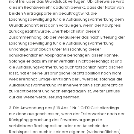
nicht frei über das Grundstück verfügen. Üblicherweise wird
dies im Rechtsverkehr dadurch bewirkt, dass der Notar von
beiden Vertragsparteien beauftragt wird, die
Löschungsbewilligung für die Auflassungsvormerkung dem
Grundbuchamt erst dann vorzulegen, wenn der Kaufpreis
zurückgezahlt wurde. Unerheblich ist in diesem
Zusammenhang, ob der Veräußerer das nach Erteilung der
Löschungsbewilligung für die Auflassungsvormerkung
unrichtige Grundbuch unter Missachtung dieser
schuldrechtlichen Absprache berichtigen lassen könnte.
Solange er dazu im Innenverhältnis nicht berechtigt ist und
die Auflassungsvormerkung auch tatsächlich nicht löschen
lässt, hat er seine ursprüngliche Rechtsposition noch nicht
wiedererlangt. Umgekehrt kann der Erwerber, solange die
Auflassungsvormerkung im Innenverhältnis schuldrechtlich
zu Recht besteht und noch eingetragen ist, weiter Einfluss
auf die Weiterveräußerung nehmen.
3. Die Anwendung des § 16 Abs. 1 Nr. 1 GrEStG ist allerdings
nur dann ausgeschlossen, wenn der Ersterwerber nach der
Rückgängigmachung des Erwerbsvorgangs die
verbliebene Rechtsposition oder den Anschein der
Rechtsposition auch in seinem eigenen (wirtschaftlichen)