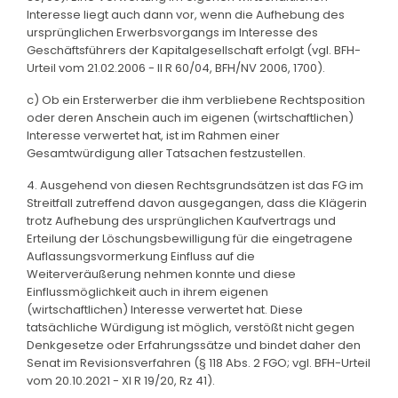
Interesse liegt auch dann vor, wenn die Aufhebung des
ursprünglichen Erwerbsvorgangs im Interesse des
Geschäftsführers der Kapitalgesellschaft erfolgt (vgl. BFH-
Urteil vom 21.02.2006 - II R 60/04, BFH/NV 2006, 1700).
c) Ob ein Ersterwerber die ihm verbliebene Rechtsposition
oder deren Anschein auch im eigenen (wirtschaftlichen)
Interesse verwertet hat, ist im Rahmen einer
Gesamtwürdigung aller Tatsachen festzustellen.
4. Ausgehend von diesen Rechtsgrundsätzen ist das FG im
Streitfall zutreffend davon ausgegangen, dass die Klägerin
trotz Aufhebung des ursprünglichen Kaufvertrags und
Erteilung der Löschungsbewilligung für die eingetragene
Auflassungsvormerkung Einfluss auf die
Weiterveräußerung nehmen konnte und diese
Einflussmöglichkeit auch in ihrem eigenen
(wirtschaftlichen) Interesse verwertet hat. Diese
tatsächliche Würdigung ist möglich, verstößt nicht gegen
Denkgesetze oder Erfahrungssätze und bindet daher den
Senat im Revisionsverfahren (§ 118 Abs. 2 FGO; vgl. BFH-Urteil
vom 20.10.2021 - XI R 19/20, Rz 41).