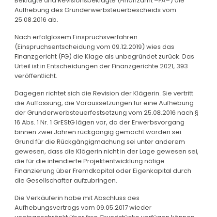
Beklagte und Revisionsbeklagte (Finanzamt –FA–) die
Aufhebung des Grunderwerbsteuerbescheids vom
25.08.2016 ab.
Nach erfolglosem Einspruchsverfahren
(Einspruchsentscheidung vom 09.12.2019) wies das
Finanzgericht (FG) die Klage als unbegründet zurück. Das
Urteil ist in Entscheidungen der Finanzgerichte 2021, 393
veröffentlicht.
Dagegen richtet sich die Revision der Klägerin. Sie vertritt
die Auffassung, die Voraussetzungen für eine Aufhebung
der Grunderwerbsteuerfestsetzung vom 25.08.2016 nach §
16 Abs. 1 Nr. 1 GrEStG lägen vor, da der Erwerbsvorgang
binnen zwei Jahren rückgängig gemacht worden sei.
Grund für die Rückgängigmachung sei unter anderem
gewesen, dass die Klägerin nicht in der Lage gewesen sei,
die für die intendierte Projektentwicklung nötige
Finanzierung über Fremdkapital oder Eigenkapital durch
die Gesellschafter aufzubringen.
Die Verkäuferin habe mit Abschluss des
Aufhebungsvertrags vom 09.05.2017 wieder