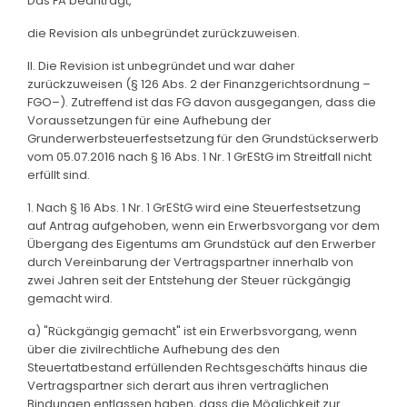
Das FA beantragt,
die Revision als unbegründet zurückzuweisen.
II. Die Revision ist unbegründet und war daher
zurückzuweisen (§ 126 Abs. 2 der Finanzgerichtsordnung –
FGO–). Zutreffend ist das FG davon ausgegangen, dass die
Voraussetzungen für eine Aufhebung der
Grunderwerbsteuerfestsetzung für den Grundstückserwerb
vom 05.07.2016 nach § 16 Abs. 1 Nr. 1 GrEStG im Streitfall nicht
erfüllt sind.
1. Nach § 16 Abs. 1 Nr. 1 GrEStG wird eine Steuerfestsetzung
auf Antrag aufgehoben, wenn ein Erwerbsvorgang vor dem
Übergang des Eigentums am Grundstück auf den Erwerber
durch Vereinbarung der Vertragspartner innerhalb von
zwei Jahren seit der Entstehung der Steuer rückgängig
gemacht wird.
a) "Rückgängig gemacht" ist ein Erwerbsvorgang, wenn
über die zivilrechtliche Aufhebung des den
Steuertatbestand erfüllenden Rechtsgeschäfts hinaus die
Vertragspartner sich derart aus ihren vertraglichen
Bindungen entlassen haben, dass die Möglichkeit zur