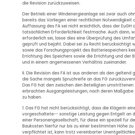
die Revision zurückzuweisen.
Der Betrieb einer Windenergieanlage sei zwar auch ohne
bereits das Vorliegen einer rechtlichen Notwendigkei
Auffassung des FA sei nicht ersichtlich, dass der EuGH 
tatsächlichen Erforderlichkeit festmache. Auch dann
erforderlich sei, lasse dies eine Überprüfung des Umfa
geprüft und bejaht. Dabei sei zu Recht berücksichtigt
sowie das Forschungsprojekt des Batteriespeichers ke
Errichtung des Speichers sowie die Errichtung und de
und in einem angemessenen Verhältnis zueinander.
II. Die Revision des FA ist aus anderen als den gelte
die Sache mangels Spruchreife an das FG zurückzuverwei
Das FG hat den zwischen den Beteiligten umstrittenen 
erbrachten Ausgangsleistungen, nach deren Maßgabe ü
zu haben.
1. Das FG hat nicht berücksichtigt, dass die Klägerin e
vorgeschaltete-- sonstige Leistung gegen Entgelt an d
einer Personengesellschaft, für diese ein speziell für
Baukosten hierfür nur bis zu einer bestimmten Höhe z
verpflichtet ist, kann trotz vereinbarter Unentgeltlic