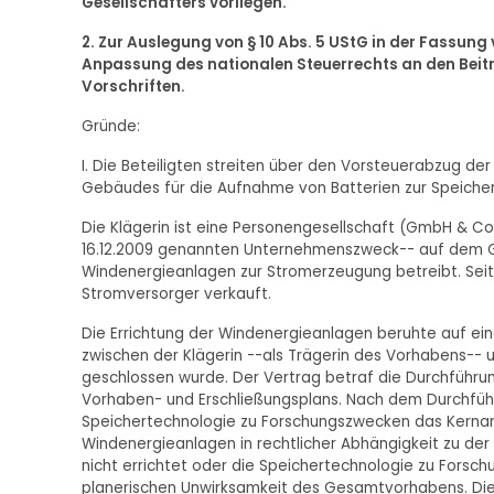
Gesellschafters vorliegen.
2. Zur Auslegung von § 10 Abs. 5 UStG in der Fassung vo
Anpassung des nationalen Steuerrechts an den Beitri
Vorschriften.
Gründe:
I. Die Beteiligten streiten über den Vorsteuerabzug der
Gebäudes für die Aufnahme von Batterien zur Speicherun
Die Klägerin ist eine Personengesellschaft (GmbH & C
16.12.2009 genannten Unternehmenszweck-- auf dem 
Windenergieanlagen zur Stromerzeugung betreibt. Seit 
Stromversorger verkauft.
Die Errichtung der Windenergieanlagen beruhte auf ei
zwischen der Klägerin --als Trägerin des Vorhabens--
geschlossen wurde. Der Vertrag betraf die Durchführ
Vorhaben- und Erschließungsplans. Nach dem Durchfüh
Speichertechnologie zu Forschungszwecken das Kernan
Windenergieanlagen in rechtlicher Abhängigkeit zu de
nicht errichtet oder die Speichertechnologie zu Forsc
planerischen Unwirksamkeit des Gesamtvorhabens. Die 