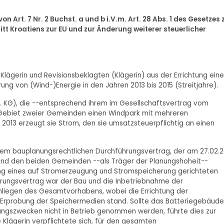
n Art. 7 Nr. 2 Buchst. a und b i.V.m. Art. 28 Abs. 1 des Gesetzes 
tt Kroatiens zur EU und zur Änderung weiterer steuerlicher
 Klägerin und Revisionsbeklagten (Klägerin) aus der Errichtung ein
g von (Wind-)Energie in den Jahren 2013 bis 2015 (Streitjahre).
o. KG), die --entsprechend ihrem im Gesellschaftsvertrag vom
Gebiet zweier Gemeinden einen Windpark mit mehreren
2013 erzeugt sie Strom, den sie umsatzsteuerpflichtig an einen
nem bauplanungsrechtlichen Durchführungsvertrag, der am 27.02.2
 und den beiden Gemeinden --als Träger der Planungshoheit--
ung eines auf Stromerzeugung und Stromspeicherung gerichteten
rungsvertrag war der Bau und die Inbetriebnahme der
liegen des Gesamtvorhabens, wobei die Errichtung der
r Erprobung der Speichermedien stand. Sollte das Batteriegebäude
hungszwecken nicht in Betrieb genommen werden, führte dies zur
Klägerin verpflichtete sich, für den gesamten