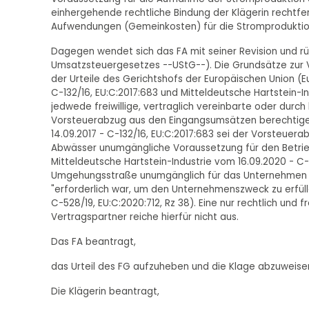
einhergehende rechtliche Bindung der Klägerin rechtfe
Aufwendungen (Gemeinkosten) für die Stromproduktion d
Dagegen wendet sich das FA mit seiner Revision und rügt 
Umsatzsteuergesetzes --UStG--). Die Grundsätze zur 
der Urteile des Gerichtshofs der Europäischen Union (E
C-132/16, EU:C:2017:683 und Mitteldeutsche Hartstein-In
jedwede freiwillige, vertraglich vereinbarte oder durc
Vorsteuerabzug aus den Eingangsumsätzen berechtige. 
14.09.2017 - C-132/16, EU:C:2017:683 sei der Vorsteuer
Abwässer unumgängliche Voraussetzung für den Betrie
Mitteldeutsche Hartstein-Industrie vom 16.09.2020 - C-
Umgehungsstraße unumgänglich für das Unternehmen g
"erforderlich war, um den Unternehmenszweck zu erfülle
C-528/19, EU:C:2020:712, Rz 38). Eine nur rechtlich und
Vertragspartner reiche hierfür nicht aus.
Das FA beantragt,
das Urteil des FG aufzuheben und die Klage abzuweise
Die Klägerin beantragt,