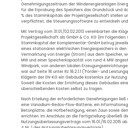
Genehmigungszeitraum der Windenergieanlagen Energies
für die Erprobung des Speichers das Grundstück und das
% des Stammkapitals der Projektgesellschaft stellen 
verpflichtet, die Steuerungssoftware zu entwickeln und
Mit Vertrag vom 31.01./02.02.2013 vereinbarten die Kl
Projektgesellschaft als GmbH & Co. KG (im Folgenden:
Stammkapital der Komplementär-GmbH betrug jeweils 5
eines stationären elektrischen Energiespeichers in d
Vermarktung von Energie (Strom) aus dem Speicher, wob
MW und einer Speicherkapazität von rund 4 MW angest
Windpark, von anderen lokalen Erzeugungseinrichtung
war auf Seite 18 unter Rz 18.2.1.1 ("Förder- und Leistun
Klägerin der EN-KG ein Gebäude kostenlos zur Nutzung
Soweit die Kosten der Errichtung dieses Gebäudes ein
überschießenden Kosten selbst zu tragen.
Nach Erteilung der erforderlichen Genehmigungen ließ
eine Vanadium-Redox-Flow-Batterie, ein Informations
Betonplatte, die Hofbefestigung, einen Zaun sowie de
errichten. Im Anschluss an die Fertigstellung überließ 
Nutzungsüberlassungsvertrags vom 16.01./16.02.2015 a
4 Nr. 1 des Nutzungsüberlassungsvertrags).