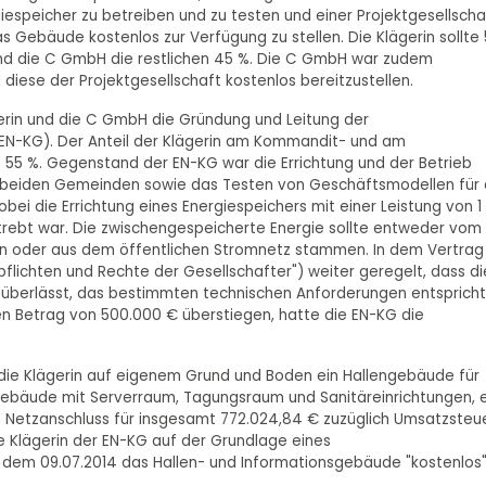
peicher zu betreiben und zu testen und einer Projektgesellscha
 Gebäude kostenlos zur Verfügung zu stellen. Die Klägerin sollte
und die C GmbH die restlichen 45 %. Die C GmbH war zudem
 diese der Projektgesellschaft kostenlos bereitzustellen.
ägerin und die C GmbH die Gründung und Leitung der
 EN-KG). Der Anteil der Klägerin am Kommandit- und am
5 %. Gegenstand der EN-KG war die Errichtung und der Betrieb
en beiden Gemeinden sowie das Testen von Geschäftsmodellen für 
ei die Errichtung eines Energiespeichers mit einer Leistung von 1
rebt war. Die zwischengespeicherte Energie sollte entweder vom
en oder aus dem öffentlichen Stromnetz stammen. In dem Vertrag
gspflichten und Rechte der Gesellschafter") weiter geregelt, dass di
 überlässt, das bestimmten technischen Anforderungen entspricht
en Betrag von 500.000 € überstiegen, hatte die EN-KG die
 die Klägerin auf eigenem Grund und Boden ein Hallengebäude für
gebäude mit Serverraum, Tagungsraum und Sanitäreinrichtungen, 
n Netzanschluss für insgesamt 772.024,84 € zuzüglich Umsatzsteu
die Klägerin der EN-KG auf der Grundlage eines
b dem 09.07.2014 das Hallen- und Informationsgebäude "kostenlos"