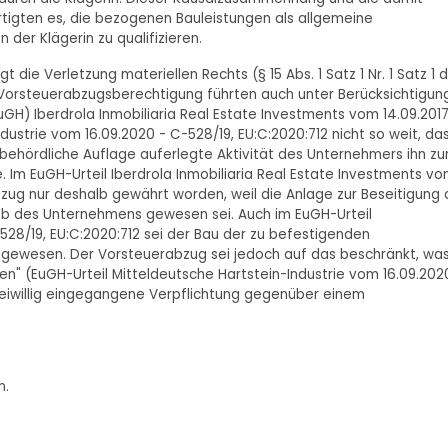
rtigten es, die bezogenen Bauleistungen als allgemeine
er Klägerin zu qualifizieren.
die Verletzung materiellen Rechts (§ 15 Abs. 1 Satz 1 Nr. 1 Satz 1 
Vorsteuerabzugsberechtigung führten auch unter Berücksichtigun
uGH) Iberdrola Inmobiliaria Real Estate Investments vom 14.09.2017
dustrie vom 16.09.2020 - C-528/19, EU:C:2020:712 nicht so weit, da
h behördliche Auflage auferlegte Aktivität des Unternehmers ihn z
Im EuGH-Urteil Iberdrola Inmobiliaria Real Estate Investments v
abzug nur deshalb gewährt worden, weil die Anlage zur Beseitigung 
b des Unternehmens gewesen sei. Auch im EuGH-Urteil
528/19, EU:C:2020:712 sei der Bau der zu befestigenden
ewesen. Der Vorsteuerabzug sei jedoch auf das beschränkt, wa
n" (EuGH-Urteil Mitteldeutsche Hartstein-Industrie vom 16.09.202
 freiwillig eingegangene Verpflichtung gegenüber einem
n.