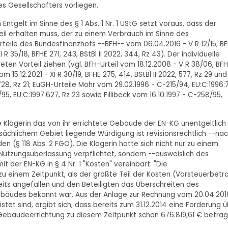
es Gesellschafters vorliegen.
ntgelt im Sinne des § 1 Abs. 1 Nr. 1 UStG setzt voraus, dass der
eil erhalten muss, der zu einem Verbrauch im Sinne des
teile des Bundesfinanzhofs --BFH-- vom 06.04.2016 - V R 12/15, B
 R 35/18, BFHE 271, 243, BStBl II 2022, 344, Rz 43). Der individuelle
en Vorteil ziehen (vgl. BFH-Urteil vom 18.12.2008 - V R 38/06, BF
om 15.12.2021 - XI R 30/19, BFHE 275, 414, BStBl II 2022, 577, Rz 29 und
 728, Rz 21; EuGH-Urteile Mohr vom 29.02.1996 - C-215/94, EU:C:1996:7
, EU:C:1997:627, Rz 23 sowie Fillibeck vom 16.10.1997 - C-258/95,
e Klägerin das von ihr errichtete Gebäude der EN-KG unentgeltlich 
sächlichem Gebiet liegende Würdigung ist revisionsrechtlich --na
 (§ 118 Abs. 2 FGO). Die Klägerin hatte sich nicht nur zu einem
 Nutzungsüberlassung verpflichtet, sondern --ausweislich des
t der EN-KG in § 4 Nr. 1 "Kosten" vereinbart: "Die
zu einem Zeitpunkt, als der größte Teil der Kosten (Vorsteuerbetr
eits angefallen und den Beteiligten das Überschreiten des
ebäudes bekannt war. Aus der Anlage zur Rechnung vom 20.04.201
stet sind, ergibt sich, dass bereits zum 31.12.2014 eine Forderung 
 Gebäudeerrichtung zu diesem Zeitpunkt schon 676.819,61 € betra