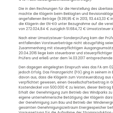
Die in den Rechnungen für die Herstellung des über
machte die Klägerin beim Beklagten und Revisionskläge
angefallenen Beträge (9.391,95 € in 2013, 113.443,33 € in
die Klägerin der EN-KG unter Bezugnahme auf die ver
von 272.024,84 € zuzüglich 51.684,72 € Umsatzsteuer 
Nach einer Umsatzsteuer-Sonderprüfung kam der Prüfer
entfallenden Vorsteuerbeträge nicht abzugsfähig seien
Zusammenhang mit steuerpflichtigen Ausgangsumsätz
20.04.2016 liege kein steuerbarer und steuerpflichtig
Prüfers und erließ unter dem 14.03.2017 entsprechende
Den dagegen eingelegten Einspruch wies das FA am 02.
jedoch Erfolg. Das Finanzgericht (FG) ging in seinem in
davon aus, dass die Klägerin zum Vorsteuerabzug aus d
verpflichtet gewesen, einen Gesellschafterbeitrag in 
Kostendeckel von 500.000 € zu leisten, dieser Beitrag 
Erhalt der Genehmigung zum Betrieb des Windparks zu e
eigene unternehmerische Betätigung der Klägerin darst
der Genehmigung zum Bau und Betrieb der Windenergie
gesamten Genehmigungszeitraum Energiespeicher betrei
Voraussetzung für die Aufnahme der Stromproduktion 