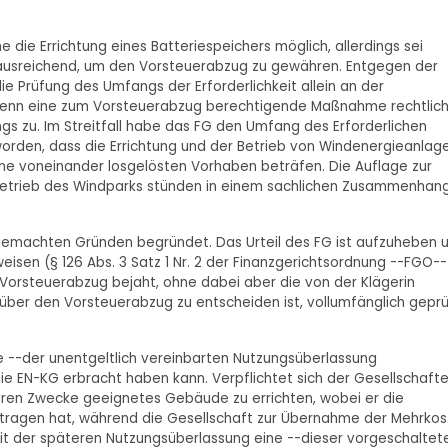
 die Errichtung eines Batteriespeichers möglich, allerdings sei
t ausreichend, um den Vorsteuerabzug zu gewähren. Entgegen der
die Prüfung des Umfangs der Erforderlichkeit allein an der
, wenn eine zum Vorsteuerabzug berechtigende Maßnahme rechtlic
ngs zu. Im Streitfall habe das FG den Umfang des Erforderlichen
 worden, dass die Errichtung und der Betrieb von Windenergieanlag
ine voneinander losgelösten Vorhaben beträfen. Die Auflage zur
r Betrieb des Windparks stünden in einem sachlichen Zusammenhan
nd gemachten Gründen begründet. Das Urteil des FG ist aufzuheben 
sen (§ 126 Abs. 3 Satz 1 Nr. 2 der Finanzgerichtsordnung --FGO--
Vorsteuerabzug bejaht, ohne dabei aber die von der Klägerin
ber den Vorsteuerabzug zu entscheiden ist, vollumfänglich geprü
ine --der unentgeltlich vereinbarten Nutzungsüberlassung
ie EN-KG erbracht haben kann. Verpflichtet sich der Gesellschafte
 deren Zwecke geeignetes Gebäude zu errichten, wobei er die
u tragen hat, während die Gesellschaft zur Übernahme der Mehrko
hkeit der späteren Nutzungsüberlassung eine --dieser vorgeschaltet