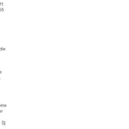
ft
 55
die
e
.
eine
er
 (§