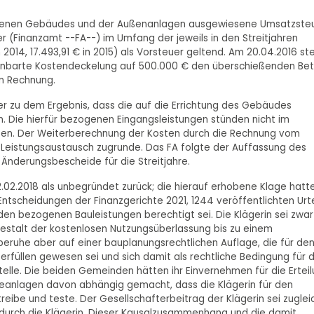
lassenen Gebäudes und der Außenanlagen ausgewiesene Umsatzste
r (Finanzamt --FA--) im Umfang der jeweils in den Streitjahren
 2014, 17.493,91 € in 2015) als Vorsteuer geltend. Am 20.04.2016 ste
einbarte Kostendeckelung auf 500.000 € den überschießenden Be
in Rechnung.
 zu dem Ergebnis, dass die auf die Errichtung des Gebäudes
. Die hierfür bezogenen Eingangsleistungen stünden nicht im
en. Der Weiterberechnung der Kosten durch die Rechnung vom
er Leistungsaustausch zugrunde. Das FA folgte der Auffassung des
 Änderungsbescheide für die Streitjahre.
02.2018 als unbegründet zurück; die hierauf erhobene Klage hatt
 Entscheidungen der Finanzgerichte 2021, 1244 veröffentlichten Urte
en bezogenen Bauleistungen berechtigt sei. Die Klägerin sei zwar
Gestalt der kostenlosen Nutzungsüberlassung bis zu einem
beruhe aber auf einer bauplanungsrechtlichen Auflage, die für de
rfüllen gewesen sei und sich damit als rechtliche Bedingung für d
elle. Die beiden Gemeinden hätten ihr Einvernehmen für die Ertei
anlagen davon abhängig gemacht, dass die Klägerin für den
be und teste. Der Gesellschafterbeitrag der Klägerin sei zuglei
durch die Klägerin. Dieser Kausalzusammenhang und die damit