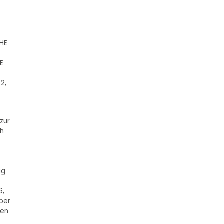
FHE
HE
2,
zur
ch
ag
6,
über
gen