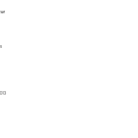
zur
es
013