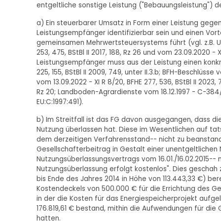
entgeltliche sonstige Leistung ("Bebauungsleistung") d
a) Ein steuerbarer Umsatz in Form einer Leistung gegen E
Leistungsempfänger identifizierbar sein und einen Vort
gemeinsamen Mehrwertsteuersystems führt (vgl. z.B. Ur
253, 475, BStBl II 2017, 188, Rz 26 und vom 23.09.2020 - XI
Leistungsempfänger muss aus der Leistung einen konkret
225, 155, BStBl II 2009, 749, unter II.3.b; BFH-Beschlüsse v
vom 13.09.2022 - XI R 8/20, BFHE 277, 536, BStBl II 2023,
Rz 20; Landboden-Agrardienste vom 18.12.1997 - C-384/95
EU:C:1997:491).
b) Im Streitfall ist das FG davon ausgegangen, dass di
Nutzung überlassen hat. Diese im Wesentlichen auf tat
dem derzeitigen Verfahrensstand-- nicht zu beanstanden
Gesellschafterbeitrag in Gestalt einer unentgeltlichen
Nutzungsüberlassungsvertrags vom 16.01./16.02.2015-- mi
Nutzungsüberlassung erfolgt kostenlos". Dies geschah 
bis Ende des Jahres 2014 in Höhe von 113.443,33 €) ber
Kostendeckels von 500.000 € für die Errichtung des G
in der die Kosten für das Energiespeicherprojekt aufgeli
176.819,61 € bestand, mithin die Aufwendungen für die
hatten.