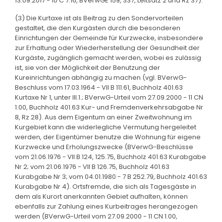
13.09.2017 - 10 C 7.16, BVerwGE 159, 337, Leitsatz 2 und Rz 37).
(3) Die Kurtaxe ist als Beitrag zu den Sondervorteilen
gestaltet, die den Kurgästen durch die besonderen
Einrichtungen der Gemeinde für Kurzwecke, insbesondere
zur Erhaltung oder Wiederherstellung der Gesundheit der
Kurgäste, zugänglich gemacht werden, wobei es zulässig
ist, sie von der Möglichkeit der Benutzung der
Kureinrichtungen abhängig zu machen (vgl. BVerwG-
Beschluss vom 17.03.1964 - VII B 111.61, Buchholz 401.63
Kurtaxe Nr 1, unter III.1.; BVerwG-Urteil vom 27.09.2000 - 11 CN
1.00, Buchholz 401.63 Kur- und Fremdenverkehrsabgabe Nr
8, Rz 28). Aus dem Eigentum an einer Zweitwohnung im
Kurgebiet kann die widerlegliche Vermutung hergeleitet
werden, der Eigentümer benutze die Wohnung für eigene
Kurzwecke und Erholungszwecke (BVerwG-Beschlüsse
vom 21.06.1976 - VII B 124, 125.75, Buchholz 401.63 Kurabgabe
Nr 2; vom 21.06.1976 - VII B 126.75, Buchholz 401.63
Kurabgabe Nr 3; vom 04.01.1980 - 7 B 252.79, Buchholz 401.63
Kurabgabe Nr 4). Ortsfremde, die sich als Tagesgäste in
dem als Kurort anerkannten Gebiet aufhalten, können
ebenfalls zur Zahlung eines Kurbeitrages herangezogen
werden (BVerwG-Urteil vom 27.09.2000 - 11 CN 1.00,