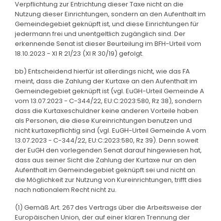
Verpflichtung zur Entrichtung dieser Taxe nicht an die
Nutzung dieser Einrichtungen, sondern an den Aufenthalt im
Gemeindegebiet geknüpft ist, und diese Einrichtungen für
jedermann frei und unentgeltlich zugänglich sind. Der
erkennende Senat ist dieser Beurteilung im BFH-Urteil vom
18.10.2023 - XI R 21/23 (XI R 30/19) gefolgt.
bb) Entscheidend hierfür ist allerdings nicht, wie das FA
meint, dass die Zahlung der Kurtaxe an den Aufenthalt im
Gemeindegebiet geknüpft ist (vgl. EuGH-Urteil Gemeinde A
vom 13.07.2023 - C-344/22, EU:C:2023:580, Rz 38), sondern
dass die Kurtaxeschuldner keine anderen Vorteile haben
als Personen, die diese Kureinrichtungen benutzen und
nicht kurtaxepflichtig sind (vgl. EuGH-Urteil Gemeinde A vom
13.07.2023 - C-344/22, EU:C:2023:580, Rz 39). Denn soweit
der EuGH den vorlegenden Senat darauf hingewiesen hat,
dass aus seiner Sicht die Zahlung der Kurtaxe nur an den
Aufenthalt im Gemeindegebiet geknüpft sei und nicht an
die Möglichkeit zur Nutzung von Kureinrichtungen, trifft dies
nach nationalem Recht nicht zu.
(1) Gemäß Art. 267 des Vertrags über die Arbeitsweise der
Europäischen Union, der auf einer klaren Trennung der