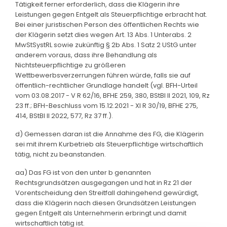
Tätigkeit ferner erforderlich, dass die Klägerin ihre
Leistungen gegen Entgelt als Steuerpflichtige erbracht hat.
Bei einer juristischen Person des öffentlichen Rechts wie
der Klägerin setzt dies wegen Art. 13 Abs. 1 Unterabs. 2
MwStSystRL sowie zukünftig § 2b Abs. 1 Satz 2 UStG unter
anderem voraus, dass ihre Behandlung als
Nichtsteuerpflichtige zu größeren
Wettbewerbsverzerrungen führen würde, falls sie auf
öffentlich-rechtlicher Grundlage handelt (vgl. BFH-Urteil
vom 03.08.2017 - V R 62/16, BFHE 259, 380, BStBl II 2021, 109, Rz
23 ff.; BFH-Beschluss vom 15.12.2021 - XI R 30/19, BFHE 275,
414, BStBl II 2022, 577, Rz 37 ff.).
d) Gemessen daran ist die Annahme des FG, die Klägerin
sei mit ihrem Kurbetrieb als Steuerpflichtige wirtschaftlich
tätig, nicht zu beanstanden.
aa) Das FG ist von den unter b genannten
Rechtsgrundsätzen ausgegangen und hat in Rz 21 der
Vorentscheidung den Streitfall dahingehend gewürdigt,
dass die Klägerin nach diesen Grundsätzen Leistungen
gegen Entgelt als Unternehmerin erbringt und damit
wirtschaftlich tätig ist.