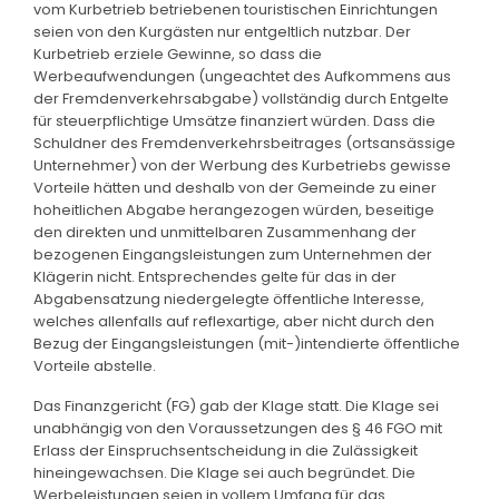
vom Kurbetrieb betriebenen touristischen Einrichtungen
seien von den Kurgästen nur entgeltlich nutzbar. Der
Kurbetrieb erziele Gewinne, so dass die
Werbeaufwendungen (ungeachtet des Aufkommens aus
der Fremdenverkehrsabgabe) vollständig durch Entgelte
für steuerpflichtige Umsätze finanziert würden. Dass die
Schuldner des Fremdenverkehrsbeitrages (ortsansässige
Unternehmer) von der Werbung des Kurbetriebs gewisse
Vorteile hätten und deshalb von der Gemeinde zu einer
hoheitlichen Abgabe herangezogen würden, beseitige
den direkten und unmittelbaren Zusammenhang der
bezogenen Eingangsleistungen zum Unternehmen der
Klägerin nicht. Entsprechendes gelte für das in der
Abgabensatzung niedergelegte öffentliche Interesse,
welches allenfalls auf reflexartige, aber nicht durch den
Bezug der Eingangsleistungen (mit-)intendierte öffentliche
Vorteile abstelle.
Das Finanzgericht (FG) gab der Klage statt. Die Klage sei
unabhängig von den Voraussetzungen des § 46 FGO mit
Erlass der Einspruchsentscheidung in die Zulässigkeit
hineingewachsen. Die Klage sei auch begründet. Die
Werbeleistungen seien in vollem Umfang für das