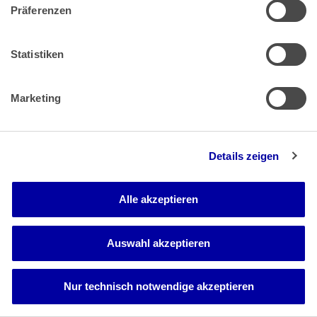
e) Soweit im Einzelfall zweifelhaft sein kann, ob eine
Präferenzen
dauerdefizitäre Tätigkeit einer Gemeinde
nichtwirtschaftlich ist, wenn sich die Gemeinde nicht wie ein
typischer Unternehmer verhält (vgl. BFH-Beschluss vom
Statistiken
15.12.2021 - XI R 30/19, BFHE 275, 414, BStBl II 2022, 577, Rz 34;
BFH-Urteil vom 28.06.2017 - XI R 12/15, BFHE 258, 532, Rz 53;
EuGH-Urteile Gmina L. vom 30.03.2023 - C-616/21,
Marketing
EU:C:2023:280, Rz 43 und 47; Gmina O. vom 30.03.2023 - C-
612/21, EU:C:2023:279, Rz 35 und 38), kommt es darauf im
Streitfall nicht an.
Details zeigen
aa) Dies folgt an sich schon daraus, dass keine
dauerdefizitäre Tätigkeit der Klägerin vorliegt; denn sie
erwirtschaftet mit dem Kurbetrieb Gewinne.
Alle akzeptieren
bb) Unabhängig davon verhält sich eine Kurgemeinde wie
die Klägerin mit der Bereitstellung von Kureinrichtungen
gegen Entgelt marktüblich. Sie wird damit wie eine typische
Auswahl akzeptieren
Unternehmerin tätig, die die Möglichkeit zur Nutzung
touristischer Einrichtungen (wie zum Beispiel Strandkörbe,
Touristen-Attraktionen oder Sehenswürdigkeiten), Sport-
Nur technisch notwendige akzeptieren
oder Freizeiteinrichtungen (wie zum Beispiel ein
Schwimmbad, ein Strandbad oder Parkplätze) gegen