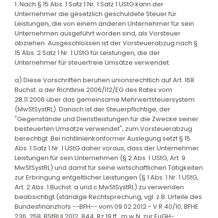
1. Nach § 15 Abs. 1 Satz 1 Nr. 1 Satz 1 UStG kann der
Unternehmer die gesetzlich geschuldete Steuer für
Leistungen, die von einem anderen Unternehmer für sein
Unternehmen ausgeführt worden sind, als Vorsteuer
abziehen. Ausgeschlossen ist der Vorsteuerabzug nach §
15 Abs. 2 Satz 1 Nr. 1 UStG für Leistungen, die der
Unternehmer für steuerfreie Umsätze verwendet.
a) Diese Vorschriften beruhen unionsrechtlich auf Art. 168
Buchst. a der Richtlinie 2006/112/EG des Rates vom
28.11.2006 über das gemeinsame Mehrwertsteuersystem
(MwStSystRL). Danach ist der Steuerpflichtige, der
"Gegenstände und Dienstleistungen für die Zwecke seiner
besteuerten Umsätze verwendet", zum Vorsteuerabzug
berechtigt. Bei richtlinienkonformer Auslegung setzt § 15
Abs. 1 Satz 1 Nr. 1 UStG daher voraus, dass der Unternehmer
Leistungen für sein Unternehmen (§ 2 Abs. 1 UStG, Art. 9
MwStSystRL) und damit für seine wirtschaftlichen Tätigkeiten
zur Erbringung entgeltlicher Leistungen (§ 1 Abs. 1 Nr. 1 UStG,
Art. 2 Abs. 1 Buchst. a und c MwStSystRL) zu verwenden
beabsichtigt (ständige Rechtsprechung, vgl. z.B. Urteile des
Bundesfinanzhofs --BFH-- vom 09.02.2012 - V R 40/10, BFHE
236, 258, BStBl II 2012, 844, Rz 19 ff., m.w.N. zur EuGH-