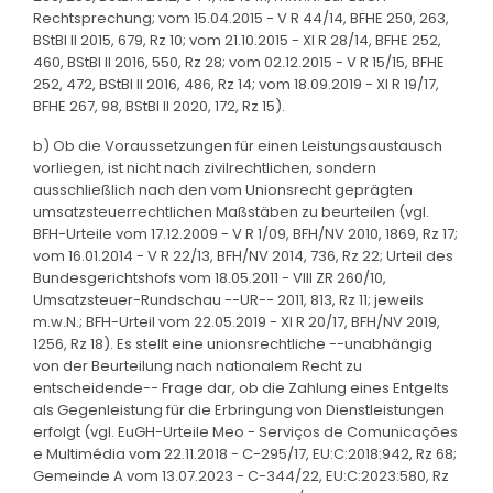
Rechtsprechung; vom 15.04.2015 - V R 44/14, BFHE 250, 263,
BStBl II 2015, 679, Rz 10; vom 21.10.2015 - XI R 28/14, BFHE 252,
460, BStBl II 2016, 550, Rz 28; vom 02.12.2015 - V R 15/15, BFHE
252, 472, BStBl II 2016, 486, Rz 14; vom 18.09.2019 - XI R 19/17,
BFHE 267, 98, BStBl II 2020, 172, Rz 15).
b) Ob die Voraussetzungen für einen Leistungsaustausch
vorliegen, ist nicht nach zivilrechtlichen, sondern
ausschließlich nach den vom Unionsrecht geprägten
umsatzsteuerrechtlichen Maßstäben zu beurteilen (vgl.
BFH-Urteile vom 17.12.2009 - V R 1/09, BFH/NV 2010, 1869, Rz 17;
vom 16.01.2014 - V R 22/13, BFH/NV 2014, 736, Rz 22; Urteil des
Bundesgerichtshofs vom 18.05.2011 - VIII ZR 260/10,
Umsatzsteuer-Rundschau --UR-- 2011, 813, Rz 11; jeweils
m.w.N.; BFH-Urteil vom 22.05.2019 - XI R 20/17, BFH/NV 2019,
1256, Rz 18). Es stellt eine unionsrechtliche --unabhängig
von der Beurteilung nach nationalem Recht zu
entscheidende-- Frage dar, ob die Zahlung eines Entgelts
als Gegenleistung für die Erbringung von Dienstleistungen
erfolgt (vgl. EuGH-Urteile Meo - Serviços de Comunicações
e Multimédia vom 22.11.2018 - C-295/17, EU:C:2018:942, Rz 68;
Gemeinde A vom 13.07.2023 - C-344/22, EU:C:2023:580, Rz