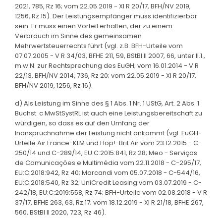
2021, 785, Rz 16; vom 22.05.2019 - XI R 20/17, BFH/NV 2019,
1256, Rz 15). Der Leistungsempfänger muss identifizierbar
sein. Er muss einen Vorteil erhalten, der zu einem
Verbrauch im Sinne des gemeinsamen
Mehrwertsteuerrechts führt (vgl. z.B. BFH-Urteile vom
07.07.2005 - V R 34/03, BFHE 211, 59, BStBl II 2007, 66, unter II.1.,
m.w.N. zur Rechtsprechung des EuGH; vom 16.01.2014 - V R
22/13, BFH/NV 2014, 736, Rz 20; vom 22.05.2019 - XI R 20/17,
BFH/NV 2019, 1256, Rz 16).
d) Als Leistung im Sinne des § 1 Abs. 1 Nr. 1 UStG, Art. 2 Abs. 1
Buchst. c MwStSystRL ist auch eine Leistungsbereitschaft zu
würdigen, so dass es auf den Umfang der
Inanspruchnahme der Leistung nicht ankommt (vgl. EuGH-
Urteile Air France-KLM und Hop!-Brit Air vom 23.12.2015 - C-
250/14 und C-289/14, EU:C:2015:841, Rz 28; Meo - Serviços
de Comunicações e Multimédia vom 22.11.2018 - C-295/17,
EU:C:2018:942, Rz 40; Marcandi vom 05.07.2018 - C-544/16,
EU:C:2018:540, Rz 32; UniCredit Leasing vom 03.07.2019 - C-
242/18, EU:C:2019:558, Rz 74; BFH-Urteile vom 02.08.2018 - V R
37/17, BFHE 263, 63, Rz 17; vom 18.12.2019 - XI R 21/18, BFHE 267,
560, BStBl II 2020, 723, Rz 46).