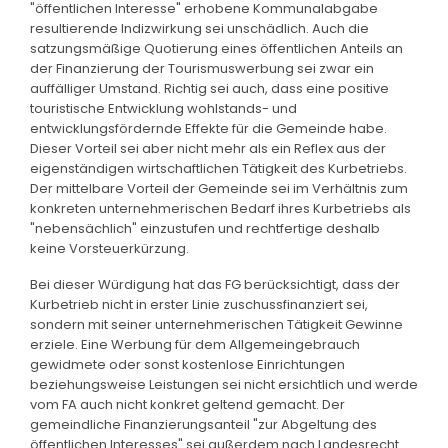
"öffentlichen Interesse" erhobene Kommunalabgabe
resultierende Indizwirkung sei unschädlich. Auch die
satzungsmäßige Quotierung eines öffentlichen Anteils an
der Finanzierung der Tourismuswerbung sei zwar ein
auffälliger Umstand. Richtig sei auch, dass eine positive
touristische Entwicklung wohlstands- und
entwicklungsfördernde Effekte für die Gemeinde habe.
Dieser Vorteil sei aber nicht mehr als ein Reflex aus der
eigenständigen wirtschaftlichen Tätigkeit des Kurbetriebs.
Der mittelbare Vorteil der Gemeinde sei im Verhältnis zum
konkreten unternehmerischen Bedarf ihres Kurbetriebs als
"nebensächlich" einzustufen und rechtfertige deshalb
keine Vorsteuerkürzung.
Bei dieser Würdigung hat das FG berücksichtigt, dass der
Kurbetrieb nicht in erster Linie zuschussfinanziert sei,
sondern mit seiner unternehmerischen Tätigkeit Gewinne
erziele. Eine Werbung für dem Allgemeingebrauch
gewidmete oder sonst kostenlose Einrichtungen
beziehungsweise Leistungen sei nicht ersichtlich und werde
vom FA auch nicht konkret geltend gemacht. Der
gemeindliche Finanzierungsanteil "zur Abgeltung des
öffentlichen Interesses" sei außerdem nach Landesrecht