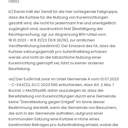
UStG).
b) Daran hält der Senat für die hier vorliegende Fallgruppe,
dass die Kurtaxe für die Nutzung von Kureinrichtungen
gezahlt wird, die nicht für jedermann frei und unentgeltlich
zugänglich sind, ausdrücklich fest (Bestätigung der
Rechtsprechung, vgl. zur Abgrenzung BFH-Urteil vom
18.10.2023 - XI R 21/23 (XI R 30/19), zur amtlichen
Veröffentlichung bestimmt). Der Einwand des FA, dass die
Kurtaxe satzungsgemäß pro Aufenthaltstag erhoben
werde und nicht an die tatsächliche Nutzung einer
Kureinrichtung geknüpft sei, führt zu keiner anderen
Beurteilung.
aa) Der EuGH hat zwar im Urteil Gemeinde A vom 13.07.2023
- C-344/22, EU:C:2023:580 entschieden, dass Art. 2 Abs. 1
Buchst. c MwStSystRL dahin auszulegen ist, dass die
Bereitstellung von Kureinrichtungen durch eine Gemeinde
keine "Dienstleistung gegen Entgelt" im Sinne dieser
Bestimmung darstellt, wenn die Gemeinde von Besuchern,
die sich in der Gemeinde aufhalten, aufgrund einer
kommunalen Satzung eine Kurtaxe in Höhe eines
bestimmten Betrages pro Aufenthaltstag erhebt, wobei die