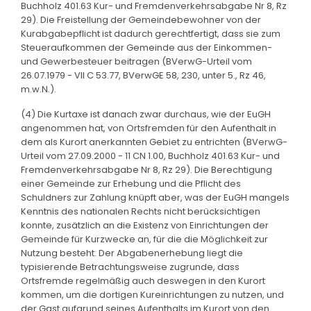
Buchholz 401.63 Kur- und Fremdenverkehrsabgabe Nr 8, Rz
29). Die Freistellung der Gemeindebewohner von der
Kurabgabepflicht ist dadurch gerechtfertigt, dass sie zum
Steueraufkommen der Gemeinde aus der Einkommen-
und Gewerbesteuer beitragen (BVerwG-Urteil vom
26.07.1979 - VII C 53.77, BVerwGE 58, 230, unter 5., Rz 46,
m.w.N.).
(4) Die Kurtaxe ist danach zwar durchaus, wie der EuGH
angenommen hat, von Ortsfremden für den Aufenthalt in
dem als Kurort anerkannten Gebiet zu entrichten (BVerwG-
Urteil vom 27.09.2000 - 11 CN 1.00, Buchholz 401.63 Kur- und
Fremdenverkehrsabgabe Nr 8, Rz 29). Die Berechtigung
einer Gemeinde zur Erhebung und die Pflicht des
Schuldners zur Zahlung knüpft aber, was der EuGH mangels
Kenntnis des nationalen Rechts nicht berücksichtigen
konnte, zusätzlich an die Existenz von Einrichtungen der
Gemeinde für Kurzwecke an, für die die Möglichkeit zur
Nutzung besteht: Der Abgabenerhebung liegt die
typisierende Betrachtungsweise zugrunde, dass
Ortsfremde regelmäßig auch deswegen in den Kurort
kommen, um die dortigen Kureinrichtungen zu nutzen, und
der Gast aufgrund seines Aufenthalts im Kurort von den