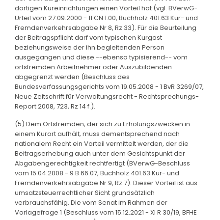
dortigen Kureinrichtungen einen Vorteil hat (vgl. BVerwG-
Urteil vom 27.09.2000 - 11 CN 1.00, Buchholz 401.63 Kur- und
Fremdenverkehrsabgabe Nr 8, Rz 33). Für die Beurteilung
der Beitragspflicht darf vom typischen Kurgast
beziehungsweise der ihn begleitenden Person
ausgegangen und diese --ebenso typisierend-- vom
ortsfremden Arbeitnehmer oder Auszubildenden
abgegrenzt werden (Beschluss des
Bundesverfassungsgerichts vom 19.05.2008 - 1 BvR 3269/07,
Neue Zeitschrift für Verwaltungsrecht - Rechtsprechungs-
Report 2008, 723, Rz 14 f.).
(5) Dem Ortsfremden, der sich zu Erholungszwecken in
einem Kurort aufhält, muss dementsprechend nach
nationalem Recht ein Vorteil vermittelt werden, der die
Beitragserhebung auch unter dem Gesichtspunkt der
Abgabengerechtigkeit rechtfertigt (BVerwG-Beschluss
vom 15.04.2008 - 9 B 66.07, Buchholz 401.63 Kur- und
Fremdenverkehrsabgabe Nr 9, Rz 7). Dieser Vorteil ist aus
umsatzsteuerrechtlicher Sicht grundsätzlich
verbrauchsfähig. Die vom Senat im Rahmen der
Vorlagefrage 1 (Beschluss vom 15.12.2021 - XI R 30/19, BFHE