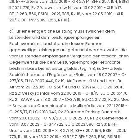
29; BFH-Urteile vom 21.12.2016 - XI R 27/14, BFHE 257, 154, BStBl
II 2021, 779, Rz 29; jeweils m.w.N.; vom 13.02.2019 - XI R 1/17,
BFHE 263, 560, BStBl II 2021, 785, Rz 18; vom 22.05.2019 - XI R
20/17, BFH/NV 2019, 1256, Rz 18).
c) Für eine entgeltliche Leistung muss zwischen dem
Leistenden und dem Leistungsempfänger ein
Rechtsverhältnis bestehen, in dessen Rahmen
gegenseitige Leistungen ausgetauscht werden, wobei die
vom Leistenden empfangene Vergütung den tatsächlichen
Gegenwert für die dem Leistungsempfänger erbrachte
bestimmbare Dienstleistung bildet (vgl. z.B. EuGH-Urteile
Société thermale d'Eugénie-les-Bains vom 18.07.2007 - C-
277/05, EU:C:2007:440, Rz 19; Air France-KLM und Hop!-Brit
Air vom 23.12.2015 - C-250/14 und C-289/14, EU:C:2015:841,
Rz 22; Cesky rozhlas vom 22.06.2016 - C-11/15, EU:C:2016:470,
Rz 21; SAWP vom 18.01.2017 - C-37/16, EU:C:2017:22, Rz 25; Meo
- Serviços de Comunicações e Multimédia vom 22.11.2018 -
C-295/17, EU:C:2018:942, Rz 39; Apcoa Parking Danmark
vom 20.01.2022 - C-90/20, EU:C:2022:37, Rz 27; Gemeinde A
vom 13.07.2023 - C-344/22, EU:C:2023:580, Rz 33; BFH-
Urteile vom 21.12.2016 - XI R 27/14, BFHE 257, 154, BStBl II 2021,
779, Rz 16; vom 13.02.2019 - XI R 1/17, BFHE 263, 560, BStBl II