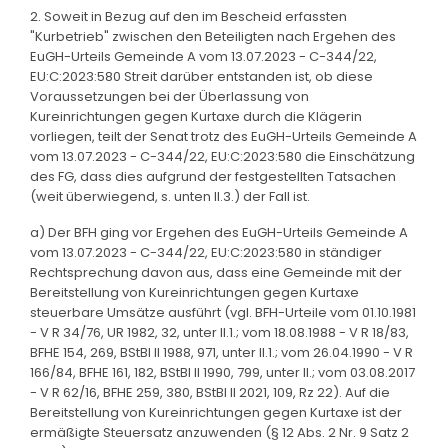
2. Soweit in Bezug auf den im Bescheid erfassten
"Kurbetrieb" zwischen den Beteiligten nach Ergehen des
EuGH-Urteils Gemeinde A vom 13.07.2023 - C-344/22,
EU:C:2023:580 Streit darüber entstanden ist, ob diese
Voraussetzungen bei der Überlassung von
Kureinrichtungen gegen Kurtaxe durch die Klägerin
vorliegen, teilt der Senat trotz des EuGH-Urteils Gemeinde A
vom 13.07.2023 - C-344/22, EU:C:2023:580 die Einschätzung
des FG, dass dies aufgrund der festgestellten Tatsachen
(weit überwiegend, s. unten II.3.) der Fall ist.
a) Der BFH ging vor Ergehen des EuGH-Urteils Gemeinde A
vom 13.07.2023 - C-344/22, EU:C:2023:580 in ständiger
Rechtsprechung davon aus, dass eine Gemeinde mit der
Bereitstellung von Kureinrichtungen gegen Kurtaxe
steuerbare Umsätze ausführt (vgl. BFH-Urteile vom 01.10.1981
- V R 34/76, UR 1982, 32, unter II.1.; vom 18.08.1988 - V R 18/83,
BFHE 154, 269, BStBl II 1988, 971, unter II.1.; vom 26.04.1990 - V R
166/84, BFHE 161, 182, BStBl II 1990, 799, unter II.; vom 03.08.2017
- V R 62/16, BFHE 259, 380, BStBl II 2021, 109, Rz 22). Auf die
Bereitstellung von Kureinrichtungen gegen Kurtaxe ist der
ermäßigte Steuersatz anzuwenden (§ 12 Abs. 2 Nr. 9 Satz 2