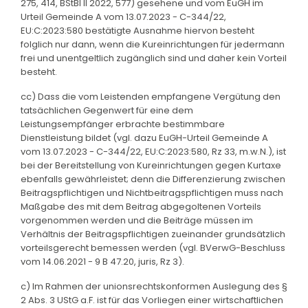
275, 414, BStBl II 2022, 577) gesehene und vom EuGH im
Urteil Gemeinde A vom 13.07.2023 - C-344/22,
EU:C:2023:580 bestätigte Ausnahme hiervon besteht
folglich nur dann, wenn die Kureinrichtungen für jedermann
frei und unentgeltlich zugänglich sind und daher kein Vorteil
besteht.
cc) Dass die vom Leistenden empfangene Vergütung den
tatsächlichen Gegenwert für eine dem
Leistungsempfänger erbrachte bestimmbare
Dienstleistung bildet (vgl. dazu EuGH-Urteil Gemeinde A
vom 13.07.2023 - C-344/22, EU:C:2023:580, Rz 33, m.w.N.), ist
bei der Bereitstellung von Kureinrichtungen gegen Kurtaxe
ebenfalls gewährleistet; denn die Differenzierung zwischen
Beitragspflichtigen und Nichtbeitragspflichtigen muss nach
Maßgabe des mit dem Beitrag abgegoltenen Vorteils
vorgenommen werden und die Beiträge müssen im
Verhältnis der Beitragspflichtigen zueinander grundsätzlich
vorteilsgerecht bemessen werden (vgl. BVerwG-Beschluss
vom 14.06.2021 - 9 B 47.20, juris, Rz 3).
c) Im Rahmen der unionsrechtskonformen Auslegung des §
2 Abs. 3 UStG a.F. ist für das Vorliegen einer wirtschaftlichen