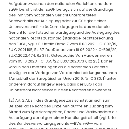
Aufgaben zwischen den nationalen Gerichten und dem
EuGH beruht, ist der EuGH befugt, sich auf der Grundlage
des ihm vom nationalen Gericht unterbreiteten
Sachverhalts zur Auslegung oder zur Gültigkeit einer
Unionsvorschrift zu äußern; dagegen ist das nationale
Gericht für die Tatsachenwürdigung und die Auslegung des
nationalen Rechts zuständig (ständige Rechtsprechung
des EuGH, vgl. z.B. Urteile Firma Z vom 11.03.2021 - C-802/19,
EU:C:2021:195, Rz 37; DuoDecad vom 16.06.2022 - C-596/20,
EU:C:2022:474, Rz 37 f.; Osteopathie Van Hauwermeiren
vom 05.10.2023 - C-355/22, EU:C:2023:737, Rz 23). Daher
wird in den Empfehlungen an die nationalen Gerichte
bezüglich der Vorlage von Vorabentscheidungsersuchen
(Amtsblatt der Europäischen Union 2019, Nr. C 380, 1) unter
anderem darauf hingewiesen, dass der EuGH das
Unionsrecht nicht selbst auf den Rechtsstreit anwendet.
(2) Art. 2 Abs. 1 des Grundgesetzes schützt an sich zum
Beispiel das Recht des Einzelnen auf freien Zugang zum
Strand zum Spazierengehen, Baden und Wattwandern als
Ausprägung der allgemeinen Handlungsfreiheit (vgl. Urteil
des Bundesverwaltungsgerichts --BVerwG-- vom