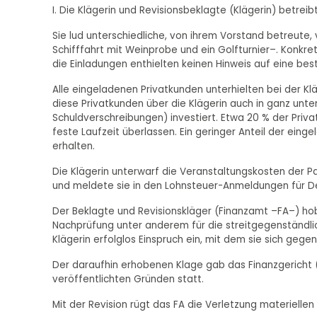
I. Die Klägerin und Revisionsbeklagte (Klägerin) betreibt 
Sie lud unterschiedliche, von ihrem Vorstand betreute
Schifffahrt mit Weinprobe und ein Golfturnier–. Konkr
die Einladungen enthielten keinen Hinweis auf eine b
Alle eingeladenen Privatkunden unterhielten bei der Kl
diese Privatkunden über die Klägerin auch in ganz unte
Schuldverschreibungen) investiert. Etwa 20 % der Priva
feste Laufzeit überlassen. Ein geringer Anteil der eing
erhalten.
Die Klägerin unterwarf die Veranstaltungskosten der
und meldete sie in den Lohnsteuer-Anmeldungen für D
Der Beklagte und Revisionskläger (Finanzamt –FA–) ho
Nachprüfung unter anderem für die streitgegenständl
Klägerin erfolglos Einspruch ein, mit dem sie sich ge
Der daraufhin erhobenen Klage gab das Finanzgericht (
veröffentlichten Gründen statt.
Mit der Revision rügt das FA die Verletzung materiellen