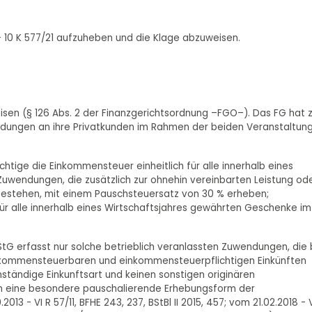
 10 K 577/21 aufzuheben und die Klage abzuweisen.
eisen (§ 126 Abs. 2 der Finanzgerichtsordnung –FGO–). Das FG hat 
ndungen an ihre Privatkunden im Rahmen der beiden Veranstaltun
ichtige die Einkommensteuer einheitlich für alle innerhalb eines
Zuwendungen, die zusätzlich zur ohnehin vereinbarten Leistung od
 bestehen, mit einem Pauschsteuersatz von 30 % erheben;
 für alle innerhalb eines Wirtschaftsjahres gewährten Geschenke im
tG erfasst nur solche betrieblich veranlassten Zuwendungen, die 
ommensteuerbaren und einkommensteuerpflichtigen Einkünften
ständige Einkunftsart und keinen sonstigen originären
ch eine besondere pauschalierende Erhebungsform der
13 - VI R 57/11, BFHE 243, 237, BStBl II 2015, 457; vom 21.02.2018 - V