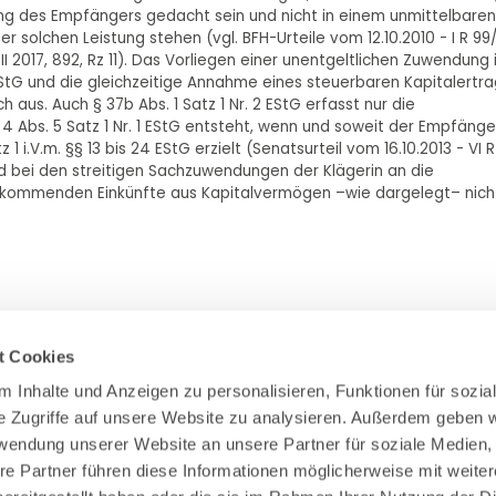
ung des Empfängers gedacht sein und nicht in einem unmittelbaren
 solchen Leistung stehen (vgl. BFH-Urteile vom 12.10.2010 - I R 99
l II 2017, 892, Rz 11). Das Vorliegen einer unentgeltlichen Zuwendung
. 1 EStG und die gleichzeitige Annahme eines steuerbaren Kapitalertr
 aus. Auch § 37b Abs. 1 Satz 1 Nr. 2 EStG erfasst nur die
 Abs. 5 Satz 1 Nr. 1 EStG entsteht, wenn und soweit der Empfänge
 i.V.m. §§ 13 bis 24 EStG erzielt (Senatsurteil vom 16.10.2013 - VI R
egend bei den streitigen Sachzuwendungen der Klägerin an die
acht kommenden Einkünfte aus Kapitalvermögen –wie dargelegt– nich
t Cookies
 Inhalte und Anzeigen zu personalisieren, Funktionen für sozial
e Zugriffe auf unsere Website zu analysieren. Außerdem geben wi
Zahlung & Versand
rwendung unserer Website an unsere Partner für soziale Medien,
Rücksendungen/Widerrufsbelehrung
re Partner führen diese Informationen möglicherweise mit weiter
Muster Widerrufsformular (PDF)