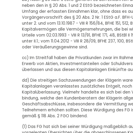
neben den in § 20 Abs. 1 und 2 EStG bezeichneten Einna
Umfang der erfassten Einnahmen klar, ohne dass es au
Vorgängervorschrift des § 20 Abs. 2 Nr. 1 EStG a.F. BFH-Urt
unter 2. und vom 13.10.1987 - VIII R 156/84, BFHE 151, 512,
Kapitalvermögen alle Vermögensmehrungen, die bei wirt
Urteile vom 02.03.1993 - VIII R 13/91, BFHE 171, 48, BStBl II
unter II.1.; vom 11.04.2012 - VIII R 28/09, BFHE 237, 100, BS
oder Veräußerungsgewinne sind.
cc) Im Streitfall haben die Privatkunden zwar im Rahm
Erwerb von Aktien, Investmentanteilen oder Schuldvers
überlassen und aus diesen Kapitalanlagen Einkünfte au
dd) Die streitigen Sachzuwendungen der Klägerin war
Kapitalanlagen veranlasstes zusätzliches Entgelt, noc
Kapitalüberlassung. Vielmehr handelte es sich bei d
bindung, welche den Kundenberatern der Klägerin allge
Geschäftsabschlüsse, insbesondere die Vermittlung we
Teilnehmern erhöhen sollten. Diese Würdigung des FG i
gemäß § 118 Abs. 2 FGO bindend.
(1) Das FG hat sich bei seiner Würdigung maßgeblich au
vorgelegten Übersichten über die abgeschlossenen Kap