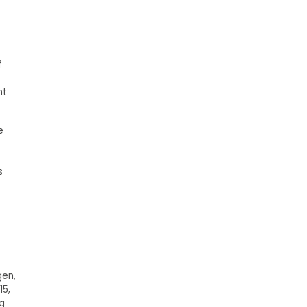
f
ht
e
s
gen,
15,
ng