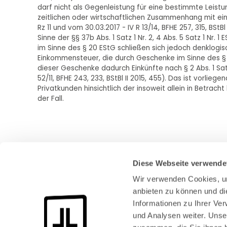
darf nicht als Gegenleistung für eine bestimmte Leist
zeitlichen oder wirtschaftlichen Zusammenhang mit einer
Rz 11 und vom 30.03.2017 - IV R 13/14, BFHE 257, 315, BStB
Sinne der §§ 37b Abs. 1 Satz 1 Nr. 2, 4 Abs. 5 Satz 1 Nr
im Sinne des § 20 EStG schließen sich jedoch denklogisch
Einkommensteuer, die durch Geschenke im Sinne des § 4
dieser Geschenke dadurch Einkünfte nach § 2 Abs. 1 Satz 1
52/11, BFHE 243, 233, BStBl II 2015, 455). Das ist vorli
Privatkunden hinsichtlich der insoweit allein in Betr
der Fall.
Diese Webseite verwende
Wir verwenden Cookies, um
anbieten zu können und di
Informationen zu Ihrer Ve
und Analysen weiter. Unse
Bundeskanzlerplatz 2