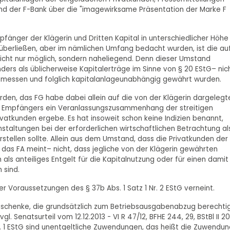
und der F-Bank über die "imagewirksame Präsentation der Marke F
änger der Klägerin und Dritten Kapital in unterschiedlicher Höhe
überließen, aber im nämlichen Umfang bedacht wurden, ist die au
ht nur möglich, sondern naheliegend. Denn dieser Umstand
ders als üblicherweise Kapitalerträge im Sinne von § 20 EStG– nic
emessen und folglich kapitalanlageunabhängig gewährt wurden.
den, das FG habe dabei allein auf die von der Klägerin dargelegt
ven Empfängers ein Veranlassungszusammenhang der streitigen
atkunden ergebe. Es hat insoweit schon keine Indizien benannt,
staltungen bei der erforderlichen wirtschaftlichen Betrachtung al
rstellen sollte. Allein aus dem Umstand, dass die Privatkunden der
s das FA meint– nicht, dass jegliche von der Klägerin gewährten
 als anteiliges Entgelt für die Kapitalnutzung oder für einen damit
sind.
er Voraussetzungen des § 37b Abs. 1 Satz 1 Nr. 2 EStG verneint.
 Geschenke, die grundsätzlich zum Betriebsausgabenabzug berechti
gl. Senatsurteil vom 12.12.2013 - VI R 47/12, BFHE 244, 29, BStBl II 20
Nr. 1 EStG sind unentgeltliche Zuwendungen, das heißt die Zuwendu