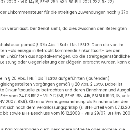
07.2020 - VI R 14/18, BFHE 269, 539, BStBl II 2021, 232, Rz 22).
der Einkommensteuer für die streitigen Zuwendungen nach § 37b
h veranlasst. Der Senat sieht, da dies zwischen den Beteiligten
halsteuer gemäß § 37b Abs. 1 Satz 1 Nr. 1 EStG. Denn die von ihr
ten –als einzige in Betracht kommende Einkunftsart– bei den
 Einkünften aus Kapitalvermögen. Ob die streitgegenständlich
Leistung oder Gegenleistung der Klägerin erbracht wurden, kann 
n § 20 Abs. 1 Nr. 1 bis 11 EStG aufgeführten (laufenden)
leichgestellten Vorgängen gemäß § 20 Abs. 2 EStG. Dabei ist
erte Einkunftsquelle zu betrachten und deren Einnahmen und Ausg
 vom 24.03.1992 - VIII R 12/89, BFHE 168, 415, BStBl II 1993, 18, unte
FH/NV 2007, 889). Ob eine Vermögensmehrung als Einnahme bei den
mt sich nach dem Veranlassungsprinzip (s. BFH-Urteil vom 07.12.2
I.1.c bb sowie BFH-Beschluss vom 16.12.2008 - VIII B 29/07, BFH/NV 200
aus Kapitalvermögen auch besondere Entgelte oder Vorteile, die