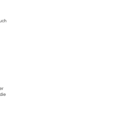
Auch
)
er
die