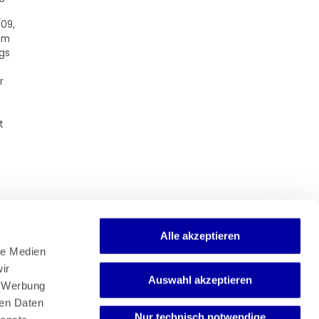
/09,
 im
ags
r
t
Alle akzeptieren
e Medien 
r 
Auswahl akzeptieren
Newsletter
 Werbung 
Mediadaten
en Daten 
Media-Center
Nur technisch notwendige