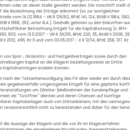
hmen oder an deren Stelle gewährt werden. Die Vorschrift stellt 
f die Bezeichnung der Erträge ankommt (so zur wortgleichen
eile vom 14.02.1984 - VIII R 126/82, BFHE 141, 124, BStBl II 1984, 580,
 BStBl II 1988, 252, unter III.4.). Deshalb gehören zu den Einkünften au
schaftlicher Betrachtung Entgelt für die Kapitalnutzung (s. BFH-
 1993, 602; vom 13.11.2007 - VIII R 36/05, BFHE 220, 35, BStBl II 2008, 29
tBl II 2012, 496, Rz 11 und vom 03.05.2017 - X R 12/14, BFHE 258, 317, Rz 
en von Spar-, Girokonto- und Festgeldverträgen sowie durch den
chreibungen Kapital an die Klägerin beziehungsweise an Dritte
s Kapitalvermögen erzielen können.
en nach der Tatsachenwürdigung des FG aber weder ein durch die
h ein gegebenenfalls vorgezogenes Entgelt für eine geplante künft
en Veranstaltungen um (Werbe-)Maßnahmen der Kundenpflege und 
mein als "Türöffner" dienten und deren Chancen auf künftige
iterer Kapitalanlagen auch von Drittanbietern, mit den vermöge
st revisionsrechtlich nicht zu beanstanden und daher für den Sena
f die Aussage der Klägerin und die von ihr im Klageverfahren
italanlagen der eingeladenen Privatkunden, Pressemitteilungen