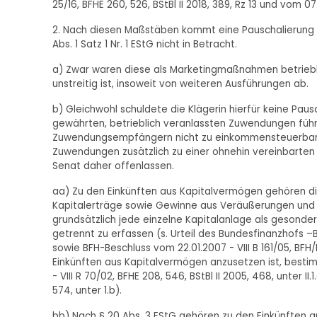
25/16, BFHE 260, 526, BStBl II 2018, 389, Rz 13 und vom 07.
2. Nach diesen Maßstäben kommt eine Pauschalierung 
Abs. 1 Satz 1 Nr. 1 EStG nicht in Betracht.
a) Zwar waren diese als Marketingmaßnahmen betrieblic
unstreitig ist, insoweit von weiteren Ausführungen ab.
b) Gleichwohl schuldete die Klägerin hierfür keine Pausc
gewährten, betrieblich veranlassten Zuwendungen führ
Zuwendungsempfängern nicht zu einkommensteuerbaren
Zuwendungen zusätzlich zu einer ohnehin vereinbarten 
Senat daher offenlassen.
aa) Zu den Einkünften aus Kapitalvermögen gehören die i
Kapitalerträge sowie Gewinne aus Veräußerungen und g
grundsätzlich jede einzelne Kapitalanlage als gesond
getrennt zu erfassen (s. Urteil des Bundesfinanzhofs –BFH–
sowie BFH-Beschluss vom 22.01.2007 - VIII B 161/05, B
Einkünften aus Kapitalvermögen anzusetzen ist, bestim
- VIII R 70/02, BFHE 208, 546, BStBl II 2005, 468, unter I
574, unter 1.b).
bb) Nach § 20 Abs. 3 EStG gehören zu den Einkünften 