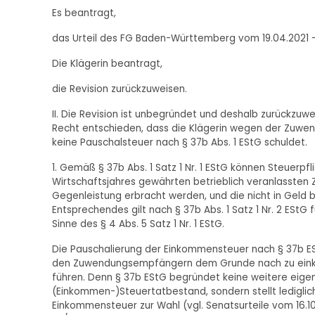
Es beantragt,
das Urteil des FG Baden-Württemberg vom 19.04.2021 -
Die Klägerin beantragt,
die Revision zurückzuweisen.
II. Die Revision ist unbegründet und deshalb zurückzuw
Recht entschieden, dass die Klägerin wegen der Zuwe
keine Pauschalsteuer nach § 37b Abs. 1 EStG schuldet.
1. Gemäß § 37b Abs. 1 Satz 1 Nr. 1 EStG können Steuerpfl
Wirtschaftsjahres gewährten betrieblich veranlassten 
Gegenleistung erbracht werden, und die nicht in Geld
Entsprechendes gilt nach § 37b Abs. 1 Satz 1 Nr. 2 EStG
Sinne des § 4 Abs. 5 Satz 1 Nr. 1 EStG.
Die Pauschalierung der Einkommensteuer nach § 37b ES
den Zuwendungsempfängern dem Grunde nach zu eink
führen. Denn § 37b EStG begründet keine weitere eigen
(Einkommen-)Steuertatbestand, sondern stellt ledigli
Einkommensteuer zur Wahl (vgl. Senatsurteile vom 16.10.20