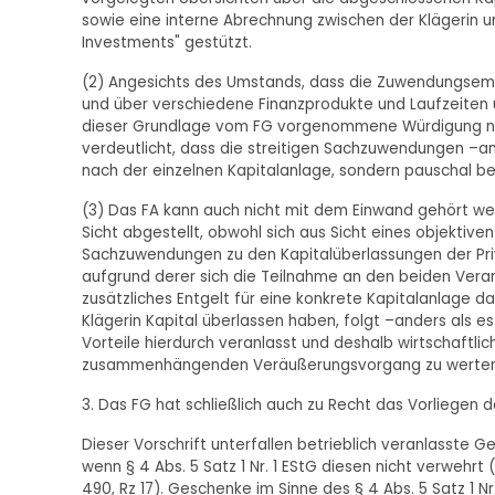
sowie eine interne Abrechnung zwischen der Klägerin 
Investments" gestützt.
(2) Angesichts des Umstands, dass die Zuwendungsempf
und über verschiedene Finanzprodukte und Laufzeiten 
dieser Grundlage vom FG vorgenommene Würdigung nic
verdeutlicht, dass die streitigen Sachzuwendungen –an
nach der einzelnen Kapitalanlage, sondern pauschal b
(3) Das FA kann auch nicht mit dem Einwand gehört wer
Sicht abgestellt, obwohl sich aus Sicht eines objekti
Sachzuwendungen zu den Kapitalüberlassungen der Priv
aufgrund derer sich die Teilnahme an den beiden Veran
zusätzliches Entgelt für eine konkrete Kapitalanlage da
Klägerin Kapital überlassen haben, folgt –anders als e
Vorteile hierdurch veranlasst und deshalb wirtschaftlich
zusammenhängenden Veräußerungsvorgang zu werten 
3. Das FG hat schließlich auch zu Recht das Vorliegen d
Dieser Vorschrift unterfallen betrieblich veranlasste
wenn § 4 Abs. 5 Satz 1 Nr. 1 EStG diesen nicht verwehrt (v
490, Rz 17). Geschenke im Sinne des § 4 Abs. 5 Satz 1 