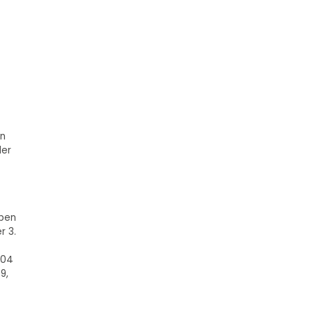
en
der
aben
r 3.
004
9,