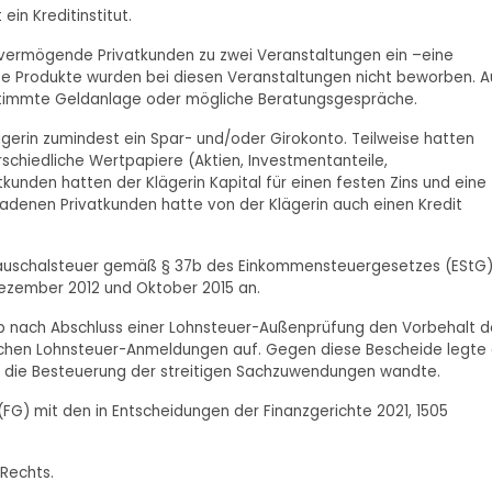
ein Kreditinstitut.
, vermögende Privatkunden zu zwei Veranstaltungen ein –eine
ete Produkte wurden bei diesen Veranstaltungen nicht beworben. 
estimmte Geldanlage oder mögliche Beratungsgespräche.
ägerin zumindest ein Spar- und/oder Girokonto. Teilweise hatten
rschiedliche Wertpapiere (Aktien, Investmentanteile,
tkunden hatten der Klägerin Kapital für einen festen Zins und eine
eladenen Privatkunden hatte von der Klägerin auch einen Kredit
 Pauschalsteuer gemäß § 37b des Einkommensteuergesetzes (EStG
ezember 2012 und Oktober 2015 an.
b nach Abschluss einer Lohnsteuer-Außenprüfung den Vorbehalt d
ichen Lohnsteuer-Anmeldungen auf. Gegen diese Bescheide legte 
gen die Besteuerung der streitigen Sachzuwendungen wandte.
FG) mit den in Entscheidungen der Finanzgerichte 2021, 1505
 Rechts.