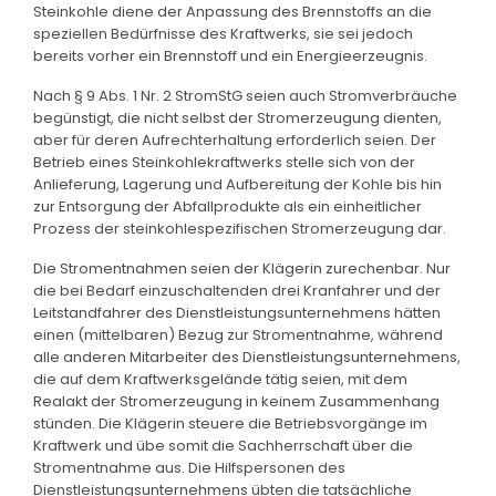
Steinkohle diene der Anpassung des Brennstoffs an die
speziellen Bedürfnisse des Kraftwerks, sie sei jedoch
bereits vorher ein Brennstoff und ein Energieerzeugnis.
Nach § 9 Abs. 1 Nr. 2 StromStG seien auch Stromverbräuche
begünstigt, die nicht selbst der Stromerzeugung dienten,
aber für deren Aufrechterhaltung erforderlich seien. Der
Betrieb eines Steinkohlekraftwerks stelle sich von der
Anlieferung, Lagerung und Aufbereitung der Kohle bis hin
zur Entsorgung der Abfallprodukte als ein einheitlicher
Prozess der steinkohlespezifischen Stromerzeugung dar.
Die Stromentnahmen seien der Klägerin zurechenbar. Nur
die bei Bedarf einzuschaltenden drei Kranfahrer und der
Leitstandfahrer des Dienstleistungsunternehmens hätten
einen (mittelbaren) Bezug zur Stromentnahme, während
alle anderen Mitarbeiter des Dienstleistungsunternehmens,
die auf dem Kraftwerksgelände tätig seien, mit dem
Realakt der Stromerzeugung in keinem Zusammenhang
stünden. Die Klägerin steuere die Betriebsvorgänge im
Kraftwerk und übe somit die Sachherrschaft über die
Stromentnahme aus. Die Hilfspersonen des
Dienstleistungsunternehmens übten die tatsächliche