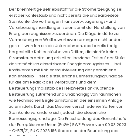
Der brennfertige Betriebsstoff für die Stromerzeugung sei
erst der Kohlestaub und nicht bereits die unbearbeitete
Steinkohle. Die vorherigen Transport-, Lagerungs- und
Verarbeitungshandlungen seien somit der Herstellung von
Energieerzeugnissen zuzuordnen. Die Klägerin dürfe zur
Vermeidung von Wettbewerbsverzerrungen nicht anders
gestellt werden als ein Unternehmen, das bereits fertig
hergestellte Kohlenstäube von Dritten, die hierfür keine
Stromsteuerbefreiung erhielten, beziehe. Erst auf der Stufe
des tatsächlich einsetzbaren Energieerzeugnisses --bei
Kraftwerken mit Kohlenstaubfeuerung der gemahlene
Kohlenstaub-- sei die steuerliche Bemessungsgrundlage
für die am Realakt des Verbrauchs und dem
Besteuerungsmaßstab des Heizwertes anknüpfende
Besteuerung zutreffend und unabhängig von räumlichen
wie technischen Begleitumständen der einzelnen Anlage
zu ermitteln. Durch das Mischen verschiedener Sorten von
Steinkohle verändere sich jedoch die steuerliche
Bemessungsgrundlage. Die Entscheidung des Gerichtshofs
der Europäischen Union (EuGH) RWE Power vom 09.03.2023
- C-571/21, EU:C:2023:186 ändere an der Beurteilung des