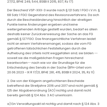
27/12, BFHE 249, 544, BStBl II 2015, 837, Rz 17).
Der Bescheid VSP-XXX-3 wurde nach § 121 Satz 1 FGO i.V.m. §
68 Satz 1 FGO Gegenstand des Revisionsverfahrens. Da sich
durch die Bescheidänderung hinsichtlich der streitigen
Punkte keine Änderungen ergeben und keine
weitergehenden Anträge gestellt wurden, bedarf es allein
deshalb keiner Zurückverweisung der Sache an das FG
gemäß § 127 FGO. Das finanzgerichtliche Verfahren leidet
nicht an einem Verfahrensmangel, sodass die vom FG
getroffenen tatsächlichen Feststellungen durch die
Aufhebung des Urteils nicht weggefallen sind; sie bilden --
soweit sie die maßgeblichen Fragen hinreichend
beantworten-- nach wie vor die Grundlage für die
Entscheidung des Senats in der Sache (BFH-Urteil vom
20.06.2023 - IX R 17/21, BFHE 281, 415, BStBl II 2024, 35, Rz 11).
2. Die von der Klägerin angefochtenen Bescheide
betreffend die Streitjahre 2016 und 2017 sind nicht gemäß §
125 der Abgabenordnung (AO) nichtig und damit nicht
bereits gemäß § 124 Abs. 3 AO unwirksam.
a) Ein Verwaltungsakt ist nichtig und damit nach § 124 Abs. 3