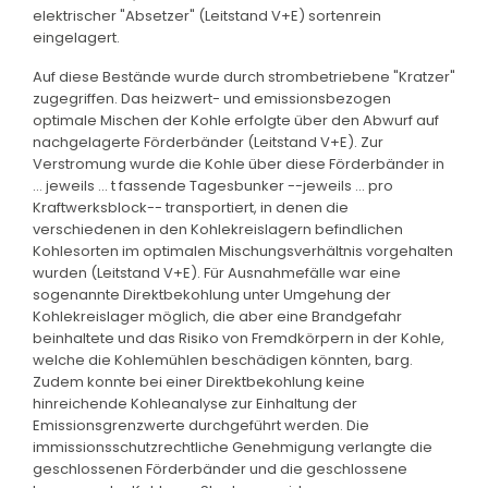
elektrischer "Absetzer" (Leitstand V+E) sortenrein
eingelagert.
Auf diese Bestände wurde durch strombetriebene "Kratzer"
zugegriffen. Das heizwert- und emissionsbezogen
optimale Mischen der Kohle erfolgte über den Abwurf auf
nachgelagerte Förderbänder (Leitstand V+E). Zur
Verstromung wurde die Kohle über diese Förderbänder in
... jeweils ... t fassende Tagesbunker --jeweils ... pro
Kraftwerksblock-- transportiert, in denen die
verschiedenen in den Kohlekreislagern befindlichen
Kohlesorten im optimalen Mischungsverhältnis vorgehalten
wurden (Leitstand V+E). Für Ausnahmefälle war eine
sogenannte Direktbekohlung unter Umgehung der
Kohlekreislager möglich, die aber eine Brandgefahr
beinhaltete und das Risiko von Fremdkörpern in der Kohle,
welche die Kohlemühlen beschädigen könnten, barg.
Zudem konnte bei einer Direktbekohlung keine
hinreichende Kohleanalyse zur Einhaltung der
Emissionsgrenzwerte durchgeführt werden. Die
immissionsschutzrechtliche Genehmigung verlangte die
geschlossenen Förderbänder und die geschlossene