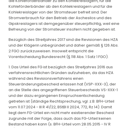
die Kohleförderbänder zu den Kohlekreislagern, für die
Kohleförderbänder ab den Kohlekreislagern und für die
Kohlekreislager von der Stromsteuer befreit sind. Der
Stromverbrauch für den Betrieb der Aschesilos und des
Gipskreislagers ist demgegenüber steuerpflichtig, weil eine
Befreiung von der Stromsteuer insofern nicht gegeben ist.
Bezüglich des Streitjahres 2017 sind die Revisionen des HZA
und der Klägerin unbegründet und daher gemäß § 126 Abs.
2 FGO zurückzuweisen. Insoweit entspricht die
Vorentscheidung Bundesrecht (§ 118 Abs. 1 Satz 1 FGO).
1. Das Urteil des FG ist bezüglich des Streitjahres 2016 aus
verfahrensrechtlichen Gründen aufzuheben, da das HZA
während des Revisionsverfahrens einen
Steueränderungsbescheid erlassen hat (VSP-XXX-3), der
an die Stelle des angegriffenen Steuerbescheids VS-XXX-1
und der dazu ergangenen Einspruchsentscheidung
getreten ist (ständige Rechtsprechung, vgl. z.B. BFH-Urteil
vom 11.07.2024 - III R 41/22, BStBl II 2024, 772, Rz 14). Damit
liegt dem FG-Urteil ein nicht mehr existierender Bescheid
zugrunde mit der Folge, dass auch das FG-Urteil keinen
Bestand haben kann (s. BFH-Urteil vom 28.05.2015 - IV R