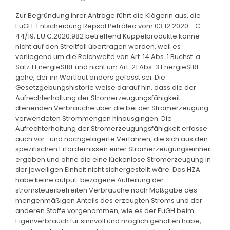
Zur Begründung ihrer Anträge führt die Klägerin aus, die
EuGH-Entscheidung Repsol Petróleo vom 03.12.2020 - C-
44/19, EU:C:2020:982 betreffend Kuppelprodukte könne
nicht auf den Streitfall übertragen werden, weil es
vorliegend um die Reichweite von Art. 14 Abs. 1 Buchst. a
Satz 1 EnergieStRL und nicht um Art. 21 Abs. 3 EnergieStRL
gehe, der im Wortlaut anders gefasst sei. Die
Gesetzgebungshistorie weise darauf hin, dass die der
Aufrechterhaltung der Stromerzeugungsfähigkeit
dienenden Verbräuche über die bei der Stromerzeugung
verwendeten Strommengen hinausgingen. Die
Aufrechterhaltung der Stromerzeugungsfähigkeit erfasse
auch vor- und nachgelagerte Verfahren, die sich aus den
spezifischen Erfordernissen einer Stromerzeugungseinheit
ergäben und ohne die eine lückenlose Stromerzeugung in
der jeweiligen Einheit nicht sichergestellt wäre. Das HZA
habe keine output-bezogene Aufteilung der
stromsteuerbefreiten Verbräuche nach Maßgabe des
mengenmäßigen Anteils des erzeugten Stroms und der
anderen Stoffe vorgenommen, wie es der EuGH beim
Eigenverbrauch für sinnvoll und möglich gehalten habe,