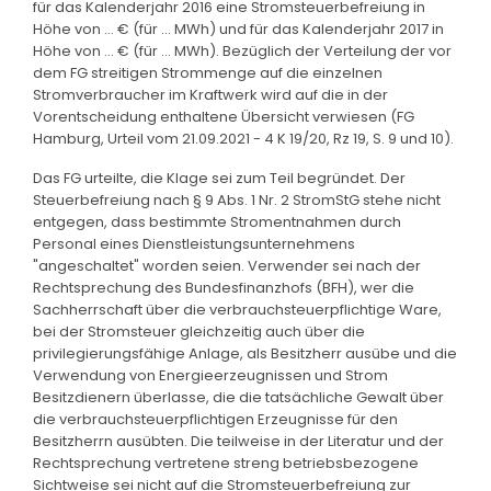
für das Kalenderjahr 2016 eine Stromsteuerbefreiung in
Höhe von ... € (für ... MWh) und für das Kalenderjahr 2017 in
Höhe von ... € (für ... MWh). Bezüglich der Verteilung der vor
dem FG streitigen Strommenge auf die einzelnen
Stromverbraucher im Kraftwerk wird auf die in der
Vorentscheidung enthaltene Übersicht verwiesen (FG
Hamburg, Urteil vom 21.09.2021 - 4 K 19/20, Rz 19, S. 9 und 10).
Das FG urteilte, die Klage sei zum Teil begründet. Der
Steuerbefreiung nach § 9 Abs. 1 Nr. 2 StromStG stehe nicht
entgegen, dass bestimmte Stromentnahmen durch
Personal eines Dienstleistungsunternehmens
"angeschaltet" worden seien. Verwender sei nach der
Rechtsprechung des Bundesfinanzhofs (BFH), wer die
Sachherrschaft über die verbrauchsteuerpflichtige Ware,
bei der Stromsteuer gleichzeitig auch über die
privilegierungsfähige Anlage, als Besitzherr ausübe und die
Verwendung von Energieerzeugnissen und Strom
Besitzdienern überlasse, die die tatsächliche Gewalt über
die verbrauchsteuerpflichtigen Erzeugnisse für den
Besitzherrn ausübten. Die teilweise in der Literatur und der
Rechtsprechung vertretene streng betriebsbezogene
Sichtweise sei nicht auf die Stromsteuerbefreiung zur