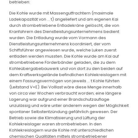
betrieben:
Die Kohle wurde mit Massengutfrachtern (maximale
Ladekapazität von ... t) angeliefert und am eigenen Kai
durch strombetriebene Entladekräne gelöscht, die von
Kranfahrern des Dienstleistungsunternehmens bedient
wurden. Die Entladung wurde vom Vormann des
Dienstleistungsunternehmens koordiniert, der vom
Schiffsführer angewiesen wurde, welche Luken zuerst
entladen werden mussten. Die Kohle wurde am Kai auf
strombetriebene Förderbänder geladen, die zu dem
Kohleübergabebauwerk und von dort zu den beiden auf
dem Kraftwerksgelände befindlichen Kohlekreislagern mit
einem Fassungsvermögen von jeweils ... t Kohle führten
(Leitstand V+E). Bei Volllast wäre diese Menge innerhalb
von circa vier Wochen verbraucht worden; eine längere
Lagerung war aufgrund einer Brandschutzauflage
unzulässig und wäre unter anderem wegen der Möglichkeit
spontaner Selbstentzündung gefährlich gewesen. Der
Betrieb sowie die Klimatisierung und Lüftung der
Kohlekreislager waren strombetrieben. In den
Kohlekreislagern wurde Kohle mit unterschiedlichen
chemischen Qualitäten mittels strombetriebener