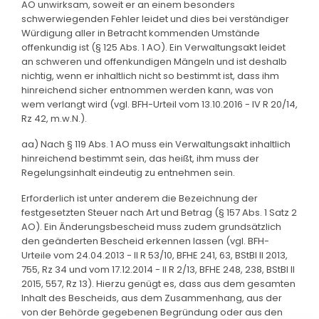
AO unwirksam, soweit er an einem besonders
schwerwiegenden Fehler leidet und dies bei verständiger
Würdigung aller in Betracht kommenden Umstände
offenkundig ist (§ 125 Abs. 1 AO). Ein Verwaltungsakt leidet
an schweren und offenkundigen Mängeln und ist deshalb
nichtig, wenn er inhaltlich nicht so bestimmt ist, dass ihm
hinreichend sicher entnommen werden kann, was von
wem verlangt wird (vgl. BFH-Urteil vom 13.10.2016 - IV R 20/14,
Rz 42, m.w.N.).
aa) Nach § 119 Abs. 1 AO muss ein Verwaltungsakt inhaltlich
hinreichend bestimmt sein, das heißt, ihm muss der
Regelungsinhalt eindeutig zu entnehmen sein.
Erforderlich ist unter anderem die Bezeichnung der
festgesetzten Steuer nach Art und Betrag (§ 157 Abs. 1 Satz 2
AO). Ein Änderungsbescheid muss zudem grundsätzlich
den geänderten Bescheid erkennen lassen (vgl. BFH-
Urteile vom 24.04.2013 - II R 53/10, BFHE 241, 63, BStBl II 2013,
755, Rz 34 und vom 17.12.2014 - II R 2/13, BFHE 248, 238, BStBl II
2015, 557, Rz 13). Hierzu genügt es, dass aus dem gesamten
Inhalt des Bescheids, aus dem Zusammenhang, aus der
von der Behörde gegebenen Begründung oder aus den