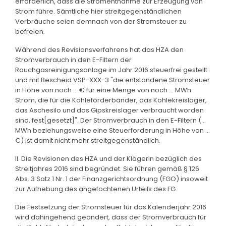
erforderlich, dass die Stromentnahme zur Erzeugung von
Strom führe. Sämtliche hier streitgegenständlichen
Verbräuche seien demnach von der Stromsteuer zu
befreien.
Während des Revisionsverfahrens hat das HZA den
Stromverbrauch in den E-Filtern der
Rauchgasreinigungsanlage im Jahr 2016 steuerfrei gestellt
und mit Bescheid VSP-XXX-3 "die entstandene Stromsteuer
in Höhe von noch ... € für eine Menge von noch ... MWh
Strom, die für die Kohleförderbänder, das Kohlekreislager,
das Aschesilo und das Gipskreislager verbraucht worden
sind, fest[gesetzt]". Der Stromverbrauch in den E-Filtern (...
MWh beziehungsweise eine Steuerforderung in Höhe von ...
€) ist damit nicht mehr streitgegenständlich.
II. Die Revisionen des HZA und der Klägerin bezüglich des
Streitjahres 2016 sind begründet. Sie führen gemäß § 126
Abs. 3 Satz 1 Nr. 1 der Finanzgerichtsordnung (FGO) insoweit
zur Aufhebung des angefochtenen Urteils des FG.
Die Festsetzung der Stromsteuer für das Kalenderjahr 2016
wird dahingehend geändert, dass der Stromverbrauch für