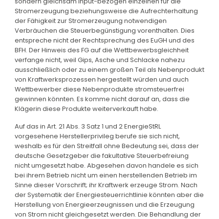
sondern gleichsam input-bezogen einzelnen für die
Stromerzeugung beziehungsweise die Aufrechterhaltung
der Fähigkeit zur Stromerzeugung notwendigen
Verbräuchen die Steuerbegünstigung vorenthalten. Dies
entspreche nicht der Rechtsprechung des EuGH und des
BFH. Der Hinweis des FG auf die Wettbewerbsgleichheit
verfange nicht, weil Gips, Asche und Schlacke nahezu
ausschließlich oder zu einem großen Teil als Nebenprodukt
von Kraftwerksprozessen hergestellt würden und auch
Wettbewerber diese Nebenprodukte stromsteuerfrei
gewinnen könnten. Es komme nicht darauf an, dass die
Klägerin diese Produkte weiterverkauft habe.
Auf das in Art. 21 Abs. 3 Satz 1 und 2 EnergieStRL
vorgesehene Herstellerprivileg berufe sie sich nicht,
weshalb es für den Streitfall ohne Bedeutung sei, dass der
deutsche Gesetzgeber die fakultative Steuerbefreiung
nicht umgesetzt habe. Abgesehen davon handele es sich
bei ihrem Betrieb nicht um einen herstellenden Betrieb im
Sinne dieser Vorschrift; ihr Kraftwerk erzeuge Strom. Nach
der Systematik der Energiesteuerrichtlinie könnten aber die
Herstellung von Energieerzeugnissen und die Erzeugung
von Strom nicht gleichgesetzt werden. Die Behandlung der