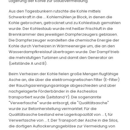
Lagerung der Kohle zur Staubvermeidung.
Aus den Tagesbunkern rutschte die Kohle mittels
Schwerkraft in die ... Kohlemühlen je Block, in denen die
Kohle gebrochen, getrocknet und zu Kohlestaub gemahlen
wurde. Der Kohlestaub wurde mit heißer Frischluft in die
Brennkammer des jeweiligen Dampferzeugers geblasen.
Die Dampferzeuger wandelten die chemische Energie der
Kohle durch Verheizen in Wärmeenergie um, die an den
Wasserdampfkreislauf übertragen wurde. Der Dampf trieb
die mehrstufigen Turbinen und damit den Generator an
(Leitstände A und B).
Beim Verheizen der Kohle fielen große Mengen flugfähige
Asche an, die über die elektromagnetischen Filter (E-Filter)
der Rauchgasreinigungsanlage abgeschieden und über
nachgelagerte Förderbänder in die Aschesilos
transportiert wurde (Leitstand Y). Die sogenannte
"Verwerfasche" wurde entsorgt, die "Qualitätsasche"
wurde zur Betonherstellung vermarktet. Für die
Qualitätsasche bestand eine Lagerkapazität von ... t, für
Verwerfasche von ... t. Der Transport der Asche in die Silos,
die dortigen Auflockerungsgebläse zur Vermeidung von