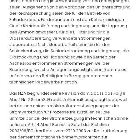
unmittelbaren Energieumwandlung vor- und nachgelagert
seien. Ausgehend von den Vorgaben des Unionsrechts und
der Rechtsprechung seien die für den Betrieb von
Entladekränen, Förderbändern und den Kohlekreislagern,
für die Kreideanlieferung und -lagerung und die Lagerung
des Ammoniakwassers, für die E-Filter und für die
Wasseraufbereitung verwendeten Strommengen
steuerbefreit. Nicht steuerbefreit seien die für den
Schlackeabzug, die Schlacketrocknung und -lagerung, die
Gipstrocknung und -lagerung sowie den Betrieb der
Aschesilos entnommenen Strommengen. Bei der
Beurteilung, welche Anlagen begünstigt seien, komme es
auf die von den Beteiligten in Bezug genommenen
technischen Regelwerke nicht an.
Das HZA begründet seine Revision damit, dass das FG § 9
Abs. 1 Nr. 2 StromStG rechtsfehlerhaft ausgelegt habe, weil
bei dessen unionsrechtskonformer Auslegung nur der
Stromverbrauch für Prozesse freizustellen sei, die
unmittelbar bei der Stromerzeugung im technischen Sinne
anfielen. Art. 14 Abs. 1 Buchst. a Satz 1 der Richtlinie
2003/96/EG des Rates vom 27.10.2003 zur Restrukturierung
der gemeinschaftlichen Rahmenvorschriften zur