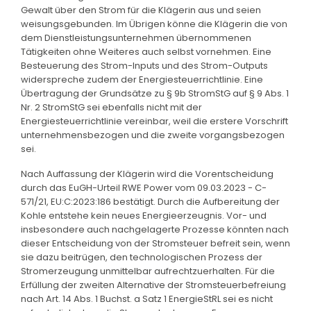
Gewalt über den Strom für die Klägerin aus und seien
weisungsgebunden. Im Übrigen könne die Klägerin die von
dem Dienstleistungsunternehmen übernommenen
Tätigkeiten ohne Weiteres auch selbst vornehmen. Eine
Besteuerung des Strom-Inputs und des Strom-Outputs
widerspreche zudem der Energiesteuerrichtlinie. Eine
Übertragung der Grundsätze zu § 9b StromStG auf § 9 Abs. 1
Nr. 2 StromStG sei ebenfalls nicht mit der
Energiesteuerrichtlinie vereinbar, weil die erstere Vorschrift
unternehmensbezogen und die zweite vorgangsbezogen
sei.
Nach Auffassung der Klägerin wird die Vorentscheidung
durch das EuGH-Urteil RWE Power vom 09.03.2023 - C-
571/21, EU:C:2023:186 bestätigt. Durch die Aufbereitung der
Kohle entstehe kein neues Energieerzeugnis. Vor- und
insbesondere auch nachgelagerte Prozesse könnten nach
dieser Entscheidung von der Stromsteuer befreit sein, wenn
sie dazu beitrügen, den technologischen Prozess der
Stromerzeugung unmittelbar aufrechtzuerhalten. Für die
Erfüllung der zweiten Alternative der Stromsteuerbefreiung
nach Art. 14 Abs. 1 Buchst. a Satz 1 EnergieStRL sei es nicht