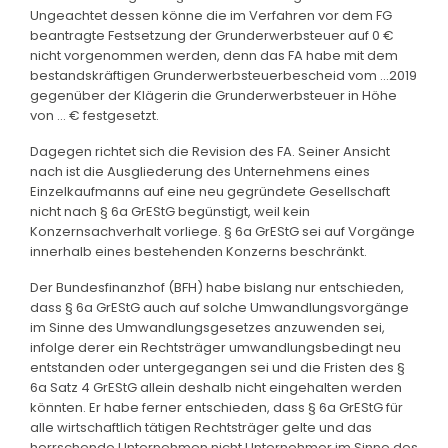
Ungeachtet dessen könne die im Verfahren vor dem FG
beantragte Festsetzung der Grunderwerbsteuer auf 0 €
nicht vorgenommen werden, denn das FA habe mit dem
bestandskräftigen Grunderwerbsteuerbescheid vom ...2019
gegenüber der Klägerin die Grunderwerbsteuer in Höhe
von ... € festgesetzt.
Dagegen richtet sich die Revision des FA. Seiner Ansicht
nach ist die Ausgliederung des Unternehmens eines
Einzelkaufmanns auf eine neu gegründete Gesellschaft
nicht nach § 6a GrEStG begünstigt, weil kein
Konzernsachverhalt vorliege. § 6a GrEStG sei auf Vorgänge
innerhalb eines bestehenden Konzerns beschränkt.
Der Bundesfinanzhof (BFH) habe bislang nur entschieden,
dass § 6a GrEStG auch auf solche Umwandlungsvorgänge
im Sinne des Umwandlungsgesetzes anzuwenden sei,
infolge derer ein Rechtsträger umwandlungsbedingt neu
entstanden oder untergegangen sei und die Fristen des §
6a Satz 4 GrEStG allein deshalb nicht eingehalten werden
könnten. Er habe ferner entschieden, dass § 6a GrEStG für
alle wirtschaftlich tätigen Rechtsträger gelte und das
herrschende Unternehmen nicht Unternehmer im Sinne des