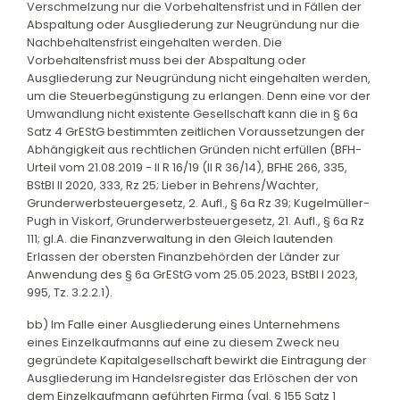
Verschmelzung nur die Vorbehaltensfrist und in Fällen der
Abspaltung oder Ausgliederung zur Neugründung nur die
Nachbehaltensfrist eingehalten werden. Die
Vorbehaltensfrist muss bei der Abspaltung oder
Ausgliederung zur Neugründung nicht eingehalten werden,
um die Steuerbegünstigung zu erlangen. Denn eine vor der
Umwandlung nicht existente Gesellschaft kann die in § 6a
Satz 4 GrEStG bestimmten zeitlichen Voraussetzungen der
Abhängigkeit aus rechtlichen Gründen nicht erfüllen (BFH-
Urteil vom 21.08.2019 - II R 16/19 (II R 36/14), BFHE 266, 335,
BStBl II 2020, 333, Rz 25; Lieber in Behrens/Wachter,
Grunderwerbsteuergesetz, 2. Aufl., § 6a Rz 39; Kugelmüller-
Pugh in Viskorf, Grunderwerbsteuergesetz, 21. Aufl., § 6a Rz
111; gl.A. die Finanzverwaltung in den Gleich lautenden
Erlassen der obersten Finanzbehörden der Länder zur
Anwendung des § 6a GrEStG vom 25.05.2023, BStBl I 2023,
995, Tz. 3.2.2.1).
bb) Im Falle einer Ausgliederung eines Unternehmens
eines Einzelkaufmanns auf eine zu diesem Zweck neu
gegründete Kapitalgesellschaft bewirkt die Eintragung der
Ausgliederung im Handelsregister das Erlöschen der von
dem Einzelkaufmann geführten Firma (vgl. § 155 Satz 1