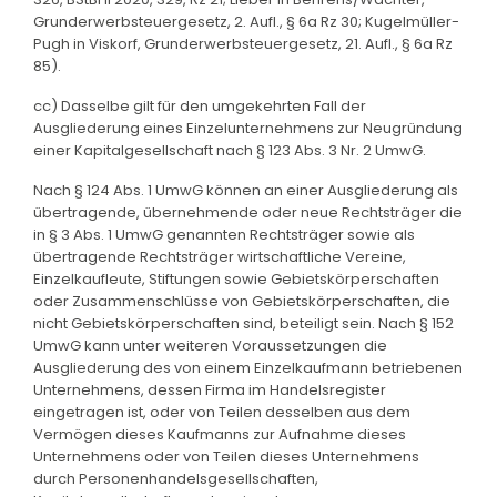
Grunderwerbsteuergesetz, 2. Aufl., § 6a Rz 30; Kugelmüller-
Pugh in Viskorf, Grunderwerbsteuergesetz, 21. Aufl., § 6a Rz
85).
cc) Dasselbe gilt für den umgekehrten Fall der
Ausgliederung eines Einzelunternehmens zur Neugründung
einer Kapitalgesellschaft nach § 123 Abs. 3 Nr. 2 UmwG.
Nach § 124 Abs. 1 UmwG können an einer Ausgliederung als
übertragende, übernehmende oder neue Rechtsträger die
in § 3 Abs. 1 UmwG genannten Rechtsträger sowie als
übertragende Rechtsträger wirtschaftliche Vereine,
Einzelkaufleute, Stiftungen sowie Gebietskörperschaften
oder Zusammenschlüsse von Gebietskörperschaften, die
nicht Gebietskörperschaften sind, beteiligt sein. Nach § 152
UmwG kann unter weiteren Voraussetzungen die
Ausgliederung des von einem Einzelkaufmann betriebenen
Unternehmens, dessen Firma im Handelsregister
eingetragen ist, oder von Teilen desselben aus dem
Vermögen dieses Kaufmanns zur Aufnahme dieses
Unternehmens oder von Teilen dieses Unternehmens
durch Personenhandelsgesellschaften,