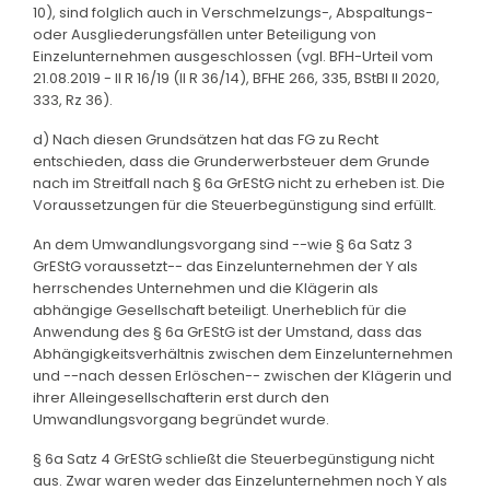
10), sind folglich auch in Verschmelzungs-, Abspaltungs-
oder Ausgliederungsfällen unter Beteiligung von
Einzelunternehmen ausgeschlossen (vgl. BFH-Urteil vom
21.08.2019 - II R 16/19 (II R 36/14), BFHE 266, 335, BStBl II 2020,
333, Rz 36).
d) Nach diesen Grundsätzen hat das FG zu Recht
entschieden, dass die Grunderwerbsteuer dem Grunde
nach im Streitfall nach § 6a GrEStG nicht zu erheben ist. Die
Voraussetzungen für die Steuerbegünstigung sind erfüllt.
An dem Umwandlungsvorgang sind --wie § 6a Satz 3
GrEStG voraussetzt-- das Einzelunternehmen der Y als
herrschendes Unternehmen und die Klägerin als
abhängige Gesellschaft beteiligt. Unerheblich für die
Anwendung des § 6a GrEStG ist der Umstand, dass das
Abhängigkeitsverhältnis zwischen dem Einzelunternehmen
und --nach dessen Erlöschen-- zwischen der Klägerin und
ihrer Alleingesellschafterin erst durch den
Umwandlungsvorgang begründet wurde.
§ 6a Satz 4 GrEStG schließt die Steuerbegünstigung nicht
aus. Zwar waren weder das Einzelunternehmen noch Y als