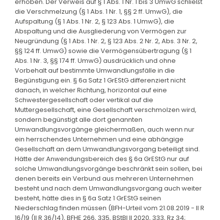
erhoben. Der Verweis auf § 1 Abs. 1 Nr. 1 bis 3 UmwG schließt
die Verschmelzung (§ 1 Abs. 1 Nr. 1, §§ 2 ff. UmwG), die
Aufspaltung (§ 1 Abs. 1 Nr. 2, § 123 Abs. 1 UmwG), die
Abspaltung und die Ausgliederung von Vermögen zur
Neugründung (§ 1 Abs. 1 Nr. 2, § 123 Abs. 2 Nr. 2, Abs. 3 Nr. 2,
§§ 124 ff. UmwG) sowie die Vermögensübertragung (§ 1
Abs. 1 Nr. 3, §§ 174 ff. UmwG) ausdrücklich und ohne
Vorbehalt auf bestimmte Umwandlungsfälle in die
Begünstigung ein. § 6a Satz 1 GrEStG differenziert nicht
danach, in welcher Richtung, horizontal auf eine
Schwestergesellschaft oder vertikal auf die
Muttergesellschaft, eine Gesellschaft verschmolzen wird,
sondern begünstigt alle dort genannten
Umwandlungsvorgänge gleichermaßen, auch wenn nur
ein herrschendes Unternehmen und eine abhängige
Gesellschaft an dem Umwandlungsvorgang beteiligt sind.
Hätte der Anwendungsbereich des § 6a GrEStG nur auf
solche Umwandlungsvorgänge beschränkt sein sollen, bei
denen bereits ein Verbund aus mehreren Unternehmen
besteht und nach dem Umwandlungsvorgang auch weiter
besteht, hätte dies in § 6a Satz 1 GrEStG seinen
Niederschlag finden müssen (BFH-Urteil vom 21.08.2019 - II R
16/19 (II R 36/14), BFHE 266, 335, BStBl II 2020, 333, Rz 34;