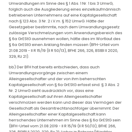
Umwandlungen im Sinne des § 1 Abs. 1 Nr. 1 bis 3 UmwG,
folglich auch die Ausgliederung eines einzelkaufmännisch
betriebenen Unternehmens auf eine Kapitalgesellschaft
nach § 123 Abs. 3 Nr. 2 i.V.m. § 152 UmwG. Hätte der
Gesetzgeber bestimmte, nach dem Umwandlungsgesetz
zulässige Verschmelzungen vom Anwendungsbereich des
§ 6a GrEStG ausnehmen wollen, hätte dies im Wortlaut des
§ 6a GrEStG einen Anklang finden müssen (BFH-Urteil vom
21.08.2019 - II R 15/19 (II R 50/13), BFHE 266, 326, BStBl II 2020,
329, Rz 21).
bb) Der BFH hat bereits entschieden, dass auch
Umwandlungsvorgänge zwischen einem
Alleingesellschafter und der von ihm beherrschten
Kapitalgesellschaft von § 6a GrEStG erfasst sind. § 3 Abs. 2
Nr. 2 UmwG sieht ausdrücklich vor, dass eine
Kapitalgesellschaft auf ihren Alleingesellschafter
verschmolzen werden kann und dieser das Vermögen der
Gesellschaft als Gesamtrechtsnachfolger übernimmt. Der
Alleingesellschafter einer Kapitalgesellschaft kann
herrschendes Unternehmen im Sinne des § 6a GrEStG sein
(BFH-Urteil vom 21.08.2019 - II R 15/19 (II R 50/13), BFHE 266,
326, BStBl II 2020, 329, Rz 21; Lieber in Behrens/Wachter,