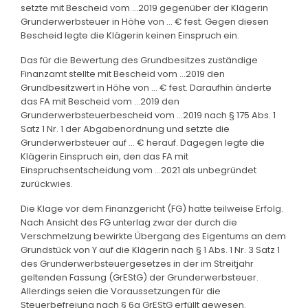
setzte mit Bescheid vom ...2019 gegenüber der Klägerin
Grunderwerbsteuer in Höhe von ... € fest. Gegen diesen
Bescheid legte die Klägerin keinen Einspruch ein.
Das für die Bewertung des Grundbesitzes zuständige
Finanzamt stellte mit Bescheid vom ...2019 den
Grundbesitzwert in Höhe von ... € fest. Daraufhin änderte
das FA mit Bescheid vom ...2019 den
Grunderwerbsteuerbescheid vom ...2019 nach § 175 Abs. 1
Satz 1 Nr. 1 der Abgabenordnung und setzte die
Grunderwerbsteuer auf ... € herauf. Dagegen legte die
Klägerin Einspruch ein, den das FA mit
Einspruchsentscheidung vom ...2021 als unbegründet
zurückwies.
Die Klage vor dem Finanzgericht (FG) hatte teilweise Erfolg.
Nach Ansicht des FG unterlag zwar der durch die
Verschmelzung bewirkte Übergang des Eigentums an dem
Grundstück von Y auf die Klägerin nach § 1 Abs. 1 Nr. 3 Satz 1
des Grunderwerbsteuergesetzes in der im Streitjahr
geltenden Fassung (GrEStG) der Grunderwerbsteuer.
Allerdings seien die Voraussetzungen für die
Steuerbefreiung nach § 6a GrEStG erfüllt gewesen.