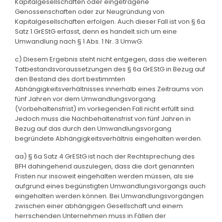
Kapitalgesellschaften oder eingetragene
Genossenschaften oder zur Neugründung von
Kapitalgesellschaften erfolgen. Auch dieser Fall ist von § 6a
Satz 1 GrEStG erfasst, denn es handelt sich um eine
Umwandlung nach § 1 Abs. 1 Nr. 3 UmwG.
c) Diesem Ergebnis steht nicht entgegen, dass die weiteren
Tatbestandsvoraussetzungen des § 6a GrEStG in Bezug auf
den Bestand des dort bestimmten
Abhängigkeitsverhältnisses innerhalb eines Zeitraums von
fünf Jahren vor dem Umwandlungsvorgang
(Vorbehaltensfrist) im vorliegenden Fall nicht erfüllt sind.
Jedoch muss die Nachbehaltensfrist von fünf Jahren in
Bezug auf das durch den Umwandlungsvorgang
begründete Abhängigkeitsverhältnis eingehalten werden.
aa) § 6a Satz 4 GrEStG ist nach der Rechtsprechung des
BFH dahingehend auszulegen, dass die dort genannten
Fristen nur insoweit eingehalten werden müssen, als sie
aufgrund eines begünstigten Umwandlungsvorgangs auch
eingehalten werden können. Bei Umwandlungsvorgängen
zwischen einer abhängigen Gesellschaft und einem
herrschenden Unternehmen muss in Fällen der