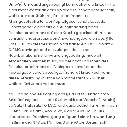
UmwG). Umwandlungsbedingt kann daher die Einzelfirma
nicht mehr weiter an der Kapitalgesellschaft beteiligt sein,
wohl aber der (frühere) Einzelkaufmann als
Alleingesellschafter der Kapitalgesellschaft. Lässt der
Gesetzgeber einerseits die Ausgliederung eines
Einzelunternehmens auf eine Kapitalgesellschaft zu und
schränkt andererseits den Anwendungsbereich des § 6a
Satz 1 GrEStG diesbezüglich nicht näher ein, ist § 6a Satz 4
GrEStG dahingehend auszulegen, dass eine
Nachbehaltensfrist umwandlungsbedingt insoweit
eingehalten werden muss, als der nach Erlöschen des
Einzelunternehmens als Alleingesellschafter an der
Kapitalgesellschaft beteiligte (frühere) Einzelkaufmann
diese Beteiligung in Höhe von mindestens 95 % über
weitere fünf Jahre halten muss.
cc) Eine solche Auslegung des § 6a GrEStG findet ihren
Anknüpfungspunkt in der Systematik der Vorschrift. Nach §
6a Satz 1 Halbsatz 1 GrEStG wird ausdrücklich für einen nach
§ 1 Abs. 1 Nr. 3 Satz 1, Abs. 2, 2a, 3 oder Abs. 3a GrEStG
steuerbaren Rechtsvorgang aufgrund einer Umwandlung
im Sinne des § 1 Abs. 1 Nr. 1 bis 3 UmwG die Steuer nicht