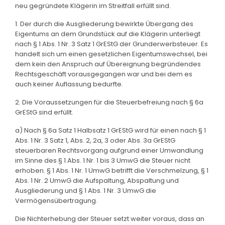
neu gegründete Klägerin im Streitfall erfüllt sind.
1. Der durch die Ausgliederung bewirkte Übergang des
Eigentums an dem Grundstück auf die Klägerin unterliegt
nach § 1 Abs. 1 Nr. 3 Satz 1 GrEStG der Grunderwerbsteuer. Es
handelt sich um einen gesetzlichen Eigentumswechsel, bei
dem kein den Anspruch auf Übereignung begründendes
Rechtsgeschäft vorausgegangen war und bei dem es
auch keiner Auflassung bedurfte.
2. Die Voraussetzungen für die Steuerbefreiung nach § 6a
GrEStG sind erfüllt.
a) Nach § 6a Satz 1 Halbsatz 1 GrEStG wird für einen nach § 1
Abs. 1 Nr. 3 Satz 1, Abs. 2, 2a, 3 oder Abs. 3a GrEStG
steuerbaren Rechtsvorgang aufgrund einer Umwandlung
im Sinne des § 1 Abs. 1 Nr. 1 bis 3 UmwG die Steuer nicht
erhoben. § 1 Abs. 1 Nr. 1 UmwG betrifft die Verschmelzung, § 1
Abs. 1 Nr. 2 UmwG die Aufspaltung, Abspaltung und
Ausgliederung und § 1 Abs. 1 Nr. 3 UmwG die
Vermögensübertragung.
Die Nichterhebung der Steuer setzt weiter voraus, dass an