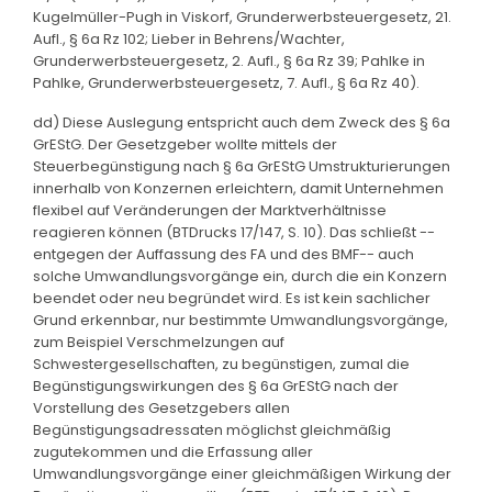
Kugelmüller-Pugh in Viskorf, Grunderwerbsteuergesetz, 21.
Aufl., § 6a Rz 102; Lieber in Behrens/Wachter,
Grunderwerbsteuergesetz, 2. Aufl., § 6a Rz 39; Pahlke in
Pahlke, Grunderwerbsteuergesetz, 7. Aufl., § 6a Rz 40).
dd) Diese Auslegung entspricht auch dem Zweck des § 6a
GrEStG. Der Gesetzgeber wollte mittels der
Steuerbegünstigung nach § 6a GrEStG Umstrukturierungen
innerhalb von Konzernen erleichtern, damit Unternehmen
flexibel auf Veränderungen der Marktverhältnisse
reagieren können (BTDrucks 17/147, S. 10). Das schließt --
entgegen der Auffassung des FA und des BMF-- auch
solche Umwandlungsvorgänge ein, durch die ein Konzern
beendet oder neu begründet wird. Es ist kein sachlicher
Grund erkennbar, nur bestimmte Umwandlungsvorgänge,
zum Beispiel Verschmelzungen auf
Schwestergesellschaften, zu begünstigen, zumal die
Begünstigungswirkungen des § 6a GrEStG nach der
Vorstellung des Gesetzgebers allen
Begünstigungsadressaten möglichst gleichmäßig
zugutekommen und die Erfassung aller
Umwandlungsvorgänge einer gleichmäßigen Wirkung der