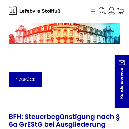
alt springen
Kundenservice
< ZURÜCK
BFH: Steuerbegünstigung nach §
6a GrEStG bei Ausgliederung