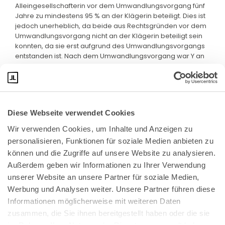
Alleingesellschafterin vor dem Umwandlungsvorgang fünf
Jahre zu mindestens 95 % an der Klägerin beteiligt. Dies ist
jedoch unerheblich, da beide aus Rechtsgründen vor dem
Umwandlungsvorgang nicht an der Klägerin beteiligt sein
konnten, da sie erst aufgrund des Umwandlungsvorgangs
entstanden ist. Nach dem Umwandlungsvorgang war Y an
der Klägerin als Alleingesellschafterin zu 100 % beteiligt.
Diese Webseite verwendet Cookies
Wir verwenden Cookies, um Inhalte und Anzeigen zu 
personalisieren, Funktionen für soziale Medien anbieten zu 
können und die Zugriffe auf unsere Website zu analysieren. 
Außerdem geben wir Informationen zu Ihrer Verwendung 
unserer Website an unsere Partner für soziale Medien, 
Bundeskanzlerplatz 2
Werbung und Analysen weiter. Unsere Partner führen diese 
53113 Bonn
Informationen möglicherweise mit weiteren Daten 
zusammen, die Sie ihnen bereitgestellt haben oder die sie 
Pressemitteilungen
AGB
|