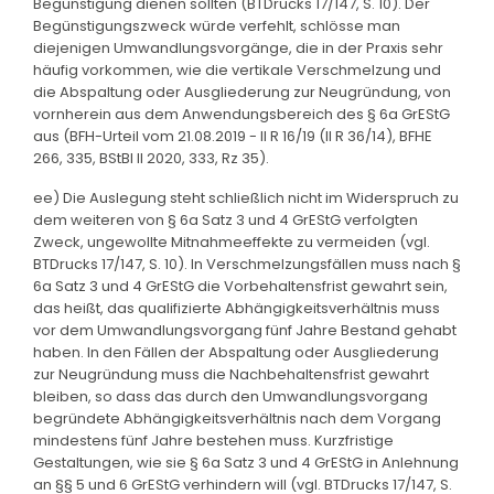
Begünstigung dienen sollten (BTDrucks 17/147, S. 10). Der
Begünstigungszweck würde verfehlt, schlösse man
diejenigen Umwandlungsvorgänge, die in der Praxis sehr
häufig vorkommen, wie die vertikale Verschmelzung und
die Abspaltung oder Ausgliederung zur Neugründung, von
vornherein aus dem Anwendungsbereich des § 6a GrEStG
aus (BFH-Urteil vom 21.08.2019 - II R 16/19 (II R 36/14), BFHE
266, 335, BStBl II 2020, 333, Rz 35).
ee) Die Auslegung steht schließlich nicht im Widerspruch zu
dem weiteren von § 6a Satz 3 und 4 GrEStG verfolgten
Zweck, ungewollte Mitnahmeeffekte zu vermeiden (vgl.
BTDrucks 17/147, S. 10). In Verschmelzungsfällen muss nach §
6a Satz 3 und 4 GrEStG die Vorbehaltensfrist gewahrt sein,
das heißt, das qualifizierte Abhängigkeitsverhältnis muss
vor dem Umwandlungsvorgang fünf Jahre Bestand gehabt
haben. In den Fällen der Abspaltung oder Ausgliederung
zur Neugründung muss die Nachbehaltensfrist gewahrt
bleiben, so dass das durch den Umwandlungsvorgang
begründete Abhängigkeitsverhältnis nach dem Vorgang
mindestens fünf Jahre bestehen muss. Kurzfristige
Gestaltungen, wie sie § 6a Satz 3 und 4 GrEStG in Anlehnung
an §§ 5 und 6 GrEStG verhindern will (vgl. BTDrucks 17/147, S.