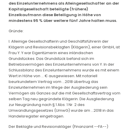
des Einzelunternehmens als Alleingesellschafter an der
Kapitalgesellschaft beteiligte (frühere)
Einzelkaufmann diese Beteiligung in Höhe von
mindestens 95 % über weitere fünf Jahre halten muss.
Gründe:
I. Alleinige Gesellschafterin und Geschäftsführerin der
Klägerin und Revisionsbeklagten (Klägerin), einer GmbH, ist
Frau Y. Y war Eigentümerin eines inländischen
Grundstückes. Das Grundstück befand sich im
Betriebsvermögen des Einzelunternehmens von Y. In der
Schlussbilanz des Einzelunternehmens wurde es mit einem
Wert in Höhe von ... € ausgewiesen. Mit notariell
beurkundetem Vertrag vom ...2018 übertrug das
Einzelunternehmen im Wege der Ausgliederung sein
Vermögen als Ganzes auf die mit Gesellschaftsvertrag vom
selben Tag neu gegründete Klägerin. Die Ausgliederung
zur Neugründung nach § 1 Abs. 1 Nr. 2 des
Umwandlungsgesetzes (UmwG) wurde am ...2018 in das
Handelsregister eingetragen.
Der Beklagte und Revisionskläger (Finanzamt --FA--)