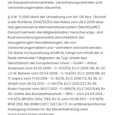
als Bausparkassenvertreter, Versicherungsvertreter und
Versicherungsmakler steuerfrei.
§ 4 Nr. 11 UStG dient der Umsetzung von Art. 135 Abs. 1 Buchst.
a der Richtlinie 2006/112/EG des Rates vom 28.11.2006 über
das gemeinsame Mehrwertsteuersystem (MwStSystRL).
Danach befreien die Mitgliedstaaten Versicherungs- und
Rückversicherungsumsätze einschließlich der
dazugehörigen Dienstleistungen, die von
Versicherungsmaklern und -vertretern erbracht werden.
Ob diese Voraussetzung erfüllt ist, hängt vom Inhalt der in
Rede stehenden Tätigkeiten ab (vgl. Urteile des
Gerichtshofs der Europäischen Union --EuGH-- Arthur
Andersen vom 03.03.2005 - C-472/03, EU:C:2005:135, Rz 32;
J.C.M. Beheer vom 03.04.2008 - C-124/07, EU:C:2008:196, Rz
17; Aspiro vom 17.03.2016 - C-40/15, EU:C:2016:172, Rz 36; Q-
GmbH vom 25.03.2021 - C-907/19, EU:C:2021:237, Rz 36;
Radio Popular vom 08.07.2021 - C-695/19, EU:C:2021:549, Rz
35; Urteile des Bundesfinanzhofs --BFH-- vom 24.04.2014 -
V R 9/13, BFH/NV 2014, 1783, Rz 13; vom 03.08.2017 - V R 19/16,
BFHE 259, 156, BStBl II 2017, 1207, Rz 17). In richtlinienkonformer
Auslegung müssen für die Steuerbefreiung zwei
Voraussetzungen vorliegen: