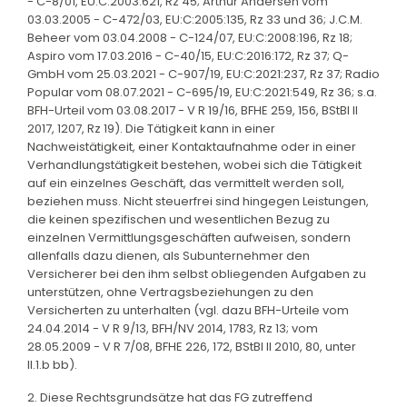
- C-8/01, EU:C:2003:621, Rz 45; Arthur Andersen vom
03.03.2005 - C-472/03, EU:C:2005:135, Rz 33 und 36; J.C.M.
Beheer vom 03.04.2008 - C-124/07, EU:C:2008:196, Rz 18;
Aspiro vom 17.03.2016 - C-40/15, EU:C:2016:172, Rz 37; Q-
GmbH vom 25.03.2021 - C-907/19, EU:C:2021:237, Rz 37; Radio
Popular vom 08.07.2021 - C-695/19, EU:C:2021:549, Rz 36; s.a.
BFH-Urteil vom 03.08.2017 - V R 19/16, BFHE 259, 156, BStBl II
2017, 1207, Rz 19). Die Tätigkeit kann in einer
Nachweistätigkeit, einer Kontaktaufnahme oder in einer
Verhandlungstätigkeit bestehen, wobei sich die Tätigkeit
auf ein einzelnes Geschäft, das vermittelt werden soll,
beziehen muss. Nicht steuerfrei sind hingegen Leistungen,
die keinen spezifischen und wesentlichen Bezug zu
einzelnen Vermittlungsgeschäften aufweisen, sondern
allenfalls dazu dienen, als Subunternehmer den
Versicherer bei den ihm selbst obliegenden Aufgaben zu
unterstützen, ohne Vertragsbeziehungen zu den
Versicherten zu unterhalten (vgl. dazu BFH-Urteile vom
24.04.2014 - V R 9/13, BFH/NV 2014, 1783, Rz 13; vom
28.05.2009 - V R 7/08, BFHE 226, 172, BStBl II 2010, 80, unter
II.1.b bb).
2. Diese Rechtsgrundsätze hat das FG zutreffend