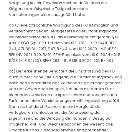
Vergütung sei ein Beweisanzeichen dafür, dass die
Klägerin berufstypische Tätigkeiten eines
Versicherungsmaklers ausgeführt habe.
bb) Diese tatsächliche Würdigung des FG ist möglich und
verstößt nicht gegen Denkgesetze oder Erfahrungssätze;
sie bindet daher den BFH als Revisionsgericht gemäß § 118
Abs. 2 FGO (vgl. BFH-Urteile vom 13.11.2013 - XI R 24/11, BFHE
243, 471, BStBl II 2017, 1147, Rz 44; vom 10.12.2020 - V R 41/19,
BFH/NV 2021, 949, Rz 19; BFH-Beschluss vom 10.01.2024 - XI R
11/23 (XI R 34/20), BFHE 283, 491, BStBl II 2024, 601, Rz 40).
cc) Der erkennende Senat teilt die Einschätzung des FG
auch in der Sache. Die Klägerin, die Versicherungsmaklerin
nach den Vorschriften des Versicherungsvertragsgesetzes
und der Gewerbeordnung ist, hat auch mit den im Streit
stehenden Umsätzen die spezifischen und wesentlichen
Funktionen einer Versicherungsvermittlungsleistung erfüllt.
Denn sie hat durch Recherche und Vergleich der
verfügbaren Tarifoptionen, die Aufarbeitung der
Ergebnisse und die Beratung der Kunden in Bezug auf
mögliche Tarif- und Wechseloptionen die wesentliche
Ursache für das Zustandekommen entsprechender