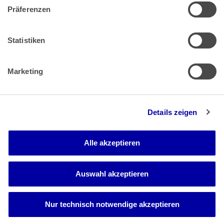
Präferenzen
Zahlung & Versand
Rücksendungen/Widerrufsbelehrung
Muster Widerrufsformular (PDF)
Statistiken
Remissionsbedingungen für den Handel
Kündigungsformular
Marketing
Barrierefreiheit
Details zeigen
Newsletter
Mediadaten
Alle akzeptieren
Media-Center
Auswahl akzeptieren
Nur technisch notwendige akzeptieren