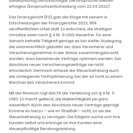
steuerpflichtig berücksichtigte. Die Einsprüche blieben
erfolglos (Einspruchsentscheidung vom 22.04.2022).
Das Finanzgericht (FG) gab der Klage mit seinem in
Entscheidungen der Finanzgerichte 2023, 958
veröffentlichten Urteil statt. Es entschied, die streitigen
Umsätze seien nach § 4 Nr. 11 UStG steuerfrei. Für eine
danach befreite Tätigkeit genüge es bei weiter Auslegung,
die unionsrechtlich geboten sei, dass Versicherer und
Versicherungsnehmer in der Weise zusammengebracht
würden, dass bestehende Verträge optimiert werden. Der
Abschluss neuer Versicherungsverträge sei nicht
erforderlich. Demnach erfasse die Steuerbefreiung auch
die vorliegende Tarifoptimierung, bei der es nicht zu einem
Wechsel des Versicherers kommt.
Mit der Revision rügt das FA die Verletzung von § 4 Nr. 11
UStG. Es macht geltend, die Maklertätigkeit sei ganz
wesentlich durch den Abschluss neuer Verträge geprägt.
Komme es hierzu --wie im Streitfall-- nicht, so sei die
Steuerbefreiung zu versagen. Die Klägerin suche sich ihre
Kunden selbst und erbringe an ihre Kunden eine
steuerpflichtige Beratungsleistung.