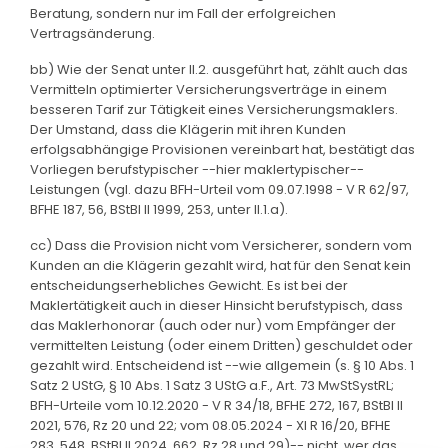
Beratung, sondern nur im Fall der erfolgreichen
Vertragsänderung.
bb) Wie der Senat unter II.2. ausgeführt hat, zählt auch das
Vermitteln optimierter Versicherungsverträge in einem
besseren Tarif zur Tätigkeit eines Versicherungsmaklers.
Der Umstand, dass die Klägerin mit ihren Kunden
erfolgsabhängige Provisionen vereinbart hat, bestätigt das
Vorliegen berufstypischer --hier maklertypischer--
Leistungen (vgl. dazu BFH-Urteil vom 09.07.1998 - V R 62/97,
BFHE 187, 56, BStBl II 1999, 253, unter II.1.a).
cc) Dass die Provision nicht vom Versicherer, sondern vom
Kunden an die Klägerin gezahlt wird, hat für den Senat kein
entscheidungserhebliches Gewicht. Es ist bei der
Maklertätigkeit auch in dieser Hinsicht berufstypisch, dass
das Maklerhonorar (auch oder nur) vom Empfänger der
vermittelten Leistung (oder einem Dritten) geschuldet oder
gezahlt wird. Entscheidend ist --wie allgemein (s. § 10 Abs. 1
Satz 2 UStG, § 10 Abs. 1 Satz 3 UStG a.F., Art. 73 MwStSystRL;
BFH-Urteile vom 10.12.2020 - V R 34/18, BFHE 272, 167, BStBl II
2021, 576, Rz 20 und 22; vom 08.05.2024 - XI R 16/20, BFHE
283, 548, BStBl II 2024, 662, Rz 28 und 29)-- nicht, wer das