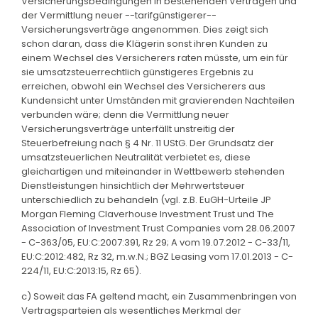
Versicherungsbedingungen in bestehenden Verträgen und
der Vermittlung neuer --tarifgünstigerer--
Versicherungsverträge angenommen. Dies zeigt sich
schon daran, dass die Klägerin sonst ihren Kunden zu
einem Wechsel des Versicherers raten müsste, um ein für
sie umsatzsteuerrechtlich günstigeres Ergebnis zu
erreichen, obwohl ein Wechsel des Versicherers aus
Kundensicht unter Umständen mit gravierenden Nachteilen
verbunden wäre; denn die Vermittlung neuer
Versicherungsverträge unterfällt unstreitig der
Steuerbefreiung nach § 4 Nr. 11 UStG. Der Grundsatz der
umsatzsteuerlichen Neutralität verbietet es, diese
gleichartigen und miteinander in Wettbewerb stehenden
Dienstleistungen hinsichtlich der Mehrwertsteuer
unterschiedlich zu behandeln (vgl. z.B. EuGH-Urteile JP
Morgan Fleming Claverhouse Investment Trust und The
Association of Investment Trust Companies vom 28.06.2007
- C-363/05, EU:C:2007:391, Rz 29; A vom 19.07.2012 - C-33/11,
EU:C:2012:482, Rz 32, m.w.N.; BGZ Leasing vom 17.01.2013 - C-
224/11, EU:C:2013:15, Rz 65).
c) Soweit das FA geltend macht, ein Zusammenbringen von
Vertragsparteien als wesentliches Merkmal der