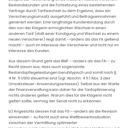
Bestandskunden und die Fortsetzung eines bestehenden
Vertrags durch Tarifwechsel zu dem Ergebnis, dass ein
Versicherungsumsatz ausgeführt und Beitragseinnahmen
generiert werden. Eine langfristige Kundenbindung durch
den von der Klägerin ermöglichten Wechsel in einen
anderen Tarif (statt einer Kündigung und Wechsel zu einem
neuen Versicherer) liegt damit --anders als das FA geltend
macht-- auch im Interesse der Versicherer und nicht nur im
Interesse des Kunden.
Aus diesem Grund geht das BMF --anders als das FA-- zu
Recht davon aus, dass auch sogenannte
Bestandspflegeleistungen berufstypisch und somit nach §
4 Nr. 11 UStG steuerfrei sind (vgl. Abschn. 4.11.1 Abs. 3 des
Umsatzsteuer-Anwendungserlasses). Selbst aus der Warte
der Finanzverwaltung kann daher für die Tarifoptimierung
nichts anderes gelten. Warum dies für die Klägerin nicht
gelten sollte, vermag der Senat nicht zu erkennen.
b) Angesichts dessen hat das FG --anders als die Revision
einwendet-- zu Recht auch eine Wettbewerbssituation
zwischen der Vermittlung optimierter