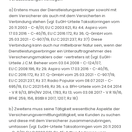
a) Erstens muss der Dienstleistungserbringer sowohl mit
dem Versicherer als auch mit dem Versicherten in
Verbindung stehen (vgl. EuGH-Urteile Taksatorringen vom
20.11.2003 - C-8/01, EU:C:2003:621, Rz 44; Aspiro vom
17.03.2016 - C-40/15, EU:C:2016:172, Rz 36; Q-GmbH vom
25.03.2021 - C-907/19, EU:C:2021:237, Rz 37). Diese
Verbindung kann auch nur mittelbarer Natur sein, wenn der
Dienstleistungserbringer ein Unterauftragnehmer des
Versicherungsmaklers oder -vertreters ist (vgl. EuGH-
Urteile J.C.M. Beheer vom 03.04.2008 - C-124/07,
EU:C:2008:196, Rz 29; Aspiro vom 17.03.2016 - C-40/15,
EU:C:2016:172, Rz 37; Q-GmbH vom 25.03.2021 - C-907/19,
EU:C:2021:237, Rz 37; Radio Popular vom 08.07.2021 - C-
695/19, EU:C:2021:549, Rz 36; s.a. BFH-Urteile vom 24.04.2014
- V R 9/13, BFH/NV 2014, 1783, Rz 13; vom 03.08.2017 - V R 19/16,
BFHE 259, 156, BStBl II 2017, 1207, Rz 18).
b) Zweitens muss seine Tätigkeit wesentliche Aspekte der
Versicherungsvermittlungstätigkeit, wie Kunden zu suchen
und diese mit dem Versicherer zusammenzubringen,
umfassen (vgl. EuGH-Urteile Taksatorringen vom 20.11.2003