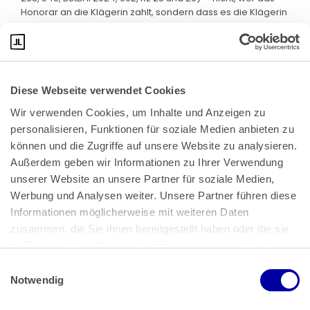
Honorar an die Klägerin zahlt, sondern dass es die Klägerin
für eine steuerfreie Tätigkeit erhält.
Diese Webseite verwendet Cookies
Wir verwenden Cookies, um Inhalte und Anzeigen zu 
personalisieren, Funktionen für soziale Medien anbieten zu 
können und die Zugriffe auf unsere Website zu analysieren. 
Außerdem geben wir Informationen zu Ihrer Verwendung 
unserer Website an unsere Partner für soziale Medien, 
Bundeskanzlerplatz 2
Werbung und Analysen weiter. Unsere Partner führen diese 
53113 Bonn
Informationen möglicherweise mit weiteren Daten 
zusammen, die Sie ihnen bereitgestellt haben oder die sie 
Pressemitteilungen
AGB
|
im Rahmen Ihrer Nutzung der Dienste gesammelt haben.
Impressum
Datenschutz
|
Einwilligungsauswahl
Impressum
 | 
Datenschutz
Notwendig