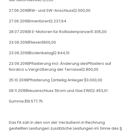
27.06.2016|RW- und SW-Anschluss|2.000,00
27.06.2016|Innentüren|2.237,64
28.07.2016|9 E-Motoren für Rollladenpanzer|1.305,00
23.09.2016|Fliesen|900,00
23.09.2016|Bodenbelag|2.844,10
23.09.2016|Pflasterung incl. Änderung desPflasters auf
Nordico u.Vergrößerung der Terrasse|2.800,00
25.10.2016|Pflasterung (anteilig Anlieger)|3.000,00
08.11.2016|Neuanschluss Strom und Gas EWE|2.453,01
Summe:||19.577,75
Das FA sah in den von der Veräußerin in Rechnung
gestellten Leistungen zusätzliche Leistungen im Sinne des §