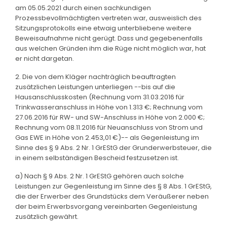
am 05.05.2021 durch einen sachkundigen
Prozessbevollmächtigten vertreten war, ausweislich des
Sitzungsprotokolls eine etwaig unterbliebene weitere
Beweisaufnahme nicht gerügt. Dass und gegebenenfalls
aus welchen Gründen ihm die Rüge nicht möglich war, hat
er nicht dargetan.
2. Die von dem Kläger nachträglich beauftragten
zusätzlichen Leistungen unterliegen --bis auf die
Hausanschlusskosten (Rechnung vom 31.03.2016 für
Trinkwasseranschluss in Höhe von 1.313 €; Rechnung vom
27.06.2016 für RW- und SW-Anschluss in Höhe von 2.000 €;
Rechnung vom 08.11.2016 für Neuanschluss von Strom und
Gas EWE in Höhe von 2.453,01 €)-- als Gegenleistung im
Sinne des § 9 Abs. 2 Nr. 1 GrEStG der Grunderwerbsteuer, die
in einem selbständigen Bescheid festzusetzen ist.
a) Nach § 9 Abs. 2 Nr. 1 GrEStG gehören auch solche
Leistungen zur Gegenleistung im Sinne des § 8 Abs. 1 GrEStG,
die der Erwerber des Grundstücks dem Veräußerer neben
der beim Erwerbsvorgang vereinbarten Gegenleistung
zusätzlich gewährt.