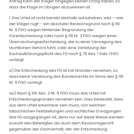
Antrag kann der Kläger hingegen keinen Erfolg haben, so
dass die Klage im Übrigen abzuweisen ist.
1. Das Urteil ist nicht bereits deshalb aufzuheben, weil --wie
der Kläger rügt-- ein absoluter Revisionsgrund nach § 119
Nr. 6 FGO wegen fehlender Begründung der
Vorentscheidung oder nach § 119 Nr. 3 FGO wegen einer
Überraschungsentscheidung, die zu einer Versagung des
rechtlichen Gehörs führt, oder eine Verletzung der
Sachaufklärungspflicht des FG nach § 76 Abs. 1 Satz 1 FGO
vorliegt.
a) Die Entscheidung des FG ist mit Gründen versehen, so
dass keine Verletzung des Bundesrechts im Sinne des § 119
Nr. 6 FGO vorliegt.
aa) Nach § 105 Abs. 2 Nr. 5 FGO muss das Urteil mit
Entscheidungsgründen versehen sein. Dies bedeutet, dass
aus dem Urteil erkennbar sein muss, von welchen
tatsächlichen Feststellungen und rechtlichen Erwägungen
das FG ausgegangen ist, denn nur auf diese Weise werden
sowohl den Beteiligten als auch dem Revisionsgericht
gegenüber der Sachverhalt, der der Entscheidung