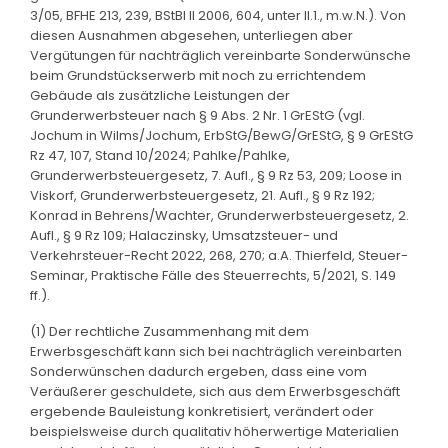
3/05, BFHE 213, 239, BStBl II 2006, 604, unter II.1., m.w.N.). Von
diesen Ausnahmen abgesehen, unterliegen aber
Vergütungen für nachträglich vereinbarte Sonderwünsche
beim Grundstückserwerb mit noch zu errichtendem
Gebäude als zusätzliche Leistungen der
Grunderwerbsteuer nach § 9 Abs. 2 Nr. 1 GrEStG (vgl.
Jochum in Wilms/Jochum, ErbStG/BewG/GrEStG, § 9 GrEStG
Rz 47, 107, Stand 10/2024; Pahlke/Pahlke,
Grunderwerbsteuergesetz, 7. Aufl., § 9 Rz 53, 209; Loose in
Viskorf, Grunderwerbsteuergesetz, 21. Aufl., § 9 Rz 192;
Konrad in Behrens/Wachter, Grunderwerbsteuergesetz, 2.
Aufl., § 9 Rz 109; Halaczinsky, Umsatzsteuer- und
Verkehrsteuer-Recht 2022, 268, 270; a.A. Thierfeld, Steuer-
Seminar, Praktische Fälle des Steuerrechts, 5/2021, S. 149
ff.).
(1) Der rechtliche Zusammenhang mit dem
Erwerbsgeschäft kann sich bei nachträglich vereinbarten
Sonderwünschen dadurch ergeben, dass eine vom
Veräußerer geschuldete, sich aus dem Erwerbsgeschäft
ergebende Bauleistung konkretisiert, verändert oder
beispielsweise durch qualitativ höherwertige Materialien