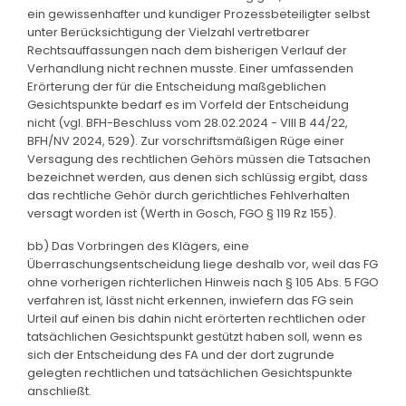
ein gewissenhafter und kundiger Prozessbeteiligter selbst
unter Berücksichtigung der Vielzahl vertretbarer
Rechtsauffassungen nach dem bisherigen Verlauf der
Verhandlung nicht rechnen musste. Einer umfassenden
Erörterung der für die Entscheidung maßgeblichen
Gesichtspunkte bedarf es im Vorfeld der Entscheidung
nicht (vgl. BFH-Beschluss vom 28.02.2024 - VIII B 44/22,
BFH/NV 2024, 529). Zur vorschriftsmäßigen Rüge einer
Versagung des rechtlichen Gehörs müssen die Tatsachen
bezeichnet werden, aus denen sich schlüssig ergibt, dass
das rechtliche Gehör durch gerichtliches Fehlverhalten
versagt worden ist (Werth in Gosch, FGO § 119 Rz 155).
bb) Das Vorbringen des Klägers, eine
Überraschungsentscheidung liege deshalb vor, weil das FG
ohne vorherigen richterlichen Hinweis nach § 105 Abs. 5 FGO
verfahren ist, lässt nicht erkennen, inwiefern das FG sein
Urteil auf einen bis dahin nicht erörterten rechtlichen oder
tatsächlichen Gesichtspunkt gestützt haben soll, wenn es
sich der Entscheidung des FA und der dort zugrunde
gelegten rechtlichen und tatsächlichen Gesichtspunkte
anschließt.