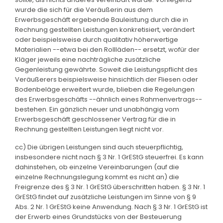
wurde die sich für die Veräußerin aus dem
Erwerbsgeschäft ergebende Bauleistung durch die in
Rechnung gestellten Leistungen konkretisiert, verändert
oder beispielsweise durch qualitativ höherwertige
Materialien --etwa bei den Rollläden-- ersetzt, wofür der
Kläger jeweils eine nachträgliche zusätzliche
Gegenleistung gewährte. Soweit die Leistungspflicht des
Veräußerers beispielsweise hinsichtlich der Fliesen oder
Bodenbeläge erweitert wurde, blieben die Regelungen
des Erwerbsgeschäfts --ähnlich eines Rahmenvertrags--
bestehen. Ein gänzlich neuer und unabhängig vom
Erwerbsgeschäft geschlossener Vertrag für die in
Rechnung gestellten Leistungen liegt nicht vor.
cc) Die übrigen Leistungen sind auch steuerpflichtig,
insbesondere nicht nach § 3 Nr. 1 GrEStG steuerfrei. Es kann
dahinstehen, ob einzelne Vereinbarungen (auf die
einzelne Rechnungslegung kommt es nicht an) die
Freigrenze des § 3 Nr. 1 GrEStG überschritten haben. § 3 Nr. 1
GrEStG findet auf zusätzliche Leistungen im Sinne von § 9
Abs. 2 Nr. 1 GrEStG keine Anwendung. Nach § 3 Nr. 1 GrEStG ist
der Erwerb eines Grundstücks von der Besteuerung