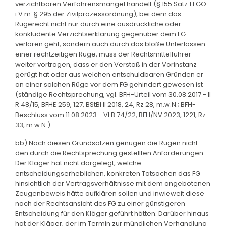
verzichtbaren Verfahrensmangel handelt (§ 155 Satz 1 FGO
i.V.m. § 295 der Zivilprozessordnung), bei dem das
Rügerecht nicht nur durch eine ausdrückliche oder
konkludente Verzichtserklärung gegenüber dem FG
verloren geht, sondern auch durch das bloße Unterlassen
einer rechtzeitigen Rüge, muss der Rechtsmittelführer
weiter vortragen, dass er den Verstoß in der Vorinstanz
gerügt hat oder aus welchen entschuldbaren Gründen er
an einer solchen Rüge vor dem FG gehindert gewesen ist
(ständige Rechtsprechung, vgl. BFH-Urteil vom 30.08.2017 - II
R 48/15, BFHE 259, 127, BStBl II 2018, 24, Rz 28, m.w.N.; BFH-
Beschluss vom 11.08.2023 - VI B 74/22, BFH/NV 2023, 1221, Rz
33, m.w.N.).
bb) Nach diesen Grundsätzen genügen die Rügen nicht
den durch die Rechtsprechung gestellten Anforderungen.
Der Kläger hat nicht dargelegt, welche
entscheidungserheblichen, konkreten Tatsachen das FG
hinsichtlich der Vertragsverhältnisse mit dem angebotenen
Zeugenbeweis hätte aufklären sollen und inwieweit diese
nach der Rechtsansicht des FG zu einer günstigeren
Entscheidung für den Kläger geführt hätten. Darüber hinaus
hat der Kläger, der im Termin zur mündlichen Verhandlung