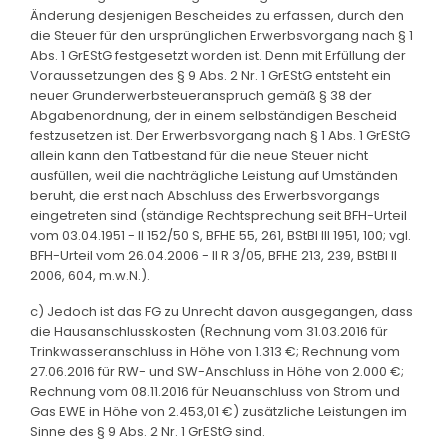
Änderung desjenigen Bescheides zu erfassen, durch den
die Steuer für den ursprünglichen Erwerbsvorgang nach § 1
Abs. 1 GrEStG festgesetzt worden ist. Denn mit Erfüllung der
Voraussetzungen des § 9 Abs. 2 Nr. 1 GrEStG entsteht ein
neuer Grunderwerbsteueranspruch gemäß § 38 der
Abgabenordnung, der in einem selbständigen Bescheid
festzusetzen ist. Der Erwerbsvorgang nach § 1 Abs. 1 GrEStG
allein kann den Tatbestand für die neue Steuer nicht
ausfüllen, weil die nachträgliche Leistung auf Umständen
beruht, die erst nach Abschluss des Erwerbsvorgangs
eingetreten sind (ständige Rechtsprechung seit BFH-Urteil
vom 03.04.1951 - II 152/50 S, BFHE 55, 261, BStBl III 1951, 100; vgl.
BFH-Urteil vom 26.04.2006 - II R 3/05, BFHE 213, 239, BStBl II
2006, 604, m.w.N.).
c) Jedoch ist das FG zu Unrecht davon ausgegangen, dass
die Hausanschlusskosten (Rechnung vom 31.03.2016 für
Trinkwasseranschluss in Höhe von 1.313 €; Rechnung vom
27.06.2016 für RW- und SW-Anschluss in Höhe von 2.000 €;
Rechnung vom 08.11.2016 für Neuanschluss von Strom und
Gas EWE in Höhe von 2.453,01 €) zusätzliche Leistungen im
Sinne des § 9 Abs. 2 Nr. 1 GrEStG sind.