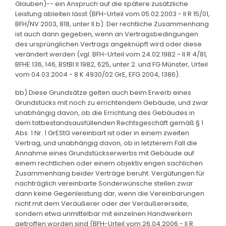
Glauben)-- ein Anspruch auf die spätere zusätzliche
Leistung ableiten lässt (BFH-Urteil vom 05.02.2003 - II R 15/01,
BFH/NV 2003, 818, unter II.b). Der rechtliche Zusammenhang
ist auch dann gegeben, wenn an Vertragsbedingungen
des ursprünglichen Vertrags angeknüpft wird oder diese
verändert werden (vgl. BFH-Urteil vom 24.02.1982 - II R 4/81,
BFHE 136, 146, BStBl II 1982, 625, unter 2. und FG Münster, Urteil
vom 04.03.2004 - 8 K 4930/02 GrE, EFG 2004, 1386).
bb) Diese Grundsätze gelten auch beim Erwerb eines
Grundstücks mit noch zu errichtendem Gebäude, und zwar
unabhängig davon, ob die Errichtung des Gebäudes in
dem tatbestandsausfüllenden Rechtsgeschäft gemäß § 1
Abs. 1 Nr. 1 GrEStG vereinbart ist oder in einem zweiten
Vertrag, und unabhängig davon, ob in letzterem Fall die
Annahme eines Grundstückserwerbs mit Gebäude auf
einem rechtlichen oder einem objektiv engen sachlichen
Zusammenhang beider Verträge beruht. Vergütungen für
nachträglich vereinbarte Sonderwünsche stellen zwar
dann keine Gegenleistung dar, wenn die Vereinbarungen
nicht mit dem Veräußerer oder der Veräußererseite,
sondern etwa unmittelbar mit einzelnen Handwerkern
getroffen worden sind (BFH-Urteil vom 26.04.2006 - II R