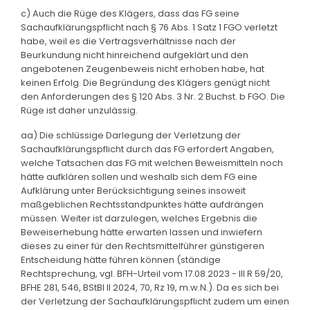
c) Auch die Rüge des Klägers, dass das FG seine
Sachaufklärungspflicht nach § 76 Abs. 1 Satz 1 FGO verletzt
habe, weil es die Vertragsverhältnisse nach der
Beurkundung nicht hinreichend aufgeklärt und den
angebotenen Zeugenbeweis nicht erhoben habe, hat
keinen Erfolg. Die Begründung des Klägers genügt nicht
den Anforderungen des § 120 Abs. 3 Nr. 2 Buchst. b FGO. Die
Rüge ist daher unzulässig.
aa) Die schlüssige Darlegung der Verletzung der
Sachaufklärungspflicht durch das FG erfordert Angaben,
welche Tatsachen das FG mit welchen Beweismitteln noch
hätte aufklären sollen und weshalb sich dem FG eine
Aufklärung unter Berücksichtigung seines insoweit
maßgeblichen Rechtsstandpunktes hätte aufdrängen
müssen. Weiter ist darzulegen, welches Ergebnis die
Beweiserhebung hätte erwarten lassen und inwiefern
dieses zu einer für den Rechtsmittelführer günstigeren
Entscheidung hätte führen können (ständige
Rechtsprechung, vgl. BFH-Urteil vom 17.08.2023 - III R 59/20,
BFHE 281, 546, BStBl II 2024, 70, Rz 19, m.w.N.). Da es sich bei
der Verletzung der Sachaufklärungspflicht zudem um einen