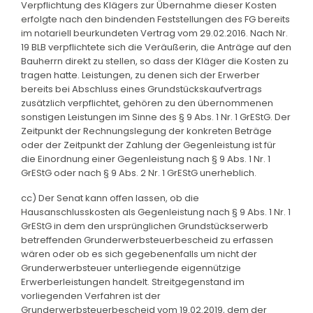
Verpflichtung des Klägers zur Übernahme dieser Kosten
erfolgte nach den bindenden Feststellungen des FG bereits
im notariell beurkundeten Vertrag vom 29.02.2016. Nach Nr.
19 BLB verpflichtete sich die Veräußerin, die Anträge auf den
Bauherrn direkt zu stellen, so dass der Kläger die Kosten zu
tragen hatte. Leistungen, zu denen sich der Erwerber
bereits bei Abschluss eines Grundstückskaufvertrags
zusätzlich verpflichtet, gehören zu den übernommenen
sonstigen Leistungen im Sinne des § 9 Abs. 1 Nr. 1 GrEStG. Der
Zeitpunkt der Rechnungslegung der konkreten Beträge
oder der Zeitpunkt der Zahlung der Gegenleistung ist für
die Einordnung einer Gegenleistung nach § 9 Abs. 1 Nr. 1
GrEStG oder nach § 9 Abs. 2 Nr. 1 GrEStG unerheblich.
cc) Der Senat kann offen lassen, ob die
Hausanschlusskosten als Gegenleistung nach § 9 Abs. 1 Nr. 1
GrEStG in dem den ursprünglichen Grundstückserwerb
betreffenden Grunderwerbsteuerbescheid zu erfassen
wären oder ob es sich gegebenenfalls um nicht der
Grunderwerbsteuer unterliegende eigennützige
Erwerberleistungen handelt. Streitgegenstand im
vorliegenden Verfahren ist der
Grunderwerbsteuerbescheid vom 19.02.2019, dem der