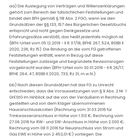
aa) Die Auslegung von Verträgen und Willenserklärungen
gehört zum Bereich der tatsächlichen Feststellungen und
bindet den BFH gemäß § 118 Abs. 2 FGO, wenn sie den
Grundsätzen der §§ 133, 157 des Bürgerlichen Gesetzbuchs
entspricht und nicht gegen Denkgesetze und
Erfahrungssätze verstößt, das heißt jedenfalls möglich ist
(BFH-Urteil vom 05.12.2019 - II R 37/18, BFHE 267, 524, BStBl II
2020, 236, Rz 15). Die Bindung an die vom FG getroffenen
Feststellungen entfällt, wenn in Bezug auf diese
Feststellungen zulässige und begründete Revisionsrügen
vorgebracht wurden (BFH-Urteil vom 30.01.2019 - II R 26/17,
BFHE 264, 47, BStBl II 2020, 733, Rz 31, m.w.N.).
bb) Nach diesen Grundsätzen hat das FG zu Unrecht
entschieden, dass die Voraussetzungen von § 9 Abs. 2 Nr. 1
GrEStG im Hinblick auf die von der Veräußerin in Rechnung
gestellten und von dem Kläger übernommenen
Hausanschlusskosten (Rechnung vom 31.03.2016 für
Trinkwasseranschluss in Höhe von 1.313 €; Rechnung vom
27.06.2016 für RW- und SW-Anschluss in Höhe von 2.000 €;
Rechnung vom 08.11.2016 für Neuanschluss von Strom und
Gas EWE in Höhe von 2.453,01 €) vorliegen. Die