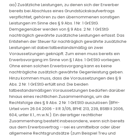
aa) Zusätzliche Leistungen, zu denen sich der Erwerber
bereits bei Abschluss eines Grundstückskaufvertrags
verpflichtet, gehören zu den übernommenen sonstigen
Leistungen im Sinne des § 9 Abs. 1 Nr. 1 GrEStG.
Demgegenüber werden von § 9 Abs. 2 Nr. 1 GrEStG
nachträglich gewährte zusätzliche Leistungen erfasst. Das
Entstehen der Steuer für nachträglich gewährte zusätzliche
Leistungen ist dabei tatbestandsmäßig an zwei
Voraussetzungen geknüpft. Zum einen muss bereits ein
Erwerbsvorgang im Sinne von § 1 Abs. 1 GrEStG vorliegen.
Ohne einen solchen Erwerbsvorgang kann es keine
nachträgliche zusätzlich gewährte Gegenleistung geben.
Hinzu kommen muss, dass die Voraussetzungen des § 9
Abs. 2 Nr. 1 GrEStG erfüllt sind. Die beiden
tatbestandsmäßigen Voraussetzungen bedürfen darüber
hinaus eines rechtlichen Zusammenhangs, um die
Rechtsfolge des § 9 Abs. 2 Nr. 1 GrEStG auszulösen (BFH-
Urteil vom 26.04.2006 - II R 3/05, BFHE 213, 239, BStBl II 2006,
604, unter II.1., m.w.N.). Ein derartiger rechtlicher
Zusammenhang besteht insbesondere, wenn sich bereits
aus dem Erwerbsvertrag --sei es unmittelbar oder über
allgemeine Rechtsgrundsätze (zum Beispiel Treu und