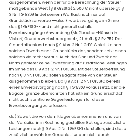
ausgenommen, wenn der für die Berechnung der Steuer
maßgebende Wert (§ 8 GrEStG) 2.500 € nicht übersteigt. §
3 Nr. 1 GrEStG findet seinem Wortlaut nach nur auf
Grundstückserwerbe --also Erwerbsvorgänge im Sinne
des § 1 GrEStG-- und nicht generell auf alle
Erwerbsvorgänge Anwendung (Meßbacher-Hönsch in
Viskorf, Grunderwerbsteuergesetz, 21. Aufl., § 3 Rz 75). Der
Steuertatbestand nach § 9 Abs. 2 Nr. 1 GrEStG stellt keinen
solchen Erwerb eines Grundstücks dar, sondern setzt einen
solchen vielmehr voraus. Auch der Sinn und Zweck der
Norm gebietet keine Erweiterung auf zusätzliche Leistungen
im Sinne des § 9 Abs. 2 Nr. 1 GrEStG. Mit der Steuerbefreiung
nach § 3 Nr. 1 GrEStG sollen Bagatellfälle von der Steuer
ausgenommen bleiben. Da § 9 Abs. 2 Nr. 1 GrEStG bereits
einen Erwerbsvorgang nach § 1 GrEStG voraussetzt, der die
Bagatellgrenze überschritten hat, ist kein Grund ersichtlich,
nicht auch sämtliche Gegenleistungen für diesen
Erwerbsvorgang zu erfassen.
dd) Soweit die von dem Kläger übernommenen und von
der Veräußerin in Rechnung gestellten Beträge zusätzliche
Leistungen nach § 9 Abs. 2 Nr. 1 GrEStG darstellen, sind diese
zusätzlich gewährten Gegenleistungen nicht durch