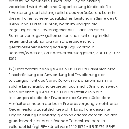
ersetzt und dafür eine zusätzliche Gegenleistung
vereinbart wird. Auch eine Gegenleistung für die bloße
Erweiterung der Leistungspflicht des Veräußerers kann in
diesen Fällen zu einer zusätzlichen Leistung im Sinne des §
9 Abs. 2 Nr. 1 GrEStG führen, wenn im Übrigen die
Regelungen des Erwerbsgeschäfts --ähnlich eines
Rahmenvertrags-- gelten sollen und nicht ein gänzlich
neuer und unabhängig vom Erwerbsgeschäft
geschlossener Vertrag vorliegt (vgl. Konrad in
Behrens/Wachter, Grunderwerbsteuergesetz, 2. Aufl., § 9 Rz
109).
(2) Dem Wortlaut des § 9 Abs. 2 Nr. 1 GrEStG lässt sich eine
Einschränkung der Anwendung bei Erweiterung der
Leistungspflicht des Veräußerers nicht entnehmen. Eine
solche Einschränkung gebieten auch nicht Sinn und Zweck
der Vorschrift. § 9 Abs. 2 Nr. 1 GrEStG stellt allein auf
Leistungen ab, die der Erwerber des Grundstücks dem
Veräußerer neben der beim Erwerbsvorgang vereinbarten
Gegenleistung zusätzlich gewährt. Es soll die gesamte
Gegenleistung unabhängig davon erfasst werden, ob der
grunderwerbsteuerauslösende Tatbestand bereits
vollendet ist (vgl. BFH-Urteil vom 12.12.1979 - II R 15/76, BFHE