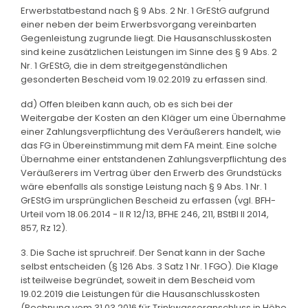
Erwerbstatbestand nach § 9 Abs. 2 Nr. 1 GrEStG aufgrund
einer neben der beim Erwerbsvorgang vereinbarten
Gegenleistung zugrunde liegt. Die Hausanschlusskosten
sind keine zusätzlichen Leistungen im Sinne des § 9 Abs. 2
Nr. 1 GrEStG, die in dem streitgegenständlichen
gesonderten Bescheid vom 19.02.2019 zu erfassen sind.
dd) Offen bleiben kann auch, ob es sich bei der
Weitergabe der Kosten an den Kläger um eine Übernahme
einer Zahlungsverpflichtung des Veräußerers handelt, wie
das FG in Übereinstimmung mit dem FA meint. Eine solche
Übernahme einer entstandenen Zahlungsverpflichtung des
Veräußerers im Vertrag über den Erwerb des Grundstücks
wäre ebenfalls als sonstige Leistung nach § 9 Abs. 1 Nr. 1
GrEStG im ursprünglichen Bescheid zu erfassen (vgl. BFH-
Urteil vom 18.06.2014 - II R 12/13, BFHE 246, 211, BStBl II 2014,
857, Rz 12).
3. Die Sache ist spruchreif. Der Senat kann in der Sache
selbst entscheiden (§ 126 Abs. 3 Satz 1 Nr. 1 FGO). Die Klage
ist teilweise begründet, soweit in dem Bescheid vom
19.02.2019 die Leistungen für die Hausanschlusskosten
(Rechnung vom 31.03.2016 für Trinkwasseranschluss in Höhe