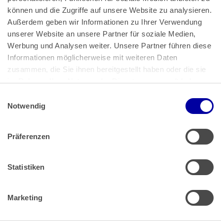
können und die Zugriffe auf unsere Website zu analysieren. 
Außerdem geben wir Informationen zu Ihrer Verwendung 
unserer Website an unsere Partner für soziale Medien, 
Bundeskanzlerplatz 2
Werbung und Analysen weiter. Unsere Partner führen diese 
53113 Bonn
Informationen möglicherweise mit weiteren Daten 
zusammen, die Sie ihnen bereitgestellt haben oder die sie 
Pressemitteilungen
AGB
|
im Rahmen Ihrer Nutzung der Dienste gesammelt haben.
Impressum
Datenschutz
|
Einwilligungsauswahl
Impressum
 | 
Datenschutz
Notwendig
Präferenzen
Zahlung & Versand
Rücksendungen/Widerrufsbelehrung
Muster Widerrufsformular (PDF)
Statistiken
Remissionsbedingungen für den Handel
Kündigungsformular
Marketing
Barrierefreiheit