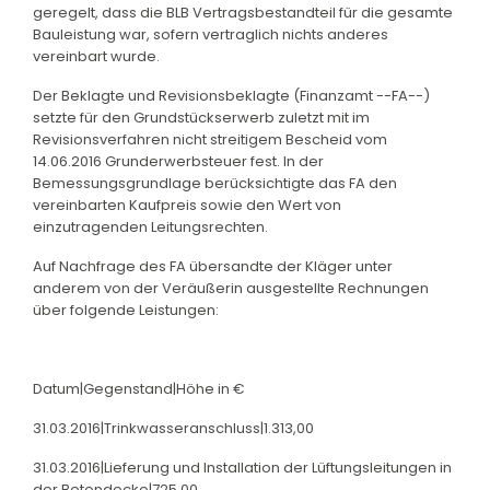
geregelt, dass die BLB Vertragsbestandteil für die gesamte
Bauleistung war, sofern vertraglich nichts anderes
vereinbart wurde.
Der Beklagte und Revisionsbeklagte (Finanzamt --FA--)
setzte für den Grundstückserwerb zuletzt mit im
Revisionsverfahren nicht streitigem Bescheid vom
14.06.2016 Grunderwerbsteuer fest. In der
Bemessungsgrundlage berücksichtigte das FA den
vereinbarten Kaufpreis sowie den Wert von
einzutragenden Leitungsrechten.
Auf Nachfrage des FA übersandte der Kläger unter
anderem von der Veräußerin ausgestellte Rechnungen
über folgende Leistungen:
Datum|Gegenstand|Höhe in €
31.03.2016|Trinkwasseranschluss|1.313,00
31.03.2016|Lieferung und Installation der Lüftungsleitungen in
der Betondecke|725,00