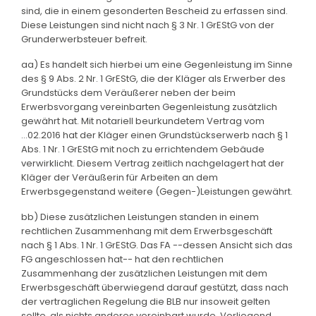
sind, die in einem gesonderten Bescheid zu erfassen sind.
Diese Leistungen sind nicht nach § 3 Nr. 1 GrEStG von der
Grunderwerbsteuer befreit.
aa) Es handelt sich hierbei um eine Gegenleistung im Sinne
des § 9 Abs. 2 Nr. 1 GrEStG, die der Kläger als Erwerber des
Grundstücks dem Veräußerer neben der beim
Erwerbsvorgang vereinbarten Gegenleistung zusätzlich
gewährt hat. Mit notariell beurkundetem Vertrag vom
...02.2016 hat der Kläger einen Grundstückserwerb nach § 1
Abs. 1 Nr. 1 GrEStG mit noch zu errichtendem Gebäude
verwirklicht. Diesem Vertrag zeitlich nachgelagert hat der
Kläger der Veräußerin für Arbeiten an dem
Erwerbsgegenstand weitere (Gegen-)Leistungen gewährt.
bb) Diese zusätzlichen Leistungen standen in einem
rechtlichen Zusammenhang mit dem Erwerbsgeschäft
nach § 1 Abs. 1 Nr. 1 GrEStG. Das FA --dessen Ansicht sich das
FG angeschlossen hat-- hat den rechtlichen
Zusammenhang der zusätzlichen Leistungen mit dem
Erwerbsgeschäft überwiegend darauf gestützt, dass nach
der vertraglichen Regelung die BLB nur insoweit gelten
sollte, als nichts anderes vereinbart wurde. Vorliegend