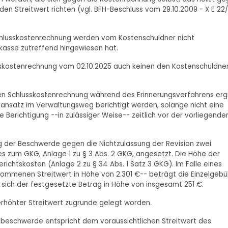
n Streitwert richten (vgl. BFH-Beschluss vom 29.10.2009 - X E 22/
chlusskostenrechnung werden vom Kostenschuldner nicht
skasse zutreffend hingewiesen hat.
sskostenrechnung vom 02.10.2025 auch keinen den Kostenschuldne
hen Schlusskostenrechnung während des Erinnerungsverfahrens erg
enansatz im Verwaltungsweg berichtigt werden, solange nicht eine
ie Berichtigung --in zulässiger Weise-- zeitlich vor der vorliegende
ng der Beschwerde gegen die Nichtzulassung der Revision zwei
 zum GKG, Anlage 1 zu § 3 Abs. 2 GKG, angesetzt. Die Höhe der
richtskosten (Anlage 2 zu § 34 Abs. 1 Satz 3 GKG). Im Falle eines
nommenen Streitwert in Höhe von 2.301 €-- beträgt die Einzelgebü
 sich der festgesetzte Betrag in Höhe von insgesamt 251 €.
erhöhter Streitwert zugrunde gelegt worden.
sbeschwerde entspricht dem voraussichtlichen Streitwert des