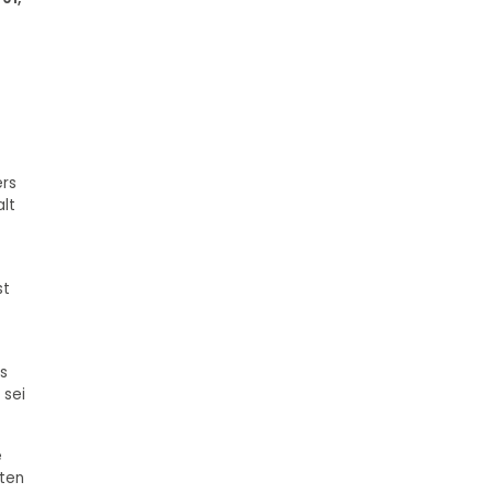
ers
lt
st
s
 sei
e
zten