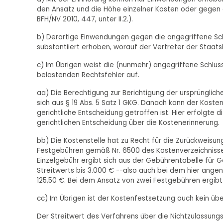
den Ansatz und die Höhe einzelner Kosten oder gegen de
BFH/NV 2010, 447, unter II.2.).
b) Derartige Einwendungen gegen die angegriffene S
substantiiert erhoben, worauf der Vertreter der Staat
c) Im Übrigen weist die (nunmehr) angegriffene Schlu
belastenden Rechtsfehler auf.
aa) Die Berechtigung zur Berichtigung der ursprünglic
sich aus § 19 Abs. 5 Satz 1 GKG. Danach kann der Kost
gerichtliche Entscheidung getroffen ist. Hier erfolgte d
gerichtlichen Entscheidung über die Kostenerinnerung.
bb) Die Kostenstelle hat zu Recht für die Zurückweisu
Festgebühren gemäß Nr. 6500 des Kostenverzeichnisses
Einzelgebühr ergibt sich aus der Gebührentabelle für Ge
Streitwerts bis 3.000 € --also auch bei dem hier ange
125,50 €. Bei dem Ansatz von zwei Festgebühren ergibt
cc) Im Übrigen ist der Kostenfestsetzung auch kein üb
Der Streitwert des Verfahrens über die Nichtzulassung