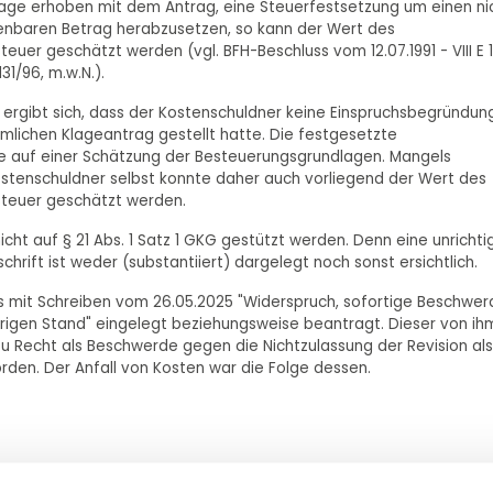
age erhoben mit dem Antrag, eine Steuerfestsetzung um einen ni
enbaren Betrag herabzusetzen, so kann der Wert des
uer geschätzt werden (vgl. BFH-Beschluss vom 12.07.1991 - VIII E 1
31/96, m.w.N.).
l ergibt sich, dass der Kostenschuldner keine Einspruchsbegründun
lichen Klageantrag gestellt hatte. Die festgesetzte
e auf einer Schätzung der Besteuerungsgrundlagen. Mangels
stenschuldner selbst konnte daher auch vorliegend der Wert des
Steuer geschätzt werden.
ht auf § 21 Abs. 1 Satz 1 GKG gestützt werden. Denn eine unrichti
rift ist weder (substantiiert) dargelegt noch sonst ersichtlich.
s mit Schreiben vom 26.05.2025 "Widerspruch, sofortige Beschwer
erigen Stand" eingelegt beziehungsweise beantragt. Dieser von ih
zu Recht als Beschwerde gegen die Nichtzulassung der Revision als
rden. Der Anfall von Kosten war die Folge dessen.