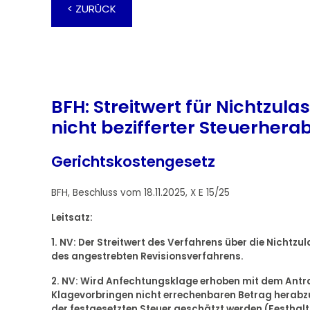
< ZURÜCK
BFH: Streitwert für Nichtzul
nicht bezifferter Steuerher
Gerichtskostengesetz
BFH, Beschluss vom 18.11.2025, X E 15/25
Leitsatz:
1. NV: Der Streitwert des Verfahrens über die Nicht
des angestrebten Revisionsverfahrens.
2. NV: Wird Anfechtungsklage erhoben mit dem Antra
Klagevorbringen nicht errechenbaren Betrag herabzu
der festgesetzten Steuer geschätzt werden (Festhaltu