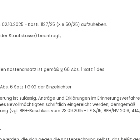
02.10.2025 - KostL 1127/25 (X B 50/25) aufzuheben.
 der Staatskasse) beantragt,
den Kostenansatz ist gemäß § 66 Abs. 1 Satz 1 des
Abs. 6 Satz 1 GKG der Einzelrichter.
erung ist zulässig. Anträge und Erklärungen im Erinnerungsverfahr
ines Bevollmächtigten schriftlich eingereicht werden; demgemäß
g (vgl. BFH-Beschluss vom 23.09.2015 - I E 8/15, BFH/NV 2016, 414,
.
n werden, die sich gegen die Kostenrechnung selbst, das heißt g