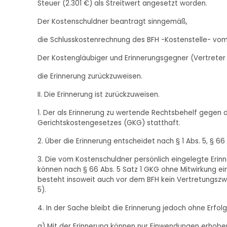
Steuer (2.301 €) als Streitwert angesetzt worden.
Der Kostenschuldner beantragt sinngemäß,
die Schlusskostenrechnung des BFH -Kostenstelle- vom 
Der Kostengläubiger und Erinnerungsgegner (Vertreter
die Erinnerung zurückzuweisen.
II. Die Erinnerung ist zurückzuweisen.
1. Der als Erinnerung zu wertende Rechtsbehelf gegen 
Gerichtskostengesetzes (GKG) statthaft.
2. Über die Erinnerung entscheidet nach § 1 Abs. 5, § 66 
3. Die vom Kostenschuldner persönlich eingelegte Erinn
können nach § 66 Abs. 5 Satz 1 GKG ohne Mitwirkung e
besteht insoweit auch vor dem BFH kein Vertretungszwan
5).
4. In der Sache bleibt die Erinnerung jedoch ohne Erfolg
a) Mit der Erinnerung können nur Einwendungen erhobe