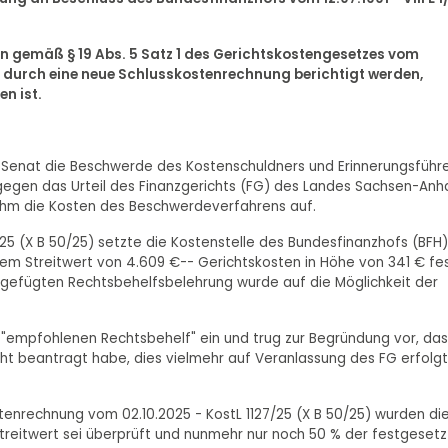
n gemäß § 19 Abs. 5 Satz 1 des Gerichtskostengesetzes vom
durch eine neue Schlusskostenrechnung berichtigt werden,
n ist.
er Senat die Beschwerde des Kostenschuldners und Erinnerungsführ
gegen das Urteil des Finanzgerichts (FG) des Landes Sachsen-Anha
 ihm die Kosten des Beschwerdeverfahrens auf.
25 (X B 50/25) setzte die Kostenstelle des Bundesfinanzhofs (BFH)
 Streitwert von 4.609 €-- Gerichtskosten in Höhe von 341 € fe
beigefügten Rechtsbehelfsbelehrung wurde auf die Möglichkeit der
 "empfohlenen Rechtsbehelf" ein und trug zur Begründung vor, das
ht beantragt habe, dies vielmehr auf Veranlassung des FG erfolgt
tenrechnung vom 02.10.2025 - KostL 1127/25 (X B 50/25) wurden di
Streitwert sei überprüft und nunmehr nur noch 50 % der festgeset