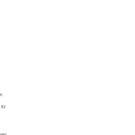
en
 Rz
egen