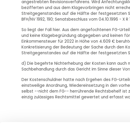
angestrebten Revisionsverfahrens. Wird Anfechtungskl
bezifferten und aus dem Klagevorbringen nicht errech
Streitgegenstandes auf die Hälfte der festgesetzten Ste
BFH/NV 1992, 190; Senatsbeschluss vom 04.10.1996 - X R 1
So liegt der Fall hier. Aus dem angefochtenen FG-Urtei
und keine Klagebegründung abgegeben und keinen förm
Einkommensteuer für 2022 in Höhe von 4.609 € beruht
Konkretisierung der Bedeutung der Sache durch den Ko
Streitgegenstandes auf die Hälfte der festgesetzten 
d) Die begehrte Nichterhebung der Kosten kann auch nic
Sachbehandlung durch das Gericht im Sinne dieser Vorsch
Der Kostenschuldner hatte nach Ergehen des FG-Urteil
einstweilige Anordnung, Wiedereinsetzung in den vorh
selbst --nicht dem FG-- herrührende Rechtsbehelf ist 
einzig zulässiges Rechtsmittel gewertet und erfasst wo