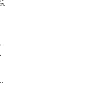
09,
r
ibt
n
hr