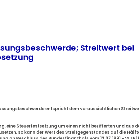
assungsbeschwerde; Streitwert bei
absetzung
zulassungsbeschwerde entspricht dem voraussichtlichen Streitwe
g, eine Steuerfestsetzung um einen nicht bezifferten und aus 
setzen, so kann der Wert des Streitgegenstandes auf die Hälft
ng an Beschluss des Bundesfinanzhofs vom 12.07.1991 - VIII E 1/