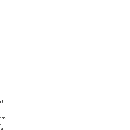
rt
dem
e
91,