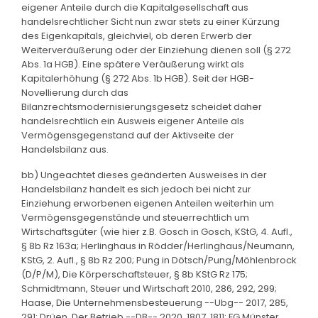
eigener Anteile durch die Kapitalgesellschaft aus
handelsrechtlicher Sicht nun zwar stets zu einer Kürzung
des Eigenkapitals, gleichviel, ob deren Erwerb der
Weiterveräußerung oder der Einziehung dienen soll (§ 272
Abs. 1a HGB). Eine spätere Veräußerung wirkt als
Kapitalerhöhung (§ 272 Abs. 1b HGB). Seit der HGB-
Novellierung durch das
Bilanzrechtsmodernisierungsgesetz scheidet daher
handelsrechtlich ein Ausweis eigener Anteile als
Vermögensgegenstand auf der Aktivseite der
Handelsbilanz aus.
bb) Ungeachtet dieses geänderten Ausweises in der
Handelsbilanz handelt es sich jedoch bei nicht zur
Einziehung erworbenen eigenen Anteilen weiterhin um
Vermögensgegenstände und steuerrechtlich um
Wirtschaftsgüter (wie hier z.B. Gosch in Gosch, KStG, 4. Aufl.,
§ 8b Rz 163a; Herlinghaus in Rödder/Herlinghaus/Neumann,
KStG, 2. Aufl., § 8b Rz 200; Pung in Dötsch/Pung/Möhlenbrock
(D/P/M), Die Körperschaftsteuer, § 8b KStG Rz 175;
Schmidtmann, Steuer und Wirtschaft 2010, 286, 292, 299;
Haase, Die Unternehmensbesteuerung --Ubg-- 2017, 285,
291; Drüen, Der Betrieb --DB-- 2020, 1807, 1811; FG Münster,