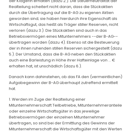
der Klägerin erhalten (dazu 2.). Die Steuerneutralität der
Realteilung scheitert nicht daran, dass die Stückaktien
durch die Übertragung auf die B-AG zu eigenen Aktien
geworden sind; sie haben hierdurch ihre Eigenschaft als
Wirtschaftsgut, das heißt als Träger stiller Reserven, nicht
verloren (dazu 3.). Die Stückaktien sind auch in das
Betriebsvermögen eines Mitunternehmers --der B-AG--
übertragen worden (dazu 4). Ebenso ist die Besteuerung
der in ihnen ruhenden stillen Reserven sichergestellt (dazu
5.). Der Umstand, dass die B-AG neben den Stückaktien
auch eine Barleistung in Höhe ihrer Hafteinlage von ... €
erhalten hat, ist unschädlich (dazu 6.).
Danach kann dahinstehen, ob das FA den (vermeintlichen)
Aufgabegewinn der B-AG überhaupt zutreffend ermittelt
hat.
1. Werden im Zuge der Realteilung einer
Mitunternehmerschaft Teilbetriebe, Mitunternehmeranteile
oder einzelne Wirtschaftsgüter in das jeweilige
Betriebsvermögen der einzelnen Mitunternehmer
übertragen, so sind bei der Ermittlung des Gewinns der
Mitunternehmerschaft die Wirtschaftsgüter mit den Werten