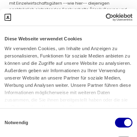
mit Einzelwirtschaftsgütern --wie hier-- diejenigen
nachträglich eintretenden Sachverhalte (Veräußerung und
Entnahme) beschrieben, die zu einem rückwirkenden
Ansatz des gemeinen Werts führen. Danach kann allein der
Umstand, dass die in den übertragenen
Einzelwirtschaftsgütern ruhenden stillen Reserven von
Diese Webseite verwendet Cookies
einem nach der Realteilung eintretenden (sonstigen)
Vorgang betroffen werden, nicht die Steuerneutralität der
Wir verwenden Cookies, um Inhalte und Anzeigen zu 
Übertragung der Abfindungsgüter rückwirkend beseitigen.
personalisieren, Funktionen für soziale Medien anbieten zu 
5. Auch die weitere Voraussetzung einer steuerneutralen
können und die Zugriffe auf unsere Website zu analysieren. 
Realteilung, die Sicherstellung der Besteuerung der stillen
Außerdem geben wir Informationen zu Ihrer Verwendung 
Reserven, ist gegeben.
unserer Website an unsere Partner für soziale Medien, 
Werbung und Analysen weiter. Unsere Partner führen diese 
a) Nach § 16 Abs. 3 Satz 2 EStG ist die Buchwertfortführung
nur zulässig, sofern die Besteuerung der stillen Reserven
Informationen möglicherweise mit weiteren Daten 
sichergestellt ist. Dies erfordert, dass auch nach der
zusammen, die Sie ihnen bereitgestellt haben oder die sie 
Übertragung der Wirtschaftsgüter der grundsätzliche
im Rahmen Ihrer Nutzung der Dienste gesammelt haben.
Besteuerungszugriff auf die stillen Reserven durch den
Einwilligungsauswahl
(deutschen) Fiskus fortbesteht.
Impressum
 | 
Datenschutz
Notwendig
Werden --wie im Streitfall-- im Zuge der Realteilung
Einzelwirtschaftsgüter auf eine ausscheidende