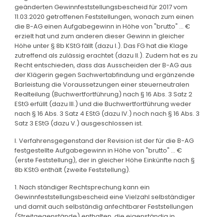
geänderten Gewinnfeststellungsbescheid für 2017 vom
11.03.2020 getroffenen Feststellungen, wonach zum einen
die B-AG einen Aufgabegewinn in Höhe von "brutto" ... €
erzielt hat und zum anderen dieser Gewinn in gleicher
Höhe unter § 8b KStG fällt (dazu I.). Das FG hat die Klage
zutreffend als zulässig erachtet (dazu II.). Zudem hat es zu
Recht entschieden, dass das Ausscheiden der B-AG aus
der Klägerin gegen Sachwertabfindung und ergänzende
Barleistung die Voraussetzungen einer steuerneutralen
Realteilung (Buchwertfortführung) nach § 16 Abs. 3 Satz 2
EStG erfüllt (dazu III.) und die Buchwertfortführung weder
nach § 16 Abs. 3 Satz 4 EStG (dazu IV.) noch nach § 16 Abs. 3
Satz 3 EStG (dazu V.) ausgeschlossen ist.
I. Verfahrensgegenstand der Revision ist der für die B-AG
festgestellte Aufgabegewinn in Höhe von "brutto" ... €
(erste Feststellung), der in gleicher Höhe Einkünfte nach §
8b KStG enthält (zweite Feststellung).
1. Nach ständiger Rechtsprechung kann ein
Gewinnfeststellungsbescheid eine Vielzahl selbständiger
und damit auch selbständig anfechtbarer Feststellungen
(Streitgegenstände) enthalten, die eigenständig in