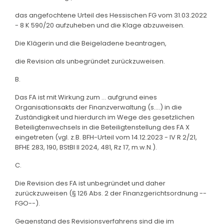
das angefochtene Urteil des Hessischen FG vom 31.03.2022
- 8 K 590/20 aufzuheben und die Klage abzuweisen.
Die Klägerin und die Beigeladene beantragen,
die Revision als unbegründet zurückzuweisen.
B.
Das FA ist mit Wirkung zum ... aufgrund eines
Organisationsakts der Finanzverwaltung (s....) in die
Zuständigkeit und hierdurch im Wege des gesetzlichen
Beteiligtenwechsels in die Beteiligtenstellung des FA X
eingetreten (vgl. z.B. BFH-Urteil vom 14.12.2023 - IV R 2/21,
BFHE 283, 190, BStBl II 2024, 481, Rz 17, m.w.N.).
C.
Die Revision des FA ist unbegründet und daher
zurückzuweisen (§ 126 Abs. 2 der Finanzgerichtsordnung --
FGO--).
Gegenstand des Revisionsverfahrens sind die im