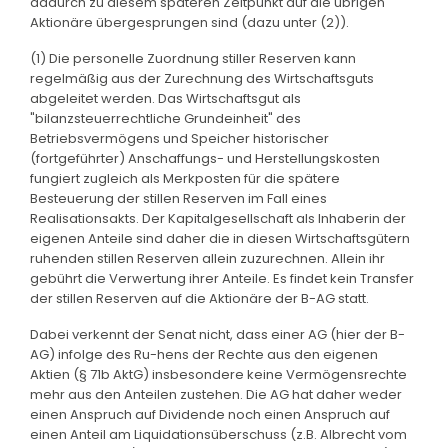
dadurch zu diesem späteren Zeitpunkt auf die übrigen
Aktionäre übergesprungen sind (dazu unter (2)).
(1) Die personelle Zuordnung stiller Reserven kann
regelmäßig aus der Zurechnung des Wirtschaftsguts
abgeleitet werden. Das Wirtschaftsgut als
"bilanzsteuerrechtliche Grundeinheit" des
Betriebsvermögens und Speicher historischer
(fortgeführter) Anschaffungs- und Herstellungskosten
fungiert zugleich als Merkposten für die spätere
Besteuerung der stillen Reserven im Fall eines
Realisationsakts. Der Kapitalgesellschaft als Inhaberin der
eigenen Anteile sind daher die in diesen Wirtschaftsgütern
ruhenden stillen Reserven allein zuzurechnen. Allein ihr
gebührt die Verwertung ihrer Anteile. Es findet kein Transfer
der stillen Reserven auf die Aktionäre der B-AG statt.
Dabei verkennt der Senat nicht, dass einer AG (hier der B-
AG) infolge des Ru-hens der Rechte aus den eigenen
Aktien (§ 71b AktG) insbesondere keine Vermögensrechte
mehr aus den Anteilen zustehen. Die AG hat daher weder
einen Anspruch auf Dividende noch einen Anspruch auf
einen Anteil am Liquidationsüberschuss (z.B. Albrecht vom