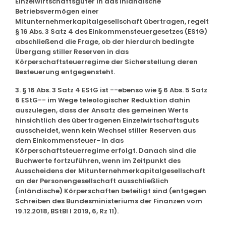
Einzelwirtschaftsgüter in das inländische
Betriebsvermögen einer
Mitunternehmerkapitalgesellschaft übertragen, regelt
§ 16 Abs. 3 Satz 4 des Einkommensteuergesetzes (EStG)
abschließend die Frage, ob der hierdurch bedingte
Übergang stiller Reserven in das
Körperschaftsteuerregime der Sicherstellung deren
Besteuerung entgegensteht.
3. § 16 Abs. 3 Satz 4 EStG ist --ebenso wie § 6 Abs. 5 Satz
6 EStG-- im Wege teleologischer Reduktion dahin
auszulegen, dass der Ansatz des gemeinen Werts
hinsichtlich des übertragenen Einzelwirtschaftsguts
ausscheidet, wenn kein Wechsel stiller Reserven aus
dem Einkommensteuer- in das
Körperschaftsteuerregime erfolgt. Danach sind die
Buchwerte fortzuführen, wenn im Zeitpunkt des
Ausscheidens der Mitunternehmerkapitalgesellschaft
an der Personengesellschaft ausschließlich
(inländische) Körperschaften beteiligt sind (entgegen
Schreiben des Bundesministeriums der Finanzen vom
19.12.2018, BStBl I 2019, 6, Rz 11).