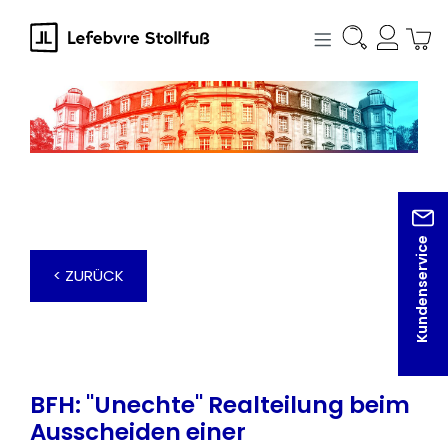
alt springen
Kundenservice
< ZURÜCK
BFH: "Unechte" Realteilung beim
Ausscheiden einer