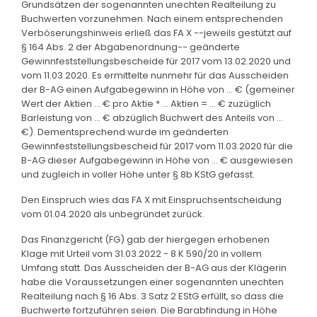
Grundsätzen der sogenannten unechten Realteilung zu
Buchwerten vorzunehmen. Nach einem entsprechenden
Verböserungshinweis erließ das FA X --jeweils gestützt auf
§ 164 Abs. 2 der Abgabenordnung-- geänderte
Gewinnfeststellungsbescheide für 2017 vom 13.02.2020 und
vom 11.03.2020. Es ermittelte nunmehr für das Ausscheiden
der B-AG einen Aufgabegewinn in Höhe von ... € (gemeiner
Wert der Aktien ... € pro Aktie * ... Aktien = ... € zuzüglich
Barleistung von ... € abzüglich Buchwert des Anteils von ...
€). Dementsprechend wurde im geänderten
Gewinnfeststellungsbescheid für 2017 vom 11.03.2020 für die
B-AG dieser Aufgabegewinn in Höhe von ... € ausgewiesen
und zugleich in voller Höhe unter § 8b KStG gefasst.
Den Einspruch wies das FA X mit Einspruchsentscheidung
vom 01.04.2020 als unbegründet zurück.
Das Finanzgericht (FG) gab der hiergegen erhobenen
Klage mit Urteil vom 31.03.2022 - 8 K 590/20 in vollem
Umfang statt. Das Ausscheiden der B-AG aus der Klägerin
habe die Voraussetzungen einer sogenannten unechten
Realteilung nach § 16 Abs. 3 Satz 2 EStG erfüllt, so dass die
Buchwerte fortzuführen seien. Die Barabfindung in Höhe