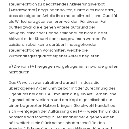
steuerrechtlich zu beachtendes Aktivierungsverbot
(Ansatzverbot) begründen sollten, führte dies nicht dazu,
dass die eigenen Anteile ihre materiell-rechtliche Qualität
als Wirtschaftsgüter verlieren würden. Für diesen Fall
dürften zwar die eigenen Anteile aufgrund der
Maßgeblichkeit der Handelsbilanz auch nicht auf der
Aktivseite der Steuerbilanz ausgewiesen werden. Es
existieren aber keine darüber hinausgehenden
steuerrechtlichen Vorschriften, welche die
Wirtschaftsgutsqualität eigener Anteile negieren.
e) Die vom FA hiergegen vorgetragenen Einwände greifen
nicht durch.
Das FA weist zwar zutreffend darauf hin, dass die
übertragenen Aktien unmittelbar mit der Zurechnung des
Eigentums bei der B-AG mit Blick auf § 71b AktG erhebliche
Eigenschaften verlieren und der Kapitalgesellschaft nur
einen begrenzten Nutzen bringen. Gleichwohl handelt es
sich --entgegen der Auffassung des FA-- weiterhin um das
nämliche Wirtschaftsgut. Der Inhaber der eigenen Aktien
hält weiterhin ein Stück seiner Inhaberschaft "in den
Händen". Er kann über die eigenen Aktien verfügen und