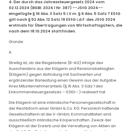
4. Der durch das Jahressteuergesetz 2024 vom
02.12.2024 (BGBl. 2024 I Nr. 387) --JStG 2024--
eingefügte § 16 Abs. 3 Satz 5 i.V.m. § 6 Abs. 5 Satz 7 EStG
gilt nach § 52 Abs. 12 Satz 19 EStG i.d.F. des JStG 2024
erstmals für Übertragungen von Wirtschaftsgütern, die
nach dem 18.10.2024 stattfinden.
Gründe:
A.
Streitig ist, ob die Beigeladene (B-AG) infolge des
Ausscheidens aus der Klägerin und Revisionsbeklagten
(Klägerin) gegen Abfindung mit Sachwerten und
ergänzender Barleistung einen Gewinn aus der Aufgabe
ihres Mitunternehmeranteils (§ 16 Abs. 3 Satz 1 des
Einkommensteuergesetzes --EStG--) realisiert hat.
Die Klägerin ist eine inländische Personengesellschaft in
der Rechtsform einer GmbH & Co. KG. Persönlich haftende
Gesellschafterin ist die V-GmbH, Kommanditisten sind
ausschließlich inländische Körperschaften. Zweck der
Klägerin ist der Erwerb und die Verwaltung von Aktien an