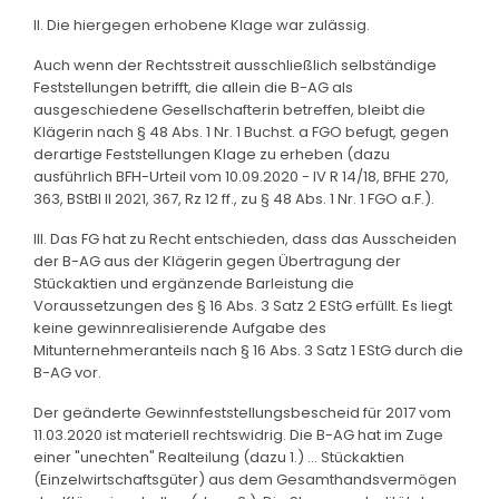
II. Die hiergegen erhobene Klage war zulässig.
Auch wenn der Rechtsstreit ausschließlich selbständige
Feststellungen betrifft, die allein die B-AG als
ausgeschiedene Gesellschafterin betreffen, bleibt die
Klägerin nach § 48 Abs. 1 Nr. 1 Buchst. a FGO befugt, gegen
derartige Feststellungen Klage zu erheben (dazu
ausführlich BFH-Urteil vom 10.09.2020 - IV R 14/18, BFHE 270,
363, BStBl II 2021, 367, Rz 12 ff., zu § 48 Abs. 1 Nr. 1 FGO a.F.).
III. Das FG hat zu Recht entschieden, dass das Ausscheiden
der B-AG aus der Klägerin gegen Übertragung der
Stückaktien und ergänzende Barleistung die
Voraussetzungen des § 16 Abs. 3 Satz 2 EStG erfüllt. Es liegt
keine gewinnrealisierende Aufgabe des
Mitunternehmeranteils nach § 16 Abs. 3 Satz 1 EStG durch die
B-AG vor.
Der geänderte Gewinnfeststellungsbescheid für 2017 vom
11.03.2020 ist materiell rechtswidrig. Die B-AG hat im Zuge
einer "unechten" Realteilung (dazu 1.) ... Stückaktien
(Einzelwirtschaftsgüter) aus dem Gesamthandsvermögen