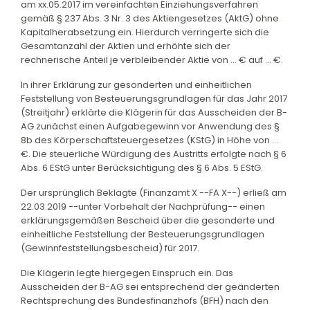
am xx.05.2017 im vereinfachten Einziehungsverfahren
gemäß § 237 Abs. 3 Nr. 3 des Aktiengesetzes (AktG) ohne
Kapitalherabsetzung ein. Hierdurch verringerte sich die
Gesamtanzahl der Aktien und erhöhte sich der
rechnerische Anteil je verbleibender Aktie von ... € auf ... €.
In ihrer Erklärung zur gesonderten und einheitlichen
Feststellung von Besteuerungsgrundlagen für das Jahr 2017
(Streitjahr) erklärte die Klägerin für das Ausscheiden der B-
AG zunächst einen Aufgabegewinn vor Anwendung des §
8b des Körperschaftsteuergesetzes (KStG) in Höhe von ...
€. Die steuerliche Würdigung des Austritts erfolgte nach § 6
Abs. 6 EStG unter Berücksichtigung des § 6 Abs. 5 EStG.
Der ursprünglich Beklagte (Finanzamt X --FA X--) erließ am
22.03.2019 --unter Vorbehalt der Nachprüfung-- einen
erklärungsgemäßen Bescheid über die gesonderte und
einheitliche Feststellung der Besteuerungsgrundlagen
(Gewinnfeststellungsbescheid) für 2017.
Die Klägerin legte hiergegen Einspruch ein. Das
Ausscheiden der B-AG sei entsprechend der geänderten
Rechtsprechung des Bundesfinanzhofs (BFH) nach den