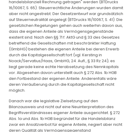
handelsbilanziell Rechnung getragen" werden (BTDrucks
16/10067, S. 65). Steuerrechtliche Änderungen wurden damit
aber nicht angestrebt. Der Gesetzentwurf war grundsätzlich
auf Steuerneutralität angelegt (BTDrucks 16/10067, S. 41). Die
gesetzlichen Regelungen gehen auch weiterhin davon aus,
dass die eigenen Anteile als Vermögensgegenstände
existent sind. Nach den §§ 71 f. AktG und § 33 des Gesetzes
betreffend die Gesellschaften mit beschränkter Haftung
(GmbHG) bestehen die eigenen Anteile bei deren Erwerb
durch die Kapitalgesellschaft fort (vgl. Kersting in
Noack/Servatius/Haas, GmbHG, 24. Aufl., § 33 Rz 24); es
liegt gerade keine echte Herabsetzung des Nennkapitals
vor. Abgesehen davon unterstellt auch § 272 Abs. 1b HGB
den Fortbestand der eigenen Anteile. Anderenfalls wäre
deren Veräußerung durch die Kapitalgesellschaft nicht
möglich.
Danach war die legislative Zielsetzung auf den
Bilanzausweis und nicht auf eine Neuinterpretation des
Begriffsverständnisses eigener Anteile ausgerichtet. § 272
Abs. 1a und Abs. 1b HGB begründet für die Handelsbilanz
zwar ein Ansatzverbot für eigene Anteile, negiert aber nicht
deren Qualität als Vermögensgegenstand