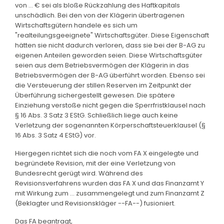
von ... € sei als bloße Rückzahlung des Haftkapitals
unschädlich. Bei den von der Klägerin übertragenen
Wirtschaftsgütern handele es sich um
"realteilungsgeeignete" Wirtschaftsgüter. Diese Eigenschaft
hätten sie nicht dadurch verloren, dass sie bei der B-AG zu
eigenen Anteilen geworden seien. Diese Wirtschaftsgüter
seien aus dem Betriebsvermögen der Klägerin in das
Betriebsvermögen der B-AG überführt worden. Ebenso sei
die Versteuerung der stillen Reserven im Zeitpunkt der
Überführung sichergestellt gewesen. Die spätere
Einziehung verstoße nicht gegen die Sperrfristklausel nach
§ 16 Abs. 3 Satz 3 EStG. Schließlich liege auch keine
Verletzung der sogenannten Körperschaftsteuerklausel (§
16 Abs. 3 Satz 4 EStG) vor.
Hiergegen richtet sich die noch vom FA X eingelegte und
begründete Revision, mit der eine Verletzung von
Bundesrecht gerügt wird. Während des
Revisionsverfahrens wurden das FA X und das Finanzamt Y
mit Wirkung zum ... zusammengelegt und zum Finanzamt Z
(Beklagter und Revisionskläger --FA--) fusioniert.
Das FA beantragt,