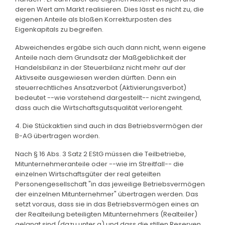
deren Wert am Markt realisieren. Dies lässt es nicht zu, die
eigenen Anteile als bloßen Korrekturposten des
Eigenkapitals zu begreifen.
Abweichendes ergäbe sich auch dann nicht, wenn eigene
Anteile nach dem Grundsatz der Maßgeblichkeit der
Handelsbilanz in der Steuerbilanz nicht mehr auf der
Aktivseite ausgewiesen werden dürften. Denn ein
steuerrechtliches Ansatzverbot (Aktivierungsverbot)
bedeutet --wie vorstehend dargestellt-- nicht zwingend,
dass auch die Wirtschaftsgutsqualität verlorengeht.
4. Die Stückaktien sind auch in das Betriebsvermögen der
B-AG übertragen worden.
Nach § 16 Abs. 3 Satz 2 EStG müssen die Teilbetriebe,
Mitunternehmeranteile oder --wie im Streitfall-- die
einzelnen Wirtschaftsgüter der real geteilten
Personengesellschaft "in das jeweilige Betriebsvermögen
der einzelnen Mitunternehmer" übertragen werden. Das
setzt voraus, dass sie in das Betriebsvermögen eines an
der Realteilung beteiligten Mitunternehmers (Realteiler)
gelangt sind (dazu unter a) und dass die stillen Reserven