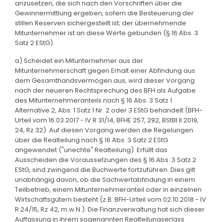
anzusetzen, die sich nach den Vorschriften über die
Gewinnermittlung ergeben, sofern die Besteuerung der
stillen Reserven sichergestellt ist; der übernehmende
Mitunternehmer ist an diese Werte gebunden (§ 16 Abs. 3
Satz 2 EStG).
a) Scheidet ein Mitunternehmer aus der
Mitunternehmerschaft gegen Erhalt einer Abfindung aus
dem Gesamthandsvermögen aus, wird dieser Vorgang
nach der neueren Rechtsprechung des BFH als Aufgabe
des Mitunternehmeranteils nach § 16 Abs. 3 Satz 1
Alternative 2, Abs. 1 Satz 1 Nr. 2 oder 3 EStG behandelt (BFH-
Urteil vom 16.03.2017 - IV R 31/14, BFHE 257, 292, BStBl II 2019,
24, Rz 32). Auf diesen Vorgang werden die Regelungen
über die Realteilung nach § 16 Abs. 3 Satz 2 EStG
angewendet ("unechte" Realteilung). Erfüllt das
Ausscheiden die Voraussetzungen des § 16 Abs. 3 Satz 2
EStG, sind zwingend die Buchwerte fortzuführen. Dies gilt
unabhängig davon, ob die Sachwertabfindung in einem
Teilbetrieb, einem Mitunternehmeranteil oder in einzelnen
Wirtschaftsgütern besteht (z.B. BFH-Urteil vom 02.10.2018 - IV
R 24/15, Rz 42, m.w.N.). Die Finanzverwaltung hat sich dieser
Auffassung in ihrem sogenannten Realteilungserlass