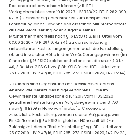
Bestandskraft erwachsen können (z.B. BFH-
Vorlagebeschluss vom 19.10.2023 - IV R 13/22, BFHE 282, 399,
Rz 39). Selbständig anfechtbar ist zum Beispiel die
Feststellung eines Gewinns des einzelnen Mitunternehmers
aus der Veräußerung oder Aufgabe seines
Mitunternehmeranteils nach § 16 EStG (z.B. BFH-Urteil vom
03.09.2020 - IV R 29/19, Rz 34). Zu den selbständig
anfechtbaren Feststellungen gehört auch die Feststellung,
ob und in welcher Höhe in den Veräußerungsgewinnen (im
Sinne des § 16 EStG) solche enthalten sind, die unter § 3 Nr.
40, § 3c Abs. 2 EStG bzw. § 8b KStG fallen (BFH-Urteil vom
25.07.2019 - IV R 47/16, BFHE 265, 273, BStBl II 2020, 142, Rz 14).
2. Danach sind Gegenstand des Revisionsverfahrens --
ebenso wie bereits des Klageverfahrens-- die im
Gewinnfeststellungsbescheid für 2017 vom 11.03.2020
getroffene Feststellung des Aufgabegewinns der B-AG
nach § 16 EStG in Höhe von "brutto" ... € sowie die
zusätzliche Feststellung, wonach dieser Aufgabegewinn
Einkünfte nach § 8b KStG in gleicher Höhe enthält (zur
Zulässigkeit dieser "Bruttofeststellung" vgl. BFH-Urteil vom
25.07.2019 - IV R 47/16, BFHE 265, 273, BStBl II 2020, 142, Rz 23).