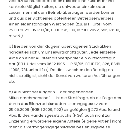
Gesetzbuchs, sondern auch tatsächliche Zustände und
konkrete Möglichkeiten, die entweder einzeln oder
zusammen mit dem Betrieb übertragen werden können
und aus der Sicht eines potentiellen Betriebserwerbers
einen eigenständigen Wert haben (z.B. BFH-Urteil vom
22.03.2022 - IV R 13/18, BFHE 276, 139, BStBl II 2022, 656, Rz 33,
m.w.N.).
b) Bei den von der Klägerin übertragenen Stückaktien
handelt es sich um Einzelwirtschaftsgüter. Jede einzelne
Aktie an einer AG stellt als Wertpapier ein Wirtschaftsgut
dar (BFH-Urteil vom 06.12.1995 - I R 51/95, BFHE 179, 326, BStBl
II 1998, 781, unter II.1.a). Da dies zwischen den Beteiligten
nicht streitig ist, sieht der Senat von weiteren Ausführungen
ab.
c) Aus Sicht der Klägerin --der abgebenden
Mitunternehmerschaft-- ist die Streitfrage, ob als Folge des
durch das Bilanzrechtsmodernisierungsgesetz vom
25.05.2009 (BGBl I 2009, 1102) eingefügten § 272 Abs. 1a und
Abs. 1b des Handelsgesetzbuchs (HGB) auch nicht zur
Einziehung erworbene eigene Anteile (eigene Aktien) nicht
mehr als Vermögensgegenstände beziehungsweise