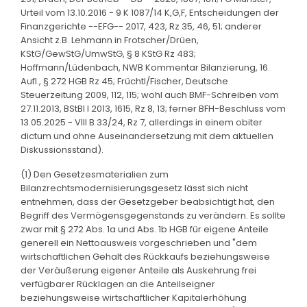
Urteil vom 13.10.2016 - 9 K 1087/14 K,G,F, Entscheidungen der
Finanzgerichte --EFG-- 2017, 423, Rz 35, 46, 51; anderer
Ansicht z.B. Lehmann in Frotscher/Drüen,
KStG/GewStG/UmwStG, § 8 KStG Rz 483;
Hoffmann/Lüdenbach, NWB Kommentar Bilanzierung, 16.
Aufl., § 272 HGB Rz 45; Früchtl/Fischer, Deutsche
Steuerzeitung 2009, 112, 115; wohl auch BMF-Schreiben vom
27.11.2013, BStBl I 2013, 1615, Rz 8, 13; ferner BFH-Beschluss vom
13.05.2025 - VIII B 33/24, Rz 7, allerdings in einem obiter
dictum und ohne Auseinandersetzung mit dem aktuellen
Diskussionsstand).
(1) Den Gesetzesmaterialien zum
Bilanzrechtsmodernisierungsgesetz lässt sich nicht
entnehmen, dass der Gesetzgeber beabsichtigt hat, den
Begriff des Vermögensgegenstands zu verändern. Es sollte
zwar mit § 272 Abs. 1a und Abs. 1b HGB für eigene Anteile
generell ein Nettoausweis vorgeschrieben und "dem
wirtschaftlichen Gehalt des Rückkaufs beziehungsweise
der Veräußerung eigener Anteile als Auskehrung frei
verfügbarer Rücklagen an die Anteilseigner
beziehungsweise wirtschaftlicher Kapitalerhöhung