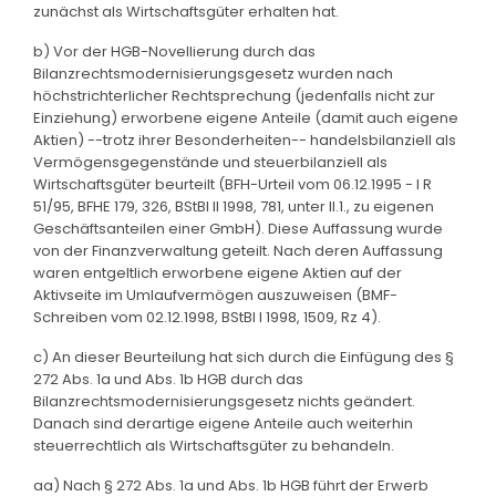
zunächst als Wirtschaftsgüter erhalten hat.
b) Vor der HGB-Novellierung durch das
Bilanzrechtsmodernisierungsgesetz wurden nach
höchstrichterlicher Rechtsprechung (jedenfalls nicht zur
Einziehung) erworbene eigene Anteile (damit auch eigene
Aktien) --trotz ihrer Besonderheiten-- handelsbilanziell als
Vermögensgegenstände und steuerbilanziell als
Wirtschaftsgüter beurteilt (BFH-Urteil vom 06.12.1995 - I R
51/95, BFHE 179, 326, BStBl II 1998, 781, unter II.1., zu eigenen
Geschäftsanteilen einer GmbH). Diese Auffassung wurde
von der Finanzverwaltung geteilt. Nach deren Auffassung
waren entgeltlich erworbene eigene Aktien auf der
Aktivseite im Umlaufvermögen auszuweisen (BMF-
Schreiben vom 02.12.1998, BStBl I 1998, 1509, Rz 4).
c) An dieser Beurteilung hat sich durch die Einfügung des §
272 Abs. 1a und Abs. 1b HGB durch das
Bilanzrechtsmodernisierungsgesetz nichts geändert.
Danach sind derartige eigene Anteile auch weiterhin
steuerrechtlich als Wirtschaftsgüter zu behandeln.
aa) Nach § 272 Abs. 1a und Abs. 1b HGB führt der Erwerb