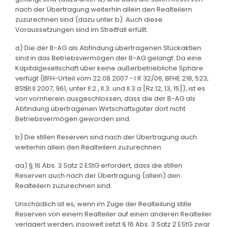
nach der Übertragung weiterhin allein den Realteilern
zuzurechnen sind (dazu unter b). Auch diese
Voraussetzungen sind im Streitfall erfüllt.
a) Die der B-AG als Abfindung übertragenen Stückaktien
sind in das Betriebsvermögen der B-AG gelangt. Da eine
Kapitalgesellschaft über keine außerbetriebliche Sphäre
verfügt (BFH-Urteil vom 22.08.2007 - I R 32/06, BFHE 218, 523,
BStBl II 2007, 961, unter II.2., II.3. und II.3.a [Rz 12, 13, 15]), ist es
von vornherein ausgeschlossen, dass die der B-AG als
Abfindung übertragenen Wirtschaftsgüter dort nicht
Betriebsvermögen geworden sind.
b) Die stillen Reserven sind nach der Übertragung auch
weiterhin allein den Realteilern zuzurechnen.
aa) § 16 Abs. 3 Satz 2 EStG erfordert, dass die stillen
Reserven auch nach der Übertragung (allein) den
Realteilern zuzurechnen sind.
Unschädlich ist es, wenn im Zuge der Realteilung stille
Reserven von einem Realteiler auf einen anderen Realteiler
verlagert werden; insoweit setzt § 16 Abs. 3 Satz 2 EStG zwar