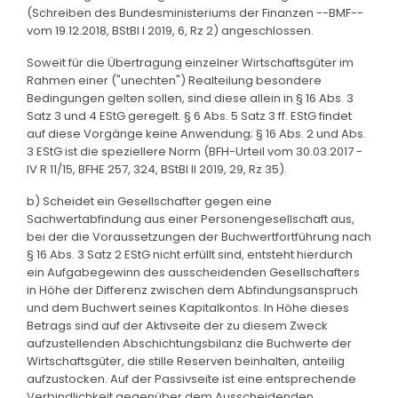
(Schreiben des Bundesministeriums der Finanzen --BMF--
vom 19.12.2018, BStBl I 2019, 6, Rz 2) angeschlossen.
Soweit für die Übertragung einzelner Wirtschaftsgüter im
Rahmen einer ("unechten") Realteilung besondere
Bedingungen gelten sollen, sind diese allein in § 16 Abs. 3
Satz 3 und 4 EStG geregelt. § 6 Abs. 5 Satz 3 ff. EStG findet
auf diese Vorgänge keine Anwendung; § 16 Abs. 2 und Abs.
3 EStG ist die speziellere Norm (BFH-Urteil vom 30.03.2017 -
IV R 11/15, BFHE 257, 324, BStBl II 2019, 29, Rz 35).
b) Scheidet ein Gesellschafter gegen eine
Sachwertabfindung aus einer Personengesellschaft aus,
bei der die Voraussetzungen der Buchwertfortführung nach
§ 16 Abs. 3 Satz 2 EStG nicht erfüllt sind, entsteht hierdurch
ein Aufgabegewinn des ausscheidenden Gesellschafters
in Höhe der Differenz zwischen dem Abfindungsanspruch
und dem Buchwert seines Kapitalkontos. In Höhe dieses
Betrags sind auf der Aktivseite der zu diesem Zweck
aufzustellenden Abschichtungsbilanz die Buchwerte der
Wirtschaftsgüter, die stille Reserven beinhalten, anteilig
aufzustocken. Auf der Passivseite ist eine entsprechende
Verbindlichkeit gegenüber dem Ausscheidenden