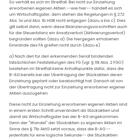
So verhält es sich im Streitfall. Bei nicht zur Einziehung
erworbenen eigenen Aktien --wie hier-- handelt es sich
um Wirtschaftsgüter; dem stehen die Regelungen in § 272
Abs. 1a und Abs. 1b HGB nicht entgegen (dazu a bis c). Dies
gilt selbst dann, wenn diese Bilanzierungsvorschriften auch
für die Steuerbilanz ein Ansatzverbot (Aktivierungsverbot)
begründen sollten (dazu d). Die hiergegen erhobenen
Einwände des FA greifen nicht durch (dazu e).
a) Nach den für den erkennenden Senat bindenden
tatsächlichen Feststellungen des FG (vgl. § 118 Abs. 2 FGO)
bestehen im Streitfall keine Anhaltspunkte dafür, dass die
B-AG bereits bei der Übertragung der Stückaktien deren
Einziehung geplant oder beabsichtigt hat. Danach ist von
der Übertragung nicht zur Einziehung erworbener eigener
Aktien auszugehen.
Diese nicht zur Einziehung erworbenen eigenen Aktien sind
in einem ersten Schritt unverändert als Stückaktien und
damit als Wirtschaftsgüter bei der B-AG angekommen.
Denn der "Wandel" der Stückaktien zu eigenen Aktien im
Sinne des § 71b AktG setzt voraus, dass die B-AG --
jedenfalls für eine logische Sekunde-- die Stückaktien