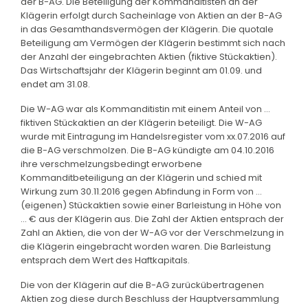
der B-AG. Die Beteiligung der Kommanditisten an der
Klägerin erfolgt durch Sacheinlage von Aktien an der B-AG
in das Gesamthandsvermögen der Klägerin. Die quotale
Beteiligung am Vermögen der Klägerin bestimmt sich nach
der Anzahl der eingebrachten Aktien (fiktive Stückaktien).
Das Wirtschaftsjahr der Klägerin beginnt am 01.09. und
endet am 31.08.
Die W-AG war als Kommanditistin mit einem Anteil von ...
fiktiven Stückaktien an der Klägerin beteiligt. Die W-AG
wurde mit Eintragung im Handelsregister vom xx.07.2016 auf
die B-AG verschmolzen. Die B-AG kündigte am 04.10.2016
ihre verschmelzungsbedingt erworbene
Kommanditbeteiligung an der Klägerin und schied mit
Wirkung zum 30.11.2016 gegen Abfindung in Form von ...
(eigenen) Stückaktien sowie einer Barleistung in Höhe von
... € aus der Klägerin aus. Die Zahl der Aktien entsprach der
Zahl an Aktien, die von der W-AG vor der Verschmelzung in
die Klägerin eingebracht worden waren. Die Barleistung
entsprach dem Wert des Haftkapitals.
Die von der Klägerin auf die B-AG zurückübertragenen
Aktien zog diese durch Beschluss der Hauptversammlung