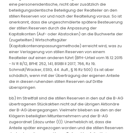
eine personenidentische, nicht aber zusätzlich die
beteiligungsidentische Beteiligung der Realteiler an den
stillen Reserven vor und nach der Realteilung voraus. So ist
anerkannt, dass die ungeschmälerte spätere Besteuerung
der stillen Reserven durch die Anpassung der
Kapitalkonten (Auf- oder Abstocken) an die Buchwerte der
(zugeteilten) Wirtschaftsgüter
(Kapitalkontenanpassungsmethode) erreicht wird, was zu
einer Verlagerung von stillen Reserven von einem
Realteiler auf einen anderen führt (BFH-Urteil vom 16.12.2015
- IV R 8/12, BFHE 252, 141, BStBl II 2017, 766, Rz 19;
Schmidt/Wacker, EStG, 44. Aufl., § 16 Rz 500). Es ist aber
schädlich, wenn mit der Übertragung der eigenen Anteile
die in diesen ruhenden stillen Reserven auf Dritte
überspringen.
bb) Im Streitfall sind die stillen Reserven in den auf die B-AG
übertragenen Stückaktien nicht auf die übrigen Aktionäre
der B-AG übergegangen. Vielmehr blieben sie den an der
Klägerin beteiligten Mitunternehmern und der B-AG
zugeordnet (dazu unter (1)). Unerheblich ist, dass die
Anteile später eingezogen worden und die stillen Reserven