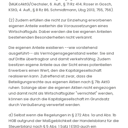
(MüKoAktG/Oechsler, 6. Aufl., § 71 Rz 414; Roser in Gosch,
KStG, 4. Aufl., § 8 Rz 86; Schmidtmann, Ubg 2013, 755, 756).
(2) Zudem erfüllen die nicht zur Einziehung erworbenen
eigenen Anteile weiterhin die Voraussetzungen eines
Wirtschaftsguts. Dabei werden die bei eigenen Anteilen
bestehenden Besonderheiten nicht verkannt.
Die eigenen Anteile existieren --wie vorstehend
ausgeführt-- als Vermögensgegenstand weiter. Sie sind
auf Dritte übertragbar und damit verkehrsfähig. Zudem
besitzen eigene Anteile aus der Sicht eines potentiellen
Erwerbers einen Wert, den die Kapitalgesellschaft
realisieren kann. Zutreffend ist zwar, dass die
Beteiligungsrechte aus eigenen Aktien nach § 71b AktG
ruhen. Solange aber die eigenen Aktien nicht eingezogen
und damit nicht als Wirtschaftsgüter "vernichtet" werden,
können sie durch die Kapitalgesellschaft im Grundsatz
durch Veräußerung verwertet werden.
d) Selbst wenn die Regelungen in § 272 Abs. 1a und Abs. 1b
HGB aufgrund der Maßgeblichkeit der Handelsbilanz für die
Steuerbilanz nach § 5 Abs. 1 Satz 1 EStG auch ein