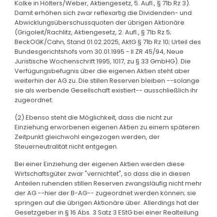
Kolke in Hölters/Weber, Aktiengesetz, 5. Aufl., § 71b Rz 3).
Damit erhöhen sich zwar reflexartig die Dividenden- und
Abwicklungsüberschussquoten der übrigen Aktionäre
(Grigoleit/Rachlitz, Aktiengesetz, 2. Aufl., § 71b Rz 5;
BeckOGK/Cahn, Stand 01.02.2025, AktG § 71b Rz 10; Urteil des
Bundesgerichtshofs vom 30.01.1995 - II ZR 45/94, Neue
Juristische Wochenschrift 1995, 1017, zu § 33 GmbHG). Die
Verfügungsbefugnis über die eigenen Aktien steht aber
weiterhin der AG zu. Die stillen Reserven bleiben --solange
sie als werbende Gesellschaft existiert-- ausschließlich ihr
zugeordnet.
(2) Ebenso steht die Möglichkeit, dass die nicht zur
Einziehung erworbenen eigenen Aktien zu einem späteren
Zeitpunkt gleichwohl eingezogen werden, der
Steuerneutralität nicht entgegen.
Bei einer Einziehung der eigenen Aktien werden diese
Wirtschaftsgüter zwar "vernichtet", so dass die in diesen
Anteilen ruhenden stillen Reserven zwangsläufig nicht mehr
der AG --hier der B-AG-- zugeordnet werden können; sie
springen auf die übrigen Aktionäre über. Allerdings hat der
Gesetzgeber in § 16 Abs. 3 Satz 3 EStG bei einer Realteilung