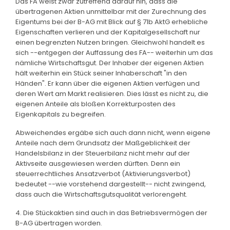
Das FA weist zwar zutreffend darauf hin, dass die
übertragenen Aktien unmittelbar mit der Zurechnung des
Eigentums bei der B-AG mit Blick auf § 71b AktG erhebliche
Eigenschaften verlieren und der Kapitalgesellschaft nur
einen begrenzten Nutzen bringen. Gleichwohl handelt es
sich --entgegen der Auffassung des FA-- weiterhin um das
nämliche Wirtschaftsgut. Der Inhaber der eigenen Aktien
hält weiterhin ein Stück seiner Inhaberschaft "in den
Händen". Er kann über die eigenen Aktien verfügen und
deren Wert am Markt realisieren. Dies lässt es nicht zu, die
eigenen Anteile als bloßen Korrekturposten des
Eigenkapitals zu begreifen.
Abweichendes ergäbe sich auch dann nicht, wenn eigene
Anteile nach dem Grundsatz der Maßgeblichkeit der
Handelsbilanz in der Steuerbilanz nicht mehr auf der
Aktivseite ausgewiesen werden dürften. Denn ein
steuerrechtliches Ansatzverbot (Aktivierungsverbot)
bedeutet --wie vorstehend dargestellt-- nicht zwingend,
dass auch die Wirtschaftsgutsqualität verlorengeht.
4. Die Stückaktien sind auch in das Betriebsvermögen der
B-AG übertragen worden.