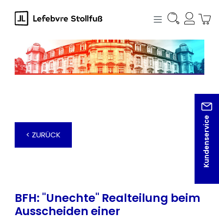
alt springen
Kundenservice
< ZURÜCK
BFH: "Unechte" Realteilung beim
Ausscheiden einer