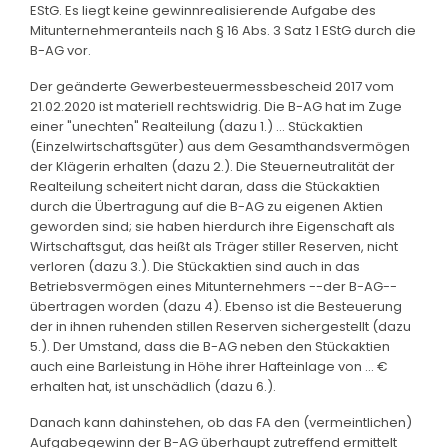
EStG. Es liegt keine gewinnrealisierende Aufgabe des
Mitunternehmeranteils nach § 16 Abs. 3 Satz 1 EStG durch die
B-AG vor.
Der geänderte Gewerbesteuermessbescheid 2017 vom
21.02.2020 ist materiell rechtswidrig. Die B-AG hat im Zuge
einer "unechten" Realteilung (dazu 1.) ... Stückaktien
(Einzelwirtschaftsgüter) aus dem Gesamthandsvermögen
der Klägerin erhalten (dazu 2.). Die Steuerneutralität der
Realteilung scheitert nicht daran, dass die Stückaktien
durch die Übertragung auf die B-AG zu eigenen Aktien
geworden sind; sie haben hierdurch ihre Eigenschaft als
Wirtschaftsgut, das heißt als Träger stiller Reserven, nicht
verloren (dazu 3.). Die Stückaktien sind auch in das
Betriebsvermögen eines Mitunternehmers --der B-AG--
übertragen worden (dazu 4). Ebenso ist die Besteuerung
der in ihnen ruhenden stillen Reserven sichergestellt (dazu
5.). Der Umstand, dass die B-AG neben den Stückaktien
auch eine Barleistung in Höhe ihrer Hafteinlage von ... €
erhalten hat, ist unschädlich (dazu 6.).
Danach kann dahinstehen, ob das FA den (vermeintlichen)
Aufgabegewinn der B-AG überhaupt zutreffend ermittelt