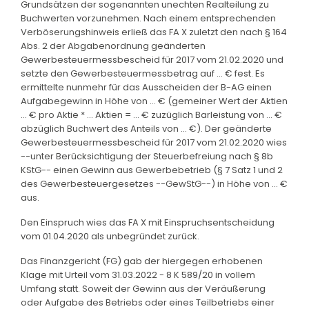
Grundsätzen der sogenannten unechten Realteilung zu
Buchwerten vorzunehmen. Nach einem entsprechenden
Verböserungshinweis erließ das FA X zuletzt den nach § 164
Abs. 2 der Abgabenordnung geänderten
Gewerbesteuermessbescheid für 2017 vom 21.02.2020 und
setzte den Gewerbesteuermessbetrag auf ... € fest. Es
ermittelte nunmehr für das Ausscheiden der B-AG einen
Aufgabegewinn in Höhe von ... € (gemeiner Wert der Aktien
... € pro Aktie * ... Aktien = ... € zuzüglich Barleistung von ... €
abzüglich Buchwert des Anteils von ... €). Der geänderte
Gewerbesteuermessbescheid für 2017 vom 21.02.2020 wies
--unter Berücksichtigung der Steuerbefreiung nach § 8b
KStG-- einen Gewinn aus Gewerbebetrieb (§ 7 Satz 1 und 2
des Gewerbesteuergesetzes --GewStG--) in Höhe von ... €
aus.
Den Einspruch wies das FA X mit Einspruchsentscheidung
vom 01.04.2020 als unbegründet zurück.
Das Finanzgericht (FG) gab der hiergegen erhobenen
Klage mit Urteil vom 31.03.2022 - 8 K 589/20 in vollem
Umfang statt. Soweit der Gewinn aus der Veräußerung
oder Aufgabe des Betriebs oder eines Teilbetriebs einer