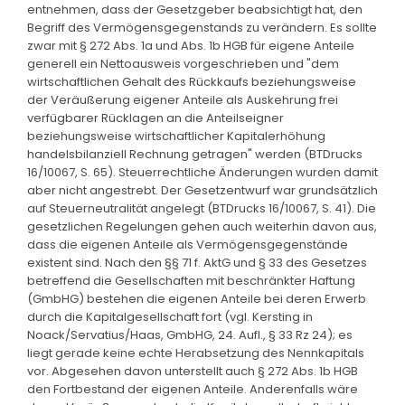
entnehmen, dass der Gesetzgeber beabsichtigt hat, den
Begriff des Vermögensgegenstands zu verändern. Es sollte
zwar mit § 272 Abs. 1a und Abs. 1b HGB für eigene Anteile
generell ein Nettoausweis vorgeschrieben und "dem
wirtschaftlichen Gehalt des Rückkaufs beziehungsweise
der Veräußerung eigener Anteile als Auskehrung frei
verfügbarer Rücklagen an die Anteilseigner
beziehungsweise wirtschaftlicher Kapitalerhöhung
handelsbilanziell Rechnung getragen" werden (BTDrucks
16/10067, S. 65). Steuerrechtliche Änderungen wurden damit
aber nicht angestrebt. Der Gesetzentwurf war grundsätzlich
auf Steuerneutralität angelegt (BTDrucks 16/10067, S. 41). Die
gesetzlichen Regelungen gehen auch weiterhin davon aus,
dass die eigenen Anteile als Vermögensgegenstände
existent sind. Nach den §§ 71 f. AktG und § 33 des Gesetzes
betreffend die Gesellschaften mit beschränkter Haftung
(GmbHG) bestehen die eigenen Anteile bei deren Erwerb
durch die Kapitalgesellschaft fort (vgl. Kersting in
Noack/Servatius/Haas, GmbHG, 24. Aufl., § 33 Rz 24); es
liegt gerade keine echte Herabsetzung des Nennkapitals
vor. Abgesehen davon unterstellt auch § 272 Abs. 1b HGB
den Fortbestand der eigenen Anteile. Anderenfalls wäre