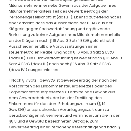
Mitunternehmerin erzielte Gewinn aus der Aufgabe ihres
Mitunternehmeranteils Teil des Gewerbeertrags der
Personengesellschaft ist (dazu I.). Ebenso zutreffend hat es
aber erkannt, dass das Ausscheiden der B-AG aus der
Klägerin gegen Sachwertabfindung und ergänzende
Barleistung zu keiner Aufgabe ihres Mitunternehmeranteils
an der Klägerin nach § 16 Abs. 3 Satz 1 EStG geführt hat; ihr
Ausscheiden erfüllt die Voraussetzungen einer
steuerneutralen Realteilung nach § 16 Abs. 3 Satz 2 EStG
(dazu II.). Die Buchwertfortführung ist weder nach § 16 Abs. 3
Satz 4 EStG (dazu III.) noch nach § 16 Abs. 3 Satz 3 EStG
(dazu IV.) ausgeschlossen.
I. Nach § 7 Satz 1 GewStG ist Gewerbeertrag der nach den
Vorschriften des Einkommensteuergesetzes oder des
Körperschaftsteuergesetzes zu ermittelnde Gewinn aus
dem Gewerbebetrieb, der bei der Ermittlung des
Einkommens für den dem Erhebungszeitraum (§ 14
GewStG) entsprechenden Veranlagungszeitraum zu
berücksichtigen ist, vermehrt und vermindert um die in den
§§ 8 und 9 GewStG bezeichneten Beträge. Zum
Gewerbeertrag einer Personengesellschaft gehört nach §