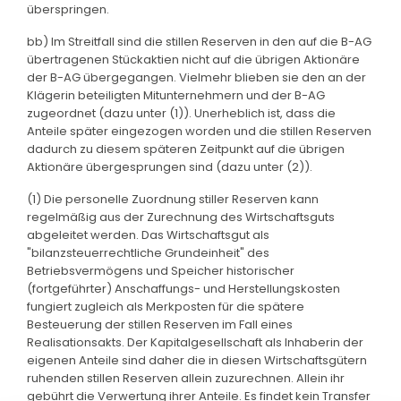
überspringen.
bb) Im Streitfall sind die stillen Reserven in den auf die B-AG
übertragenen Stückaktien nicht auf die übrigen Aktionäre
der B-AG übergegangen. Vielmehr blieben sie den an der
Klägerin beteiligten Mitunternehmern und der B-AG
zugeordnet (dazu unter (1)). Unerheblich ist, dass die
Anteile später eingezogen worden und die stillen Reserven
dadurch zu diesem späteren Zeitpunkt auf die übrigen
Aktionäre übergesprungen sind (dazu unter (2)).
(1) Die personelle Zuordnung stiller Reserven kann
regelmäßig aus der Zurechnung des Wirtschaftsguts
abgeleitet werden. Das Wirtschaftsgut als
"bilanzsteuerrechtliche Grundeinheit" des
Betriebsvermögens und Speicher historischer
(fortgeführter) Anschaffungs- und Herstellungskosten
fungiert zugleich als Merkposten für die spätere
Besteuerung der stillen Reserven im Fall eines
Realisationsakts. Der Kapitalgesellschaft als Inhaberin der
eigenen Anteile sind daher die in diesen Wirtschaftsgütern
ruhenden stillen Reserven allein zuzurechnen. Allein ihr
gebührt die Verwertung ihrer Anteile. Es findet kein Transfer