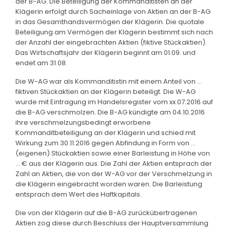
der B-AG. Die Beteiligung der Kommanditisten an der
Klägerin erfolgt durch Sacheinlage von Aktien an der B-AG
in das Gesamthandsvermögen der Klägerin. Die quotale
Beteiligung am Vermögen der Klägerin bestimmt sich nach
der Anzahl der eingebrachten Aktien (fiktive Stückaktien).
Das Wirtschaftsjahr der Klägerin beginnt am 01.09. und
endet am 31.08.
Die W-AG war als Kommanditistin mit einem Anteil von ...
fiktiven Stückaktien an der Klägerin beteiligt. Die W-AG
wurde mit Eintragung im Handelsregister vom xx.07.2016 auf
die B-AG verschmolzen. Die B-AG kündigte am 04.10.2016
ihre verschmelzungsbedingt erworbene
Kommanditbeteiligung an der Klägerin und schied mit
Wirkung zum 30.11.2016 gegen Abfindung in Form von ...
(eigenen) Stückaktien sowie einer Barleistung in Höhe von
... € aus der Klägerin aus. Die Zahl der Aktien entsprach der
Zahl an Aktien, die von der W-AG vor der Verschmelzung in
die Klägerin eingebracht worden waren. Die Barleistung
entsprach dem Wert des Haftkapitals.
Die von der Klägerin auf die B-AG zurückübertragenen
Aktien zog diese durch Beschluss der Hauptversammlung