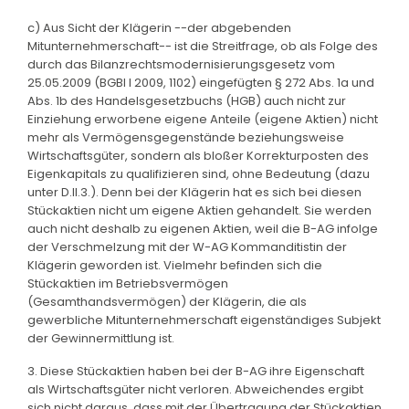
c) Aus Sicht der Klägerin --der abgebenden
Mitunternehmerschaft-- ist die Streitfrage, ob als Folge des
durch das Bilanzrechtsmodernisierungsgesetz vom
25.05.2009 (BGBl I 2009, 1102) eingefügten § 272 Abs. 1a und
Abs. 1b des Handelsgesetzbuchs (HGB) auch nicht zur
Einziehung erworbene eigene Anteile (eigene Aktien) nicht
mehr als Vermögensgegenstände beziehungsweise
Wirtschaftsgüter, sondern als bloßer Korrekturposten des
Eigenkapitals zu qualifizieren sind, ohne Bedeutung (dazu
unter D.II.3.). Denn bei der Klägerin hat es sich bei diesen
Stückaktien nicht um eigene Aktien gehandelt. Sie werden
auch nicht deshalb zu eigenen Aktien, weil die B-AG infolge
der Verschmelzung mit der W-AG Kommanditistin der
Klägerin geworden ist. Vielmehr befinden sich die
Stückaktien im Betriebsvermögen
(Gesamthandsvermögen) der Klägerin, die als
gewerbliche Mitunternehmerschaft eigenständiges Subjekt
der Gewinnermittlung ist.
3. Diese Stückaktien haben bei der B-AG ihre Eigenschaft
als Wirtschaftsgüter nicht verloren. Abweichendes ergibt
sich nicht daraus, dass mit der Übertragung der Stückaktien