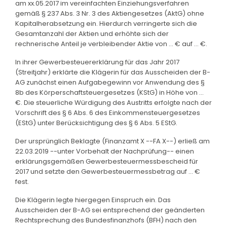
am xx.05.2017 im vereinfachten Einziehungsverfahren
gemäß § 237 Abs. 3 Nr. 3 des Aktiengesetzes (AktG) ohne
Kapitalherabsetzung ein. Hierdurch verringerte sich die
Gesamtanzahl der Aktien und erhöhte sich der
rechnerische Anteil je verbleibender Aktie von ... € auf ... €.
In ihrer Gewerbesteuererklärung für das Jahr 2017
(Streitjahr) erklärte die Klägerin für das Ausscheiden der B-
AG zunächst einen Aufgabegewinn vor Anwendung des §
8b des Körperschaftsteuergesetzes (KStG) in Höhe von ...
€. Die steuerliche Würdigung des Austritts erfolgte nach der
Vorschrift des § 6 Abs. 6 des Einkommensteuergesetzes
(EStG) unter Berücksichtigung des § 6 Abs. 5 EStG.
Der ursprünglich Beklagte (Finanzamt X --FA X--) erließ am
22.03.2019 --unter Vorbehalt der Nachprüfung-- einen
erklärungsgemäßen Gewerbesteuermessbescheid für
2017 und setzte den Gewerbesteuermessbetrag auf ... €
fest.
Die Klägerin legte hiergegen Einspruch ein. Das
Ausscheiden der B-AG sei entsprechend der geänderten
Rechtsprechung des Bundesfinanzhofs (BFH) nach den