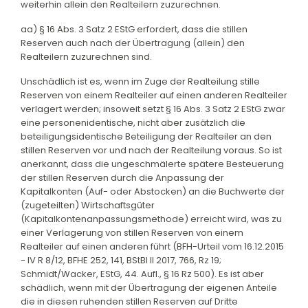
weiterhin allein den Realteilern zuzurechnen.
aa) § 16 Abs. 3 Satz 2 EStG erfordert, dass die stillen
Reserven auch nach der Übertragung (allein) den
Realteilern zuzurechnen sind.
Unschädlich ist es, wenn im Zuge der Realteilung stille
Reserven von einem Realteiler auf einen anderen Realteiler
verlagert werden; insoweit setzt § 16 Abs. 3 Satz 2 EStG zwar
eine personenidentische, nicht aber zusätzlich die
beteiligungsidentische Beteiligung der Realteiler an den
stillen Reserven vor und nach der Realteilung voraus. So ist
anerkannt, dass die ungeschmälerte spätere Besteuerung
der stillen Reserven durch die Anpassung der
Kapitalkonten (Auf- oder Abstocken) an die Buchwerte der
(zugeteilten) Wirtschaftsgüter
(Kapitalkontenanpassungsmethode) erreicht wird, was zu
einer Verlagerung von stillen Reserven von einem
Realteiler auf einen anderen führt (BFH-Urteil vom 16.12.2015
- IV R 8/12, BFHE 252, 141, BStBl II 2017, 766, Rz 19;
Schmidt/Wacker, EStG, 44. Aufl., § 16 Rz 500). Es ist aber
schädlich, wenn mit der Übertragung der eigenen Anteile
die in diesen ruhenden stillen Reserven auf Dritte