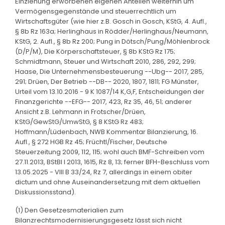
Einziehung erworbenen eigenen Anteilen weiterhin um
Vermögensgegenstände und steuerrechtlich um
Wirtschaftsgüter (wie hier z.B. Gosch in Gosch, KStG, 4. Aufl.,
§ 8b Rz 163a; Herlinghaus in Rödder/Herlinghaus/Neumann,
KStG, 2. Aufl., § 8b Rz 200; Pung in Dötsch/Pung/Möhlenbrock
(D/P/M), Die Körperschaftsteuer, § 8b KStG Rz 175;
Schmidtmann, Steuer und Wirtschaft 2010, 286, 292, 299;
Haase, Die Unternehmensbesteuerung --Ubg-- 2017, 285,
291; Drüen, Der Betrieb --DB-- 2020, 1807, 1811; FG Münster,
Urteil vom 13.10.2016 - 9 K 1087/14 K,G,F, Entscheidungen der
Finanzgerichte --EFG-- 2017, 423, Rz 35, 46, 51; anderer
Ansicht z.B. Lehmann in Frotscher/Drüen,
KStG/GewStG/UmwStG, § 8 KStG Rz 483;
Hoffmann/Lüdenbach, NWB Kommentar Bilanzierung, 16.
Aufl., § 272 HGB Rz 45; Früchtl/Fischer, Deutsche
Steuerzeitung 2009, 112, 115; wohl auch BMF-Schreiben vom
27.11.2013, BStBl I 2013, 1615, Rz 8, 13; ferner BFH-Beschluss vom
13.05.2025 - VIII B 33/24, Rz 7, allerdings in einem obiter
dictum und ohne Auseinandersetzung mit dem aktuellen
Diskussionsstand).
(1) Den Gesetzesmaterialien zum
Bilanzrechtsmodernisierungsgesetz lässt sich nicht