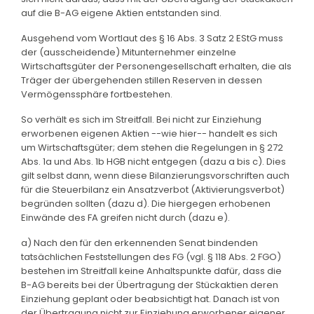
auf die B-AG eigene Aktien entstanden sind.
Ausgehend vom Wortlaut des § 16 Abs. 3 Satz 2 EStG muss
der (ausscheidende) Mitunternehmer einzelne
Wirtschaftsgüter der Personengesellschaft erhalten, die als
Träger der übergehenden stillen Reserven in dessen
Vermögenssphäre fortbestehen.
So verhält es sich im Streitfall. Bei nicht zur Einziehung
erworbenen eigenen Aktien --wie hier-- handelt es sich
um Wirtschaftsgüter; dem stehen die Regelungen in § 272
Abs. 1a und Abs. 1b HGB nicht entgegen (dazu a bis c). Dies
gilt selbst dann, wenn diese Bilanzierungsvorschriften auch
für die Steuerbilanz ein Ansatzverbot (Aktivierungsverbot)
begründen sollten (dazu d). Die hiergegen erhobenen
Einwände des FA greifen nicht durch (dazu e).
a) Nach den für den erkennenden Senat bindenden
tatsächlichen Feststellungen des FG (vgl. § 118 Abs. 2 FGO)
bestehen im Streitfall keine Anhaltspunkte dafür, dass die
B-AG bereits bei der Übertragung der Stückaktien deren
Einziehung geplant oder beabsichtigt hat. Danach ist von
der Übertragung nicht zur Einziehung erworbener eigener