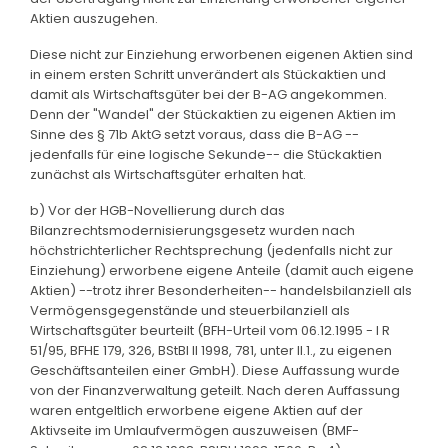
Aktien auszugehen.
Diese nicht zur Einziehung erworbenen eigenen Aktien sind
in einem ersten Schritt unverändert als Stückaktien und
damit als Wirtschaftsgüter bei der B-AG angekommen.
Denn der "Wandel" der Stückaktien zu eigenen Aktien im
Sinne des § 71b AktG setzt voraus, dass die B-AG --
jedenfalls für eine logische Sekunde-- die Stückaktien
zunächst als Wirtschaftsgüter erhalten hat.
b) Vor der HGB-Novellierung durch das
Bilanzrechtsmodernisierungsgesetz wurden nach
höchstrichterlicher Rechtsprechung (jedenfalls nicht zur
Einziehung) erworbene eigene Anteile (damit auch eigene
Aktien) --trotz ihrer Besonderheiten-- handelsbilanziell als
Vermögensgegenstände und steuerbilanziell als
Wirtschaftsgüter beurteilt (BFH-Urteil vom 06.12.1995 - I R
51/95, BFHE 179, 326, BStBl II 1998, 781, unter II.1., zu eigenen
Geschäftsanteilen einer GmbH). Diese Auffassung wurde
von der Finanzverwaltung geteilt. Nach deren Auffassung
waren entgeltlich erworbene eigene Aktien auf der
Aktivseite im Umlaufvermögen auszuweisen (BMF-