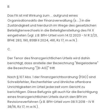
B.
Das FA ist mit Wirkung zum ... aufgrund eines
Organisationsakts der Finanzverwaltung (s....) in die
Zuständigkeit und hierdurch im Wege des gesetzlichen
Beteiligtenwechsels in die Beteiligtenstellung des FA X
eingetreten (vgl. z.B. BFH-Urteil vom 14.12.2023 - IV R 2/21,
BFHE 283, 190, BStBl II 2024, 481, Rz 17, m.w.N.).
C.
Der Tenor des finanzgerichtlichen Urteils wird dahin
berichtigt, dass anstelle der Bezeichnung "Beigeladene"
die Bezeichnung "[B-AG]" tritt.
Nach § 107 Abs. 1 der Finanzgerichtsordnung (FGO) sind
Schreibfehler, Rechenfehler und ähnliche offenbare
Unrichtigkeiten im Urteil jederzeit vom Gericht zu
berichtigen. Diese Befugnis gilt auch für die Berichtigung
eines finanzgerichtlichen Urteils durch den BFH im
Revisionsverfahren (z.B. BFH-Urteil vom 08.11.2018 - IV R
38/16, Rz 17, m.w.N.).