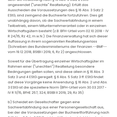
angewendet ("unechte" Realteilung). Erfüllt das
Ausscheiden die Voraussetzungen des § 16 Abs. 3 Satz 2
EStG, sind zwingend die Buchwerte fortzuführen. Dies gilt
unabhängig davon, ob die Sachwertabfindung in einem
Teilbetrieb, einem Mitunternehmeranteil oder in einzelnen
Wirtschaftsgütern besteht (z.B. BFH-Urteil vom 02.10.2018 - IV
R 24/15, Rz 42, m.w.N.). Die Finanzverwaltung hat sich dieser
Auffassung in ihrem sogenannten Realteilungserlass
(Schreiben des Bundesministeriums der Finanzen --BMF--
vom 19.12.2018, BStBl I 2019, 6, Rz 2) angeschlossen.
Soweit für die Übertragung einzelner Wirtschaftsgüter im
Rahmen einer ("unechten") Realteilung besondere
Bedingungen gelten sollen, sind diese allein in § 16 Abs. 3
Satz 3 und 4 EStG geregelt. § 6 Abs. 5 Satz 3 ff. EStG findet
auf diese Vorgänge keine Anwendung; § 16 Abs. 2 und Abs.
3 EStG ist die speziellere Norm (BFH-Urteil vom 30.03.2017 -
IV R 11/15, BFHE 257, 324, BStBl II 2019, 29, Rz 35).
b) Scheidet ein Gesellschafter gegen eine
Sachwertabfindung aus einer Personengesellschaft aus,
bei der die Voraussetzungen der Buchwertfortführung nach