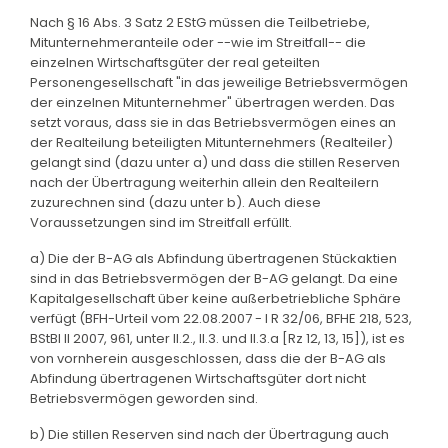
Nach § 16 Abs. 3 Satz 2 EStG müssen die Teilbetriebe,
Mitunternehmeranteile oder --wie im Streitfall-- die
einzelnen Wirtschaftsgüter der real geteilten
Personengesellschaft "in das jeweilige Betriebsvermögen
der einzelnen Mitunternehmer" übertragen werden. Das
setzt voraus, dass sie in das Betriebsvermögen eines an
der Realteilung beteiligten Mitunternehmers (Realteiler)
gelangt sind (dazu unter a) und dass die stillen Reserven
nach der Übertragung weiterhin allein den Realteilern
zuzurechnen sind (dazu unter b). Auch diese
Voraussetzungen sind im Streitfall erfüllt.
a) Die der B-AG als Abfindung übertragenen Stückaktien
sind in das Betriebsvermögen der B-AG gelangt. Da eine
Kapitalgesellschaft über keine außerbetriebliche Sphäre
verfügt (BFH-Urteil vom 22.08.2007 - I R 32/06, BFHE 218, 523,
BStBl II 2007, 961, unter II.2., II.3. und II.3.a [Rz 12, 13, 15]), ist es
von vornherein ausgeschlossen, dass die der B-AG als
Abfindung übertragenen Wirtschaftsgüter dort nicht
Betriebsvermögen geworden sind.
b) Die stillen Reserven sind nach der Übertragung auch