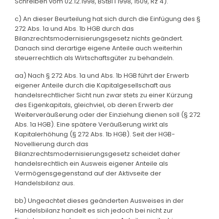
Schreiben vom 02.12.1998, BStBl I 1998, 1509, Rz 4).
c) An dieser Beurteilung hat sich durch die Einfügung des §
272 Abs. 1a und Abs. 1b HGB durch das
Bilanzrechtsmodernisierungsgesetz nichts geändert.
Danach sind derartige eigene Anteile auch weiterhin
steuerrechtlich als Wirtschaftsgüter zu behandeln.
aa) Nach § 272 Abs. 1a und Abs. 1b HGB führt der Erwerb
eigener Anteile durch die Kapitalgesellschaft aus
handelsrechtlicher Sicht nun zwar stets zu einer Kürzung
des Eigenkapitals, gleichviel, ob deren Erwerb der
Weiterveräußerung oder der Einziehung dienen soll (§ 272
Abs. 1a HGB). Eine spätere Veräußerung wirkt als
Kapitalerhöhung (§ 272 Abs. 1b HGB). Seit der HGB-
Novellierung durch das
Bilanzrechtsmodernisierungsgesetz scheidet daher
handelsrechtlich ein Ausweis eigener Anteile als
Vermögensgegenstand auf der Aktivseite der
Handelsbilanz aus.
bb) Ungeachtet dieses geänderten Ausweises in der
Handelsbilanz handelt es sich jedoch bei nicht zur