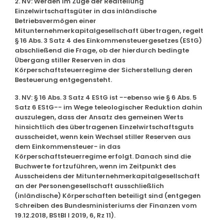
2. NV: Werden im Zuge der Realteilung
Einzelwirtschaftsgüter in das inländische
Betriebsvermögen einer
Mitunternehmerkapitalgesellschaft übertragen, regelt
§ 16 Abs. 3 Satz 4 des Einkommensteuergesetzes (EStG)
abschließend die Frage, ob der hierdurch bedingte
Übergang stiller Reserven in das
Körperschaftsteuerregime der Sicherstellung deren
Besteuerung entgegensteht.
3. NV: § 16 Abs. 3 Satz 4 EStG ist --ebenso wie § 6 Abs. 5
Satz 6 EStG-- im Wege teleologischer Reduktion dahin
auszulegen, dass der Ansatz des gemeinen Werts
hinsichtlich des übertragenen Einzelwirtschaftsguts
ausscheidet, wenn kein Wechsel stiller Reserven aus
dem Einkommensteuer- in das
Körperschaftsteuerregime erfolgt. Danach sind die
Buchwerte fortzuführen, wenn im Zeitpunkt des
Ausscheidens der Mitunternehmerkapitalgesellschaft
an der Personengesellschaft ausschließlich
(inländische) Körperschaften beteiligt sind (entgegen
Schreiben des Bundesministeriums der Finanzen vom
19.12.2018, BStBl I 2019, 6, Rz 11).