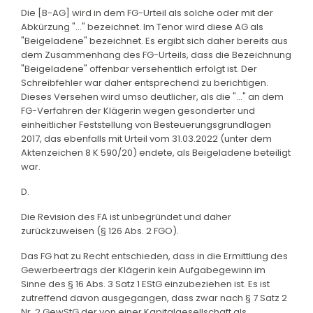
Die [B-AG] wird in dem FG-Urteil als solche oder mit der
Abkürzung "..." bezeichnet. Im Tenor wird diese AG als
"Beigeladene" bezeichnet. Es ergibt sich daher bereits aus
dem Zusammenhang des FG-Urteils, dass die Bezeichnung
"Beigeladene" offenbar versehentlich erfolgt ist. Der
Schreibfehler war daher entsprechend zu berichtigen.
Dieses Versehen wird umso deutlicher, als die "..." an dem
FG-Verfahren der Klägerin wegen gesonderter und
einheitlicher Feststellung von Besteuerungsgrundlagen
2017, das ebenfalls mit Urteil vom 31.03.2022 (unter dem
Aktenzeichen 8 K 590/20) endete, als Beigeladene beteiligt
war.
D.
Die Revision des FA ist unbegründet und daher
zurückzuweisen (§ 126 Abs. 2 FGO).
Das FG hat zu Recht entschieden, dass in die Ermittlung des
Gewerbeertrags der Klägerin kein Aufgabegewinn im
Sinne des § 16 Abs. 3 Satz 1 EStG einzubeziehen ist. Es ist
zutreffend davon ausgegangen, dass zwar nach § 7 Satz 2
Nr. 2 GewStG der von einer Kapitalgesellschaft als