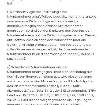
hat.
1. Werden im Zuge der Realteilung einer
Mitunternehmerschaft Teilbetriebe, Mitunternehmeranteile
oder einzelne Wirtschaftsgüter in das jeweilige
Betriebsvermögen der einzelnen Mitunternehmer
übertragen, so sind bei der Ermittlung des Gewinns der
Mitunternehmerschaft die Wirtschaftsgüter mit den Werten
anzusetzen, die sich nach den Vorschriften über die
Gewinnermittlung ergeben, sofern die Besteuerung der
stillen Reserven sichergestellt ist; der übernehmende
Mitunternehmer ist an diese Werte gebunden (§ 16 Abs. 3
Satz 2 EStG).
a) Scheidet ein Mitunternehmer aus der
Mitunternehmerschaft gegen Erhalt einer Abfindung aus
dem Gesamthandsvermögen aus, wird dieser Vorgang
nach der neueren Rechtsprechung des BFH als Aufgabe
des Mitunternehmeranteils nach § 16 Abs. 3 Satz 1
Alternative 2, Abs. 1 Satz 1 Nr. 2 oder 3 EStG behandelt (BFH-
Urteil vom 16.03.2017 - IV R 31/14, BFHE 257, 292, BStBl II 2019,
24, Rz 32). Auf diesen Vorgang werden die Regelungen
über die Realteilung nach § 16 Abs. 3 Satz 2 EStG