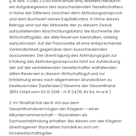
§ 16 Abs. 3 Satz 2 EStG nicht erfüllt sind, entsteht hierdurch
ein Aufgabegewinn des ausscheidenden Gesellschafters
in Höhe der Differenz zwischen dem Abfindungsanspruch
und dem Buchwert seines Kapitalkontos. In Höhe dieses
Betrags sind auf der Aktivseite der zu diesem Zweck
aufzustellenden Abschichtungsbilanz die Buchwerte der
Wirtschaftsgüter, die stille Reserven beinhalten, anteilig
aufzustocken. Auf der Passivseite ist eine entsprechende
Verbindlichkeit gegenüber dem Ausscheidenden
auszuweisen. Die Übertragung des Abfindungsguts zur
Erfüllung des Abfindungsanspruchs führt zur Aufdeckung
der auf die verbleibenden Gesellschafter entfallenden
stillen Reserven in diesem Wirtschaftsgut und zur
Entstehung eines nach allgemeinen Grundsätzen zu
besteuernden (laufenden) Gewinns der Gesamthand
(BFH-Urteil vom 02.10.2018 - IV R 24/15, Rz 64, m.w.N.).
2. Im Streitfall hat die B-AG aus dem
Gesamthandsvermögen der Klägerin --einer
Mitunternehmerschaft-- Stückaktien als
Sachwertabfindung erhalten. Bei diesen von der Klägerin
übertragenen Stückaktien handelt es sich um
Einzelwirtschaftsgüter.