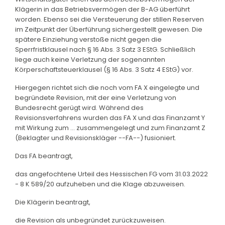
Klägerin in das Betriebsvermögen der B-AG überführt
worden. Ebenso sei die Versteuerung der stillen Reserven
im Zeitpunkt der Überführung sichergestellt gewesen. Die
spätere Einziehung verstoße nicht gegen die
Sperrfristklausel nach § 16 Abs. 3 Satz 3 EStG. Schließlich
liege auch keine Verletzung der sogenannten
Körperschaftsteuerklausel (§ 16 Abs. 3 Satz 4 EStG) vor.
Hiergegen richtet sich die noch vom FA X eingelegte und
begründete Revision, mit der eine Verletzung von
Bundesrecht gerügt wird. Während des
Revisionsverfahrens wurden das FA X und das Finanzamt Y
mit Wirkung zum ... zusammengelegt und zum Finanzamt Z
(Beklagter und Revisionskläger --FA--) fusioniert.
Das FA beantragt,
das angefochtene Urteil des Hessischen FG vom 31.03.2022
- 8 K 589/20 aufzuheben und die Klage abzuweisen.
Die Klägerin beantragt,
die Revision als unbegründet zurückzuweisen.