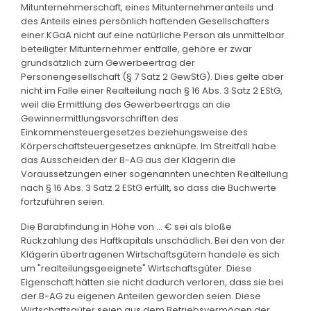
Mitunternehmerschaft, eines Mitunternehmeranteils und
des Anteils eines persönlich haftenden Gesellschafters
einer KGaA nicht auf eine natürliche Person als unmittelbar
beteiligter Mitunternehmer entfalle, gehöre er zwar
grundsätzlich zum Gewerbeertrag der
Personengesellschaft (§ 7 Satz 2 GewStG). Dies gelte aber
nicht im Falle einer Realteilung nach § 16 Abs. 3 Satz 2 EStG,
weil die Ermittlung des Gewerbeertrags an die
Gewinnermittlungsvorschriften des
Einkommensteuergesetzes beziehungsweise des
Körperschaftsteuergesetzes anknüpfe. Im Streitfall habe
das Ausscheiden der B-AG aus der Klägerin die
Voraussetzungen einer sogenannten unechten Realteilung
nach § 16 Abs. 3 Satz 2 EStG erfüllt, so dass die Buchwerte
fortzuführen seien.
Die Barabfindung in Höhe von ... € sei als bloße
Rückzahlung des Haftkapitals unschädlich. Bei den von der
Klägerin übertragenen Wirtschaftsgütern handele es sich
um "realteilungsgeeignete" Wirtschaftsgüter. Diese
Eigenschaft hätten sie nicht dadurch verloren, dass sie bei
der B-AG zu eigenen Anteilen geworden seien. Diese
Wirtschaftsgüter seien aus dem Betriebsvermögen der