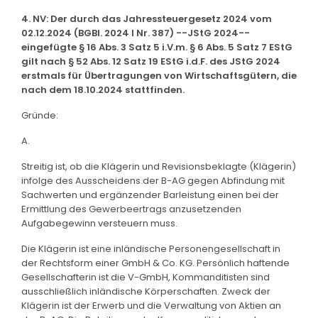
4. NV: Der durch das Jahressteuergesetz 2024 vom
02.12.2024 (BGBl. 2024 I Nr. 387) --JStG 2024--
eingefügte § 16 Abs. 3 Satz 5 i.V.m. § 6 Abs. 5 Satz 7 EStG
gilt nach § 52 Abs. 12 Satz 19 EStG i.d.F. des JStG 2024
erstmals für Übertragungen von Wirtschaftsgütern, die
nach dem 18.10.2024 stattfinden.
Gründe:
A.
Streitig ist, ob die Klägerin und Revisionsbeklagte (Klägerin)
infolge des Ausscheidens der B-AG gegen Abfindung mit
Sachwerten und ergänzender Barleistung einen bei der
Ermittlung des Gewerbeertrags anzusetzenden
Aufgabegewinn versteuern muss.
Die Klägerin ist eine inländische Personengesellschaft in
der Rechtsform einer GmbH & Co. KG. Persönlich haftende
Gesellschafterin ist die V-GmbH, Kommanditisten sind
ausschließlich inländische Körperschaften. Zweck der
Klägerin ist der Erwerb und die Verwaltung von Aktien an