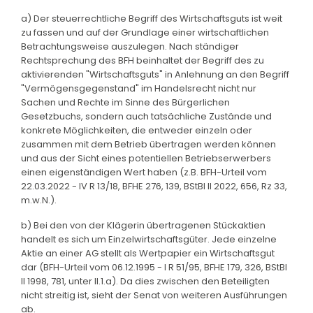
a) Der steuerrechtliche Begriff des Wirtschaftsguts ist weit
zu fassen und auf der Grundlage einer wirtschaftlichen
Betrachtungsweise auszulegen. Nach ständiger
Rechtsprechung des BFH beinhaltet der Begriff des zu
aktivierenden "Wirtschaftsguts" in Anlehnung an den Begriff
"Vermögensgegenstand" im Handelsrecht nicht nur
Sachen und Rechte im Sinne des Bürgerlichen
Gesetzbuchs, sondern auch tatsächliche Zustände und
konkrete Möglichkeiten, die entweder einzeln oder
zusammen mit dem Betrieb übertragen werden können
und aus der Sicht eines potentiellen Betriebserwerbers
einen eigenständigen Wert haben (z.B. BFH-Urteil vom
22.03.2022 - IV R 13/18, BFHE 276, 139, BStBl II 2022, 656, Rz 33,
m.w.N.).
b) Bei den von der Klägerin übertragenen Stückaktien
handelt es sich um Einzelwirtschaftsgüter. Jede einzelne
Aktie an einer AG stellt als Wertpapier ein Wirtschaftsgut
dar (BFH-Urteil vom 06.12.1995 - I R 51/95, BFHE 179, 326, BStBl
II 1998, 781, unter II.1.a). Da dies zwischen den Beteiligten
nicht streitig ist, sieht der Senat von weiteren Ausführungen
ab.