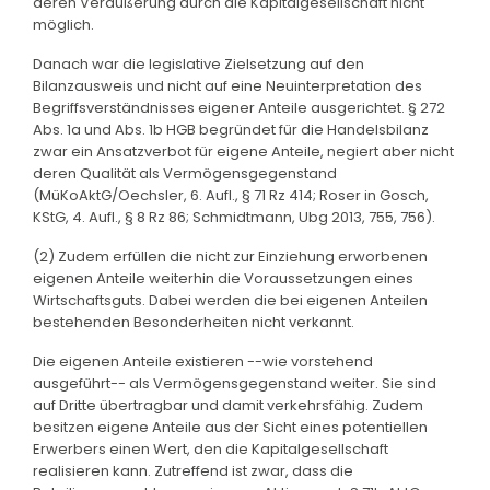
deren Veräußerung durch die Kapitalgesellschaft nicht
möglich.
Danach war die legislative Zielsetzung auf den
Bilanzausweis und nicht auf eine Neuinterpretation des
Begriffsverständnisses eigener Anteile ausgerichtet. § 272
Abs. 1a und Abs. 1b HGB begründet für die Handelsbilanz
zwar ein Ansatzverbot für eigene Anteile, negiert aber nicht
deren Qualität als Vermögensgegenstand
(MüKoAktG/Oechsler, 6. Aufl., § 71 Rz 414; Roser in Gosch,
KStG, 4. Aufl., § 8 Rz 86; Schmidtmann, Ubg 2013, 755, 756).
(2) Zudem erfüllen die nicht zur Einziehung erworbenen
eigenen Anteile weiterhin die Voraussetzungen eines
Wirtschaftsguts. Dabei werden die bei eigenen Anteilen
bestehenden Besonderheiten nicht verkannt.
Die eigenen Anteile existieren --wie vorstehend
ausgeführt-- als Vermögensgegenstand weiter. Sie sind
auf Dritte übertragbar und damit verkehrsfähig. Zudem
besitzen eigene Anteile aus der Sicht eines potentiellen
Erwerbers einen Wert, den die Kapitalgesellschaft
realisieren kann. Zutreffend ist zwar, dass die