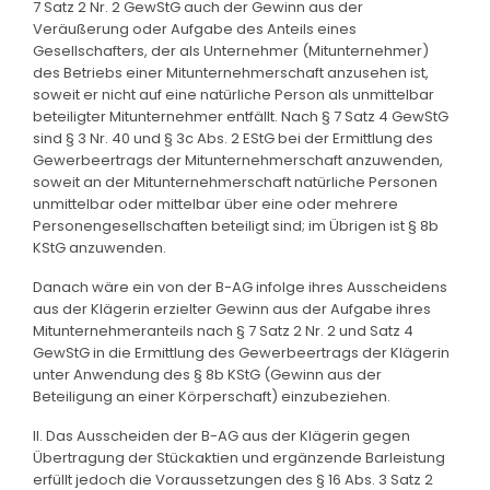
7 Satz 2 Nr. 2 GewStG auch der Gewinn aus der
Veräußerung oder Aufgabe des Anteils eines
Gesellschafters, der als Unternehmer (Mitunternehmer)
des Betriebs einer Mitunternehmerschaft anzusehen ist,
soweit er nicht auf eine natürliche Person als unmittelbar
beteiligter Mitunternehmer entfällt. Nach § 7 Satz 4 GewStG
sind § 3 Nr. 40 und § 3c Abs. 2 EStG bei der Ermittlung des
Gewerbeertrags der Mitunternehmerschaft anzuwenden,
soweit an der Mitunternehmerschaft natürliche Personen
unmittelbar oder mittelbar über eine oder mehrere
Personengesellschaften beteiligt sind; im Übrigen ist § 8b
KStG anzuwenden.
Danach wäre ein von der B-AG infolge ihres Ausscheidens
aus der Klägerin erzielter Gewinn aus der Aufgabe ihres
Mitunternehmeranteils nach § 7 Satz 2 Nr. 2 und Satz 4
GewStG in die Ermittlung des Gewerbeertrags der Klägerin
unter Anwendung des § 8b KStG (Gewinn aus der
Beteiligung an einer Körperschaft) einzubeziehen.
II. Das Ausscheiden der B-AG aus der Klägerin gegen
Übertragung der Stückaktien und ergänzende Barleistung
erfüllt jedoch die Voraussetzungen des § 16 Abs. 3 Satz 2