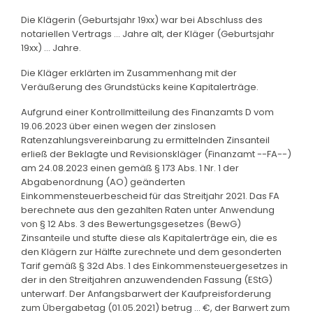
Die Klägerin (Geburtsjahr 19xx) war bei Abschluss des
notariellen Vertrags ... Jahre alt, der Kläger (Geburtsjahr
19xx) ... Jahre.
Die Kläger erklärten im Zusammenhang mit der
Veräußerung des Grundstücks keine Kapitalerträge.
Aufgrund einer Kontrollmitteilung des Finanzamts D vom
19.06.2023 über einen wegen der zinslosen
Ratenzahlungsvereinbarung zu ermittelnden Zinsanteil
erließ der Beklagte und Revisionskläger (Finanzamt --FA--)
am 24.08.2023 einen gemäß § 173 Abs. 1 Nr. 1 der
Abgabenordnung (AO) geänderten
Einkommensteuerbescheid für das Streitjahr 2021. Das FA
berechnete aus den gezahlten Raten unter Anwendung
von § 12 Abs. 3 des Bewertungsgesetzes (BewG)
Zinsanteile und stufte diese als Kapitalerträge ein, die es
den Klägern zur Hälfte zurechnete und dem gesonderten
Tarif gemäß § 32d Abs. 1 des Einkommensteuergesetzes in
der in den Streitjahren anzuwendenden Fassung (EStG)
unterwarf. Der Anfangsbarwert der Kaufpreisforderung
zum Übergabetag (01.05.2021) betrug ... €, der Barwert zum