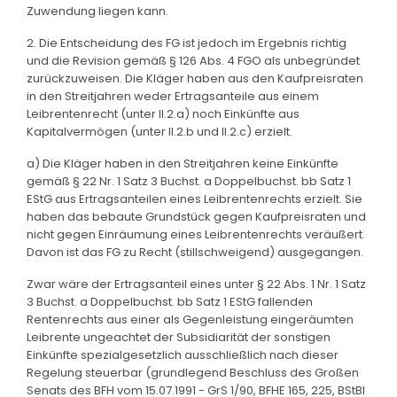
Zuwendung liegen kann.
2. Die Entscheidung des FG ist jedoch im Ergebnis richtig
und die Revision gemäß § 126 Abs. 4 FGO als unbegründet
zurückzuweisen. Die Kläger haben aus den Kaufpreisraten
in den Streitjahren weder Ertragsanteile aus einem
Leibrentenrecht (unter II.2.a) noch Einkünfte aus
Kapitalvermögen (unter II.2.b und II.2.c) erzielt.
a) Die Kläger haben in den Streitjahren keine Einkünfte
gemäß § 22 Nr. 1 Satz 3 Buchst. a Doppelbuchst. bb Satz 1
EStG aus Ertragsanteilen eines Leibrentenrechts erzielt. Sie
haben das bebaute Grundstück gegen Kaufpreisraten und
nicht gegen Einräumung eines Leibrentenrechts veräußert.
Davon ist das FG zu Recht (stillschweigend) ausgegangen.
Zwar wäre der Ertragsanteil eines unter § 22 Abs. 1 Nr. 1 Satz
3 Buchst. a Doppelbuchst. bb Satz 1 EStG fallenden
Rentenrechts aus einer als Gegenleistung eingeräumten
Leibrente ungeachtet der Subsidiarität der sonstigen
Einkünfte spezialgesetzlich ausschließlich nach dieser
Regelung steuerbar (grundlegend Beschluss des Großen
Senats des BFH vom 15.07.1991 - GrS 1/90, BFHE 165, 225, BStBl