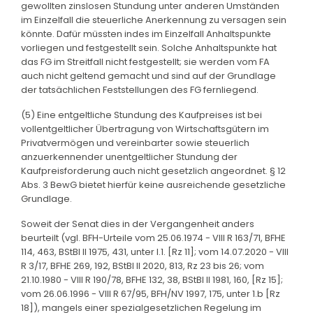
gewollten zinslosen Stundung unter anderen Umständen
im Einzelfall die steuerliche Anerkennung zu versagen sein
könnte. Dafür müssten indes im Einzelfall Anhaltspunkte
vorliegen und festgestellt sein. Solche Anhaltspunkte hat
das FG im Streitfall nicht festgestellt; sie werden vom FA
auch nicht geltend gemacht und sind auf der Grundlage
der tatsächlichen Feststellungen des FG fernliegend.
(5) Eine entgeltliche Stundung des Kaufpreises ist bei
vollentgeltlicher Übertragung von Wirtschaftsgütern im
Privatvermögen und vereinbarter sowie steuerlich
anzuerkennender unentgeltlicher Stundung der
Kaufpreisforderung auch nicht gesetzlich angeordnet. § 12
Abs. 3 BewG bietet hierfür keine ausreichende gesetzliche
Grundlage.
Soweit der Senat dies in der Vergangenheit anders
beurteilt (vgl. BFH-Urteile vom 25.06.1974 - VIII R 163/71, BFHE
114, 463, BStBl II 1975, 431, unter I.1. [Rz 11]; vom 14.07.2020 - VIII
R 3/17, BFHE 269, 192, BStBl II 2020, 813, Rz 23 bis 26; vom
21.10.1980 - VIII R 190/78, BFHE 132, 38, BStBl II 1981, 160, [Rz 15];
vom 26.06.1996 - VIII R 67/95, BFH/NV 1997, 175, unter 1.b [Rz
18]), mangels einer spezialgesetzlichen Regelung im