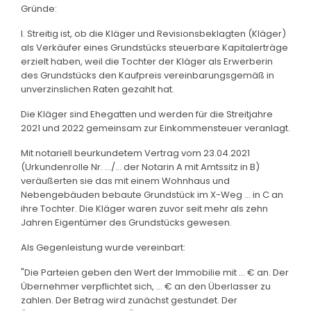
Gründe:
I. Streitig ist, ob die Kläger und Revisionsbeklagten (Kläger)
als Verkäufer eines Grundstücks steuerbare Kapitalerträge
erzielt haben, weil die Tochter der Kläger als Erwerberin
des Grundstücks den Kaufpreis vereinbarungsgemäß in
unverzinslichen Raten gezahlt hat.
Die Kläger sind Ehegatten und werden für die Streitjahre
2021 und 2022 gemeinsam zur Einkommensteuer veranlagt.
Mit notariell beurkundetem Vertrag vom 23.04.2021
(Urkundenrolle Nr. .../... der Notarin A mit Amtssitz in B)
veräußerten sie das mit einem Wohnhaus und
Nebengebäuden bebaute Grundstück im X-Weg ... in C an
ihre Tochter. Die Kläger waren zuvor seit mehr als zehn
Jahren Eigentümer des Grundstücks gewesen.
Als Gegenleistung wurde vereinbart:
"Die Parteien geben den Wert der Immobilie mit ... € an. Der
Übernehmer verpflichtet sich, ... € an den Überlasser zu
zahlen. Der Betrag wird zunächst gestundet. Der