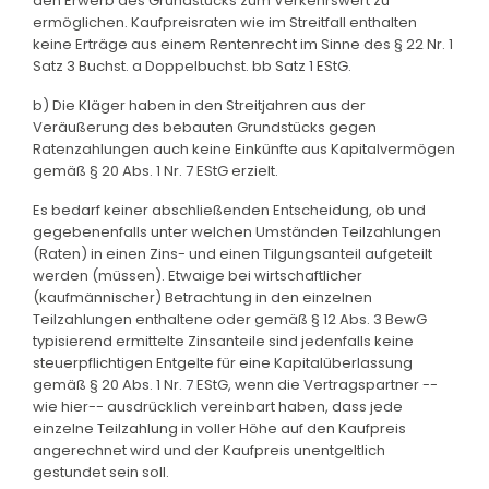
den Erwerb des Grundstücks zum Verkehrswert zu
ermöglichen. Kaufpreisraten wie im Streitfall enthalten
keine Erträge aus einem Rentenrecht im Sinne des § 22 Nr. 1
Satz 3 Buchst. a Doppelbuchst. bb Satz 1 EStG.
b) Die Kläger haben in den Streitjahren aus der
Veräußerung des bebauten Grundstücks gegen
Ratenzahlungen auch keine Einkünfte aus Kapitalvermögen
gemäß § 20 Abs. 1 Nr. 7 EStG erzielt.
Es bedarf keiner abschließenden Entscheidung, ob und
gegebenenfalls unter welchen Umständen Teilzahlungen
(Raten) in einen Zins- und einen Tilgungsanteil aufgeteilt
werden (müssen). Etwaige bei wirtschaftlicher
(kaufmännischer) Betrachtung in den einzelnen
Teilzahlungen enthaltene oder gemäß § 12 Abs. 3 BewG
typisierend ermittelte Zinsanteile sind jedenfalls keine
steuerpflichtigen Entgelte für eine Kapitalüberlassung
gemäß § 20 Abs. 1 Nr. 7 EStG, wenn die Vertragspartner --
wie hier-- ausdrücklich vereinbart haben, dass jede
einzelne Teilzahlung in voller Höhe auf den Kaufpreis
angerechnet wird und der Kaufpreis unentgeltlich
gestundet sein soll.