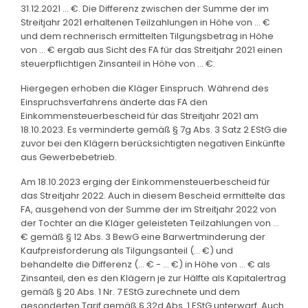
31.12.2021 ... €. Die Differenz zwischen der Summe der im
Streitjahr 2021 erhaltenen Teilzahlungen in Höhe von ... €
und dem rechnerisch ermittelten Tilgungsbetrag in Höhe
von ... € ergab aus Sicht des FA für das Streitjahr 2021 einen
steuerpflichtigen Zinsanteil in Höhe von ... €.
Hiergegen erhoben die Kläger Einspruch. Während des
Einspruchsverfahrens änderte das FA den
Einkommensteuerbescheid für das Streitjahr 2021 am
18.10.2023. Es verminderte gemäß § 7g Abs. 3 Satz 2 EStG die
zuvor bei den Klägern berücksichtigten negativen Einkünfte
aus Gewerbebetrieb.
Am 18.10.2023 erging der Einkommensteuerbescheid für
das Streitjahr 2022. Auch in diesem Bescheid ermittelte das
FA, ausgehend von der Summe der im Streitjahr 2022 von
der Tochter an die Kläger geleisteten Teilzahlungen von ...
€ gemäß § 12 Abs. 3 BewG eine Barwertminderung der
Kaufpreisforderung als Tilgungsanteil (... €) und
behandelte die Differenz (... € - ... €) in Höhe von ... € als
Zinsanteil, den es den Klägern je zur Hälfte als Kapitalertrag
gemäß § 20 Abs. 1 Nr. 7 EStG zurechnete und dem
gesonderten Tarif gemäß § 32d Abs. 1 EStG unterwarf. Auch