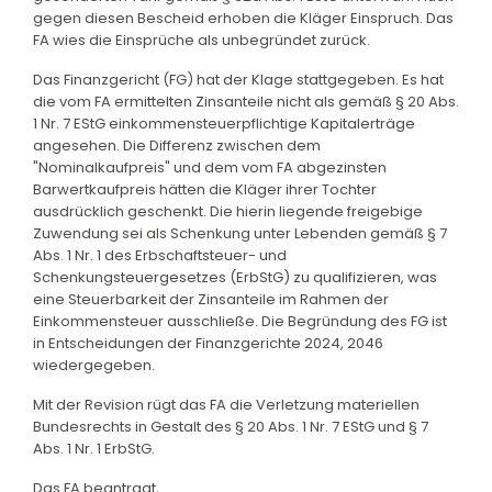
gegen diesen Bescheid erhoben die Kläger Einspruch. Das
FA wies die Einsprüche als unbegründet zurück.
Das Finanzgericht (FG) hat der Klage stattgegeben. Es hat
die vom FA ermittelten Zinsanteile nicht als gemäß § 20 Abs.
1 Nr. 7 EStG einkommensteuerpflichtige Kapitalerträge
angesehen. Die Differenz zwischen dem
"Nominalkaufpreis" und dem vom FA abgezinsten
Barwertkaufpreis hätten die Kläger ihrer Tochter
ausdrücklich geschenkt. Die hierin liegende freigebige
Zuwendung sei als Schenkung unter Lebenden gemäß § 7
Abs. 1 Nr. 1 des Erbschaftsteuer- und
Schenkungsteuergesetzes (ErbStG) zu qualifizieren, was
eine Steuerbarkeit der Zinsanteile im Rahmen der
Einkommensteuer ausschließe. Die Begründung des FG ist
in Entscheidungen der Finanzgerichte 2024, 2046
wiedergegeben.
Mit der Revision rügt das FA die Verletzung materiellen
Bundesrechts in Gestalt des § 20 Abs. 1 Nr. 7 EStG und § 7
Abs. 1 Nr. 1 ErbStG.
Das FA beantragt,