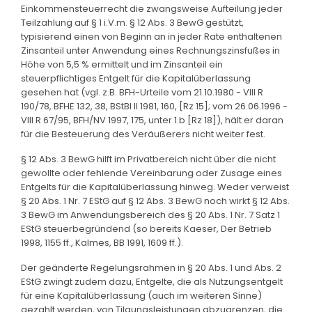
Einkommensteuerrecht die zwangsweise Aufteilung jeder
Teilzahlung auf § 1 i.V.m. § 12 Abs. 3 BewG gestützt,
typisierend einen von Beginn an in jeder Rate enthaltenen
Zinsanteil unter Anwendung eines Rechnungszinsfußes in
Höhe von 5,5 % ermittelt und im Zinsanteil ein
steuerpflichtiges Entgelt für die Kapitalüberlassung
gesehen hat (vgl. z.B. BFH-Urteile vom 21.10.1980 - VIII R
190/78, BFHE 132, 38, BStBl II 1981, 160, [Rz 15]; vom 26.06.1996 -
VIII R 67/95, BFH/NV 1997, 175, unter 1.b [Rz 18]), hält er daran
für die Besteuerung des Veräußerers nicht weiter fest.
§ 12 Abs. 3 BewG hilft im Privatbereich nicht über die nicht
gewollte oder fehlende Vereinbarung oder Zusage eines
Entgelts für die Kapitalüberlassung hinweg. Weder verweist
§ 20 Abs. 1 Nr. 7 EStG auf § 12 Abs. 3 BewG noch wirkt § 12 Abs.
3 BewG im Anwendungsbereich des § 20 Abs. 1 Nr. 7 Satz 1
EStG steuerbegründend (so bereits Kaeser, Der Betrieb
1998, 1155 ff., Kalmes, BB 1991, 1609 ff.).
Der geänderte Regelungsrahmen in § 20 Abs. 1 und Abs. 2
EStG zwingt zudem dazu, Entgelte, die als Nutzungsentgelt
für eine Kapitalüberlassung (auch im weiteren Sinne)
gezahlt werden, von Tilgungsleistungen abzugrenzen, die