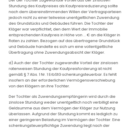
Der der Tochter zugewandte Vorteil aus der zinslosen
Stundung des Kaufpreises als Kaufpreisreduzierung sollte
nach dem übereinstimmenden Willen der Vertragsparteien
jedoch nicht zu einer teilweise unentgeltlichen Zuwendung
des Grundstücks und Gebäudes führen. Die Tochter der
Kläger war verpflichtet, den dem Wert der Immobilie
entsprechenden Kaufpreis in Höhe von ... € an die Kläger in
Raten zu zahlen. Bezogen auf das übertragene Grundstück
und Gebäude handelte es sich um eine vollentgeltliche
Übertragung ohne Zuwendungsabsicht der Kläger.
d) Auch der der Tochter zugewandte Vorteil der zinslosen
ratenweisen Stundung der Kaufpreisforderung ist nicht
gemäß § 7 Abs. 1 Nr. 1 ErbStG schenkungsteuerbar. Es fehlt
insofern an der erforderlichen Vermögensverschiebung
von den Klägern an ihre Tochter.
Der Tochter als Zuwendungsempfängerin wird durch die
zinslose Stundung weder unentgeltlich noch verbilligt eine
Geldsumme aus dem Vermögen der Kläger zur Nutzung
überlassen. Aufgrund der Stundung kommt es lediglich zu
einer geringeren Belastung im Vermögen der Tochter. Eine
schenkungsteuerpflichtige Zuwendung liegt nach der