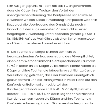
1. Im Ausgangspunkt zu Recht hat das FG angenommen,
dass die Kläger ihrer Tochter den Vorteil der
unentgeltlichen Stundung des Kaufpreises schenkweise
zuwenden wollten. Diese Zuwendung führt jedoch weder in
Bezug auf die Übertragung des Grundstücks noch im
Hinblick auf den zugewendeten Zinsverzicht zu einer
freigebigen Zuwendung unter Lebenden gemäß § 7 Abs. 1
Nr. 1 ErbStG. Auf das Verhältnis zwischen Schenkungsteuer
und Einkommensteuer kommt es nicht an.
a) Die Tochter der Kläger ist nach der nicht zu
beanstandenden Vertragsauslegung des FG verpflichtet,
einen dem Wert der Immobilie entsprechenden Kaufpreis
(... €) in Raten an die Kläger zu bezahlen. Hierfür haben die
Kläger und ihre Tochter die bürgerlich-rechtlich zulässige
Vereinbarung getroffen, dass der Kaufpreis unentgeltlich
gestundet wird und die Raten jeweils in voller Höhe auf den
Kaufpreis entfallen sollen (vgl. Urteil des
Bundesgerichtshofs vom 20.11.1970 - V ZR 71/68, Betriebs-
Berater --BB-- 1971, 107). Den darin liegenden Verzicht auf
Stundungszinsen haben die Kläger und ihre Tochter als
Kaufpreisreduzierung in dem Sinne verstanden, dass die