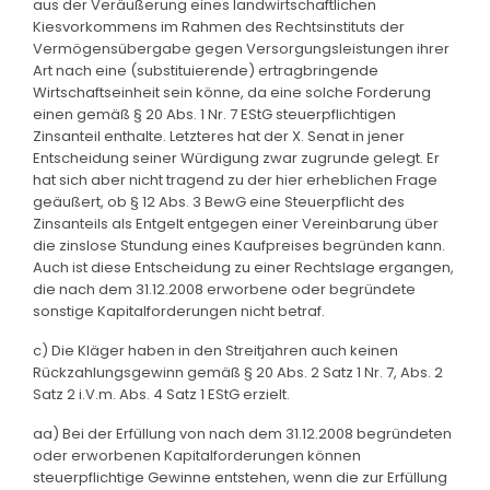
aus der Veräußerung eines landwirtschaftlichen
Kiesvorkommens im Rahmen des Rechtsinstituts der
Vermögensübergabe gegen Versorgungsleistungen ihrer
Art nach eine (substituierende) ertragbringende
Wirtschaftseinheit sein könne, da eine solche Forderung
einen gemäß § 20 Abs. 1 Nr. 7 EStG steuerpflichtigen
Zinsanteil enthalte. Letzteres hat der X. Senat in jener
Entscheidung seiner Würdigung zwar zugrunde gelegt. Er
hat sich aber nicht tragend zu der hier erheblichen Frage
geäußert, ob § 12 Abs. 3 BewG eine Steuerpflicht des
Zinsanteils als Entgelt entgegen einer Vereinbarung über
die zinslose Stundung eines Kaufpreises begründen kann.
Auch ist diese Entscheidung zu einer Rechtslage ergangen,
die nach dem 31.12.2008 erworbene oder begründete
sonstige Kapitalforderungen nicht betraf.
c) Die Kläger haben in den Streitjahren auch keinen
Rückzahlungsgewinn gemäß § 20 Abs. 2 Satz 1 Nr. 7, Abs. 2
Satz 2 i.V.m. Abs. 4 Satz 1 EStG erzielt.
aa) Bei der Erfüllung von nach dem 31.12.2008 begründeten
oder erworbenen Kapitalforderungen können
steuerpflichtige Gewinne entstehen, wenn die zur Erfüllung