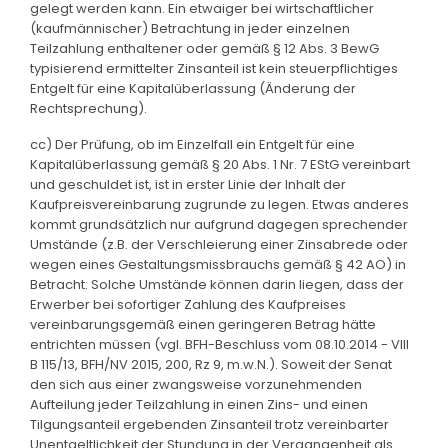
gelegt werden kann. Ein etwaiger bei wirtschaftlicher
(kaufmännischer) Betrachtung in jeder einzelnen
Teilzahlung enthaltener oder gemäß § 12 Abs. 3 BewG
typisierend ermittelter Zinsanteil ist kein steuerpflichtiges
Entgelt für eine Kapitalüberlassung (Änderung der
Rechtsprechung).
cc) Der Prüfung, ob im Einzelfall ein Entgelt für eine
Kapitalüberlassung gemäß § 20 Abs. 1 Nr. 7 EStG vereinbart
und geschuldet ist, ist in erster Linie der Inhalt der
Kaufpreisvereinbarung zugrunde zu legen. Etwas anderes
kommt grundsätzlich nur aufgrund dagegen sprechender
Umstände (z.B. der Verschleierung einer Zinsabrede oder
wegen eines Gestaltungsmissbrauchs gemäß § 42 AO) in
Betracht. Solche Umstände können darin liegen, dass der
Erwerber bei sofortiger Zahlung des Kaufpreises
vereinbarungsgemäß einen geringeren Betrag hätte
entrichten müssen (vgl. BFH-Beschluss vom 08.10.2014 - VIII
B 115/13, BFH/NV 2015, 200, Rz 9, m.w.N.). Soweit der Senat
den sich aus einer zwangsweise vorzunehmenden
Aufteilung jeder Teilzahlung in einen Zins- und einen
Tilgungsanteil ergebenden Zinsanteil trotz vereinbarter
Unentgeltlichkeit der Stundung in der Vergangenheit als