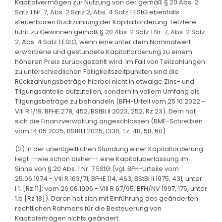
Kapitalvermögen zur Nutzung von der gemäß § 20 Abs. 2
Satz 1 Nr. 7, Abs. 2 Satz 2, Abs. 4 Satz 1 EStG ebenfalls
steuerbaren Rückzahlung der Kapitalforderung. Letztere
führt zu Gewinnen gemäß § 20 Abs. 2 Satz 1 Nr. 7, Abs. 2 Satz
2, Abs. 4 Satz 1 EStG, wenn eine unter dem Nominalwert
erworbene und gestundete Kapitalforderung zu einem
höheren Preis zurückgezahlt wird. Im Fall von Teilzahlungen
zu unterschiedlichen Fälligkeitszeitpunkten sind die
Rückzahlungsbeträge hierbei nicht in etwaige Zins- und
Tilgungsanteile aufzuteilen, sondern in vollem Umfang als
Tilgungsbeträge zu behandeln (BFH-Urteil vom 25.10.2022 -
VIII R 1/19, BFHE 278, 452, BStBl II 2023, 252, Rz 23). Dem hat
sich die Finanzverwaltung angeschlossen (BMF-Schreiben
vom 14.05.2025, BStBl I 2025, 1330, Tz. 48, 58, 60).
(2) In der unentgeltlichen Stundung einer Kapitalforderung
liegt --wie schon bisher-- eine Kapitalüberlassung im
Sinne von § 20 Abs. 1 Nr. 7 EStG (vgl. BFH-Urteile vom
25.06.1974 - VIII R 163/71, BFHE 114, 463, BStBl II 1975, 431, unter
I.1. [Rz 11]; vom 26.06.1996 - VIII R 67/95, BFH/NV 1997, 175, unter
1.b [Rz 18]). Daran hat sich mit Einführung des geänderten
rechtlichen Rahmens für die Besteuerung von
Kapitalerträgen nichts geändert.