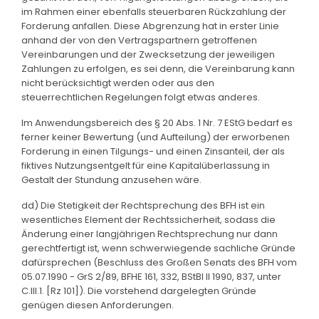
im Rahmen einer ebenfalls steuerbaren Rückzahlung der
Forderung anfallen. Diese Abgrenzung hat in erster Linie
anhand der von den Vertragspartnern getroffenen
Vereinbarungen und der Zwecksetzung der jeweiligen
Zahlungen zu erfolgen, es sei denn, die Vereinbarung kann
nicht berücksichtigt werden oder aus den
steuerrechtlichen Regelungen folgt etwas anderes.
Im Anwendungsbereich des § 20 Abs. 1 Nr. 7 EStG bedarf es
ferner keiner Bewertung (und Aufteilung) der erworbenen
Forderung in einen Tilgungs- und einen Zinsanteil, der als
fiktives Nutzungsentgelt für eine Kapitalüberlassung in
Gestalt der Stundung anzusehen wäre.
dd) Die Stetigkeit der Rechtsprechung des BFH ist ein
wesentliches Element der Rechtssicherheit, sodass die
Änderung einer langjährigen Rechtsprechung nur dann
gerechtfertigt ist, wenn schwerwiegende sachliche Gründe
dafürsprechen (Beschluss des Großen Senats des BFH vom
05.07.1990 - GrS 2/89, BFHE 161, 332, BStBl II 1990, 837, unter
C.III.1. [Rz 101]). Die vorstehend dargelegten Gründe
genügen diesen Anforderungen.