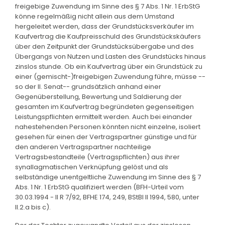
freigebige Zuwendung im Sinne des § 7 Abs. 1 Nr. 1 ErbStG
könne regelmäßig nicht allein aus dem Umstand
hergeleitet werden, dass der Grundstücksverkäufer im
Kaufvertrag die Kaufpreisschuld des Grundstückskäufers
über den Zeitpunkt der Grundstücksübergabe und des
Übergangs von Nutzen und Lasten des Grundstücks hinaus
zinslos stunde. Ob ein Kaufvertrag über ein Grundstück zu
einer (gemischt-)freigebigen Zuwendung führe, müsse --
so der II. Senat-- grundsätzlich anhand einer
Gegenüberstellung, Bewertung und Saldierung der
gesamten im Kaufvertrag begründeten gegenseitigen
Leistungspflichten ermittelt werden. Auch bei einander
nahestehenden Personen könnten nicht einzelne, isoliert
gesehen für einen der Vertragspartner günstige und für
den anderen Vertragspartner nachteilige
Vertragsbestandteile (Vertragspflichten) aus ihrer
synallagmatischen Verknüpfung gelöst und als
selbständige unentgeltliche Zuwendung im Sinne des § 7
Abs. 1 Nr. 1 ErbStG qualifiziert werden (BFH-Urteil vom
30.03.1994 - II R 7/92, BFHE 174, 249, BStBl II 1994, 580, unter
II.2.a bis c).