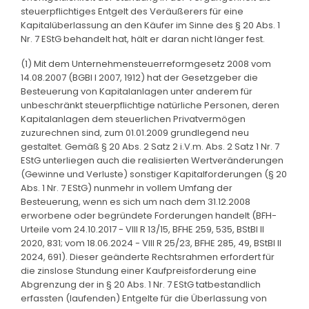
steuerpflichtiges Entgelt des Veräußerers für eine
Kapitalüberlassung an den Käufer im Sinne des § 20 Abs. 1
Nr. 7 EStG behandelt hat, hält er daran nicht länger fest.
(1) Mit dem Unternehmensteuerreformgesetz 2008 vom
14.08.2007 (BGBl I 2007, 1912) hat der Gesetzgeber die
Besteuerung von Kapitalanlagen unter anderem für
unbeschränkt steuerpflichtige natürliche Personen, deren
Kapitalanlagen dem steuerlichen Privatvermögen
zuzurechnen sind, zum 01.01.2009 grundlegend neu
gestaltet. Gemäß § 20 Abs. 2 Satz 2 i.V.m. Abs. 2 Satz 1 Nr. 7
EStG unterliegen auch die realisierten Wertveränderungen
(Gewinne und Verluste) sonstiger Kapitalforderungen (§ 20
Abs. 1 Nr. 7 EStG) nunmehr in vollem Umfang der
Besteuerung, wenn es sich um nach dem 31.12.2008
erworbene oder begründete Forderungen handelt (BFH-
Urteile vom 24.10.2017 - VIII R 13/15, BFHE 259, 535, BStBl II
2020, 831; vom 18.06.2024 - VIII R 25/23, BFHE 285, 49, BStBl II
2024, 691). Dieser geänderte Rechtsrahmen erfordert für
die zinslose Stundung einer Kaufpreisforderung eine
Abgrenzung der in § 20 Abs. 1 Nr. 7 EStG tatbestandlich
erfassten (laufenden) Entgelte für die Überlassung von