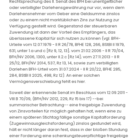
Rechtsprechung des II. Senat des BFH bei unentgeltlicher
oder verbilligter Darlehensgewährung nur vor, wenn dem
Darlehensnehmer vom Geber eine Geldsumme zinslos
oder zu einem nicht marktüblichen Zins zur Nutzung zur
Verfügung gestellt wird. Gegenstand der steuerbaren
Zuwendung ist dann der Vorteil des Empfängers, das
überlassene Kapital für sich nutzen zu können (vgl. BFH-
Urteile vom 12.07.1979 - II R 26/78, BFHE 128, 266, BStBl II 1979,
631, unter 1.a und c [Rz 9, 12, 13]; vom 21.02.2006 - II R 70/04,
BFH/NV 2006, 1300, unter II.2.c [Rz 14]; vom 27.11.2013 - II R
25/12, BFH/NV 2014, 537, Rz 13, 14, sowie zum verbilligten
Darlehen BFH-Urteil vom 31.07.2024 - II R 20/22, BFHE 285,
284, BStBl II 2025, 498, Rz 12). An einer solchen
Vermögensverschiebung fehlt es hier.
Soweit der erkennende Senat im Beschluss vom 12.09.2011 -
VIII B 70/09, (BFH/NV 2012, 229, Rz 15 bis 17) --bei
summarischer Betrachtung-- eine freigebige Zuwendung
von Zinsvorteilen für möglich gehalten hat, wenn eine zu
einem späteren Stichtag fällige sonstige Kapitalforderung
(Zugewinnausgleichsforderung) zinslos gestundet wird,
hält er nicht länger daran fest, dass in der bloßen Stundung
einer Forderung eine schenkungsteuerpflichtige freigebige