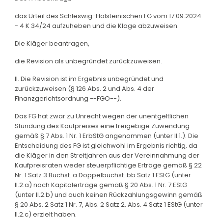
das Urteil des Schleswig-Holsteinischen FG vom 17.09.2024
- 4 K 34/24 aufzuheben und die Klage abzuweisen.
Die Kläger beantragen,
die Revision als unbegründet zurückzuweisen.
II. Die Revision ist im Ergebnis unbegründet und
zurückzuweisen (§ 126 Abs. 2 und Abs. 4 der
Finanzgerichtsordnung --FGO--).
Das FG hat zwar zu Unrecht wegen der unentgeltlichen
Stundung des Kaufpreises eine freigebige Zuwendung
gemäß § 7 Abs. 1 Nr. 1 ErbStG angenommen (unter II.1.). Die
Entscheidung des FG ist gleichwohl im Ergebnis richtig, da
die Kläger in den Streitjahren aus der Vereinnahmung der
Kaufpreisraten weder steuerpflichtige Erträge gemäß § 22
Nr. 1 Satz 3 Buchst. a Doppelbuchst. bb Satz 1 EStG (unter
II.2.a) noch Kapitalerträge gemäß § 20 Abs. 1 Nr. 7 EStG
(unter II.2.b) und auch keinen Rückzahlungsgewinn gemäß
§ 20 Abs. 2 Satz 1 Nr. 7, Abs. 2 Satz 2, Abs. 4 Satz 1 EStG (unter
II.2.c) erzielt haben.