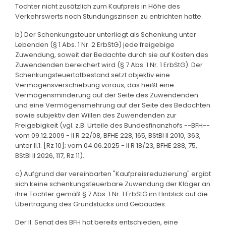
Tochter nicht zusätzlich zum Kaufpreis in Höhe des
Verkehrswerts noch Stundungszinsen zu entrichten hatte.
b) Der Schenkungsteuer unterliegt als Schenkung unter
Lebenden (§ 1 Abs. 1 Nr. 2 ErbStG) jede freigebige
Zuwendung, soweit der Bedachte durch sie auf Kosten des
Zuwendenden bereichert wird (§ 7 Abs. 1 Nr. 1 ErbStG). Der
Schenkungsteuertatbestand setzt objektiv eine
Vermögensverschiebung voraus, das heißt eine
Vermögensminderung auf der Seite des Zuwendenden
und eine Vermögensmehrung auf der Seite des Bedachten
sowie subjektiv den Willen des Zuwendenden zur
Freigebigkeit (vgl. z.B. Urteile des Bundesfinanzhofs --BFH--
vom 09.12.2009 - II R 22/08, BFHE 228, 165, BStBl II 2010, 363,
unter II.1. [Rz 10]; vom 04.06.2025 - II R 18/23, BFHE 288, 75,
BStBl II 2026, 117, Rz 11).
c) Aufgrund der vereinbarten "Kaufpreisreduzierung" ergibt
sich keine schenkungsteuerbare Zuwendung der Kläger an
ihre Tochter gemäß § 7 Abs. 1 Nr. 1 ErbStG im Hinblick auf die
Übertragung des Grundstücks und Gebäudes.
Der II. Senat des BFH hat bereits entschieden, eine