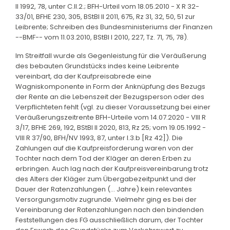
II 1992, 78, unter C.II.2.; BFH-Urteil vom 18.05.2010 - X R 32-
33/01, BFHE 230, 305, BStBl II 2011, 675, Rz 31, 32, 50, 51 zur
Leibrente; Schreiben des Bundesministeriums der Finanzen
--BMF-- vom 11.03.2010, BStBl I 2010, 227, Tz. 71, 75, 78).
Im Streitfall wurde als Gegenleistung für die Veräußerung
des bebauten Grundstücks indes keine Leibrente
vereinbart, da der Kaufpreisabrede eine
Wagniskomponente in Form der Anknüpfung des Bezugs
der Rente an die Lebenszeit der Bezugsperson oder des
Verpflichteten fehlt (vgl. zu dieser Voraussetzung bei einer
Veräußerungszeitrente BFH-Urteile vom 14.07.2020 - VIII R
3/17, BFHE 269, 192, BStBl II 2020, 813, Rz 25; vom 19.05.1992 -
VIII R 37/90, BFH/NV 1993, 87, unter I.3.b [Rz 42]). Die
Zahlungen auf die Kaufpreisforderung waren von der
Tochter nach dem Tod der Kläger an deren Erben zu
erbringen. Auch lag nach der Kaufpreisvereinbarung trotz
des Alters der Kläger zum Übergabezeitpunkt und der
Dauer der Ratenzahlungen (... Jahre) kein relevantes
Versorgungsmotiv zugrunde. Vielmehr ging es bei der
Vereinbarung der Ratenzahlungen nach den bindenden
Feststellungen des FG ausschließlich darum, der Tochter