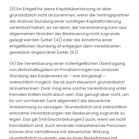
(3) Ein Entgelt für diese Kapitalüberlassung ist aber
grundsätzlich nicht anzunehmen, wenn die Vertragspartner
die zinslose Stundung einer sonstigen Kapitalforderung
vereinbart haben, es sei denn, die Vereinbarung kann aus
allgemeinen Gründen der Besteuerung nicht zugrunde
gelegt werden (unter (4)) oder die Annahme einer
entgeltlichen Stundung ist entgegen dem Vereinbarten
gesetzlich angeordnet (unter (5)).
(4) Die Vereinbarung einer vollentgeltlichen Übertragung
von Wirtschaftsgütern im Privatvermögen bei zinsloser
Stundung des Kaufpreises ist --wie dargelegt--
zivilrechtlich möglich. Sie ist auch steuerlich grundsätzlich
anzuerkennen. Zwar mag eine solche Vereinbarung unter
fremden Dritten nicht üblich sein. Das genügt aber nicht, um
ihr von vornherein (und allgemein) die steuerliche
Anerkennung zu versagen. Grundsätzlich sind zivilrechtlich
wirksame Vereinbarungen der Besteuerung zugrunde zu
legen. Das gilt (mit Einschränkungen) auch, wenn sie nicht
fremdüblich sind. Auch einander nahestehende Personen
können ihre Verhältnisse mit steuerlicher Wirkung
grundsätzlich so regeln, wie es ihren Bedürfnissen mit