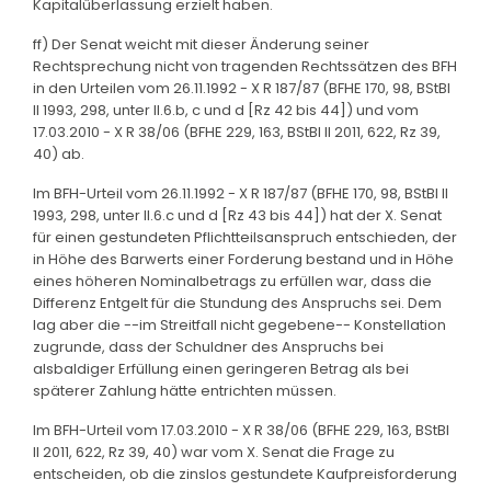
Kapitalüberlassung erzielt haben.
ff) Der Senat weicht mit dieser Änderung seiner
Rechtsprechung nicht von tragenden Rechtssätzen des BFH
in den Urteilen vom 26.11.1992 - X R 187/87 (BFHE 170, 98, BStBl
II 1993, 298, unter II.6.b, c und d [Rz 42 bis 44]) und vom
17.03.2010 - X R 38/06 (BFHE 229, 163, BStBl II 2011, 622, Rz 39,
40) ab.
Im BFH-Urteil vom 26.11.1992 - X R 187/87 (BFHE 170, 98, BStBl II
1993, 298, unter II.6.c und d [Rz 43 bis 44]) hat der X. Senat
für einen gestundeten Pflichtteilsanspruch entschieden, der
in Höhe des Barwerts einer Forderung bestand und in Höhe
eines höheren Nominalbetrags zu erfüllen war, dass die
Differenz Entgelt für die Stundung des Anspruchs sei. Dem
lag aber die --im Streitfall nicht gegebene-- Konstellation
zugrunde, dass der Schuldner des Anspruchs bei
alsbaldiger Erfüllung einen geringeren Betrag als bei
späterer Zahlung hätte entrichten müssen.
Im BFH-Urteil vom 17.03.2010 - X R 38/06 (BFHE 229, 163, BStBl
II 2011, 622, Rz 39, 40) war vom X. Senat die Frage zu
entscheiden, ob die zinslos gestundete Kaufpreisforderung