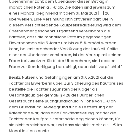
Übernehmer zahlt dem Überlasser diesen Betrag in
monatlichen Raten á ... € ab. Die Raten sind jeweils zum 1.
eines Monats, beginnend mit dem 01. Mai 2021 [...] zu
überweisen. Eine Verzinsung ist nicht vereinbart. Die in
diesem Verzicht liegende Kaufpreisreduzierung wird dem
Übernehmer geschenkt. Ergänzend vereinbaren die
Parteien, dass die monatliche Rate im gegenseitigen
Einvernehmen alle 5 Jahre um bis zu 5 % erhöht werden
kann, bei entsprechender Verkürzung der Laufzeit. Sollte
einer der Überlasser versterben, ist der Vertrag mit seinen
Erben fortzusetzen. Stirbt der Übernehmer, sind dessen
Erben zur Sondertilgung berechtigt, aber nicht verpflichtet."
Besitz, Nutzen und Gefahr gingen am 01.05.2021 auf die
Tochter als Erwerberin über. Zur Sicherung des Kaufpreises
bestellte die Tochter zugunsten der Kläger als
Gesamtgläubiger gemäß § 428 des Bürgerlichen
Gesetzbuchs eine Buchgrundschuld in Höhe von ... € an
dem Grundstück. Beweggrund für die Festsetzung der
Ratenhöhe war, dass eine Bankfinanzierung, mit der die
Tochter den Kaufpreis sofort hätte begleichen können, für
sie nicht erreichbar war, und dass sie nicht mehr als ... € im
Monat leisten konnte.