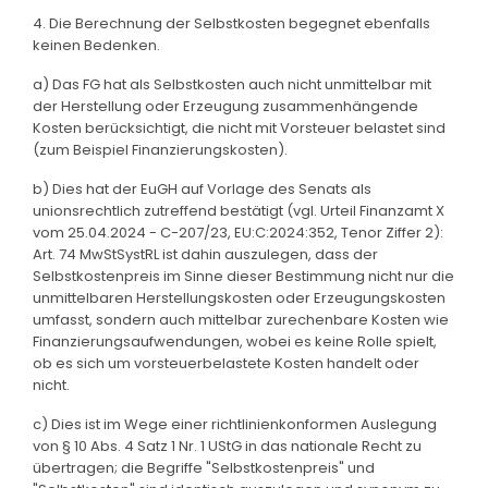
4. Die Berechnung der Selbstkosten begegnet ebenfalls
keinen Bedenken.
a) Das FG hat als Selbstkosten auch nicht unmittelbar mit
der Herstellung oder Erzeugung zusammenhängende
Kosten berücksichtigt, die nicht mit Vorsteuer belastet sind
(zum Beispiel Finanzierungskosten).
b) Dies hat der EuGH auf Vorlage des Senats als
unionsrechtlich zutreffend bestätigt (vgl. Urteil Finanzamt X
vom 25.04.2024 - C-207/23, EU:C:2024:352, Tenor Ziffer 2):
Art. 74 MwStSystRL ist dahin auszulegen, dass der
Selbstkostenpreis im Sinne dieser Bestimmung nicht nur die
unmittelbaren Herstellungskosten oder Erzeugungskosten
umfasst, sondern auch mittelbar zurechenbare Kosten wie
Finanzierungsaufwendungen, wobei es keine Rolle spielt,
ob es sich um vorsteuerbelastete Kosten handelt oder
nicht.
c) Dies ist im Wege einer richtlinienkonformen Auslegung
von § 10 Abs. 4 Satz 1 Nr. 1 UStG in das nationale Recht zu
übertragen; die Begriffe "Selbstkostenpreis" und