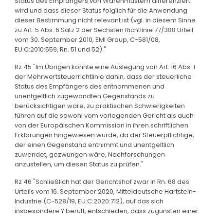
Status des Empfängers von Warenmustern differenziert
wird und dass dieser Status folglich für die Anwendung
dieser Bestimmung nicht relevant ist (vgl. in diesem Sinne
zu Art. 5 Abs. 6 Satz 2 der Sechsten Richtlinie 77/388 Urteil
vom 30. September 2010, EMI Group, C-581/08,
EU:C:2010:559, Rn. 51 und 52)."
Rz 45 "Im Übrigen könnte eine Auslegung von Art. 16 Abs. 1
der Mehrwertsteuerrichtlinie dahin, dass der steuerliche
Status des Empfängers des entnommenen und
unentgeltlich zugewandten Gegenstands zu
berücksichtigen wäre, zu praktischen Schwierigkeiten
führen auf die sowohl vom vorlegenden Gericht als auch
von der Europäischen Kommission in ihren schriftlichen
Erklärungen hingewiesen wurde, da der Steuerpflichtige,
der einen Gegenstand entnimmt und unentgeltlich
zuwendet, gezwungen wäre, Nachforschungen
anzustellen, um diesen Status zu prüfen."
Rz 46 "Schließlich hat der Gerichtshof zwar in Rn. 68 des
Urteils vom 16. September 2020, Mitteldeutsche Hartstein-
Industrie (C-528/19, EU:C:2020:712), auf das sich
insbesondere Y beruft, entschieden, dass zugunsten einer