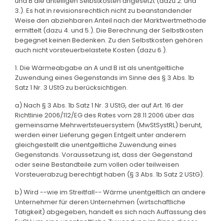
und B die anteiligen Selbstkosten angesetzt (dazu 2. und
3.). Es hat in revisionsrechtlich nicht zu beanstandender
Weise den abziehbaren Anteil nach der Marktwertmethode
ermittelt (dazu 4. und 5.). Die Berechnung der Selbstkosten
begegnet keinen Bedenken. Zu den Selbstkosten gehören
auch nicht vorsteuerbelastete Kosten (dazu 6.).
1. Die Wärmeabgabe an A und B ist als unentgeltliche
Zuwendung eines Gegenstands im Sinne des § 3 Abs. 1b
Satz 1 Nr. 3 UStG zu berücksichtigen.
a) Nach § 3 Abs. 1b Satz 1 Nr. 3 UStG, der auf Art. 16 der
Richtlinie 2006/112/EG des Rates vom 28.11.2006 über das
gemeinsame Mehrwertsteuersystem (MwStSystRL) beruht,
werden einer Lieferung gegen Entgelt unter anderem
gleichgestellt die unentgeltliche Zuwendung eines
Gegenstands. Voraussetzung ist, dass der Gegenstand
oder seine Bestandteile zum vollen oder teilweisen
Vorsteuerabzug berechtigt haben (§ 3 Abs. 1b Satz 2 UStG).
b) Wird --wie im Streitfall-- Wärme unentgeltlich an andere
Unternehmer für deren Unternehmen (wirtschaftliche
Tätigkeit) abgegeben, handelt es sich nach Auffassung des