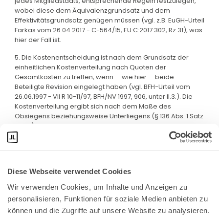
jedes Mitgliedstaats, entsprechende Regeln festzulegen,
wobei diese dem Äquivalenzgrundsatz und dem
Effektivitätsgrundsatz genügen müssen (vgl. z.B. EuGH-Urteil
Farkas vom 26.04.2017 - C-564/15, EU:C:2017:302, Rz 31), was
hier der Fall ist.
5. Die Kostenentscheidung ist nach dem Grundsatz der
einheitlichen Kostenverteilung nach Quoten der
Gesamtkosten zu treffen, wenn --wie hier-- beide
Beteiligte Revision eingelegt haben (vgl. BFH-Urteil vom
26.06.1997 - VII R 10-11/97, BFH/NV 1997, 906, unter II.3.). Die
Kostenverteilung ergibt sich nach dem Maße des
Obsiegens beziehungsweise Unterliegens (§ 136 Abs. 1 Satz
1 FGO).
Diese Webseite verwendet Cookies
Wir verwenden Cookies, um Inhalte und Anzeigen zu 
personalisieren, Funktionen für soziale Medien anbieten zu 
können und die Zugriffe auf unsere Website zu analysieren. 