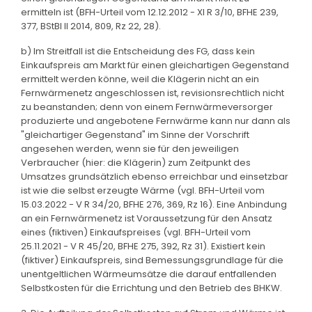
ermitteln ist (BFH-Urteil vom 12.12.2012 - XI R 3/10, BFHE 239,
377, BStBl II 2014, 809, Rz 22, 28).
b) Im Streitfall ist die Entscheidung des FG, dass kein
Einkaufspreis am Markt für einen gleichartigen Gegenstand
ermittelt werden könne, weil die Klägerin nicht an ein
Fernwärmenetz angeschlossen ist, revisionsrechtlich nicht
zu beanstanden; denn von einem Fernwärmeversorger
produzierte und angebotene Fernwärme kann nur dann als
"gleichartiger Gegenstand" im Sinne der Vorschrift
angesehen werden, wenn sie für den jeweiligen
Verbraucher (hier: die Klägerin) zum Zeitpunkt des
Umsatzes grundsätzlich ebenso erreichbar und einsetzbar
ist wie die selbst erzeugte Wärme (vgl. BFH-Urteil vom
15.03.2022 - V R 34/20, BFHE 276, 369, Rz 16). Eine Anbindung
an ein Fernwärmenetz ist Voraussetzung für den Ansatz
eines (fiktiven) Einkaufspreises (vgl. BFH-Urteil vom
25.11.2021 - V R 45/20, BFHE 275, 392, Rz 31). Existiert kein
(fiktiver) Einkaufspreis, sind Bemessungsgrundlage für die
unentgeltlichen Wärmeumsätze die darauf entfallenden
Selbstkosten für die Errichtung und den Betrieb des BHKW.