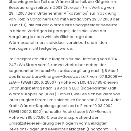
überwiegenden Teil der Wärme überließ die Klägerin im
Besteuerungszeitraum 2008 (Streitjahr) mit Vertrag vom
29.11.2007 dem Unternehmer A "kostenlos" zur Trocknung
von Holz in Containern und mit Vertrag vom 29.07.2008 der
B GbR (B), die mit der Wärme ihre Spargelfelder beheizte.
In beiden Verträgen ist geregelt, dass die Höhe der
Vergütung je nach wirtschaftlicher Lage des
Wärmeabnehmers individuell vereinbart und in den
Verträgen nicht festgelegt werde.
Im Streitjahr erhielt die Klägerin für die Lieferung von 6 714
247 kWh Strom vom Stromnetzbetreiber neben der
sogenannten Mindest-Einspeisevergütung nach § 8 Abs. 1
des Erneuerbare-Energien-Gesetzes i.d.F. vom 07.11.2006 --
EEG-- (BGBl I 2006, 2550) in Höhe von 1.054.337,85 € einen
Erhöhungsbetrag nach § 8 Abs. 3 EEG (sogenannter Kraft-
Wärme-Kopplung [KWK]-Bonus), weil es sich bei dem von
ihr erzeugten Strom um solchen im Sinne von § 3 Abs. 4 des
Kraft-Wärme-Kopplungsgesetzes i.d.F. vom 19.03.2002
(BGBl I 2002, 1092) handelte. Auch dieser KWK-Bonus in
Höhe von 85.070,66 € wurde entsprechend der
Umsatzsteuererklärung der Klägerin vom Beklagten,
Revisionskläger und Revisionsbeklagten (Finanzamt --FA-