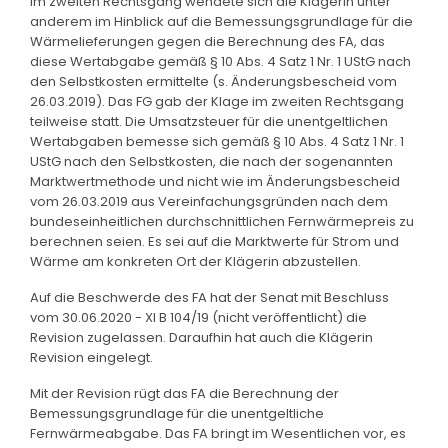
Im zweiten Rechtsgang wendete sich die Klägerin unter
anderem im Hinblick auf die Bemessungsgrundlage für die
Wärmelieferungen gegen die Berechnung des FA, das
diese Wertabgabe gemäß § 10 Abs. 4 Satz 1 Nr. 1 UStG nach
den Selbstkosten ermittelte (s. Änderungsbescheid vom
26.03.2019). Das FG gab der Klage im zweiten Rechtsgang
teilweise statt. Die Umsatzsteuer für die unentgeltlichen
Wertabgaben bemesse sich gemäß § 10 Abs. 4 Satz 1 Nr. 1
UStG nach den Selbstkosten, die nach der sogenannten
Marktwertmethode und nicht wie im Änderungsbescheid
vom 26.03.2019 aus Vereinfachungsgründen nach dem
bundeseinheitlichen durchschnittlichen Fernwärmepreis zu
berechnen seien. Es sei auf die Marktwerte für Strom und
Wärme am konkreten Ort der Klägerin abzustellen.
Auf die Beschwerde des FA hat der Senat mit Beschluss
vom 30.06.2020 - XI B 104/19 (nicht veröffentlicht) die
Revision zugelassen. Daraufhin hat auch die Klägerin
Revision eingelegt.
Mit der Revision rügt das FA die Berechnung der
Bemessungsgrundlage für die unentgeltliche
Fernwärmeabgabe. Das FA bringt im Wesentlichen vor, es