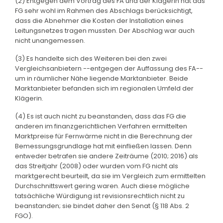
(2) Entgegen dem Vortrag des FA und der Klägerin hat das
FG sehr wohl im Rahmen des Abschlags berücksichtigt,
dass die Abnehmer die Kosten der Installation eines
Leitungsnetzes tragen mussten. Der Abschlag war auch
nicht unangemessen.
(3) Es handelte sich des Weiteren bei den zwei
Vergleichsanbietern --entgegen der Auffassung des FA--
um in räumlicher Nähe liegende Marktanbieter. Beide
Marktanbieter befanden sich im regionalen Umfeld der
Klägerin.
(4) Es ist auch nicht zu beanstanden, dass das FG die
anderen im finanzgerichtlichen Verfahren ermittelten
Marktpreise für Fernwärme nicht in die Berechnung der
Bemessungsgrundlage hat mit einfließen lassen. Denn
entweder betrafen sie andere Zeiträume (2010; 2016) als
das Streitjahr (2008) oder wurden vom FG nicht als
marktgerecht beurteilt, da sie im Vergleich zum ermittelten
Durchschnittswert gering waren. Auch diese mögliche
tatsächliche Würdigung ist revisionsrechtlich nicht zu
beanstanden; sie bindet daher den Senat (§ 118 Abs. 2
FGO).