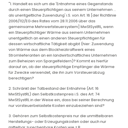
"1. Handelt es sich um die 'Entnahme eines Gegenstands
durch einen Steuerpflichtigen aus seinem Unternehmen ...
als unentgeltliche Zuwendung' i.S. von Art. 16 [der Richtlinie
2006/112/EG des Rates vom 28.11.2006 über das
gemeinsame Mehrwertsteuersystem] MwStSystRL, wenn
ein Steuerpflichtiger Wärme aus seinem Unternehmen
unentgeltlich an einen anderen Steuerpflichtigen für
dessen wirtschaftliche Tätigkeit abgibt (hier: Zuwendung
von Wärme aus dem Blockheizkraftwerk eines
Stromlieferanten an ein landwirtschaftliches Unternehmen
zum Beheizen von Spargelfeldern)? Kommt es hierfür
darauf an, ob der steuerpflichtige Empfänger die Wärme
für Zwecke verwendet, die ihn zum Vorsteuerabzug
berechtigen?
2. Schränkt der Tatbestand der Entnahme (Art. 16
MwStSystRL) den Selbstkostenpreis i.S. des Art. 74
MwStSystRL in der Weise ein, dass bei seiner Berechnung
nur vorsteuerbelastete Kosten einzubeziehen sind?
3. Gehören zum Selbstkostenpreis nur die unmittelbaren
Herstellungs- oder Erzeugungskosten oder auch nur
mittelbar zurechenbare Kosten wie z.B.