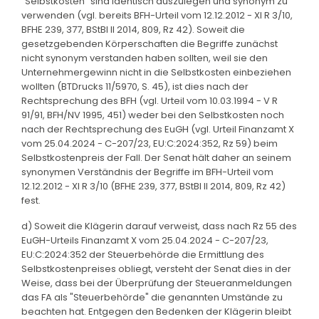
"Selbstkosten" sind identisch auszulegen und synonym zu
verwenden (vgl. bereits BFH-Urteil vom 12.12.2012 - XI R 3/10,
BFHE 239, 377, BStBl II 2014, 809, Rz 42). Soweit die
gesetzgebenden Körperschaften die Begriffe zunächst
nicht synonym verstanden haben sollten, weil sie den
Unternehmergewinn nicht in die Selbstkosten einbeziehen
wollten (BTDrucks 11/5970, S. 45), ist dies nach der
Rechtsprechung des BFH (vgl. Urteil vom 10.03.1994 - V R
91/91, BFH/NV 1995, 451) weder bei den Selbstkosten noch
nach der Rechtsprechung des EuGH (vgl. Urteil Finanzamt X
vom 25.04.2024 - C-207/23, EU:C:2024:352, Rz 59) beim
Selbstkostenpreis der Fall. Der Senat hält daher an seinem
synonymen Verständnis der Begriffe im BFH-Urteil vom
12.12.2012 - XI R 3/10 (BFHE 239, 377, BStBl II 2014, 809, Rz 42)
fest.
d) Soweit die Klägerin darauf verweist, dass nach Rz 55 des
EuGH-Urteils Finanzamt X vom 25.04.2024 - C-207/23,
EU:C:2024:352 der Steuerbehörde die Ermittlung des
Selbstkostenpreises obliegt, versteht der Senat dies in der
Weise, dass bei der Überprüfung der Steueranmeldungen
das FA als "Steuerbehörde" die genannten Umstände zu
beachten hat. Entgegen den Bedenken der Klägerin bleibt