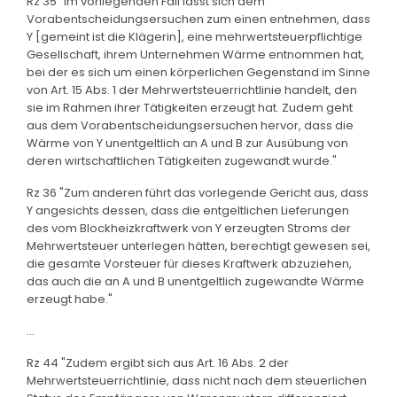
Rz 35 "Im vorliegenden Fall lässt sich dem
Vorabentscheidungsersuchen zum einen entnehmen, dass
Y [gemeint ist die Klägerin], eine mehrwertsteuerpflichtige
Gesellschaft, ihrem Unternehmen Wärme entnommen hat,
bei der es sich um einen körperlichen Gegenstand im Sinne
von Art. 15 Abs. 1 der Mehrwertsteuerrichtlinie handelt, den
sie im Rahmen ihrer Tätigkeiten erzeugt hat. Zudem geht
aus dem Vorabentscheidungsersuchen hervor, dass die
Wärme von Y unentgeltlich an A und B zur Ausübung von
deren wirtschaftlichen Tätigkeiten zugewandt wurde."
Rz 36 "Zum anderen führt das vorlegende Gericht aus, dass
Y angesichts dessen, dass die entgeltlichen Lieferungen
des vom Blockheizkraftwerk von Y erzeugten Stroms der
Mehrwertsteuer unterlegen hätten, berechtigt gewesen sei,
die gesamte Vorsteuer für dieses Kraftwerk abzuziehen,
das auch die an A und B unentgeltlich zugewandte Wärme
erzeugt habe."
...
Rz 44 "Zudem ergibt sich aus Art. 16 Abs. 2 der
Mehrwertsteuerrichtlinie, dass nicht nach dem steuerlichen