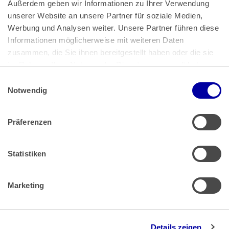
Außerdem geben wir Informationen zu Ihrer Verwendung 
unserer Website an unsere Partner für soziale Medien, 
Bundeskanzlerplatz 2
Werbung und Analysen weiter. Unsere Partner führen diese 
53113 Bonn
Informationen möglicherweise mit weiteren Daten 
zusammen, die Sie ihnen bereitgestellt haben oder die sie 
Pressemitteilungen
AGB
|
im Rahmen Ihrer Nutzung der Dienste gesammelt haben.
Impressum
Datenschutz
|
Einwilligungsauswahl
Impressum
 | 
Datenschutz
Notwendig
Präferenzen
Zahlung & Versand
Rücksendungen/Widerrufsbelehrung
Muster Widerrufsformular (PDF)
Statistiken
Remissionsbedingungen für den Handel
Kündigungsformular
Marketing
Barrierefreiheit
Details zeigen