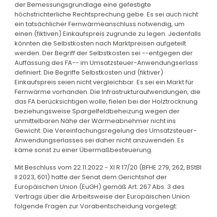
der Bemessungsgrundlage eine gefestigte
höchstrichterliche Rechtsprechung gebe. Es sei auch nicht
ein tatsächlicher Fernwärmeanschluss notwendig, um
einen (fiktiven) Einkaufspreis zugrunde zu legen. Jedenfalls
könnten die Selbstkosten nach Marktpreisen aufgeteilt
werden. Der Begriff der Selbstkosten sei --entgegen der
Auffassung des FA-- im Umsatzsteuer-Anwendungserlass
definiert. Die Begriffe Selbstkosten und (fiktiver)
Einkaufspreis seien nicht vergleichbar. Es sei ein Markt für
Fernwärme vorhanden. Die Infrastrukturaufwendungen, die
das FA berücksichtigen wolle, fielen bei der Holztrocknung
beziehungsweise Spargelfeldbeheizung wegen der
unmittelbaren Nähe der Wärmeabnehmer nicht ins
Gewicht. Die Vereinfachungsregelung des Umsatzsteuer-
Anwendungserlasses sei daher nicht anzuwenden. Es
käme sonst zu einer Übermaßbesteuerung.
Mit Beschluss vom 22.11.2022 - XI R 17/20 (BFHE 279, 262, BStBl
II 2023, 601) hatte der Senat dem Gerichtshof der
Europäischen Union (EuGH) gemäß Art. 267 Abs. 3 des
Vertrags über die Arbeitsweise der Europäischen Union
folgende Fragen zur Vorabentscheidung vorgelegt: