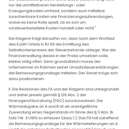
nur die unmittelbaren Herstellungs- oder
Erzeugungskosten umfasst, sondern auch mittelbar
zurechenbare Kosten wie Finanzierungsaufwendungen,
wobei es keine Rolle spielt, ob es sich um
vorsteuerbelastete Kosten handelt oder nicht."
Die Klägerin trägt daraufhin vor, dass nach dem Wortlaut
des EuGH-Urteils in Rz 55 die Ermittlung des
Selbstkostenpreises der Steuerbehörde obliege. Wie die
Finanzverwaltung dieses in der Praxis umsetzen solle,
bleibe völlig offen. Denn grundsätzlich müsse der
Unternehmer im Rahmen seiner Umsatzsteuererklärungen
die Bemessungsgrundlage mitteilen. Der Senat möge sich
dazu positionieren.
II. Die Revisionen des FA und der Klägerin sind unbegründet
und daher jeweils gemäß § 126 Abs. 2 der
Finanzgerichtsordnung (FGO) zurückzuweisen. Die
Wärmeabgabe an A und B ist als unentgeltliche
Zuwendung eines Gegenstands im Sinne des § 3 Abs. 1b
Satz 1 Nr. 3 UStG zu erfassen (dazu 1.). Das FG hat zutreffend
als Bemessungsgrundlage für die Wärmelieferungen an A