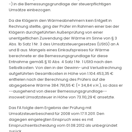
-) in die Bemessungsgrundlage der steuerpflichtigen
Umsätze einbezogen.
Da die Klägerin den Wärmeabnehmern kein Entgelt in
Rechnung stellte, ging der Prüfer im Rahmen einer bei der
Klägerin durchgeführten Außenprüfung von einer
unentgeltlichen Zuwendung der Wärme im Sinne von § 3
Abs. 1b Satz 1 Nr. 3 des Umsatzsteuergesetzes (UStG) an A
und B aus. Mangels eines Einkaufspreises für Wärme
berechnete er die Bemessungsgrundlage für diese
Entnahme gemäß § 10 Abs. 4 Satz 1 Nr. 1 UStG nach den
Selbstkosten. Von den in der Gewinn- und Verlustrechnung
aufgeführten Gesamtkosten in Höhe von 1.104.453,35 €
entfielen nach der Berechnung des Prüfers auf die
abgegebene Wärme 384.791,55 € (= 34,84 v.H.), so dass er
--ausgehend von dieser Bemessungsgrundlage--
insoweit Umsatzsteuer in Höhe von 73.110,29 € ansetzte.
Das FA folgte dem Ergebnis der Prüfung mit
Umsatzsteuerbescheid für 2008 vom 17.11.2011. Den
dagegen eingelegten Einspruch wies es mit
Einspruchsentscheidung vom 01.08.2012 als unbegründet
zurück.