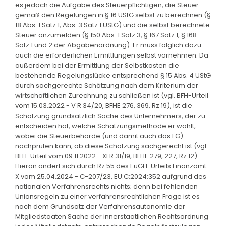
es jedoch die Aufgabe des Steuerpflichtigen, die Steuer
gemäß den Regelungen in § 16 UStG selbst zu berechnen (§
18 Abs. 1 Satz 1, Abs. 3 Satz 1 UStG) und die selbst berechnete
Steuer anzumelden (§ 150 Abs. 1 Satz 3, § 167 Satz 1, § 168
Satz 1 und 2 der Abgabenordnung). Er muss folglich dazu
auch die erforderlichen Ermittlungen selbst vornehmen. Da
außerdem bei der Ermittlung der Selbstkosten die
bestehende Regelungslücke entsprechend § 15 Abs. 4 UStG
durch sachgerechte Schätzung nach dem Kriterium der
wirtschaftlichen Zurechnung zu schließen ist (vgl. BFH-Urteil
vom 15.03.2022 - V R 34/20, BFHE 276, 369, Rz 19), ist die
Schätzung grundsätzlich Sache des Unternehmers, der zu
entscheiden hat, welche Schätzungsmethode er wählt,
wobei die Steuerbehörde (und damit auch das FG)
nachprüfen kann, ob diese Schätzung sachgerecht ist (vgl.
BFH-Urteil vom 09.11.2022 - XI R 31/19, BFHE 279, 227, Rz 12).
Hieran ändert sich durch Rz 55 des EuGH-Urteils Finanzamt
X vom 25.04.2024 - C-207/23, EU:C:2024:352 aufgrund des
nationalen Verfahrensrechts nichts; denn bei fehlenden
Unionsregeln zu einer verfahrensrechtlichen Frage ist es
nach dem Grundsatz der Verfahrensautonomie der
Mitgliedstaaten Sache der innerstaatlichen Rechtsordnung