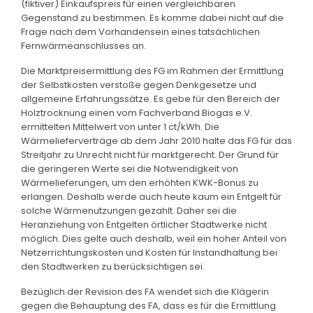
(fiktiver) Einkaufspreis für einen vergleichbaren
Gegenstand zu bestimmen. Es komme dabei nicht auf die
Frage nach dem Vorhandensein eines tatsächlichen
Fernwärmeanschlusses an.
Die Marktpreisermittlung des FG im Rahmen der Ermittlung
der Selbstkosten verstoße gegen Denkgesetze und
allgemeine Erfahrungssätze. Es gebe für den Bereich der
Holztrocknung einen vom Fachverband Biogas e.V.
ermittelten Mittelwert von unter 1 ct/kWh. Die
Wärmelieferverträge ab dem Jahr 2010 halte das FG für das
Streitjahr zu Unrecht nicht für marktgerecht. Der Grund für
die geringeren Werte sei die Notwendigkeit von
Wärmelieferungen, um den erhöhten KWK-Bonus zu
erlangen. Deshalb werde auch heute kaum ein Entgelt für
solche Wärmenutzungen gezahlt. Daher sei die
Heranziehung von Entgelten örtlicher Stadtwerke nicht
möglich. Dies gelte auch deshalb, weil ein hoher Anteil von
Netzerrichtungskosten und Kosten für Instandhaltung bei
den Stadtwerken zu berücksichtigen sei.
Bezüglich der Revision des FA wendet sich die Klägerin
gegen die Behauptung des FA, dass es für die Ermittlung