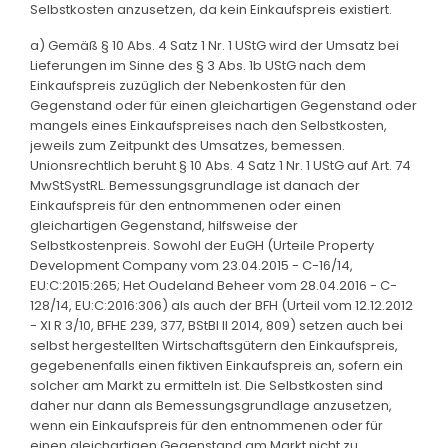
Selbstkosten anzusetzen, da kein Einkaufspreis existiert.
a) Gemäß § 10 Abs. 4 Satz 1 Nr. 1 UStG wird der Umsatz bei
Lieferungen im Sinne des § 3 Abs. 1b UStG nach dem
Einkaufspreis zuzüglich der Nebenkosten für den
Gegenstand oder für einen gleichartigen Gegenstand oder
mangels eines Einkaufspreises nach den Selbstkosten,
jeweils zum Zeitpunkt des Umsatzes, bemessen.
Unionsrechtlich beruht § 10 Abs. 4 Satz 1 Nr. 1 UStG auf Art. 74
MwStSystRL. Bemessungsgrundlage ist danach der
Einkaufspreis für den entnommenen oder einen
gleichartigen Gegenstand, hilfsweise der
Selbstkostenpreis. Sowohl der EuGH (Urteile Property
Development Company vom 23.04.2015 - C-16/14,
EU:C:2015:265; Het Oudeland Beheer vom 28.04.2016 - C-
128/14, EU:C:2016:306) als auch der BFH (Urteil vom 12.12.2012
- XI R 3/10, BFHE 239, 377, BStBl II 2014, 809) setzen auch bei
selbst hergestellten Wirtschaftsgütern den Einkaufspreis,
gegebenenfalls einen fiktiven Einkaufspreis an, sofern ein
solcher am Markt zu ermitteln ist. Die Selbstkosten sind
daher nur dann als Bemessungsgrundlage anzusetzen,
wenn ein Einkaufspreis für den entnommenen oder für
einen gleichartigen Gegenstand am Markt nicht zu