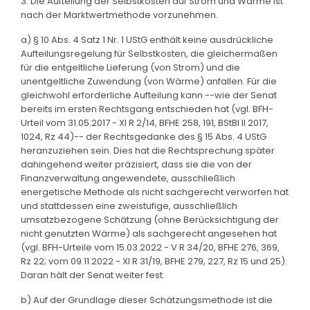
3. Die Aufteilung der Selbstkosten auf Strom und Wärme ist
nach der Marktwertmethode vorzunehmen.
a) § 10 Abs. 4 Satz 1 Nr. 1 UStG enthält keine ausdrückliche
Aufteilungsregelung für Selbstkosten, die gleichermaßen
für die entgeltliche Lieferung (von Strom) und die
unentgeltliche Zuwendung (von Wärme) anfallen. Für die
gleichwohl erforderliche Aufteilung kann --wie der Senat
bereits im ersten Rechtsgang entschieden hat (vgl. BFH-
Urteil vom 31.05.2017 - XI R 2/14, BFHE 258, 191, BStBl II 2017,
1024, Rz 44)-- der Rechtsgedanke des § 15 Abs. 4 UStG
heranzuziehen sein. Dies hat die Rechtsprechung später
dahingehend weiter präzisiert, dass sie die von der
Finanzverwaltung angewendete, ausschließlich
energetische Methode als nicht sachgerecht verworfen hat
und stattdessen eine zweistufige, ausschließlich
umsatzbezogene Schätzung (ohne Berücksichtigung der
nicht genutzten Wärme) als sachgerecht angesehen hat
(vgl. BFH-Urteile vom 15.03.2022 - V R 34/20, BFHE 276, 369,
Rz 22; vom 09.11.2022 - XI R 31/19, BFHE 279, 227, Rz 15 und 25).
Daran hält der Senat weiter fest.
b) Auf der Grundlage dieser Schätzungsmethode ist die