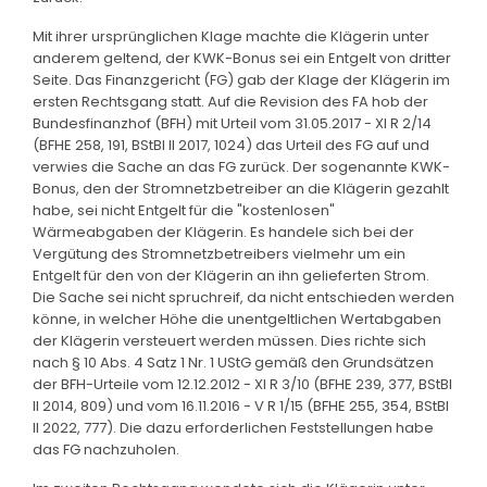
Mit ihrer ursprünglichen Klage machte die Klägerin unter
anderem geltend, der KWK-Bonus sei ein Entgelt von dritter
Seite. Das Finanzgericht (FG) gab der Klage der Klägerin im
ersten Rechtsgang statt. Auf die Revision des FA hob der
Bundesfinanzhof (BFH) mit Urteil vom 31.05.2017 - XI R 2/14
(BFHE 258, 191, BStBl II 2017, 1024) das Urteil des FG auf und
verwies die Sache an das FG zurück. Der sogenannte KWK-
Bonus, den der Stromnetzbetreiber an die Klägerin gezahlt
habe, sei nicht Entgelt für die "kostenlosen"
Wärmeabgaben der Klägerin. Es handele sich bei der
Vergütung des Stromnetzbetreibers vielmehr um ein
Entgelt für den von der Klägerin an ihn gelieferten Strom.
Die Sache sei nicht spruchreif, da nicht entschieden werden
könne, in welcher Höhe die unentgeltlichen Wertabgaben
der Klägerin versteuert werden müssen. Dies richte sich
nach § 10 Abs. 4 Satz 1 Nr. 1 UStG gemäß den Grundsätzen
der BFH-Urteile vom 12.12.2012 - XI R 3/10 (BFHE 239, 377, BStBl
II 2014, 809) und vom 16.11.2016 - V R 1/15 (BFHE 255, 354, BStBl
II 2022, 777). Die dazu erforderlichen Feststellungen habe
das FG nachzuholen.