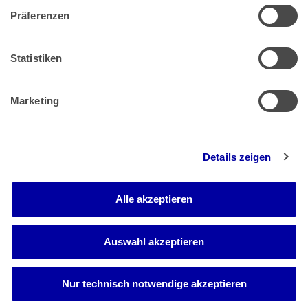
Präferenzen
Zahlung & Versand
Rücksendungen/Widerrufsbelehrung
Muster Widerrufsformular (PDF)
Statistiken
Remissionsbedingungen für den Handel
Kündigungsformular
Marketing
Barrierefreiheit
Details zeigen
Newsletter
Mediadaten
Alle akzeptieren
Media-Center
Auswahl akzeptieren
Nur technisch notwendige akzeptieren