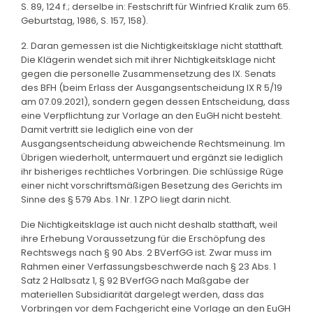
S. 89, 124 f.; derselbe in: Festschrift für Winfried Kralik zum 65.
Geburtstag, 1986, S. 157, 158).
2. Daran gemessen ist die Nichtigkeitsklage nicht statthaft.
Die Klägerin wendet sich mit ihrer Nichtigkeitsklage nicht
gegen die personelle Zusammensetzung des IX. Senats
des BFH (beim Erlass der Ausgangsentscheidung IX R 5/19
am 07.09.2021), sondern gegen dessen Entscheidung, dass
eine Verpflichtung zur Vorlage an den EuGH nicht besteht.
Damit vertritt sie lediglich eine von der
Ausgangsentscheidung abweichende Rechtsmeinung. Im
Übrigen wiederholt, untermauert und ergänzt sie lediglich
ihr bisheriges rechtliches Vorbringen. Die schlüssige Rüge
einer nicht vorschriftsmäßigen Besetzung des Gerichts im
Sinne des § 579 Abs. 1 Nr. 1 ZPO liegt darin nicht.
Die Nichtigkeitsklage ist auch nicht deshalb statthaft, weil
ihre Erhebung Voraussetzung für die Erschöpfung des
Rechtswegs nach § 90 Abs. 2 BVerfGG ist. Zwar muss im
Rahmen einer Verfassungsbeschwerde nach § 23 Abs. 1
Satz 2 Halbsatz 1, § 92 BVerfGG nach Maßgabe der
materiellen Subsidiarität dargelegt werden, dass das
Vorbringen vor dem Fachgericht eine Vorlage an den EuGH