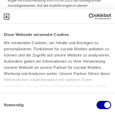
Rüge mit Entscheidung vom 03.05.2023 als unbegründet
zurückgewiesen. Auf die Ausführungen in dieser
Entscheidung wird Bezug genommen.
Diese Webseite verwendet Cookies
Wir verwenden Cookies, um Inhalte und Anzeigen zu 
personalisieren, Funktionen für soziale Medien anbieten zu 
können und die Zugriffe auf unsere Website zu analysieren. 
Außerdem geben wir Informationen zu Ihrer Verwendung 
unserer Website an unsere Partner für soziale Medien, 
Bundeskanzlerplatz 2
Werbung und Analysen weiter. Unsere Partner führen diese 
53113 Bonn
Informationen möglicherweise mit weiteren Daten 
zusammen, die Sie ihnen bereitgestellt haben oder die sie 
Pressemitteilungen
AGB
|
im Rahmen Ihrer Nutzung der Dienste gesammelt haben.
Impressum
Datenschutz
|
Einwilligungsauswahl
Impressum
 | 
Datenschutz
Notwendig