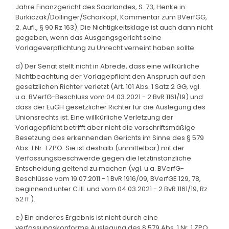
Jahre Finanzgericht des Saarlandes, S. 73; Henke in:
Burkiczak/Dollinger/Schorkopf, Kommentar zum BVerfGG,
2. Aufl., § 90 Rz 163). Die Nichtigkeitsklage ist auch dann nicht
gegeben, wenn das Ausgangsgericht seine
Vorlageverpflichtung zu Unrecht verneint haben sollte.
d) Der Senat stellt nicht in Abrede, dass eine willkürliche
Nichtbeachtung der Vorlagepflicht den Anspruch auf den
gesetzlichen Richter verletzt (Art. 101 Abs. 1 Satz 2 GG, vgl.
u.a. BVerfG-Beschluss vom 04.03.2021 - 2 BvR 1161/19) und
dass der EuGH gesetzlicher Richter für die Auslegung des
Unionsrechts ist. Eine willkürliche Verletzung der
Vorlagepflicht betrifft aber nicht die vorschriftsmäßige
Besetzung des erkennenden Gerichts im Sinne des § 579
Abs. 1 Nr. 1 ZPO. Sie ist deshalb (unmittelbar) mit der
Verfassungsbeschwerde gegen die letztinstanzliche
Entscheidung geltend zu machen (vgl. u.a. BVerfG-
Beschlüsse vom 19.07.2011 - 1 BvR 1916/09, BVerfGE 129, 78,
beginnend unter C.III. und vom 04.03.2021 - 2 BvR 1161/19, Rz
52 ff.).
e) Ein anderes Ergebnis ist nicht durch eine
verfassungskonforme Auslegung des § 579 Abs. 1 Nr. 1 ZPO