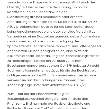
zunächst für die Frage der Notifizierungspflicht nach der
EGRL 98/34. Ebenso bedürfe der Klärung, ob an die
Rechtfertigung der Beschränkung der
Dienstleistungsfreiheit besondere oder erhöhte
Anforderungen zu stellen seien. So sei mit Blick auf Art. 56
AEUV problematisch, dass es für die Sportwettensteuer
keine Anrechnungsregelung oder sonstige Vorschrift zur
Vermeidung einer Doppelbesteuerung gebe. Auch müsse
geklärt werden, ob die zur Rechtfertigung der
Sportwettensteuer nach dem Rennwett- und Lotteriegesetz
angeführten Gründe geeignet seien, eine mittelbar
diskriminierende Beschränkung der Dienstleistungsfreiheit
zu rechtfertigen. Schließlich sei auch von einem
Besetzungsmangel auszugehen. Der BFH habe zu Unrecht
Sachverhaltsannahmen getätigt, für die der Rechtsstreit
richtigerweise an das FG zurückzuverweisen sei. Insoweit
verweist sie auf das Vorbringen im Rahmen ihrer
Anhörungsrüge unter dem Aktenzeichen IX S 17/21.
Zum … hat bei der Finanzverwaltung ein
Zuständigkeitswechsel stattgefunden. Anstelle des
Finanzamts B ist nunmehr der Revisionsbeklagte und
Beklagte (Finanzamt C –FA–) zuständig geworden.