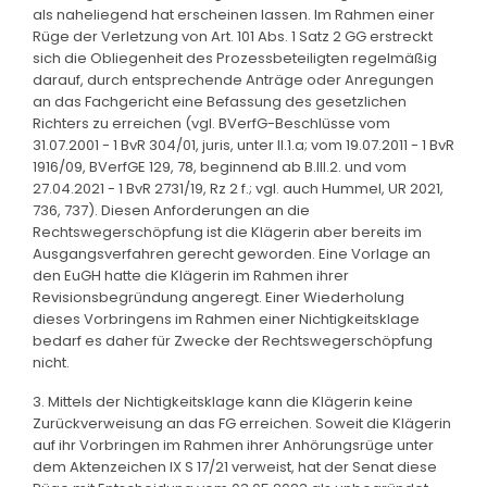
als naheliegend hat erscheinen lassen. Im Rahmen einer
Rüge der Verletzung von Art. 101 Abs. 1 Satz 2 GG erstreckt
sich die Obliegenheit des Prozessbeteiligten regelmäßig
darauf, durch entsprechende Anträge oder Anregungen
an das Fachgericht eine Befassung des gesetzlichen
Richters zu erreichen (vgl. BVerfG-Beschlüsse vom
31.07.2001 - 1 BvR 304/01, juris, unter II.1.a; vom 19.07.2011 - 1 BvR
1916/09, BVerfGE 129, 78, beginnend ab B.III.2. und vom
27.04.2021 - 1 BvR 2731/19, Rz 2 f.; vgl. auch Hummel, UR 2021,
736, 737). Diesen Anforderungen an die
Rechtswegerschöpfung ist die Klägerin aber bereits im
Ausgangsverfahren gerecht geworden. Eine Vorlage an
den EuGH hatte die Klägerin im Rahmen ihrer
Revisionsbegründung angeregt. Einer Wiederholung
dieses Vorbringens im Rahmen einer Nichtigkeitsklage
bedarf es daher für Zwecke der Rechtswegerschöpfung
nicht.
3. Mittels der Nichtigkeitsklage kann die Klägerin keine
Zurückverweisung an das FG erreichen. Soweit die Klägerin
auf ihr Vorbringen im Rahmen ihrer Anhörungsrüge unter
dem Aktenzeichen IX S 17/21 verweist, hat der Senat diese