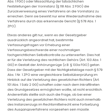
Abs. 1 FGO) oder Missachtung der tatsächlichen
Feststellungen der Vorinstanz (§ 118 Abs. 2 FGO) die
Zurückverweisung eines Verfahrens an die Vorinstanz zu
erreichen. Denn sie bewirkt nur eine Wiederaufnahme des
Verfahrens durch das erkennende Gericht (§ 578 Abs. 1
ZPO).
Etwas anderes gilt nur, wenn es der Gesetzgeber
ausdrücklich angeordnet hat, bestimmte
Verfassungsfragen vor Erhebung einer
Verfassungsbeschwerde einer nochmaligen
fachgerichtlichen Selbstkontrolle zu unterwerfen. Dies hat
er für die Verletzung des rechtlichen Gehörs (Art. 103 Abs. 1
GG) in Gestalt der Anhörungsrüge (z.B. § 133a FGO) getan.
Dass der Gesetzgeber mit der Nichtigkeitsklage nach § 579
Abs. 1 Nr. 1 ZPO eine vergleichbare Selbstüberprüfung im
Hinblick auf die Verletzung des gesetzlichen Richters (Art.
101 Abs. 1 Satz 2 GG) schaffen oder nach dem Inkrafttreten
des Grundgesetzes ermöglichen wollte, ist nicht ersichtlich.
Anderenfalls stellte sich auch die Frage, ob bei einer
Verletzung des gesetzlichen Richters nicht auch innerhalb
des Instanzenzugs im Rechtsmittelrecht eine Fortsetzung
des Ausgangsverfahrens vorgesehen sein müsste.