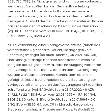
2021, 736, 738). Ein Nichtigkeitsgrund kann daher vorliegen,
wenn es zu Verstößen bei der Geschäftsverteilung
gekommen ist. Mit der Vorschrift soll insbesondere
verhindert werden, dass durch eine auf den Einzelfall
bezogene Auswahl der zur Entscheidung berufenen Richter
das Ergebnis der Entscheidung beeinflusst werden kann
(vgl. BFH-Beschluss vom 29.01.1992 - VIII K 4/91, BFHE 165, 569,
BStBl II 1992, 252, unter 4.a).
c) Die Verkennung einer Vorlageverpflichtung (durch das
vorschriftsmäßig besetzte Gericht) ist dagegen kein
Besetzungsmangel (so auch Hummel, UR 2021, 736, 738).
Eine Nichtigkeitsklage ist daher nicht statthaft, wenn sie
lediglich darauf gestützt wird, dass im Ausgangsverfahren
eine Vorlage an das BVerfG oder an den EuGH angeregt
worden war, das erkennende Gericht dem aber nicht
gefolgt ist. Dabei ist unerheblich, ob die Beurteilung der
Vorlageverpflichtung durch das Ausgangsgericht rechtlich
zutreffend war (vgl. BAG-Urteil vom 28.07.2022 - 6 AZR
24/22, Rz 22 f.; BSG-Urteil vom 23.03.1965 - 11 RA 304/64,
BSGE 23, 30, unter II.; BVerwG-Urteil vom 26.01.1994 - 6 C
2/92, BVerwGE 95, 64; a.A. Ott in: Morsch/Hardenbicker,
Steuerrechtsschutz in Theorie und Praxis, Festschrift 75