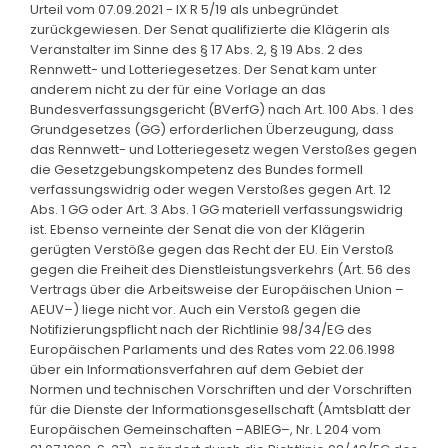
Urteil vom 07.09.2021 - IX R 5/19 als unbegründet
zurückgewiesen. Der Senat qualifizierte die Klägerin als
Veranstalter im Sinne des § 17 Abs. 2, § 19 Abs. 2 des
Rennwett- und Lotteriegesetzes. Der Senat kam unter
anderem nicht zu der für eine Vorlage an das
Bundesverfassungsgericht (BVerfG) nach Art. 100 Abs. 1 des
Grundgesetzes (GG) erforderlichen Überzeugung, dass
das Rennwett- und Lotteriegesetz wegen Verstoßes gegen
die Gesetzgebungskompetenz des Bundes formell
verfassungswidrig oder wegen Verstoßes gegen Art. 12
Abs. 1 GG oder Art. 3 Abs. 1 GG materiell verfassungswidrig
ist. Ebenso verneinte der Senat die von der Klägerin
gerügten Verstöße gegen das Recht der EU. Ein Verstoß
gegen die Freiheit des Dienstleistungsverkehrs (Art. 56 des
Vertrags über die Arbeitsweise der Europäischen Union –
AEUV–) liege nicht vor. Auch ein Verstoß gegen die
Notifizierungspflicht nach der Richtlinie 98/34/EG des
Europäischen Parlaments und des Rates vom 22.06.1998
über ein Informationsverfahren auf dem Gebiet der
Normen und technischen Vorschriften und der Vorschriften
für die Dienste der Informationsgesellschaft (Amtsblatt der
Europäischen Gemeinschaften –ABlEG–, Nr. L 204 vom