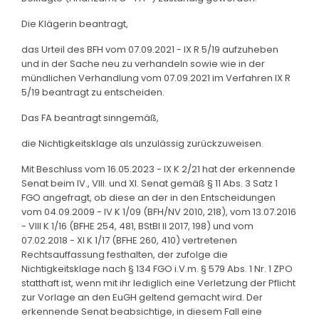
Die Klägerin beantragt,
das Urteil des BFH vom 07.09.2021 - IX R 5/19 aufzuheben
und in der Sache neu zu verhandeln sowie wie in der
mündlichen Verhandlung vom 07.09.2021 im Verfahren IX R
5/19 beantragt zu entscheiden.
Das FA beantragt sinngemäß,
die Nichtigkeitsklage als unzulässig zurückzuweisen.
Mit Beschluss vom 16.05.2023 - IX K 2/21 hat der erkennende
Senat beim IV., VIII. und XI. Senat gemäß § 11 Abs. 3 Satz 1
FGO angefragt, ob diese an der in den Entscheidungen
vom 04.09.2009 - IV K 1/09 (BFH/NV 2010, 218), vom 13.07.2016
- VIII K 1/16 (BFHE 254, 481, BStBl II 2017, 198) und vom
07.02.2018 - XI K 1/17 (BFHE 260, 410) vertretenen
Rechtsauffassung festhalten, der zufolge die
Nichtigkeitsklage nach § 134 FGO i.V.m. § 579 Abs. 1 Nr. 1 ZPO
statthaft ist, wenn mit ihr lediglich eine Verletzung der Pflicht
zur Vorlage an den EuGH geltend gemacht wird. Der
erkennende Senat beabsichtige, in diesem Fall eine