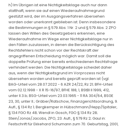
h) Im Übrigen ist eine Nichtigkeitsklage auch nur dann
statthaft, wenn sie auf einen Wiederaufnahmegrund
gestützt wird, der im Ausgangsverfahren übersehen
worden oder unerkannt geblieben ist. Denn insbesondere
die Bestimmungen in § 579 Abs. 1 Nr. 2 und § 579 Abs. 2 ZPO
lassen den Willen des Gesetzgebers erkennen, eine
Wiederaufnahme im Wege einer Nichtigkeitsklage nur in
den Fällen zuzulassen, in denen die Berücksichtigung des
Rechtsfehlers nicht schon vor der Rechtskraft der
angegriffenen Entscheidung möglich war. Damit soll die
doppelte Prüfung einer bereits entschiedenen Rechtsfrage
verhindert werden. Die Nichtigkeitsklage scheidet daher
aus, wenn der Nichtigkeitsgrund im Vorprozess nicht
übersehen worden und bereits geprüft worden ist (vgl.
BAG-Urteil vom 28.07.2022 - 6 AZR 24/22, Rz 21; BFH-Urteil
vom 02.12.1998 - X R 15-16/97, BFHE 188, 1, BStBl II 1999, 412,
unter II.3.b; BSG-Urteil vom 23.03.1965 - 11 RA 304/64, BSGE
23, 30, unter II.; Gräber/Ratschow, Finanzgerichtsordnung, 9.
Aufl., § 134 Rz 1; Bergkemper in Hübschmann/Hepp/Spitaler,
§ 134 FGO Rz 48; Wendl in Gosch, FGO § 134 Rz 28;
Stein/Jonas/Jacobs, ZPO, 23. Aufl., § 579 Rz 2; Gaul in:
Festschrift für Ekkehard Schumann zum 70. Geburtstag, 2001,