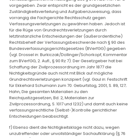
vorgegeben. Zwar entspricht es der grundgesetzlichen
Zuständigkeitsverteilung und Aufgabenzuweisung, dass
vorrangig die Fachgerichte Rechtsschutz gegen
Verfassungsverletzungen zu gewähren haben. Jedoch ist
für die Rüge von Grundrechtsverletzungen durch
letztinstanzliche Entscheidungen der (außerordentliche)
Rechtsbehelf der Verfassungsbeschwerde nach § 90 des
Bundesverfassungsgerichtsgesetzes (BVerfGG) gegeben
(vgl. Drossel in: Burkiczak/Dollinger/Schorkopf, Kommentar
zum BVerfGG, 2. Aufl., § 90 Rz 7). Der Gesetzgeber hat bei
Schaffung der Zivilprozessordnung im Jahr 1877 die
Nichtigkeitsgründe auch nicht mit Blick auf mögliche
Grundrechtsverletzungen konzipiert (vgl. Gaul in: Festschrift
für Ekkehard Schumann zum 70. Geburtstag, 2001, S. 89, 127;
Hahn, Die gesamten Materialien zu den
Reichsjustizgesetzen, Bd. 2, Materialien zur
Zivilprozessordnung, S. 1017 und 1232) und damit auch keine
verfassungsrechtliche (Selbst-)Kontrolle gerichtlicher
Entscheidungen beabsichtigt.
f) Ebenso dient die Nichtigkeitsklage nicht dazu, wegen
unzutreffender oder unvollständiger Sachaufklärung (§ 76