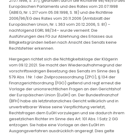
21.07.1998, S. 37), geändert durch die Richtlinie 98/48/EG des
Europäischen Parlaments und des Rates vom 20.07.1998
(ABlEG, Nr. L 217 vom 05.08.1998, S. 18) und die Richtlinie
2006/96/EG des Rates vom 20.11.2006 (Amtsblatt der
Europäischen Union, Nr. L 363 vom 20.12.2006, S. 81) –
nachfolgend EGRL 98/34– wurde verneint. Die
Ausführungen des FG zur Ablehnung des Erlasses aus
Billigkeitsgründen ließen nach Ansicht des Senats keine
Rechtsfehler erkennen.
Hiergegen richtet sich die Nichtigkeitsklage der Klägerin
vom 09.12.2021. Sie macht den Wiederaufnahmegrund der
vorschriftswidrigen Besetzung des Senats im Sinne des §
579 Abs. 1 Nr. 1 der Zivilprozessordnung (ZPO), § 134 der
Finanzgerichtsordnung (FGO) geltend und regt erneut die
Vorlage der unionsrechtlichen Fragen an den Gerichtshof
der Europäischen Union (EuGH) an. Der Bundesfinanzhof
(BFH) habe als letztinstanzliches Gericht willkürlich und in
unvertretbarer Weise seine Verpflichtung verletzt,
Rechtsfragen dem EuGH vorzulegen und sie dadurch ihrem
gesetzlichen Richter im Sinne des Art. 101 Abs. 1 Satz 2 GG
entzogen. Sie habe eine Vorlage an den EuGH im
Ausgangsverfahren ausdrücklich angeregt. Dies gelte