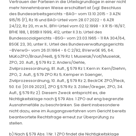
Vertrauen der Parteien in die Urteilsgrundlage in einer nicht
mehr hinnehmbaren Weise erschüttert ist (vgl. Beschluss
des Bundesarbeitsgerichts –BAG– vom 13.10.2015 - 3 AZN
915/15 (F), Rz 16 und BAG-Urteil vom 28.07.2022 - 6 AZR
24/22, Rz 20, m.w.N.; BFH-Urteil vom 02.12.1998 - X R 15-16/97,
BFHE 188, 1, BStBl II 1999, 412, unter II.3.b; Urteil des
Bundessozialgerichts –BSG– vom 23.03.1965 - 11 RA 304/64,
BSGE 23, 30, unter II.; Urteil des Bundesverwaltungsgerichts
–BVerwG– vom 26.01.1994 - 6 C 2/92, BVerwGE 95, 64;
MüKoZPO/Braun/Heiß, § 579 Rz 1; Musielak/Voit/Musielak,
ZPO, 20. Aufl., § 579 Rz 2; Anders/Gehle,
Zivilprozessordnung, 81. Aufl., § 579 Rz 1; Kern in: Kern/Diehm,
ZPO, 2. Aufl., § 579 ZPO Rz 5; Kemper in Saenger,
Zivilprozessordnung, 10. Aufl., § 579 Rz 2; BeckOK ZPO/Fleck,
50. Ed. [01.09.2023], ZPO § 579 Rz 3; Zöller/Greger, ZPO, 34.
Aufl., § 579 Rz 2). Diesem Zweck entspricht es, die
Nichtigkeitsklage nach § 579 Abs. 1 ZPO auf eng begrenzte
Ausnahmefälle zu beschränken. Sie dient insbesondere
nicht dazu, eine im Ausgangsverfahren vom Gericht bereits
beantwortete Rechtsfrage erneut zur Überprüfung zu
stellen.
b) Nach § 579 Abs. 1 Nr. 1 ZPO findet die Nichtigkeitsklage