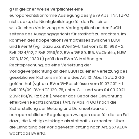
g) In gleicher Weise verpflichtet eine
europarechtskonforme Auslegung des § 579 Abs. 1 Nr. 1 ZPO
nicht dazu, die Nichtigkeitsklage für den Fall einer
willkürlichen Verletzung der Vorlagepflicht an den EuGH
seitens des Ausgangsgerichts für statthaft zu erachten. Im
Rahmen des Kooperationsverhältnisses zwischen EuGH
und BVerfG (vgl. dazu u.a. BVerfG-Urteil vom 12.10.1993 - 2
BvR 2134/92, 2 BvR 2159/92, BVerfGE 89, 155; Voßkuhle, NJW
2013, 1329, 1330 f.) prüft das BVerfG in ständiger
Rechtsprechung, ob eine Verletzung der
Vorlageverpflichtung an den EuGH zu einer Verletzung des
gesetzlichen Richters im Sinne des Art. 101 Abs. 1 Satz 2 GG
geführt hat (vgl. u.a. BVerfG-Beschlüsse vom 19.07.2011 - 1
BvR 1916/09, BVerfGE 129, 78, unter C.III. und vom 04.03.2021 -
2 BvR 1161/19, Rz 52 ff.). Weder das Gebot der Gewährung
effektiven Rechtsschutzes (Art. 19 Abs. 4 GG) noch die
Sicherstellung der Geltung und Durchsetzbarkeit
europarechtlicher Regelungen zwingen aber für diesen Fall
dazu, die Nichtigkeitsklage als statthaft zu erachten. Über
die Einhaltung der Vorlageverpflichtung nach Art. 267 AEUV
wacht das BVerfG.