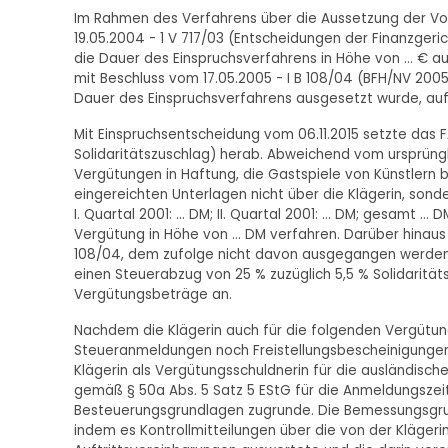
Im Rahmen des Verfahrens über die Aussetzung der Vol
19.05.2004 - 1 V 717/03 (Entscheidungen der Finanzgeri
die Dauer des Einspruchsverfahrens in Höhe von ... € 
mit Beschluss vom 17.05.2005 - I B 108/04 (BFH/NV 2005
Dauer des Einspruchsverfahrens ausgesetzt wurde, auf .
Mit Einspruchsentscheidung vom 06.11.2015 setzte das FA 
Solidaritätszuschlag) herab. Abweichend vom ursprüng
Vergütungen in Haftung, die Gastspiele von Künstlern 
eingereichten Unterlagen nicht über die Klägerin, sond
I. Quartal 2001: ... DM; II. Quartal 2001: ... DM; gesamt .
Vergütung in Höhe von ... DM verfahren. Darüber hinau
108/04, dem zufolge nicht davon ausgegangen werden 
einen Steuerabzug von 25 % zuzüglich 5,5 % Solidaritä
Vergütungsbeträge an.
Nachdem die Klägerin auch für die folgenden Vergütu
Steueranmeldungen noch Freistellungsbescheinigungen 
Klägerin als Vergütungsschuldnerin für die ausländisc
gemäß § 50a Abs. 5 Satz 5 EStG für die Anmeldungszeit
Besteuerungsgrundlagen zugrunde. Die Bemessungsgrun
indem es Kontrollmitteilungen über die von der Kläger