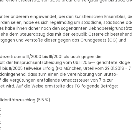
her einen Steuersatz von 33,96 % auf die Vergütungen bis 2002 un
unter anderem eingewendet, bei den künstlerischen Ensembles, di
orden seien, habe es sich regelmäßig um staatliche, städtische od
 es habe ihnen daher nach den sogenannten Liebhabereigrundsät
stehe dem Steuerabzug das mit der Republik Österreich bestehen
tgegen und verstoße dieser gegen das Grundgesetz (GG) und
zeiträume III/2000 bis III/2001 als auch gegen die
talt der Einspruchsentscheidung vom 06.11.2015-- gerichtete Klage
bis II/2005 teilweise Erfolg (FG München, Urteil vom 29.01.2018 - 7
 dahingehend, dass zum einen die Vereinbarung von Brutto-
 die Vergütungen entfallende Umsatzsteuer von 7 % zur
t wird. Auf die Weise ermittelte das FG folgende Beträge:
lidaritätszuschlag (5,5 %)
€
€
€
€