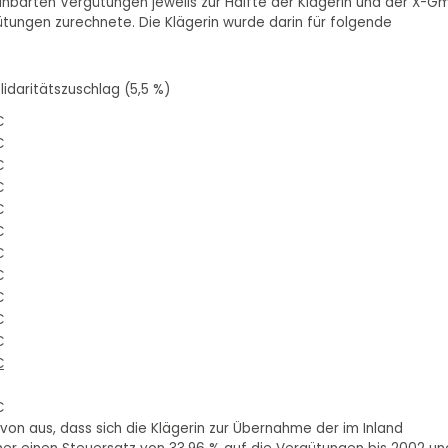
inbarten Vergütungen jeweils zur Hälfte der Klägerin und der X-G
ütungen zurechnete. Die Klägerin wurde darin für folgende
lidaritätszuschlag (5,5 %)
€
€
€
€
€
€
€
€
€
€
€
€
€
on aus, dass sich die Klägerin zur Übernahme der im Inland