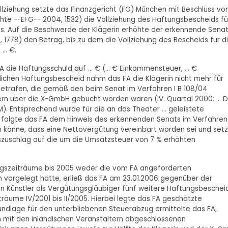
lziehung setzte das Finanzgericht (FG) München mit Beschluss v
chte --EFG-- 2004, 1532) die Vollziehung des Haftungsbescheids fü
aus. Auf die Beschwerde der Klägerin erhöhte der erkennende Sena
, 1778) den Betrag, bis zu dem die Vollziehung des Bescheids für d
.. €.
die Haftungsschuld auf ... € (... € Einkommensteuer, ... €
lichen Haftungsbescheid nahm das FA die Klägerin nicht mehr für
betrafen, die gemäß den beim Senat im Verfahren I B 108/04
ern über die X-GmbH gebucht worden waren (IV. Quartal 2000: ... 
.. DM). Entsprechend wurde für die an das Theater ... geleistete
s folgte das FA dem Hinweis des erkennenden Senats im Verfahren 
könne, dass eine Nettovergütung vereinbart worden sei und set
tszuschlag auf die um die Umsatzsteuer von 7 % erhöhten
ngszeiträume bis 2005 weder die vom FA angeforderten
vorgelegt hatte, erließ das FA am 23.01.2006 gegenüber der
hen Künstler als Vergütungsgläubiger fünf weitere Haftungsbeschei
räume IV/2001 bis II/2005. Hierbei legte das FA geschätzte
dlage für den unterbliebenen Steuerabzug ermittelte das FA,
in mit den inländischen Veranstaltern abgeschlossenen