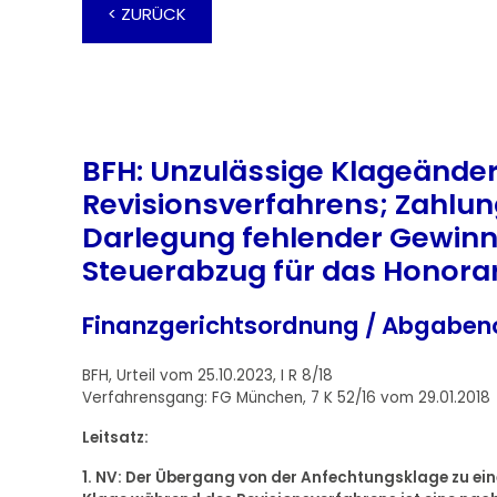
< ZURÜCK
BFH: Unzulässige Klageände
Revisionsverfahrens; Zahlu
Darlegung fehlender Gewinn
Steuerabzug für das Honorar
Finanzgerichtsordnung / Abgaben
BFH, Urteil vom 25.10.2023, I R 8/18
Verfahrensgang: FG München, 7 K 52/16 vom 29.01.2018
Leitsatz:
1. NV: Der Übergang von der Anfechtungsklage zu ein