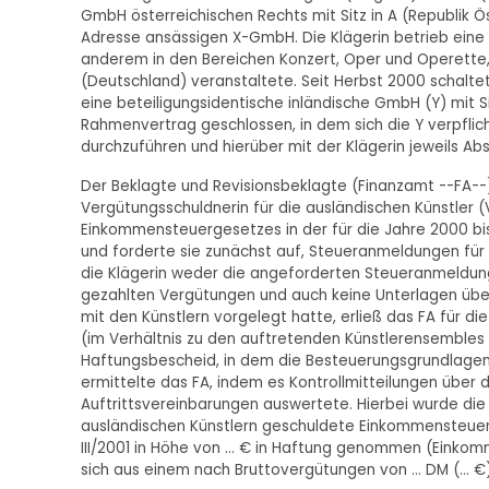
GmbH österreichischen Rechts mit Sitz in A (Republik Ös
Adresse ansässigen X-GmbH. Die Klägerin betrieb eine K
anderem in den Bereichen Konzert, Oper und Operette, 
(Deutschland) veranstaltete. Seit Herbst 2000 schaltet
eine beteiligungsidentische inländische GmbH (Y) mit Si
Rahmenvertrag geschlossen, in dem sich die Y verpflic
durchzuführen und hierüber mit der Klägerin jeweils Ab
Der Beklagte und Revisionsbeklagte (Finanzamt --FA--)
Vergütungsschuldnerin für die ausländischen Künstler
Einkommensteuergesetzes in der für die Jahre 2000 bi
und forderte sie zunächst auf, Steueranmeldungen für 
die Klägerin weder die angeforderten Steueranmeldunge
gezahlten Vergütungen und auch keine Unterlagen übe
mit den Künstlern vorgelegt hatte, erließ das FA für d
(im Verhältnis zu den auftretenden Künstlerensembles
Haftungsbescheid, in dem die Besteuerungsgrundlage
ermittelte das FA, indem es Kontrollmitteilungen über
Auftrittsvereinbarungen auswertete. Hierbei wurde die
ausländischen Künstlern geschuldete Einkommensteuer 
III/2001 in Höhe von ... € in Haftung genommen (Einkomm
sich aus einem nach Bruttovergütungen von ... DM (.