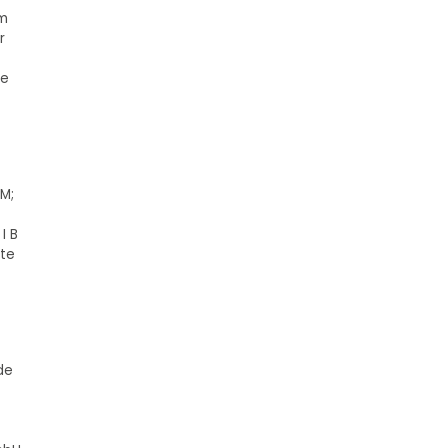
om
r
t
ie
DM;
I B
zte
de