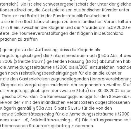
terreich). Sie ist eine Schwestergesellschaft der unter der gleich
onzertdirektion, die Gastspielreisen ausländischer Künstler unter
Theater und Ballett in der Bundesrepublik Deutschland
e sie in ihre Rechtsbeziehungen zu den inländischen Veranstaltern
tz in B ein. Zwischen der Klägerin und der Y wurde am 15.09.2000 e
htete, die Tourneeveranstaltungen der Klägerin in Deutschland
sprachen zu treffen.
 gelangte zu der Auffassung, dass die Klägerin als
 (Vergütungsgläubiger) die Einkommensteuer nach § 50a Abs. 4 des
s 2005 (Streitzeitraum) geltenden Fassung (EStG) abzuführen ha
die Anmeldungszeiträume III/2000 bis III/2001 einzureichen. Nach
n noch Freistellungsbescheinigungen für die an die Künstler
r die den Gastspielreisen zugrundeliegenden Honorarvereinbarun
ie Klägerin als Vergütungsschuldnerin der sogenannten zweiten Stu
 als Vergütungsgläubigern der zweiten Stufe) am 30.08.2002 eine
n geschätzt wurden. Die Bemessungsgrundlage für den Steuerabz
 die von der Y mit den inländischen Veranstaltern abgeschlossenen
 Klägerin gemäß § 50a Abs. 5 Satz 5 EStG für die von den
sowie Solidaritätszuschlag für die Anmeldungszeiträume III/2000 
ensteuer ... €, Solidaritätszuschlag ... €). Die Haftungssumme set
.. €) bemessenen Steuerabzugsbetrag zusammen.