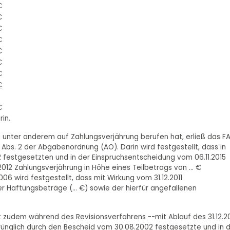
€
€
€
€
€
€
€
€
€
in.
g unter anderem auf Zahlungsverjährung berufen hat, erließ das F
bs. 2 der Abgabenordnung (AO). Darin wird festgestellt, dass in
 festgesetzten und in der Einspruchsentscheidung vom 06.11.2015
12 Zahlungsverjährung in Höhe eines Teilbetrags von ... €
006 wird festgestellt, dass mit Wirkung vom 31.12.2011
er Haftungsbeträge (... €) sowie der hierfür angefallenen
 zudem während des Revisionsverfahrens --mit Ablauf des 31.12.2
prünglich durch den Bescheid vom 30.08.2002 festgesetzte und in 