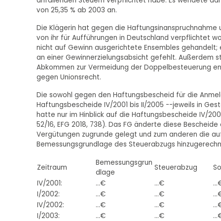
anfallenden Steuern verpflichtet habe. Es wendete da
von 25,35 % ab 2003 an.
Die Klägerin hat gegen die Haftungsinanspruchnahme 
von ihr für Aufführungen in Deutschland verpflichtet w
nicht auf Gewinn ausgerichtete Ensembles gehandelt;
an einer Gewinnerzielungsabsicht gefehlt. Außerdem 
Abkommen zur Vermeidung der Doppelbesteuerung en
gegen Unionsrecht.
Die sowohl gegen den Haftungsbescheid für die Anmelde
Haftungsbescheide IV/2001 bis II/2005 --jeweils in Ges
hatte nur im Hinblick auf die Haftungsbescheide IV/2001 
52/16, EFG 2018, 738). Das FG änderte diese Bescheide
Vergütungen zugrunde gelegt und zum anderen die auf
Bemessungsgrundlage des Steuerabzugs hinzugerechne
Bemessungsgrun
Zeitraum
Steuerabzug
So
dlage
IV/2001:
...€
...€
...
I/2002:
...€
...€
...
IV/2002:
...€
...€
...
I/2003:
...€
...€
...