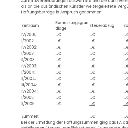
Auftrittsvereinbarungen auswertete und die darin vere
als an die ausländischen Künstler weitergeleitete Verg
Haftungsbeträge in Anspruch genommen:
Bemessungsgrun
Zeitraum
Steuerabzug
So
dlage
IV/2001:
...€
...€
...
I/2002:
...€
...€
...
IV/2002:
...€
...€
...
I/2003:
...€
...€
...
II/2003:
...€
...€
...
IV/2003:
...€
...€
...
I/2004:
...€
...€
...
II/2004:
...€
...€
...
III/2004:
...€
...€
...
IV/2004:
...€
...€
...
I/2005:
...€
...€
...
II/2005
...€
...€
...
Summen:
...€
...
Bei der Ermittlung der Haftungssummen ging das FA dav