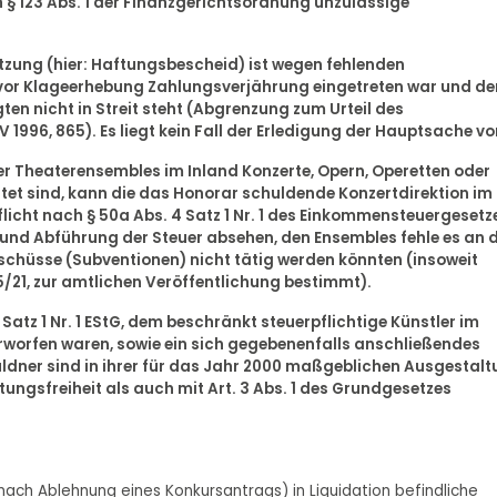
 § 123 Abs. 1 der Finanzgerichtsordnung unzulässige
tzung (hier: Haftungsbescheid) ist wegen fehlenden
 vor Klageerhebung Zahlungsverjährung eingetreten war und de
ten nicht in Streit steht (Abgrenzung zum Urteil des
1996, 865). Es liegt kein Fall der Erledigung der Hauptsache vo
er Theaterensembles im Inland Konzerte, Opern, Operetten oder
htet sind, kann die das Honorar schuldende Konzertdirektion im
icht nach § 50a Abs. 4 Satz 1 Nr. 1 des Einkommensteuergesetz
t und Abführung der Steuer absehen, den Ensembles fehle es an 
uschüsse (Subventionen) nicht tätig werden könnten (insoweit
35/21, zur amtlichen Veröffentlichung bestimmt).
atz 1 Nr. 1 EStG, dem beschränkt steuerpflichtige Künstler im
terworfen waren, sowie ein sich gegebenenfalls anschließendes
ner sind in ihrer für das Jahr 2000 maßgeblichen Ausgestalt
tungsfreiheit als auch mit Art. 3 Abs. 1 des Grundgesetzes
e (nach Ablehnung eines Konkursantrags) in Liquidation befindliche