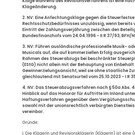
Klage während des Revisionsverfahrens ist eine nach
Klageänderung.
2. NV: Eine Anfechtungsklage gegen die Steuerfestse
Rechtsschutzbedürfnisses unzulässig, wenn bereits
Eintritt der Zahlungsverjährung zwischen den Beteilig
Bundesfinanzhofs vom 24.04.1996 - II R 37/93, BFH/NV 
3. NV: Führen ausländische professionelle Musik- od
Musicals auf, die auf kommerziellen Erfolg ausgeric
Rahmen des Steuerabzugs bei beschränkter Steuerpfl
(EStG) nicht allein mit der Behauptung von Einbehal
Gewinnerzielungsansicht, weil sie ohne staatliche Z
gleichlautend mit Senatsurteil vom 25.10.2023 - I R 
4. NV: Das Steuerabzugsverfahren nach § 50a Abs. 4 S
Hinblick auf das Honorar für Auftritte im Inland un
Haftungsverfahren gegenüber dem Vergütungsschuld
sowohl mit der unionsrechtlich verbürgten Dienstleis
vereinbar.
Gründe:
I. Die Klägerin und Revisionsklägerin (Klägerin) ist ein