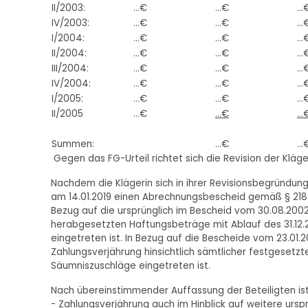
II/2003:
...€
...€
...
IV/2003:
...€
...€
...
I/2004:
...€
...€
...
II/2004:
...€
...€
...
III/2004:
...€
...€
...
IV/2004:
...€
...€
...
I/2005:
...€
...€
...
II/2005
...€
...€
...
Summen:
...€
...
Gegen das FG-Urteil richtet sich die Revision der Kläger
Nachdem die Klägerin sich in ihrer Revisionsbegründun
am 14.01.2019 einen Abrechnungsbescheid gemäß § 218 A
Bezug auf die ursprünglich im Bescheid vom 30.08.2002
herabgesetzten Haftungsbeträge mit Ablauf des 31.12.20
eingetreten ist. In Bezug auf die Bescheide vom 23.01.2
Zahlungsverjährung hinsichtlich sämtlicher festgesetzt
Säumniszuschläge eingetreten ist.
Nach übereinstimmender Auffassung der Beteiligten ist
- Zahlungsverjährung auch im Hinblick auf weitere urs