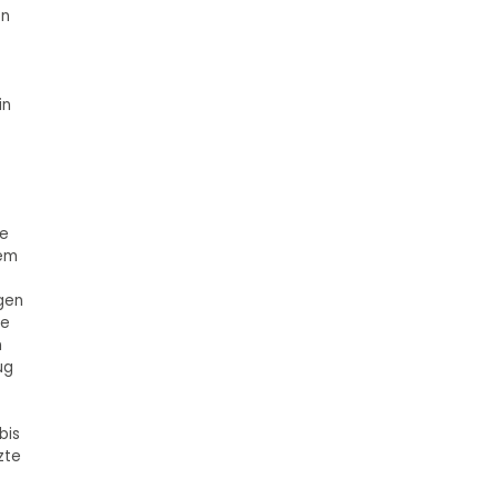
en
in
be
dem
gen
fe
n
ug
bis
zte