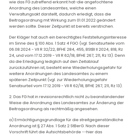
wie das FG zutreffend erkannt hat-die angefochtene
Anordnung des Landesamtes, welche einen
Verwaltungsakt darstellt, dadurch erledigt, dass die
Beitragsordnung mit Wirkung zum 01.01.2022 geändert
werden sollte. Dieser Zeitpunkt ist bereits verstrichen.
Der Kläger hat auch ein berechtigtes Feststellungsinteresse
im Sinne des § 100 Abs. 1 Satz 4 FGO (vgl. Senatsurteile vom
06.08.2024 - VII R 32/22, BFHE 284, 455, BStBl II 2024, 818, Rz
24, und vom 17.12.2019 - VII R 62/18, BFHE 267, 211, Rz 13). Denn
da die Erledigung lediglich auf den Zeitablauf
zurückzuführen ist, besteht eine Wiederholungsgefahr für
weitere Anordnungen des Landesamtes zu einem
späteren Zeitpunkt (vgl. zur Wiederholungsgefahr
Senatsurteil vom 17.12.2019 - VII R 62/18, BFHE 267, 211, Rz 13).
2. Das FG hat in revisionsrechtlich nicht zu beanstandender
Weise die Anordnung des Landesamtes zur Änderung der
Beitragsordnung als rechtmäßig angesehen.
a) Ermächtigungsgrundlage für die streitgegenständliche
Anordnung ist § 27 Abs. 1 Satz 2 StBerG. Nach dieser
Vorschrift führt die Aufsichtsbehörde --hier das