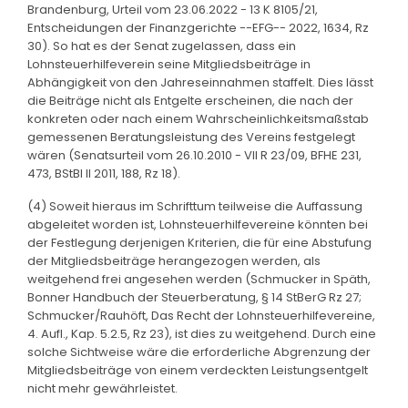
Brandenburg, Urteil vom 23.06.2022 - 13 K 8105/21,
Entscheidungen der Finanzgerichte --EFG-- 2022, 1634, Rz
30). So hat es der Senat zugelassen, dass ein
Lohnsteuerhilfeverein seine Mitgliedsbeiträge in
Abhängigkeit von den Jahreseinnahmen staffelt. Dies lässt
die Beiträge nicht als Entgelte erscheinen, die nach der
konkreten oder nach einem Wahrscheinlichkeitsmaßstab
gemessenen Beratungsleistung des Vereins festgelegt
wären (Senatsurteil vom 26.10.2010 - VII R 23/09, BFHE 231,
473, BStBl II 2011, 188, Rz 18).
(4) Soweit hieraus im Schrifttum teilweise die Auffassung
abgeleitet worden ist, Lohnsteuerhilfevereine könnten bei
der Festlegung derjenigen Kriterien, die für eine Abstufung
der Mitgliedsbeiträge herangezogen werden, als
weitgehend frei angesehen werden (Schmucker in Späth,
Bonner Handbuch der Steuerberatung, § 14 StBerG Rz 27;
Schmucker/Rauhöft, Das Recht der Lohnsteuerhilfevereine,
4. Aufl., Kap. 5.2.5, Rz 23), ist dies zu weitgehend. Durch eine
solche Sichtweise wäre die erforderliche Abgrenzung der
Mitgliedsbeiträge von einem verdeckten Leistungsentgelt
nicht mehr gewährleistet.