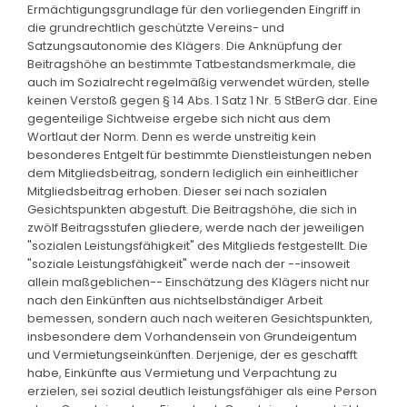
Ermächtigungsgrundlage für den vorliegenden Eingriff in
die grundrechtlich geschützte Vereins- und
Satzungsautonomie des Klägers. Die Anknüpfung der
Beitragshöhe an bestimmte Tatbestandsmerkmale, die
auch im Sozialrecht regelmäßig verwendet würden, stelle
keinen Verstoß gegen § 14 Abs. 1 Satz 1 Nr. 5 StBerG dar. Eine
gegenteilige Sichtweise ergebe sich nicht aus dem
Wortlaut der Norm. Denn es werde unstreitig kein
besonderes Entgelt für bestimmte Dienstleistungen neben
dem Mitgliedsbeitrag, sondern lediglich ein einheitlicher
Mitgliedsbeitrag erhoben. Dieser sei nach sozialen
Gesichtspunkten abgestuft. Die Beitragshöhe, die sich in
zwölf Beitragsstufen gliedere, werde nach der jeweiligen
"sozialen Leistungsfähigkeit" des Mitglieds festgestellt. Die
"soziale Leistungsfähigkeit" werde nach der --insoweit
allein maßgeblichen-- Einschätzung des Klägers nicht nur
nach den Einkünften aus nichtselbständiger Arbeit
bemessen, sondern auch nach weiteren Gesichtspunkten,
insbesondere dem Vorhandensein von Grundeigentum
und Vermietungseinkünften. Derjenige, der es geschafft
habe, Einkünfte aus Vermietung und Verpachtung zu
erzielen, sei sozial deutlich leistungsfähiger als eine Person