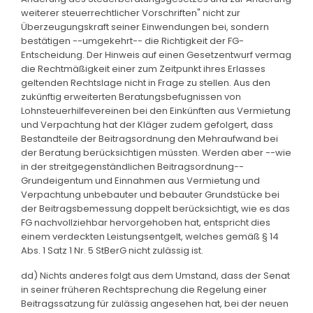
weiterer steuerrechtlicher Vorschriften" nicht zur
Überzeugungskraft seiner Einwendungen bei, sondern
bestätigen --umgekehrt-- die Richtigkeit der FG-
Entscheidung. Der Hinweis auf einen Gesetzentwurf vermag
die Rechtmäßigkeit einer zum Zeitpunkt ihres Erlasses
geltenden Rechtslage nicht in Frage zu stellen. Aus den
zukünftig erweiterten Beratungsbefugnissen von
Lohnsteuerhilfevereinen bei den Einkünften aus Vermietung
und Verpachtung hat der Kläger zudem gefolgert, dass
Bestandteile der Beitragsordnung den Mehraufwand bei
der Beratung berücksichtigen müssten. Werden aber --wie
in der streitgegenständlichen Beitragsordnung--
Grundeigentum und Einnahmen aus Vermietung und
Verpachtung unbebauter und bebauter Grundstücke bei
der Beitragsbemessung doppelt berücksichtigt, wie es das
FG nachvollziehbar hervorgehoben hat, entspricht dies
einem verdeckten Leistungsentgelt, welches gemäß § 14
Abs. 1 Satz 1 Nr. 5 StBerG nicht zulässig ist.
dd) Nichts anderes folgt aus dem Umstand, dass der Senat
in seiner früheren Rechtsprechung die Regelung einer
Beitragssatzung für zulässig angesehen hat, bei der neuen