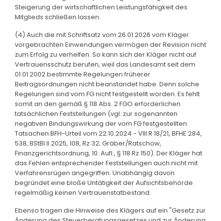
Steigerung der wirtschaftlichen Leistungsfähigkeit des
Mitglieds schließen lassen.
(4) Auch die mit Schriftsatz vom 26.01.2026 vom Kläger
vorgebrachten Einwendungen vermögen der Revision nicht
zum Erfolg zu verhelfen. So kann sich der Kläger nicht auf
Vertrauensschutz berufen, weil das Landesamt seit dem
01.01.2002 bestimmte Regelungen früherer
Beitragsordnungen nicht beanstandet habe. Denn solche
Regelungen sind vom FG nicht festgestellt worden. Es fehlt
somit an den gemäß § 118 Abs. 2 FGO erforderlichen
tatsächlichen Feststellungen (vgl. zur sogenannten
negativen Bindungswirkung der vom FG festgestellten
Tatsachen BFH-Urteil vom 22.10.2024 - VIII R 18/21, BFHE 284,
538, BStBl II 2025, 108, Rz 32; Gräber/Ratschow,
Finanzgerichtsordnung, 10. Aufl., § 118 Rz 150). Der Kläger hat
das Fehlen entsprechender Feststellungen auch nicht mit
Verfahrensrügen angegriffen. Unabhängig davon
begründet eine bloße Untätigkeit der Aufsichtsbehörde
regelmäßig keinen Vertrauenstatbestand.
Ebenso tragen die Hinweise des Klägers auf ein "Gesetz zur
Änderung des Steuerberatungsgesetzes und zur Änderung