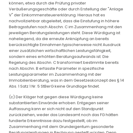
können, etwa durch die Prüfung privater
Veräußerungsgeschäfte oder durch Erstellung der "Anlage
V" der Einkommensteuererklärung. Hieraus hat es
nachvollziehbar abgeleitet, dass die Einstufung in höhere
Beitragsstufen nach Abschn. C im Zusammenhang mit den
jeweiligen Beratungsleistungen steht. Diese Würdigung ist
naheliegend, da die erneute Anknüpfung an bereits
berücksichtigte Einnahmen typischerweise nicht Ausdruck
einer zusätzlichen wirtschaftlichen Leistungsfähigkeit,
sondern eines erhöhten Beratungsaufwands ist. Die
Regelung des Abschn. C transformiert bestimmte bereits
nach Abschn. B erfasste Parameter in spezifische
Leistungsparameter im Zusammenhang mit der
Immobilienberatung, was in dem Gesetzeskonzept des § 14
Abs. 1 Satz 1 Nr. 5 StBerG keine Grundlage findet.
(c) Der Kläger hat gegen diese Würdigung keine
substantiierten Einwände erhoben. Entgegen seiner
Auffassung kann er sich nicht auf den Standpunkt
zurückziehen, weder das Landesamt noch das FG hätten
fundierte Erkenntnisse dazu festgestellt, ob im
Zusammenhang mit dem Grundeigentum gesonderte
Beratungsleistungen in Rechnung gestellt würden. Denn