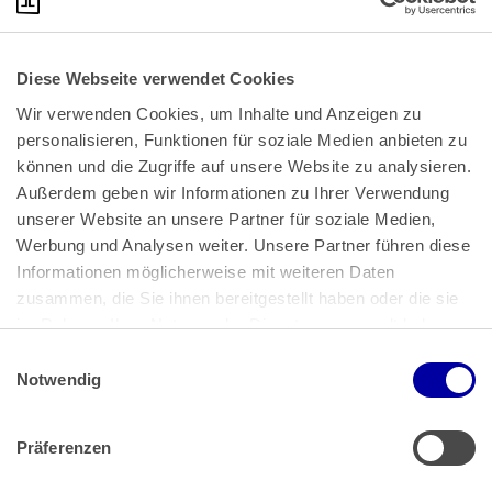
Diese Webseite verwendet Cookies
Wir verwenden Cookies, um Inhalte und Anzeigen zu 
personalisieren, Funktionen für soziale Medien anbieten zu 
können und die Zugriffe auf unsere Website zu analysieren. 
Außerdem geben wir Informationen zu Ihrer Verwendung 
unserer Website an unsere Partner für soziale Medien, 
Bundeskanzlerplatz 2
Werbung und Analysen weiter. Unsere Partner führen diese 
53113 Bonn
Informationen möglicherweise mit weiteren Daten 
zusammen, die Sie ihnen bereitgestellt haben oder die sie 
Pressemitteilungen
AGB
|
im Rahmen Ihrer Nutzung der Dienste gesammelt haben.
Impressum
Datenschutz
|
Einwilligungsauswahl
Impressum
 | 
Datenschutz
Notwendig
Präferenzen
Zahlung & Versand
Rücksendungen/Widerrufsbelehrung