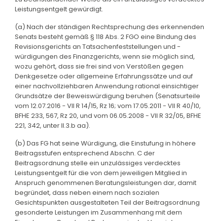
Leistungsentgelt gewürdigt.
(a) Nach der ständigen Rechtsprechung des erkennenden
Senats besteht gemäß § 118 Abs. 2 FGO eine Bindung des
Revisionsgerichts an Tatsachenfeststellungen und -
würdigungen des Finanzgerichts, wenn sie möglich sind,
wozu gehört, dass sie frei sind von Verstößen gegen
Denkgesetze oder allgemeine Erfahrungssätze und auf
einer nachvollziehbaren Anwendung rational einsichtiger
Grundsätze der Beweiswürdigung beruhen (Senatsurteile
vom 12.07.2016 - VII R 14/15, Rz 16; vom 17.05.2011 - VII R 40/10,
BFHE 233, 567, Rz 20, und vom 06.05.2008 - VII R 32/05, BFHE
221, 342, unter II.3.b aa).
(b) Das FG hat seine Würdigung, die Einstufung in höhere
Beitragsstufen entsprechend Abschn. C der
Beitragsordnung stelle ein unzulässiges verdecktes
Leistungsentgelt für die von dem jeweiligen Mitglied in
Anspruch genommenen Beratungsleistungen dar, damit
begründet, dass neben einem nach sozialen
Gesichtspunkten ausgestalteten Teil der Beitragsordnung
gesonderte Leistungen im Zusammenhang mit dem