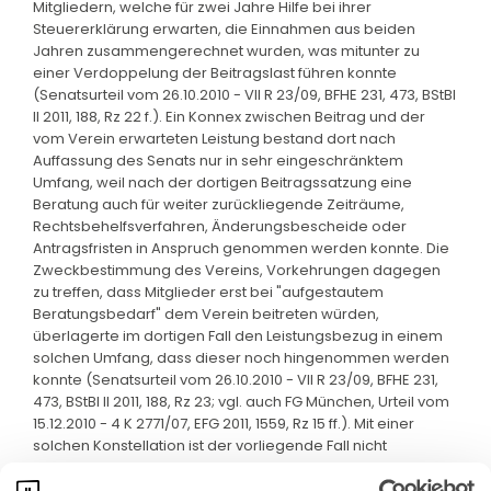
Mitgliedern, welche für zwei Jahre Hilfe bei ihrer
Steuererklärung erwarten, die Einnahmen aus beiden
Jahren zusammengerechnet wurden, was mitunter zu
einer Verdoppelung der Beitragslast führen konnte
(Senatsurteil vom 26.10.2010 - VII R 23/09, BFHE 231, 473, BStBl
II 2011, 188, Rz 22 f.). Ein Konnex zwischen Beitrag und der
vom Verein erwarteten Leistung bestand dort nach
Auffassung des Senats nur in sehr eingeschränktem
Umfang, weil nach der dortigen Beitragssatzung eine
Beratung auch für weiter zurückliegende Zeiträume,
Rechtsbehelfsverfahren, Änderungsbescheide oder
Antragsfristen in Anspruch genommen werden konnte. Die
Zweckbestimmung des Vereins, Vorkehrungen dagegen
zu treffen, dass Mitglieder erst bei "aufgestautem
Beratungsbedarf" dem Verein beitreten würden,
überlagerte im dortigen Fall den Leistungsbezug in einem
solchen Umfang, dass dieser noch hingenommen werden
konnte (Senatsurteil vom 26.10.2010 - VII R 23/09, BFHE 231,
473, BStBl II 2011, 188, Rz 23; vgl. auch FG München, Urteil vom
15.12.2010 - 4 K 2771/07, EFG 2011, 1559, Rz 15 ff.). Mit einer
solchen Konstellation ist der vorliegende Fall nicht
vergleichbar.