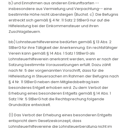
b) und Einnahmen aus anderen Einkunftsarten --
insbesondere aus Vermietung und Verpachtung-- eine
bestimmte Höhe nicht übersteigen (Buchst. c). Die Befugnis
erstreckt sich gemäß § 4 Nr. 11 Satz 2 StBerG nur auf die
Hilfeleistung bei der Einkommensteuer und ihren
Zuschlagsteuern.
bb) Lohnsteuerhilfevereine bedürfen gemäß § 13 Abs. 2
StBerG für ihre Tätigkeit der Anerkennung. Ein rechtsfähiger
Verein kann gemäß § 14 Abs. 1 Satz 1 StBerG als
Lohnsteuerhilfeverein anerkannt werden, wenn er nach der
Satzung bestimmte Voraussetzungen erfüllt. Dazu zählt
nach Nr. 5 der vorgenannten Vorschrift, dass für die
Hilfeleistung in Steuersachen im Rahmen der Befugnis nach
§ 4 Nr. 11 StBerG neben dem Mitgliedsbeitrag kein
besonderes Entgelt erhoben wird. Zu dem Verbot der
Erhebung eines besonderen Entgelts gemäß § 14 Abs. 1
Satz 1 Nr. 5 StBerG hat die Rechtsprechung folgende
Grundsätze entwickelt.
(1) Das Verbot der Erhebung eines besonderen Entgelts
entspricht dem Gesetzeskonzept, dass
Lohnsteuerhilfevereine die Lohnsteuerberatung nicht im