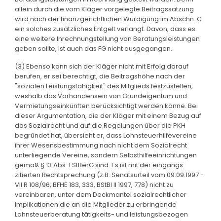
allein durch die vom Kläger vorgelegte Beitragssatzung
wird nach der finanzgerichtlichen Würdigung im Abschn. C
ein solches zusätzliches Entgelt verlangt. Davon, dass es
eine weitere Inrechnungstellung von Beratungsleistungen
geben sollte, ist auch das FG nicht ausgegangen.
(3) Ebenso kann sich der Kläger nicht mit Erfolg darauf
berufen, er sei berechtigt, die Beitragshöhe nach der
"sozialen Leistungsfähigkeit" des Mitglieds festzustellen,
weshalb das Vorhandensein von Grundeigentum und
Vermietungseinkünften berücksichtigt werden könne. Bei
dieser Argumentation, die der Kläger mit einem Bezug auf
das Sozialrecht und auf die Regelungen über die PKH
begründet hat, übersieht er, dass Lohnsteuerhilfevereine
ihrer Wesensbestimmung nach nicht dem Sozialrecht
unterliegende Vereine, sondern Selbsthilfeeinrichtungen
gemäß § 13 Abs. 1 StBerG sind. Es ist mit der eingangs
zitierten Rechtsprechung (z.B. Senatsurteil vom 09.09.1997 -
VII R 108/96, BFHE 183, 333, BStBl II 1997, 778) nicht zu
vereinbaren, unter dem Deckmantel sozialrechtlicher
Implikationen die an die Mitglieder zu erbringende
Lohnsteuerberatung tätigkeits- und leistungsbezogen