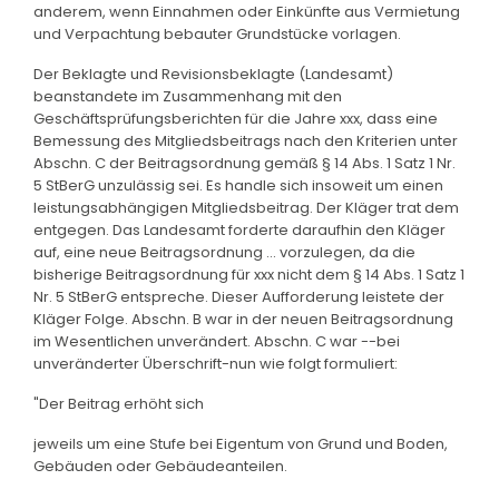
anderem, wenn Einnahmen oder Einkünfte aus Vermietung
und Verpachtung bebauter Grundstücke vorlagen.
Der Beklagte und Revisionsbeklagte (Landesamt)
beanstandete im Zusammenhang mit den
Geschäftsprüfungsberichten für die Jahre xxx, dass eine
Bemessung des Mitgliedsbeitrags nach den Kriterien unter
Abschn. C der Beitragsordnung gemäß § 14 Abs. 1 Satz 1 Nr.
5 StBerG unzulässig sei. Es handle sich insoweit um einen
leistungsabhängigen Mitgliedsbeitrag. Der Kläger trat dem
entgegen. Das Landesamt forderte daraufhin den Kläger
auf, eine neue Beitragsordnung ... vorzulegen, da die
bisherige Beitragsordnung für xxx nicht dem § 14 Abs. 1 Satz 1
Nr. 5 StBerG entspreche. Dieser Aufforderung leistete der
Kläger Folge. Abschn. B war in der neuen Beitragsordnung
im Wesentlichen unverändert. Abschn. C war --bei
unveränderter Überschrift-nun wie folgt formuliert:
"Der Beitrag erhöht sich
jeweils um eine Stufe bei Eigentum von Grund und Boden,
Gebäuden oder Gebäudeanteilen.