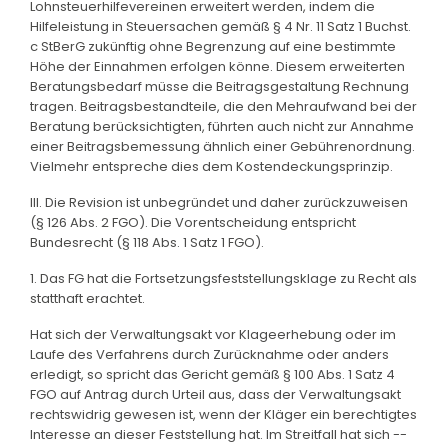
Lohnsteuerhilfevereinen erweitert werden, indem die
Hilfeleistung in Steuersachen gemäß § 4 Nr. 11 Satz 1 Buchst.
c StBerG zukünftig ohne Begrenzung auf eine bestimmte
Höhe der Einnahmen erfolgen könne. Diesem erweiterten
Beratungsbedarf müsse die Beitragsgestaltung Rechnung
tragen. Beitragsbestandteile, die den Mehraufwand bei der
Beratung berücksichtigten, führten auch nicht zur Annahme
einer Beitragsbemessung ähnlich einer Gebührenordnung.
Vielmehr entspreche dies dem Kostendeckungsprinzip.
III. Die Revision ist unbegründet und daher zurückzuweisen
(§ 126 Abs. 2 FGO). Die Vorentscheidung entspricht
Bundesrecht (§ 118 Abs. 1 Satz 1 FGO).
1. Das FG hat die Fortsetzungsfeststellungsklage zu Recht als
statthaft erachtet.
Hat sich der Verwaltungsakt vor Klageerhebung oder im
Laufe des Verfahrens durch Zurücknahme oder anders
erledigt, so spricht das Gericht gemäß § 100 Abs. 1 Satz 4
FGO auf Antrag durch Urteil aus, dass der Verwaltungsakt
rechtswidrig gewesen ist, wenn der Kläger ein berechtigtes
Interesse an dieser Feststellung hat. Im Streitfall hat sich --