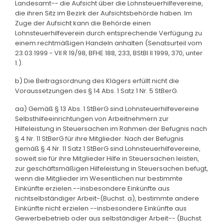
Landesamt-- die Aufsicht über die Lohnsteuerhilfevereine,
die ihren Sitz im Bezirk der Aufsichtsbehörde haben. Im
Zuge der Aufsicht kann die Behörde einen
Lohnsteuerhilfeverein durch entsprechende Verfügung zu
einem rechtmäßigen Handeln anhalten (Senatsurteil vom
23.03.1999 - VII R 19/98, BFHE 188, 233, BStBl II 1999, 370, unter
1.).
b) Die Beitragsordnung des Klägers erfüllt nicht die
Voraussetzungen des § 14 Abs. 1 Satz 1 Nr. 5 StBerG.
aa) Gemäß § 13 Abs. 1 StBerG sind Lohnsteuerhilfevereine
Selbsthilfeeinrichtungen von Arbeitnehmern zur
Hilfeleistung in Steuersachen im Rahmen der Befugnis nach
§ 4 Nr. 11 StBerG für ihre Mitglieder. Nach der Befugnis
gemäß § 4 Nr. 11 Satz 1 StBerG sind Lohnsteuerhilfevereine,
soweit sie für ihre Mitglieder Hilfe in Steuersachen leisten,
zur geschäftsmäßigen Hilfeleistung in Steuersachen befugt,
wenn die Mitglieder im Wesentlichen nur bestimmte
Einkünfte erzielen --insbesondere Einkünfte aus
nichtselbständiger Arbeit-(Buchst. a), bestimmte andere
Einkünfte nicht erzielen --insbesondere Einkünfte aus
Gewerbebetrieb oder aus selbständiger Arbeit-- (Buchst.