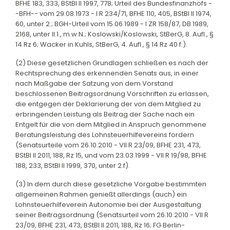
BFHE 183, 333, BStBl II 1997, 778; Urteil des Bundesfinanzhofs -
-BFH-- vom 29.08.1973 - I R 234/71, BFHE 110, 405, BStBl II 1974,
60, unter 2.; BGH-Urteil vom 15.06.1989 - I ZR 158/87, DB 1989,
2168, unter II.1., m.w.N.; Koslowski/Koslowski, StBerG, 8. Aufl., §
14 Rz 6; Wacker in Kuhls, StBerG, 4. Aufl., § 14 Rz 40 f.).
(2) Diese gesetzlichen Grundlagen schließen es nach der
Rechtsprechung des erkennenden Senats aus, in einer
nach Maßgabe der Satzung von dem Vorstand
beschlossenen Beitragsordnung Vorschriften zu erlassen,
die entgegen der Deklarierung der von dem Mitglied zu
erbringenden Leistung als Beitrag der Sache nach ein
Entgelt für die von dem Mitglied in Anspruch genommene
Beratungsleistung des Lohnsteuerhilfevereins fordern
(Senatsurteile vom 26.10.2010 - VII R 23/09, BFHE 231, 473,
BStBl II 2011, 188, Rz 15, und vom 23.03.1999 - VII R 19/98, BFHE
188, 233, BStBl II 1999, 370, unter 2.f).
(3) In dem durch diese gesetzliche Vorgabe bestimmten
allgemeinen Rahmen genießt allerdings (auch) ein
Lohnsteuerhilfeverein Autonomie bei der Ausgestaltung
seiner Beitragsordnung (Senatsurteil vom 26.10.2010 - VII R
23/09, BFHE 231, 473, BStBl II 2011, 188, Rz 16; FG Berlin-