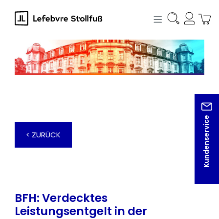
alt springen
Kundenservice
< ZURÜCK
BFH: Verdecktes
Leistungsentgelt in der