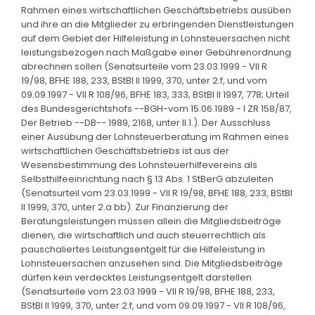
Rahmen eines wirtschaftlichen Geschäftsbetriebs ausüben
und ihre an die Mitglieder zu erbringenden Dienstleistungen
auf dem Gebiet der Hilfeleistung in Lohnsteuersachen nicht
leistungsbezogen nach Maßgabe einer Gebührenordnung
abrechnen sollen (Senatsurteile vom 23.03.1999 - VII R
19/98, BFHE 188, 233, BStBl II 1999, 370, unter 2.f, und vom
09.09.1997 - VII R 108/96, BFHE 183, 333, BStBl II 1997, 778; Urteil
des Bundesgerichtshofs --BGH-vom 15.06.1989 - I ZR 158/87,
Der Betrieb --DB-- 1989, 2168, unter II.1.). Der Ausschluss
einer Ausübung der Lohnsteuerberatung im Rahmen eines
wirtschaftlichen Geschäftsbetriebs ist aus der
Wesensbestimmung des Lohnsteuerhilfevereins als
Selbsthilfeeinrichtung nach § 13 Abs. 1 StBerG abzuleiten
(Senatsurteil vom 23.03.1999 - VII R 19/98, BFHE 188, 233, BStBl
II 1999, 370, unter 2.a bb). Zur Finanzierung der
Beratungsleistungen müssen allein die Mitgliedsbeiträge
dienen, die wirtschaftlich und auch steuerrechtlich als
pauschaliertes Leistungsentgelt für die Hilfeleistung in
Lohnsteuersachen anzusehen sind. Die Mitgliedsbeiträge
dürfen kein verdecktes Leistungsentgelt darstellen
(Senatsurteile vom 23.03.1999 - VII R 19/98, BFHE 188, 233,
BStBl II 1999, 370, unter 2.f, und vom 09.09.1997 - VII R 108/96,