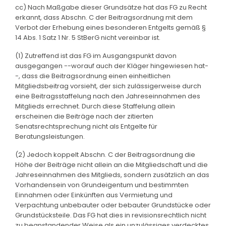
cc) Nach Maßgabe dieser Grundsätze hat das FG zu Recht
erkannt, dass Abschn. C der Beitragsordnung mit dem
Verbot der Erhebung eines besonderen Entgelts gemäß §
14 Abs. 1 Satz 1 Nr. 5 StBerG nicht vereinbar ist.
(1) Zutreffend ist das FG im Ausgangspunkt davon
ausgegangen --worauf auch der Kläger hingewiesen hat-
-, dass die Beitragsordnung einen einheitlichen
Mitgliedsbeitrag vorsieht, der sich zulässigerweise durch
eine Beitragsstaffelung nach den Jahreseinnahmen des
Mitglieds errechnet. Durch diese Staffelung allein
erscheinen die Beiträge nach der zitierten
Senatsrechtsprechung nicht als Entgelte für
Beratungsleistungen.
(2) Jedoch koppelt Abschn. C der Beitragsordnung die
Höhe der Beiträge nicht allein an die Mitgliedschaft und die
Jahreseinnahmen des Mitglieds, sondern zusätzlich an das
Vorhandensein von Grundeigentum und bestimmten
Einnahmen oder Einkünften aus Vermietung und
Verpachtung unbebauter oder bebauter Grundstücke oder
Grundstücksteile. Das FG hat dies in revisionsrechtlich nicht
zu beanstandender Weise als ein unzulässiges verdecktes