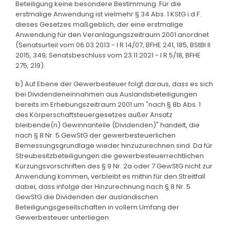
Beteiligung keine besondere Bestimmung. Für die
erstmalige Anwendung ist vielmehr § 34 Abs. 1 KStG i.d.F.
dieses Gesetzes maßgeblich, der eine erstmalige
Anwendung für den Veranlagungszeitraum 2001 anordnet
(Senatsurteil vom 06.03.2013 - I R 14/07, BFHE 241, 185, BStBl II
2015, 349; Senatsbeschluss vom 23.11.2021 - I R 5/18, BFHE
275, 219).
b) Auf Ebene der Gewerbesteuer folgt daraus, dass es sich
bei Dividendeneinnahmen aus Auslandsbeteiligungen
bereits im Erhebungszeitraum 2001 um "nach § 8b Abs. 1
des Körperschaftsteuergesetzes außer Ansatz
bleibende(n) Gewinnanteile (Dividenden)" handelt, die
nach § 8 Nr. 5 GewStG der gewerbesteuerlichen
Bemessungsgrundlage wieder hinzuzurechnen sind. Da für
Streubesitzbeteiligungen die gewerbesteuerrechtlichen
Kürzungsvorschriften des § 9 Nr. 2a oder 7 GewStG nicht zur
Anwendung kommen, verbleibt es mithin für den Streitfall
dabei, dass infolge der Hinzurechnung nach § 8 Nr. 5
GewStG die Dividenden der ausländischen
Beteiligungsgesellschaften in vollem Umfang der
Gewerbesteuer unterliegen.