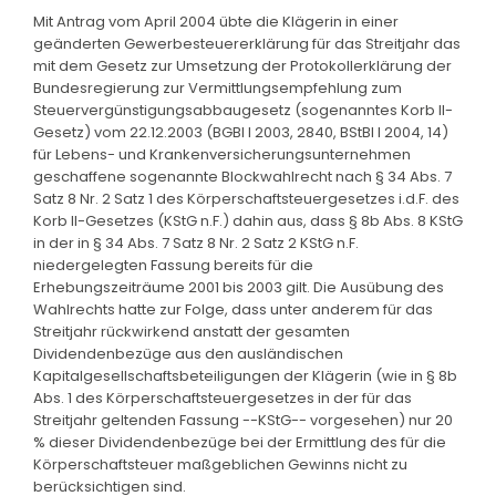
Mit Antrag vom April 2004 übte die Klägerin in einer
geänderten Gewerbesteuererklärung für das Streitjahr das
mit dem Gesetz zur Umsetzung der Protokollerklärung der
Bundesregierung zur Vermittlungsempfehlung zum
Steuervergünstigungsabbaugesetz (sogenanntes Korb II-
Gesetz) vom 22.12.2003 (BGBl I 2003, 2840, BStBl I 2004, 14)
für Lebens- und Krankenversicherungsunternehmen
geschaffene sogenannte Blockwahlrecht nach § 34 Abs. 7
Satz 8 Nr. 2 Satz 1 des Körperschaftsteuergesetzes i.d.F. des
Korb II-Gesetzes (KStG n.F.) dahin aus, dass § 8b Abs. 8 KStG
in der in § 34 Abs. 7 Satz 8 Nr. 2 Satz 2 KStG n.F.
niedergelegten Fassung bereits für die
Erhebungszeiträume 2001 bis 2003 gilt. Die Ausübung des
Wahlrechts hatte zur Folge, dass unter anderem für das
Streitjahr rückwirkend anstatt der gesamten
Dividendenbezüge aus den ausländischen
Kapitalgesellschaftsbeteiligungen der Klägerin (wie in § 8b
Abs. 1 des Körperschaftsteuergesetzes in der für das
Streitjahr geltenden Fassung --KStG-- vorgesehen) nur 20
% dieser Dividendenbezüge bei der Ermittlung des für die
Körperschaftsteuer maßgeblichen Gewinns nicht zu
berücksichtigen sind.