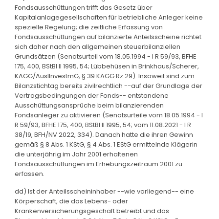
Fondsausschüttungen trifft das Gesetz über
Kapitalanlagegesellschaften für betriebliche Anleger keine
spezielle Regelung; die zeitliche Erfassung von
Fondsausschüttungen auf bilanzierte Anteilsscheine richtet
sich daher nach den allgemeinen steuerbilanziellen
Grundsätzen (Senatsurteil vom 18.05.1994 - I R 59/93, BFHE
175, 400, BStBl II 1995, 54; Lübbehüsen in Brinkhaus/Scherer,
KAGG/AuslInvestmG, § 39 KAGG Rz 29). Insoweit sind zum
Bilanzstichtag bereits zivilrechtlich --auf der Grundlage der
Vertragsbedingungen der Fonds-- entstandene
Ausschüttungsansprüche beim bilanzierenden
Fondsanleger zu aktivieren (Senatsurteile vom 18.05.1994 - I
R 59/93, BFHE 175, 400, BStBl II 1995, 54; vom 11.08.2021 - I R
38/19, BFH/NV 2022, 334). Danach hatte die ihren Gewinn
gemäß § 8 Abs. 1 KStG, § 4 Abs. 1 EStG ermittelnde Klägerin
die unterjährig im Jahr 2001 erhaltenen
Fondsausschüttungen im Erhebungszeitraum 2001 zu
erfassen.
dd) Ist der Anteilsscheininhaber --wie vorliegend-- eine
Körperschaft, die das Lebens- oder
Krankenversicherungsgeschäft betreibt und das