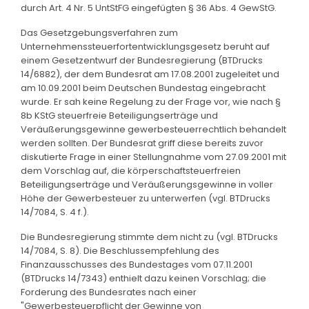
durch Art. 4 Nr. 5 UntStFG eingefügten § 36 Abs. 4 GewStG.
Das Gesetzgebungsverfahren zum
Unternehmenssteuerfortentwicklungsgesetz beruht auf
einem Gesetzentwurf der Bundesregierung (BTDrucks
14/6882), der dem Bundesrat am 17.08.2001 zugeleitet und
am 10.09.2001 beim Deutschen Bundestag eingebracht
wurde. Er sah keine Regelung zu der Frage vor, wie nach §
8b KStG steuerfreie Beteiligungserträge und
Veräußerungsgewinne gewerbesteuerrechtlich behandelt
werden sollten. Der Bundesrat griff diese bereits zuvor
diskutierte Frage in einer Stellungnahme vom 27.09.2001 mit
dem Vorschlag auf, die körperschaftsteuerfreien
Beteiligungserträge und Veräußerungsgewinne in voller
Höhe der Gewerbesteuer zu unterwerfen (vgl. BTDrucks
14/7084, S. 4 f.).
Die Bundesregierung stimmte dem nicht zu (vgl. BTDrucks
14/7084, S. 8). Die Beschlussempfehlung des
Finanzausschusses des Bundestages vom 07.11.2001
(BTDrucks 14/7343) enthielt dazu keinen Vorschlag; die
Forderung des Bundesrates nach einer
"Gewerbesteuerpflicht der Gewinne von