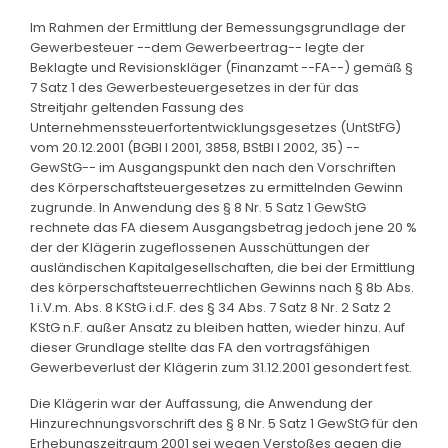
Im Rahmen der Ermittlung der Bemessungsgrundlage der
Gewerbesteuer --dem Gewerbeertrag-- legte der
Beklagte und Revisionskläger (Finanzamt --FA--) gemäß §
7 Satz 1 des Gewerbesteuergesetzes in der für das
Streitjahr geltenden Fassung des
Unternehmenssteuerfortentwicklungsgesetzes (UntStFG)
vom 20.12.2001 (BGBl I 2001, 3858, BStBl I 2002, 35) --
GewStG-- im Ausgangspunkt den nach den Vorschriften
des Körperschaftsteuergesetzes zu ermittelnden Gewinn
zugrunde. In Anwendung des § 8 Nr. 5 Satz 1 GewStG
rechnete das FA diesem Ausgangsbetrag jedoch jene 20 %
der der Klägerin zugeflossenen Ausschüttungen der
ausländischen Kapitalgesellschaften, die bei der Ermittlung
des körperschaftsteuerrechtlichen Gewinns nach § 8b Abs.
1 i.V.m. Abs. 8 KStG i.d.F. des § 34 Abs. 7 Satz 8 Nr. 2 Satz 2
KStG n.F. außer Ansatz zu bleiben hatten, wieder hinzu. Auf
dieser Grundlage stellte das FA den vortragsfähigen
Gewerbeverlust der Klägerin zum 31.12.2001 gesondert fest.
Die Klägerin war der Auffassung, die Anwendung der
Hinzurechnungsvorschrift des § 8 Nr. 5 Satz 1 GewStG für den
Erhebungszeitraum 2001 sei wegen Verstoßes gegen die