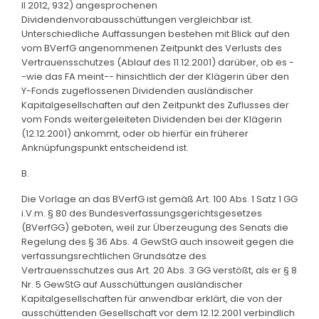
II 2012, 932) angesprochenen
Dividendenvorabausschüttungen vergleichbar ist.
Unterschiedliche Auffassungen bestehen mit Blick auf den
vom BVerfG angenommenen Zeitpunkt des Verlusts des
Vertrauensschutzes (Ablauf des 11.12.2001) darüber, ob es -
-wie das FA meint-- hinsichtlich der der Klägerin über den
Y-Fonds zugeflossenen Dividenden ausländischer
Kapitalgesellschaften auf den Zeitpunkt des Zuflusses der
vom Fonds weitergeleiteten Dividenden bei der Klägerin
(12.12.2001) ankommt, oder ob hierfür ein früherer
Anknüpfungspunkt entscheidend ist.
B.
Die Vorlage an das BVerfG ist gemäß Art. 100 Abs. 1 Satz 1 GG
i.V.m. § 80 des Bundesverfassungsgerichtsgesetzes
(BVerfGG) geboten, weil zur Überzeugung des Senats die
Regelung des § 36 Abs. 4 GewStG auch insoweit gegen die
verfassungsrechtlichen Grundsätze des
Vertrauensschutzes aus Art. 20 Abs. 3 GG verstößt, als er § 8
Nr. 5 GewStG auf Ausschüttungen ausländischer
Kapitalgesellschaften für anwendbar erklärt, die von der
ausschüttenden Gesellschaft vor dem 12.12.2001 verbindlich