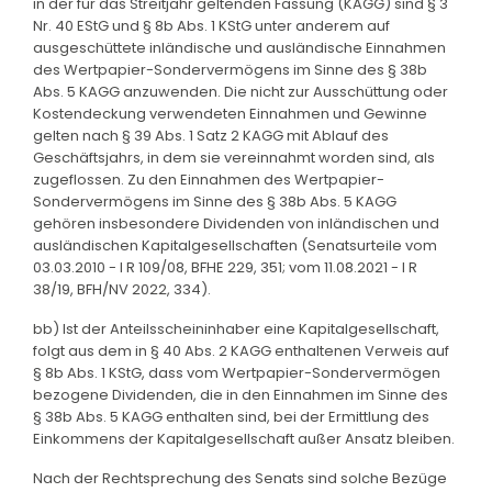
in der für das Streitjahr geltenden Fassung (KAGG) sind § 3
Nr. 40 EStG und § 8b Abs. 1 KStG unter anderem auf
ausgeschüttete inländische und ausländische Einnahmen
des Wertpapier-Sondervermögens im Sinne des § 38b
Abs. 5 KAGG anzuwenden. Die nicht zur Ausschüttung oder
Kostendeckung verwendeten Einnahmen und Gewinne
gelten nach § 39 Abs. 1 Satz 2 KAGG mit Ablauf des
Geschäftsjahrs, in dem sie vereinnahmt worden sind, als
zugeflossen. Zu den Einnahmen des Wertpapier-
Sondervermögens im Sinne des § 38b Abs. 5 KAGG
gehören insbesondere Dividenden von inländischen und
ausländischen Kapitalgesellschaften (Senatsurteile vom
03.03.2010 - I R 109/08, BFHE 229, 351; vom 11.08.2021 - I R
38/19, BFH/NV 2022, 334).
bb) Ist der Anteilsscheininhaber eine Kapitalgesellschaft,
folgt aus dem in § 40 Abs. 2 KAGG enthaltenen Verweis auf
§ 8b Abs. 1 KStG, dass vom Wertpapier-Sondervermögen
bezogene Dividenden, die in den Einnahmen im Sinne des
§ 38b Abs. 5 KAGG enthalten sind, bei der Ermittlung des
Einkommens der Kapitalgesellschaft außer Ansatz bleiben.
Nach der Rechtsprechung des Senats sind solche Bezüge