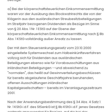
a) Bei der körperschaftsteuerlichen Einkommensermittlung
waren vor der Ausübung des Blockwahlrechts die von der
Klägerin aus den ausländischen Streubesitzbeteiligungen
im Streitjahr bezogenen Dividenden als Bezüge im Sinne
von § 20 Abs. 1 Nr. 1 EStG auf der Ebene der
körperschaftsteuerlichen Einkommensermittlung nach § 8b
Abs. 1 KStG vollständig außer Ansatz zu lassen.
Der mit dem Steuersenkungsgesetz vom 23.10.2000
eingeleitete Systemwechsel zum Halbeinkünfteverfahren
vollzog sich für Dividenden aus ausländischen
Beteiligungen ebenso wie für Vorabausschüttungen aus
inländischen Beteiligungen --und abweichend zu
"normalen", das heißt auf Gewinnverteilungsbeschlüssen
für bereits abgelaufene Geschäftsjahre beruhenden,
offenen Ausschüttungen inländischer
Kapitalgesellschaften-- bereits im Veranlagungszeitraum
2001.
Nach der Anwendungsbestimmung des § 34 Abs. 4 Satz 1
Nr. 1 KStG i.d.F. des StSenkG ist § 8b KStG i.d.F. jenes Gesetzes
erstmals anzuwenden für Bezüge, auf die bei der