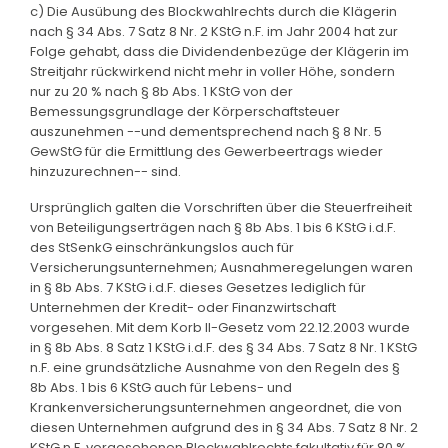
c) Die Ausübung des Blockwahlrechts durch die Klägerin
nach § 34 Abs. 7 Satz 8 Nr. 2 KStG n.F. im Jahr 2004 hat zur
Folge gehabt, dass die Dividendenbezüge der Klägerin im
Streitjahr rückwirkend nicht mehr in voller Höhe, sondern
nur zu 20 % nach § 8b Abs. 1 KStG von der
Bemessungsgrundlage der Körperschaftsteuer
auszunehmen --und dementsprechend nach § 8 Nr. 5
GewStG für die Ermittlung des Gewerbeertrags wieder
hinzuzurechnen-- sind.
Ursprünglich galten die Vorschriften über die Steuerfreiheit
von Beteiligungserträgen nach § 8b Abs. 1 bis 6 KStG i.d.F.
des StSenkG einschränkungslos auch für
Versicherungsunternehmen; Ausnahmeregelungen waren
in § 8b Abs. 7 KStG i.d.F. dieses Gesetzes lediglich für
Unternehmen der Kredit- oder Finanzwirtschaft
vorgesehen. Mit dem Korb II-Gesetz vom 22.12.2003 wurde
in § 8b Abs. 8 Satz 1 KStG i.d.F. des § 34 Abs. 7 Satz 8 Nr. 1 KStG
n.F. eine grundsätzliche Ausnahme von den Regeln des §
8b Abs. 1 bis 6 KStG auch für Lebens- und
Krankenversicherungsunternehmen angeordnet, die von
diesen Unternehmen aufgrund des in § 34 Abs. 7 Satz 8 Nr. 2
KStG n.F. vorgesehenen Blockwahlrechts fakultativ für 80 %