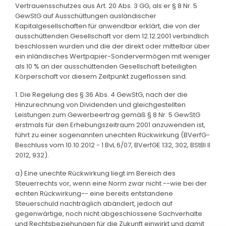
Vertrauensschutzes aus Art. 20 Abs. 3 GG, als er § 8 Nr. 5
GewStG auf Ausschüttungen ausländischer
Kapitalgesellschaften für anwendbar erklärt, die von der
ausschüttenden Gesellschaft vor dem 12.12.2001 verbindlich
beschlossen wurden und die der direkt oder mittelbar über
ein inländisches Wertpapier-Sondervermögen mit weniger
als 10 % an der ausschüttenden Gesellschaft beteiligten
Körperschaft vor diesem Zeitpunkt zugeflossen sind.
1. Die Regelung des § 36 Abs. 4 GewStG, nach der die
Hinzurechnung von Dividenden und gleichgestellten
Leistungen zum Gewerbeertrag gemäß § 8 Nr. 5 GewStG
erstmals für den Erhebungszeitraum 2001 anzuwenden ist,
führt zu einer sogenannten unechten Rückwirkung (BVerfG-
Beschluss vom 10.10.2012 - 1 BvL 6/07, BVerfGE 132, 302, BStBl II
2012, 932).
a) Eine unechte Rückwirkung liegt im Bereich des
Steuerrechts vor, wenn eine Norm zwar nicht --wie bei der
echten Rückwirkung-- eine bereits entstandene
Steuerschuld nachträglich abändert, jedoch auf
gegenwärtige, noch nicht abgeschlossene Sachverhalte
und Rechtsbeziehungen für die Zukunft einwirkt und damit