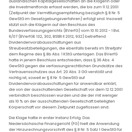
ausländischen Kapitalgesellschaften an die Klägerin oder
die Investmentfonds erfasst werden, die bis zum 11.12.2001
(Zeitpunkt der Vermittlungsempfehlung bezüglich § 8 Nr. 5
GewStG im Gesetzgebungsverfahren) erfolgt sind. Insoweit
stützt sich die Klägerin auf den Beschluss des
Bundesverfassungsgerichts (BVerfG) vom 10.10.2012 - 1 BvL
6/07 (BVerfGE 132, 302, BStBl II 2012, 932) betreffend
Dividendenvorabausschüttungen aus
Streubesitzbeteiligungen, die ebenfalls bereits im Streitjahr
dem Regime des § 8b Abs. 1 KStG unterlagen. Das BVerfG
hatte in jenem Beschluss entschieden, dass § 36 Abs. 4
GewStG gegen die verfassungsrechtlichen Grundsätze des
Vertrauensschutzes aus Art. 20 Abs. 3 GG verstößt und
nichtig ist, soweit er § 8 Nr. 5 GewStG auf
Dividendenvorabausschüttungen für anwendbar erklärt,
die von der ausschüttenden Gesellschaft vor dem 12.12.2001
verbindlich beschlossen wurden und die der mit weniger
als 10 % an der ausschüttenden Gesellschaft beteiligten
Körperschaft vor diesem Zeitpunkt zugeflossen sind.
Die Klage hatte in erster Instanz Erfolg. Das
Niedersächsische Finanzgericht (FG) hielt die Anwendung
der Hinzurechnungsvorschrift des § 8 Nr. 5 Satz 1 GewStG für