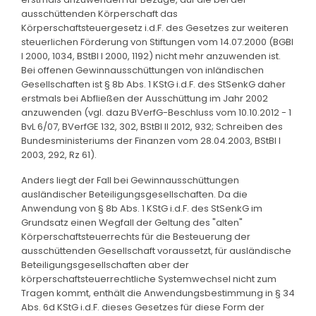
ausschüttenden Körperschaft das
Körperschaftsteuergesetz i.d.F. des Gesetzes zur weiteren
steuerlichen Förderung von Stiftungen vom 14.07.2000 (BGBl
I 2000, 1034, BStBl I 2000, 1192) nicht mehr anzuwenden ist.
Bei offenen Gewinnausschüttungen von inländischen
Gesellschaften ist § 8b Abs. 1 KStG i.d.F. des StSenkG daher
erstmals bei Abfließen der Ausschüttung im Jahr 2002
anzuwenden (vgl. dazu BVerfG-Beschluss vom 10.10.2012 - 1
BvL 6/07, BVerfGE 132, 302, BStBl II 2012, 932; Schreiben des
Bundesministeriums der Finanzen vom 28.04.2003, BStBl I
2003, 292, Rz 61).
Anders liegt der Fall bei Gewinnausschüttungen
ausländischer Beteiligungsgesellschaften. Da die
Anwendung von § 8b Abs. 1 KStG i.d.F. des StSenkG im
Grundsatz einen Wegfall der Geltung des "alten"
Körperschaftsteuerrechts für die Besteuerung der
ausschüttenden Gesellschaft voraussetzt, für ausländische
Beteiligungsgesellschaften aber der
körperschaftsteuerrechtliche Systemwechsel nicht zum
Tragen kommt, enthält die Anwendungsbestimmung in § 34
Abs. 6d KStG i.d.F. dieses Gesetzes für diese Form der