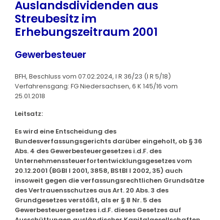
Auslandsdividenden aus
Streubesitz im
Erhebungszeitraum 2001
Gewerbesteuer
BFH, Beschluss vom 07.02.2024, I R 36/23 (I R 5/18)
Verfahrensgang: FG Niedersachsen, 6 K 145/16 vom
25.01.2018
Leitsatz:
Es wird eine Entscheidung des
Bundesverfassungsgerichts darüber eingeholt, ob § 36
Abs. 4 des Gewerbesteuergesetzes i.d.F. des
Unternehmenssteuerfortentwicklungsgesetzes vom
20.12.2001 (BGBl I 2001, 3858, BStBl I 2002, 35) auch
insoweit gegen die verfassungsrechtlichen Grundsätze
des Vertrauensschutzes aus Art. 20 Abs. 3 des
Grundgesetzes verstößt, als er § 8 Nr. 5 des
Gewerbesteuergesetzes i.d.F. dieses Gesetzes auf
Ausschüttungen ausländischer Kapitalgesellschaften