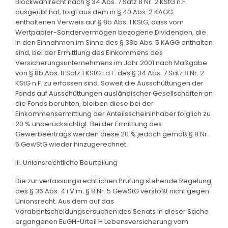
Blockwahlrecht nach § 34 Abs. 7 Satz 8 Nr. 2 KStG n.F.
ausgeübt hat, folgt aus dem in § 40 Abs. 2 KAGG
enthaltenen Verweis auf § 8b Abs. 1 KStG, dass vom
Wertpapier-Sondervermögen bezogene Dividenden, die
in den Einnahmen im Sinne des § 38b Abs. 5 KAGG enthalten
sind, bei der Ermittlung des Einkommens des
Versicherungsunternehmens im Jahr 2001 nach Maßgabe
von § 8b Abs. 8 Satz 1 KStG i.d.F. des § 34 Abs. 7 Satz 8 Nr. 2
KStG n.F. zu erfassen sind. Soweit die Ausschüttungen der
Fonds auf Ausschüttungen ausländischer Gesellschaften an
die Fonds beruhten, bleiben diese bei der
Einkommensermittlung der Anteilsscheininhaber folglich zu
20 % unberücksichtigt. Bei der Ermittlung des
Gewerbeertrags werden diese 20 % jedoch gemäß § 8 Nr.
5 GewStG wieder hinzugerechnet.
III. Unionsrechtliche Beurteilung
Die zur verfassungsrechtlichen Prüfung stehende Regelung
des § 36 Abs. 4 i.V.m. § 8 Nr. 5 GewStG verstößt nicht gegen
Unionsrecht. Aus dem auf das
Vorabentscheidungsersuchen des Senats in dieser Sache
ergangenen EuGH-Urteil H Lebensversicherung vom