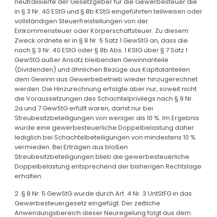
neutralisierte der Gesetzgeber für die Gewerbesteuer die
in § 3 Nr. 40 EStG und § 8b KStG eingeführten teilweisen oder
vollständigen Steuerfreistellungen von der
Einkommensteuer oder Körperschaftsteuer. Zu diesem
Zweck ordnete er in § 8 Nr. 5 Satz 1 GewStG an, dass die
nach § 3 Nr. 40 EStG oder § 8b Abs. 1 KStG über § 7 Satz 1
GewStG außer Ansatz bleibenden Gewinnanteile
(Dividenden) und ähnlichen Bezüge aus Kapitalanteilen
dem Gewinn aus Gewerbebetrieb wieder hinzugerechnet
werden. Die Hinzurechnung erfolgte aber nur, soweit nicht
die Voraussetzungen des Schachtelprivilegs nach § 9 Nr.
2a und 7 GewStG erfüllt waren, damit nur bei
Streubesitzbeteiligungen von weniger als 10 %. Im Ergebnis
wurde eine gewerbesteuerliche Doppelbelastung daher
lediglich bei Schachtelbeteiligungen von mindestens 10 %
vermieden. Bei Erträgen aus bloßen
Streubesitzbeteiligungen blieb die gewerbesteuerliche
Doppelbelastung entsprechend der bisherigen Rechtslage
erhalten.
2. § 8 Nr. 5 GewStG wurde durch Art. 4 Nr. 3 UntStFG in das
Gewerbesteuergesetz eingefügt. Der zeitliche
Anwendungsbereich dieser Neuregelung folgt aus dem