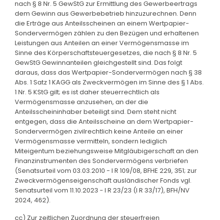
nach § 8 Nr. 5 GewStG zur Ermittlung des Gewerbeertrags
dem Gewinn aus Gewerbebetrieb hinzuzurechnen. Denn
die Erträge aus Anteilsscheinen an einem Wertpapier-
Sondervermögen zählen zu den Bezügen und erhaltenen
Leistungen aus Anteilen an einer Vermögensmasse im
Sinne des Körperschaftsteuergesetzes, die nach § 8 Nr. 5
GewStG Gewinnanteilen gleichgestellt sind. Das folgt
daraus, dass das Wertpapier-Sondervermögen nach § 38
Abs. 1 Satz 1 KAGG als Zweckvermögen im Sinne des § 1 Abs.
1 Nr. 5 KStG gilt; es ist daher steuerrechtlich als
Vermögensmasse anzusehen, an der die
Anteilsscheininhaber beteiligt sind. Dem steht nicht
entgegen, dass die Anteilsscheine an dem Wertpapier-
Sondervermögen zivilrechtlich keine Anteile an einer
Vermögensmasse vermitteln, sondern lediglich
Miteigentum beziehungsweise Mitgläubigerschaft an den
Finanzinstrumenten des Sondervermögens verbriefen
(Senatsurteil vom 03.03.2010 - I R 109/08, BFHE 229, 351; zur
Zweckvermögenseigenschaft ausländischer Fonds vgl.
Senatsurteil vom 11.10.2023 - I R 23/23 (I R 33/17), BFH/NV
2024, 462).
cc) Zur zeitlichen Zuordnung der steuerfreien