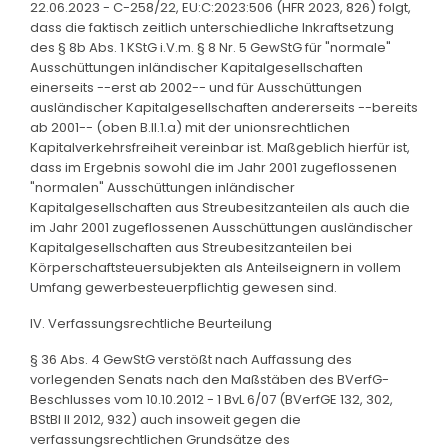
22.06.2023 - C-258/22, EU:C:2023:506 (HFR 2023, 826) folgt,
dass die faktisch zeitlich unterschiedliche Inkraftsetzung
des § 8b Abs. 1 KStG i.V.m. § 8 Nr. 5 GewStG für "normale"
Ausschüttungen inländischer Kapitalgesellschaften
einerseits --erst ab 2002-- und für Ausschüttungen
ausländischer Kapitalgesellschaften andererseits --bereits
ab 2001-- (oben B.II.1.a) mit der unionsrechtlichen
Kapitalverkehrsfreiheit vereinbar ist. Maßgeblich hierfür ist,
dass im Ergebnis sowohl die im Jahr 2001 zugeflossenen
"normalen" Ausschüttungen inländischer
Kapitalgesellschaften aus Streubesitzanteilen als auch die
im Jahr 2001 zugeflossenen Ausschüttungen ausländischer
Kapitalgesellschaften aus Streubesitzanteilen bei
Körperschaftsteuersubjekten als Anteilseignern in vollem
Umfang gewerbesteuerpflichtig gewesen sind.
IV. Verfassungsrechtliche Beurteilung
§ 36 Abs. 4 GewStG verstößt nach Auffassung des
vorlegenden Senats nach den Maßstäben des BVerfG-
Beschlusses vom 10.10.2012 - 1 BvL 6/07 (BVerfGE 132, 302,
BStBl II 2012, 932) auch insoweit gegen die
verfassungsrechtlichen Grundsätze des