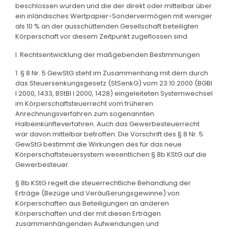
beschlossen wurden und die der direkt oder mittelbar über
ein inländisches Wertpapier-Sondervermögen mit weniger
als 10 % an der ausschüttenden Gesellschaft beteiligten
Körperschaft vor diesem Zeitpunkt zugeflossen sind.
I. Rechtsentwicklung der maßgebenden Bestimmungen
1. § 8 Nr. 5 GewStG steht im Zusammenhang mit dem durch
das Steuersenkungsgesetz (StSenkG) vom 23.10.2000 (BGBl
I 2000, 1433, BStBl I 2000, 1428) eingeleiteten Systemwechsel
im Körperschaftsteuerrecht vom früheren
Anrechnungsverfahren zum sogenannten
Halbeinkünfteverfahren. Auch das Gewerbesteuerrecht
war davon mittelbar betroffen. Die Vorschrift des § 8 Nr. 5
GewStG bestimmt die Wirkungen des für das neue
Körperschaftsteuersystem wesentlichen § 8b KStG auf die
Gewerbesteuer.
§ 8b KStG regelt die steuerrechtliche Behandlung der
Erträge (Bezüge und Veräußerungsgewinne) von
Körperschaften aus Beteiligungen an anderen
Körperschaften und der mit diesen Erträgen
zusammenhängenden Aufwendungen und