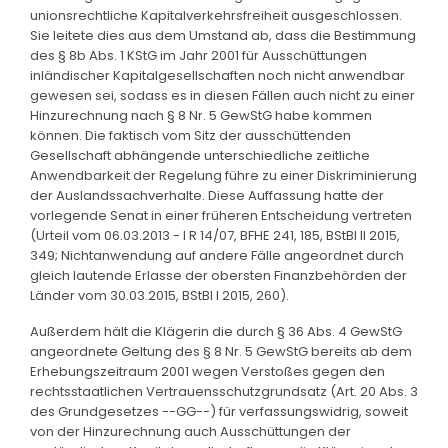
unionsrechtliche Kapitalverkehrsfreiheit ausgeschlossen.
Sie leitete dies aus dem Umstand ab, dass die Bestimmung
des § 8b Abs. 1 KStG im Jahr 2001 für Ausschüttungen
inländischer Kapitalgesellschaften noch nicht anwendbar
gewesen sei, sodass es in diesen Fällen auch nicht zu einer
Hinzurechnung nach § 8 Nr. 5 GewStG habe kommen
können. Die faktisch vom Sitz der ausschüttenden
Gesellschaft abhängende unterschiedliche zeitliche
Anwendbarkeit der Regelung führe zu einer Diskriminierung
der Auslandssachverhalte. Diese Auffassung hatte der
vorlegende Senat in einer früheren Entscheidung vertreten
(Urteil vom 06.03.2013 - I R 14/07, BFHE 241, 185, BStBl II 2015,
349; Nichtanwendung auf andere Fälle angeordnet durch
gleich lautende Erlasse der obersten Finanzbehörden der
Länder vom 30.03.2015, BStBl I 2015, 260).
Außerdem hält die Klägerin die durch § 36 Abs. 4 GewStG
angeordnete Geltung des § 8 Nr. 5 GewStG bereits ab dem
Erhebungszeitraum 2001 wegen Verstoßes gegen den
rechtsstaatlichen Vertrauensschutzgrundsatz (Art. 20 Abs. 3
des Grundgesetzes --GG--) für verfassungswidrig, soweit
von der Hinzurechnung auch Ausschüttungen der