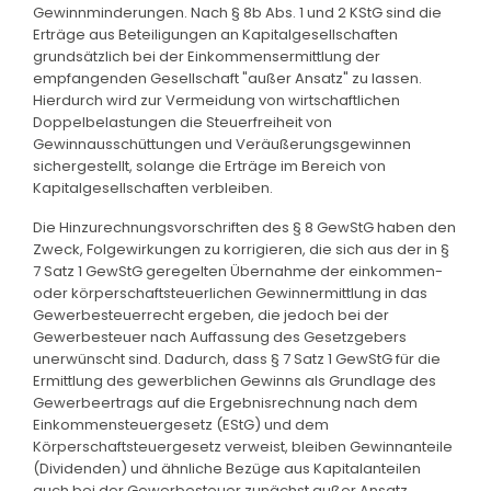
Gewinnminderungen. Nach § 8b Abs. 1 und 2 KStG sind die
Erträge aus Beteiligungen an Kapitalgesellschaften
grundsätzlich bei der Einkommensermittlung der
empfangenden Gesellschaft "außer Ansatz" zu lassen.
Hierdurch wird zur Vermeidung von wirtschaftlichen
Doppelbelastungen die Steuerfreiheit von
Gewinnausschüttungen und Veräußerungsgewinnen
sichergestellt, solange die Erträge im Bereich von
Kapitalgesellschaften verbleiben.
Die Hinzurechnungsvorschriften des § 8 GewStG haben den
Zweck, Folgewirkungen zu korrigieren, die sich aus der in §
7 Satz 1 GewStG geregelten Übernahme der einkommen-
oder körperschaftsteuerlichen Gewinnermittlung in das
Gewerbesteuerrecht ergeben, die jedoch bei der
Gewerbesteuer nach Auffassung des Gesetzgebers
unerwünscht sind. Dadurch, dass § 7 Satz 1 GewStG für die
Ermittlung des gewerblichen Gewinns als Grundlage des
Gewerbeertrags auf die Ergebnisrechnung nach dem
Einkommensteuergesetz (EStG) und dem
Körperschaftsteuergesetz verweist, bleiben Gewinnanteile
(Dividenden) und ähnliche Bezüge aus Kapitalanteilen
auch bei der Gewerbesteuer zunächst außer Ansatz,