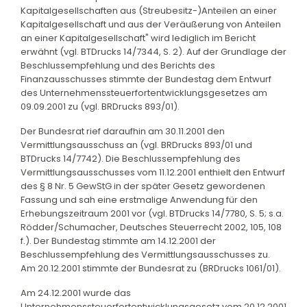
Kapitalgesellschaften aus (Streubesitz-)Anteilen an einer
Kapitalgesellschaft und aus der Veräußerung von Anteilen
an einer Kapitalgesellschaft" wird lediglich im Bericht
erwähnt (vgl. BTDrucks 14/7344, S. 2). Auf der Grundlage der
Beschlussempfehlung und des Berichts des
Finanzausschusses stimmte der Bundestag dem Entwurf
des Unternehmenssteuerfortentwicklungsgesetzes am
09.09.2001 zu (vgl. BRDrucks 893/01).
Der Bundesrat rief daraufhin am 30.11.2001 den
Vermittlungsausschuss an (vgl. BRDrucks 893/01 und
BTDrucks 14/7742). Die Beschlussempfehlung des
Vermittlungsausschusses vom 11.12.2001 enthielt den Entwurf
des § 8 Nr. 5 GewStG in der später Gesetz gewordenen
Fassung und sah eine erstmalige Anwendung für den
Erhebungszeitraum 2001 vor (vgl. BTDrucks 14/7780, S. 5; s.a.
Rödder/Schumacher, Deutsches Steuerrecht 2002, 105, 108
f.). Der Bundestag stimmte am 14.12.2001 der
Beschlussempfehlung des Vermittlungsausschusses zu.
Am 20.12.2001 stimmte der Bundesrat zu (BRDrucks 1061/01).
Am 24.12.2001 wurde das
Unternehmenssteuerfortentwicklungsgesetz vom 20.12.2001