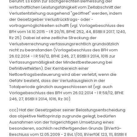
berührt. Es kann zur sachgerechten Bemessung der
wirtschaftlichen Leistungsfähigkeit vom Zeitabschnitt der
Verlustentstehung ausgehend "geöffnet" werden, indem
der Gesetzgeber Verlustrücktrags- oder -
vortragsmöglichkeiten schafft (vgl. Vorlagebeschluss des
BFH vom 14.10.2015 - I R 20/15, BFHE 252, 44, BStBl II 2017, 1240,
Rz 25). Dabei ist eine zeitliche Streckung der
Verlustverrechnung verfassungsrechtlich grundsätzlich
nicht zu beanstanden (Vorlagebeschluss des BFH vom
26.02.2014 - I R 59/12, BFHE 246, 27, BStBl II 2014, 1016 zur
Verfassungsmäßigkeit der Mindestbesteuerung bei
Definitiveffekten). Der Kernbereich einer
Nettoertragsbesteuerung wird aber verletzt, wenn die
Gefahr besteht, dass der Verlustausgleich in der
Totalperiode gänzlich ausgeschlossen ist (vgl. auch
Vorlagebeschluss des BFH vom 26.02.2014 - I R 59/12, BFHE
246, 27, BStBl II 2014, 1016, Rz 30).
ccc) Hat der Gesetzgeber seiner Belastungsentscheidung
das objektive Nettoprinzip zugrunde gelegt, bedürfen
Ausnahmen von der folgerichtigen Umsetzung eines
besonderen, sachlich rechtfertigenden Grunds (BVerfG-
Beschluss vom 12.05.2009 - 2 BvL 1/00, BVerfGE 123, 111, BStBl II