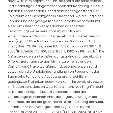
aber Willkür im objektiven Sinn, das heißt die tatsächliche
und eindeutige Unangemessenheit der Regelung in Bezug
auf den zu ordnenden Gesetzgebungsgegenstand. Der
Spielraum des Gesetzgebers endet dort, wo die ungleiche
Behandlung der geregelten Sachverhalte nicht mehr mit
einer am Gerechtigkeitsgedanken orientierten
Betrachtungsweise vereinbar ist, wo also ein
einleuchtender Grund für die gesetzliche Differenzierung
fehlt (vgl. z.B. BVerfG-Beschlüsse vom 05.10.1993 - 1 BvL
34/81, BVerfGE 89, 132, unter B.I. [Rz 39]; vom 29.03.2017 - 2
BvL 6/11, BVerfGE 145, 106, BStBl II 2017, 1082, Rz 101, m.w.N.). Die
Anforderungen an Rechtfertigungsgründe für gesetzliche
Differenzierungen steigen bis hin zu einer strengen
Verhältnismäßigkeitsprüfung, insbesondere wenn und
soweit sich die Ungleichbehandlung von Personen oder
Sachverhalten auf die Ausübung grundrechtlich
geschützter Freiheiten auswirken kann. Insoweit ist speziell
im Steuerrecht dessen Qualität als intensives Eingriffsrecht
zu berücksichtigen. Zudem verschärfen sich die
verfassungsrechtlichen Anforderungen, je weniger die
Merkmale, an die die gesetzliche Differenzierung anknüpft,
für den Einzelnen verfügbar sind (vgl. zuletzt BVerfG-
Beschluss vom 28.11.2023 - 2 BvL 8/13, BGBl I 2024, Nr. 47, Rz