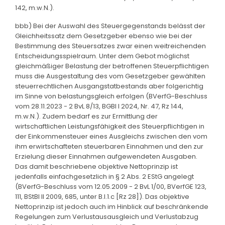
142, m.w.N.).
bbb) Bei der Auswahl des Steuergegenstands belässt der
Gleichheitssatz dem Gesetzgeber ebenso wie bei der
Bestimmung des Steuersatzes zwar einen weitreichenden
Entscheidungsspielraum. Unter dem Gebot möglichst
gleichmäßiger Belastung der betroffenen Steuerpflichtigen
muss die Ausgestaltung des vom Gesetzgeber gewählten
steuerrechtlichen Ausgangstatbestands aber folgerichtig
im Sinne von belastungsgleich erfolgen (BVerfG-Beschluss
vom 28.11.2023 - 2 BvL 8/13, BGBl I 2024, Nr. 47, Rz 144,
m.w.N.). Zudem bedarf es zur Ermittlung der
wirtschaftlichen Leistungsfähigkeit des Steuerpflichtigen in
der Einkommensteuer eines Ausgleichs zwischen den vom
ihm erwirtschafteten steuerbaren Einnahmen und den zur
Erzielung dieser Einnahmen aufgewendeten Ausgaben.
Das damit beschriebene objektive Nettoprinzip ist
jedenfalls einfachgesetzlich in § 2 Abs. 2 EStG angelegt
(BVerfG-Beschluss vom 12.05.2009 - 2 BvL 1/00, BVerfGE 123,
111, BStBl II 2009, 685, unter B.I.1.c [Rz 28]). Das objektive
Nettoprinzip ist jedoch auch im Hinblick auf beschränkende
Regelungen zum Verlustausausgleich und Verlustabzug