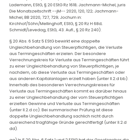
Lademann, EStG, § 20 EStG Rz 1618; Jachmann-Michel, juris
Die Monatszeitschrift --jM-- 2020, 120, 122; Jachmann-
Michel, BB 2020, 727, 729; Jochum in:
Kirchhof/Söhn/Mellinghoff, EStG, § 20 Rz H 68d;
Schmidt/Levedag, EStG, 43. Aufl., § 20 Rz 240).
§ 20 Abs. 6 Satz 5 EStG bewirkt eine doppelte
Ungleichbehandlung von Steuerpflichtigen, die Verluste
aus Termingeschäften erzielen. Der besondere
Verrechnungskreis für Verluste aus Termingeschäften führt
zu einer Ungleichbehandlung von Steuerpflichtigen, je
nachdem, ob diese Verluste aus Termingeschäften oder
aus anderen Kapitalanlagen erzielt haben (unter II.2.d bb).
Innerhalb des besonderen Verrechnungskreises für
Verluste aus Termingeschäften kommt es darüber hinaus
zu einer Ungleichbehandlung der vom Steuerpflichtigen
erzielten Gewinne und Verluste aus Termingeschäften
(unter II.2.d cc). Bei summarischer Prüfung ist diese
doppelte Ungleichbehandlung sachlich nicht durch
ausreichend tragfähige Gründe gerechtfertigt (unter II.2.d
dd).
aa) In § 20 Abs. 6 Satz 1 und 2 EStG hat der Gesetzgeber die