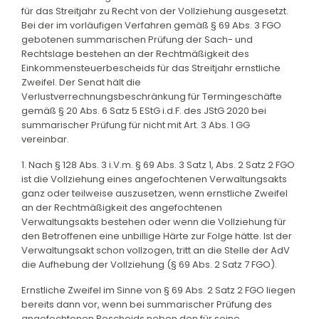
für das Streitjahr zu Recht von der Vollziehung ausgesetzt.
Bei der im vorläufigen Verfahren gemäß § 69 Abs. 3 FGO
gebotenen summarischen Prüfung der Sach- und
Rechtslage bestehen an der Rechtmäßigkeit des
Einkommensteuerbescheids für das Streitjahr ernstliche
Zweifel. Der Senat hält die
Verlustverrechnungsbeschränkung für Termingeschäfte
gemäß § 20 Abs. 6 Satz 5 EStG i.d.F. des JStG 2020 bei
summarischer Prüfung für nicht mit Art. 3 Abs. 1 GG
vereinbar.
1. Nach § 128 Abs. 3 i.V.m. § 69 Abs. 3 Satz 1, Abs. 2 Satz 2 FGO
ist die Vollziehung eines angefochtenen Verwaltungsakts
ganz oder teilweise auszusetzen, wenn ernstliche Zweifel
an der Rechtmäßigkeit des angefochtenen
Verwaltungsakts bestehen oder wenn die Vollziehung für
den Betroffenen eine unbillige Härte zur Folge hätte. Ist der
Verwaltungsakt schon vollzogen, tritt an die Stelle der AdV
die Aufhebung der Vollziehung (§ 69 Abs. 2 Satz 7 FGO).
Ernstliche Zweifel im Sinne von § 69 Abs. 2 Satz 2 FGO liegen
bereits dann vor, wenn bei summarischer Prüfung des
angefochtenen Bescheids neben den für seine