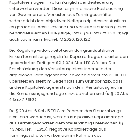
Kapitalvermögen-- vollumfänglich der Besteuerung
unterworfen werden. Diese asymmetrische Besteuerung
von Gewinnen und Verlusten aus Termingeschäften
widerspricht dem objektiven Nettoprinzip, dessen Ausfluss
es gerade ist, dass Gewinne und Verluste steuerlich gleich
behandelt werden (HHR/Buge, EStG, § 20 EStG Rz J 20-4; vgl.
auch Jachmann-Michel, jM 2020, 120, 122).
Die Regelung widerstreitet auch den grundsätzlichen
Einkünfteermittlungsregeln für Kapitalerträge, die unter den
gesonderten Tarif gemäß § 32d Abs. 1 EStG fallen. Die
Beschränkung des Verlustausgleichs innerhalb der
artgleichen Termingeschäfte, soweit die Verluste 20.000 €
übersteigen, steht im Gegensatz zum Grundprinzip, dass
andere Kapitalerträge erst nach dem Verlustausgleich in
die Bemessungsgrundlage einzubeziehen sind (s. § 20 Abs.
6 Satz 2 EStG).
Da § 20 Abs. 6 Satz 5 EStG im Rahmen des Steuerabzugs
nicht anzuwenden ist, werden nur positive Kapitalerträge
aus Termingeschäften dem Steuerabzug unterworfen (§
43 Abs. 1 Nr. 11 EStG). Negative Kapitalerträge aus
Termingeschäften wirken sich im Rahmen des