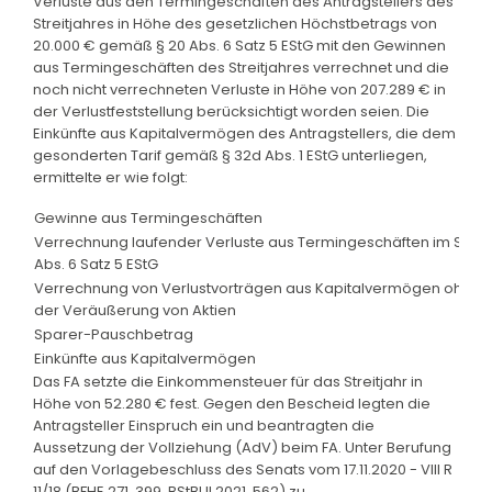
Verluste aus den Termingeschäften des Antragstellers des
Streitjahres in Höhe des gesetzlichen Höchstbetrags von
20.000 € gemäß § 20 Abs. 6 Satz 5 EStG mit den Gewinnen
aus Termingeschäften des Streitjahres verrechnet und die
noch nicht verrechneten Verluste in Höhe von 207.289 € in
der Verlustfeststellung berücksichtigt worden seien. Die
Einkünfte aus Kapitalvermögen des Antragstellers, die dem
gesonderten Tarif gemäß § 32d Abs. 1 EStG unterliegen,
ermittelte er wie folgt:
Gewinne aus Termingeschäften
Verrechnung laufender Verluste aus Termingeschäften im Sinne
Abs. 6 Satz 5 EStG
Verrechnung von Verlustvorträgen aus Kapitalvermögen ohne V
der Veräußerung von Aktien
Sparer-Pauschbetrag
Einkünfte aus Kapitalvermögen
Das FA setzte die Einkommensteuer für das Streitjahr in
Höhe von 52.280 € fest. Gegen den Bescheid legten die
Antragsteller Einspruch ein und beantragten die
Aussetzung der Vollziehung (AdV) beim FA. Unter Berufung
auf den Vorlagebeschluss des Senats vom 17.11.2020 - VIII R
11/18 (BFHE 271, 399, BStBl II 2021, 562) zu