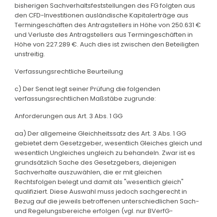
bisherigen Sachverhaltsfeststellungen des FG folgten aus
den CFD-Investitionen ausländische Kapitalerträge aus
Termingeschäften des Antragstellers in Höhe von 250.631 €
und Verluste des Antragstellers aus Termingeschäften in
Höhe von 227.289 €. Auch dies ist zwischen den Beteiligten
unstreitig.
Verfassungsrechtliche Beurteilung
c) Der Senat legt seiner Prüfung die folgenden
verfassungsrechtlichen Maßstäbe zugrunde:
Anforderungen aus Art. 3 Abs. 1 GG
aa) Der allgemeine Gleichheitssatz des Art. 3 Abs. 1 GG
gebietet dem Gesetzgeber, wesentlich Gleiches gleich und
wesentlich Ungleiches ungleich zu behandeln. Zwar ist es
grundsätzlich Sache des Gesetzgebers, diejenigen
Sachverhalte auszuwählen, die er mit gleichen
Rechtsfolgen belegt und damit als "wesentlich gleich"
qualifiziert. Diese Auswahl muss jedoch sachgerecht in
Bezug auf die jeweils betroffenen unterschiedlichen Sach-
und Regelungsbereiche erfolgen (vgl. nur BVerfG-