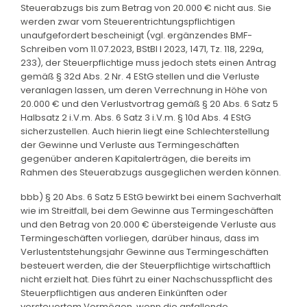
Steuerabzugs bis zum Betrag von 20.000 € nicht aus. Sie
werden zwar vom Steuerentrichtungspflichtigen
unaufgefordert bescheinigt (vgl. ergänzendes BMF-
Schreiben vom 11.07.2023, BStBl I 2023, 1471, Tz. 118, 229a,
233), der Steuerpflichtige muss jedoch stets einen Antrag
gemäß § 32d Abs. 2 Nr. 4 EStG stellen und die Verluste
veranlagen lassen, um deren Verrechnung in Höhe von
20.000 € und den Verlustvortrag gemäß § 20 Abs. 6 Satz 5
Halbsatz 2 i.V.m. Abs. 6 Satz 3 i.V.m. § 10d Abs. 4 EStG
sicherzustellen. Auch hierin liegt eine Schlechterstellung
der Gewinne und Verluste aus Termingeschäften
gegenüber anderen Kapitalerträgen, die bereits im
Rahmen des Steuerabzugs ausgeglichen werden können.
bbb) § 20 Abs. 6 Satz 5 EStG bewirkt bei einem Sachverhalt
wie im Streitfall, bei dem Gewinne aus Termingeschäften
und den Betrag von 20.000 € übersteigende Verluste aus
Termingeschäften vorliegen, darüber hinaus, dass im
Verlustentstehungsjahr Gewinne aus Termingeschäften
besteuert werden, die der Steuerpflichtige wirtschaftlich
nicht erzielt hat. Dies führt zu einer Nachschusspflicht des
Steuerpflichtigen aus anderen Einkünften oder
versteuertem Vermögen, wenn die anfallende