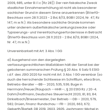
2009, 685, unter B.I.1.c [Rz 28]). Der rein fiskalische Zweck
staatlicher Einnahmenerhöhung ist nicht als besonderer
sachlicher Grund in diesem Sinne anzuerkennen (BVerfG-
Beschluss vom 28.11.2023 - 2 BvL 8/13, BGBl I 2024, Nr. 47, Rz
147, m.w.N.). Als besondere sachliche Gründe kommen
unter anderem außerfiskalische Lenkungszwecke oder
Typisierungs- und Vereinfachungserfordernisse in Betracht
(BVerfG-Beschluss vom 28.11.2023 - 2 BvL 8/13, BGBl I 2024,
Nr. 47, m.w.N.).
Unvereinbarkeit mit Art. 3 Abs. 1 GG
d) Ausgehend von den dargelegten
verfassungsrechtlichen Maßstäben hält der Senat bei der
gebotenen summarischen Prüfung § 20 Abs. 6 Satz 5 EStG
i.d.F. des JStG 2020 für nicht mit Art. 3 Abs. 1 GG vereinbar (so
auch die herrschende Sichtweise im Schrifttum, etwa Bron,
Betriebs-Berater --BB-- 2020, 535, 536; Buge in
Herrmann/Heuer/Raupach --HHR--, § 20 EStG Rz J 20-4;
Dahm/Hoffmann, Deutsches Steuerrecht 2020, 81, 83, 84;
Dinkelbach/Briesemeister, Der Betrieb --DB-- 2020, 579,
582; Drüen, Finanz-Rundschau --FR-- 2020, 663, 672;
Geberth/Bartelt, DB 2019, 2603, 2605; Jachmann-Michel in