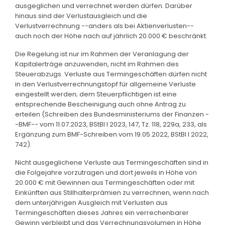
ausgeglichen und verrechnet werden dürfen. Darüber
hinaus sind der Verlustausgleich und die
Verlustverrechnung --anders als bei Aktienverlusten--
auch noch der Höhe nach auf jährlich 20.000 € beschränkt.
Die Regelung ist nur im Rahmen der Veranlagung der
Kapitalerträge anzuwenden, nicht im Rahmen des
Steuerabzugs. Verluste aus Termingeschäften dürfen nicht
in den Verlustverrechnungstopf für allgemeine Verluste
eingestellt werden; dem Steuerpflichtigen ist eine
entsprechende Bescheinigung auch ohne Antrag zu
erteilen (Schreiben des Bundesministeriums der Finanzen -
-BMF-- vom 11.07.2023, BStBl I 2023, 147, Tz. 118, 229a, 233, als
Ergänzung zum BMF-Schreiben vom 19.05.2022, BStBl I 2022,
742).
Nicht ausgeglichene Verluste aus Termingeschäften sind in
die Folgejahre vorzutragen und dort jeweils in Höhe von
20.000 € mit Gewinnen aus Termingeschäften oder mit
Einkünften aus Stillhalterprämien zu verrechnen, wenn nach
dem unterjährigen Ausgleich mit Verlusten aus
Termingeschäften dieses Jahres ein verrechenbarer
Gewinn verbleibt und das Verrechnungsvolumen in Höhe