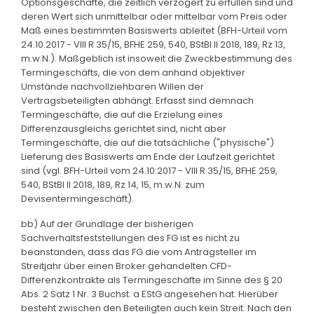
Optionsgeschäfte, die zeitlich verzögert zu erfüllen sind und
deren Wert sich unmittelbar oder mittelbar vom Preis oder
Maß eines bestimmten Basiswerts ableitet (BFH-Urteil vom
24.10.2017 - VIII R 35/15, BFHE 259, 540, BStBl II 2018, 189, Rz 13,
m.w.N.). Maßgeblich ist insoweit die Zweckbestimmung des
Termingeschäfts, die von dem anhand objektiver
Umstände nachvollziehbaren Willen der
Vertragsbeteiligten abhängt. Erfasst sind demnach
Termingeschäfte, die auf die Erzielung eines
Differenzausgleichs gerichtet sind, nicht aber
Termingeschäfte, die auf die tatsächliche ("physische")
Lieferung des Basiswerts am Ende der Laufzeit gerichtet
sind (vgl. BFH-Urteil vom 24.10.2017 - VIII R 35/15, BFHE 259,
540, BStBl II 2018, 189, Rz 14, 15, m.w.N. zum
Devisentermingeschäft).
bb) Auf der Grundlage der bisherigen
Sachverhaltsfeststellungen des FG ist es nicht zu
beanstanden, dass das FG die vom Antragsteller im
Streitjahr über einen Broker gehandelten CFD-
Differenzkontrakte als Termingeschäfte im Sinne des § 20
Abs. 2 Satz 1 Nr. 3 Buchst. a EStG angesehen hat. Hierüber
besteht zwischen den Beteiligten auch kein Streit. Nach den