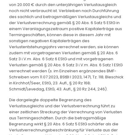
von 20.000 € durch den unterjährigen Verlustausgleich
noch nicht verbraucht ist. Verbleiben nach Durchführung
des sachlich und betragsmäßigen Verlustausgleichs und
der Verlustverrechnung gemäß § 20 Abs. 6 Satz 5 EStG in
einem Veranlagungszeitraum positive Kapitalerträge aus
Termingeschäften, können diese in diesem Jahr mit
sonstigen negativen Kapitalerträgen des
Verlustentstehungsjahrs verrechnet werden; sie können
zudem mit vorgetragenen Verlusten gemäß § 20 Abs. 6
Satz 3 i.V.m. Abs. 6 Satz 6 EStG und mit vorgetragenen
Verlusten gemäß § 20 Abs. 6 Satz 3 i.V.m. Abs. 6 Satz 1 EStG
verrechnet werden (s. im Einzelnen ergänzendes BMF-
Schreiben vom 11.07.2023, BStBl I 2023, 1471, Tz. 118; Bleschick
in Kirchhof/Seer, EStG, 23. Aufl., § 20 Rz 168;
Schmidt/Levedag, EStG, 43. Aufl., § 20 Rz 244, 246).
Die dargelegte doppelte Begrenzung des
Verlustausgleichs und der Verlustverrechnung führt zu
einer zeitlichen Streckung der Verrechnung von Verlusten
aus Termingeschäften. Durch die betragsmäßige
Begrenzung wirkt § 20 Abs. 6 Satz 5 EStG schärfer als die
Verlustverrechnungsbeschränkung für Verluste aus der