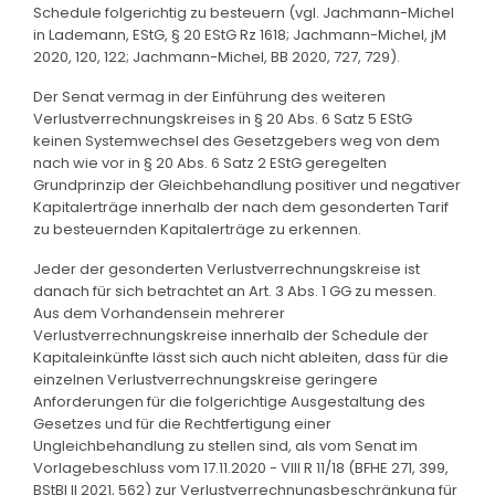
Schedule folgerichtig zu besteuern (vgl. Jachmann-Michel
in Lademann, EStG, § 20 EStG Rz 1618; Jachmann-Michel, jM
2020, 120, 122; Jachmann-Michel, BB 2020, 727, 729).
Der Senat vermag in der Einführung des weiteren
Verlustverrechnungskreises in § 20 Abs. 6 Satz 5 EStG
keinen Systemwechsel des Gesetzgebers weg von dem
nach wie vor in § 20 Abs. 6 Satz 2 EStG geregelten
Grundprinzip der Gleichbehandlung positiver und negativer
Kapitalerträge innerhalb der nach dem gesonderten Tarif
zu besteuernden Kapitalerträge zu erkennen.
Jeder der gesonderten Verlustverrechnungskreise ist
danach für sich betrachtet an Art. 3 Abs. 1 GG zu messen.
Aus dem Vorhandensein mehrerer
Verlustverrechnungskreise innerhalb der Schedule der
Kapitaleinkünfte lässt sich auch nicht ableiten, dass für die
einzelnen Verlustverrechnungskreise geringere
Anforderungen für die folgerichtige Ausgestaltung des
Gesetzes und für die Rechtfertigung einer
Ungleichbehandlung zu stellen sind, als vom Senat im
Vorlagebeschluss vom 17.11.2020 - VIII R 11/18 (BFHE 271, 399,
BStBl II 2021, 562) zur Verlustverrechnungsbeschränkung für