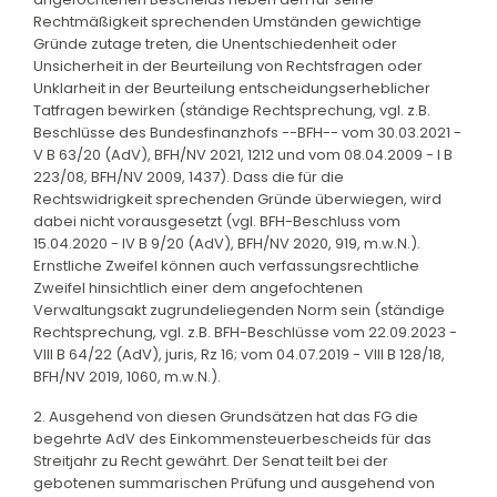
Rechtmäßigkeit sprechenden Umständen gewichtige
Gründe zutage treten, die Unentschiedenheit oder
Unsicherheit in der Beurteilung von Rechtsfragen oder
Unklarheit in der Beurteilung entscheidungserheblicher
Tatfragen bewirken (ständige Rechtsprechung, vgl. z.B.
Beschlüsse des Bundesfinanzhofs --BFH-- vom 30.03.2021 -
V B 63/20 (AdV), BFH/NV 2021, 1212 und vom 08.04.2009 - I B
223/08, BFH/NV 2009, 1437). Dass die für die
Rechtswidrigkeit sprechenden Gründe überwiegen, wird
dabei nicht vorausgesetzt (vgl. BFH-Beschluss vom
15.04.2020 - IV B 9/20 (AdV), BFH/NV 2020, 919, m.w.N.).
Ernstliche Zweifel können auch verfassungsrechtliche
Zweifel hinsichtlich einer dem angefochtenen
Verwaltungsakt zugrundeliegenden Norm sein (ständige
Rechtsprechung, vgl. z.B. BFH-Beschlüsse vom 22.09.2023 -
VIII B 64/22 (AdV), juris, Rz 16; vom 04.07.2019 - VIII B 128/18,
BFH/NV 2019, 1060, m.w.N.).
2. Ausgehend von diesen Grundsätzen hat das FG die
begehrte AdV des Einkommensteuerbescheids für das
Streitjahr zu Recht gewährt. Der Senat teilt bei der
gebotenen summarischen Prüfung und ausgehend von