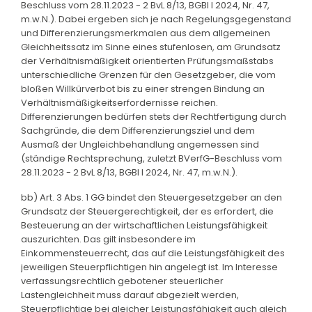
Beschluss vom 28.11.2023 - 2 BvL 8/13, BGBl I 2024, Nr. 47,
m.w.N.). Dabei ergeben sich je nach Regelungsgegenstand
und Differenzierungsmerkmalen aus dem allgemeinen
Gleichheitssatz im Sinne eines stufenlosen, am Grundsatz
der Verhältnismäßigkeit orientierten Prüfungsmaßstabs
unterschiedliche Grenzen für den Gesetzgeber, die vom
bloßen Willkürverbot bis zu einer strengen Bindung an
Verhältnismäßigkeitserfordernisse reichen.
Differenzierungen bedürfen stets der Rechtfertigung durch
Sachgründe, die dem Differenzierungsziel und dem
Ausmaß der Ungleichbehandlung angemessen sind
(ständige Rechtsprechung, zuletzt BVerfG-Beschluss vom
28.11.2023 - 2 BvL 8/13, BGBl I 2024, Nr. 47, m.w.N.).
bb) Art. 3 Abs. 1 GG bindet den Steuergesetzgeber an den
Grundsatz der Steuergerechtigkeit, der es erfordert, die
Besteuerung an der wirtschaftlichen Leistungsfähigkeit
auszurichten. Das gilt insbesondere im
Einkommensteuerrecht, das auf die Leistungsfähigkeit des
jeweiligen Steuerpflichtigen hin angelegt ist. Im Interesse
verfassungsrechtlich gebotener steuerlicher
Lastengleichheit muss darauf abgezielt werden,
Steuerpflichtige bei gleicher Leistungsfähigkeit auch gleich