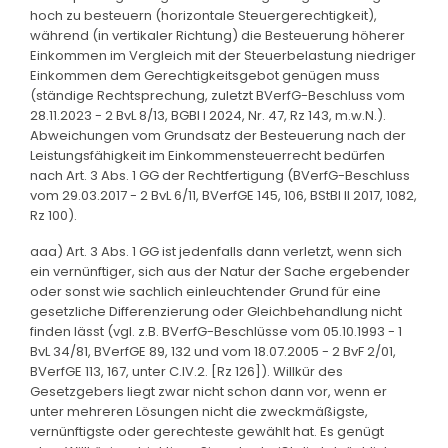
hoch zu besteuern (horizontale Steuergerechtigkeit),
während (in vertikaler Richtung) die Besteuerung höherer
Einkommen im Vergleich mit der Steuerbelastung niedriger
Einkommen dem Gerechtigkeitsgebot genügen muss
(ständige Rechtsprechung, zuletzt BVerfG-Beschluss vom
28.11.2023 - 2 BvL 8/13, BGBl I 2024, Nr. 47, Rz 143, m.w.N.).
Abweichungen vom Grundsatz der Besteuerung nach der
Leistungsfähigkeit im Einkommensteuerrecht bedürfen
nach Art. 3 Abs. 1 GG der Rechtfertigung (BVerfG-Beschluss
vom 29.03.2017 - 2 BvL 6/11, BVerfGE 145, 106, BStBl II 2017, 1082,
Rz 100).
aaa) Art. 3 Abs. 1 GG ist jedenfalls dann verletzt, wenn sich
ein vernünftiger, sich aus der Natur der Sache ergebender
oder sonst wie sachlich einleuchtender Grund für eine
gesetzliche Differenzierung oder Gleichbehandlung nicht
finden lässt (vgl. z.B. BVerfG-Beschlüsse vom 05.10.1993 - 1
BvL 34/81, BVerfGE 89, 132 und vom 18.07.2005 - 2 BvF 2/01,
BVerfGE 113, 167, unter C.IV.2. [Rz 126]). Willkür des
Gesetzgebers liegt zwar nicht schon dann vor, wenn er
unter mehreren Lösungen nicht die zweckmäßigste,
vernünftigste oder gerechteste gewählt hat. Es genügt