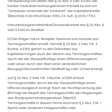
Veräußerung von Aktien des § 20 Abs. 6 Satz 4 EStG. Bei
beiden Verlustverrechnungskreisen handelt es sich um
"Schedulen innerhalb der Schedule" der Kapitaleinkünfte
(Bleschick in Kirchhof/Seer, EStG, 23. Aufl., § 20 Rz 177a).
Entscheidungserheblichkeit/Anwendbarkeit des § 20 Abs. 6
Satz 5 EStG im Streitfall
b) Der Kläger hat im Streitjahr Gewinne und Verluste aus
Termingeschäften erzielt. Gemäß § 20 Abs. 2 Satz 1 Nr. 3
Buchst. a EStG gehört zu den Einkünften aus
Kapitalvermögen auch der Gewinn aus Termingeschäften,
durch die der Steuerpflichtige einen Differenzausgleich
oder einen durch den Wert einer veränderlichen
Bezugsgröße bestimmten Geldbetrag oder Vorteil erlangt.
aa) § 20 Abs. 2 Satz 1 Nr. 3 Buchst. a EStG erfasst
Termingeschäfte, durch die der Steuerpflichtige einen
Differenzausgleich erlangt. Nach der Rechtsprechung des
BFH folgt der Begriff des Termingeschäfts den Regelungen
des Wertpapierhandelsgesetzes (WpHG);
Termingeschäfte in diesem Sinne sind nach § 2 Abs. 2 Nr. 1
WpHG unter anderem Festgeschäfte oder