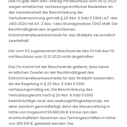
Das FG gab dem AdV-Antrag mit Beschluss vom 05.12.2023
wegen erheblicher verfassungsrechtlicher Bedenken an
der Vereinbarkeit der Beschränkung der
Verlustverrechnung gemäß § 20 Abs. 6 Satz 5 EStG i.d.F. des
JStG 2020 mit Art. 3 Abs. 1 des Grundgesetzes (GG) statt. Die
Rechtmäßigkeit des angefochtenen
Einkommensteuerbescheids für das Streitjahr sei ernstlich
zweifelhaft.
Der vom FG zugelassenen Beschwerde des FA hat das FG
mit Beschluss vom 13.12.2023 nicht abgeholfen.
Das FA macht mit der Beschwerde geltend, dass keine
ernstlichen Zweifel an der Rechtmäßigkeit des
Einkommensteuerbescheids für das Streitjahr bestünden,
da die Regelung in § 20 Abs. 6 Satz 5 EStG
verfassungsmäßig sei. Die Beschränkung des
Verlustausgleichs nach § 20 Abs. 6 Satz 5 EStG
beeinträchtige zwar das Leistungsfähigkeitsprinzip, sei
aber sachlich gerechtfertigt, denn die Steuerzahlung in
Höhe von insgesamt 59.860,60 € könne aus den
erwirtschafteten Gewinnen aus Termingeschäften in Höhe
von 250.631 € geleistet werden. Die