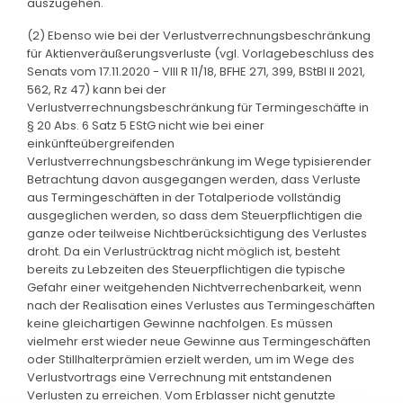
auszugehen.
(2) Ebenso wie bei der Verlustverrechnungsbeschränkung
für Aktienveräußerungsverluste (vgl. Vorlagebeschluss des
Senats vom 17.11.2020 - VIII R 11/18, BFHE 271, 399, BStBl II 2021,
562, Rz 47) kann bei der
Verlustverrechnungsbeschränkung für Termingeschäfte in
§ 20 Abs. 6 Satz 5 EStG nicht wie bei einer
einkünfteübergreifenden
Verlustverrechnungsbeschränkung im Wege typisierender
Betrachtung davon ausgegangen werden, dass Verluste
aus Termingeschäften in der Totalperiode vollständig
ausgeglichen werden, so dass dem Steuerpflichtigen die
ganze oder teilweise Nichtberücksichtigung des Verlustes
droht. Da ein Verlustrücktrag nicht möglich ist, besteht
bereits zu Lebzeiten des Steuerpflichtigen die typische
Gefahr einer weitgehenden Nichtverrechenbarkeit, wenn
nach der Realisation eines Verlustes aus Termingeschäften
keine gleichartigen Gewinne nachfolgen. Es müssen
vielmehr erst wieder neue Gewinne aus Termingeschäften
oder Stillhalterprämien erzielt werden, um im Wege des
Verlustvortrags eine Verrechnung mit entstandenen
Verlusten zu erreichen. Vom Erblasser nicht genutzte