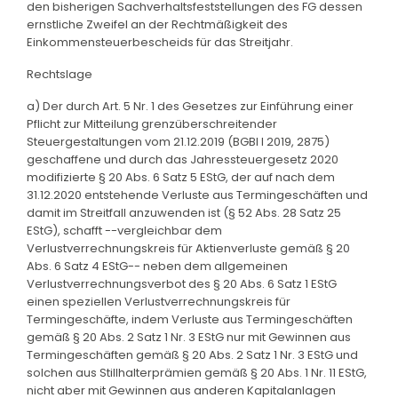
den bisherigen Sachverhaltsfeststellungen des FG dessen
ernstliche Zweifel an der Rechtmäßigkeit des
Einkommensteuerbescheids für das Streitjahr.
Rechtslage
a) Der durch Art. 5 Nr. 1 des Gesetzes zur Einführung einer
Pflicht zur Mitteilung grenzüberschreitender
Steuergestaltungen vom 21.12.2019 (BGBl I 2019, 2875)
geschaffene und durch das Jahressteuergesetz 2020
modifizierte § 20 Abs. 6 Satz 5 EStG, der auf nach dem
31.12.2020 entstehende Verluste aus Termingeschäften und
damit im Streitfall anzuwenden ist (§ 52 Abs. 28 Satz 25
EStG), schafft --vergleichbar dem
Verlustverrechnungskreis für Aktienverluste gemäß § 20
Abs. 6 Satz 4 EStG-- neben dem allgemeinen
Verlustverrechnungsverbot des § 20 Abs. 6 Satz 1 EStG
einen speziellen Verlustverrechnungskreis für
Termingeschäfte, indem Verluste aus Termingeschäften
gemäß § 20 Abs. 2 Satz 1 Nr. 3 EStG nur mit Gewinnen aus
Termingeschäften gemäß § 20 Abs. 2 Satz 1 Nr. 3 EStG und
solchen aus Stillhalterprämien gemäß § 20 Abs. 1 Nr. 11 EStG,
nicht aber mit Gewinnen aus anderen Kapitalanlagen