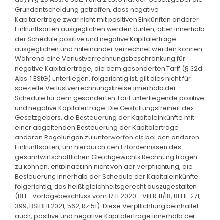
Grundentscheidung getroffen, dass negative
Kapitalerträge zwar nicht mit positiven Einkünften anderer
Einkunftsarten ausgeglichen werden dürfen, aber innerhalb
der Schedule positive und negative Kapitalerträge
ausgeglichen und miteinander verrechnet werden können.
Während eine Verlustverrechnungsbeschränkung für
negative Kapitalerträge, die dem gesonderten Tarif (§ 32d
Abs. 1 EStG) unterliegen, folgerichtig ist, gilt dies nicht für
spezielle Verlustverrechnungskreise innerhalb der
Schedule für dem gesonderten Tarif unterliegende positive
und negative Kapitalerträge. Die Gestaltungsfreiheit des
Gesetzgebers, die Besteuerung der Kapitaleinkünfte mit
einer abgeltenden Besteuerung der Kapitalerträge
anderen Regelungen zu unterwerfen als bei den anderen
Einkunftsarten, um hierdurch den Erfordernissen des
gesamtwirtschaftlichen Gleichgewichts Rechnung tragen
zu können, entbindet ihn nicht von der Verpflichtung, die
Besteuerung innerhalb der Schedule der Kapitaleinkünfte
folgerichtig, das heißt gleichheitsgerecht auszugestalten
(BFH-Vorlagebeschluss vom 17.11.2020 - VIII R 11/18, BFHE 271,
399, BStBl II 2021, 562, Rz 51). Diese Verpflichtung beinhaltet
auch, positive und negative Kapitalerträge innerhalb der