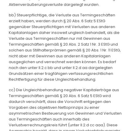
Aktienveräußerungsverluste dargelegt wurden.
bb) Steuerpflichtige, die Verluste aus Termingeschäften
erzielt haben, werden durch § 20 Abs. 6 Satz 5 EStG
gegenüber Steuerpflichtigen mit Verlusten aus anderen
Kapitalanlagen daher insoweit ungleich behandelt, als die
Verluste aus Termingeschäften nur mit Gewinnen aus
Termingeschäften gemäß § 20 Abs. 2 Satz 1 Nr. 3 EStG und
solchen aus Stillhalterprämien gemäß § 20 Abs. 1 Nr. 11 EStG,
nicht aber mit Gewinnen aus anderen Kapitalanlagen
ausgeglichen und verrechnet werden können. Es bedarf
nach den unter II.2.c bb und unter II.2.d aa dargelegten
Grundsätzen einer tragfähigen verfassungsrechtlichen
Rechtfertigung für diese Ungleichbehandlung.
cc) Die Ungleichbehandlung negativer Kapitalerträge aus
Termingeschäften gemäß § 20 Abs. 6 Satz 5 EStG wird
dadurch verschärft, dass die Vorschrift entgegen den
Vorgaben des objektiven Nettoprinzips zu einer
asymmetrischen Besteuerung von Gewinnen und Verlusten
aus Termingeschäften auch innerhalb des
Verlustverrechnungskreis führt (unter II.2.d cc aaa). Diese
Asymmetrie bewirkt, dass in einem Verlustentstehungsjahr