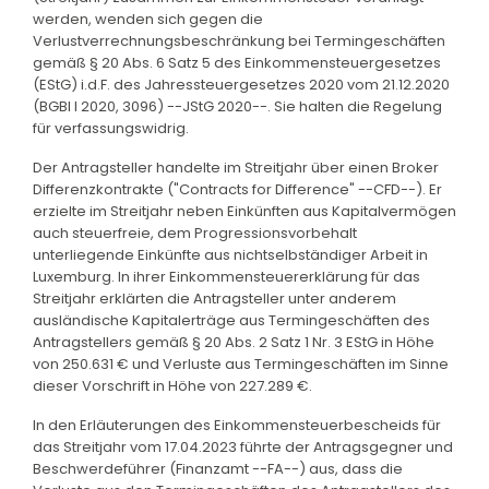
werden, wenden sich gegen die
Verlustverrechnungsbeschränkung bei Termingeschäften
gemäß § 20 Abs. 6 Satz 5 des Einkommensteuergesetzes
(EStG) i.d.F. des Jahressteuergesetzes 2020 vom 21.12.2020
(BGBl I 2020, 3096) --JStG 2020--. Sie halten die Regelung
für verfassungswidrig.
Der Antragsteller handelte im Streitjahr über einen Broker
Differenzkontrakte ("Contracts for Difference" --CFD--). Er
erzielte im Streitjahr neben Einkünften aus Kapitalvermögen
auch steuerfreie, dem Progressionsvorbehalt
unterliegende Einkünfte aus nichtselbständiger Arbeit in
Luxemburg. In ihrer Einkommensteuererklärung für das
Streitjahr erklärten die Antragsteller unter anderem
ausländische Kapitalerträge aus Termingeschäften des
Antragstellers gemäß § 20 Abs. 2 Satz 1 Nr. 3 EStG in Höhe
von 250.631 € und Verluste aus Termingeschäften im Sinne
dieser Vorschrift in Höhe von 227.289 €.
In den Erläuterungen des Einkommensteuerbescheids für
das Streitjahr vom 17.04.2023 führte der Antragsgegner und
Beschwerdeführer (Finanzamt --FA--) aus, dass die