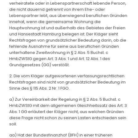
verheiratete oder in Lebenspartnerschaft lebende Person,
die nicht dauernd getrennt von ihrem Ehe- oder
Lebenspartner lebt, aus überwiegend beruflichen Gründen
innehat, wenn die gemeinsame Wohnung die
Hauptwohnung ist und außerhalb des Gebietes der Freien
und Hansestadt Hamburg belegen ist. Der Kläger sieht
Rechtsfragen von grundsätzlicher Bedeutung darin, ob die
fehlende Ausnahme für seine aus beruflichen Gründen
unterhaltene Zweitwohnung in § 2 Abs. 5 Buchst. c
HmbZWStG gegen Art. 3 Abs. 1 und Art. 12 Abs. 1 des
Grundgesetzes (GG) verstößt.
2. Die vom Kläger aufgeworfenen verfassungsrechtlichen
Rechtsfragen sind nicht von grundsätzlicher Bedeutung im
Sinne des § 115 Abs. 2 Nr. 1 FGO.
a) Zur Vereinbarkeit der Regelung in § 2 Abs. 5 Buchst. c
HmbZWStG mit dem allgemeinen Gleichheitssatz des Art. 3
Abs. 1 GG erläutert der Kläger nicht, aus welchen Gründen
diese Frage nicht schon zu seinen Lasten entschieden sein
soll.
aa) Hat der Bundesfinanzhof (BFH) in einer früheren