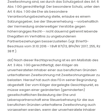
Zweitwohnung sind, sei durch das Schutzgebot des Art. 6
Abs. 1 GG gerechtfertigt. Der besondere Schutz, unter den
Art. 6 Abs. 1 GG die Ehe als besondere
Verantwortungsbeziehung stelle, erlaube es einem
Satzungsgeber, bei der Steuererhebung --vorbehaltlich
der Vermeidung anderweitiger Verstöße gegen
höherrangiges Recht-- nicht dauernd getrennt lebende
Ehegatten im Verhältnis zu ungebundenen
Partnerbeziehungen besserzustellen (vgl. BVerfG-
Beschluss vom 31.10.2016 - 1 BvR 871/13, BFH/NV 2017, 255, Rz
38 ff.).
dd) Nach dieser Rechtsprechung ist es am Maßstab des
Art. 3 Abs. 1 GG gerechtfertigt, den Kläger als
unverheirateten Inhaber einer aus beruflichen Gründen
unterhaltenen Zweitwohnung mit Zweitwohnungsteuer zu
belasten. Hierauf hat auch das FG in seiner Begründung
abgestellt. Der vom Kläger dargelegte Gesichtspunkt, es
müsse wegen einer geänderten (geminderten)
gesellschaftlichen Bedeutung der Ehe und
Lebenspartnerschaft eine Steuerbefreiung für die aus
beruflichen Gründen unterhaltene Zweitwohnung auch
vorgesehen werden, wenn der unverheiratete Inhaber