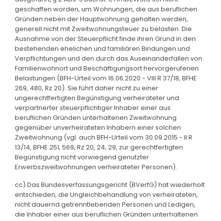
geschaffen worden, um Wohnungen, die aus beruflichen
Gründen neben der Hauptwohnung gehalten werden,
generell nicht mit Zweitwohnungsteuer zu belasten. Die
Ausnahme von der Steuerpflicht finde ihren Grund in den
bestehenden ehelichen und familiären Bindungen und
Verpflichtungen und den durch das Auseinanderfallen von
Familienwohnort und Beschäftigungsort hervorgerufenen
Belastungen (BFH-Urteil vom 16.06.2020 - VIII R 37/18, BFHE
269, 480, Rz 20). Sie führt daher nicht zu einer
ungerechtfertigten Begünstigung verheirateter und
verpartnerter steuerpflichtiger Inhaber einer aus
beruflichen Gründen unterhaltenen Zweitwohnung
gegenüber unverheirateten Inhabern einer solchen
Zweitwohnung (vgl. auch BFH-Urteil vom 30.09.2015 - II R
13/14, BFHE 251, 569, Rz 20, 24, 29, zur gerechtfertigten
Begünstigung nicht vorwiegend genutzter
Erwerbszweitwohnungen verheirateter Personen).
cc) Das Bundesverfassungsgericht (BVerfG) hat wiederholt
entschieden, die Ungleichbehandlung von verheirateten,
nicht dauernd getrenntlebenden Personen und Ledigen,
die Inhaber einer aus beruflichen Gründen unterhaltenen