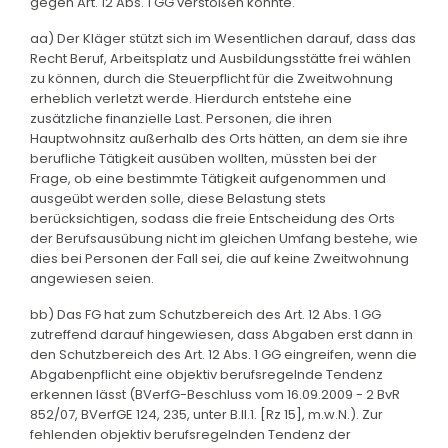
gegen Art. 12 Abs. 1 GG verstoßen könnte.
aa) Der Kläger stützt sich im Wesentlichen darauf, dass das
Recht Beruf, Arbeitsplatz und Ausbildungsstätte frei wählen
zu können, durch die Steuerpflicht für die Zweitwohnung
erheblich verletzt werde. Hierdurch entstehe eine
zusätzliche finanzielle Last. Personen, die ihren
Hauptwohnsitz außerhalb des Orts hätten, an dem sie ihre
berufliche Tätigkeit ausüben wollten, müssten bei der
Frage, ob eine bestimmte Tätigkeit aufgenommen und
ausgeübt werden solle, diese Belastung stets
berücksichtigen, sodass die freie Entscheidung des Orts
der Berufsausübung nicht im gleichen Umfang bestehe, wie
dies bei Personen der Fall sei, die auf keine Zweitwohnung
angewiesen seien.
bb) Das FG hat zum Schutzbereich des Art. 12 Abs. 1 GG
zutreffend darauf hingewiesen, dass Abgaben erst dann in
den Schutzbereich des Art. 12 Abs. 1 GG eingreifen, wenn die
Abgabenpflicht eine objektiv berufsregelnde Tendenz
erkennen lässt (BVerfG-Beschluss vom 16.09.2009 - 2 BvR
852/07, BVerfGE 124, 235, unter B.II.1. [Rz 15], m.w.N.). Zur
fehlenden objektiv berufsregelnden Tendenz der