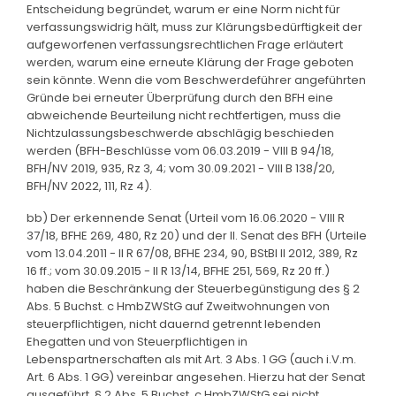
Entscheidung begründet, warum er eine Norm nicht für
verfassungswidrig hält, muss zur Klärungsbedürftigkeit der
aufgeworfenen verfassungsrechtlichen Frage erläutert
werden, warum eine erneute Klärung der Frage geboten
sein könnte. Wenn die vom Beschwerdeführer angeführten
Gründe bei erneuter Überprüfung durch den BFH eine
abweichende Beurteilung nicht rechtfertigen, muss die
Nichtzulassungsbeschwerde abschlägig beschieden
werden (BFH-Beschlüsse vom 06.03.2019 - VIII B 94/18,
BFH/NV 2019, 935, Rz 3, 4; vom 30.09.2021 - VIII B 138/20,
BFH/NV 2022, 111, Rz 4).
bb) Der erkennende Senat (Urteil vom 16.06.2020 - VIII R
37/18, BFHE 269, 480, Rz 20) und der II. Senat des BFH (Urteile
vom 13.04.2011 - II R 67/08, BFHE 234, 90, BStBl II 2012, 389, Rz
16 ff.; vom 30.09.2015 - II R 13/14, BFHE 251, 569, Rz 20 ff.)
haben die Beschränkung der Steuerbegünstigung des § 2
Abs. 5 Buchst. c HmbZWStG auf Zweitwohnungen von
steuerpflichtigen, nicht dauernd getrennt lebenden
Ehegatten und von Steuerpflichtigen in
Lebenspartnerschaften als mit Art. 3 Abs. 1 GG (auch i.V.m.
Art. 6 Abs. 1 GG) vereinbar angesehen. Hierzu hat der Senat
ausgeführt, § 2 Abs. 5 Buchst. c HmbZWStG sei nicht