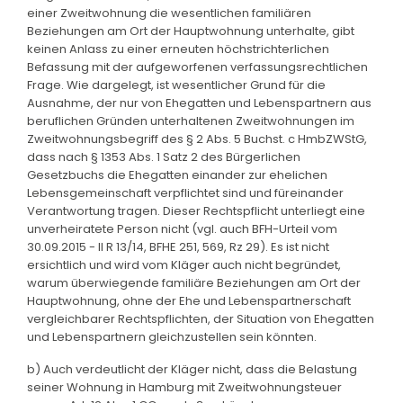
einer Zweitwohnung die wesentlichen familiären
Beziehungen am Ort der Hauptwohnung unterhalte, gibt
keinen Anlass zu einer erneuten höchstrichterlichen
Befassung mit der aufgeworfenen verfassungsrechtlichen
Frage. Wie dargelegt, ist wesentlicher Grund für die
Ausnahme, der nur von Ehegatten und Lebenspartnern aus
beruflichen Gründen unterhaltenen Zweitwohnungen im
Zweitwohnungsbegriff des § 2 Abs. 5 Buchst. c HmbZWStG,
dass nach § 1353 Abs. 1 Satz 2 des Bürgerlichen
Gesetzbuchs die Ehegatten einander zur ehelichen
Lebensgemeinschaft verpflichtet sind und füreinander
Verantwortung tragen. Dieser Rechtspflicht unterliegt eine
unverheiratete Person nicht (vgl. auch BFH-Urteil vom
30.09.2015 - II R 13/14, BFHE 251, 569, Rz 29). Es ist nicht
ersichtlich und wird vom Kläger auch nicht begründet,
warum überwiegende familiäre Beziehungen am Ort der
Hauptwohnung, ohne der Ehe und Lebenspartnerschaft
vergleichbarer Rechtspflichten, der Situation von Ehegatten
und Lebenspartnern gleichzustellen sein könnten.
b) Auch verdeutlicht der Kläger nicht, dass die Belastung
seiner Wohnung in Hamburg mit Zweitwohnungsteuer