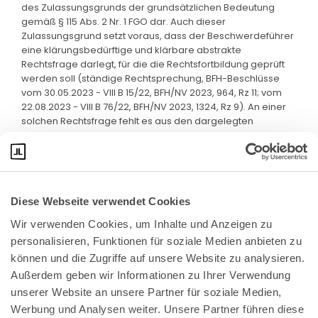
des Zulassungsgrunds der grundsätzlichen Bedeutung
gemäß § 115 Abs. 2 Nr. 1 FGO dar. Auch dieser
Zulassungsgrund setzt voraus, dass der Beschwerdeführer
eine klärungsbedürftige und klärbare abstrakte
Rechtsfrage darlegt, für die die Rechtsfortbildung geprüft
werden soll (ständige Rechtsprechung, BFH-Beschlüsse
vom 30.05.2023 - VIII B 15/22, BFH/NV 2023, 964, Rz 11; vom
22.08.2023 - VIII B 76/22, BFH/NV 2023, 1324, Rz 9). An einer
solchen Rechtsfrage fehlt es aus den dargelegten
Gründen.
Diese Webseite verwendet Cookies
Wir verwenden Cookies, um Inhalte und Anzeigen zu 
personalisieren, Funktionen für soziale Medien anbieten zu 
können und die Zugriffe auf unsere Website zu analysieren. 
Außerdem geben wir Informationen zu Ihrer Verwendung 
unserer Website an unsere Partner für soziale Medien, 
Bundeskanzlerplatz 2
Werbung und Analysen weiter. Unsere Partner führen diese 