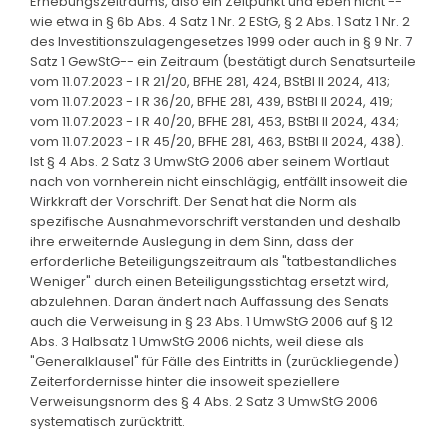
Erhebungszeitraums, also ein Zeitpunkt und eben nicht --
wie etwa in § 6b Abs. 4 Satz 1 Nr. 2 EStG, § 2 Abs. 1 Satz 1 Nr. 2
des Investitionszulagengesetzes 1999 oder auch in § 9 Nr. 7
Satz 1 GewStG-- ein Zeitraum (bestätigt durch Senatsurteile
vom 11.07.2023 - I R 21/20, BFHE 281, 424, BStBl II 2024, 413;
vom 11.07.2023 - I R 36/20, BFHE 281, 439, BStBl II 2024, 419;
vom 11.07.2023 - I R 40/20, BFHE 281, 453, BStBl II 2024, 434;
vom 11.07.2023 - I R 45/20, BFHE 281, 463, BStBl II 2024, 438).
Ist § 4 Abs. 2 Satz 3 UmwStG 2006 aber seinem Wortlaut
nach von vornherein nicht einschlägig, entfällt insoweit die
Wirkkraft der Vorschrift. Der Senat hat die Norm als
spezifische Ausnahmevorschrift verstanden und deshalb
ihre erweiternde Auslegung in dem Sinn, dass der
erforderliche Beteiligungszeitraum als "tatbestandliches
Weniger" durch einen Beteiligungsstichtag ersetzt wird,
abzulehnen. Daran ändert nach Auffassung des Senats
auch die Verweisung in § 23 Abs. 1 UmwStG 2006 auf § 12
Abs. 3 Halbsatz 1 UmwStG 2006 nichts, weil diese als
"Generalklausel" für Fälle des Eintritts in (zurückliegende)
Zeiterfordernisse hinter die insoweit speziellere
Verweisungsnorm des § 4 Abs. 2 Satz 3 UmwStG 2006
systematisch zurücktritt.