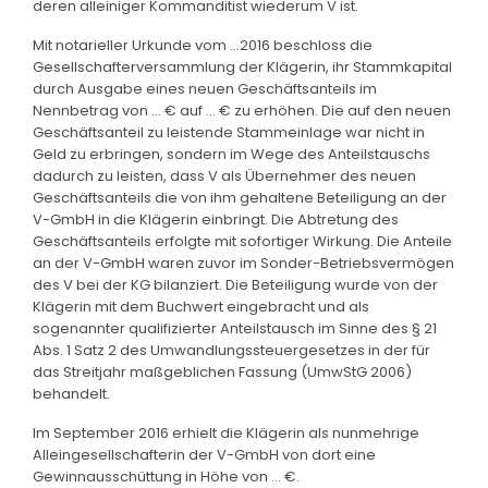
deren alleiniger Kommanditist wiederum V ist.
Mit notarieller Urkunde vom ...2016 beschloss die
Gesellschafterversammlung der Klägerin, ihr Stammkapital
durch Ausgabe eines neuen Geschäftsanteils im
Nennbetrag von ... € auf ... € zu erhöhen. Die auf den neuen
Geschäftsanteil zu leistende Stammeinlage war nicht in
Geld zu erbringen, sondern im Wege des Anteilstauschs
dadurch zu leisten, dass V als Übernehmer des neuen
Geschäftsanteils die von ihm gehaltene Beteiligung an der
V-GmbH in die Klägerin einbringt. Die Abtretung des
Geschäftsanteils erfolgte mit sofortiger Wirkung. Die Anteile
an der V-GmbH waren zuvor im Sonder-Betriebsvermögen
des V bei der KG bilanziert. Die Beteiligung wurde von der
Klägerin mit dem Buchwert eingebracht und als
sogenannter qualifizierter Anteilstausch im Sinne des § 21
Abs. 1 Satz 2 des Umwandlungssteuergesetzes in der für
das Streitjahr maßgeblichen Fassung (UmwStG 2006)
behandelt.
Im September 2016 erhielt die Klägerin als nunmehrige
Alleingesellschafterin der V-GmbH von dort eine
Gewinnausschüttung in Höhe von ... €.