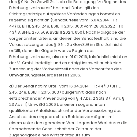
des § 9 Nr. 2a GewStG ist, ob die Beteiligung "zu Beginn des
Erhebungszeitraums" bestand. Dabei gilt das
Stichtagsprinzip; auf spätere Veränderungen kommt es
regelmäßig nicht an (Senatsurteile vom 16.04.2014 - I R
44/13, BFHE 245, 248, BStBl II 2015, 303; vom 28.06.2022 - I R
43/18, BFHE 276, 569, BStBl II 2024, 650). Nach Maßgabe der
vorgenannten Urteile, an denen der Senat festhält, sind die
Voraussetzungen des § 9 Nr. 2a GewStG im Streitfall nicht
erfüllt, denn die Klägerin war zu Beginn des
Erhebungszeitraums, also am 01.01.2016, tatsächlich nicht an
der V-GmbH beteiligt, und es erfolgt insoweit auch keine
Zurechnung der Vorbesitzzeit nach den Vorschriften des
Umwandlungssteuergesetzes 2006.
a) Der Senat hat im Urteil vom 16.04.2014 - I R 44/13 (BFHE
245, 248, BStBl II 2015, 303) ausgeführt, dass nach
entsprechender Anwendung von § 4 Abs. 2 Satz 3 (i.V.m. §
23 Abs. 1) UmwStG 2006 bei einem sogenannten
qualifizierten Anteilstausch unter der Voraussetzung des
Ansatzes des eingebrachten Betriebsvermögens mit
einem unter dem gemeinen Wert liegenden Wert durch die
übernehmende Gesellschaft der Zeitraum der
Zugehörigkeit eines Wirtschaftsguts zum