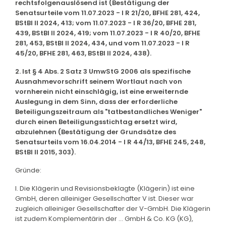
rechtsfolgenauslösend ist (Bestätigung der
Senatsurteile vom 11.07.2023 - I R 21/20, BFHE 281, 424,
BStBl II 2024, 413; vom 11.07.2023 - I R 36/20, BFHE 281,
439, BStBl II 2024, 419; vom 11.07.2023 - I R 40/20, BFHE
281, 453, BStBl II 2024, 434, und vom 11.07.2023 - I R
45/20, BFHE 281, 463, BStBl II 2024, 438).
2. Ist § 4 Abs. 2 Satz 3 UmwStG 2006 als spezifische
Ausnahmevorschrift seinem Wortlaut nach von
vornherein nicht einschlägig, ist eine erweiternde
Auslegung in dem Sinn, dass der erforderliche
Beteiligungszeitraum als "tatbestandliches Weniger"
durch einen Beteiligungsstichtag ersetzt wird,
abzulehnen (Bestätigung der Grundsätze des
Senatsurteils vom 16.04.2014 - I R 44/13, BFHE 245, 248,
BStBl II 2015, 303).
Gründe:
I. Die Klägerin und Revisionsbeklagte (Klägerin) ist eine
GmbH, deren alleiniger Gesellschafter V ist. Dieser war
zugleich alleiniger Gesellschafter der V-GmbH. Die Klägerin
ist zudem Komplementärin der ... GmbH & Co. KG (KG),