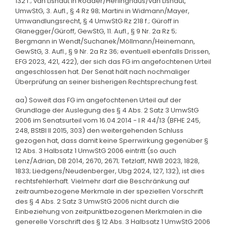
132 f.; van Lishaut in Rödder/Herlinghaus/van Lishaut,
UmwStG, 3. Aufl., § 4 Rz 98; Martini in Widmann/Mayer,
Umwandlungsrecht, § 4 UmwStG Rz 218 f.; Güroff in
Glanegger/Güroff, GewStG, 11. Aufl., § 9 Nr. 2a Rz 5;
Bergmann in Wendt/Suchanek/Möllmann/Heinemann,
GewStG, 3. Aufl., § 9 Nr. 2a Rz 36; eventuell ebenfalls Drissen,
EFG 2023, 421, 422), der sich das FG im angefochtenen Urteil
angeschlossen hat. Der Senat hält nach nochmaliger
Überprüfung an seiner bisherigen Rechtsprechung fest.
aa) Soweit das FG im angefochtenen Urteil auf der
Grundlage der Auslegung des § 4 Abs. 2 Satz 3 UmwStG
2006 im Senatsurteil vom 16.04.2014 - I R 44/13 (BFHE 245,
248, BStBl II 2015, 303) den weitergehenden Schluss
gezogen hat, dass damit keine Sperrwirkung gegenüber §
12 Abs. 3 Halbsatz 1 UmwStG 2006 eintritt (so auch
Lenz/Adrian, DB 2014, 2670, 2671; Tetzlaff, NWB 2023, 1828,
1833; Liedgens/Neudenberger, Ubg 2024, 127, 132), ist dies
rechtsfehlerhaft. Vielmehr darf die Beschränkung auf
zeitraumbezogene Merkmale in der speziellen Vorschrift
des § 4 Abs. 2 Satz 3 UmwStG 2006 nicht durch die
Einbeziehung von zeitpunktbezogenen Merkmalen in die
generelle Vorschrift des § 12 Abs. 3 Halbsatz 1 UmwStG 2006