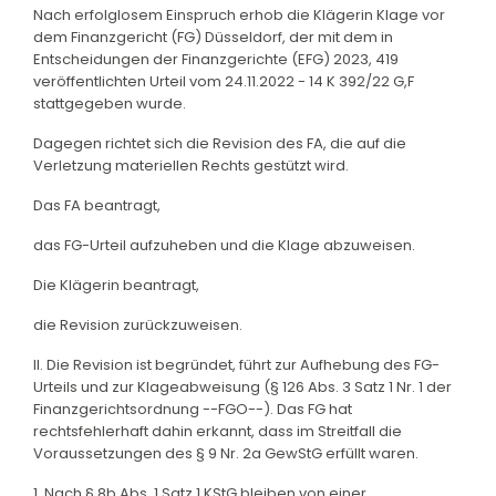
Nach erfolglosem Einspruch erhob die Klägerin Klage vor
dem Finanzgericht (FG) Düsseldorf, der mit dem in
Entscheidungen der Finanzgerichte (EFG) 2023, 419
veröffentlichten Urteil vom 24.11.2022 - 14 K 392/22 G,F
stattgegeben wurde.
Dagegen richtet sich die Revision des FA, die auf die
Verletzung materiellen Rechts gestützt wird.
Das FA beantragt,
das FG-Urteil aufzuheben und die Klage abzuweisen.
Die Klägerin beantragt,
die Revision zurückzuweisen.
II. Die Revision ist begründet, führt zur Aufhebung des FG-
Urteils und zur Klageabweisung (§ 126 Abs. 3 Satz 1 Nr. 1 der
Finanzgerichtsordnung --FGO--). Das FG hat
rechtsfehlerhaft dahin erkannt, dass im Streitfall die
Voraussetzungen des § 9 Nr. 2a GewStG erfüllt waren.
1. Nach § 8b Abs. 1 Satz 1 KStG bleiben von einer