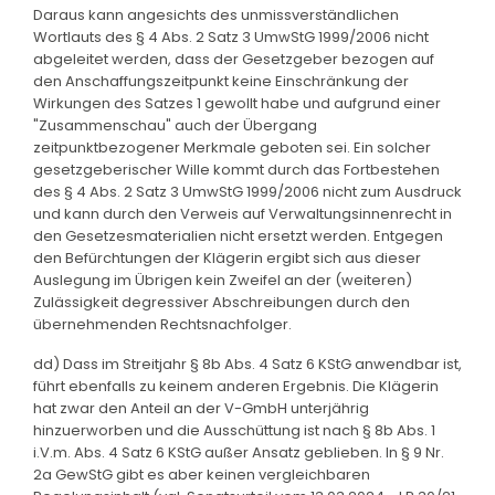
Daraus kann angesichts des unmissverständlichen
Wortlauts des § 4 Abs. 2 Satz 3 UmwStG 1999/2006 nicht
abgeleitet werden, dass der Gesetzgeber bezogen auf
den Anschaffungszeitpunkt keine Einschränkung der
Wirkungen des Satzes 1 gewollt habe und aufgrund einer
"Zusammenschau" auch der Übergang
zeitpunktbezogener Merkmale geboten sei. Ein solcher
gesetzgeberischer Wille kommt durch das Fortbestehen
des § 4 Abs. 2 Satz 3 UmwStG 1999/2006 nicht zum Ausdruck
und kann durch den Verweis auf Verwaltungsinnenrecht in
den Gesetzesmaterialien nicht ersetzt werden. Entgegen
den Befürchtungen der Klägerin ergibt sich aus dieser
Auslegung im Übrigen kein Zweifel an der (weiteren)
Zulässigkeit degressiver Abschreibungen durch den
übernehmenden Rechtsnachfolger.
dd) Dass im Streitjahr § 8b Abs. 4 Satz 6 KStG anwendbar ist,
führt ebenfalls zu keinem anderen Ergebnis. Die Klägerin
hat zwar den Anteil an der V-GmbH unterjährig
hinzuerworben und die Ausschüttung ist nach § 8b Abs. 1
i.V.m. Abs. 4 Satz 6 KStG außer Ansatz geblieben. In § 9 Nr.
2a GewStG gibt es aber keinen vergleichbaren