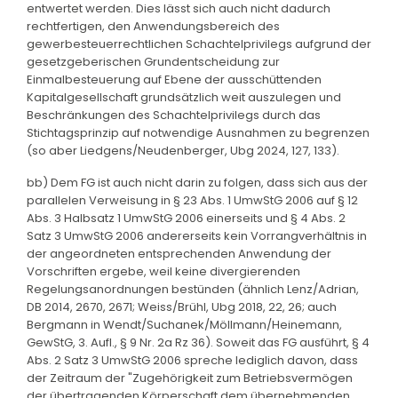
entwertet werden. Dies lässt sich auch nicht dadurch
rechtfertigen, den Anwendungsbereich des
gewerbesteuerrechtlichen Schachtelprivilegs aufgrund der
gesetzgeberischen Grundentscheidung zur
Einmalbesteuerung auf Ebene der ausschüttenden
Kapitalgesellschaft grundsätzlich weit auszulegen und
Beschränkungen des Schachtelprivilegs durch das
Stichtagsprinzip auf notwendige Ausnahmen zu begrenzen
(so aber Liedgens/Neudenberger, Ubg 2024, 127, 133).
bb) Dem FG ist auch nicht darin zu folgen, dass sich aus der
parallelen Verweisung in § 23 Abs. 1 UmwStG 2006 auf § 12
Abs. 3 Halbsatz 1 UmwStG 2006 einerseits und § 4 Abs. 2
Satz 3 UmwStG 2006 andererseits kein Vorrangverhältnis in
der angeordneten entsprechenden Anwendung der
Vorschriften ergebe, weil keine divergierenden
Regelungsanordnungen bestünden (ähnlich Lenz/Adrian,
DB 2014, 2670, 2671; Weiss/Brühl, Ubg 2018, 22, 26; auch
Bergmann in Wendt/Suchanek/Möllmann/Heinemann,
GewStG, 3. Aufl., § 9 Nr. 2a Rz 36). Soweit das FG ausführt, § 4
Abs. 2 Satz 3 UmwStG 2006 spreche lediglich davon, dass
der Zeitraum der "Zugehörigkeit zum Betriebsvermögen
der übertragenden Körperschaft dem übernehmenden