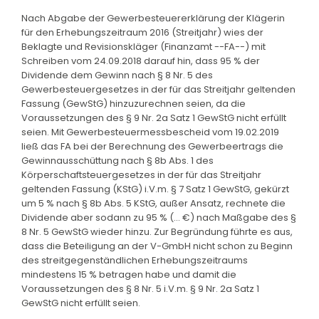
Nach Abgabe der Gewerbesteuererklärung der Klägerin
für den Erhebungszeitraum 2016 (Streitjahr) wies der
Beklagte und Revisionskläger (Finanzamt --FA--) mit
Schreiben vom 24.09.2018 darauf hin, dass 95 % der
Dividende dem Gewinn nach § 8 Nr. 5 des
Gewerbesteuergesetzes in der für das Streitjahr geltenden
Fassung (GewStG) hinzuzurechnen seien, da die
Voraussetzungen des § 9 Nr. 2a Satz 1 GewStG nicht erfüllt
seien. Mit Gewerbesteuermessbescheid vom 19.02.2019
ließ das FA bei der Berechnung des Gewerbeertrags die
Gewinnausschüttung nach § 8b Abs. 1 des
Körperschaftsteuergesetzes in der für das Streitjahr
geltenden Fassung (KStG) i.V.m. § 7 Satz 1 GewStG, gekürzt
um 5 % nach § 8b Abs. 5 KStG, außer Ansatz, rechnete die
Dividende aber sodann zu 95 % (... €) nach Maßgabe des §
8 Nr. 5 GewStG wieder hinzu. Zur Begründung führte es aus,
dass die Beteiligung an der V-GmbH nicht schon zu Beginn
des streitgegenständlichen Erhebungszeitraums
mindestens 15 % betragen habe und damit die
Voraussetzungen des § 8 Nr. 5 i.V.m. § 9 Nr. 2a Satz 1
GewStG nicht erfüllt seien.