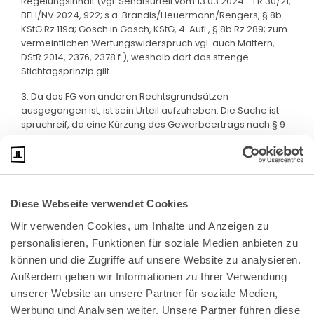
Regelungsinhalt (vgl. Senatsurteil vom 13.03.2024 - I R 30/21,
BFH/NV 2024, 922; s.a. Brandis/Heuermann/Rengers, § 8b
KStG Rz 119a; Gosch in Gosch, KStG, 4. Aufl., § 8b Rz 289; zum
vermeintlichen Wertungswiderspruch vgl. auch Mattern,
DStR 2014, 2376, 2378 f.), weshalb dort das strenge
Stichtagsprinzip gilt.
3. Da das FG von anderen Rechtsgrundsätzen
ausgegangen ist, ist sein Urteil aufzuheben. Die Sache ist
spruchreif, da eine Kürzung des Gewerbeertrags nach § 9
Nr. 2a GewStG im Streitfall zu unterbleiben hat.
Diese Webseite verwendet Cookies
Wir verwenden Cookies, um Inhalte und Anzeigen zu 
personalisieren, Funktionen für soziale Medien anbieten zu 
können und die Zugriffe auf unsere Website zu analysieren. 
Außerdem geben wir Informationen zu Ihrer Verwendung 
unserer Website an unsere Partner für soziale Medien, 
Bundeskanzlerplatz 2
Werbung und Analysen weiter. Unsere Partner führen diese 