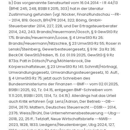
b) Das vorgenannte Senatsurteil vom 16.04.2014 - I R 44/13
(BFHE 245, 248, BStBl II 2015, 303) hat in der Literatur
Zustimmung gefunden (vgl. Nöcker, FinanzRundschau --FR-
- 2014, 819; Gosch, BFH/PR 2014, 322; Böing, GmbH-
Steuerberater 2014, 227, 228, und Der Ertragsteuerberater
2014, 242, 243; Brandis/Heuermann/Gosch, § 9 GewStG Rz
175; Brandis/Heuermann/Loose, § 4 UmwStG Rz 26;
Brandis/Heuermann/Nitzschke, § 23 UmwStG Rz 55; Roser in
Lenski/Steinberg, Gewerbesteuergesetz, § 9 Nr. 2a Rz 36;
BeckOK GewStG/Hidien, 15. Ed. 01.09.2025, GewStG § 9 Rz
873a; Patt in Dötsch/Pung/Möhlenbrock, Die
Körperschaftsteuer, § 23 UmwStG Rz 141; Schmitt/Hörtnagl,
Umwandlungsgesetz, Umwandlungssteuergesetz, 10. Aufl.,
§ 4 UmwStG Rz 75; jetzt auch Schreiben des
Bundesministeriums der Finanzen --BMF-- vom 02.01.2025,
BStBl I 2025, 92, Tz. 04.15, entgegen BMF-Schreiben vom
11.11.2011, BStBl I 2011, 1314, Tz. 04.15). Allerdings hat das Urteil
auch Kritik erfahren (vgl. Lenz/Adrian, Der Betrieb --DB--
2014, 2670; Mattern, Deutsches Steuerrecht --DStR-- 2014,
2376; Weiss/Brühl, Die Unternehmensbesteuerung --Ubg--
2018, 22, 25 ff.; Tetzlaff, Neue Wirtschaftsbriefe --NWB--
2023, 1828, 1833; Liedgens/Neudenberger, Ubg 2024, 127,