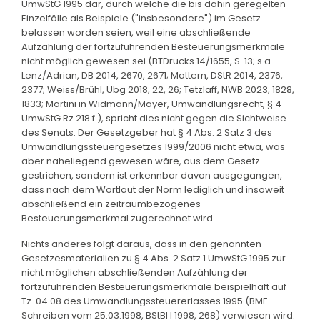
UmwStG 1995 dar, durch welche die bis dahin geregelten
Einzelfälle als Beispiele ("insbesondere") im Gesetz
belassen worden seien, weil eine abschließende
Aufzählung der fortzuführenden Besteuerungsmerkmale
nicht möglich gewesen sei (BTDrucks 14/1655, S. 13; s.a.
Lenz/Adrian, DB 2014, 2670, 2671; Mattern, DStR 2014, 2376,
2377; Weiss/Brühl, Ubg 2018, 22, 26; Tetzlaff, NWB 2023, 1828,
1833; Martini in Widmann/Mayer, Umwandlungsrecht, § 4
UmwStG Rz 218 f.), spricht dies nicht gegen die Sichtweise
des Senats. Der Gesetzgeber hat § 4 Abs. 2 Satz 3 des
Umwandlungssteuergesetzes 1999/2006 nicht etwa, was
aber naheliegend gewesen wäre, aus dem Gesetz
gestrichen, sondern ist erkennbar davon ausgegangen,
dass nach dem Wortlaut der Norm lediglich und insoweit
abschließend ein zeitraumbezogenes
Besteuerungsmerkmal zugerechnet wird.
Nichts anderes folgt daraus, dass in den genannten
Gesetzesmaterialien zu § 4 Abs. 2 Satz 1 UmwStG 1995 zur
nicht möglichen abschließenden Aufzählung der
fortzuführenden Besteuerungsmerkmale beispielhaft auf
Tz. 04.08 des Umwandlungssteuererlasses 1995 (BMF-
Schreiben vom 25.03.1998, BStBl I 1998, 268) verwiesen wird.