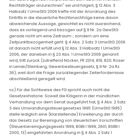
Rechtsträger anzurechnen" sei und folgert, § 12 Abs. 3
Halbsatz 1 UmwStG 2006 treffe mit der Anordnung des
Eintritts in die steuerliche Rechtsnachfolge keine davon
abweichende Aussage, gewichtet es nicht ausreichend,
dass es vorliegend und bezogen auf § 9 Nr. 2a GewStG
gerade nicht um eine Zeitraum-, sondern um eine
Zeitpunktbezogenheit geht. § 4 Abs. 2 Satz 3 UmwStG 2006
ist danach nicht erfüllt und § 12 Abs. 3 Halbsatz 1 UmwStG
2006, der daneben in § 23 Abs. 1 UmwStG 2006 genannt
wird, tritt zurück (zutreffend Nöcker, FR 2014, 819, 820; Roser
in Lenski/Steinberg, Gewerbesteuergesetz, § 9 Nr. 2a Rz
36), weil dort die Frage zurückliegender Zeiterfordernisse
abschließend geregelt wird.
cc) Für die Sichtweise des FG spricht auch nicht die
Gesetzeshistorie: Soweit die Klägerin in der mündlichen
Verhandlung vor dem Senat ausgeführt hat, § 4 Abs. 2 Satz
3 des Umwandlungssteuergesetzes 1995 (UmwStG 1995)
stelle lediglich eine (klarstellende) Erweiterung der durch
das Gesetz zur Bereinigung von steuerlichen Vorschriften
(Steuerbereinigungsgesetz 1999, BGBl I 1999, 2601, BStBl I
2000, 13) eingeführten Anordnung in § 4 Abs. 2 Satz 1