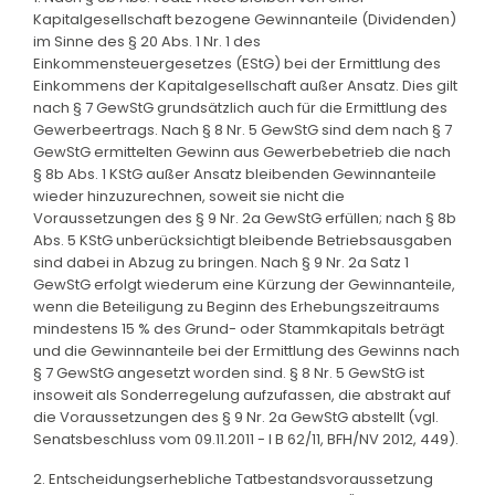
Kapitalgesellschaft bezogene Gewinnanteile (Dividenden)
im Sinne des § 20 Abs. 1 Nr. 1 des
Einkommensteuergesetzes (EStG) bei der Ermittlung des
Einkommens der Kapitalgesellschaft außer Ansatz. Dies gilt
nach § 7 GewStG grundsätzlich auch für die Ermittlung des
Gewerbeertrags. Nach § 8 Nr. 5 GewStG sind dem nach § 7
GewStG ermittelten Gewinn aus Gewerbebetrieb die nach
§ 8b Abs. 1 KStG außer Ansatz bleibenden Gewinnanteile
wieder hinzuzurechnen, soweit sie nicht die
Voraussetzungen des § 9 Nr. 2a GewStG erfüllen; nach § 8b
Abs. 5 KStG unberücksichtigt bleibende Betriebsausgaben
sind dabei in Abzug zu bringen. Nach § 9 Nr. 2a Satz 1
GewStG erfolgt wiederum eine Kürzung der Gewinnanteile,
wenn die Beteiligung zu Beginn des Erhebungszeitraums
mindestens 15 % des Grund- oder Stammkapitals beträgt
und die Gewinnanteile bei der Ermittlung des Gewinns nach
§ 7 GewStG angesetzt worden sind. § 8 Nr. 5 GewStG ist
insoweit als Sonderregelung aufzufassen, die abstrakt auf
die Voraussetzungen des § 9 Nr. 2a GewStG abstellt (vgl.
Senatsbeschluss vom 09.11.2011 - I B 62/11, BFH/NV 2012, 449).
2. Entscheidungserhebliche Tatbestandsvoraussetzung