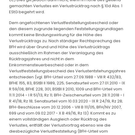
gemachten Verlustes ein Verlustrücktrag nach § 10d Abs. 1
EStG begehrt wird.
Dem angefochtenen Verlustfeststellungsbescheid oder
den diesem zugrunde liegenden Feststellungsgrundlagen
kommt keine Bindungswirkung für die Höhe des
Verlustrücktrags zu. Nach ständiger Rechtsprechung des
BFH wird über Grund und Höhe des Verlustrücktrags
ausschließlich im Rahmen der Veranlagung des
Rücktragsjahres und nicht in dem
Einkommensteuerbescheid oder in dem
Verlustfeststellungsbescheid des Verlustentstehungsjahres
entschieden (vgl. BFH-Urteil vom 27.09.1988 - VIII R 432/83,
BFHE 155, 83, BStBl II 1989, 225; Senatsurteil vom 27.01.2010 - IX
R 59/08, BFHE 228, 301, BStBl II 2010, 1009 und BFH-Urteil vom
11.11.2014 - I R 51/13, Rz 11; BFH-Zwischenurteil vom 28.11.2018 - I
R 41/18, Rz 18; Senatsurteil vom 10.03.2020 - IX R 24/19, Rz 28;
BFH-Beschlüsse vom 20.12.2006 - VIII B 111/05, BFH/NV 2007,
699 und vom 09.02.2017 - X B 49/16, Rz 13). Kommt es zu
einem vollständigen Ausgleich oder Rücktrag des
Verlustes, entfällt der Verlustvortrag ebenso wie die
diesbezügliche Verlustfeststellung (BFH-Urteil vom