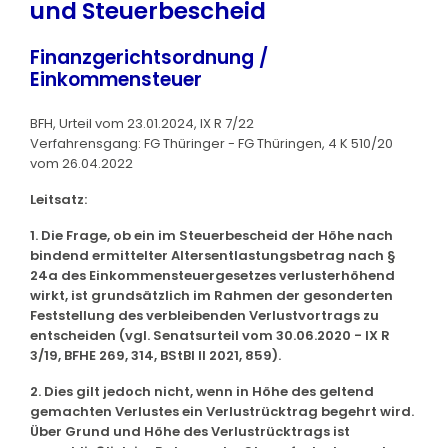
und Steuerbescheid
Finanzgerichtsordnung /
Einkommensteuer
BFH, Urteil vom 23.01.2024, IX R 7/22
Verfahrensgang: FG Thüringer - FG Thüringen, 4 K 510/20
vom 26.04.2022
Leitsatz:
1. Die Frage, ob ein im Steuerbescheid der Höhe nach
bindend ermittelter Altersentlastungsbetrag nach §
24a des Einkommensteuergesetzes verlusterhöhend
wirkt, ist grundsätzlich im Rahmen der gesonderten
Feststellung des verbleibenden Verlustvortrags zu
entscheiden (vgl. Senatsurteil vom 30.06.2020 - IX R
3/19, BFHE 269, 314, BStBl II 2021, 859).
2. Dies gilt jedoch nicht, wenn in Höhe des geltend
gemachten Verlustes ein Verlustrücktrag begehrt wird.
Über Grund und Höhe des Verlustrücktrags ist