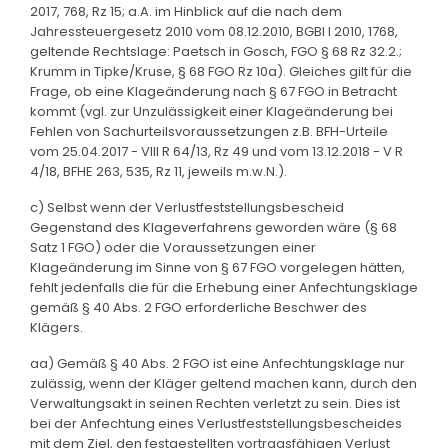
2017, 768, Rz 15; a.A. im Hinblick auf die nach dem
Jahressteuergesetz 2010 vom 08.12.2010, BGBl I 2010, 1768,
geltende Rechtslage: Paetsch in Gosch, FGO § 68 Rz 32.2.;
Krumm in Tipke/Kruse, § 68 FGO Rz 10a). Gleiches gilt für die
Frage, ob eine Klageänderung nach § 67 FGO in Betracht
kommt (vgl. zur Unzulässigkeit einer Klageänderung bei
Fehlen von Sachurteilsvoraussetzungen z.B. BFH-Urteile
vom 25.04.2017 - VIII R 64/13, Rz 49 und vom 13.12.2018 - V R
4/18, BFHE 263, 535, Rz 11, jeweils m.w.N.).
c) Selbst wenn der Verlustfeststellungsbescheid
Gegenstand des Klageverfahrens geworden wäre (§ 68
Satz 1 FGO) oder die Voraussetzungen einer
Klageänderung im Sinne von § 67 FGO vorgelegen hätten,
fehlt jedenfalls die für die Erhebung einer Anfechtungsklage
gemäß § 40 Abs. 2 FGO erforderliche Beschwer des
Klägers.
aa) Gemäß § 40 Abs. 2 FGO ist eine Anfechtungsklage nur
zulässig, wenn der Kläger geltend machen kann, durch den
Verwaltungsakt in seinen Rechten verletzt zu sein. Dies ist
bei der Anfechtung eines Verlustfeststellungsbescheides
mit dem Ziel, den festgestellten vortragsfähigen Verlust