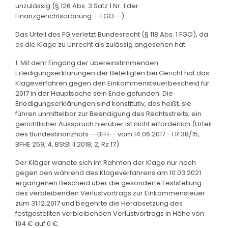
unzulässig (§ 126 Abs. 3 Satz 1 Nr. 1 der
Finanzgerichtsordnung --FGO--).
Das Urteil des FG verletzt Bundesrecht (§ 118 Abs. 1 FGO), da
es die Klage zu Unrecht als zulässig angesehen hat.
1. Mit dem Eingang der übereinstimmenden
Erledigungserklärungen der Beteiligten bei Gericht hat das
Klageverfahren gegen den Einkommensteuerbescheid für
2017 in der Hauptsache sein Ende gefunden. Die
Erledigungserklärungen sind konstitutiv, das heißt, sie
führen unmittelbar zur Beendigung des Rechtsstreits; ein
gerichtlicher Ausspruch hierüber ist nicht erforderlich (Urteil
des Bundesfinanzhofs --BFH-- vom 14.06.2017 - I R 38/15,
BFHE 259, 4, BStBl II 2018, 2, Rz 17).
Der Kläger wandte sich im Rahmen der Klage nur noch
gegen den während des Klageverfahrens am 10.03.2021
ergangenen Bescheid über die gesonderte Feststellung
des verbleibenden Verlustvortrags zur Einkommensteuer
zum 31.12.2017 und begehrte die Herabsetzung des
festgestellten verbleibenden Verlustvortrags in Höhe von
194 € auf 0 €.