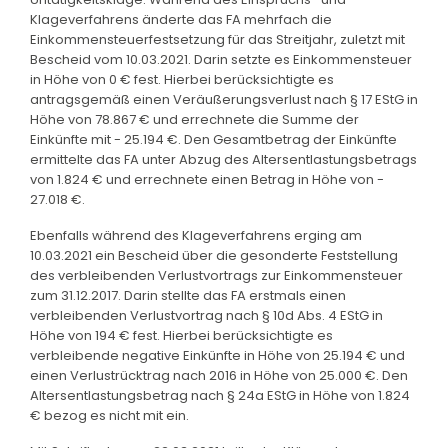
Klageverfahrens änderte das FA mehrfach die
Einkommensteuerfestsetzung für das Streitjahr, zuletzt mit
Bescheid vom 10.03.2021. Darin setzte es Einkommensteuer
in Höhe von 0 € fest. Hierbei berücksichtigte es
antragsgemäß einen Veräußerungsverlust nach § 17 EStG in
Höhe von 78.867 € und errechnete die Summe der
Einkünfte mit - 25.194 €. Den Gesamtbetrag der Einkünfte
ermittelte das FA unter Abzug des Altersentlastungsbetrags
von 1.824 € und errechnete einen Betrag in Höhe von -
27.018 €.
Ebenfalls während des Klageverfahrens erging am
10.03.2021 ein Bescheid über die gesonderte Feststellung
des verbleibenden Verlustvortrags zur Einkommensteuer
zum 31.12.2017. Darin stellte das FA erstmals einen
verbleibenden Verlustvortrag nach § 10d Abs. 4 EStG in
Höhe von 194 € fest. Hierbei berücksichtigte es
verbleibende negative Einkünfte in Höhe von 25.194 € und
einen Verlustrücktrag nach 2016 in Höhe von 25.000 €. Den
Altersentlastungsbetrag nach § 24a EStG in Höhe von 1.824
€ bezog es nicht mit ein.