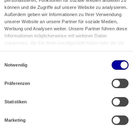
personalisieren, Funktionen für soziale Medien anbieten zu 
können und die Zugriffe auf unsere Website zu analysieren. 
Außerdem geben wir Informationen zu Ihrer Verwendung 
unserer Website an unsere Partner für soziale Medien, 
Bundeskanzlerplatz 2
Werbung und Analysen weiter. Unsere Partner führen diese 
53113 Bonn
Informationen möglicherweise mit weiteren Daten 
zusammen, die Sie ihnen bereitgestellt haben oder die sie 
Pressemitteilungen
AGB
|
im Rahmen Ihrer Nutzung der Dienste gesammelt haben.
Impressum
Datenschutz
|
Einwilligungsauswahl
Impressum
 | 
Datenschutz
Notwendig
Präferenzen
Zahlung & Versand
Rücksendungen/Widerrufsbelehrung
Muster Widerrufsformular (PDF)
Statistiken
Remissionsbedingungen für den Handel
Kündigungsformular
Marketing
Barrierefreiheit