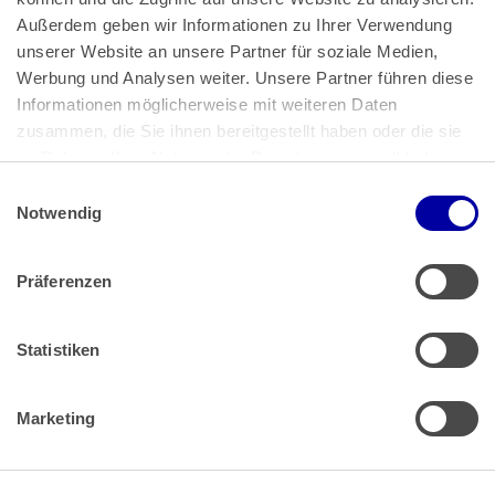
Außerdem geben wir Informationen zu Ihrer Verwendung 
unserer Website an unsere Partner für soziale Medien, 
Bundeskanzlerplatz 2
Werbung und Analysen weiter. Unsere Partner führen diese 
53113 Bonn
Informationen möglicherweise mit weiteren Daten 
zusammen, die Sie ihnen bereitgestellt haben oder die sie 
Pressemitteilungen
AGB
|
im Rahmen Ihrer Nutzung der Dienste gesammelt haben.
Impressum
Datenschutz
|
Einwilligungsauswahl
Impressum
 | 
Datenschutz
Notwendig
Präferenzen
Zahlung & Versand
Rücksendungen/Widerrufsbelehrung
Muster Widerrufsformular (PDF)
Statistiken
Remissionsbedingungen für den Handel
Kündigungsformular
Marketing
Barrierefreiheit