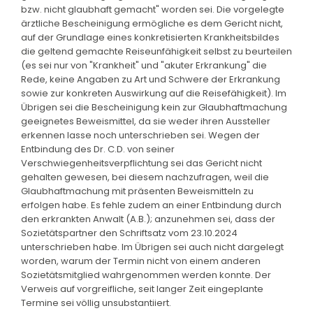
bzw. nicht glaubhaft gemacht" worden sei. Die vorgelegte
ärztliche Bescheinigung ermögliche es dem Gericht nicht,
auf der Grundlage eines konkretisierten Krankheitsbildes
die geltend gemachte Reiseunfähigkeit selbst zu beurteilen
(es sei nur von "Krankheit" und "akuter Erkrankung" die
Rede, keine Angaben zu Art und Schwere der Erkrankung
sowie zur konkreten Auswirkung auf die Reisefähigkeit). Im
Übrigen sei die Bescheinigung kein zur Glaubhaftmachung
geeignetes Beweismittel, da sie weder ihren Aussteller
erkennen lasse noch unterschrieben sei. Wegen der
Entbindung des Dr. C.D. von seiner
Verschwiegenheitsverpflichtung sei das Gericht nicht
gehalten gewesen, bei diesem nachzufragen, weil die
Glaubhaftmachung mit präsenten Beweismitteln zu
erfolgen habe. Es fehle zudem an einer Entbindung durch
den erkrankten Anwalt (A.B.); anzunehmen sei, dass der
Sozietätspartner den Schriftsatz vom 23.10.2024
unterschrieben habe. Im Übrigen sei auch nicht dargelegt
worden, warum der Termin nicht von einem anderen
Sozietätsmitglied wahrgenommen werden konnte. Der
Verweis auf vorgreifliche, seit langer Zeit eingeplante
Termine sei völlig unsubstantiiert.