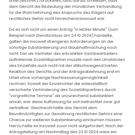
unterzeichnet) zurückwies, lässt darauf schließen, dass
dem Gericht die Bedeutung der mündlichen Verhandlung
für die Wahrnehmung des Anspruchs des Klägers auf
rechtliches Gehör nicht hinreichend bewusst war.
Da es sich nicht um einen Antrag "in letzter Minute" (zum
Beispiel nach Dienstschluss am 24.10.2024) handelte,
galten die insoweit strengeren Anforderungen an die
sofortige Substantiierung und Glaubhaftmachung noch
nicht. Der als Vertreter des erkrankten Sachbearbeiters
auftretende Sozietätspartner musste nach den Umständen
des Einzelfalls auch nicht mit der stillschweigend harten
Reaktion des Gerichts und der Antragsablehnung erst im
Urteil ohne vorherige Nachbesserungsmöglichkeit
rechnen. Soweit der Einzelrichter die eidesstattlich
versicherte Verhinderung des Sozietätspartners durch
"vorgreifliche Termine" als unzureichend substantiiert
ansah, war diese Auffassung für sich betrachtet zwar gut
vertretbar. Gleichwohl hätte das Gericht dem
Bevollmächtigten zur Gewährung rechtlichen Gehörs eine
Chance zur weiteren Substantiierung einräumen müssen.
Hierzu hatte es insoweit zuvor nicht aufgefordert. Nach der
Antragstellung am Nachmittag des 23.10.2024 wäre ein