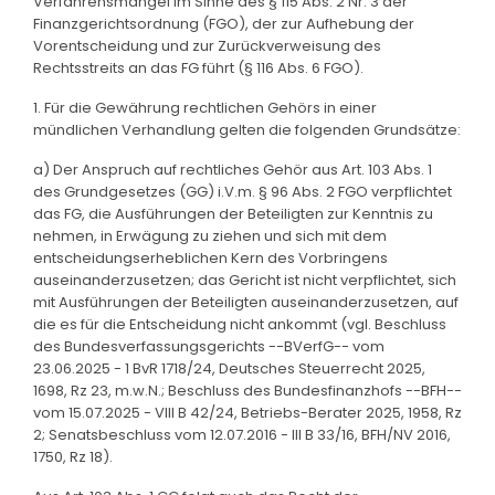
Verfahrensmangel im Sinne des § 115 Abs. 2 Nr. 3 der
Finanzgerichtsordnung (FGO), der zur Aufhebung der
Vorentscheidung und zur Zurückverweisung des
Rechtsstreits an das FG führt (§ 116 Abs. 6 FGO).
1. Für die Gewährung rechtlichen Gehörs in einer
mündlichen Verhandlung gelten die folgenden Grundsätze:
a) Der Anspruch auf rechtliches Gehör aus Art. 103 Abs. 1
des Grundgesetzes (GG) i.V.m. § 96 Abs. 2 FGO verpflichtet
das FG, die Ausführungen der Beteiligten zur Kenntnis zu
nehmen, in Erwägung zu ziehen und sich mit dem
entscheidungserheblichen Kern des Vorbringens
auseinanderzusetzen; das Gericht ist nicht verpflichtet, sich
mit Ausführungen der Beteiligten auseinanderzusetzen, auf
die es für die Entscheidung nicht ankommt (vgl. Beschluss
des Bundesverfassungsgerichts --BVerfG-- vom
23.06.2025 - 1 BvR 1718/24, Deutsches Steuerrecht 2025,
1698, Rz 23, m.w.N.; Beschluss des Bundesfinanzhofs --BFH--
vom 15.07.2025 - VIII B 42/24, Betriebs-Berater 2025, 1958, Rz
2; Senatsbeschluss vom 12.07.2016 - III B 33/16, BFH/NV 2016,
1750, Rz 18).