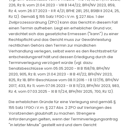
226, Rz 9; vom 21.04.2023 - VIII B 144/22, BFH/NV 2023, 859,
Rz 4; vom 26.07.2023 - II R 4/21, BFHE 281, 251, BStBl II 2024, 25,
Rz 12). Gemäß § 155 Satz 1 FGO i.V.m. § 227 Abs. 1 der
Zivilprozessordnung (ZPO) kann das Gericht in diesem Fall
einen Termin aufheben. Liegt ein erheblicher Grund vor,
verdichtet sich das gesetzliche Ermessen ("kann") zu einer
Rechtspflicht und das Gericht muss zur Gewährleistung
rechtlichen Gehörs den Termin zur mündlichen
Verhandlung verlegen, selbst wenn es den Rechtsstreit für
entscheidungsreif hält und dessen Erledigung durch die
Terminverlegung verzögert würde (vgl. dazu
Senatsbeschlüsse vom 05.05.2020 - III B 158/19, BFH/NV
2020, 905, Rz 8; vom 21.04.2023 - III B 41/22, BFH/NV 2023,
825, Rz 18; BFH-Beschlüsse vom 08.11.2016 - I B 137/15, BFH/NV
2017, 433, Rz 11; vom 07.06.2023 - IX B 11/23, BFH/NV 2023, 983,
Rz 4; vom 07.03.2025 - XI B 11/24, BFH/NV 2025, 700, Rz 12).
Die erheblichen Gründe für eine Verlegung sind gemäß §
155 Satz 1 FGO i.V.m. § 227 Abs. 2 ZPO auf Verlangen des
Vorsitzenden glaubhaft zu machen. Strengere
Anforderungen gelten, wenn der Terminverlegungsantrag
"in letzter Minute" gestellt wird und dem Gericht