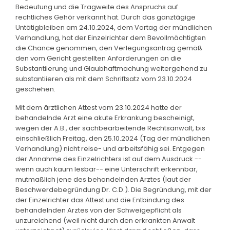
Bedeutung und die Tragweite des Anspruchs auf
rechtliches Gehör verkannt hat. Durch das ganztägige
Untätigbleiben am 24.10.2024, dem Vortag der mündlichen
Verhandlung, hat der Einzelrichter dem Bevollmächtigten
die Chance genommen, den Verlegungsantrag gemäß
den vom Gericht gestellten Anforderungen an die
Substantiierung und Glaubhaftmachung weitergehend zu
substantiieren als mit dem Schriftsatz vom 23.10.2024
geschehen.
Mit dem ärztlichen Attest vom 23.10.2024 hatte der
behandelnde Arzt eine akute Erkrankung bescheinigt,
wegen der A.B., der sachbearbeitende Rechtsanwalt, bis
einschließlich Freitag, den 25.10.2024 (Tag der mündlichen
Verhandlung) nicht reise- und arbeitsfähig sei. Entgegen
der Annahme des Einzelrichters ist auf dem Ausdruck --
wenn auch kaum lesbar-- eine Unterschrift erkennbar,
mutmaßlich jene des behandelnden Arztes (laut der
Beschwerdebegründung Dr. C.D.). Die Begründung, mit der
der Einzelrichter das Attest und die Entbindung des
behandelnden Arztes von der Schweigepflicht als
unzureichend (weil nicht durch den erkrankten Anwalt