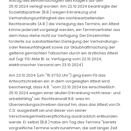
Antrag des Bevollmächtigten des Klägers auf den
25.10.2024 verlegt worden. Am 22.10.2024 beantragte der
Sozietätspartner (B.B.) wegen Erkrankung und
Verhandlungsunfähigkeit des sachbearbeitenden
Rechtsanwalts (A.B.) die Verlegung des Termins; ein Attest
könne jederzeit vorgelegt werden, ein Terminvertreter aus
dem Haus stehe nicht zur Verfügung. Der Einzelrichter
forderte zur substantiierten Darlegung der Verhandlungs-
oder Reiseunfähigkeit sowie zur Glaubhaftmachung der
geltend gemachten Tatsachen durch ein ärztliches Attest
auf (vgl. FG-Akte Bl. xx: Verfügung vom 22.10.2024,
elektronischer Versand am 23.10.2024).
Am 23.10.2024 (um "15:37:52 Uhr") ging beim FG das
Antwortschreiben ein. In dem vorgelegten Attest wird
bescheinigt, dass A.B. "vom 22.10.2024 bis einschließlich
25.10.2024 wegen einer akuten Erkrankung nicht reise- und
arbeitsfähig" sei. Rechtsanwalt B.B. wies im
Übersendungsschreiben darauf hin, dass das Attest von Dr.
C.D. ausgestellt sei und dieser von seiner
Verschwiegenheitsverpflichtung ausdrücklich entbunden
werde. Er selbst (B.B.) habe am Tag des Termins "bereits
vorgreifliche Termine wahrzunehmen, die seit langer Zeit