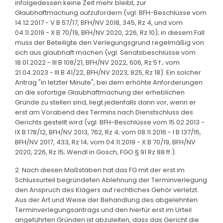
infolgedessen keine Zeit mehr bleibt, zur
Glaubhaftmachung aufzufordern (vgl. BFH-Beschlüsse vom
14.12.2017 - V B 57/17, BFH/NV 2018, 345, Rz 4, und vom
04.11.2019 - X B 70/19, BFH/NV 2020, 226, Rz 10); in diesem Fall
muss der Beteiligte den Verlegungsgrund regelmäßig von
sich aus glaubhaft machen (vgl. Senatsbeschlüsse vom
18.01.2022 - III B 108/21, BFH/NV 2022, 606, Rz 5 f.; vom
21.04.2023 - III B 41/22, BFH/NV 2023, 825, Rz 18). Ein solcher
Antrag "in letzter Minute", bei dem erhöhte Anforderungen
an die sofortige Glaubhaftmachung der erheblichen
Gründe zu stellen sind, liegt jedenfalls dann vor, wenn er
erst am Vorabend des Termins nach Dienstschluss des
Gerichts gestellt wird (vgl. BFH-Beschlüsse vom 15.02.2013 -
IX B 178/12, BFH/NV 2013, 762, Rz 4; vom 08.11.2016 - I B 137/15,
BFH/NV 2017, 433, Rz 14; vom 04.11.2019 - X B 70/19, BFH/NV
2020, 226, Rz 15; Wendl in Gosch, FGO § 91 Rz 88 ff.).
2. Nach diesen Maßstäben hat das FG mit der erst im
Schlussurteil begründeten Ablehnung der Terminverlegung
den Anspruch des Klägers auf rechtliches Gehör verletzt.
Aus der Art und Weise der Behandlung des abgelehnten
Terminverlegungsantrags und den hierfür erst im Urteil
angeführten Gründen ist abzuleiten, dass das Gericht die