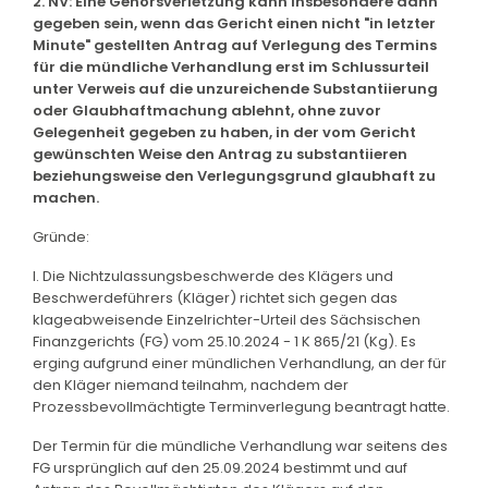
2. NV: Eine Gehörsverletzung kann insbesondere dann
gegeben sein, wenn das Gericht einen nicht "in letzter
Minute" gestellten Antrag auf Verlegung des Termins
für die mündliche Verhandlung erst im Schlussurteil
unter Verweis auf die unzureichende Substantiierung
oder Glaubhaftmachung ablehnt, ohne zuvor
Gelegenheit gegeben zu haben, in der vom Gericht
gewünschten Weise den Antrag zu substantiieren
beziehungsweise den Verlegungsgrund glaubhaft zu
machen.
Gründe:
I. Die Nichtzulassungsbeschwerde des Klägers und
Beschwerdeführers (Kläger) richtet sich gegen das
klageabweisende Einzelrichter-Urteil des Sächsischen
Finanzgerichts (FG) vom 25.10.2024 - 1 K 865/21 (Kg). Es
erging aufgrund einer mündlichen Verhandlung, an der für
den Kläger niemand teilnahm, nachdem der
Prozessbevollmächtigte Terminverlegung beantragt hatte.
Der Termin für die mündliche Verhandlung war seitens des
FG ursprünglich auf den 25.09.2024 bestimmt und auf