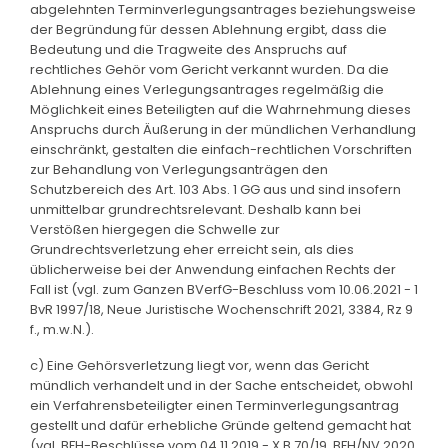
abgelehnten Terminverlegungsantrages beziehungsweise
der Begründung für dessen Ablehnung ergibt, dass die
Bedeutung und die Tragweite des Anspruchs auf
rechtliches Gehör vom Gericht verkannt wurden. Da die
Ablehnung eines Verlegungsantrages regelmäßig die
Möglichkeit eines Beteiligten auf die Wahrnehmung dieses
Anspruchs durch Äußerung in der mündlichen Verhandlung
einschränkt, gestalten die einfach-rechtlichen Vorschriften
zur Behandlung von Verlegungsanträgen den
Schutzbereich des Art. 103 Abs. 1 GG aus und sind insofern
unmittelbar grundrechtsrelevant. Deshalb kann bei
Verstößen hiergegen die Schwelle zur
Grundrechtsverletzung eher erreicht sein, als dies
üblicherweise bei der Anwendung einfachen Rechts der
Fall ist (vgl. zum Ganzen BVerfG-Beschluss vom 10.06.2021 - 1
BvR 1997/18, Neue Juristische Wochenschrift 2021, 3384, Rz 9
f., m.w.N.).
c) Eine Gehörsverletzung liegt vor, wenn das Gericht
mündlich verhandelt und in der Sache entscheidet, obwohl
ein Verfahrensbeteiligter einen Terminverlegungsantrag
gestellt und dafür erhebliche Gründe geltend gemacht hat
(vgl. BFH-Beschlüsse vom 04.11.2019 - X B 70/19, BFH/NV 2020,