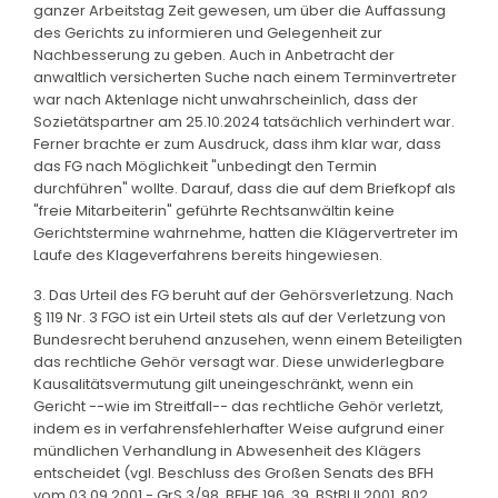
ganzer Arbeitstag Zeit gewesen, um über die Auffassung
des Gerichts zu informieren und Gelegenheit zur
Nachbesserung zu geben. Auch in Anbetracht der
anwaltlich versicherten Suche nach einem Terminvertreter
war nach Aktenlage nicht unwahrscheinlich, dass der
Sozietätspartner am 25.10.2024 tatsächlich verhindert war.
Ferner brachte er zum Ausdruck, dass ihm klar war, dass
das FG nach Möglichkeit "unbedingt den Termin
durchführen" wollte. Darauf, dass die auf dem Briefkopf als
"freie Mitarbeiterin" geführte Rechtsanwältin keine
Gerichtstermine wahrnehme, hatten die Klägervertreter im
Laufe des Klageverfahrens bereits hingewiesen.
3. Das Urteil des FG beruht auf der Gehörsverletzung. Nach
§ 119 Nr. 3 FGO ist ein Urteil stets als auf der Verletzung von
Bundesrecht beruhend anzusehen, wenn einem Beteiligten
das rechtliche Gehör versagt war. Diese unwiderlegbare
Kausalitätsvermutung gilt uneingeschränkt, wenn ein
Gericht --wie im Streitfall-- das rechtliche Gehör verletzt,
indem es in verfahrensfehlerhafter Weise aufgrund einer
mündlichen Verhandlung in Abwesenheit des Klägers
entscheidet (vgl. Beschluss des Großen Senats des BFH
vom 03.09.2001 - GrS 3/98, BFHE 196, 39, BStBl II 2001, 802,