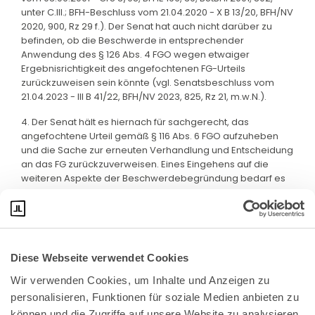
unter C.III.; BFH-Beschluss vom 21.04.2020 - X B 13/20, BFH/NV
2020, 900, Rz 29 f.). Der Senat hat auch nicht darüber zu
befinden, ob die Beschwerde in entsprechender
Anwendung des § 126 Abs. 4 FGO wegen etwaiger
Ergebnisrichtigkeit des angefochtenen FG-Urteils
zurückzuweisen sein könnte (vgl. Senatsbeschluss vom
21.04.2023 - III B 41/22, BFH/NV 2023, 825, Rz 21, m.w.N.).
4. Der Senat hält es hiernach für sachgerecht, das
angefochtene Urteil gemäß § 116 Abs. 6 FGO aufzuheben
und die Sache zur erneuten Verhandlung und Entscheidung
an das FG zurückzuverweisen. Eines Eingehens auf die
weiteren Aspekte der Beschwerdebegründung bedarf es
nicht mehr.
Diese Webseite verwendet Cookies
Wir verwenden Cookies, um Inhalte und Anzeigen zu 
personalisieren, Funktionen für soziale Medien anbieten zu 
können und die Zugriffe auf unsere Website zu analysieren. 