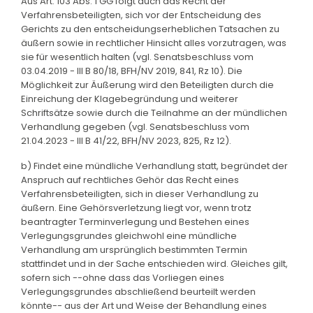
Aus Art. 103 Abs. 1 GG folgt auch das Recht der
Verfahrensbeteiligten, sich vor der Entscheidung des
Gerichts zu den entscheidungserheblichen Tatsachen zu
äußern sowie in rechtlicher Hinsicht alles vorzutragen, was
sie für wesentlich halten (vgl. Senatsbeschluss vom
03.04.2019 - III B 80/18, BFH/NV 2019, 841, Rz 10). Die
Möglichkeit zur Äußerung wird den Beteiligten durch die
Einreichung der Klagebegründung und weiterer
Schriftsätze sowie durch die Teilnahme an der mündlichen
Verhandlung gegeben (vgl. Senatsbeschluss vom
21.04.2023 - III B 41/22, BFH/NV 2023, 825, Rz 12).
b) Findet eine mündliche Verhandlung statt, begründet der
Anspruch auf rechtliches Gehör das Recht eines
Verfahrensbeteiligten, sich in dieser Verhandlung zu
äußern. Eine Gehörsverletzung liegt vor, wenn trotz
beantragter Terminverlegung und Bestehen eines
Verlegungsgrundes gleichwohl eine mündliche
Verhandlung am ursprünglich bestimmten Termin
stattfindet und in der Sache entschieden wird. Gleiches gilt,
sofern sich --ohne dass das Vorliegen eines
Verlegungsgrundes abschließend beurteilt werden
könnte-- aus der Art und Weise der Behandlung eines