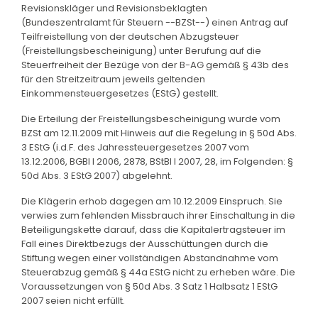
Revisionskläger und Revisionsbeklagten
(Bundeszentralamt für Steuern --BZSt--) einen Antrag auf
Teilfreistellung von der deutschen Abzugsteuer
(Freistellungsbescheinigung) unter Berufung auf die
Steuerfreiheit der Bezüge von der B-AG gemäß § 43b des
für den Streitzeitraum jeweils geltenden
Einkommensteuergesetzes (EStG) gestellt.
Die Erteilung der Freistellungsbescheinigung wurde vom
BZSt am 12.11.2009 mit Hinweis auf die Regelung in § 50d Abs.
3 EStG (i.d.F. des Jahressteuergesetzes 2007 vom
13.12.2006, BGBl I 2006, 2878, BStBl I 2007, 28, im Folgenden: §
50d Abs. 3 EStG 2007) abgelehnt.
Die Klägerin erhob dagegen am 10.12.2009 Einspruch. Sie
verwies zum fehlenden Missbrauch ihrer Einschaltung in die
Beteiligungskette darauf, dass die Kapitalertragsteuer im
Fall eines Direktbezugs der Ausschüttungen durch die
Stiftung wegen einer vollständigen Abstandnahme vom
Steuerabzug gemäß § 44a EStG nicht zu erheben wäre. Die
Voraussetzungen von § 50d Abs. 3 Satz 1 Halbsatz 1 EStG
2007 seien nicht erfüllt.