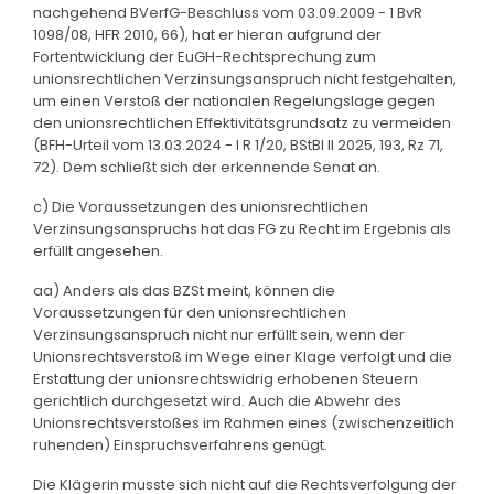
nachgehend BVerfG-Beschluss vom 03.09.2009 - 1 BvR
1098/08, HFR 2010, 66), hat er hieran aufgrund der
Fortentwicklung der EuGH-Rechtsprechung zum
unionsrechtlichen Verzinsungsanspruch nicht festgehalten,
um einen Verstoß der nationalen Regelungslage gegen
den unionsrechtlichen Effektivitätsgrundsatz zu vermeiden
(BFH-Urteil vom 13.03.2024 - I R 1/20, BStBl II 2025, 193, Rz 71,
72). Dem schließt sich der erkennende Senat an.
c) Die Voraussetzungen des unionsrechtlichen
Verzinsungsanspruchs hat das FG zu Recht im Ergebnis als
erfüllt angesehen.
aa) Anders als das BZSt meint, können die
Voraussetzungen für den unionsrechtlichen
Verzinsungsanspruch nicht nur erfüllt sein, wenn der
Unionsrechtsverstoß im Wege einer Klage verfolgt und die
Erstattung der unionsrechtswidrig erhobenen Steuern
gerichtlich durchgesetzt wird. Auch die Abwehr des
Unionsrechtsverstoßes im Rahmen eines (zwischenzeitlich
ruhenden) Einspruchsverfahrens genügt.
Die Klägerin musste sich nicht auf die Rechtsverfolgung der