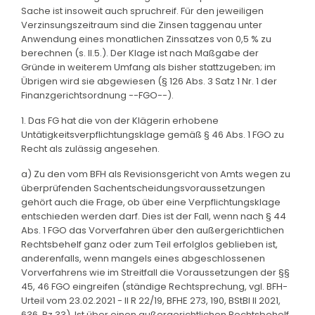
Sache ist insoweit auch spruchreif. Für den jeweiligen
Verzinsungszeitraum sind die Zinsen taggenau unter
Anwendung eines monatlichen Zinssatzes von 0,5 % zu
berechnen (s. II.5.). Der Klage ist nach Maßgabe der
Gründe in weiterem Umfang als bisher stattzugeben; im
Übrigen wird sie abgewiesen (§ 126 Abs. 3 Satz 1 Nr. 1 der
Finanzgerichtsordnung --FGO--).
1. Das FG hat die von der Klägerin erhobene
Untätigkeitsverpflichtungsklage gemäß § 46 Abs. 1 FGO zu
Recht als zulässig angesehen.
a) Zu den vom BFH als Revisionsgericht von Amts wegen zu
überprüfenden Sachentscheidungsvoraussetzungen
gehört auch die Frage, ob über eine Verpflichtungsklage
entschieden werden darf. Dies ist der Fall, wenn nach § 44
Abs. 1 FGO das Vorverfahren über den außergerichtlichen
Rechtsbehelf ganz oder zum Teil erfolglos geblieben ist,
anderenfalls, wenn mangels eines abgeschlossenen
Vorverfahrens wie im Streitfall die Voraussetzungen der §§
45, 46 FGO eingreifen (ständige Rechtsprechung, vgl. BFH-
Urteil vom 23.02.2021 - II R 22/19, BFHE 273, 190, BStBl II 2021,
636, Rz 33). Ist über einen außergerichtlichen Rechtsbehelf