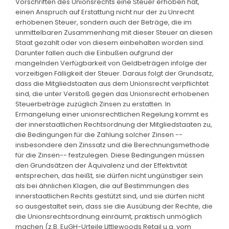
Vorschriften des Unionsrechts eine Steuer erhoben hat,
einen Anspruch auf Erstattung nicht nur der zu Unrecht
erhobenen Steuer, sondern auch der Beträge, die im
unmittelbaren Zusammenhang mit dieser Steuer an diesen
Staat gezahlt oder von diesem einbehalten worden sind.
Darunter fallen auch die Einbußen aufgrund der
mangelnden Verfügbarkeit von Geldbeträgen infolge der
vorzeitigen Fälligkeit der Steuer. Daraus folgt der Grundsatz,
dass die Mitgliedstaaten aus dem Unionsrecht verpflichtet
sind, die unter Verstoß gegen das Unionsrecht erhobenen
Steuerbeträge zuzüglich Zinsen zu erstatten. In
Ermangelung einer unionsrechtlichen Regelung kommt es
der innerstaatlichen Rechtsordnung der Mitgliedstaaten zu,
die Bedingungen für die Zahlung solcher Zinsen --
insbesondere den Zinssatz und die Berechnungsmethode
für die Zinsen-- festzulegen. Diese Bedingungen müssen
den Grundsätzen der Äquivalenz und der Effektivität
entsprechen, das heißt, sie dürfen nicht ungünstiger sein
als bei ähnlichen Klagen, die auf Bestimmungen des
innerstaatlichen Rechts gestützt sind, und sie dürfen nicht
so ausgestaltet sein, dass sie die Ausübung der Rechte, die
die Unionsrechtsordnung einräumt, praktisch unmöglich
machen (z.B. EuGH-Urteile Littlewoods Retail u.a. vom