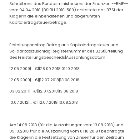
Schreibens des Bundesministeriums der Finanzen --BMF--
vom 04.04.2018 (BStBl I 2018, 589) erstattete das BZSt der
Klägerin die einbehaltenen und abgeführten
Kapitalertragsteuerbeträge.
Erstattungsantrag|Betrag aus Kapitalertragsteuer und
Solidaritätszuschlag|Registernummer des BZSt|Erteilung
des Freistellungsbescheids|Auszahlungsdatum
12.05.2009|... €||28.09.2018|01.10.2018
12.05.2009|... €||12.07.2018|13.08.2018
03.02.2011|... €||12.07.2018|13.08.2018
10.07.2012|... €||12.07.2018|13.08.2018
Am 14.08.2018 (für die Auszahlungen vom 13.08.2018) und
05.10.2018 (für die Auszahlung vom 01.10.2018) beantragte
die Klägerin die Festsetzung von Zinsen für den Zeitraum