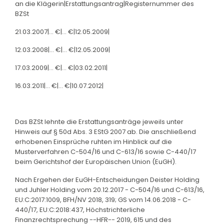
an die Klägerin|Erstattungsantrag|Registernummer des
BZSt
21.03.2007|... €|... €|12.05.2009|
12.03.2008|... €|... €|12.05.2009|
17.03.2009|... €|... €|03.02.2011|
16.03.2011|... €|... €|10.07.2012|
Das BZSt lehnte die Erstattungsanträge jeweils unter
Hinweis auf § 50d Abs. 3 EStG 2007 ab. Die anschließend
erhobenen Einsprüche ruhten im Hinblick auf die
Musterverfahren C-504/16 und C-613/16 sowie C-440/17
beim Gerichtshof der Europäischen Union (EuGH).
Nach Ergehen der EuGH-Entscheidungen Deister Holding
und Juhler Holding vom 20.12.2017 - C-504/16 und C-613/16,
EU:C:2017:1009, BFH/NV 2018, 319; GS vom 14.06.2018 - C-
440/17, EU:C:2018:437, Höchstrichterliche
Finanzrechtsprechung --HFR-- 2019, 615 und des