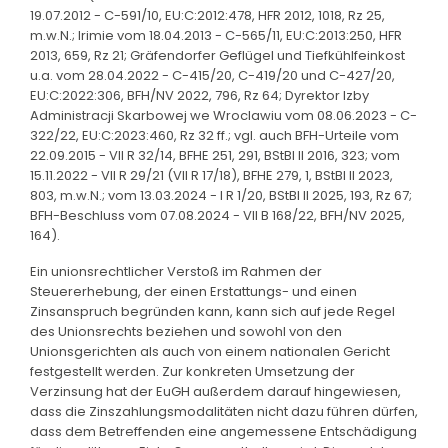
19.07.2012 - C-591/10, EU:C:2012:478, HFR 2012, 1018, Rz 25,
m.w.N.; Irimie vom 18.04.2013 - C-565/11, EU:C:2013:250, HFR
2013, 659, Rz 21; Gräfendorfer Geflügel und Tiefkühlfeinkost
u.a. vom 28.04.2022 - C-415/20, C-419/20 und C-427/20,
EU:C:2022:306, BFH/NV 2022, 796, Rz 64; Dyrektor Izby
Administracji Skarbowej we Wroclawiu vom 08.06.2023 - C-
322/22, EU:C:2023:460, Rz 32 ff.; vgl. auch BFH-Urteile vom
22.09.2015 - VII R 32/14, BFHE 251, 291, BStBl II 2016, 323; vom
15.11.2022 - VII R 29/21 (VII R 17/18), BFHE 279, 1, BStBl II 2023,
803, m.w.N.; vom 13.03.2024 - I R 1/20, BStBl II 2025, 193, Rz 67;
BFH-Beschluss vom 07.08.2024 - VII B 168/22, BFH/NV 2025,
164).
Ein unionsrechtlicher Verstoß im Rahmen der
Steuererhebung, der einen Erstattungs- und einen
Zinsanspruch begründen kann, kann sich auf jede Regel
des Unionsrechts beziehen und sowohl von den
Unionsgerichten als auch von einem nationalen Gericht
festgestellt werden. Zur konkreten Umsetzung der
Verzinsung hat der EuGH außerdem darauf hingewiesen,
dass die Zinszahlungsmodalitäten nicht dazu führen dürfen,
dass dem Betreffenden eine angemessene Entschädigung