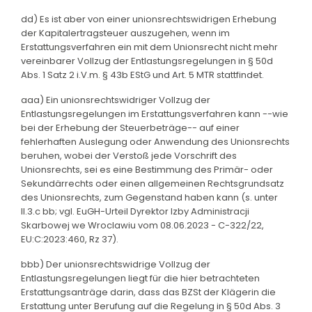
dd) Es ist aber von einer unionsrechtswidrigen Erhebung
der Kapitalertragsteuer auszugehen, wenn im
Erstattungsverfahren ein mit dem Unionsrecht nicht mehr
vereinbarer Vollzug der Entlastungsregelungen in § 50d
Abs. 1 Satz 2 i.V.m. § 43b EStG und Art. 5 MTR stattfindet.
aaa) Ein unionsrechtswidriger Vollzug der
Entlastungsregelungen im Erstattungsverfahren kann --wie
bei der Erhebung der Steuerbeträge-- auf einer
fehlerhaften Auslegung oder Anwendung des Unionsrechts
beruhen, wobei der Verstoß jede Vorschrift des
Unionsrechts, sei es eine Bestimmung des Primär- oder
Sekundärrechts oder einen allgemeinen Rechtsgrundsatz
des Unionsrechts, zum Gegenstand haben kann (s. unter
II.3.c bb; vgl. EuGH-Urteil Dyrektor Izby Administracji
Skarbowej we Wroclawiu vom 08.06.2023 - C-322/22,
EU:C:2023:460, Rz 37).
bbb) Der unionsrechtswidrige Vollzug der
Entlastungsregelungen liegt für die hier betrachteten
Erstattungsanträge darin, dass das BZSt der Klägerin die
Erstattung unter Berufung auf die Regelung in § 50d Abs. 3