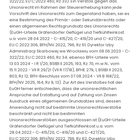
322/22, EU:C:2023:460, Rz 33). Ein Verstoß gegen das
Unionsrecht im Rahmen der Steuererhebung kann jede
Vorschrift des Unionsrechts zum Gegenstand haben, sei es
eine Bestimmung des Primär- oder Sekundärrechts oder
einen allgemeinen Rechtsgrundsatz des Unionsrechts
(EuGH-Urteile Gräfendorfer Geflügel und Tiefkühlfeinkost
u.a. vom 28.04.2022 - C-415/20, C-419/20 und C-427/20,
EU:C:2022:306, BFH/NV 2022, 796, Rz 61; Dyrektor Izby
Administracji Skarbowej we Wroclawiu vom 08.06.2023 - C-
322/22, EU:C:2023:460, Rz 34; ebenso BFH-Urteile vom
13.03.2024 - I R 1/20, BStBl II 2025, 193, Rz 70, m.w.N.; vom
15.11.2022 - VII R 29/21 (VII R 17/18), BFHE 279, 1, BStBl II 2023,
803, Rz 12; BFH-Beschluss vom 07.08.2024 - VII B 168/22,
BFH/NV 2025, 164, Rz 9, 13). Zur Art des Verstoßes hat der
EuGH ferner entschieden, dass die unionsrechtlichen
Ansprüche auf Erstattung und auf Zahlung von Zinsen
Ausdruck eines allgemeinen Grundsatzes sind, dessen
Anwendung nicht auf bestimmte Unionsrechtsverstöße
beschränkt und nicht bei bestimmten
Unionsrechtsverstößen ausgeschlossen ist (EuGH-Urteile
Gräfendorfer Geflügel und Tiefkühlfeinkost u.a. vom
28.04.2022 - C-415/20, C-419/20 und C-427/20,
EU:C:2022:306, BFH/NV 2022, 796, Rz 62; Dyrektor Izby