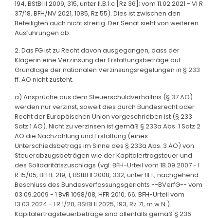
194, BStBl II 2009, 315, unter II.B.1.c [Rz 36]; vom 11.02.2021 - VI R
37/18, BFH/NV 2021, 1085, Rz 55). Dies ist zwischen den
Beteiligten auch nicht streitig. Der Senat sieht von weiteren
Ausführungen ab.
2. Das FG ist zu Recht davon ausgegangen, dass der
Klägerin eine Verzinsung der Erstattungsbeträge auf
Grundlage der nationalen Verzinsungsregelungen in § 233
ff. AO nicht zusteht.
a) Ansprüche aus dem Steuerschuldverhältnis (§ 37 AO)
werden nur verzinst, soweit dies durch Bundesrecht oder
Recht der Europäischen Union vorgeschrieben ist (§ 233
Satz 1 AO). Nicht zu verzinsen ist gemäß § 233a Abs. 1 Satz 2
AO die Nachzahlung und Erstattung (eines
Unterschiedsbetrags im Sinne des § 233a Abs. 3 AO) von
Steuerabzugsbeträgen wie der Kapitalertragsteuer und
des Solidaritätszuschlags (vgl. BFH-Urteil vom 18.09.2007 - I
R 15/05, BFHE 219, 1, BStBl II 2008, 332, unter III.1.; nachgehend
Beschluss des Bundesverfassungsgerichts --BVerfG-- vom
03.09.2009 - 1 BvR 1098/08, HFR 2010, 66; BFH-Urteil vom
13.03.2024 - I R 1/20, BStBl II 2025, 193, Rz 71, m.w.N.).
Kapitalertragsteuerbeträge sind allenfalls gemäß § 236