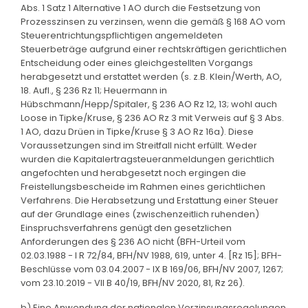
Abs. 1 Satz 1 Alternative 1 AO durch die Festsetzung von
Prozesszinsen zu verzinsen, wenn die gemäß § 168 AO vom
Steuerentrichtungspflichtigen angemeldeten
Steuerbeträge aufgrund einer rechtskräftigen gerichtlichen
Entscheidung oder eines gleichgestellten Vorgangs
herabgesetzt und erstattet werden (s. z.B. Klein/Werth, AO,
18. Aufl., § 236 Rz 11; Heuermann in
Hübschmann/Hepp/Spitaler, § 236 AO Rz 12, 13; wohl auch
Loose in Tipke/Kruse, § 236 AO Rz 3 mit Verweis auf § 3 Abs.
1 AO, dazu Drüen in Tipke/Kruse § 3 AO Rz 16a). Diese
Voraussetzungen sind im Streitfall nicht erfüllt. Weder
wurden die Kapitalertragsteueranmeldungen gerichtlich
angefochten und herabgesetzt noch ergingen die
Freistellungsbescheide im Rahmen eines gerichtlichen
Verfahrens. Die Herabsetzung und Erstattung einer Steuer
auf der Grundlage eines (zwischenzeitlich ruhenden)
Einspruchsverfahrens genügt den gesetzlichen
Anforderungen des § 236 AO nicht (BFH-Urteil vom
02.03.1988 - I R 72/84, BFH/NV 1988, 619, unter 4. [Rz 15]; BFH-
Beschlüsse vom 03.04.2007 - IX B 169/06, BFH/NV 2007, 1267;
vom 23.10.2019 - VII B 40/19, BFH/NV 2020, 81, Rz 26).
b) Eine Anwendung der nationalen Verzinsungsregelungen