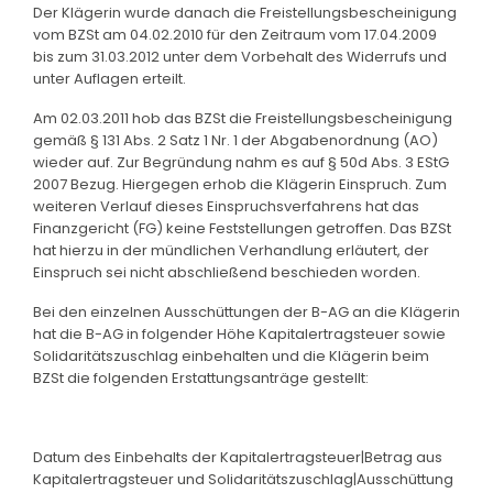
Der Klägerin wurde danach die Freistellungsbescheinigung
vom BZSt am 04.02.2010 für den Zeitraum vom 17.04.2009
bis zum 31.03.2012 unter dem Vorbehalt des Widerrufs und
unter Auflagen erteilt.
Am 02.03.2011 hob das BZSt die Freistellungsbescheinigung
gemäß § 131 Abs. 2 Satz 1 Nr. 1 der Abgabenordnung (AO)
wieder auf. Zur Begründung nahm es auf § 50d Abs. 3 EStG
2007 Bezug. Hiergegen erhob die Klägerin Einspruch. Zum
weiteren Verlauf dieses Einspruchsverfahrens hat das
Finanzgericht (FG) keine Feststellungen getroffen. Das BZSt
hat hierzu in der mündlichen Verhandlung erläutert, der
Einspruch sei nicht abschließend beschieden worden.
Bei den einzelnen Ausschüttungen der B-AG an die Klägerin
hat die B-AG in folgender Höhe Kapitalertragsteuer sowie
Solidaritätszuschlag einbehalten und die Klägerin beim
BZSt die folgenden Erstattungsanträge gestellt:
Datum des Einbehalts der Kapitalertragsteuer|Betrag aus
Kapitalertragsteuer und Solidaritätszuschlag|Ausschüttung