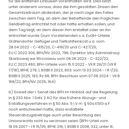
für die erlittenen Einbußen vorenthalten wird. Dies setzt
unter anderem voraus, dass die ihm gezahlten Zinsen den
Gesamtzeitraum abdecken, der je nach Lage des Falles
zwischen dem Tag, an dem der Betreffende den fraglichen
Geldbetrag entrichtet hat oder hätte erhalten sollen, und
dem Tag liegt, an dem dieser ihm erstattet oder an ihn
entrichtet wurde (zum Vorstehenden s.a. EuGH-Urteile
Gräfendorfer Geflügel und Tiefkühlfeinkost u.a. vom
28.04.2022 - C-415/20, C-419/20 und C-427/20,
EU:C:2022:306, BFH/NV 2022, 796; Dyrektor Izby Administracji
Skarbowej we Wroclawiu vom 08.06.2023 - C-322/22,
EU:C:2023:460; BFH-Urteile vom 15.11.2022 - VII R 29/21 (VII R
17/18), BFHE 279, 1, BStBl II 2023, 803; vom 13.03.2024 - I R 1/20,
BStBl II 2025, 193, Rz 68; BFH-Beschluss vom 07.08.2024 - VII B
168/22, BFH/NV 2025, 164).
b) Soweit der I. Senat des BFH im Hinblick auf die Regelung
in § 233 Abs. 1 Satz 2 AO für das frühere Abzugs- und
Erstattungsverfahren in § 50 Abs. 5 i.V.m. § 50a EStG a.F.
noch entschieden hatte, dass erstattete
Steuerabzugsbeträge auch unter Beachtung des
Unionsrechts nicht zu verzinsen seien (BFH-Urteil vom
18.09.2007 - I R 15/05, BFHE 219, 1, BStBl II 2008, 332, unter III.;