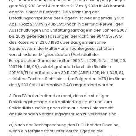
gemäß § 233 Satz 1 Alternative 2 i.V.m. § 233a ff. AO kommt
ebenfalls nicht in Betracht. Die Verzinsung der
Erstattungsansprüche der Klägerin ist weder gemäß § 50d
Abs. 1 Satz 2 i.V.m. § 43b EStG noch in der für die jeweiligen
Ausschüttungen und Erstattungsanträge in den Jahren 2007
bis 2009 geltenden Fassungen der Richtlinie 90/435/EWG
des Rates vom 23.07.1990 über das gemeinsame
Steuersystem der Mutter- und Tochtergesellschaften
verschiedener Mitgliedstaaten (Amtsblatt der
Europäischen Gemeinschaften 1990 Nr. L 225, 6, Nr. L 266, 20,
1997 Nr. L 16, 98), zuletzt geändert durch die Richtlinie
2011/96/EU des Rates vom 30.11.2011 (ABlEU 2011, Nr. L 345, 8),
--Mutter-Tochter-Richtlinie-- (im Folgenden: MTR) im Sinne
des § 233 Satz 1 Alternative 2 AO angeordnet worden.
3. Das FG hat zutreffend erkannt, dass die streitigen
Erstattungsbeträge zur Kapitalertragsteuer und zum
Solidaritätszuschlag nach dem aus dem Unionsrecht
abzuleitenden Verzinsungsanspruch zu verzinsen sind.
a) Nach der Rechtsprechung des EuGH hat der Einzelne,
wenn ein Mitgliedstaat unter Verstoß gegen die