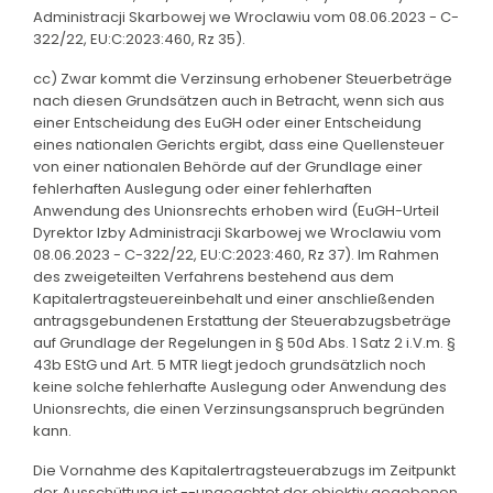
Administracji Skarbowej we Wroclawiu vom 08.06.2023 - C-
322/22, EU:C:2023:460, Rz 35).
cc) Zwar kommt die Verzinsung erhobener Steuerbeträge
nach diesen Grundsätzen auch in Betracht, wenn sich aus
einer Entscheidung des EuGH oder einer Entscheidung
eines nationalen Gerichts ergibt, dass eine Quellensteuer
von einer nationalen Behörde auf der Grundlage einer
fehlerhaften Auslegung oder einer fehlerhaften
Anwendung des Unionsrechts erhoben wird (EuGH-Urteil
Dyrektor Izby Administracji Skarbowej we Wroclawiu vom
08.06.2023 - C-322/22, EU:C:2023:460, Rz 37). Im Rahmen
des zweigeteilten Verfahrens bestehend aus dem
Kapitalertragsteuereinbehalt und einer anschließenden
antragsgebundenen Erstattung der Steuerabzugsbeträge
auf Grundlage der Regelungen in § 50d Abs. 1 Satz 2 i.V.m. §
43b EStG und Art. 5 MTR liegt jedoch grundsätzlich noch
keine solche fehlerhafte Auslegung oder Anwendung des
Unionsrechts, die einen Verzinsungsanspruch begründen
kann.
Die Vornahme des Kapitalertragsteuerabzugs im Zeitpunkt
der Ausschüttung ist --ungeachtet der objektiv gegebenen