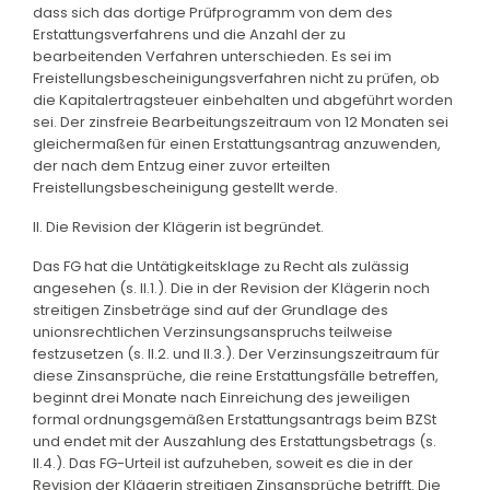
dass sich das dortige Prüfprogramm von dem des
Erstattungsverfahrens und die Anzahl der zu
bearbeitenden Verfahren unterschieden. Es sei im
Freistellungsbescheinigungsverfahren nicht zu prüfen, ob
die Kapitalertragsteuer einbehalten und abgeführt worden
sei. Der zinsfreie Bearbeitungszeitraum von 12 Monaten sei
gleichermaßen für einen Erstattungsantrag anzuwenden,
der nach dem Entzug einer zuvor erteilten
Freistellungsbescheinigung gestellt werde.
II. Die Revision der Klägerin ist begründet.
Das FG hat die Untätigkeitsklage zu Recht als zulässig
angesehen (s. II.1.). Die in der Revision der Klägerin noch
streitigen Zinsbeträge sind auf der Grundlage des
unionsrechtlichen Verzinsungsanspruchs teilweise
festzusetzen (s. II.2. und II.3.). Der Verzinsungszeitraum für
diese Zinsansprüche, die reine Erstattungsfälle betreffen,
beginnt drei Monate nach Einreichung des jeweiligen
formal ordnungsgemäßen Erstattungsantrags beim BZSt
und endet mit der Auszahlung des Erstattungsbetrags (s.
II.4.). Das FG-Urteil ist aufzuheben, soweit es die in der
Revision der Klägerin streitigen Zinsansprüche betrifft. Die