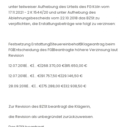
unter teilweiser Aufhebung des Urteils des FG Köln vom
17.11.2021 - 2 K 1544/20 und unter Aufhebung des
Ablehnungsbescheids vom 22.10.2018 das BZSt zu
verpflichten, die Erstattungsbeträge wie folgt zu verzinsen:
Festsetzung Erstattung|Steuereinbehalt|Klageantrag beim
FG|Entscheidung des FG|Beantragte höhere Verzinsung laut
Revision
12.07.2018|... €|... €|268.370,00 €|85.650,00 €
12.07.2018|... €|... €|91.757,50 €|29.146,50 €
28.09.2018|... €|... €|75.288,00 €|32.938,50 €
Zur Revision des BZSt beantragt die Klägerin,
die Revision als unbegründet zurückzuweisen.
Das BZSt beantragt,