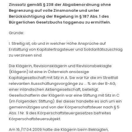
Zinssatz gemäß § 238 der Abgabenordnung ohne
Begrenzung auf volle Zinsmonate und unter
Berücksichtigung der Regelung in § 187 Abs. 1 des
Bürgerlichen Gesetzbuchs taggenau zu ermitteln.
Gründe:
I. Streitig ist, ob und in welcher Höhe Ansprüche auf
Erstattung von Kapitalertragsteuer und Solidaritätszuschlag
zu verzinsen sind.
Die Klägerin, Revisionsklägerin und Revisionsbeklagte
(Klägerin) ist eine in Österreich ansässige
Kapitalgesellschaft mit Sitz in A. Sie war für die im Streitfall
relevanten Ausschüttungsvorgänge zu ... % an der B-AG,
einer inländischen Aktiengesellschaft, beteiligt.
Gesellschafterin der Klägerin war eine Stiftung mit Sitz in C
(im Folgenden: Stiftung). Bei dieser handelte es sich um ein
gemeinnütziges und von der Körperschaftsteuer nach § 5
Abs. 1 Nr. 9 des Körperschaftsteuergesetzes befreites
Körperschaftsteuersubjekt.
Am 16./17.04.2009 hatte die Klägerin beim Beklagten,