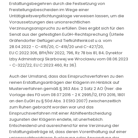
Erstattungsbegehren durch die Festsetzung von
Freistellungsbescheiden im Wege einer
Untätigkeitsverpflichtungsklage verweisen lassen, um die
Voraussetzungen des unionsrechtlichen
Verzinsungsanspruchs zu erfüllen. Dies ergibt sich für den
Senat aus der gefestigten EuGH-Rechtsprechung (Urteile
Gräfendorfer Geflügel und Tiefkühlfeinkost u.a. vom
28.04.2022 - C-415/20, C-419/20 und C-427/20,
EU:C:2022:306, BFH/NV 2022, 796, Rz 78 bis 81, 84; Dyrektor
Izby Administracji Skarbowej we Wroclawiu vom 08.06.2023
- C-322/22, EU:C:2023:460, Rz 36).
Auch der Umstand, dass das Einspruchsverfahren zu den
reinen Erstattungsanträgen der Klägerin im Hinblick auf
Musterverfahren gemäß § 363 Abs. 2 Satz 2 AO (hier: die
Vorlage des FG vom 08.07.2016 - 2 K 2995/12, EFG 2016, 1801
an den EuGH zu § 50d Abs. 3 EStG 2007) zwischenzeitlich
zum Ruhen gebracht worden war und das
Einspruchsverfahren mit einer Abhilfeentscheidung
zugunsten der Klägerin endete, ist unerheblich.
Entscheidend und ausreichend für eine Verzinsung der
Erstattungsbeträge ist, dass deren Vorenthaltung auf einer
unionsrechtswidrigen Auslegung oder Anwendung der