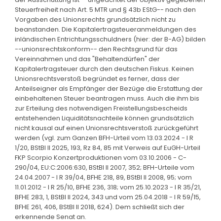
Steuerfreiheit nach Art. 5 MTR und § 43b EStG-- nach den
Vorgaben des Unionsrechts grundsätzlich nicht zu
beanstanden. Die Kapitalertragsteueranmeldungen des
inländischen Entrichtungsschuldners (hier: der B-AG) bilden
--unionsrechtskonform-- den Rechtsgrund für das
Vereinnahmen und das "Behaltendürfen" der
Kapitalertragsteuer durch den deutschen Fiskus. Keinen
Unionsrechtsverstoß begründet es ferner, dass der
Anteilseigner als Empfänger der Bezüge die Erstattung der
einbehaltenen Steuer beantragen muss. Auch die ihm bis
zur Erteilung des notwendigen Freistellungsbescheids
entstehenden Liquiditätsnachteile können grundsätzlich
nicht kausal auf einen Unionsrechtsverstoß zurückgeführt
werden (vgl. zum Ganzen BFH-Urteil vom 13.03.2024 - I R
1/20, BStBl II 2025, 193, Rz 84, 85 mit Verweis auf EuGH-Urteil
FKP Scorpio Konzertproduktionen vom 03.10.2006 - C-
290/04, EU:C:2006:630, BStBl II 2007, 352; BFH-Urteile vom
24.04.2007 - I R 39/04, BFHE 218, 89, BStBl II 2008, 95; vom
11.01.2012 - I R 25/10, BFHE 236, 318; vom 25.10.2023 - I R 35/21,
BFHE 283, 1, BStBl II 2024, 343 und vom 25.04.2018 - I R 59/15,
BFHE 261, 406, BStBl II 2018, 624). Dem schließt sich der
erkennende Senat an.