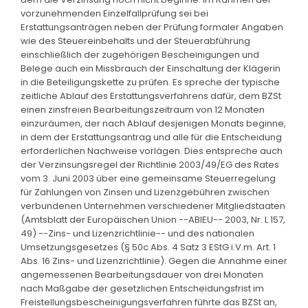
vorzunehmenden Einzelfallprüfung sei bei
Erstattungsanträgen neben der Prüfung formaler Angaben
wie des Steuereinbehalts und der Steuerabführung
einschließlich der zugehörigen Bescheinigungen und
Belege auch ein Missbrauch der Einschaltung der Klägerin
in die Beteiligungskette zu prüfen. Es spreche der typische
zeitliche Ablauf des Erstattungsverfahrens dafür, dem BZSt
einen zinsfreien Bearbeitungszeitraum von 12 Monaten
einzuräumen, der nach Ablauf desjenigen Monats beginne,
in dem der Erstattungsantrag und alle für die Entscheidung
erforderlichen Nachweise vorlägen. Dies entspreche auch
der Verzinsungsregel der Richtlinie 2003/49/EG des Rates
vom 3. Juni 2003 über eine gemeinsame Steuerregelung
für Zahlungen von Zinsen und Lizenzgebühren zwischen
verbundenen Unternehmen verschiedener Mitgliedstaaten
(Amtsblatt der Europäischen Union --ABlEU-- 2003, Nr. L 157,
49) --Zins- und Lizenzrichtlinie-- und des nationalen
Umsetzungsgesetzes (§ 50c Abs. 4 Satz 3 EStG i.V.m. Art. 1
Abs. 16 Zins- und Lizenzrichtlinie). Gegen die Annahme einer
angemessenen Bearbeitungsdauer von drei Monaten
nach Maßgabe der gesetzlichen Entscheidungsfrist im
Freistellungsbescheinigungsverfahren führte das BZSt an,