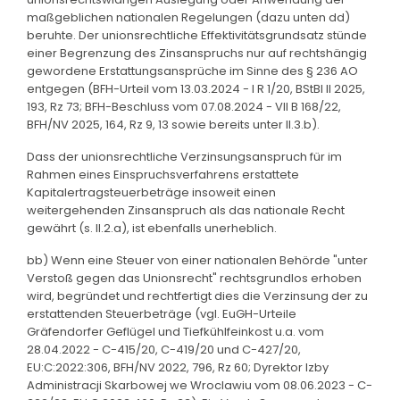
maßgeblichen nationalen Regelungen (dazu unten dd)
beruhte. Der unionsrechtliche Effektivitätsgrundsatz stünde
einer Begrenzung des Zinsanspruchs nur auf rechtshängig
gewordene Erstattungsansprüche im Sinne des § 236 AO
entgegen (BFH-Urteil vom 13.03.2024 - I R 1/20, BStBl II 2025,
193, Rz 73; BFH-Beschluss vom 07.08.2024 - VII B 168/22,
BFH/NV 2025, 164, Rz 9, 13 sowie bereits unter II.3.b).
Dass der unionsrechtliche Verzinsungsanspruch für im
Rahmen eines Einspruchsverfahrens erstattete
Kapitalertragsteuerbeträge insoweit einen
weitergehenden Zinsanspruch als das nationale Recht
gewährt (s. II.2.a), ist ebenfalls unerheblich.
bb) Wenn eine Steuer von einer nationalen Behörde "unter
Verstoß gegen das Unionsrecht" rechtsgrundlos erhoben
wird, begründet und rechtfertigt dies die Verzinsung der zu
erstattenden Steuerbeträge (vgl. EuGH-Urteile
Gräfendorfer Geflügel und Tiefkühlfeinkost u.a. vom
28.04.2022 - C-415/20, C-419/20 und C-427/20,
EU:C:2022:306, BFH/NV 2022, 796, Rz 60; Dyrektor Izby
Administracji Skarbowej we Wroclawiu vom 08.06.2023 - C-