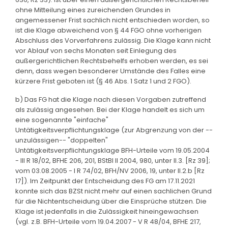
ohne Mitteilung eines zureichenden Grundes in
angemessener Frist sachlich nicht entschieden worden, so
ist die Klage abweichend von § 44 FGO ohne vorherigen
Abschluss des Vorverfahrens zulässig. Die Klage kann nicht
vor Ablauf von sechs Monaten seit Einlegung des
außergerichtlichen Rechtsbehelfs erhoben werden, es sei
denn, dass wegen besonderer Umstände des Falles eine
kürzere Frist geboten ist (§ 46 Abs. 1 Satz 1 und 2 FGO).
b) Das FG hat die Klage nach diesen Vorgaben zutreffend
als zulässig angesehen. Bei der Klage handelt es sich um
eine sogenannte "einfache"
Untätigkeitsverpflichtungsklage (zur Abgrenzung von der --
unzulässigen-- "doppelten"
Untätigkeitsverpflichtungsklage BFH-Urteile vom 19.05.2004
- III R 18/02, BFHE 206, 201, BStBl II 2004, 980, unter II.3. [Rz 39];
vom 03.08.2005 - I R 74/02, BFH/NV 2006, 19, unter II.2.b [Rz
17]). Im Zeitpunkt der Entscheidung des FG am 17.11.2021
konnte sich das BZSt nicht mehr auf einen sachlichen Grund
für die Nichtentscheidung über die Einsprüche stützen. Die
Klage ist jedenfalls in die Zulässigkeit hineingewachsen
(vgl. z.B. BFH-Urteile vom 19.04.2007 - V R 48/04, BFHE 217,