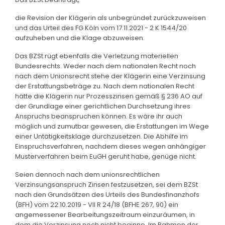
die Revision der Klägerin als unbegründet zurückzuweisen
und das Urteil des FG Köln vom 17.11.2021 - 2 K 1544/20
aufzuheben und die Klage abzuweisen.
Das BZSt rügt ebenfalls die Verletzung materiellen
Bundesrechts. Weder nach dem nationalen Recht noch
nach dem Unionsrecht stehe der Klägerin eine Verzinsung
der Erstattungsbeträge zu. Nach dem nationalen Recht
hätte die Klägerin nur Prozesszinsen gemäß § 236 AO auf
der Grundlage einer gerichtlichen Durchsetzung ihres
Anspruchs beanspruchen können. Es wäre ihr auch
möglich und zumutbar gewesen, die Erstattungen im Wege
einer Untätigkeitsklage durchzusetzen. Die Abhilfe im
Einspruchsverfahren, nachdem dieses wegen anhängiger
Musterverfahren beim EuGH geruht habe, genüge nicht.
Seien dennoch nach dem unionsrechtlichen
Verzinsungsanspruch Zinsen festzusetzen, sei dem BZSt
nach den Grundsätzen des Urteils des Bundesfinanzhofs
(BFH) vom 22.10.2019 - VII R 24/18 (BFHE 267, 90) ein
angemessener Bearbeitungszeitraum einzuräumen, in
dem die Verzinsung noch nicht beginne. Im Rahmen der