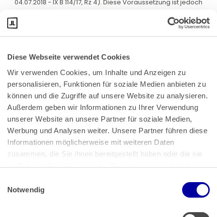
04.07.2018 - IX B 114/17, Rz 4). Diese Voraussetzung ist jedoch
vorliegend --wie bereits ausgeführt-- nicht erfüllt.
Diese Webseite verwendet Cookies
Wir verwenden Cookies, um Inhalte und Anzeigen zu 
personalisieren, Funktionen für soziale Medien anbieten zu 
können und die Zugriffe auf unsere Website zu analysieren. 
Außerdem geben wir Informationen zu Ihrer Verwendung 
unserer Website an unsere Partner für soziale Medien, 
Bundeskanzlerplatz 2
Werbung und Analysen weiter. Unsere Partner führen diese 
53113 Bonn
Informationen möglicherweise mit weiteren Daten 
zusammen, die Sie ihnen bereitgestellt haben oder die sie 
Pressemitteilungen
AGB
|
im Rahmen Ihrer Nutzung der Dienste gesammelt haben.
Impressum
Datenschutz
|
Einwilligungsauswahl
Impressum
 | 
Datenschutz
Notwendig