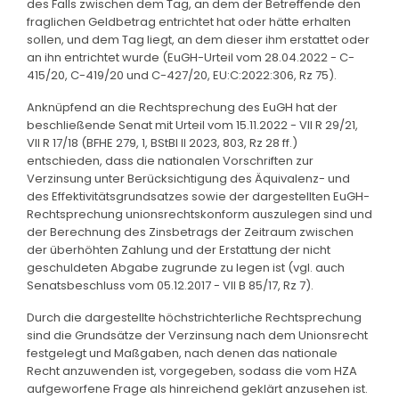
des Falls zwischen dem Tag, an dem der Betreffende den
fraglichen Geldbetrag entrichtet hat oder hätte erhalten
sollen, und dem Tag liegt, an dem dieser ihm erstattet oder
an ihn entrichtet wurde (EuGH-Urteil vom 28.04.2022 - C-
415/20, C-419/20 und C-427/20, EU:C:2022:306, Rz 75).
Anknüpfend an die Rechtsprechung des EuGH hat der
beschließende Senat mit Urteil vom 15.11.2022 - VII R 29/21,
VII R 17/18 (BFHE 279, 1, BStBl II 2023, 803, Rz 28 ff.)
entschieden, dass die nationalen Vorschriften zur
Verzinsung unter Berücksichtigung des Äquivalenz- und
des Effektivitätsgrundsatzes sowie der dargestellten EuGH-
Rechtsprechung unionsrechtskonform auszulegen sind und
der Berechnung des Zinsbetrags der Zeitraum zwischen
der überhöhten Zahlung und der Erstattung der nicht
geschuldeten Abgabe zugrunde zu legen ist (vgl. auch
Senatsbeschluss vom 05.12.2017 - VII B 85/17, Rz 7).
Durch die dargestellte höchstrichterliche Rechtsprechung
sind die Grundsätze der Verzinsung nach dem Unionsrecht
festgelegt und Maßgaben, nach denen das nationale
Recht anzuwenden ist, vorgegeben, sodass die vom HZA
aufgeworfene Frage als hinreichend geklärt anzusehen ist.