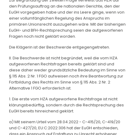
Zur Begründung der zweiten Frage verweist das HZA auf
den Prüfungsauftrag an die nationalen Gerichte, den der
EuGH vorgegeben habe und der ins Leere ginge, wenn von
einer vollumfänglichen Regelung des Anspruchs im
primären Unionsrecht auszugehen wäre. Mit der bisherigen
EuGH- und BFH-Rechtsprechung seien die aufgeworfenen
Fragen noch nicht geklärt worden.
Die Klägerin ist der Beschwerde entgegengetreten.
II. Die Beschwerde ist nicht begründet, weil die vom HZA
aufgeworfenen Rechtsfragen bereits geklärt sind und
diese daher weder grundsätzliche Bedeutung im Sinne von
§ 115 Abs. 2 Nr. 1 FGO aufweisen noch ihre Beantwortung zur
Fortbildung des Rechts im Sinne von § 115 Abs. 2 Nr. 2
Alternative 1 FGO erforderlich ist.
1. Die erste vom HZA aufgeworfene Rechtsfrage ist nicht
klärungsbedürftig, sondern durch die Rechtsprechung des
EuGH bereits hinreichend geklärt.
a) Mit seinem Urteil vom 28.04.2022 - C-415/20, C-419/20
und C-427/20, EU:C:2022:306 hat der EuGH entschieden,
dass ein Anspruch auf Erstattung zu Unrecht erhobener