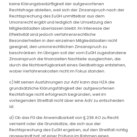
keine Klärungsbedürftigkeit der aufgeworfenen
Rechtsfrage ableiten, weil sich der Zinsanspruch nach der
Rechtsprechung des EuGH unmittelbar aus dem
Unionsrecht ergibt und lediglich die Umsetzung den
Mitgliedstaaten überlassen bleibt. Im Interesse der
Effektivität sind jedoch verfahrensrechtliche
Besonderheiten in den einzelnen Mitgliedstaaten nicht
geeignet, den unionsrechtlichen Zinsanspruch zu
beschränken. Im Übrigen soll der vom EuGH zugestandene
Zinsanspruch die finanziellen Nachteile ausgleichen, die
durch die Nichtverfügbarkeit eines Geldbetrags entstehen,
wobei Verfahrenskosten nicht im Fokus standen.
c) Mit seinen Ausführungen zur AdV kann das HZA die
grundsätzliche Klärungsfähigkeit der aufgeworfenen
Rechtsfrage nicht erfolgreich begründen, weil im
vorliegenden Streitfall nicht über eine AdV zu entscheiden
ist.
d) Ob das FG die Anwendbarkeit von § 236 AO zu Recht
verneint oder die Grundsätze, die sich aus der
Rechtsprechung des EuGH ergeben, auf den Streitfall richtig
angewandt hat, ist einer Prüfung im Rahmen eines