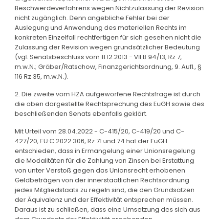
Beschwerdeverfahrens wegen Nichtzulassung der Revision
nicht zugänglich. Denn angebliche Fehler bei der
Auslegung und Anwendung des materiellen Rechts im
konkreten Einzelfall rechtfertigen für sich gesehen nicht die
Zulassung der Revision wegen grundsätzlicher Bedeutung
(vgl. Senatsbeschluss vom 11.12.2013 - VII B 94/13, Rz 7,
m.w.N.; Gräber/Ratschow, Finanzgerichtsordnung, 9. Aufl., §
116 Rz 35, m.w.N.).
2. Die zweite vom HZA aufgeworfene Rechtsfrage ist durch
die oben dargestellte Rechtsprechung des EuGH sowie des
beschließenden Senats ebenfalls geklärt.
Mit Urteil vom 28.04.2022 - C-415/20, C-419/20 und C-
427/20, EU:C:2022:306, Rz 71 und 74 hat der EuGH
entschieden, dass in Ermangelung einer Unionsregelung
die Modalitäten für die Zahlung von Zinsen bei Erstattung
von unter Verstoß gegen das Unionsrecht erhobenen
Geldbeträgen von der innerstaatlichen Rechtsordnung
jedes Mitgliedstaats zu regeln sind, die den Grundsätzen
der Äquivalenz und der Effektivität entsprechen müssen.
Daraus ist zu schließen, dass eine Umsetzung des sich aus