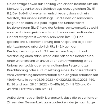
Geldbeträge sowie auf Zahlung von Zinsen besteht, um die
Nichtverfügbarkeit des Geldbetrags auszugleichen (Rz 51
ff.). Der EuGH hat weiterhin entschieden, dass sich ein
Verstoß, der einen Erstattungs- und einen Zinsanspruch
begründen kann, auf jede Regel des Unionsrechts
beziehen kann (Rz 61) und der Unionsrechtsverstoß sowohl
von den Unionsgerichten als auch von einem nationalen
Gericht festgestellt worden sein kann (Rz 66). Eine
gerichtliche Geltendmachung des Anspruchs ist jedoch
nicht zwingend erforderlich (Rz 84). Nach der
Rechtsprechung des EuGH besteht ein Anspruch auf
Verzinsung auch dann, wenn eine nationale Behörde bei
einer unionsrechtlich unzutreffenden Anwendung eines
Unionsrechtsakts oder einer nationalen Regelung zur
Durchführung oder zur Umsetzung eines Unionsrechtsakts
vom Verwaltungsunterworfenen eine Abgabe erhoben hat
(EuGH-Urteile vom 08.06.2023 - C-322/22, EU:C:2023:460,
Rz 36 und vom 28.04.2022 - C-415/20, C-419/20 und C-
427/20, EU:C:2022:306, Rz 64).
Außerdem hat der EuGH klargestellt, dass die zu zahlenden
Zinsen den Gesamtzeitraum abdecken, der je nach Lage