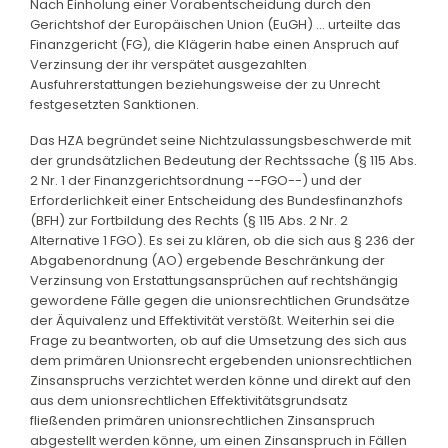
Nach Einholung einer Vorabentscheidung durch den
Gerichtshof der Europäischen Union (EuGH) ... urteilte das
Finanzgericht (FG), die Klägerin habe einen Anspruch auf
Verzinsung der ihr verspätet ausgezahlten
Ausfuhrerstattungen beziehungsweise der zu Unrecht
festgesetzten Sanktionen.
Das HZA begründet seine Nichtzulassungsbeschwerde mit
der grundsätzlichen Bedeutung der Rechtssache (§ 115 Abs.
2 Nr. 1 der Finanzgerichtsordnung --FGO--) und der
Erforderlichkeit einer Entscheidung des Bundesfinanzhofs
(BFH) zur Fortbildung des Rechts (§ 115 Abs. 2 Nr. 2
Alternative 1 FGO). Es sei zu klären, ob die sich aus § 236 der
Abgabenordnung (AO) ergebende Beschränkung der
Verzinsung von Erstattungsansprüchen auf rechtshängig
gewordene Fälle gegen die unionsrechtlichen Grundsätze
der Äquivalenz und Effektivität verstößt. Weiterhin sei die
Frage zu beantworten, ob auf die Umsetzung des sich aus
dem primären Unionsrecht ergebenden unionsrechtlichen
Zinsanspruchs verzichtet werden könne und direkt auf den
aus dem unionsrechtlichen Effektivitätsgrundsatz
fließenden primären unionsrechtlichen Zinsanspruch
abgestellt werden könne, um einen Zinsanspruch in Fällen