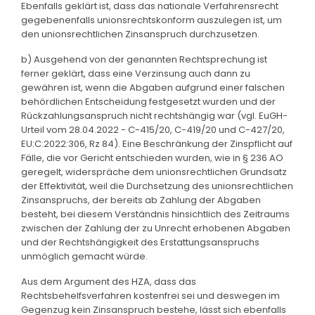
Ebenfalls geklärt ist, dass das nationale Verfahrensrecht
gegebenenfalls unionsrechtskonform auszulegen ist, um
den unionsrechtlichen Zinsanspruch durchzusetzen.
b) Ausgehend von der genannten Rechtsprechung ist
ferner geklärt, dass eine Verzinsung auch dann zu
gewähren ist, wenn die Abgaben aufgrund einer falschen
behördlichen Entscheidung festgesetzt wurden und der
Rückzahlungsanspruch nicht rechtshängig war (vgl. EuGH-
Urteil vom 28.04.2022 - C-415/20, C-419/20 und C-427/20,
EU:C:2022:306, Rz 84). Eine Beschränkung der Zinspflicht auf
Fälle, die vor Gericht entschieden wurden, wie in § 236 AO
geregelt, widerspräche dem unionsrechtlichen Grundsatz
der Effektivität, weil die Durchsetzung des unionsrechtlichen
Zinsanspruchs, der bereits ab Zahlung der Abgaben
besteht, bei diesem Verständnis hinsichtlich des Zeitraums
zwischen der Zahlung der zu Unrecht erhobenen Abgaben
und der Rechtshängigkeit des Erstattungsanspruchs
unmöglich gemacht würde.
Aus dem Argument des HZA, dass das
Rechtsbehelfsverfahren kostenfrei sei und deswegen im
Gegenzug kein Zinsanspruch bestehe, lässt sich ebenfalls