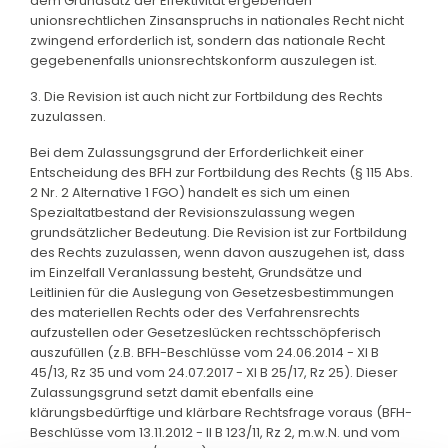
dem Grundsatz der Effektivität ergebenden
unionsrechtlichen Zinsanspruchs in nationales Recht nicht
zwingend erforderlich ist, sondern das nationale Recht
gegebenenfalls unionsrechtskonform auszulegen ist.
3. Die Revision ist auch nicht zur Fortbildung des Rechts
zuzulassen.
Bei dem Zulassungsgrund der Erforderlichkeit einer
Entscheidung des BFH zur Fortbildung des Rechts (§ 115 Abs.
2 Nr. 2 Alternative 1 FGO) handelt es sich um einen
Spezialtatbestand der Revisionszulassung wegen
grundsätzlicher Bedeutung. Die Revision ist zur Fortbildung
des Rechts zuzulassen, wenn davon auszugehen ist, dass
im Einzelfall Veranlassung besteht, Grundsätze und
Leitlinien für die Auslegung von Gesetzesbestimmungen
des materiellen Rechts oder des Verfahrensrechts
aufzustellen oder Gesetzeslücken rechtsschöpferisch
auszufüllen (z.B. BFH-Beschlüsse vom 24.06.2014 - XI B
45/13, Rz 35 und vom 24.07.2017 - XI B 25/17, Rz 25). Dieser
Zulassungsgrund setzt damit ebenfalls eine
klärungsbedürftige und klärbare Rechtsfrage voraus (BFH-
Beschlüsse vom 13.11.2012 - II B 123/11, Rz 2, m.w.N. und vom