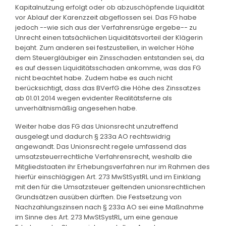
Kapitalnutzung erfolgt oder ob abzuschöpfende Liquidität
vor Ablauf der Karenzzeit abgeflossen sei. Das FG habe
jedoch --wie sich aus der Verfahrensrüge ergebe-- zu
Unrecht einen tatsächlichen Liquiditätsvorteil der Klägerin
bejaht. Zum anderen sei festzustellen, in welcher Höhe
dem Steuergläubiger ein Zinsschaden entstanden sei, da
es auf dessen Liquiditätsschaden ankomme, was das FG
nicht beachtet habe. Zudem habe es auch nicht
berücksichtigt, dass das BVerfG die Höhe des Zinssatzes
ab 01.01.2014 wegen evidenter Realitätsferne als
unverhältnismäßig angesehen habe.
Weiter habe das FG das Unionsrecht unzutreffend
ausgelegt und dadurch § 233a AO rechtswidrig
angewandt. Das Unionsrecht regele umfassend das
umsatzsteuerrechtliche Verfahrensrecht, weshalb die
Mitgliedstaaten ihr Erhebungsverfahren nur im Rahmen des
hierfür einschlägigen Art. 273 MwStSystRL und im Einklang
mit den für die Umsatzsteuer geltenden unionsrechtlichen
Grundsätzen ausüben dürften. Die Festsetzung von
Nachzahlungszinsen nach § 233a AO sei eine Maßnahme
im Sinne des Art. 273 MwStSystRL, um eine genaue