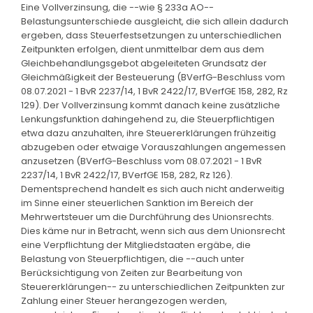
Eine Vollverzinsung, die --wie § 233a AO--
Belastungsunterschiede ausgleicht, die sich allein dadurch
ergeben, dass Steuerfestsetzungen zu unterschiedlichen
Zeitpunkten erfolgen, dient unmittelbar dem aus dem
Gleichbehandlungsgebot abgeleiteten Grundsatz der
Gleichmäßigkeit der Besteuerung (BVerfG-Beschluss vom
08.07.2021 - 1 BvR 2237/14, 1 BvR 2422/17, BVerfGE 158, 282, Rz
129). Der Vollverzinsung kommt danach keine zusätzliche
Lenkungsfunktion dahingehend zu, die Steuerpflichtigen
etwa dazu anzuhalten, ihre Steuererklärungen frühzeitig
abzugeben oder etwaige Vorauszahlungen angemessen
anzusetzen (BVerfG-Beschluss vom 08.07.2021 - 1 BvR
2237/14, 1 BvR 2422/17, BVerfGE 158, 282, Rz 126).
Dementsprechend handelt es sich auch nicht anderweitig
im Sinne einer steuerlichen Sanktion im Bereich der
Mehrwertsteuer um die Durchführung des Unionsrechts.
Dies käme nur in Betracht, wenn sich aus dem Unionsrecht
eine Verpflichtung der Mitgliedstaaten ergäbe, die
Belastung von Steuerpflichtigen, die --auch unter
Berücksichtigung von Zeiten zur Bearbeitung von
Steuererklärungen-- zu unterschiedlichen Zeitpunkten zur
Zahlung einer Steuer herangezogen werden,