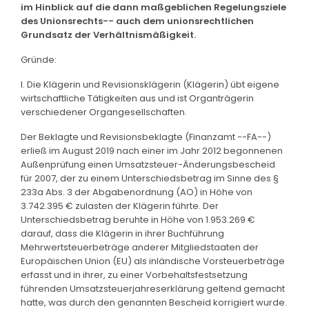
im Hinblick auf die dann maßgeblichen Regelungsziele
des Unionsrechts-- auch dem unionsrechtlichen
Grundsatz der Verhältnismäßigkeit.
Gründe:
I. Die Klägerin und Revisionsklägerin (Klägerin) übt eigene
wirtschaftliche Tätigkeiten aus und ist Organträgerin
verschiedener Organgesellschaften.
Der Beklagte und Revisionsbeklagte (Finanzamt --FA--)
erließ im August 2019 nach einer im Jahr 2012 begonnenen
Außenprüfung einen Umsatzsteuer-Änderungsbescheid
für 2007, der zu einem Unterschiedsbetrag im Sinne des §
233a Abs. 3 der Abgabenordnung (AO) in Höhe von
3.742.395 € zulasten der Klägerin führte. Der
Unterschiedsbetrag beruhte in Höhe von 1.953.269 €
darauf, dass die Klägerin in ihrer Buchführung
Mehrwertsteuerbeträge anderer Mitgliedstaaten der
Europäischen Union (EU) als inländische Vorsteuerbeträge
erfasst und in ihrer, zu einer Vorbehaltsfestsetzung
führenden Umsatzsteuerjahreserklärung geltend gemacht
hatte, was durch den genannten Bescheid korrigiert wurde.