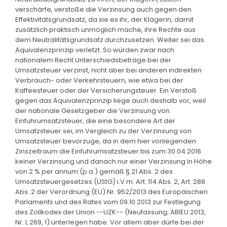
verschärfe, verstoße die Verzinsung auch gegen den
Effektivitätsgrundsatz, da sie es ihr, der Klägerin, damit
zusätzlich praktisch unmöglich mache, ihre Rechte aus
dem Neutralitätsgrundsatz durchzusetzen. Weiter sei das
Äquivalenzprinzip verletzt. So würden zwar nach
nationalem Recht Unterschiedsbeträge bei der
Umsatzsteuer verzinst, nicht aber bei anderen indirekten
Verbrauch- oder Verkehrsteuern, wie etwa bei der
Kaffeesteuer oder der Versicherungsteuer. Ein Verstoß
gegen das Äquivalenzprinzip liege auch deshalb vor, weil
der nationale Gesetzgeber die Verzinsung von
Einfuhrumsatzsteuer, die eine besondere Art der
Umsatzsteuer sei, im Vergleich zu der Verzinsung von
Umsatzsteuer bevorzuge, da in dem hier vorliegenden
Zinszeitraum die Einfuhrumsatzsteuer bis zum 30.04.2016
keiner Verzinsung und danach nur einer Verzinsung in Höhe
von 2 % per annum (p.a.) gemäß § 21 Abs. 2 des
Umsatzsteuergesetzes (UStG) i.V.m. Art. 114 Abs. 2, Art. 288
Abs. 2 der Verordnung (EU) Nr. 952/2013 des Europäischen
Parlaments und des Rates vom 09.10.2013 zur Festlegung
des Zollkodex der Union --UZK-- (Neufassung; ABlEU 2013,
Nr. L 269, 1) unterlegen habe. Vor allem aber dürfe bei der