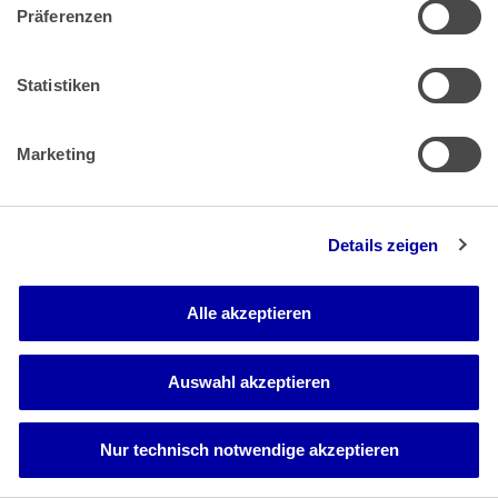
wirtschaftlichen Tätigkeiten, sofern sie der Mehrwertsteuer
Präferenzen
unterliegen, unabhängig von ihrem Zweck und ihrem
Ergebnis in völlig neutraler Weise steuerlich belastet
werden (EuGH-Urteil Syndyk Masy Upad&lstrok;o&sacute;ci
Statistiken
A vom 12.09.2024 - C-709/22, EU:C:2024:741, Rz 52 und 53).
Wirtschaftsteilnehmer, die gleichartige Umsätze tätigen,
dürfen bei der Erhebung der Mehrwertsteuer nicht
Marketing
unterschiedlich behandelt werden (EuGH-Urteil Degano
Trasporti vom 07.04.2016 - C-546/14, EU:C:2016:206, Rz 19
und 21).
Details zeigen
§ 233a AO entspricht dem. Unternehmer werden
insbesondere nicht unterschiedlich behandelt. Die
Vollverzinsung steht zudem der Inanspruchnahme des
Vorsteuerabzugs nicht entgegen, sondern erfasst in
Alle akzeptieren
neutraler Weise zulasten des Steuerpflichtigen einen
vorzeitig --beispielsweise vor Rechnungserteilung-- in
Anspruch genommenen Vorsteuerabzug wie auch zu
Auswahl akzeptieren
dessen Gunsten einen --trotz bereits vorliegender
Ausübungsvoraussetzungen-- erst verspätet geltend
gemachten Vorsteuerabzug.
Nur technisch notwendige akzeptieren
bb) Eine "länderübergreifende" Gesamtbetrachtung, wie