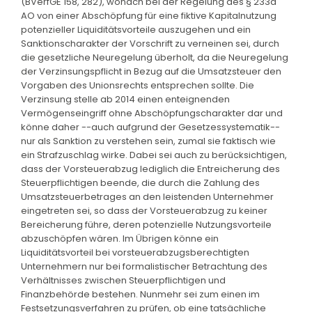
(BVerfGE 158, 282), wonach bei der Regelung des § 233a
AO von einer Abschöpfung für eine fiktive Kapitalnutzung
potenzieller Liquiditätsvorteile auszugehen und ein
Sanktionscharakter der Vorschrift zu verneinen sei, durch
die gesetzliche Neuregelung überholt, da die Neuregelung
der Verzinsungspflicht in Bezug auf die Umsatzsteuer den
Vorgaben des Unionsrechts entsprechen sollte. Die
Verzinsung stelle ab 2014 einen enteignenden
Vermögenseingriff ohne Abschöpfungscharakter dar und
könne daher --auch aufgrund der Gesetzessystematik--
nur als Sanktion zu verstehen sein, zumal sie faktisch wie
ein Strafzuschlag wirke. Dabei sei auch zu berücksichtigen,
dass der Vorsteuerabzug lediglich die Entreicherung des
Steuerpflichtigen beende, die durch die Zahlung des
Umsatzsteuerbetrages an den leistenden Unternehmer
eingetreten sei, so dass der Vorsteuerabzug zu keiner
Bereicherung führe, deren potenzielle Nutzungsvorteile
abzuschöpfen wären. Im Übrigen könne ein
Liquiditätsvorteil bei vorsteuerabzugsberechtigten
Unternehmern nur bei formalistischer Betrachtung des
Verhältnisses zwischen Steuerpflichtigen und
Finanzbehörde bestehen. Nunmehr sei zum einen im
Festsetzungsverfahren zu prüfen, ob eine tatsächliche