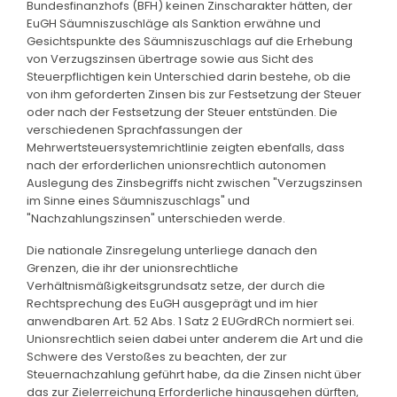
Bundesfinanzhofs (BFH) keinen Zinscharakter hätten, der
EuGH Säumniszuschläge als Sanktion erwähne und
Gesichtspunkte des Säumniszuschlags auf die Erhebung
von Verzugszinsen übertrage sowie aus Sicht des
Steuerpflichtigen kein Unterschied darin bestehe, ob die
von ihm geforderten Zinsen bis zur Festsetzung der Steuer
oder nach der Festsetzung der Steuer entstünden. Die
verschiedenen Sprachfassungen der
Mehrwertsteuersystemrichtlinie zeigten ebenfalls, dass
nach der erforderlichen unionsrechtlich autonomen
Auslegung des Zinsbegriffs nicht zwischen "Verzugszinsen
im Sinne eines Säumniszuschlags" und
"Nachzahlungszinsen" unterschieden werde.
Die nationale Zinsregelung unterliege danach den
Grenzen, die ihr der unionsrechtliche
Verhältnismäßigkeitsgrundsatz setze, der durch die
Rechtsprechung des EuGH ausgeprägt und im hier
anwendbaren Art. 52 Abs. 1 Satz 2 EUGrdRCh normiert sei.
Unionsrechtlich seien dabei unter anderem die Art und die
Schwere des Verstoßes zu beachten, der zur
Steuernachzahlung geführt habe, da die Zinsen nicht über
das zur Zielerreichung Erforderliche hinausgehen dürften,