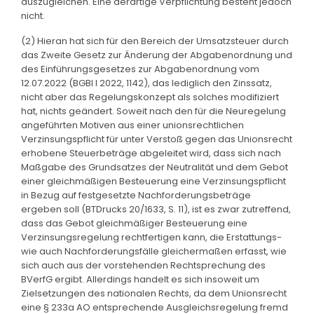
auszugleichen. Eine derartige Verpflichtung besteht jedoch
nicht.
(2) Hieran hat sich für den Bereich der Umsatzsteuer durch
das Zweite Gesetz zur Änderung der Abgabenordnung und
des Einführungsgesetzes zur Abgabenordnung vom
12.07.2022 (BGBl I 2022, 1142), das lediglich den Zinssatz,
nicht aber das Regelungskonzept als solches modifiziert
hat, nichts geändert. Soweit nach den für die Neuregelung
angeführten Motiven aus einer unionsrechtlichen
Verzinsungspflicht für unter Verstoß gegen das Unionsrecht
erhobene Steuerbeträge abgeleitet wird, dass sich nach
Maßgabe des Grundsatzes der Neutralität und dem Gebot
einer gleichmäßigen Besteuerung eine Verzinsungspflicht
in Bezug auf festgesetzte Nachforderungsbeträge
ergeben soll (BTDrucks 20/1633, S. 11), ist es zwar zutreffend,
dass das Gebot gleichmäßiger Besteuerung eine
Verzinsungsregelung rechtfertigen kann, die Erstattungs-
wie auch Nachforderungsfälle gleichermaßen erfasst, wie
sich auch aus der vorstehenden Rechtsprechung des
BVerfG ergibt. Allerdings handelt es sich insoweit um
Zielsetzungen des nationalen Rechts, da dem Unionsrecht
eine § 233a AO entsprechende Ausgleichsregelung fremd