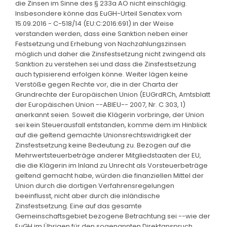
die Zinsen im Sinne des § 233a AO nicht einschlägig.
Insbesondere könne das EuGH-Urteil Senatex vom
15.09.2016 - C-518/14 (EU:C:2016:691) in der Weise
verstanden werden, dass eine Sanktion neben einer
Festsetzung und Erhebung von Nachzahlungszinsen
möglich und daher die Zinsfestsetzung nicht zwingend als
Sanktion zu verstehen sei und dass die Zinsfestsetzung
auch typisierend erfolgen könne. Weiter lägen keine
Verstöße gegen Rechte vor, die in der Charta der
Grundrechte der Europäischen Union (EUGrdRCh, Amtsblatt
der Europäischen Union --ABlEU-- 2007, Nr. C 303, 1)
anerkannt seien. Soweit die Klägerin vorbringe, der Union
sei kein Steuerausfall entstanden, komme dem im Hinblick
auf die geltend gemachte Unionsrechtswidrigkeit der
Zinsfestsetzung keine Bedeutung zu. Bezogen auf die
Mehrwertsteuerbeträge anderer Mitgliedstaaten der EU,
die die Klägerin im Inland zu Unrecht als Vorsteuerbeträge
geltend gemacht habe, würden die finanziellen Mittel der
Union durch die dortigen Verfahrensregelungen
beeinflusst, nicht aber durch die inländische
Zinsfestsetzung. Eine auf das gesamte
Gemeinschaftsgebiet bezogene Betrachtung sei --wie der
EuGH im Übrigen für den sogenannten Direktanspruch