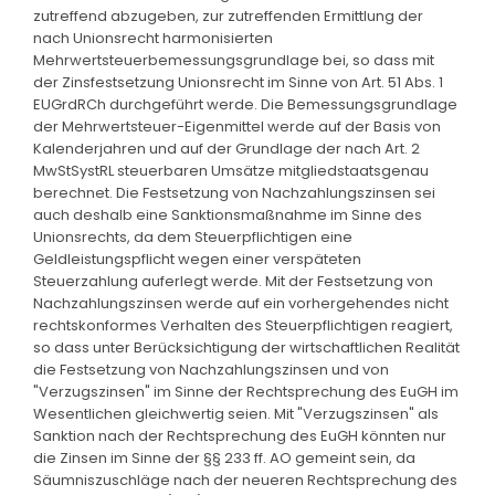
zutreffend abzugeben, zur zutreffenden Ermittlung der
nach Unionsrecht harmonisierten
Mehrwertsteuerbemessungsgrundlage bei, so dass mit
der Zinsfestsetzung Unionsrecht im Sinne von Art. 51 Abs. 1
EUGrdRCh durchgeführt werde. Die Bemessungsgrundlage
der Mehrwertsteuer-Eigenmittel werde auf der Basis von
Kalenderjahren und auf der Grundlage der nach Art. 2
MwStSystRL steuerbaren Umsätze mitgliedstaatsgenau
berechnet. Die Festsetzung von Nachzahlungszinsen sei
auch deshalb eine Sanktionsmaßnahme im Sinne des
Unionsrechts, da dem Steuerpflichtigen eine
Geldleistungspflicht wegen einer verspäteten
Steuerzahlung auferlegt werde. Mit der Festsetzung von
Nachzahlungszinsen werde auf ein vorhergehendes nicht
rechtskonformes Verhalten des Steuerpflichtigen reagiert,
so dass unter Berücksichtigung der wirtschaftlichen Realität
die Festsetzung von Nachzahlungszinsen und von
"Verzugszinsen" im Sinne der Rechtsprechung des EuGH im
Wesentlichen gleichwertig seien. Mit "Verzugszinsen" als
Sanktion nach der Rechtsprechung des EuGH könnten nur
die Zinsen im Sinne der §§ 233 ff. AO gemeint sein, da
Säumniszuschläge nach der neueren Rechtsprechung des