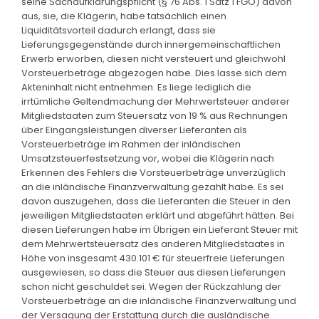
seine Sachaufklärungspflicht (§ 76 Abs. 1 Satz 1 FGO) davon
aus, sie, die Klägerin, habe tatsächlich einen
Liquiditätsvorteil dadurch erlangt, dass sie
Lieferungsgegenstände durch innergemeinschaftlichen
Erwerb erworben, diesen nicht versteuert und gleichwohl
Vorsteuerbeträge abgezogen habe. Dies lasse sich dem
Akteninhalt nicht entnehmen. Es liege lediglich die
irrtümliche Geltendmachung der Mehrwertsteuer anderer
Mitgliedstaaten zum Steuersatz von 19 % aus Rechnungen
über Eingangsleistungen diverser Lieferanten als
Vorsteuerbeträge im Rahmen der inländischen
Umsatzsteuerfestsetzung vor, wobei die Klägerin nach
Erkennen des Fehlers die Vorsteuerbeträge unverzüglich
an die inländische Finanzverwaltung gezahlt habe. Es sei
davon auszugehen, dass die Lieferanten die Steuer in den
jeweiligen Mitgliedstaaten erklärt und abgeführt hätten. Bei
diesen Lieferungen habe im Übrigen ein Lieferant Steuer mit
dem Mehrwertsteuersatz des anderen Mitgliedstaates in
Höhe von insgesamt 430.101 € für steuerfreie Lieferungen
ausgewiesen, so dass die Steuer aus diesen Lieferungen
schon nicht geschuldet sei. Wegen der Rückzahlung der
Vorsteuerbeträge an die inländische Finanzverwaltung und
der Versagung der Erstattung durch die ausländische