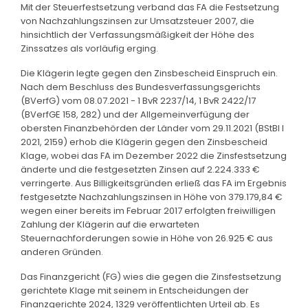
Mit der Steuerfestsetzung verband das FA die Festsetzung
von Nachzahlungszinsen zur Umsatzsteuer 2007, die
hinsichtlich der Verfassungsmäßigkeit der Höhe des
Zinssatzes als vorläufig erging.
Die Klägerin legte gegen den Zinsbescheid Einspruch ein.
Nach dem Beschluss des Bundesverfassungsgerichts
(BVerfG) vom 08.07.2021 - 1 BvR 2237/14, 1 BvR 2422/17
(BVerfGE 158, 282) und der Allgemeinverfügung der
obersten Finanzbehörden der Länder vom 29.11.2021 (BStBl I
2021, 2159) erhob die Klägerin gegen den Zinsbescheid
Klage, wobei das FA im Dezember 2022 die Zinsfestsetzung
änderte und die festgesetzten Zinsen auf 2.224.333 €
verringerte. Aus Billigkeitsgründen erließ das FA im Ergebnis
festgesetzte Nachzahlungszinsen in Höhe von 379.179,84 €
wegen einer bereits im Februar 2017 erfolgten freiwilligen
Zahlung der Klägerin auf die erwarteten
Steuernachforderungen sowie in Höhe von 26.925 € aus
anderen Gründen.
Das Finanzgericht (FG) wies die gegen die Zinsfestsetzung
gerichtete Klage mit seinem in Entscheidungen der
Finanzgerichte 2024, 1329 veröffentlichten Urteil ab. Es