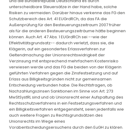
und die Bundesrepublik Deutschland es durch
unterscheidbare Steuersätze in der Hand habe, solche
Risiken zu vermeiden. Darüber hinaus verkenne das FG den
Schutzbereich des Art. 41 EUGrdRCh, da das FA die
Außenprüfung für den Besteuerungszeitraum 2007 früher
als für die anderen Besteuerungszeiträume hätte beginnen
können. Auch Art. 47 Abs. 1 EUGrdRCh sei --wie der
Effektivitätsgrundsatz-- dadurch verletzt, dass sie, die
Klägerin, auf ein gesondertes Erlassverfahren zur
Geltendmachung der Unionsrechtswidrigkeit der
Verzinsung mit entsprechend mehrfachem Kostenrisiko
verwiesen werde und das FG die beiden von der Klägerin
geführten Verfahren gegen die Zinsfestsetzung und auf
Erlass aus Billigkeitsgründen nicht zur gemeinsamen
Entscheidung verbunden habe. Die Rechtsfragen, ob
Nachzahlungszinsen Sanktionen im Sinne von Art. 273
MwStSystRL sind und ob Unionsrecht einer Aufspaltung des
Rechtsschutzverfahrens in ein Festsetzungsverfahren und
ein Billigkeitsverfahren entgegensteht, seien jedenfalls wie
auch weitere Fragen zu Rechtsgrundsätzen des
Unionsrechts im Wege eines
Vorabentscheidungsersuchens durch den EuGH zu klären.