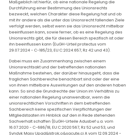
Maßgeblich ist hierfür, ob eine nationale Regelung die
Durchführung einer Bestimmung des Unionsrechts
bezweckt, welchen Charakter diese Regelung hat und ob
mit ihr andere als die unter das Unionsrecht fallenden Ziele
verfolgt werden, selbst wenn sie das Unionsrecht mittelbar
beeinflussen kann, sowie ferner, ob es eine Regelung des
Unionsrechts gibt, die für diesen Bereich spezifisch ist oder
ihn beeinflussen kann (EuGH-Urteil protectus vom
29.07.2024 - C-185/23, EU:C:2024:657, Rz 42 und 43).
Dabei muss ein Zusammenhang zwischen einem
Unionsrechtsakt und der betreffenden nationalen
Maßnahme bestehen, der darüber hinausgeht, dass die
fraglichen Sachbereiche benachbart sind oder der eine
von ihnen mittelbare Auswirkungen auf den anderen haben
kann. So sind die Grundrechte der Union im Verhältnis zu
einer nationalen Regelung unanwendbar, wenn die
unionsrechtlichen Vorschriften in dem betreffenden
Sachbereich keine spezifischen Verpflichtungen der
Mitgliedstaaten im Hinblick auf den in Rede stehenden
Sachverhalt schaffen (EuGH-Urteile Adusbef u.a. vom
16.07.2020 - C-686/18, EU:C:2020:567, Rz 52 und 53, und
Syndyk Masy Upad&lstrok;o&sacute;ci A vom 12.09.2024 -