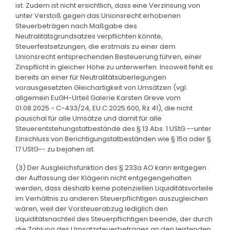
ist. Zudem ist nicht ersichtlich, dass eine Verzinsung von
unter Verstoß gegen das Unionsrecht erhobenen
Steuerbeträgen nach Maßgabe des
Neutralitätsgrundsatzes verpflichten könnte,
Steuerfestsetzungen, die erstmals zu einer dem
Unionsrecht entsprechenden Besteuerung führen, einer
Zinspflicht in gleicher Höhe zu unterwerfen. Insoweit fehlt es
bereits an einer für Neutralitätsüberlegungen
vorausgesetzten Gleichartigkeit von Umsätzen (vgl.
allgemein EuGH-Urteil Galerie Karsten Greve vom
01.08.2025 - C-433/24, EU:C:2025:600, Rz 41), die nicht
pauschal für alle Umsätze und damit für alle
Steuerentstehungstatbestände des § 13 Abs. 1 UStG --unter
Einschluss von Berichtigungstatbeständen wie § 15a oder §
17 UStG-- zu bejahen ist.
(3) Der Ausgleichsfunktion des § 233a AO kann entgegen
der Auffassung der Klägerin nicht entgegengehalten
werden, dass deshalb keine potenziellen Liquiditätsvorteile
im Verhältnis zu anderen Steuerpflichtigen auszugleichen
wären, weil der Vorsteuerabzug lediglich den
Liquiditätsnachteil des Steuerpflichtigen beende, der durch
die Zahlung des Umsatzsteuerbetrages an den leistenden