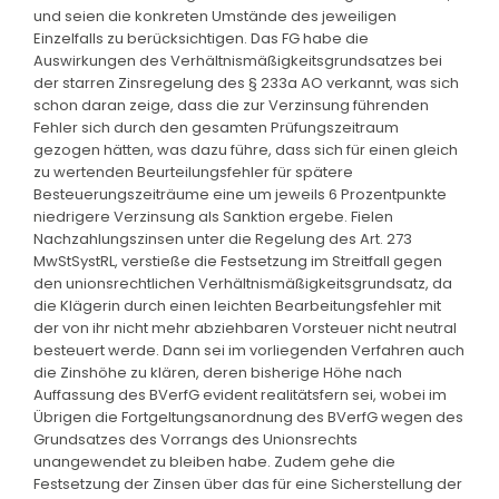
und seien die konkreten Umstände des jeweiligen
Einzelfalls zu berücksichtigen. Das FG habe die
Auswirkungen des Verhältnismäßigkeitsgrundsatzes bei
der starren Zinsregelung des § 233a AO verkannt, was sich
schon daran zeige, dass die zur Verzinsung führenden
Fehler sich durch den gesamten Prüfungszeitraum
gezogen hätten, was dazu führe, dass sich für einen gleich
zu wertenden Beurteilungsfehler für spätere
Besteuerungszeiträume eine um jeweils 6 Prozentpunkte
niedrigere Verzinsung als Sanktion ergebe. Fielen
Nachzahlungszinsen unter die Regelung des Art. 273
MwStSystRL, verstieße die Festsetzung im Streitfall gegen
den unionsrechtlichen Verhältnismäßigkeitsgrundsatz, da
die Klägerin durch einen leichten Bearbeitungsfehler mit
der von ihr nicht mehr abziehbaren Vorsteuer nicht neutral
besteuert werde. Dann sei im vorliegenden Verfahren auch
die Zinshöhe zu klären, deren bisherige Höhe nach
Auffassung des BVerfG evident realitätsfern sei, wobei im
Übrigen die Fortgeltungsanordnung des BVerfG wegen des
Grundsatzes des Vorrangs des Unionsrechts
unangewendet zu bleiben habe. Zudem gehe die
Festsetzung der Zinsen über das für eine Sicherstellung der