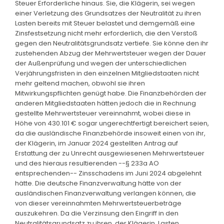
Steuer Erforderliche hinaus. Sie, die Klägerin, sei wegen
einer Verletzung des Grundsatzes der Neutralität zu ihren
Lasten bereits mit Steuer belastet und demgemäß eine
Zinsfestsetzung nicht mehr erforderlich, die den Verstoß
gegen den Neutralitätsgrundsatz vertiefe. Sie könne den ihr
zustehenden Abzug der Mehrwertsteuer wegen der Dauer
der Außenprüfung und wegen der unterschiedlichen
Verjährungsfristen in den einzelnen Mitgliedstaaten nicht
mehr geltend machen, obwohl sie ihren
Mitwirkungspflichten genügt habe. Die Finanzbehörden der
anderen Mitgliedstaaten hätten jedoch die in Rechnung
gestellte Mehrwertsteuer vereinnahmt, wobei diese in
Höhe von 430.101 € sogar ungerechtfertigt bereichert seien,
da die ausländische Finanzbehörde insoweit einen von ihr,
der Klägerin, im Januar 2024 gestellten Antrag auf
Erstattung der zu Unrecht ausgewiesenen Mehrwertsteuer
und des hieraus resultierenden --§ 233a AO
entsprechenden-- Zinsschadens im Juni 2024 abgelehnt
hätte. Die deutsche Finanzverwaltung hätte von der
ausländischen Finanzverwaltung verlangen können, die
von dieser vereinnahmten Mehrwertsteuerbeträge
auszukehren. Da die Verzinsung den Eingriff in den
Neutralitätsgrundsatz zu ihren, der Klägerin, Lasten