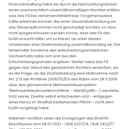
Finanzverwaltung habe sie durch die Nachzahlungszinsen
einen unionsrechtlich unverhältnismäßigen Nachteil erlitten,
was das FG bei verfahrensfehlerfreier Vorgehensweise
hätte erkennen können. Bei einer Gesamtbetrachtung sei
das Steueraufkommen nicht geschädigt worden, so dass
nicht ausgeschlossen werden könne, dass das FG den
EuGH ersucht hätte, um zu klären, ob unter diesen
Umständen eine Zinsfestsetzung unverhältnismäßig sei. Die
fehlerhafte Annahme des entscheidungserheblichen
Sachverhalts habe sich erst aus den
Entscheidungsgründen ergeben. Weiter habe das FG
gegen das Gebot des gesetzlichen Richters verstoßen, da
es die Frage, ob die Zinsfestsetzung eine Maßnahme nach
Art. 273 der Richtlinie 2006/112/EG des Rates vom 28.11.2006
über das gemeinsame Mehrwertsteuersystem
(Mehrwertsteuersystemrichtlinie --MwStSystRL--) darstelle,
trotz seiner Zweifel selbst entschieden und --entgegen
einer hierzu im Streitfall bestehenden Pflicht-- nicht dem
EuGH vorgelegt habe.
Materiell-rechtlich seien die Erwägungen des BVerfG-
Beschlusses vom 08.07.2021 - 1 BvR 2237/14, 1 BvR 2422/17