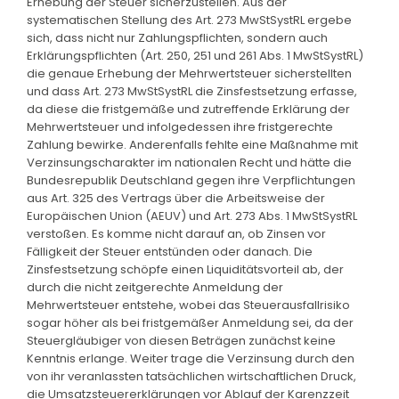
Erhebung der Steuer sicherzustellen. Aus der
systematischen Stellung des Art. 273 MwStSystRL ergebe
sich, dass nicht nur Zahlungspflichten, sondern auch
Erklärungspflichten (Art. 250, 251 und 261 Abs. 1 MwStSystRL)
die genaue Erhebung der Mehrwertsteuer sicherstellten
und dass Art. 273 MwStSystRL die Zinsfestsetzung erfasse,
da diese die fristgemäße und zutreffende Erklärung der
Mehrwertsteuer und infolgedessen ihre fristgerechte
Zahlung bewirke. Anderenfalls fehlte eine Maßnahme mit
Verzinsungscharakter im nationalen Recht und hätte die
Bundesrepublik Deutschland gegen ihre Verpflichtungen
aus Art. 325 des Vertrags über die Arbeitsweise der
Europäischen Union (AEUV) und Art. 273 Abs. 1 MwStSystRL
verstoßen. Es komme nicht darauf an, ob Zinsen vor
Fälligkeit der Steuer entstünden oder danach. Die
Zinsfestsetzung schöpfe einen Liquiditätsvorteil ab, der
durch die nicht zeitgerechte Anmeldung der
Mehrwertsteuer entstehe, wobei das Steuerausfallrisiko
sogar höher als bei fristgemäßer Anmeldung sei, da der
Steuergläubiger von diesen Beträgen zunächst keine
Kenntnis erlange. Weiter trage die Verzinsung durch den
von ihr veranlassten tatsächlichen wirtschaftlichen Druck,
die Umsatzsteuererklärungen vor Ablauf der Karenzzeit