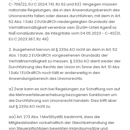
C-709/22, EU:C:2024:741, Rz 62 und 63). Hingegen müssen
nationale Regelungen, die in den Anwendungsbereich des
Unionsrechts fallen oder dieses durchführen, mit dem in Art.
52 Abs. 1 Satz 2 EUGrdRCh niedergelegten Grundsatz der
Verhältnismäßigkeit vereinbar sein (EuGH-Urteil AgenÈ›ia
NaÈ›ional&abreve; de Integritate vom 04.05.2023 - C-40/21,
EU:C:2023:367, Rz 49).
2. Ausgehend hiervon ist § 233a AO nicht an dem in Art. 52
Abs. 1 Satz 2 EUGrdRCh vorgesehenen Grundsatz der
Verhältnismäßigkeit zu messen. § 233a AO dient weder der
Durchführung des Rechts der Union im Sinne des Art. 51 Abs.
1 Satz 1 EUGrdRCh noch fällt er anderweitig in den
Anwendungsbereich des Unionsrechts.
a) Zwar kann es sich bei Regelungen zur Schaffung von auf
die Mehrwertsteuererhebung bezogenen Sanktionen um
die Durchführung von Unionsrecht handeln. Dies trifft aber
auf § 233a AO nicht zu.
aa) Art. 273 Abs. 1 MwStSystRL bestimmt, dass die
Mitgliedstaaten vorbehaltlich der Gleichbehandlung der
von Steuerpflichtigen bewirkten Inlandsumsätze und