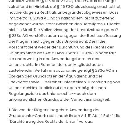
zurückzuweisen (§ 126 Abs. 2 FGO). Das FG, das die Klage
zutreffend im Hinblick auf § 46 FGO als zulässig erachtet hat,
hat die Klage zu Recht als unbegründet abgewiesen. Dass
im Streitfall § 233a AO nach nationalem Recht zutreffend
angewandt wurde, steht zwischen den Beteiligten zu Recht
nicht in Streit. Die Vollverzinsung der Umsatzsteuer gemäß
§ 233a AO verstößt zudem entgegen der Rechtsauffassung
der Klägerin nicht gegen das Unionsrecht. Denn die
Vorschrift dient weder der Durchführung des Rechts der
Union im Sinne des Art. 51 Abs. 1 Satz 1 EUGrdRCh noch fällt
sie anderweitig in den Anwendungsbereich des
Unionsrechts. Im Rahmen der den Mitgliedstaaten
zustehenden Verfahrensautonomie genügt § 233a AO im
Übrigen den Grundsätzen der Äquivalenz und der
Effektivität sowie --bei einer unterstellten Durchführung von
Unionsrecht im Hinblick auf die dann maßgeblichen
Regelungsziele des Unionsrechts-- auch dem
unionsrechtlichen Grundsatz der Verhältnismäßigkeit.
1. Die von der Klägerin begehrte Anwendung der
Grundrechte-Charta setzt nach ihrem Art. 51 Abs. 1 Satz 1 die
"Durchführung des Rechts der Union" voraus.