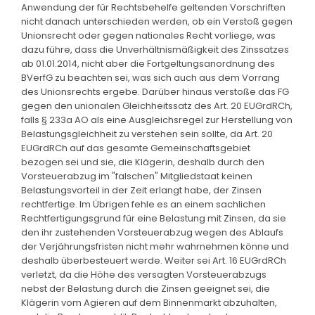
Anwendung der für Rechtsbehelfe geltenden Vorschriften
nicht danach unterschieden werden, ob ein Verstoß gegen
Unionsrecht oder gegen nationales Recht vorliege, was
dazu führe, dass die Unverhältnismäßigkeit des Zinssatzes
ab 01.01.2014, nicht aber die Fortgeltungsanordnung des
BVerfG zu beachten sei, was sich auch aus dem Vorrang
des Unionsrechts ergebe. Darüber hinaus verstoße das FG
gegen den unionalen Gleichheitssatz des Art. 20 EUGrdRCh,
falls § 233a AO als eine Ausgleichsregel zur Herstellung von
Belastungsgleichheit zu verstehen sein sollte, da Art. 20
EUGrdRCh auf das gesamte Gemeinschaftsgebiet
bezogen sei und sie, die Klägerin, deshalb durch den
Vorsteuerabzug im "falschen" Mitgliedstaat keinen
Belastungsvorteil in der Zeit erlangt habe, der Zinsen
rechtfertige. Im Übrigen fehle es an einem sachlichen
Rechtfertigungsgrund für eine Belastung mit Zinsen, da sie
den ihr zustehenden Vorsteuerabzug wegen des Ablaufs
der Verjährungsfristen nicht mehr wahrnehmen könne und
deshalb überbesteuert werde. Weiter sei Art. 16 EUGrdRCh
verletzt, da die Höhe des versagten Vorsteuerabzugs
nebst der Belastung durch die Zinsen geeignet sei, die
Klägerin vom Agieren auf dem Binnenmarkt abzuhalten,