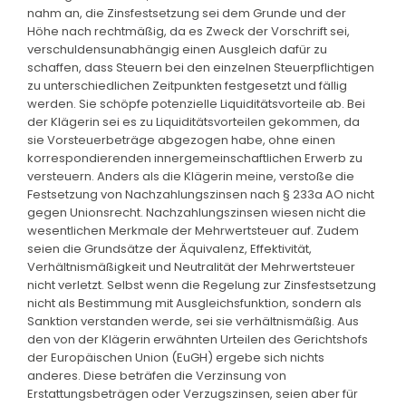
nahm an, die Zinsfestsetzung sei dem Grunde und der
Höhe nach rechtmäßig, da es Zweck der Vorschrift sei,
verschuldensunabhängig einen Ausgleich dafür zu
schaffen, dass Steuern bei den einzelnen Steuerpflichtigen
zu unterschiedlichen Zeitpunkten festgesetzt und fällig
werden. Sie schöpfe potenzielle Liquiditätsvorteile ab. Bei
der Klägerin sei es zu Liquiditätsvorteilen gekommen, da
sie Vorsteuerbeträge abgezogen habe, ohne einen
korrespondierenden innergemeinschaftlichen Erwerb zu
versteuern. Anders als die Klägerin meine, verstoße die
Festsetzung von Nachzahlungszinsen nach § 233a AO nicht
gegen Unionsrecht. Nachzahlungszinsen wiesen nicht die
wesentlichen Merkmale der Mehrwertsteuer auf. Zudem
seien die Grundsätze der Äquivalenz, Effektivität,
Verhältnismäßigkeit und Neutralität der Mehrwertsteuer
nicht verletzt. Selbst wenn die Regelung zur Zinsfestsetzung
nicht als Bestimmung mit Ausgleichsfunktion, sondern als
Sanktion verstanden werde, sei sie verhältnismäßig. Aus
den von der Klägerin erwähnten Urteilen des Gerichtshofs
der Europäischen Union (EuGH) ergebe sich nichts
anderes. Diese beträfen die Verzinsung von
Erstattungsbeträgen oder Verzugszinsen, seien aber für