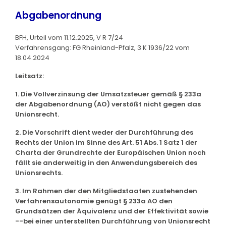
Abgabenordnung
BFH, Urteil vom 11.12.2025, V R 7/24
Verfahrensgang: FG Rheinland-Pfalz, 3 K 1936/22 vom
18.04.2024
Leitsatz:
1. Die Vollverzinsung der Umsatzsteuer gemäß § 233a
der Abgabenordnung (AO) verstößt nicht gegen das
Unionsrecht.
2. Die Vorschrift dient weder der Durchführung des
Rechts der Union im Sinne des Art. 51 Abs. 1 Satz 1 der
Charta der Grundrechte der Europäischen Union noch
fällt sie anderweitig in den Anwendungsbereich des
Unionsrechts.
3. Im Rahmen der den Mitgliedstaaten zustehenden
Verfahrensautonomie genügt § 233a AO den
Grundsätzen der Äquivalenz und der Effektivität sowie
--bei einer unterstellten Durchführung von Unionsrecht