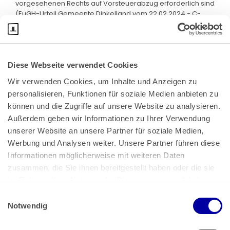
vorgesehenen Rechts auf Vorsteuerabzug erforderlich sind
(EuGH-Urteil Gemeente Dinkelland vom 22.02.2024 - C-
674/22, EU:C:2024:147, Rz 37).
b) § 233a AO dient auch nicht anderweitig der
Durchführung von Unionsrecht.
Diese Webseite verwendet Cookies
aa) Entgegen der Auffassung der Klägerin bezweckt die
Verzinsung nach § 233a AO nicht die Gewährleistung der
Wir verwenden Cookies, um Inhalte und Anzeigen zu 
steuerlichen Neutralität im Bereich der Mehrwertsteuer.
personalisieren, Funktionen für soziale Medien anbieten zu 
können und die Zugriffe auf unsere Website zu analysieren. 
Mit diesem Grundsatz hat der Unionsgesetzgeber den
Außerdem geben wir Informationen zu Ihrer Verwendung 
allgemeinen Grundsatz der Gleichbehandlung im
Mehrwertsteuerbereich zum Ausdruck gebracht. Dieser
unserer Website an unsere Partner für soziale Medien, 
Grundsatz lässt es insbesondere nicht zu,
Werbung und Analysen weiter. Unsere Partner führen diese 
Wirtschaftsteilnehmer, die gleichartige Umsätze tätigen,
Informationen möglicherweise mit weiteren Daten 
bei der Erhebung der Mehrwertsteuer unterschiedlich zu
zusammen, die Sie ihnen bereitgestellt haben oder die sie 
behandeln. Durch die in der Mehrwertsteuersystemrichtlinie
im Rahmen Ihrer Nutzung der Dienste gesammelt haben.
vorgesehene Regelung mit Recht auf Vorsteuerabzug soll
der Unternehmer vollständig von der im Rahmen all seiner
Einwilligungsauswahl
wirtschaftlichen Tätigkeiten geschuldeten oder entrichteten
Impressum
 | 
Datenschutz
Notwendig
Mehrwertsteuer entlastet werden. Das gemeinsame
Mehrwertsteuersystem gewährleistet daher, dass alle