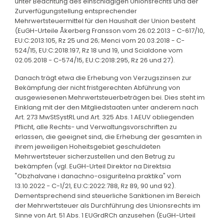
unter Beachtung des einschlägigen Unionsrechts und der
Zurverfügungstellung entsprechender
Mehrwertsteuermittel für den Haushalt der Union besteht
(EuGH-Urteile Åkerberg Fransson vom 26.02.2013 - C-617/10,
EU:C:2013:105, Rz 25 und 26; Menci vom 20.03.2018 - C-
524/15, EU:C:2018:197, Rz 18 und 19, und Scialdone vom
02.05.2018 - C-574/15, EU:C:2018:295, Rz 26 und 27).
Danach trägt etwa die Erhebung von Verzugszinsen zur
Bekämpfung der nicht fristgerechten Abführung von
ausgewiesenen Mehrwertsteuerbeträgen bei. Dies steht im
Einklang mit der den Mitgliedstaaten unter anderem nach
Art. 273 MwStSystRL und Art. 325 Abs. 1 AEUV obliegenden
Pflicht, alle Rechts- und Verwaltungsvorschriften zu
erlassen, die geeignet sind, die Erhebung der gesamten in
ihrem jeweiligen Hoheitsgebiet geschuldeten
Mehrwertsteuer sicherzustellen und den Betrug zu
bekämpfen (vgl. EuGH-Urteil Direktor na Direktsia
"Obzhalvane i danachno-osiguritelna praktika" vom
13.10.2022 - C-1/21, EU:C:2022:788, Rz 89, 90 und 92).
Dementsprechend sind steuerliche Sanktionen im Bereich
der Mehrwertsteuer als Durchführung des Unionsrechts im
Sinne von Art. 51 Abs. 1 EUGrdRCh anzusehen (EuGH-Urteil