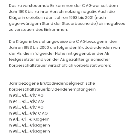
Das zu versteuernde Einkommen der C AG war seit dem
Jahr 1993 bis zu ihrer Verschmelzung negativ. Auch die
Klägerin erzielte in den Jahren 1993 bis 2001 (nach
gegenwärtigem Stand der Steuerbescheide) ein negatives
zu versteuerndes Einkommen.
Die Klägerin beziehungsweise die C AG bezogen in den
Jahren 1993 bis 2000 die folgenden Bruttodividenden von
der AE, die in folgender Höhe mit gegenüber der AE
festgesetzter und von der AE gezahlter griechischer
Körperschaftsteuer wirtschaftlich vorbelastet waren:
Jahr|bezogene Bruttodividende|griechische
Körperschaftsteuer|Dividendenempfängerin
1993|... €|... €|C AG
1994|... €|... €|C AG
1995|... €|... €|C AG
1996|... €|... €|€ C AG
1997|... €|... €|Klägerin
1998|... €|... €|Klägerin
1999|... €|... €|Klägerin