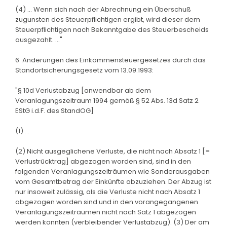
(4) ... Wenn sich nach der Abrechnung ein Überschuß
zugunsten des Steuerpflichtigen ergibt, wird dieser dem
Steuerpflichtigen nach Bekanntgabe des Steuerbescheids
ausgezahlt. ..."
6. Änderungen des Einkommensteuergesetzes durch das
Standortsicherungsgesetz vom 13.09.1993:
"§ 10d Verlustabzug [anwendbar ab dem
Veranlagungszeitraum 1994 gemäß § 52 Abs. 13d Satz 2
EStG i.d.F. des StandOG]
(1) ...
(2) Nicht ausgeglichene Verluste, die nicht nach Absatz 1 [=
Verlustrücktrag] abgezogen worden sind, sind in den
folgenden Veranlagungszeiträumen wie Sonderausgaben
vom Gesamtbetrag der Einkünfte abzuziehen. Der Abzug ist
nur insoweit zulässig, als die Verluste nicht nach Absatz 1
abgezogen worden sind und in den vorangegangenen
Veranlagungszeiträumen nicht nach Satz 1 abgezogen
werden konnten (verbleibender Verlustabzug). (3) Der am