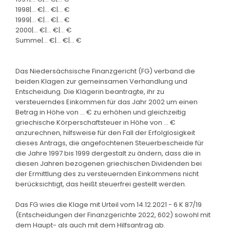
1998|... €|... €|... €
1999|... €|... €|... €
2000|... €|... €|... €
Summe|... €|... €|... €
Das Niedersächsische Finanzgericht (FG) verband die
beiden Klagen zur gemeinsamen Verhandlung und
Entscheidung. Die Klägerin beantragte, ihr zu
versteuerndes Einkommen für das Jahr 2002 um einen
Betrag in Höhe von ... € zu erhöhen und gleichzeitig
griechische Körperschaftsteuer in Höhe von ... €
anzurechnen, hilfsweise für den Fall der Erfolglosigkeit
dieses Antrags, die angefochtenen Steuerbescheide für
die Jahre 1997 bis 1999 dergestalt zu ändern, dass die in
diesen Jahren bezogenen griechischen Dividenden bei
der Ermittlung des zu versteuernden Einkommens nicht
berücksichtigt, das heißt steuerfrei gestellt werden.
Das FG wies die Klage mit Urteil vom 14.12.2021 - 6 K 87/19
(Entscheidungen der Finanzgerichte 2022, 602) sowohl mit
dem Haupt- als auch mit dem Hilfsantrag ab.