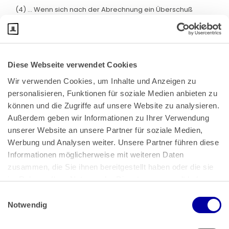
(4) ... Wenn sich nach der Abrechnung ein Überschuß
zugunsten des Steuerpflichtigen ergibt, wird dieser dem
Steuerpflichtigen nach Bekanntgabe des Steuerbescheids
ausgezahlt. ...
§ 52 Anwendungsvorschriften
Diese Webseite verwendet Cookies
...
Wir verwenden Cookies, um Inhalte und Anzeigen zu 
personalisieren, Funktionen für soziale Medien anbieten zu 
(50b) § 36 Abs. 2 Nr. 2 und 3 ... in der Fassung des Gesetzes
können und die Zugriffe auf unsere Website zu analysieren. 
vom 24. März 1999 (BGBl I S. 402) ist letztmals anzuwenden
Außerdem geben wir Informationen zu Ihrer Verwendung 
für Ausschüttungen, für die der Vierte Teil des
unserer Website an unsere Partner für soziale Medien, 
Körperschaftsteuergesetzes ... in der Fassung des Artikels 3
des Gesetzes vom 23. Oktober 2000 (BGBl. I S. 1433)
Werbung und Analysen weiter. Unsere Partner führen diese 
letztmals anzuwenden ist.
Informationen möglicherweise mit weiteren Daten 
zusammen, die Sie ihnen bereitgestellt haben oder die sie 
..."
im Rahmen Ihrer Nutzung der Dienste gesammelt haben.
9. Vorschriften des Umwandlungssteuergesetzes i.d.F. des
Einwilligungsauswahl
Gesetzes zur Änderung des Umwandlungssteuerrechts
Impressum
 | 
Datenschutz
Notwendig
vom 28.10.1994: