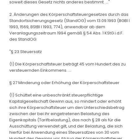
soweit dieses Gesetz nichts anderes bestimmt. ..."
2. Änderungen des Körperschaftsteuergesetzes durch das
Standortsicherungsgesetz (StandOG) vom 13.09.1993 (BGBl I
1993, 1569, BStBl I 1993, 774), anwendbar ab dem
Veranlagungszeitraum 1994 gemäß § 54 Abs. 1 KStG i.d.F.
des StandOG:
"§ 23 Steuersatz
(1) Die Körperschaftsteuer beträgt 45 vom Hundert des zu
versteuernden Einkommens. ...
§ 27 Minderung oder Erhöhung der Körperschaftsteuer
(1) Schüttet eine unbeschränkt steuerpflichtige
Kapitalgesellschaft Gewinn aus, so mindert oder erhöht
sich ihre Körperschaftsteuer um den Unterschiedsbetrag
zwischen der bei ihr eingetretenen Belastung des
Eigenkapitals (Tarifbelastung), das nach § 28 als für die
Ausschüttung verwendet gilt, und der Belastung, die sich
hierfür bei Anwendung eines Steuersatzes von 30 vom
Hundert des Gewinns vor Abzug der Körperschaftsteuer