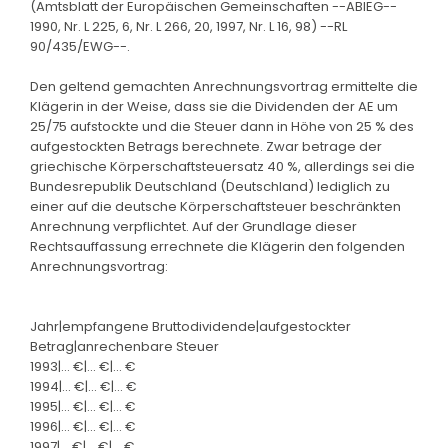
(Amtsblatt der Europäischen Gemeinschaften --ABlEG--
1990, Nr. L 225, 6, Nr. L 266, 20, 1997, Nr. L 16, 98) --RL
90/435/EWG--.
Den geltend gemachten Anrechnungsvortrag ermittelte die
Klägerin in der Weise, dass sie die Dividenden der AE um
25/75 aufstockte und die Steuer dann in Höhe von 25 % des
aufgestockten Betrags berechnete. Zwar betrage der
griechische Körperschaftsteuersatz 40 %, allerdings sei die
Bundesrepublik Deutschland (Deutschland) lediglich zu
einer auf die deutsche Körperschaftsteuer beschränkten
Anrechnung verpflichtet. Auf der Grundlage dieser
Rechtsauffassung errechnete die Klägerin den folgenden
Anrechnungsvortrag:
Jahr|empfangene Bruttodividende|aufgestockter
Betrag|anrechenbare Steuer
1993|... €|... €|... €
1994|... €|... €|... €
1995|... €|... €|... €
1996|... €|... €|... €
1997|... €|... €|... €