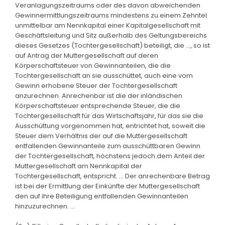
Veranlagungszeitraums oder des davon abweichenden
Gewinnermittlungszeitraums mindestens zu einem Zehntel
unmittelbar am Nennkapital einer Kapitalgesellschaft mit
Geschäftsleitung und Sitz außerhalb des Geltungsbereichs
dieses Gesetzes (Tochtergesellschaft) beteiligt, die ..., so ist
auf Antrag der Muttergesellschaft auf deren
Körperschaftsteuer von Gewinnanteilen, die die
Tochtergesellschaft an sie ausschüttet, auch eine vom
Gewinn erhobene Steuer der Tochtergesellschaft
anzurechnen. Anrechenbar ist die der inländischen
Körperschaftsteuer entsprechende Steuer, die die
Tochtergesellschaft für das Wirtschaftsjahr, für das sie die
Ausschüttung vorgenommen hat, entrichtet hat, soweit die
Steuer dem Verhältnis der auf die Muttergesellschaft
entfallenden Gewinnanteile zum ausschüttbaren Gewinn
der Tochtergesellschaft, höchstens jedoch dem Anteil der
Muttergesellschaft am Nennkapital der
Tochtergesellschaft, entspricht. ... Der anrechenbare Betrag
ist bei der Ermittlung der Einkünfte der Muttergesellschaft
den auf ihre Beteiligung entfallenden Gewinnanteilen
hinzuzurechnen. ...