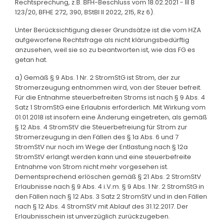
Rechtsprechung, z.B. BFH-Beschluss vom 18.02.2021 - III B
123/20, BFHE 272, 390, BStBl II 2022, 215, Rz 6).
Unter Berücksichtigung dieser Grundsätze ist die vom HZA
aufgeworfene Rechtsfrage als nicht klärungsbedürftig
anzusehen, weil sie so zu beantworten ist, wie das FG es
getan hat.
a) Gemäß § 9 Abs. 1 Nr. 2 StromStG ist Strom, der zur
Stromerzeugung entnommen wird, von der Steuer befreit.
Für die Entnahme steuerbefreiten Stroms ist nach § 9 Abs. 4
Satz 1 StromStG eine Erlaubnis erforderlich. Mit Wirkung vom
01.01.2018 ist insofern eine Änderung eingetreten, als gemäß
§ 12 Abs. 4 StromStV die Steuerbefreiung für Strom zur
Stromerzeugung in den Fällen des § 1a Abs. 6 und 7
StromStV nur noch im Wege der Entlastung nach § 12a
StromStV erlangt werden kann und eine steuerbefreite
Entnahme von Strom nicht mehr vorgesehen ist.
Dementsprechend erlöschen gemäß § 21 Abs. 2 StromStV
Erlaubnisse nach § 9 Abs. 4 i.V.m. § 9 Abs. 1 Nr. 2 StromStG in
den Fällen nach § 12 Abs. 3 Satz 2 StromStV und in den Fällen
nach § 12 Abs. 4 StromStV mit Ablauf des 31.12.2017. Der
Erlaubnisschein ist unverzüglich zurückzugeben.