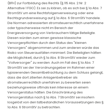
(BFH) zur Fortbildung des Rechts (§ 115 Abs. 2 Nr. 2
Alternative 1 FGO). Es sei zu klären, ob es sich bei § 1a Abs. 7
StromStV um eine Rechtsfolgenverweisung oder eine
Rechtsgrundverweisung auf § 1a Abs. 6 StromStV handele.
Die Normen adressierten stromsteuerrechtlich unerfahrene
oder typischerweise nicht im Bereich der
Energieversorgung von Verbrauchern tätige Beteiligte.
Diesen würden zum einen gewisse klassische
Versorgerpflichten durch den Status des "kleinen
Versorgers" abgenommen und zum anderen würde das
Risiko von Steuerausfällen minimiert. Die Beteiligten hätten
die Möglichkeit, durch § 1a Abs. 8 StromStV wieder zum
"Vollversorger" zu werden. Auch im Fall des § 1a Abs. 7
StromStV sei der Verordnungsgeber im Rahmen einer
typisierenden Gesamtbetrachtung zu dem Schluss gelangt,
dass die dort zitierten Anlagenbetreiber als
stromsteuerrechtlich unerfahren zu bewerten seien
beziehungsweise oftmals kein Interesse an einem
Versorgerstatus hätten. Die Einschränkung des
Versorgerstatus nach § 1a Abs. 7 StromStV sei insofern
losgelöst von den tatbestandlichen Voraussetzungen des §
1a Abs. 6 StromStV zu betrachten.