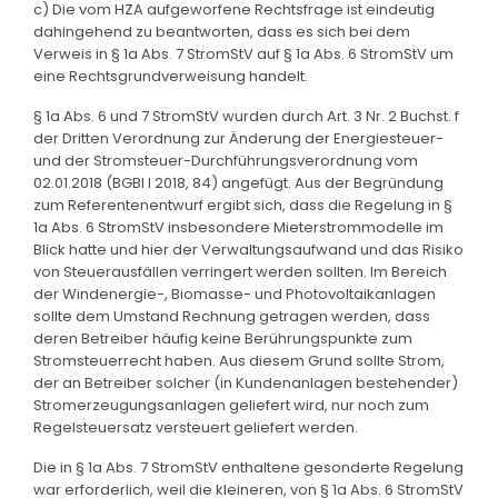
c) Die vom HZA aufgeworfene Rechtsfrage ist eindeutig
dahingehend zu beantworten, dass es sich bei dem
Verweis in § 1a Abs. 7 StromStV auf § 1a Abs. 6 StromStV um
eine Rechtsgrundverweisung handelt.
§ 1a Abs. 6 und 7 StromStV wurden durch Art. 3 Nr. 2 Buchst. f
der Dritten Verordnung zur Änderung der Energiesteuer-
und der Stromsteuer-Durchführungsverordnung vom
02.01.2018 (BGBl I 2018, 84) angefügt. Aus der Begründung
zum Referentenentwurf ergibt sich, dass die Regelung in §
1a Abs. 6 StromStV insbesondere Mieterstrommodelle im
Blick hatte und hier der Verwaltungsaufwand und das Risiko
von Steuerausfällen verringert werden sollten. Im Bereich
der Windenergie-, Biomasse- und Photovoltaikanlagen
sollte dem Umstand Rechnung getragen werden, dass
deren Betreiber häufig keine Berührungspunkte zum
Stromsteuerrecht haben. Aus diesem Grund sollte Strom,
der an Betreiber solcher (in Kundenanlagen bestehender)
Stromerzeugungsanlagen geliefert wird, nur noch zum
Regelsteuersatz versteuert geliefert werden.
Die in § 1a Abs. 7 StromStV enthaltene gesonderte Regelung
war erforderlich, weil die kleineren, von § 1a Abs. 6 StromStV