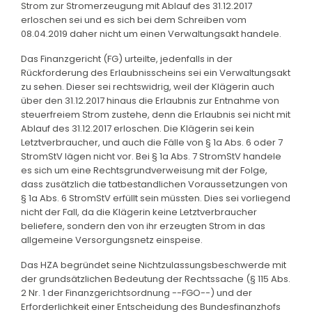
Strom zur Stromerzeugung mit Ablauf des 31.12.2017
erloschen sei und es sich bei dem Schreiben vom
08.04.2019 daher nicht um einen Verwaltungsakt handele.
Das Finanzgericht (FG) urteilte, jedenfalls in der
Rückforderung des Erlaubnisscheins sei ein Verwaltungsakt
zu sehen. Dieser sei rechtswidrig, weil der Klägerin auch
über den 31.12.2017 hinaus die Erlaubnis zur Entnahme von
steuerfreiem Strom zustehe, denn die Erlaubnis sei nicht mit
Ablauf des 31.12.2017 erloschen. Die Klägerin sei kein
Letztverbraucher, und auch die Fälle von § 1a Abs. 6 oder 7
StromStV lägen nicht vor. Bei § 1a Abs. 7 StromStV handele
es sich um eine Rechtsgrundverweisung mit der Folge,
dass zusätzlich die tatbestandlichen Voraussetzungen von
§ 1a Abs. 6 StromStV erfüllt sein müssten. Dies sei vorliegend
nicht der Fall, da die Klägerin keine Letztverbraucher
beliefere, sondern den von ihr erzeugten Strom in das
allgemeine Versorgungsnetz einspeise.
Das HZA begründet seine Nichtzulassungsbeschwerde mit
der grundsätzlichen Bedeutung der Rechtssache (§ 115 Abs.
2 Nr. 1 der Finanzgerichtsordnung --FGO--) und der
Erforderlichkeit einer Entscheidung des Bundesfinanzhofs