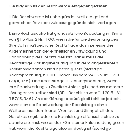
Die Klägerin ist der Beschwerde entgegengetreten.
II. Die Beschwerde ist unbegründet, weil die geltend
gemachten Revisionszulassungsgründe nicht vorliegen.
1. Eine Rechtssache hat grundsätzliche Bedeutung im Sinne
von § 115 Abs. 2 Nr. 1 FGO, wenn die für die Beurteilung des
Streitfalls maßgebliche Rechtsfrage das Interesse der
Allgemeinheit an der einheitlichen Entwicklung und
Handhabung des Rechts berührt. Dabei muss die
Rechtsfrage klärungsbedürftig und in dem angestrebten
Revisionsverfahren klärungsfähig sein (ständige
Rechtsprechung, z.B. BFH-Beschluss vom 24.05.2012 - VI B
120/11, Rz 5). Eine Rechtsfrage ist klärungsbedürftig, wenn
ihre Beantwortung zu Zweifeln Anlass gibt, sodass mehrere
Lösungen vertretbar sind (BFH-Beschluss vom 11.11.2015 - VII
B 57/15, Rz 6). An der Klärungsbedürftigkeit fehlt es jedoch,
wenn sich die Beantwortung der Rechtsfrage ohne
Weiteres aus dem klaren Wortlaut und Sinngehalt des
Gesetzes ergibt oder die Rechtsfrage offensichtlich so zu
beantworten ist, wie es das FG in seiner Entscheidung getan
hat, wenn die Rechtslage also eindeutig ist (ständige