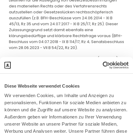
Leitlinien für die Auslegung von Gesetzesbestimmungen
des materiellen Rechts oder des Verfahrensrechts
aufzustellen oder Gesetzeslücken rechtsschöpferisch
auszufüllen (z.B. BFH-Beschlüsse vom 24.06.2014 - XI B
45/13, Rz 35 und vom 24.07.2017 - XI B 25/17, Rz 25). Dieser
Zulassungsgrund setzt damit ebenfalls eine
klärungsbedürftige und klärbare Rechtsfrage voraus (BFH-
Beschluss vom 04.07.2018 - IX B 114/17, Rz 4; Senatsbeschluss
vom 28.06.2023 - VII B 54/22, Rz 20).
Eine solche Rechtsfrage liegt jedoch nicht vor (s. unter 1.).
Diese Webseite verwendet Cookies
Wir verwenden Cookies, um Inhalte und Anzeigen zu 
personalisieren, Funktionen für soziale Medien anbieten zu 
können und die Zugriffe auf unsere Website zu analysieren. 
Außerdem geben wir Informationen zu Ihrer Verwendung 
unserer Website an unsere Partner für soziale Medien, 
Bundeskanzlerplatz 2
Werbung und Analysen weiter. Unsere Partner führen diese 