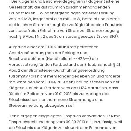
I. Die Klägerin und Beschwerdegegnerin (Klägerin) ist eine
Gesellschaft, die auf räumlich zusammenhängenden
Grundstücken ... Windenergieanlagen mit einer Leistung
von je 2 MW, insgesamt also mit ... MW, betreibt und hiermit
elektrischen Strom erzeugt. Sie verfügte über eine Erlaubnis
zur steuerfreien Entnahme von Strom zur Stromerzeugung
nach § 9 Abs. 1 Nr. 2 des Stromsteuergesetzes (StromStG).
Aufgrund einer am 01.01.2018 in Kraft getretenen
Gesetzesänderung sah der Beklagte und
Beschwerdeführer (Hauptzollamt --HZA--) die
Voraussetzung für den Fortbestand der Erlaubnis nach § 21
Abs. 2 der Stromsteuer-Durchführungsverordnung
(StromStV) als nicht mehr länger gegeben an und forderte
mit Schreiben vom 08.04.2019 den Erlaubnisschein von der
Klägerin zurück. Außerdem wies das HZA darauf hin, dass
für die im Zeitraum vom 01.01.2018 bis zur Vorlage des
Erlaubnisscheins entnommene Strommenge eine
Steueranmeldung abzugeben sei.
Den hiergegen eingelegten Einspruch verwarf das HZA mit
Einspruchsentscheidung vom 09.09.2019 als unzulässig, weil
die Erlaubnis der Klägerin zur steuerfreien Entnahme von