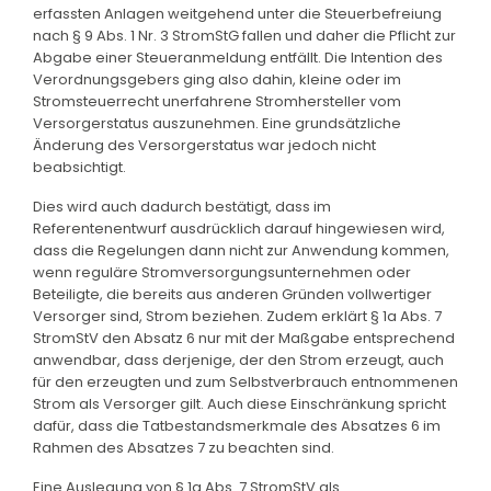
erfassten Anlagen weitgehend unter die Steuerbefreiung
nach § 9 Abs. 1 Nr. 3 StromStG fallen und daher die Pflicht zur
Abgabe einer Steueranmeldung entfällt. Die Intention des
Verordnungsgebers ging also dahin, kleine oder im
Stromsteuerrecht unerfahrene Stromhersteller vom
Versorgerstatus auszunehmen. Eine grundsätzliche
Änderung des Versorgerstatus war jedoch nicht
beabsichtigt.
Dies wird auch dadurch bestätigt, dass im
Referentenentwurf ausdrücklich darauf hingewiesen wird,
dass die Regelungen dann nicht zur Anwendung kommen,
wenn reguläre Stromversorgungsunternehmen oder
Beteiligte, die bereits aus anderen Gründen vollwertiger
Versorger sind, Strom beziehen. Zudem erklärt § 1a Abs. 7
StromStV den Absatz 6 nur mit der Maßgabe entsprechend
anwendbar, dass derjenige, der den Strom erzeugt, auch
für den erzeugten und zum Selbstverbrauch entnommenen
Strom als Versorger gilt. Auch diese Einschränkung spricht
dafür, dass die Tatbestandsmerkmale des Absatzes 6 im
Rahmen des Absatzes 7 zu beachten sind.
Eine Auslegung von § 1a Abs. 7 StromStV als