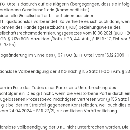
s FG-Urteils dadurch auf die Klägerin übergegangen, dass sie infol
verbliebene Gesellschafterin (Kommanditistin)
den alle Gesellschafter bis auf einen aus einer
t liquidationslos vollbeendet. So verhielte es sich auch dann, wen
 Normen des Handelsgesetzbuchs (HGB) beziehungsweise des
ellschaftsrechtsmodernisierungsgesetzes vom 10.08.2021 (BGBl I 2
, § 712a BGB; dazu Hopt/Roth, HGB, 44. Aufl., § 161 Rz 17, Einl. vor 
1 Rz 55).
lageänderung im Sinne des § 67 FGO (BFH-Urteil vom 16.12.2009 - I
tionslose Vollbeendigung der B KG nach § 155 Satz 1 FGO i.V.m. § 2
rem im Falle des Todes einer Partei eine Unterbrechung des
folger ein. Dies gilt nicht, wenn die verstorbene Partei durch ei
zugelassenen Prozessbevollmächtigten vertreten war (§ 155 Satz 1
gilt bei der im Streitfall gegebenen Konstellation, weil auch dies e
l vom 24.04.2024 - IV R 27/21, zur amtlichen Veröffentlichung
tionslose Vollbeendigung der B KG nicht unterbrochen worden. Die 