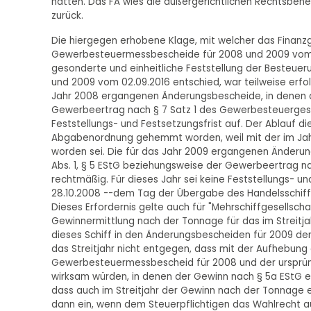
hätten. Das FA wies die außergerichtlichen Rechtsbeh
zurück.
Die hiergegen erhobene Klage, mit welcher das Finanzg
Gewerbesteuermessbescheide für 2008 und 2009 vom 0
gesonderte und einheitliche Feststellung der Besteue
und 2009 vom 02.09.2016 entschied, war teilweise erfolgr
Jahr 2008 ergangenen Änderungsbescheide, in denen de
Gewerbeertrag nach § 7 Satz 1 des Gewerbesteuerges
Feststellungs- und Festsetzungsfrist auf. Der Ablauf die
Abgabenordnung gehemmt worden, weil mit der im Jahr
worden sei. Die für das Jahr 2009 ergangenen Änderun
Abs. 1, § 5 EStG beziehungsweise der Gewerbeertrag na
rechtmäßig. Für dieses Jahr sei keine Feststellungs- 
28.10.2008 --dem Tag der Übergabe des Handelsschiffs A
Dieses Erfordernis gelte auch für "Mehrschiffgesellsc
Gewinnermittlung nach der Tonnage für das im Streitj
dieses Schiff in den Änderungsbescheiden für 2009 den
das Streitjahr nicht entgegen, dass mit der Aufhebung
Gewerbesteuermessbescheid für 2008 und der ursprüng
wirksam würden, in denen der Gewinn nach § 5a EStG er
dass auch im Streitjahr der Gewinn nach der Tonnage e
dann ein, wenn dem Steuerpflichtigen das Wahlrecht auc