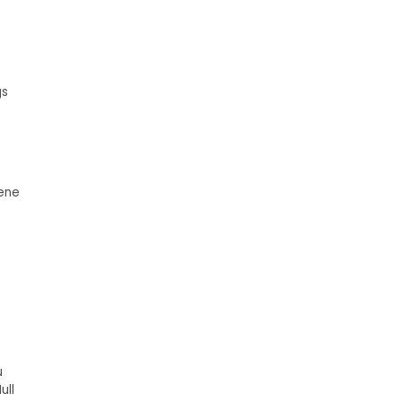
gs
gene
u
ull