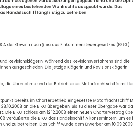
zeitraumbezogenen Voraussetzungen gegeben sind und die Opti
undlage eines bestehenden Wahlrechts ausgeübt wurde. Das
s Handelsschiff langfristig zu betreiben.
iff MS A der Gewinn nach § 5a des Einkommensteuergesetzes (EStG)
 und Revisionsklägerin. Während des Revisionsverfahrens sind die
nen ausgeschieden. Die jetzige Klägerin und Revisionsklägerin
 die Übernahme und der Betrieb eines Motorfrachtschiffs mittle
punkt bereits im Charterbetrieb eingesetzte Motorfrachtschiff 
 28.10.2008 an die B KG übergeben. Bis zu dieser Übergabe war da
ert. Die B KG schloss am 12.12.2008 einen neuen Chartervertrag übe
2008 veräußerte die B KG das Handelsschiff A konzernintern, um es 
n und zu betreiben. Das Schiff wurde dem Erwerber am 10.09.2009