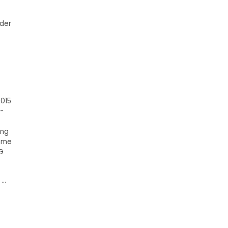
 der
2015
-
ung
ahme
tG
..