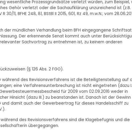
ng wesentliche Prozessgrundsätze verletzt würden, zum Beispiel, 
ches Gehör verletzt oder die Sachaufklärung unzureichend ist (z.B.
 30/11, BFHE 248, 81, BStBl II 2015, 601, Rz 49, m.w.N.; vom 28.06.20
nach der mündlichen Verhandlung beim BFH eingegangene Schriftsat
anlassung. Der erkennende Senat kommt auch unter Berücksichtig
 relevanter Sachvortrag zu entnehmen ist, zu keinem anderen
rückzuweisen (§ 126 Abs. 2 FGO).
 während des Revisionsverfahrens ist die Beteiligtenstellung auf 
gen; eine Verfahrensunterbrechung ist nicht eingetreten (dazu I.
e Gewerbesteuermessbescheid für 2009 vom 02.09.2016 weder in
icher Hinsicht (dazu III.) zu beanstanden ist. Danach ist der Gewinn 
tG und damit auch der Gewerbeertrag für dieses Handelsschiff zu
.).
KG während des Revisionsverfahrens sind die Klagebefugnis und die
Gesellschafterin übergegangen.