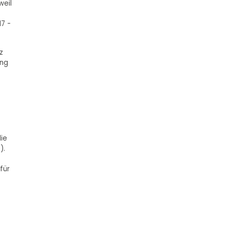
weil
17 -
z
ung
die
).
für