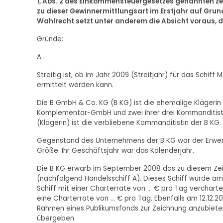
1, Abs. 2 des Einkommensteuergesetzes genannten 
zu dieser Gewinnermittlungsart im Erstjahr auf Gr
Wahlrecht setzt unter anderem die Absicht voraus, da
Gründe:
A.
Streitig ist, ob im Jahr 2009 (Streitjahr) für das Sch
ermittelt werden kann.
Die B GmbH & Co. KG (B KG) ist die ehemalige Klägerin
Komplementär-GmbH und zwei ihrer drei Kommanditistin
(Klägerin) ist die verbliebene Kommanditistin der B KG.
Gegenstand des Unternehmens der B KG war der Erwerb,
Größe. Ihr Geschäftsjahr war das Kalenderjahr.
Die B KG erwarb im September 2008 das zu diesem Zeit
(nachfolgend Handelsschiff A). Dieses Schiff wurde am
Schiff mit einer Charterrate von ... € pro Tag verchart
eine Charterrate von ... € pro Tag. Ebenfalls am 12.12.
Rahmen eines Publikumsfonds zur Zeichnung anzubiete
übergeben.