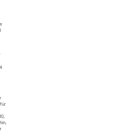
e
8
r
 4
r
für
10,
hin,
r