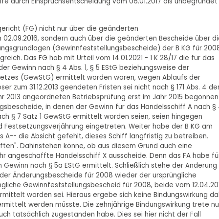
elfe durch Einspruchsentscheidung vom 06.01.2017 als unbegründet
ericht (FG) nicht nur über die geänderten
2.09.2016, sondern auch über die geänderten Bescheide über di
rungsgrundlagen (Gewinnfeststellungsbescheide) der B KG für 200
eich. Das FG hob mit Urteil vom 14.01.2021 - 1 K 28/17 die für das
r Gewinn nach § 4 Abs. 1, § 5 EStG beziehungsweise der
etzes (GewStG) ermittelt worden waren, wegen Ablaufs der
ser zum 31.12.2013 geendeten Fristen sei nicht nach § 171 Abs. 4 de
 2013 angeordneten Betriebsprüfung erst im Jahr 2015 begonnen
gsbescheide, in denen der Gewinn für das Handelsschiff A nach §
ch § 7 Satz 1 GewStG ermittelt worden seien, seien hingegen
und Festsetzungsverjährung eingetreten. Weiter habe der B KG am
-- die Absicht gefehlt, dieses Schiff langfristig zu betreiben.
haften". Dahinstehen könne, ob aus diesem Grund auch eine
ahr angeschaffte Handelsschiff X ausscheide. Denn das FA habe fü
 Gewinn nach § 5a EStG ermittelt. Schließlich stehe der Änderung 
 der Änderungsbescheide für 2008 wieder der ursprüngliche
liche Gewinnfeststellungsbescheid für 2008, beide vom 12.04.20
mittelt worden sei. Hieraus ergebe sich keine Bindungswirkung da
rmittelt werden müsste. Die zehnjährige Bindungswirkung trete nu
h tatsächlich zugestanden habe. Dies sei hier nicht der Fall