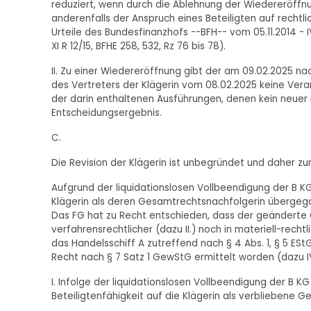
reduziert, wenn durch die Ablehnung der Wiedereröffnu
anderenfalls der Anspruch eines Beteiligten auf rechtli
Urteile des Bundesfinanzhofs --BFH-- vom 05.11.2014 - IV R
XI R 12/15, BFHE 258, 532, Rz 76 bis 78).
II. Zu einer Wiedereröffnung gibt der am 09.02.2025 
des Vertreters der Klägerin vom 08.02.2025 keine Ver
der darin enthaltenen Ausführungen, denen kein neuer
Entscheidungsergebnis.
C.
Die Revision der Klägerin ist unbegründet und daher zu
Aufgrund der liquidationslosen Vollbeendigung der B KG
Klägerin als deren Gesamtrechtsnachfolgerin übergegan
Das FG hat zu Recht entschieden, dass der geändert
verfahrensrechtlicher (dazu II.) noch in materiell-rechtl
das Handelsschiff A zutreffend nach § 4 Abs. 1, § 5 ES
Recht nach § 7 Satz 1 GewStG ermittelt worden (dazu IV
I. Infolge der liquidationslosen Vollbeendigung der B 
Beteiligtenfähigkeit auf die Klägerin als verbliebene 