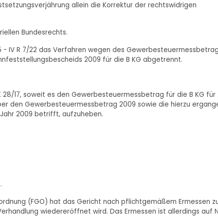
tsetzungsverjährung allein die Korrektur der rechtswidrigen
riellen Bundesrechts.
25 - IV R 7/22 das Verfahren wegen des Gewerbesteuermessbetra
nfeststellungsbescheids 2009 für die B KG abgetrennt.
 K 28/17, soweit es den Gewerbesteuermessbetrag für die B KG für
 über den Gewerbesteuermessbetrag 2009 sowie die hierzu ergan
Jahr 2009 betrifft, aufzuheben.
.
ichtsordnung (FGO) hat das Gericht nach pflichtgemäßem Ermessen z
rhandlung wiedereröffnet wird. Das Ermessen ist allerdings auf N