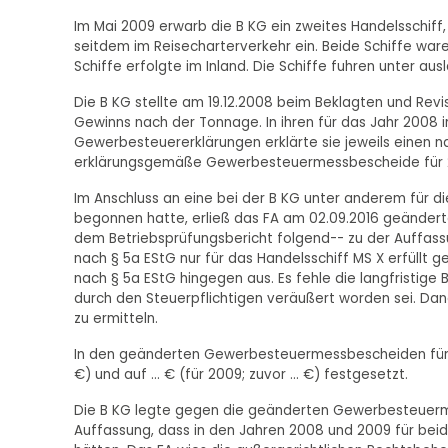
Im Mai 2009 erwarb die B KG ein zweites Handelsschiff,
seitdem im Reisecharterverkehr ein. Beide Schiffe war
Schiffe erfolgte im Inland. Die Schiffe fuhren unter aus
Die B KG stellte am 19.12.2008 beim Beklagten und Rev
Gewinns nach der Tonnage. In ihren für das Jahr 2008 i
Gewerbesteuererklärungen erklärte sie jeweils einen n
erklärungsgemäße Gewerbesteuermessbescheide für 200
Im Anschluss an eine bei der B KG unter anderem für d
begonnen hatte, erließ das FA am 02.09.2016 geände
dem Betriebsprüfungsbericht folgend-- zu der Auffass
nach § 5a EStG nur für das Handelsschiff MS X erfüllt 
nach § 5a EStG hingegen aus. Es fehle die langfristige
durch den Steuerpflichtigen veräußert worden sei. Dana
zu ermitteln.
In den geänderten Gewerbesteuermessbescheiden für 20
€) und auf ... € (für 2009; zuvor ... €) festgesetzt.
Die B KG legte gegen die geänderten Gewerbesteuerme
Auffassung, dass in den Jahren 2008 und 2009 für bei