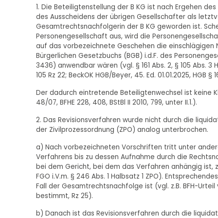
1. Die Beteiligtenstellung der B KG ist nach Ergehen de
des Ausscheidens der übrigen Gesellschafter als letzt
Gesamtrechtsnachfolgerin der B KG geworden ist. Schei
Personengesellschaft aus, wird die Personengesellschaf
auf das vorbezeichnete Geschehen die einschlägigen
Bürgerlichen Gesetzbuchs (BGB) i.d.F. des Personenges
3436) anwendbar wären (vgl. § 161 Abs. 2, § 105 Abs. 3 HGB
105 Rz 22; BeckOK HGB/Beyer, 45. Ed. 01.01.2025, HGB § 16
Der dadurch eintretende Beteiligtenwechsel ist keine K
48/07, BFHE 228, 408, BStBl II 2010, 799, unter II.1.).
2. Das Revisionsverfahren wurde nicht durch die liquida
der Zivilprozessordnung (ZPO) analog unterbrochen.
a) Nach vorbezeichneten Vorschriften tritt unter ande
Verfahrens bis zu dessen Aufnahme durch die Rechtsnach
bei dem Gericht, bei dem das Verfahren anhängig ist, 
FGO i.V.m. § 246 Abs. 1 Halbsatz 1 ZPO). Entsprechendes 
Fall der Gesamtrechtsnachfolge ist (vgl. z.B. BFH-Urtei
bestimmt, Rz 25).
b) Danach ist das Revisionsverfahren durch die liquida