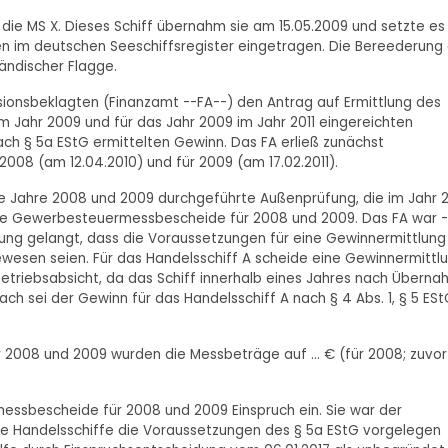
 die MS X. Dieses Schiff übernahm sie am 15.05.2009 und setzte es
en im deutschen Seeschiffsregister eingetragen. Die Bereederung
ländischer Flagge.
isionsbeklagten (Finanzamt --FA--) den Antrag auf Ermittlung des
m Jahr 2009 und für das Jahr 2009 im Jahr 2011 eingereichten
ach § 5a EStG ermittelten Gewinn. Das FA erließ zunächst
8 (am 12.04.2010) und für 2009 (am 17.02.2011).
ie Jahre 2008 und 2009 durchgeführte Außenprüfung, die im Jahr 
rte Gewerbesteuermessbescheide für 2008 und 2009. Das FA war -
ung gelangt, dass die Voraussetzungen für eine Gewinnermittlung
gewesen seien. Für das Handelsschiff A scheide eine Gewinnermittl
 Betriebsabsicht, da das Schiff innerhalb eines Jahres nach Übern
ch sei der Gewinn für das Handelsschiff A nach § 4 Abs. 1, § 5 ES
08 und 2009 wurden die Messbeträge auf ... € (für 2008; zuvor .
ssbescheide für 2008 und 2009 Einspruch ein. Sie war der
de Handelsschiffe die Voraussetzungen des § 5a EStG vorgelegen