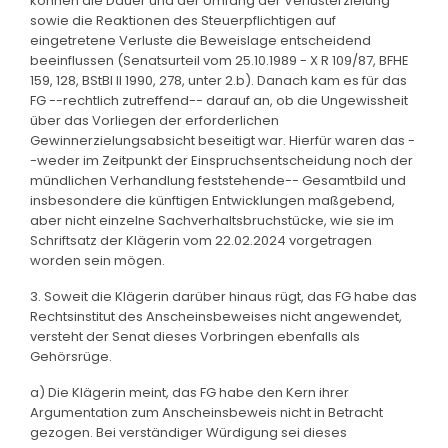
können die Dauer und der Umfang der Verlusterzielung
sowie die Reaktionen des Steuerpflichtigen auf
eingetretene Verluste die Beweislage entscheidend
beeinflussen (Senatsurteil vom 25.10.1989 - X R 109/87, BFHE
159, 128, BStBl II 1990, 278, unter 2.b). Danach kam es für das
FG --rechtlich zutreffend-- darauf an, ob die Ungewissheit
über das Vorliegen der erforderlichen
Gewinnerzielungsabsicht beseitigt war. Hierfür waren das -
-weder im Zeitpunkt der Einspruchsentscheidung noch der
mündlichen Verhandlung feststehende-- Gesamtbild und
insbesondere die künftigen Entwicklungen maßgebend,
aber nicht einzelne Sachverhaltsbruchstücke, wie sie im
Schriftsatz der Klägerin vom 22.02.2024 vorgetragen
worden sein mögen.
3. Soweit die Klägerin darüber hinaus rügt, das FG habe das
Rechtsinstitut des Anscheinsbeweises nicht angewendet,
versteht der Senat dieses Vorbringen ebenfalls als
Gehörsrüge.
a) Die Klägerin meint, das FG habe den Kern ihrer
Argumentation zum Anscheinsbeweis nicht in Betracht
gezogen. Bei verständiger Würdigung sei dieses