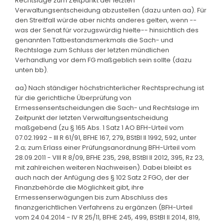
Rechtslage zum Zeitpunkt der letzten
Verwaltungsentscheidung abzustellen (dazu unten aa). Für
den Streitfall würde aber nichts anderes gelten, wenn --
was der Senat für vorzugswürdig hielte-- hinsichtlich des
genannten Tatbestandsmerkmals die Sach- und
Rechtslage zum Schluss der letzten mündlichen
Verhandlung vor dem FG maßgeblich sein sollte (dazu
unten bb).
aa) Nach ständiger höchstrichterlicher Rechtsprechung ist
für die gerichtliche Überprüfung von
Ermessensentscheidungen die Sach- und Rechtslage im
Zeitpunkt der letzten Verwaltungsentscheidung
maßgebend (zu § 165 Abs. 1 Satz 1 AO BFH-Urteil vom
07.02.1992 - III R 61/91, BFHE 167, 279, BStBl II 1992, 592, unter
2.a; zum Erlass einer Prüfungsanordnung BFH-Urteil vom
28.09.2011 - VIII R 8/09, BFHE 235, 298, BStBl II 2012, 395, Rz 23,
mit zahlreichen weiteren Nachweisen). Dabei bleibt es
auch nach der Anfügung des § 102 Satz 2 FGO, der der
Finanzbehörde die Möglichkeit gibt, ihre
Ermessenserwägungen bis zum Abschluss des
finanzgerichtlichen Verfahrens zu ergänzen (BFH-Urteil
vom 24.04.2014 - IV R 25/11, BFHE 245, 499, BStBl II 2014, 819,