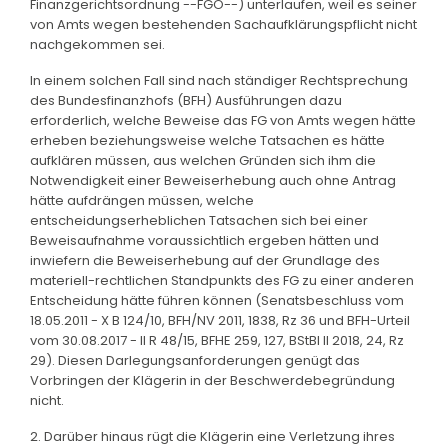
Finanzgerichtsordnung --FGO--) unterlaufen, weil es seiner
von Amts wegen bestehenden Sachaufklärungspflicht nicht
nachgekommen sei.
In einem solchen Fall sind nach ständiger Rechtsprechung
des Bundesfinanzhofs (BFH) Ausführungen dazu
erforderlich, welche Beweise das FG von Amts wegen hätte
erheben beziehungsweise welche Tatsachen es hätte
aufklären müssen, aus welchen Gründen sich ihm die
Notwendigkeit einer Beweiserhebung auch ohne Antrag
hätte aufdrängen müssen, welche
entscheidungserheblichen Tatsachen sich bei einer
Beweisaufnahme voraussichtlich ergeben hätten und
inwiefern die Beweiserhebung auf der Grundlage des
materiell-rechtlichen Standpunkts des FG zu einer anderen
Entscheidung hätte führen können (Senatsbeschluss vom
18.05.2011 - X B 124/10, BFH/NV 2011, 1838, Rz 36 und BFH-Urteil
vom 30.08.2017 - II R 48/15, BFHE 259, 127, BStBl II 2018, 24, Rz
29). Diesen Darlegungsanforderungen genügt das
Vorbringen der Klägerin in der Beschwerdebegründung
nicht.
2. Darüber hinaus rügt die Klägerin eine Verletzung ihres