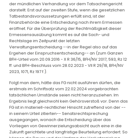
der mündlichen Verhandlung vor dem Tatsachengericht
darstellt. Erst auf der zweiten Stufe, wenn die gesetzlichen
Tatbestandsvoraussetzungen erfüllt sind, ist der
Finanzbehörde eine Entscheidung nach ihrem Ermessen
eröffnet. Für die Überprüfung der Rechtmäßigkeit dieser
Ermessensausübung kommt es auf die Sach- und
Rechtslage im Zeitpunkt der letzten
Verwaltungsentscheidung --in der Regel also auf das
Ergehen der Einspruchsentscheidung-- an (zum Ganzen
BFH-Urteil vom 20.09.2016 - X R 36/15, BFH/NV 2017, 593, Rz 12
ff. und BFH-Beschluss vom 28.02.2023 - VII R 29/18, BFH/NV
2023, 1071, Rz 197 f.).
Folgt man dem, hätte das FG nicht ausführen dürfen, die
erstmals im Schriftsatz vom 22.02.2024 vorgebrachten
tatsächlichen Umstände seien nicht heranzuziehen. Im
Ergebnis liegt gleichwohl kein Gehörsverstoß vor. Denn das
FG ist in materiell-rechtlicher Hinsicht zutreffend von der --
in seinem Urteil zitierten-- Senatsrechtsprechung
ausgegangen, wonach die Entscheidung über das
Vorliegen von Gewinnerzielungsabsicht auch eine in die
Zukunft gerichtete und langfristige Beurteilung erfordert. So