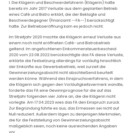
I. Die Klägerin und Beschwerdeführerin (Klägerin) hatte
bereits im Jahr 2017 Verluste aus dem geplanten Betrieb
eines Café und Bistro erklärt, die der Beklagte und
Beschwerdegegner (Finanzamt --FA--) berücksichtigt
hatte. Zur Betriebseröffnung kam es jedoch nicht.
Im Streitjahr 2020 machte die Klägerin erneut Verluste aus
einem noch nicht eröffneten Café- und Bistrobetrieb
geltend. Im angefochtenen Einkommensteuerbescheid
2020 vom 23.08.2022 berücksichtigte das FA diese Verluste,
erklärte die Festsetzung allerdings für vorläufig hinsichtlich
der Einkünfte aus Gewerbebetrieb, weil zurzeit die
Gewinnerzielungsabsicht nicht abschließend beurteilt
werden könne. Während des Einspruchsverfahrens, in dem
die Klägerin sich gegen den Vorläufigkeitsvermerk wandte,
forderte das FA eine Gewinnprognose für die auf das
Streitjahr folgenden vier Jahre an, die die Klägerin nicht
vorlegte. Am 17.04.2023 wies das FA den Einspruch zurück.
Zur Begründung führte es aus, das Ermessen sei nicht auf
Null reduziert. Außerdem lägen zu denjenigen Merkmalen,
die für die Feststellung von Gewinnerzielungsabsicht
maßgeblich seien, noch keine ausreichenden Angaben
vor.