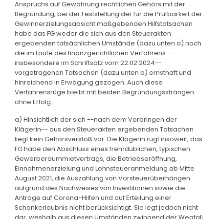
Anspruchs auf Gewährung rechtlichen Gehörs mit der
Begründung, bei der Feststellung der für die Prüfbarkeit der
Gewinnerzielungsabsicht maßgebenden Hilfstatsachen
habe das FG weder die sich aus den Steuerakten
ergebenden tatsächlichen Umstände (dazu unten a) noch
die im Laufe des finanzgerichtlichen Verfahrens --
insbesondere im Schriftsatz vom 22.02.2024--
vorgetragenen Tatsachen (dazu unten b) ernsthaft und
hinreichend in Erwägung gezogen. Auch diese
Verfahrensrüge bleibt mit beiden Begründungssträngen
ohne Erfolg.
a) Hinsichtlich der sich --nach dem Vorbringen der
Klägerin-- aus den Steuerakten ergebenden Tatsachen
liegt kein Gehörsverstoß vor. Die Klägerin rügt insoweit, das
FG habe den Abschluss eines fremdüblichen, typischen
Gewerberaummietvertrags, die Betriebseröffnung,
Einnahmenerzielung und Lohnsteueranmeldung ab Mitte
August 2021, die Auszahlung von Vorsteuerüberhängen
aufgrund des Nachweises von Investitionen sowie die
Anträge auf Corona-Hilfen und auf Erteilung einer
Schankerlaubnis nicht berücksichtigt. Sie legt jedoch nicht
dar, weshalb aus diesen Umständen zwingend der Wegfall