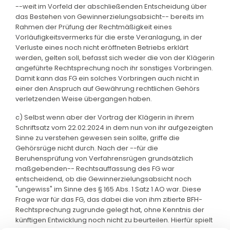
--weit im Vorfeld der abschließenden Entscheidung über
das Bestehen von Gewinnerzielungsabsicht-- bereits im
Rahmen der Prüfung der Rechtmäßigkeit eines
Vorläufigkeitsvermerks für die erste Veranlagung, in der
Verluste eines noch nicht eröffneten Betriebs erklärt
werden, gelten soll, befasst sich weder die von der Klägerin
angeführte Rechtsprechung noch ihr sonstiges Vorbringen.
Damit kann das FG ein solches Vorbringen auch nicht in
einer den Anspruch auf Gewährung rechtlichen Gehörs
verletzenden Weise übergangen haben.
c) Selbst wenn aber der Vortrag der Klägerin in ihrem
Schriftsatz vom 22.02.2024 in dem nun von ihr aufgezeigten
Sinne zu verstehen gewesen sein sollte, griffe die
Gehörsrüge nicht durch. Nach der --für die
Beruhensprüfung von Verfahrensrügen grundsätzlich
maßgebenden-- Rechtsauffassung des FG war
entscheidend, ob die Gewinnerzielungsabsicht noch
"ungewiss" im Sinne des § 165 Abs. 1 Satz 1 AO war. Diese
Frage war für das FG, das dabei die von ihm zitierte BFH-
Rechtsprechung zugrunde gelegt hat, ohne Kenntnis der
künftigen Entwicklung noch nicht zu beurteilen. Hierfür spielt