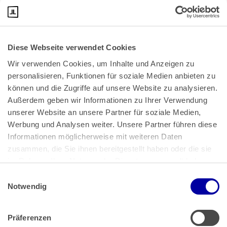
ein Anschein oder Anscheinsbeweis keine Rolle.
Diese Webseite verwendet Cookies
Wir verwenden Cookies, um Inhalte und Anzeigen zu 
personalisieren, Funktionen für soziale Medien anbieten zu 
können und die Zugriffe auf unsere Website zu analysieren. 
Außerdem geben wir Informationen zu Ihrer Verwendung 
unserer Website an unsere Partner für soziale Medien, 
Bundeskanzlerplatz 2
Werbung und Analysen weiter. Unsere Partner führen diese 
53113 Bonn
Informationen möglicherweise mit weiteren Daten 
zusammen, die Sie ihnen bereitgestellt haben oder die sie 
Pressemitteilungen
AGB
|
im Rahmen Ihrer Nutzung der Dienste gesammelt haben.
Impressum
Datenschutz
|
Einwilligungsauswahl
Impressum
 | 
Datenschutz
Notwendig
Präferenzen
Zahlung & Versand