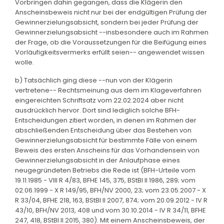
Vorbringen dahin gegangen, dass die Klägerin den
Anscheinsbeweis nicht nur bei der endgültigen Prüfung der
Gewinnerzielungsabsicht, sondern bei jeder Prüfung der
Gewinnerzielungsabsicht --insbesondere auch im Rahmen
der Frage, ob die Voraussetzungen für die Beifügung eines
Vorläufigkeitsvermerks erfüllt seien-- angewendet wissen
wolle.
b) Tatsächlich ging diese --nun von der Klägerin
vertretene-- Rechtsmeinung aus dem im Klageverfahren
eingereichten Schriftsatz vom 22.02.2024 aber nicht
ausdrücklich hervor. Dort sind lediglich solche BFH-
Entscheidungen zitiert worden, in denen im Rahmen der
abschließenden Entscheidung über das Bestehen von
Gewinnerzielungsabsicht für bestimmte Fälle von einem
Beweis des ersten Anscheins für das Vorhandensein von
Gewinnerzielungsabsicht in der Anlaufphase eines
neugegründeten Betriebs die Rede ist (BFH-Urteile vom
19.11.1985 - VIII R 4/83, BFHE 145, 375, BStBl II 1986, 289; vom
02.06.1999 - X R 149/95, BFH/NV 2000, 23; vom 23.05.2007 - X
R 33/04, BFHE 218, 163, BStBl II 2007, 874; vom 20.09.2012 - IV R
43/10, BFH/NV 2013, 408 und vom 30.10.2014 - IV R 34/11, BFHE
247, 418, BStBl II 2015, 380). Mit einem Anscheinsbeweis, der