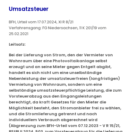
Umsatzsteuer
BFH, Urteil vom 17.07.2024, XI R 8/21
Verfahrensgang: FG Niedersachsen, 11 K 201/19 vom
25.02.2021
Leitsatz:
Bei der Lieferung von Strom, den der Vermieter von
Wohnraum über eine Photovoltaikanlage selbst
erzeugt und an seine Mieter gegen Entgelt abgibt,
handelt es sich nicht um eine unselbständige
Nebenleistung der umsatzsteuerfreien (langfristigen)
Vermietung von Wohnraum, sondern um eine
selbständige umsatzsteuerpflichtige Leistung, die zum
Vorsteuerabzug aus den Eingangsleistungen
berechtigt, da kraft Gesetzes für den Mieter die
Möglichkeit besteht, den Stromanbieter frei zu wählen,
und die Stromlieferung getrennt und nach
individuellem Verbrauch abgerechnet wird
(Abgrenzung zum BFH-Urteil vom 07.12.2023 - V R 15/21,
BStBl II 2024, 503, zum Vorsteuerabzug für die Lieferung