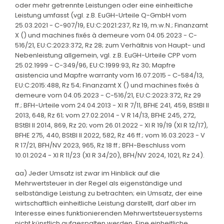
oder mehr getrennte Leistungen oder eine einheitliche
Leistung umfasst (vgl. z.B. EuGH-Urteile Q-GmbH vom
25.03.2021 - C-907/19, EU:C:2021:237, Rz 19, m.w.N.; Finanzamt
X () und machines fixés à demeure vom 04.05.2023 - C-
516/21, EU:C:2023:372, Rz 28; zum Verhältnis von Haupt- und
Nebenleistung allgemein, vgl. z.B. EuGH-Urteile CPP vom
25.02.1999 - C-349/96, EU:C:1999:93, Rz 30; Mapfre
asistencia und Mapfre warranty vom 16.07.2015 - C-584/13,
EU:C:2015:488, Rz 54; Finanzamt X () und machines fixés à
demeure vom 04.05.2023 - C-516/21, EU:C:2023:372, Rz 29
ff.; BFH-Urteile vom 24.04.2013 - XI R 7/11, BFHE 241, 459, BStBl II
2013, 648, Rz 61; vom 27.02.2014 - V R 14/13, BFHE 245, 272,
BStBl II 2014, 869, Rz 20; vom 26.01.2022 - XI R 19/19 (XI R 12/17),
BFHE 275, 440, BStBl II 2022, 582, Rz 46 ff.; vom 16.03.2023 - V
R 17/21, BFH/NV 2023, 965, Rz 18 ff.; BFH-Beschluss vom
10.01.2024 - XI R 11/23 (XI R 34/20), BFH/NV 2024, 1021, Rz 24).
aa) Jeder Umsatz ist zwar im Hinblick auf die
Mehrwertsteuer in der Regel als eigenständige und
selbständige Leistung zu betrachten; ein Umsatz, der eine
wirtschaftlich einheitliche Leistung darstellt, darf aber im
Interesse eines funktionierenden Mehrwertsteuersystems
nicht künstlich aufgespalten werden. Eine einheitliche