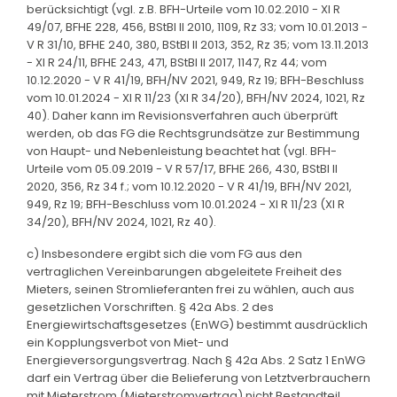
berücksichtigt (vgl. z.B. BFH-Urteile vom 10.02.2010 - XI R
49/07, BFHE 228, 456, BStBl II 2010, 1109, Rz 33; vom 10.01.2013 -
V R 31/10, BFHE 240, 380, BStBl II 2013, 352, Rz 35; vom 13.11.2013
- XI R 24/11, BFHE 243, 471, BStBl II 2017, 1147, Rz 44; vom
10.12.2020 - V R 41/19, BFH/NV 2021, 949, Rz 19; BFH-Beschluss
vom 10.01.2024 - XI R 11/23 (XI R 34/20), BFH/NV 2024, 1021, Rz
40). Daher kann im Revisionsverfahren auch überprüft
werden, ob das FG die Rechtsgrundsätze zur Bestimmung
von Haupt- und Nebenleistung beachtet hat (vgl. BFH-
Urteile vom 05.09.2019 - V R 57/17, BFHE 266, 430, BStBl II
2020, 356, Rz 34 f.; vom 10.12.2020 - V R 41/19, BFH/NV 2021,
949, Rz 19; BFH-Beschluss vom 10.01.2024 - XI R 11/23 (XI R
34/20), BFH/NV 2024, 1021, Rz 40).
c) Insbesondere ergibt sich die vom FG aus den
vertraglichen Vereinbarungen abgeleitete Freiheit des
Mieters, seinen Stromlieferanten frei zu wählen, auch aus
gesetzlichen Vorschriften. § 42a Abs. 2 des
Energiewirtschaftsgesetzes (EnWG) bestimmt ausdrücklich
ein Kopplungsverbot von Miet- und
Energieversorgungsvertrag. Nach § 42a Abs. 2 Satz 1 EnWG
darf ein Vertrag über die Belieferung von Letztverbrauchern
mit Mieterstrom (Mieterstromvertrag) nicht Bestandteil