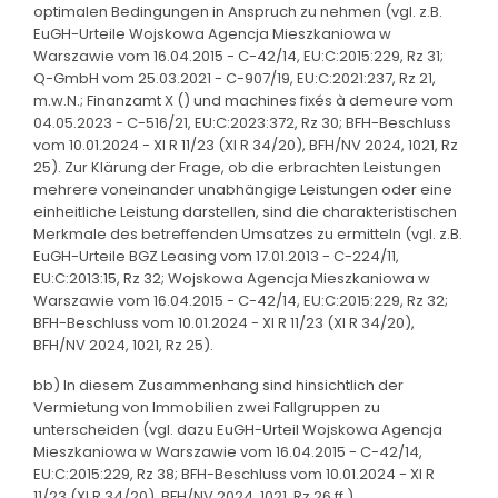
optimalen Bedingungen in Anspruch zu nehmen (vgl. z.B.
EuGH-Urteile Wojskowa Agencja Mieszkaniowa w
Warszawie vom 16.04.2015 - C-42/14, EU:C:2015:229, Rz 31;
Q-GmbH vom 25.03.2021 - C-907/19, EU:C:2021:237, Rz 21,
m.w.N.; Finanzamt X () und machines fixés à demeure vom
04.05.2023 - C-516/21, EU:C:2023:372, Rz 30; BFH-Beschluss
vom 10.01.2024 - XI R 11/23 (XI R 34/20), BFH/NV 2024, 1021, Rz
25). Zur Klärung der Frage, ob die erbrachten Leistungen
mehrere voneinander unabhängige Leistungen oder eine
einheitliche Leistung darstellen, sind die charakteristischen
Merkmale des betreffenden Umsatzes zu ermitteln (vgl. z.B.
EuGH-Urteile BGZ Leasing vom 17.01.2013 - C-224/11,
EU:C:2013:15, Rz 32; Wojskowa Agencja Mieszkaniowa w
Warszawie vom 16.04.2015 - C-42/14, EU:C:2015:229, Rz 32;
BFH-Beschluss vom 10.01.2024 - XI R 11/23 (XI R 34/20),
BFH/NV 2024, 1021, Rz 25).
bb) In diesem Zusammenhang sind hinsichtlich der
Vermietung von Immobilien zwei Fallgruppen zu
unterscheiden (vgl. dazu EuGH-Urteil Wojskowa Agencja
Mieszkaniowa w Warszawie vom 16.04.2015 - C-42/14,
EU:C:2015:229, Rz 38; BFH-Beschluss vom 10.01.2024 - XI R
11/23 (XI R 34/20), BFH/NV 2024, 1021, Rz 26 ff.).