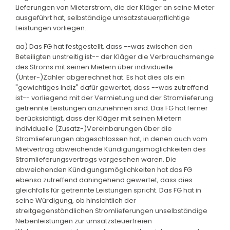
Lieferungen von Mieterstrom, die der Kläger an seine Mieter
ausgeführt hat, selbständige umsatzsteuerpflichtige
Leistungen vorliegen.
aa) Das FG hat festgestellt, dass --was zwischen den
Beteiligten unstreitig ist-- der Kläger die Verbrauchsmenge
des Stroms mit seinen Mietern über individuelle
(Unter-)Zähler abgerechnet hat. Es hat dies als ein
"gewichtiges Indiz" dafür gewertet, dass --was zutreffend
ist-- vorliegend mit der Vermietung und der Stromlieferung
getrennte Leistungen anzunehmen sind. Das FG hat ferner
berücksichtigt, dass der Kläger mit seinen Mietern
individuelle (Zusatz-)Vereinbarungen über die
Stromlieferungen abgeschlossen hat, in denen auch vom
Mietvertrag abweichende Kündigungsmöglichkeiten des
Stromlieferungsvertrags vorgesehen waren. Die
abweichenden Kündigungsmöglichkeiten hat das FG
ebenso zutreffend dahingehend gewertet, dass dies
gleichfalls für getrennte Leistungen spricht. Das FG hat in
seine Würdigung, ob hinsichtlich der
streitgegenständlichen Stromlieferungen unselbständige
Nebenleistungen zur umsatzsteuerfreien