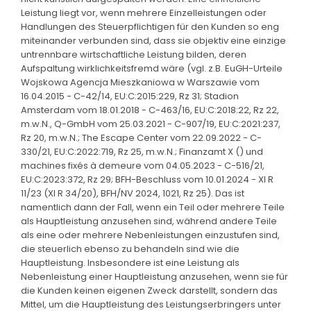
Leistung liegt vor, wenn mehrere Einzelleistungen oder
Handlungen des Steuerpflichtigen für den Kunden so eng
miteinander verbunden sind, dass sie objektiv eine einzige
untrennbare wirtschaftliche Leistung bilden, deren
Aufspaltung wirklichkeitsfremd wäre (vgl. z.B. EuGH-Urteile
Wojskowa Agencja Mieszkaniowa w Warszawie vom
16.04.2015 - C-42/14, EU:C:2015:229, Rz 31; Stadion
Amsterdam vom 18.01.2018 - C-463/16, EU:C:2018:22, Rz 22,
m.w.N., Q-GmbH vom 25.03.2021 - C-907/19, EU:C:2021:237,
Rz 20, m.w.N.; The Escape Center vom 22.09.2022 - C-
330/21, EU:C:2022:719, Rz 25, m.w.N.; Finanzamt X () und
machines fixés à demeure vom 04.05.2023 - C-516/21,
EU:C:2023:372, Rz 29; BFH-Beschluss vom 10.01.2024 - XI R
11/23 (XI R 34/20), BFH/NV 2024, 1021, Rz 25). Das ist
namentlich dann der Fall, wenn ein Teil oder mehrere Teile
als Hauptleistung anzusehen sind, während andere Teile
als eine oder mehrere Nebenleistungen einzustufen sind,
die steuerlich ebenso zu behandeln sind wie die
Hauptleistung. Insbesondere ist eine Leistung als
Nebenleistung einer Hauptleistung anzusehen, wenn sie für
die Kunden keinen eigenen Zweck darstellt, sondern das
Mittel, um die Hauptleistung des Leistungserbringers unter