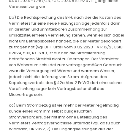
04.07.2024 - C-87/23, EU:C:2024:570, Rz 47 ff.), liegt diese
Voraussetzung vor.
bb) Die Rechtsprechung des BFH, nach der die Kosten des
Vermieters für eine neue Heizungsanlage jedenfalls dann
im direkten und unmittelbaren Zusammenhang zur
umsatzsteuerfreien Vermietung stehen, wenn es sich dabei
nicht um Betriebskosten handelt, die der Mieter gesondert
zu tragen hat (vgl. BFH-Urteil vom 07.12.2023 - V R 15/21, BStBl
II 2024, 503, Rz 16 ff.), ist auf den die Stromlieferung
betreffenden Streitfall nicht zu übertragen. Der Vermieter
von Wohnraum schuldet zum vertragsgemäßen Gebrauch
zwar die Versorgung mit Wärme und warmem Wasser,
jedoch nicht die Lieferung von Strom. Aufgrund des
Kopplungsverbots des § 42a Abs. 2 EnWG darf eine solche
Verpflichtung sogar kein Vertragsbestandteil des
Mietvertrags sein.
cc) Beim Strombezug ist vielmehr der Mieter regelmäßig
Kunde eines vom ihm selbst ausgesuchten
Stromversorgers, der mit ihm ohne Beteiligung des
Vermieters Vertragsverhältnisse unterhält (vgl. dazu auch
Widmann, UR 2022, 7). Die Eingangsleistungen aus der