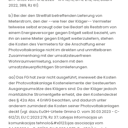
2022, 389, Rz 61).
b) Bei der den Streitfall betreffenden Lieferung von
Mieterstrom, den der --wie hier der Kläger-- Vermieter
teilweise selbst erzeugt oder bei Bedarf als Reststrom von
einem Energieversorger gegen Entgelt selbst bezieht, um
ihn an seine Mieter gegen Entgelt weiterzuliefern, stehen
die Kosten des Vermieters für die Anschaffung einer
Photovoltaikanlage nicht im direkten und unmittelbaren
Zusammenhang mit der umsatzsteuerfreien
Wohnraumvermietung, sondern mit den
umsatzsteuerpflichtigen Stromlieferungen.
aa) Das FG hat zwar nicht ausgeführt, inwieweit die Kosten
der Photovoltaikanlage Kostenelemente der besteuerten
Ausgangsumsätze des Klägers sind. Da der Kläger jedoch
marktübliche Stromentgelte erhebt, die den Kostendeckel
des § 42a Abs. 4 EnWG beachten, und dadurch unter
anderem zumindest die Kosten seiner Photovoltaikanlagen
deckt (vgl. dazu EuGH-Urteile Gmina O. vom 30.03.2023 - C-
612/21, EU:C:2023:279, Rz 37; Latvijas Informacijas un
komunikacijas tehnolo&#x0123;ijas asociacija vom