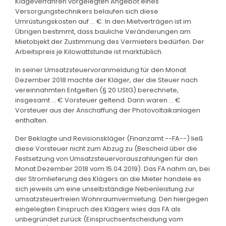
Klageverfahren vorgelegten Angebot eines
Versorgungstechnikers belaufen sich diese
Umrüstungskosten auf ... €. In den Mietverträgen ist im
Übrigen bestimmt, dass bauliche Veränderungen am
Mietobjekt der Zustimmung des Vermieters bedürfen. Der
Arbeitspreis je Kilowattstunde ist marktüblich.
In seiner Umsatzsteuervoranmeldung für den Monat
Dezember 2018 machte der Kläger, der die Steuer nach
vereinnahmten Entgelten (§ 20 UStG) berechnete,
insgesamt ... € Vorsteuer geltend. Darin waren ... €
Vorsteuer aus der Anschaffung der Photovoltaikanlagen
enthalten.
Der Beklagte und Revisionskläger (Finanzamt --FA--) ließ
diese Vorsteuer nicht zum Abzug zu (Bescheid über die
Festsetzung von Umsatzsteuervorauszahlungen für den
Monat Dezember 2018 vom 15.04.2019). Das FA nahm an, bei
der Stromlieferung des Klägers an die Mieter handele es
sich jeweils um eine unselbständige Nebenleistung zur
umsatzsteuerfreien Wohnraumvermietung. Den hiergegen
eingelegten Einspruch des Klägers wies das FA als
unbegründet zurück (Einspruchsentscheidung vom