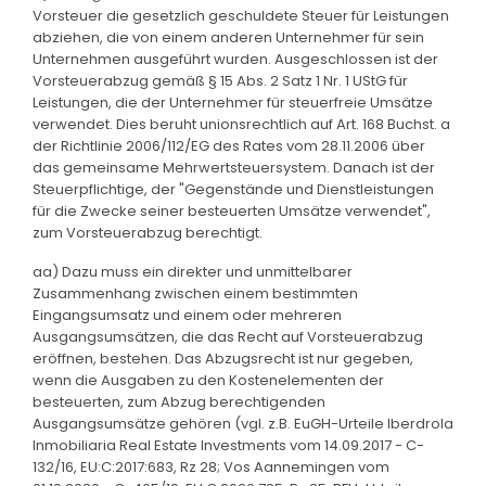
Vorsteuer die gesetzlich geschuldete Steuer für Leistungen
abziehen, die von einem anderen Unternehmer für sein
Unternehmen ausgeführt wurden. Ausgeschlossen ist der
Vorsteuerabzug gemäß § 15 Abs. 2 Satz 1 Nr. 1 UStG für
Leistungen, die der Unternehmer für steuerfreie Umsätze
verwendet. Dies beruht unionsrechtlich auf Art. 168 Buchst. a
der Richtlinie 2006/112/EG des Rates vom 28.11.2006 über
das gemeinsame Mehrwertsteuersystem. Danach ist der
Steuerpflichtige, der "Gegenstände und Dienstleistungen
für die Zwecke seiner besteuerten Umsätze verwendet",
zum Vorsteuerabzug berechtigt.
aa) Dazu muss ein direkter und unmittelbarer
Zusammenhang zwischen einem bestimmten
Eingangsumsatz und einem oder mehreren
Ausgangsumsätzen, die das Recht auf Vorsteuerabzug
eröffnen, bestehen. Das Abzugsrecht ist nur gegeben,
wenn die Ausgaben zu den Kostenelementen der
besteuerten, zum Abzug berechtigenden
Ausgangsumsätze gehören (vgl. z.B. EuGH-Urteile Iberdrola
Inmobiliaria Real Estate Investments vom 14.09.2017 - C-
132/16, EU:C:2017:683, Rz 28; Vos Aannemingen vom