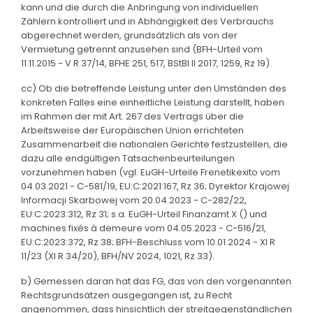
kann und die durch die Anbringung von individuellen
Zählern kontrolliert und in Abhängigkeit des Verbrauchs
abgerechnet werden, grundsätzlich als von der
Vermietung getrennt anzusehen sind (BFH-Urteil vom
11.11.2015 - V R 37/14, BFHE 251, 517, BStBl II 2017, 1259, Rz 19).
cc) Ob die betreffende Leistung unter den Umständen des
konkreten Falles eine einheitliche Leistung darstellt, haben
im Rahmen der mit Art. 267 des Vertrags über die
Arbeitsweise der Europäischen Union errichteten
Zusammenarbeit die nationalen Gerichte festzustellen, die
dazu alle endgültigen Tatsachenbeurteilungen
vorzunehmen haben (vgl. EuGH-Urteile Frenetikexito vom
04.03.2021 - C-581/19, EU:C:2021:167, Rz 36; Dyrektor Krajowej
lnformacji Skarbowej vom 20.04.2023 - C-282/22,
EU:C:2023:312, Rz 31; s.a. EuGH-Urteil Finanzamt X () und
machines fixés à demeure vom 04.05.2023 - C-516/21,
EU:C:2023:372, Rz 38; BFH-Beschluss vom 10.01.2024 - XI R
11/23 (XI R 34/20), BFH/NV 2024, 1021, Rz 33).
b) Gemessen daran hat das FG, das von den vorgenannten
Rechtsgrundsätzen ausgegangen ist, zu Recht
angenommen, dass hinsichtlich der streitgegenständlichen