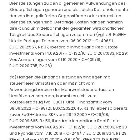
Dienstleistungen zu den allgemeinen Aufwendungen des
Steuerpflichtigen gehören und als solche Kostenelemente
der von ihm gelieferten Gegenstände oder erbrachten
Dienstleistungen sind. Derartige Kosten hängen nämlich
direkt und unmittelbar mit der gesamten wirtschaftlichen
Tätigkeit des Steuerpflichtigen zusammen (vgl. z.B. EuGH-
Urteile Portugal Telecom vom 06.09.2012 - C-496/11,
EU:C:2012:557, Rz 37; Iberdrola Inmobiliaria Real Estate
Investments vom 14.09.2017 - C-132/16, EU:C:2017:683, Rz 29;
Vos Aannemingen vom 01.10.2020 - C-405/19,
EU:C:2020:785, Rz 26).
cc) Hängen die Eingangsleistungen hingegen mit
steuerfreien Umsätzen oder mit nicht vom
Anwendungsbereich der Mehrwertsteuer erfassten
Umsätzen zusammen, kommt es nicht zum
Vorsteuerabzug (vgl. EuGH-Urteil Finanzamt R vom
08.09.2022 - C-98/21, EU:C:2022:645, Rz 48; ebenso bereits
zuvor EuGH-Urteile SKF vom 29.10.2009 - C-29/08,
EU:C:2009:665, Rz 59; Iberdrola Inmobiliaria Real Estate
Investments vom 14.09.2017 - C-132/16, EU:C:2017:683, Rz 30
und Ryanair vom 17.10.2018 - C-249/17, EU:C:2018:834, Rz 29;
BFH-Urteil vom 16.12.2020 - XI R 13/19, BFHE 272, 185, BStBl II