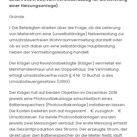
einer Heizungsanlage).
Gründe:
I. Die Beteiligten streiten über die Frage, ob die Lieferung
von Mieterstrom eine (unselbständige) Nebenleistung zur
umsatzsteuerfreien Wohnraumvermietung darstellt oder
ob es sich dabei um eine selbständige Hauptleistung
neben der Vermietungsleistung handelt.
Der Kläger und Revisionsbeklagte (Kläger) vermietet ein
Mehrfamilienhaus und ein Doppelhaus. Die Vermietung
erfolgt umsatzsteuerfrei nach § 4 Nr. 12 Buchst. a des
Umsatzsteuergesetzes (UStG).
Der Kläger hat auf beiden Objekten im Dezember 2018
jeweils eine Photovoltaikanlage einschließlich eines
Batteriespeichers (Photovoltaikanlage) installieren lassen.
Die Kosten beliefen sich auf insgesamt ... € zuzüglich ... €
Umsatzsteuer. Für beide Photovoltaikanlagen wurden
jeweils zwei Messungen verbaut. Die erste Messung erfasst
die Gesamtproduktion des Stroms. Der erzeugte Strom, der
direkt über den Batteriespeicher an die Mieter fließt, läuft