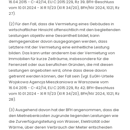
16.04.2015 - C-42/14, EU:C:2015:229, Rz 39; BFH-Beschluss
vom 10.01.2024 - XI R 11/23 (XI R 34/20), BFH/NV 2024, 1021, Rz
27).
(2) Für den Fall, dass die Vermietung eines Gebäudes in
wirtschaftlicher Hinsicht offensichtlich mit den begleitenden
Leistungen objektiv eine Gesamtheit bildet, kann
demgegenüber davon ausgegangen werden, dass
Letztere mit der Vermietung eine einheitliche Leistung
bilden. Das kann unter anderem bei der Vermietung von
Immobilien für kurze Zeiträume, insbesondere für die
Ferienzeit oder aus beruflichen Gründen, die mit diesen
Leistungen angeboten wird, ohne dass diese davon
getrennt werden können, der Fall sein (vgl. EuGH-Urteile
Wojskowa Agencja Mieszkaniowa w Warszawie vom
16.04.2015 - C-42/14, EU:C:2015:229, Rz 42; BFH-Beschluss
vom 10.01.2024 - XI R 11/23 (XI R 34/20), BFH/NV 2024, 1021, Rz
28).
(3) Ausgehend davon hat der BFH angenommen, dass die
den Mietnebenkosten zugrunde liegenden Leistungen wie
die Zurverfügungstellung von Wasser, Elektrizität oder
Wärme, über deren Verbrauch der Mieter entscheiden