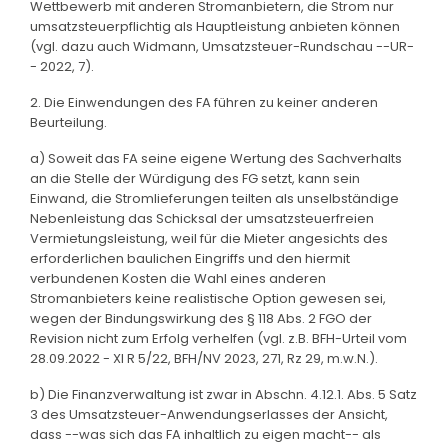
Wettbewerb mit anderen Stromanbietern, die Strom nur
umsatzsteuerpflichtig als Hauptleistung anbieten können
(vgl. dazu auch Widmann, Umsatzsteuer-Rundschau --UR-
- 2022, 7).
2. Die Einwendungen des FA führen zu keiner anderen
Beurteilung.
a) Soweit das FA seine eigene Wertung des Sachverhalts
an die Stelle der Würdigung des FG setzt, kann sein
Einwand, die Stromlieferungen teilten als unselbständige
Nebenleistung das Schicksal der umsatzsteuerfreien
Vermietungsleistung, weil für die Mieter angesichts des
erforderlichen baulichen Eingriffs und den hiermit
verbundenen Kosten die Wahl eines anderen
Stromanbieters keine realistische Option gewesen sei,
wegen der Bindungswirkung des § 118 Abs. 2 FGO der
Revision nicht zum Erfolg verhelfen (vgl. z.B. BFH-Urteil vom
28.09.2022 - XI R 5/22, BFH/NV 2023, 271, Rz 29, m.w.N.).
b) Die Finanzverwaltung ist zwar in Abschn. 4.12.1. Abs. 5 Satz
3 des Umsatzsteuer-Anwendungserlasses der Ansicht,
dass --was sich das FA inhaltlich zu eigen macht-- als