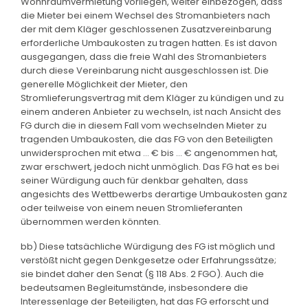
Wohnraumvermietung vorliegen, weiter einbezogen, dass
die Mieter bei einem Wechsel des Stromanbieters nach
der mit dem Kläger geschlossenen Zusatzvereinbarung
erforderliche Umbaukosten zu tragen hatten. Es ist davon
ausgegangen, dass die freie Wahl des Stromanbieters
durch diese Vereinbarung nicht ausgeschlossen ist. Die
generelle Möglichkeit der Mieter, den
Stromlieferungsvertrag mit dem Kläger zu kündigen und zu
einem anderen Anbieter zu wechseln, ist nach Ansicht des
FG durch die in diesem Fall vom wechselnden Mieter zu
tragenden Umbaukosten, die das FG von den Beteiligten
unwidersprochen mit etwa ... € bis ... € angenommen hat,
zwar erschwert, jedoch nicht unmöglich. Das FG hat es bei
seiner Würdigung auch für denkbar gehalten, dass
angesichts des Wettbewerbs derartige Umbaukosten ganz
oder teilweise von einem neuen Stromlieferanten
übernommen werden könnten.
bb) Diese tatsächliche Würdigung des FG ist möglich und
verstößt nicht gegen Denkgesetze oder Erfahrungssätze;
sie bindet daher den Senat (§ 118 Abs. 2 FGO). Auch die
bedeutsamen Begleitumstände, insbesondere die
Interessenlage der Beteiligten, hat das FG erforscht und