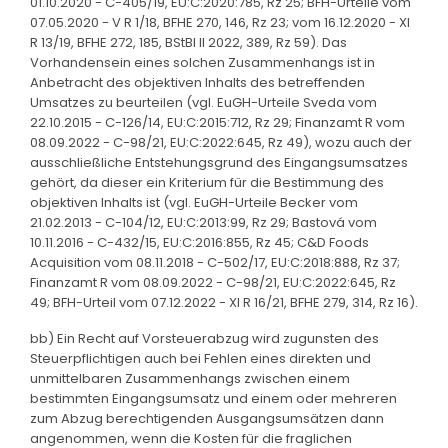
01.10.2020 - C-405/19, EU:C:2020:785, Rz 25; BFH-Urteile vom
07.05.2020 - V R 1/18, BFHE 270, 146, Rz 23; vom 16.12.2020 - XI
R 13/19, BFHE 272, 185, BStBl II 2022, 389, Rz 59). Das
Vorhandensein eines solchen Zusammenhangs ist in
Anbetracht des objektiven Inhalts des betreffenden
Umsatzes zu beurteilen (vgl. EuGH-Urteile Sveda vom
22.10.2015 - C-126/14, EU:C:2015:712, Rz 29; Finanzamt R vom
08.09.2022 - C-98/21, EU:C:2022:645, Rz 49), wozu auch der
ausschließliche Entstehungsgrund des Eingangsumsatzes
gehört, da dieser ein Kriterium für die Bestimmung des
objektiven Inhalts ist (vgl. EuGH-Urteile Becker vom
21.02.2013 - C-104/12, EU:C:2013:99, Rz 29; Bastová vom
10.11.2016 - C-432/15, EU:C:2016:855, Rz 45; C&D Foods
Acquisition vom 08.11.2018 - C-502/17, EU:C:2018:888, Rz 37;
Finanzamt R vom 08.09.2022 - C-98/21, EU:C:2022:645, Rz
49; BFH-Urteil vom 07.12.2022 - XI R 16/21, BFHE 279, 314, Rz 16).
bb) Ein Recht auf Vorsteuerabzug wird zugunsten des
Steuerpflichtigen auch bei Fehlen eines direkten und
unmittelbaren Zusammenhangs zwischen einem
bestimmten Eingangsumsatz und einem oder mehreren
zum Abzug berechtigenden Ausgangsumsätzen dann
angenommen, wenn die Kosten für die fraglichen