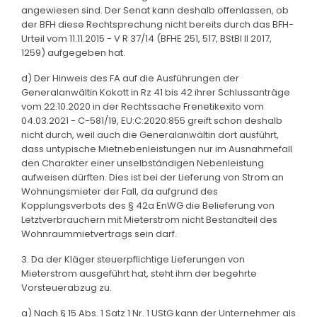
angewiesen sind. Der Senat kann deshalb offenlassen, ob
der BFH diese Rechtsprechung nicht bereits durch das BFH-
Urteil vom 11.11.2015 - V R 37/14 (BFHE 251, 517, BStBl II 2017,
1259) aufgegeben hat.
d) Der Hinweis des FA auf die Ausführungen der
Generalanwältin Kokott in Rz 41 bis 42 ihrer Schlussanträge
vom 22.10.2020 in der Rechtssache Frenetikexito vom
04.03.2021 - C-581/19, EU:C:2020:855 greift schon deshalb
nicht durch, weil auch die Generalanwältin dort ausführt,
dass untypische Mietnebenleistungen nur im Ausnahmefall
den Charakter einer unselbständigen Nebenleistung
aufweisen dürften. Dies ist bei der Lieferung von Strom an
Wohnungsmieter der Fall, da aufgrund des
Kopplungsverbots des § 42a EnWG die Belieferung von
Letztverbrauchern mit Mieterstrom nicht Bestandteil des
Wohnraummietvertrags sein darf.
3. Da der Kläger steuerpflichtige Lieferungen von
Mieterstrom ausgeführt hat, steht ihm der begehrte
Vorsteuerabzug zu.
a) Nach § 15 Abs. 1 Satz 1 Nr. 1 UStG kann der Unternehmer als