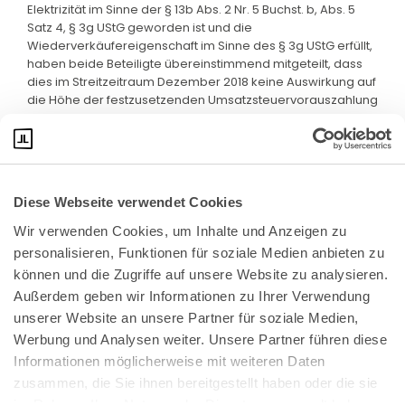
Elektrizität im Sinne der § 13b Abs. 2 Nr. 5 Buchst. b, Abs. 5
Satz 4, § 3g UStG geworden ist und die
Wiederverkäufereigenschaft im Sinne des § 3g UStG erfüllt,
haben beide Beteiligte übereinstimmend mitgeteilt, dass
dies im Streitzeitraum Dezember 2018 keine Auswirkung auf
die Höhe der festzusetzenden Umsatzsteuervorauszahlung
hat.
Diese Webseite verwendet Cookies
Wir verwenden Cookies, um Inhalte und Anzeigen zu 
personalisieren, Funktionen für soziale Medien anbieten zu 
können und die Zugriffe auf unsere Website zu analysieren. 
Außerdem geben wir Informationen zu Ihrer Verwendung 
unserer Website an unsere Partner für soziale Medien, 
Bundeskanzlerplatz 2
Werbung und Analysen weiter. Unsere Partner führen diese 
53113 Bonn
Informationen möglicherweise mit weiteren Daten 
zusammen, die Sie ihnen bereitgestellt haben oder die sie 
Pressemitteilungen
AGB
|
im Rahmen Ihrer Nutzung der Dienste gesammelt haben.