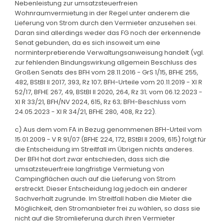
Nebenleistung zur umsatzsteuerfreien
Wohnraumvermietung in der Regel unter anderem die
Lieferung von Strom durch den Vermieter anzusehen sei.
Daran sind allerdings weder das FG noch der erkennende
Senat gebunden, da es sich insoweit um eine
norminterpretierende Verwaltungsanweisung handelt (vgl.
zur fehlenden Bindungswirkung allgemein Beschluss des
Großen Senats des BFH vom 28.11.2016 - GrS 1/15, BFHE 255,
482, BStBl II 2017, 393, Rz 107; BFH-Urteile vom 20.11.2019 - XI R
52/17, BFHE 267, 49, BStBl II 2020, 264, Rz 31; vom 06.12.2023 -
XI R 33/21, BFH/NV 2024, 615, Rz 63; BFH-Beschluss vom
24.05.2023 - XI R 34/21, BFHE 280, 408, Rz 22).
c) Aus dem vom FA in Bezug genommenen BFH-Urteil vom
15.01.2009 - V R 91/07 (BFHE 224, 172, BStBl II 2009, 615) folgt für
die Entscheidung im Streitfall im Übrigen nichts anderes.
Der BFH hat dort zwar entschieden, dass sich die
umsatzsteuerfreie langfristige Vermietung von
Campingflächen auch auf die Lieferung von Strom
erstreckt. Dieser Entscheidung lag jedoch ein anderer
Sachverhalt zugrunde. Im Streitfall haben die Mieter die
Möglichkeit, den Stromanbieter frei zu wählen, so dass sie
nicht auf die Stromlieferung durch ihren Vermieter