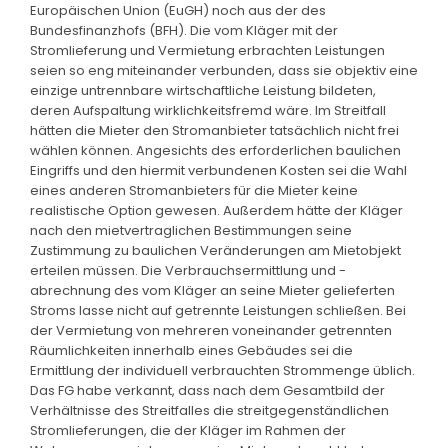
Europäischen Union (EuGH) noch aus der des
Bundesfinanzhofs (BFH). Die vom Kläger mit der
Stromlieferung und Vermietung erbrachten Leistungen
seien so eng miteinander verbunden, dass sie objektiv eine
einzige untrennbare wirtschaftliche Leistung bildeten,
deren Aufspaltung wirklichkeitsfremd wäre. Im Streitfall
hätten die Mieter den Stromanbieter tatsächlich nicht frei
wählen können. Angesichts des erforderlichen baulichen
Eingriffs und den hiermit verbundenen Kosten sei die Wahl
eines anderen Stromanbieters für die Mieter keine
realistische Option gewesen. Außerdem hätte der Kläger
nach den mietvertraglichen Bestimmungen seine
Zustimmung zu baulichen Veränderungen am Mietobjekt
erteilen müssen. Die Verbrauchsermittlung und -
abrechnung des vom Kläger an seine Mieter gelieferten
Stroms lasse nicht auf getrennte Leistungen schließen. Bei
der Vermietung von mehreren voneinander getrennten
Räumlichkeiten innerhalb eines Gebäudes sei die
Ermittlung der individuell verbrauchten Strommenge üblich.
Das FG habe verkannt, dass nach dem Gesamtbild der
Verhältnisse des Streitfalles die streitgegenständlichen
Stromlieferungen, die der Kläger im Rahmen der