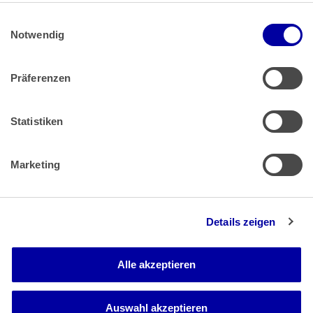
Impressum
Datenschutz
|
Einwilligungsauswahl
Impressum
 | 
Datenschutz
Notwendig
Präferenzen
Zahlung & Versand
Rücksendungen/Widerrufsbelehrung
Muster Widerrufsformular (PDF)
Statistiken
Remissionsbedingungen für den Handel
Kündigungsformular
Marketing
Barrierefreiheit
Details zeigen
Newsletter
Mediadaten
Alle akzeptieren
Media-Center
Auswahl akzeptieren