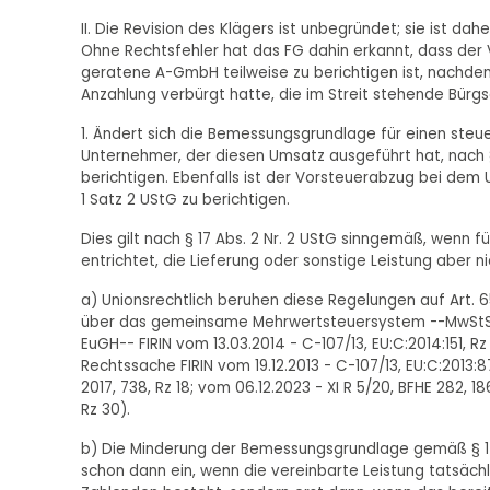
II. Die Revision des Klägers ist unbegründet; sie ist d
Ohne Rechtsfehler hat das FG dahin erkannt, dass der 
geratene A-GmbH teilweise zu berichtigen ist, nachdem
Anzahlung verbürgt hatte, die im Streit stehende Bür
1. Ändert sich die Bemessungsgrundlage für einen steuer
Unternehmer, der diesen Umsatz ausgeführt hat, nach §
berichtigen. Ebenfalls ist der Vorsteuerabzug bei dem
1 Satz 2 UStG zu berichtigen.
Dies gilt nach § 17 Abs. 2 Nr. 2 UStG sinngemäß, wenn f
entrichtet, die Lieferung oder sonstige Leistung aber n
a) Unionsrechtlich beruhen diese Regelungen auf Art. 65
über das gemeinsame Mehrwertsteuersystem --MwStSystR
EuGH-- FIRIN vom 13.03.2014 - C-107/13, EU:C:2014:151, 
Rechtssache FIRIN vom 19.12.2013 - C-107/13, EU:C:2013:872
2017, 738, Rz 18; vom 06.12.2023 - XI R 5/20, BFHE 282, 186,
Rz 30).
b) Die Minderung der Bemessungsgrundlage gemäß § 17 Abs.
schon dann ein, wenn die vereinbarte Leistung tatsäch