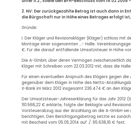
unter II.2., sowie den BFH-Beschluss vom 14.02.2008 - 
2. NV: Der zurückgezahlte Betrag ist auch dann in E
die Bürgschaft nur in Höhe eines Betrages erfolgt ist
Gründe:
I. Der Kläger und Revisionskläger (Kläger) schloss mit
Montage einer sogenannten ...- Halle. Vereinbarungsge
€. Für die darauf entfallende Umsatzsteuer in Höhe v
Die A-GmbH, über deren Vermögen zwischenzeitlich das
Kläger mit Schreiben vom 22.03.2012 mit, dass die Halle
Für einen eventuellen Anspruch des Klägers gegen die
gegenüber dem Kläger in Höhe des Netto-Anzahlungsbet
X-Bank im März 2012 insgesamt 236.474 € an den Kläge
Der Umsatzsteuer-Jahreserklärung für das Jahr 2012 (St
110.568,22 € erklärte, folgte der Beklagte und Revision
Vorsteuerabzug aus der Anzahlung an die A-GmbH sei n
berichtigen. Den Berichtigungsbetrag setzte es zunäch
mit Bescheid vom 05.05.2014 auf ./. 65.638,16 € fest.