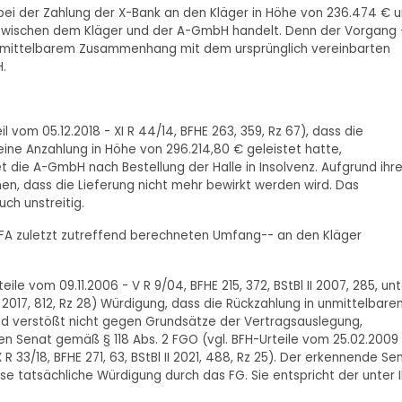
i der Zahlung der X-Bank an den Kläger in Höhe von 236.474 € 
 zwischen dem Kläger und der A-GmbH handelt. Denn der Vorgang 
unmittelbarem Zusammenhang mit dem ursprünglich vereinbarten
.
eil vom 05.12.2018 - XI R 44/14, BFHE 263, 359, Rz 67), dass die
r eine Anzahlung in Höhe von 296.214,80 € geleistet hatte,
t die A-GmbH nach Bestellung der Halle in Insolvenz. Aufgrund ihre
en, dass die Lieferung nicht mehr bewirkt werden wird. Das
uch unstreitig.
m FA zuletzt zutreffend berechneten Umfang-- an den Kläger
ile vom 09.11.2006 - V R 9/04, BFHE 215, 372, BStBl II 2007, 285, unt
Bl II 2017, 812, Rz 28) Würdigung, dass die Rückzahlung in unmittelbar
nd verstößt nicht gegen Grundsätze der Vertragsauslegung,
n Senat gemäß § 118 Abs. 2 FGO (vgl. BFH-Urteile vom 25.02.2009 
IX R 33/18, BFHE 271, 63, BStBl II 2021, 488, Rz 25). Der erkennende Se
e tatsächliche Würdigung durch das FG. Sie entspricht der unter II.