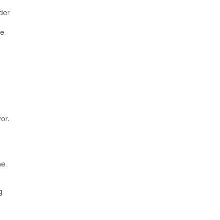
der
e.
or.
e.
g