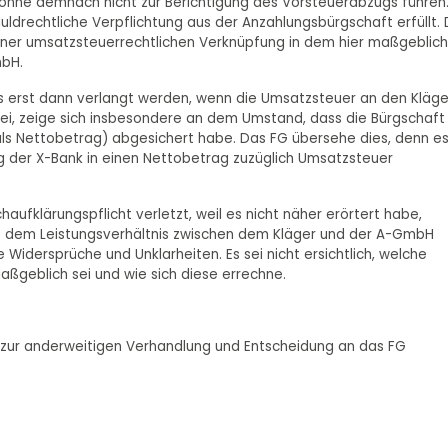
önne demnach nicht zur Berichtigung des Vorsteuerabzugs führen
uldrechtliche Verpflichtung aus der Anzahlungsbürgschaft erfüllt. 
 einer umsatzsteuerrechtlichen Verknüpfung in dem hier maßgeblic
mbH.
 erst dann verlangt werden, wenn die Umsatzsteuer an den Kläge
ei, zeige sich insbesondere an dem Umstand, dass die Bürgschaft
(als Nettobetrag) abgesichert habe. Das FG übersehe dies, denn e
g der X-Bank in einen Nettobetrag zuzüglich Umsatzsteuer
haufklärungspflicht verletzt, weil es nicht näher erörtert habe,
it dem Leistungsverhältnis zwischen dem Kläger und der A-GmbH
 Widersprüche und Unklarheiten. Es sei nicht ersichtlich, welche
ßgeblich sei und wie sich diese errechne.
 zur anderweitigen Verhandlung und Entscheidung an das FG