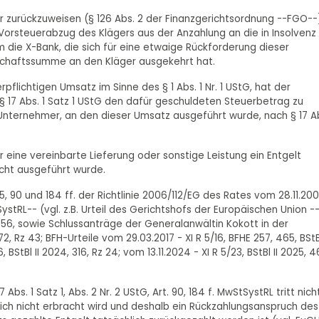
aher zurückzuweisen (§ 126 Abs. 2 der Finanzgerichtsordnung --FGO--
Vorsteuerabzug des Klägers aus der Anzahlung an die in Insolvenz
 die X-Bank, die sich für eine etwaige Rückforderung dieser
gschaftssumme an den Kläger ausgekehrt hat.
pflichtigen Umsatz im Sinne des § 1 Abs. 1 Nr. 1 UStG, hat der
 17 Abs. 1 Satz 1 UStG den dafür geschuldeten Steuerbetrag zu
 Unternehmer, an den dieser Umsatz ausgeführt wurde, nach § 17 A
ür eine vereinbarte Lieferung oder sonstige Leistung ein Entgelt
icht ausgeführt wurde.
, 90 und 184 ff. der Richtlinie 2006/112/EG des Rates vom 28.11.20
L-- (vgl. z.B. Urteil des Gerichtshofs der Europäischen Union -
Rz 56, sowie Schlussanträge der Generalanwältin Kokott in der
, Rz 43; BFH-Urteile vom 29.03.2017 - XI R 5/16, BFHE 257, 465, BStBl
 BStBl II 2024, 316, Rz 24; vom 13.11.2024 - XI R 5/23, BStBl II 2025, 4
 1 Satz 1, Abs. 2 Nr. 2 UStG, Art. 90, 184 f. MwStSystRL tritt nich
lich nicht erbracht wird und deshalb ein Rückzahlungsanspruch des