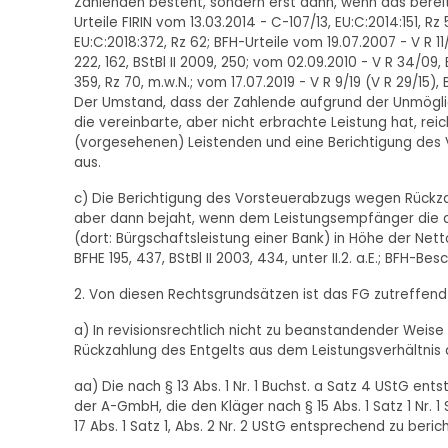
Zahlenden besteht, sondern erst dann, wenn das bereits
Urteile FIRIN vom 13.03.2014 - C-107/13, EU:C:2014:151, R
EU:C:2018:372, Rz 62; BFH-Urteile vom 19.07.2007 - V R 11
222, 162, BStBl II 2009, 250; vom 02.09.2010 - V R 34/09, B
359, Rz 70, m.w.N.; vom 17.07.2019 - V R 9/19 (V R 29/15), B
Der Umstand, dass der Zahlende aufgrund der Unmöglic
die vereinbarte, aber nicht erbrachte Leistung hat, r
(vorgesehenen) Leistenden und eine Berichtigung des
aus.
c) Die Berichtigung des Vorsteuerabzugs wegen Rückza
aber dann bejaht, wenn dem Leistungsempfänger die an
(dort: Bürgschaftsleistung einer Bank) in Höhe der Nett
BFHE 195, 437, BStBl II 2003, 434, unter II.2. a.E.; BFH-B
2. Von diesen Rechtsgrundsätzen ist das FG zutreffen
a) In revisionsrechtlich nicht zu beanstandender Weis
Rückzahlung des Entgelts aus dem Leistungsverhältnis 
aa) Die nach § 13 Abs. 1 Nr. 1 Buchst. a Satz 4 UStG e
der A-GmbH, die den Kläger nach § 15 Abs. 1 Satz 1 Nr. 
17 Abs. 1 Satz 1, Abs. 2 Nr. 2 UStG entsprechend zu beric