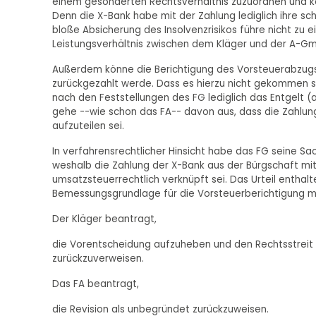
einem gesonderten Rechtsverhältnis zuzuordnen und k
Denn die X-Bank habe mit der Zahlung lediglich ihre sch
bloße Absicherung des Insolvenzrisikos führe nicht zu
Leistungsverhältnis zwischen dem Kläger und der A-G
Außerdem könne die Berichtigung des Vorsteuerabzugs
zurückgezahlt werde. Dass es hierzu nicht gekommen s
nach den Feststellungen des FG lediglich das Entgelt 
gehe --wie schon das FA-- davon aus, dass die Zahlun
aufzuteilen sei.
In verfahrensrechtlicher Hinsicht habe das FG seine Sac
weshalb die Zahlung der X-Bank aus der Bürgschaft m
umsatzsteuerrechtlich verknüpft sei. Das Urteil enthalte
Bemessungsgrundlage für die Vorsteuerberichtigung ma
Der Kläger beantragt,
die Vorentscheidung aufzuheben und den Rechtsstreit
zurückzuverweisen.
Das FA beantragt,
die Revision als unbegründet zurückzuweisen.