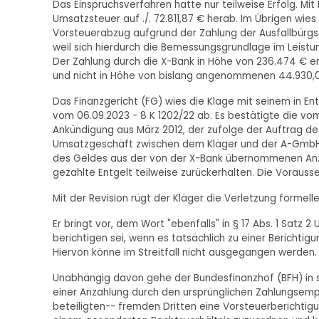
Das Einspruchsverfahren hatte nur teilweise Erfolg. Mit
Umsatzsteuer auf ./. 72.811,87 € herab. Im Übrigen wies
Vorsteuerabzug aufgrund der Zahlung der Ausfallbürgsc
weil sich hierdurch die Bemessungsgrundlage im Leist
Der Zahlung durch die X-Bank in Höhe von 236.474 € e
und nicht in Höhe von bislang angenommenen 44.930,06
Das Finanzgericht (FG) wies die Klage mit seinem in En
vom 06.09.2023 - 8 K 1202/22 ab. Es bestätigte die vo
Ankündigung aus März 2012, der zufolge der Auftrag des
Umsatzgeschäft zwischen dem Kläger und der A-GmbH i
des Geldes aus der von der X-Bank übernommenen Anz
gezahlte Entgelt teilweise zurückerhalten. Die Vorausse
Mit der Revision rügt der Kläger die Verletzung formell
Er bringt vor, dem Wort "ebenfalls" in § 17 Abs. 1 Satz
berichtigen sei, wenn es tatsächlich zu einer Berich
Hiervon könne im Streitfall nicht ausgegangen werden.
Unabhängig davon gehe der Bundesfinanzhof (BFH) in s
einer Anzahlung durch den ursprünglichen Zahlungsempf
beteiligten-- fremden Dritten eine Vorsteuerberichtigu