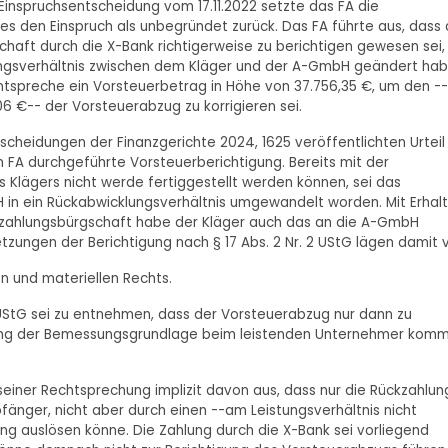
 Einspruchsentscheidung vom 17.11.2022 setzte das FA die
 es den Einspruch als unbegründet zurück. Das FA führte aus, dass 
haft durch die X-Bank richtigerweise zu berichtigen gewesen sei,
ungsverhältnis zwischen dem Kläger und der A-GmbH geändert hab
ntspreche ein Vorsteuerbetrag in Höhe von 37.756,35 €, um den --
 €-- der Vorsteuerabzug zu korrigieren sei.
tscheidungen der Finanzgerichte 2024, 1625 veröffentlichten Urteil
m FA durchgeführte Vorsteuerberichtigung. Bereits mit der
 Klägers nicht werde fertiggestellt werden können, sei das
n ein Rückabwicklungsverhältnis umgewandelt worden. Mit Erhalt
ahlungsbürgschaft habe der Kläger auch das an die A-GmbH
tzungen der Berichtigung nach § 17 Abs. 2 Nr. 2 UStG lägen damit v
en und materiellen Rechts.
 2 UStG sei zu entnehmen, dass der Vorsteuerabzug nur dann zu
tigung der Bemessungsgrundlage beim leistenden Unternehmer komm
einer Rechtsprechung implizit davon aus, dass nur die Rückzahlun
änger, nicht aber durch einen --am Leistungsverhältnis nicht
ng auslösen könne. Die Zahlung durch die X-Bank sei vorliegend