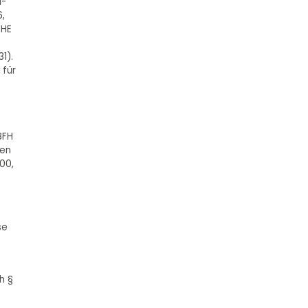
H-
6,
FHE
31).
 für
BFH
ten
00,
se
h §