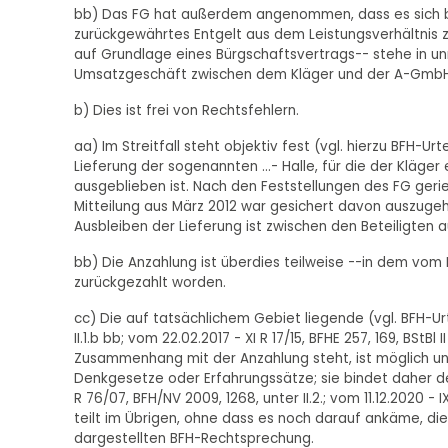
bb) Das FG hat außerdem angenommen, dass es sich be
zurückgewährtes Entgelt aus dem Leistungsverhältnis
auf Grundlage eines Bürgschaftsvertrags-- stehe in 
Umsatzgeschäft zwischen dem Kläger und der A-GmbH
b) Dies ist frei von Rechtsfehlern.
aa) Im Streitfall steht objektiv fest (vgl. hierzu BFH-Urt
Lieferung der sogenannten ...- Halle, für die der Kläge
ausgeblieben ist. Nach den Feststellungen des FG gerie
Mitteilung aus März 2012 war gesichert davon auszugeh
Ausbleiben der Lieferung ist zwischen den Beteiligten a
bb) Die Anzahlung ist überdies teilweise --in dem vo
zurückgezahlt worden.
cc) Die auf tatsächlichem Gebiet liegende (vgl. BFH-Urte
II.1.b bb; vom 22.02.2017 - XI R 17/15, BFHE 257, 169, BSt
Zusammenhang mit der Anzahlung steht, ist möglich u
Denkgesetze oder Erfahrungssätze; sie bindet daher de
R 76/07, BFH/NV 2009, 1268, unter II.2.; vom 11.12.2020 - 
teilt im Übrigen, ohne dass es noch darauf ankäme, dies
dargestellten BFH-Rechtsprechung.