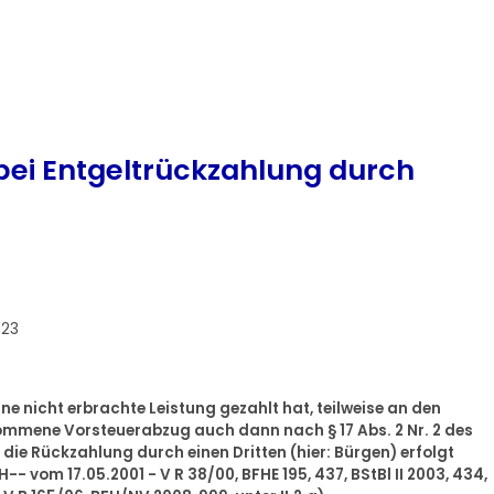
bei Entgeltrückzahlung durch
023
ine nicht erbrachte Leistung gezahlt hat, teilweise an den
ommene Vorsteuerabzug auch dann nach § 17 Abs. 2 Nr. 2 des
die Rückzahlung durch einen Dritten (hier: Bürgen) erfolgt
 vom 17.05.2001 - V R 38/00, BFHE 195, 437, BStBl II 2003, 434,