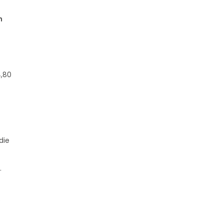
h
4,80
die
.
2