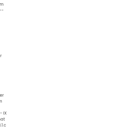
um
--
r
er
em
- IX
nat
1.c