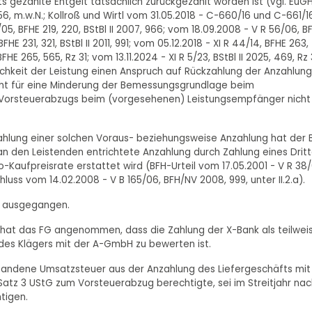
 gezahlte Entgelt tatsächlich zurückgezahlt worden ist (vgl. EuG
z 56, m.w.N.; Kollroß und Wirtl vom 31.05.2018 - C-660/16 und C-661/1
/05, BFHE 219, 220, BStBl II 2007, 966; vom 18.09.2008 - V R 56/06, B
FHE 231, 321, BStBl II 2011, 991; vom 05.12.2018 - XI R 44/14, BFHE 263,
FHE 265, 565, Rz 31; vom 13.11.2024 - XI R 5/23, BStBl II 2025, 469, Rz 
hkeit der Leistung einen Anspruch auf Rückzahlung der Anzahlung
eicht für eine Minderung der Bemessungsgrundlage beim
 Vorsteuerabzugs beim (vorgesehenen) Leistungsempfänger nicht
hlung einer solchen Voraus- beziehungsweise Anzahlung hat der 
 den Leistenden entrichtete Anzahlung durch Zahlung eines Drit
o-Kaufpreisrate erstattet wird (BFH-Urteil vom 17.05.2001 - V R 38/
eschluss vom 14.02.2008 - V B 165/06, BFH/NV 2008, 999, unter II.2.a).
d ausgegangen.
e hat das FG angenommen, dass die Zahlung der X-Bank als teilwei
des Klägers mit der A-GmbH zu bewerten ist.
ntstandene Umsatzsteuer aus der Anzahlung des Liefergeschäfts mit
1 Satz 3 UStG zum Vorsteuerabzug berechtigte, sei im Streitjahr nac
htigen.