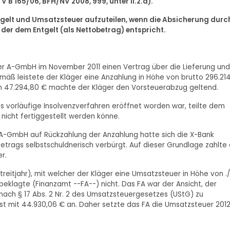
V B 165/06, BFH/NV 2008, 999, unter II.2.a).
ntgelt und Umsatzsteuer aufzuteilen, wenn die Absicherung durc
, der dem Entgelt (als Nettobetrag) entspricht.
 der A-GmbH im November 2011 einen Vertrag über die Lieferung und
mäß leistete der Kläger eine Anzahlung in Höhe von brutto 296.21
on 47.294,80 € machte der Kläger den Vorsteuerabzug geltend.
 vorläufige Insolvenzverfahren eröffnet worden war, teilte dem
 nicht fertiggestellt werden könne.
 A-GmbH auf Rückzahlung der Anzahlung hatte sich die X-Bank
rags selbstschuldnerisch verbürgt. Auf dieser Grundlage zahlte 
r.
reitjahr), mit welcher der Kläger eine Umsatzsteuer in Höhe von ./
sbeklagte (Finanzamt --FA--) nicht. Das FA war der Ansicht, der
ach § 17 Abs. 2 Nr. 2 des Umsatzsteuergesetzes (UStG) zu
st mit 44.930,06 € an. Daher setzte das FA die Umsatzsteuer 201