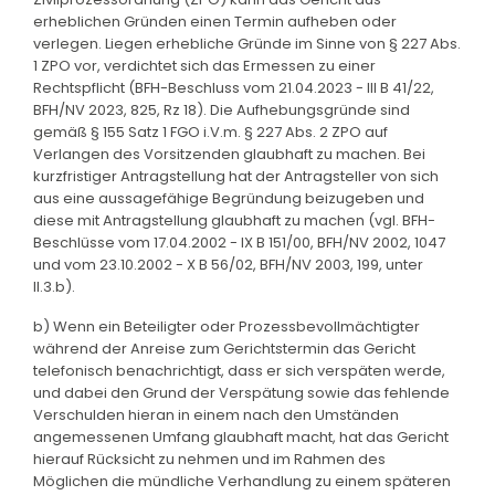
erheblichen Gründen einen Termin aufheben oder
verlegen. Liegen erhebliche Gründe im Sinne von § 227 Abs.
1 ZPO vor, verdichtet sich das Ermessen zu einer
Rechtspflicht (BFH-Beschluss vom 21.04.2023 - III B 41/22,
BFH/NV 2023, 825, Rz 18). Die Aufhebungsgründe sind
gemäß § 155 Satz 1 FGO i.V.m. § 227 Abs. 2 ZPO auf
Verlangen des Vorsitzenden glaubhaft zu machen. Bei
kurzfristiger Antragstellung hat der Antragsteller von sich
aus eine aussagefähige Begründung beizugeben und
diese mit Antragstellung glaubhaft zu machen (vgl. BFH-
Beschlüsse vom 17.04.2002 - IX B 151/00, BFH/NV 2002, 1047
und vom 23.10.2002 - X B 56/02, BFH/NV 2003, 199, unter
II.3.b).
b) Wenn ein Beteiligter oder Prozessbevollmächtigter
während der Anreise zum Gerichtstermin das Gericht
telefonisch benachrichtigt, dass er sich verspäten werde,
und dabei den Grund der Verspätung sowie das fehlende
Verschulden hieran in einem nach den Umständen
angemessenen Umfang glaubhaft macht, hat das Gericht
hierauf Rücksicht zu nehmen und im Rahmen des
Möglichen die mündliche Verhandlung zu einem späteren