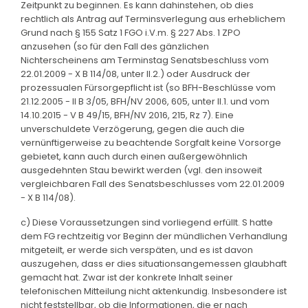
Zeitpunkt zu beginnen. Es kann dahinstehen, ob dies
rechtlich als Antrag auf Terminsverlegung aus erheblichem
Grund nach § 155 Satz 1 FGO i.V.m. § 227 Abs. 1 ZPO
anzusehen (so für den Fall des gänzlichen
Nichterscheinens am Terminstag Senatsbeschluss vom
22.01.2009 - X B 114/08, unter II.2.) oder Ausdruck der
prozessualen Fürsorgepflicht ist (so BFH-Beschlüsse vom
21.12.2005 - II B 3/05, BFH/NV 2006, 605, unter II.1. und vom
14.10.2015 - V B 49/15, BFH/NV 2016, 215, Rz 7). Eine
unverschuldete Verzögerung, gegen die auch die
vernünftigerweise zu beachtende Sorgfalt keine Vorsorge
gebietet, kann auch durch einen außergewöhnlich
ausgedehnten Stau bewirkt werden (vgl. den insoweit
vergleichbaren Fall des Senatsbeschlusses vom 22.01.2009
- X B 114/08).
c) Diese Voraussetzungen sind vorliegend erfüllt. S hatte
dem FG rechtzeitig vor Beginn der mündlichen Verhandlung
mitgeteilt, er werde sich verspäten, und es ist davon
auszugehen, dass er dies situationsangemessen glaubhaft
gemacht hat. Zwar ist der konkrete Inhalt seiner
telefonischen Mitteilung nicht aktenkundig. Insbesondere ist
nicht feststellbar, ob die Informationen, die er nach