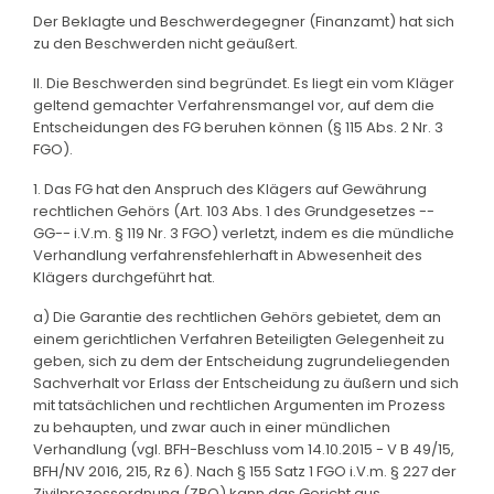
Der Beklagte und Beschwerdegegner (Finanzamt) hat sich
zu den Beschwerden nicht geäußert.
II. Die Beschwerden sind begründet. Es liegt ein vom Kläger
geltend gemachter Verfahrensmangel vor, auf dem die
Entscheidungen des FG beruhen können (§ 115 Abs. 2 Nr. 3
FGO).
1. Das FG hat den Anspruch des Klägers auf Gewährung
rechtlichen Gehörs (Art. 103 Abs. 1 des Grundgesetzes --
GG-- i.V.m. § 119 Nr. 3 FGO) verletzt, indem es die mündliche
Verhandlung verfahrensfehlerhaft in Abwesenheit des
Klägers durchgeführt hat.
a) Die Garantie des rechtlichen Gehörs gebietet, dem an
einem gerichtlichen Verfahren Beteiligten Gelegenheit zu
geben, sich zu dem der Entscheidung zugrundeliegenden
Sachverhalt vor Erlass der Entscheidung zu äußern und sich
mit tatsächlichen und rechtlichen Argumenten im Prozess
zu behaupten, und zwar auch in einer mündlichen
Verhandlung (vgl. BFH-Beschluss vom 14.10.2015 - V B 49/15,
BFH/NV 2016, 215, Rz 6). Nach § 155 Satz 1 FGO i.V.m. § 227 der
Zivilprozessordnung (ZPO) kann das Gericht aus