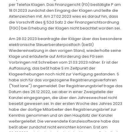
per Telefax Klagen. Das Finanzgericht (FG) bestätigte P am
18.01.2023 zunächst den Eingang der Klagen und teilte die
Aktenzeichen mit. Am 27.02.2023 wies es darauf hin, dass
die Vorschrift des § 52d Satz 2 der Finanzgerichtsordnung
(FGO) bei Erhebung der Klagen nicht beachtet worden sei.
Am 28.02.2023 beantragte der Kläger über das besondere
elektronische Steuerberaterpostfach (beSt)
Wiedereinsetzung in den vorigen Stand, wiederholte seine
Klage und erläuterte auf Anforderung des FG sein
Vorbringen mit Schreiben vom 21.03.2023 näher. Er ist der
Auffassung, das beSt habe S im Zeitpunkt der
Klageerhebungen noch nicht zur Verfügung gestanden. S
habe sich für das vorgezogene Registrierungsverfahren
("fast lane") angemeldet. Der Registrierungsbrief trage das
Datum des 26.12.2022, sei aber in einer Zweigstelle der
Kanzlei eingegangen, die über den Jahreswechsel nicht
besetzt gewesen sei. In der ersten Woche des Jahres 2023
habe der dortige Mitarbeiter den Registrierungsbrief zur
Kenntnis genommen und an den Hauptsitz der Kanzlei
weitergeleitet. Die verwendete Kanzleisoftware habe das
beSt aber zunächst nicht einrichten können. Erst am