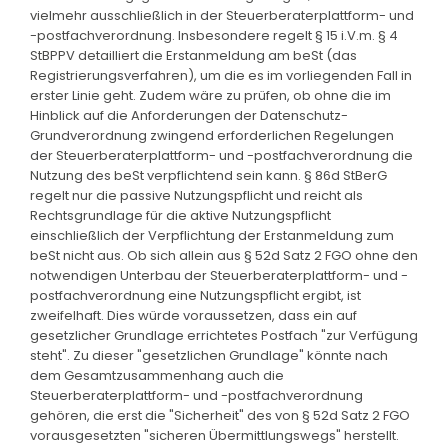
vielmehr ausschließlich in der Steuerberaterplattform- und
-postfachverordnung. Insbesondere regelt § 15 i.V.m. § 4
StBPPV detailliert die Erstanmeldung am beSt (das
Registrierungsverfahren), um die es im vorliegenden Fall in
erster Linie geht. Zudem wäre zu prüfen, ob ohne die im
Hinblick auf die Anforderungen der Datenschutz-
Grundverordnung zwingend erforderlichen Regelungen
der Steuerberaterplattform- und -postfachverordnung die
Nutzung des beSt verpflichtend sein kann. § 86d StBerG
regelt nur die passive Nutzungspflicht und reicht als
Rechtsgrundlage für die aktive Nutzungspflicht
einschließlich der Verpflichtung der Erstanmeldung zum
beSt nicht aus. Ob sich allein aus § 52d Satz 2 FGO ohne den
notwendigen Unterbau der Steuerberaterplattform- und -
postfachverordnung eine Nutzungspflicht ergibt, ist
zweifelhaft. Dies würde voraussetzen, dass ein auf
gesetzlicher Grundlage errichtetes Postfach "zur Verfügung
steht". Zu dieser "gesetzlichen Grundlage" könnte nach
dem Gesamtzusammenhang auch die
Steuerberaterplattform- und -postfachverordnung
gehören, die erst die "Sicherheit" des von § 52d Satz 2 FGO
vorausgesetzten "sicheren Übermittlungswegs" herstellt.