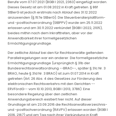
Berufe vom 07.07.2021 (BGBl I 2021, 2363) eingefügt worden.
Dieses Gesetz ist am 01.08.2022 in Kraft getreten. § 86f
StBerG ist jedoch erstmals nach Ablauf des 31.12.2022
anzuwenden (§ 157e StBerG). Die Steuerberaterplattform-
und -postfachverordnung (StBPPV) wurde am 25.11.2022
erlassen und am 30.11.2022 verkündet (BGBl I 2022, 2105),
beides mithin nach dem Inkrafttreten, aber vor der
Anwendbarkeit ihrer formellgesetzlichen
Ermächtigungsgrundlage.
Der zeitliche Ablauf bei den für Rechtsanwälte geltenden
Parallelregelungen war ein anderer. Die formellgesetzliche
Ermächtigungsgrundlage (ursprünglich § 31b der
Bundesrechtsanwaltsordnung --BRAO--, später § 31c Nr. 3
BRAO, heute § 31d Nr. 3 BRAO) ist zum 01.07.2014 in Kraft
getreten (Art. 26 Abs. 4 des Gesetzes zur Förderung des
elektronischen Rechtsverkehrs mit den Gerichten --
ERVFördG-- vom 10.10.2013, BGBl I 2013, 3786). Eine
besondere Regelung über den zeitlichen
Anwendungsbereich existiert hier nicht. Auf dieser
Grundlage ist am 23.09.2016 die Rechtsanwaltsverzeichnis-
und -postfachverordnung (RAVPV) erlassen worden (BGBl I
2016, 2167) und am Tag nach ihrer Verkündung in Kraft