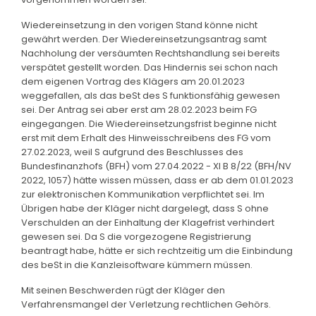
Wiedereinsetzung in den vorigen Stand könne nicht
gewährt werden. Der Wiedereinsetzungsantrag samt
Nachholung der versäumten Rechtshandlung sei bereits
verspätet gestellt worden. Das Hindernis sei schon nach
dem eigenen Vortrag des Klägers am 20.01.2023
weggefallen, als das beSt des S funktionsfähig gewesen
sei. Der Antrag sei aber erst am 28.02.2023 beim FG
eingegangen. Die Wiedereinsetzungsfrist beginne nicht
erst mit dem Erhalt des Hinweisschreibens des FG vom
27.02.2023, weil S aufgrund des Beschlusses des
Bundesfinanzhofs (BFH) vom 27.04.2022 - XI B 8/22 (BFH/NV
2022, 1057) hätte wissen müssen, dass er ab dem 01.01.2023
zur elektronischen Kommunikation verpflichtet sei. Im
Übrigen habe der Kläger nicht dargelegt, dass S ohne
Verschulden an der Einhaltung der Klagefrist verhindert
gewesen sei. Da S die vorgezogene Registrierung
beantragt habe, hätte er sich rechtzeitig um die Einbindung
des beSt in die Kanzleisoftware kümmern müssen.
Mit seinen Beschwerden rügt der Kläger den
Verfahrensmangel der Verletzung rechtlichen Gehörs.