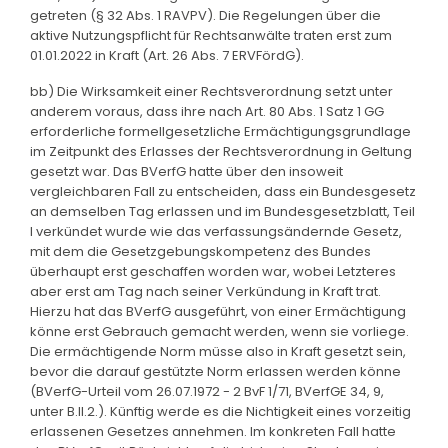
getreten (§ 32 Abs. 1 RAVPV). Die Regelungen über die
aktive Nutzungspflicht für Rechtsanwälte traten erst zum
01.01.2022 in Kraft (Art. 26 Abs. 7 ERVFördG).
bb) Die Wirksamkeit einer Rechtsverordnung setzt unter
anderem voraus, dass ihre nach Art. 80 Abs. 1 Satz 1 GG
erforderliche formellgesetzliche Ermächtigungsgrundlage
im Zeitpunkt des Erlasses der Rechtsverordnung in Geltung
gesetzt war. Das BVerfG hatte über den insoweit
vergleichbaren Fall zu entscheiden, dass ein Bundesgesetz
an demselben Tag erlassen und im Bundesgesetzblatt, Teil
I verkündet wurde wie das verfassungsändernde Gesetz,
mit dem die Gesetzgebungskompetenz des Bundes
überhaupt erst geschaffen worden war, wobei Letzteres
aber erst am Tag nach seiner Verkündung in Kraft trat.
Hierzu hat das BVerfG ausgeführt, von einer Ermächtigung
könne erst Gebrauch gemacht werden, wenn sie vorliege.
Die ermächtigende Norm müsse also in Kraft gesetzt sein,
bevor die darauf gestützte Norm erlassen werden könne
(BVerfG-Urteil vom 26.07.1972 - 2 BvF 1/71, BVerfGE 34, 9,
unter B.II.2.). Künftig werde es die Nichtigkeit eines vorzeitig
erlassenen Gesetzes annehmen. Im konkreten Fall hatte