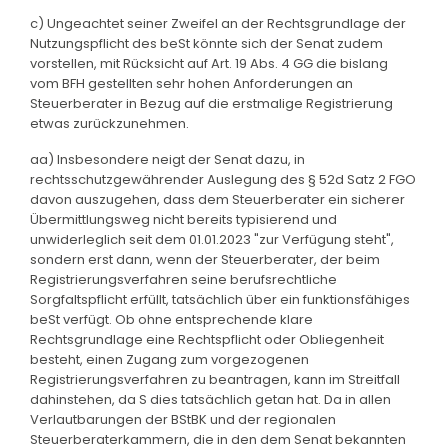
c) Ungeachtet seiner Zweifel an der Rechtsgrundlage der
Nutzungspflicht des beSt könnte sich der Senat zudem
vorstellen, mit Rücksicht auf Art. 19 Abs. 4 GG die bislang
vom BFH gestellten sehr hohen Anforderungen an
Steuerberater in Bezug auf die erstmalige Registrierung
etwas zurückzunehmen.
aa) Insbesondere neigt der Senat dazu, in
rechtsschutzgewährender Auslegung des § 52d Satz 2 FGO
davon auszugehen, dass dem Steuerberater ein sicherer
Übermittlungsweg nicht bereits typisierend und
unwiderleglich seit dem 01.01.2023 "zur Verfügung steht",
sondern erst dann, wenn der Steuerberater, der beim
Registrierungsverfahren seine berufsrechtliche
Sorgfaltspflicht erfüllt, tatsächlich über ein funktionsfähiges
beSt verfügt. Ob ohne entsprechende klare
Rechtsgrundlage eine Rechtspflicht oder Obliegenheit
besteht, einen Zugang zum vorgezogenen
Registrierungsverfahren zu beantragen, kann im Streitfall
dahinstehen, da S dies tatsächlich getan hat. Da in allen
Verlautbarungen der BStBK und der regionalen
Steuerberaterkammern, die in den dem Senat bekannten