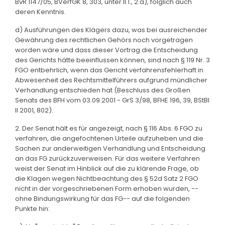
BvR 1147/05, BVerfGK 8, 303, unter II.1., 2.a), folglich auch
deren Kenntnis.
d) Ausführungen des Klägers dazu, was bei ausreichender
Gewährung des rechtlichen Gehörs noch vorgetragen
worden wäre und dass dieser Vortrag die Entscheidung
des Gerichts hätte beeinflussen können, sind nach § 119 Nr. 3
FGO entbehrlich, wenn das Gericht verfahrensfehlerhaft in
Abwesenheit des Rechtsmittelführers aufgrund mündlicher
Verhandlung entschieden hat (Beschluss des Großen
Senats des BFH vom 03.09.2001 - GrS 3/98, BFHE 196, 39, BStBl
II 2001, 802).
2. Der Senat hält es für angezeigt, nach § 116 Abs. 6 FGO zu
verfahren, die angefochtenen Urteile aufzuheben und die
Sachen zur anderweitigen Verhandlung und Entscheidung
an das FG zurückzuverweisen. Für das weitere Verfahren
weist der Senat im Hinblick auf die zu klärende Frage, ob
die Klagen wegen Nichtbeachtung des § 52d Satz 2 FGO
nicht in der vorgeschriebenen Form erhoben wurden, --
ohne Bindungswirkung für das FG-- auf die folgenden
Punkte hin: