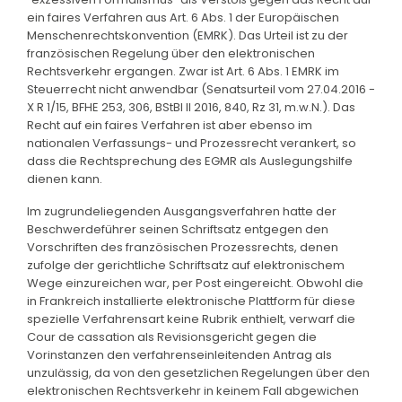
ein faires Verfahren aus Art. 6 Abs. 1 der Europäischen
Menschenrechtskonvention (EMRK). Das Urteil ist zu der
französischen Regelung über den elektronischen
Rechtsverkehr ergangen. Zwar ist Art. 6 Abs. 1 EMRK im
Steuerrecht nicht anwendbar (Senatsurteil vom 27.04.2016 -
X R 1/15, BFHE 253, 306, BStBl II 2016, 840, Rz 31, m.w.N.). Das
Recht auf ein faires Verfahren ist aber ebenso im
nationalen Verfassungs- und Prozessrecht verankert, so
dass die Rechtsprechung des EGMR als Auslegungshilfe
dienen kann.
Im zugrundeliegenden Ausgangsverfahren hatte der
Beschwerdeführer seinen Schriftsatz entgegen den
Vorschriften des französischen Prozessrechts, denen
zufolge der gerichtliche Schriftsatz auf elektronischem
Wege einzureichen war, per Post eingereicht. Obwohl die
in Frankreich installierte elektronische Plattform für diese
spezielle Verfahrensart keine Rubrik enthielt, verwarf die
Cour de cassation als Revisionsgericht gegen die
Vorinstanzen den verfahrenseinleitenden Antrag als
unzulässig, da von den gesetzlichen Regelungen über den
elektronischen Rechtsverkehr in keinem Fall abgewichen