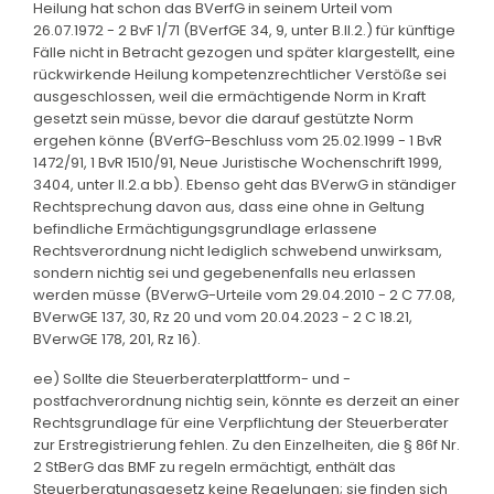
Heilung hat schon das BVerfG in seinem Urteil vom
26.07.1972 - 2 BvF 1/71 (BVerfGE 34, 9, unter B.II.2.) für künftige
Fälle nicht in Betracht gezogen und später klargestellt, eine
rückwirkende Heilung kompetenzrechtlicher Verstöße sei
ausgeschlossen, weil die ermächtigende Norm in Kraft
gesetzt sein müsse, bevor die darauf gestützte Norm
ergehen könne (BVerfG-Beschluss vom 25.02.1999 - 1 BvR
1472/91, 1 BvR 1510/91, Neue Juristische Wochenschrift 1999,
3404, unter II.2.a bb). Ebenso geht das BVerwG in ständiger
Rechtsprechung davon aus, dass eine ohne in Geltung
befindliche Ermächtigungsgrundlage erlassene
Rechtsverordnung nicht lediglich schwebend unwirksam,
sondern nichtig sei und gegebenenfalls neu erlassen
werden müsse (BVerwG-Urteile vom 29.04.2010 - 2 C 77.08,
BVerwGE 137, 30, Rz 20 und vom 20.04.2023 - 2 C 18.21,
BVerwGE 178, 201, Rz 16).
ee) Sollte die Steuerberaterplattform- und -
postfachverordnung nichtig sein, könnte es derzeit an einer
Rechtsgrundlage für eine Verpflichtung der Steuerberater
zur Erstregistrierung fehlen. Zu den Einzelheiten, die § 86f Nr.
2 StBerG das BMF zu regeln ermächtigt, enthält das
Steuerberatungsgesetz keine Regelungen; sie finden sich