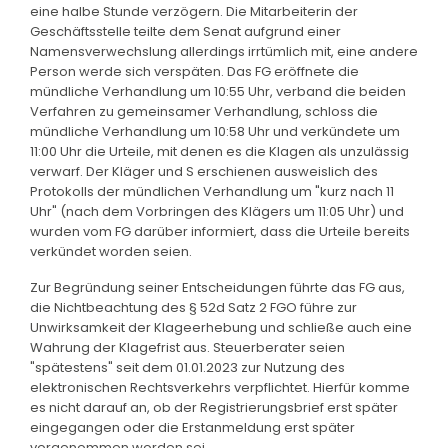
eine halbe Stunde verzögern. Die Mitarbeiterin der
Geschäftsstelle teilte dem Senat aufgrund einer
Namensverwechslung allerdings irrtümlich mit, eine andere
Person werde sich verspäten. Das FG eröffnete die
mündliche Verhandlung um 10:55 Uhr, verband die beiden
Verfahren zu gemeinsamer Verhandlung, schloss die
mündliche Verhandlung um 10:58 Uhr und verkündete um
11:00 Uhr die Urteile, mit denen es die Klagen als unzulässig
verwarf. Der Kläger und S erschienen ausweislich des
Protokolls der mündlichen Verhandlung um "kurz nach 11
Uhr" (nach dem Vorbringen des Klägers um 11:05 Uhr) und
wurden vom FG darüber informiert, dass die Urteile bereits
verkündet worden seien.
Zur Begründung seiner Entscheidungen führte das FG aus,
die Nichtbeachtung des § 52d Satz 2 FGO führe zur
Unwirksamkeit der Klageerhebung und schließe auch eine
Wahrung der Klagefrist aus. Steuerberater seien
"spätestens" seit dem 01.01.2023 zur Nutzung des
elektronischen Rechtsverkehrs verpflichtet. Hierfür komme
es nicht darauf an, ob der Registrierungsbrief erst später
eingegangen oder die Erstanmeldung erst später
vorgenommen worden sei.