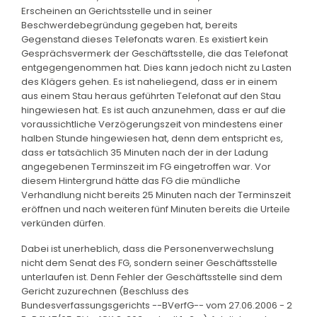
Erscheinen an Gerichtsstelle und in seiner
Beschwerdebegründung gegeben hat, bereits
Gegenstand dieses Telefonats waren. Es existiert kein
Gesprächsvermerk der Geschäftsstelle, die das Telefonat
entgegengenommen hat. Dies kann jedoch nicht zu Lasten
des Klägers gehen. Es ist naheliegend, dass er in einem
aus einem Stau heraus geführten Telefonat auf den Stau
hingewiesen hat. Es ist auch anzunehmen, dass er auf die
voraussichtliche Verzögerungszeit von mindestens einer
halben Stunde hingewiesen hat, denn dem entspricht es,
dass er tatsächlich 35 Minuten nach der in der Ladung
angegebenen Terminszeit im FG eingetroffen war. Vor
diesem Hintergrund hätte das FG die mündliche
Verhandlung nicht bereits 25 Minuten nach der Terminszeit
eröffnen und nach weiteren fünf Minuten bereits die Urteile
verkünden dürfen.
Dabei ist unerheblich, dass die Personenverwechslung
nicht dem Senat des FG, sondern seiner Geschäftsstelle
unterlaufen ist. Denn Fehler der Geschäftsstelle sind dem
Gericht zuzurechnen (Beschluss des
Bundesverfassungsgerichts --BVerfG-- vom 27.06.2006 - 2