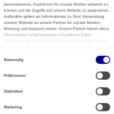
personalisieren, Funktionen für soziale Medien anbieten zu 
können und die Zugriffe auf unsere Website zu analysieren. 
Außerdem geben wir Informationen zu Ihrer Verwendung 
unserer Website an unsere Partner für soziale Medien, 
Bundeskanzlerplatz 2
Werbung und Analysen weiter. Unsere Partner führen diese 
53113 Bonn
Informationen möglicherweise mit weiteren Daten 
zusammen, die Sie ihnen bereitgestellt haben oder die sie 
Pressemitteilungen
AGB
|
im Rahmen Ihrer Nutzung der Dienste gesammelt haben.
Impressum
Datenschutz
|
Einwilligungsauswahl
Impressum
 | 
Datenschutz
Notwendig
Präferenzen
Zahlung & Versand
Rücksendungen/Widerrufsbelehrung
Muster Widerrufsformular (PDF)
Statistiken
Remissionsbedingungen für den Handel
Kündigungsformular
Marketing
Barrierefreiheit