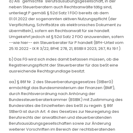
a) Als "gemischte" Berufsausübungsgesellschaft, in der
neben Steuerberatern auch Rechtsanwälte tätig sind,
unterliegt P gemäß § 52d Satz 1 FGO bereits ab dem
01.01.2022 der sogenannten aktiven Nutzungspflicht (der
Verpflichtung, Schriftsätze als elektronisches Dokument zu
übermitteln), sofern ein Rechtsanwalt für sie handelt.
Umgekehrt jedoch ist § 52d Satz 2 FGO anzuwenden, sofern
--wie hier-- ein Steuerberater für P handelt (BFH-Urteil vom
25.10.2022 - IX R 3/22, BFHE 278, 21, BStBl II 2023, 267, Rz 19 f.).
b) Das FG wird sich indes damit befassen müssen, ob die
Registrierungspflicht der Steuerberater für das beSt eine
ausreichende Rechtsgrundlage besitzt.
aa) § 86f Nr. 2 des Steuerberatungsgesetzes (StBerG)
ermächtigt das Bundesministerium der Finanzen (BMF),
durch Rechtsverordnung nach Anhörung der
Bundessteuerberaterkammer (BStBK) mit Zustimmung des
Bundesrates die Einzelheiten des beSt zu regeln. § 86f
StBerG ist durch Art. 4 des Gesetzes zur Neuregelung des
Berufsrechts der anwaltlichen und steuerberatenden
Berufsausübungsgesellschaften sowie zur Änderung
weiterer Vorschriften im Bereich der rechtsberatenden