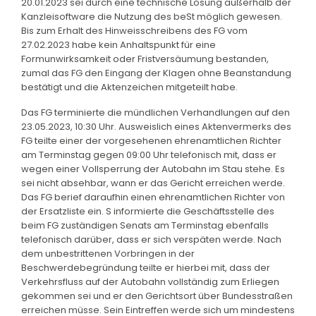
20.01.2023 sei durch eine technische Lösung außerhalb der
Kanzleisoftware die Nutzung des beSt möglich gewesen.
Bis zum Erhalt des Hinweisschreibens des FG vom
27.02.2023 habe kein Anhaltspunkt für eine
Formunwirksamkeit oder Fristversäumung bestanden,
zumal das FG den Eingang der Klagen ohne Beanstandung
bestätigt und die Aktenzeichen mitgeteilt habe.
Das FG terminierte die mündlichen Verhandlungen auf den
23.05.2023, 10:30 Uhr. Ausweislich eines Aktenvermerks des
FG teilte einer der vorgesehenen ehrenamtlichen Richter
am Terminstag gegen 09:00 Uhr telefonisch mit, dass er
wegen einer Vollsperrung der Autobahn im Stau stehe. Es
sei nicht absehbar, wann er das Gericht erreichen werde.
Das FG berief daraufhin einen ehrenamtlichen Richter von
der Ersatzliste ein. S informierte die Geschäftsstelle des
beim FG zuständigen Senats am Terminstag ebenfalls
telefonisch darüber, dass er sich verspäten werde. Nach
dem unbestrittenen Vorbringen in der
Beschwerdebegründung teilte er hierbei mit, dass der
Verkehrsfluss auf der Autobahn vollständig zum Erliegen
gekommen sei und er den Gerichtsort über Bundesstraßen
erreichen müsse. Sein Eintreffen werde sich um mindestens