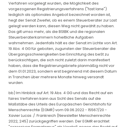
Verfahren vorgelegt wurden, die Möglichkeit des
vorgezogenen Registrierungsverfahrens ("fast lane")
lediglich als optionales Angebot bezeichnet worden ist,
hegt der Senat Zweifel, ob es einem Steuerberater zur Last
gelegt werden kann, diesen Weg nicht gewählt zu haben.
Das gilt umso mehr, als die BStBK und die regionalen
Steuerberaterkammern hoheitliche Aufgaben
wahrnehmen. Jedenfalls hält es der Senat im Lichte von Art.
19 Abs. 4 GG für geboten, zugunsten der Steuerberater die
Übergangsschwierigkeiten bei Einrichtung des beSt zu
berücksichtigen, die sich nicht zuletzt darin manifestiert
haben, dass die Registrierungsbriefe planmäßig nicht vor
dem 01.01.2023, sondern erst beginnend mit diesem Datum
in Tranchen über mehrere Monate hinweg versandt
wurden.
bb) Im Hinblick auf Art. 19 Abs. 4 GG und das Recht auf ein
faires Verfahren kann aus Sicht des Senats auf die
Maßstäbe des Urteils des Europäischen Gerichtshofs für
Menschenrechte (EGMR) vom 09.06.2022 - 15567/20 -
Xavier Lucas ./. Frankreich (Newsletter Menschenrechte
2022, 245) zurückgegriffen werden. Der EGMR erachtet
"exzessiven Formalismus" als Verstoß gegen das Recht auf