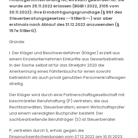
wurde am 25.11.2022 erlassen (BGBl I 2022, 2105 vom
30.11.2022); ihre Ermächtigungsgrundlage (§ 86f des
Steuerberatungsgesetzes --StBerG--) war aber
erstmals nach Ablauf des 31.12.2022 anzuwenden (§
157e StBerG).
Gründe:
I. Der Kläger und Beschwerdeführer (Kläger) erzielt aus
einem Einzelunternehmen Einkünfte aus Gewerbebetrieb.
In der Sache selbst ist für das Streitjahr 2020 die
Anerkennung eines Fahrtenbuchs für einen sowohl
betrieblich als auch privat genutzten Personenkraftwagen
streitig.
Der Kläger wird durch eine Partnerschaftsgesellschaft mit
beschränkter Berufshaftung (P) vertreten, die aus
Rechtsanwälten, Steuerberatern, einem Wirtschaftsprüfer
und einem vereidigten Buchprüfer besteht. Der
sachbearbeitende Berufsträger (S) ist Steuerberater.
P, vertreten durch S, erhob gegen die
Einspruchsentscheidungen vom 07.12.2022 am 10.01.2023