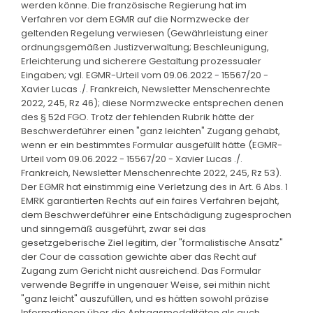
werden könne. Die französische Regierung hat im
Verfahren vor dem EGMR auf die Normzwecke der
geltenden Regelung verwiesen (Gewährleistung einer
ordnungsgemäßen Justizverwaltung; Beschleunigung,
Erleichterung und sicherere Gestaltung prozessualer
Eingaben; vgl. EGMR-Urteil vom 09.06.2022 - 15567/20 -
Xavier Lucas ./. Frankreich, Newsletter Menschenrechte
2022, 245, Rz 46); diese Normzwecke entsprechen denen
des § 52d FGO. Trotz der fehlenden Rubrik hätte der
Beschwerdeführer einen "ganz leichten" Zugang gehabt,
wenn er ein bestimmtes Formular ausgefüllt hätte (EGMR-
Urteil vom 09.06.2022 - 15567/20 - Xavier Lucas ./.
Frankreich, Newsletter Menschenrechte 2022, 245, Rz 53).
Der EGMR hat einstimmig eine Verletzung des in Art. 6 Abs. 1
EMRK garantierten Rechts auf ein faires Verfahren bejaht,
dem Beschwerdeführer eine Entschädigung zugesprochen
und sinngemäß ausgeführt, zwar sei das
gesetzgeberische Ziel legitim, der "formalistische Ansatz"
der Cour de cassation gewichte aber das Recht auf
Zugang zum Gericht nicht ausreichend. Das Formular
verwende Begriffe in ungenauer Weise, sei mithin nicht
"ganz leicht" auszufüllen, und es hätten sowohl präzise
Informationen über die Antragsmodalitäten als auch