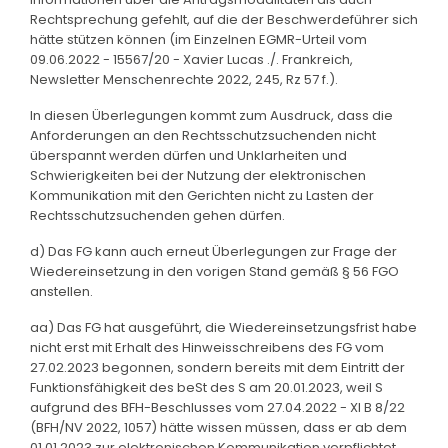
Rechtsprechung gefehlt, auf die der Beschwerdeführer sich
hätte stützen können (im Einzelnen EGMR-Urteil vom
09.06.2022 - 15567/20 - Xavier Lucas ./. Frankreich,
Newsletter Menschenrechte 2022, 245, Rz 57 f.).
In diesen Überlegungen kommt zum Ausdruck, dass die
Anforderungen an den Rechtsschutzsuchenden nicht
überspannt werden dürfen und Unklarheiten und
Schwierigkeiten bei der Nutzung der elektronischen
Kommunikation mit den Gerichten nicht zu Lasten der
Rechtsschutzsuchenden gehen dürfen.
d) Das FG kann auch erneut Überlegungen zur Frage der
Wiedereinsetzung in den vorigen Stand gemäß § 56 FGO
anstellen.
aa) Das FG hat ausgeführt, die Wiedereinsetzungsfrist habe
nicht erst mit Erhalt des Hinweisschreibens des FG vom
27.02.2023 begonnen, sondern bereits mit dem Eintritt der
Funktionsfähigkeit des beSt des S am 20.01.2023, weil S
aufgrund des BFH-Beschlusses vom 27.04.2022 - XI B 8/22
(BFH/NV 2022, 1057) hätte wissen müssen, dass er ab dem
01.01.2023 zur elektronischen Kommunikation verpflichtet