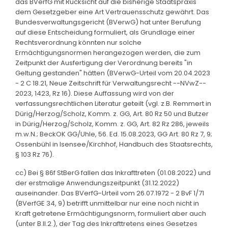
das BVerfG mit Rücksicht auf die bisherige Staatspraxis
dem Gesetzgeber eine Art Vertrauensschutz gewährt. Das
Bundesverwaltungsgericht (BVerwG) hat unter Berufung
auf diese Entscheidung formuliert, als Grundlage einer
Rechtsverordnung könnten nur solche
Ermächtigungsnormen herangezogen werden, die zum
Zeitpunkt der Ausfertigung der Verordnung bereits "in
Geltung gestanden" hätten (BVerwG-Urteil vom 20.04.2023
- 2 C 18.21, Neue Zeitschrift für Verwaltungsrecht --NVwZ--
2023, 1423, Rz 16). Diese Auffassung wird von der
verfassungsrechtlichen Literatur geteilt (vgl. z.B. Remmert in
Dürig/Herzog/Scholz, Komm. z. GG, Art. 80 Rz 50 und Butzer
in Dürig/Herzog/Scholz, Komm. z. GG, Art. 82 Rz 286, jeweils
m.w.N.; BeckOK GG/Uhle, 56. Ed. 15.08.2023, GG Art. 80 Rz 7, 9;
Ossenbühl in Isensee/Kirchhof, Handbuch des Staatsrechts,
§ 103 Rz 76).
cc) Bei § 86f StBerG fallen das Inkrafttreten (01.08.2022) und
der erstmalige Anwendungszeitpunkt (31.12.2022)
auseinander. Das BVerfG-Urteil vom 26.07.1972 - 2 BvF 1/71
(BVerfGE 34, 9) betrifft unmittelbar nur eine noch nicht in
Kraft getretene Ermächtigungsnorm, formuliert aber auch
(unter B.II.2.), der Tag des Inkrafttretens eines Gesetzes