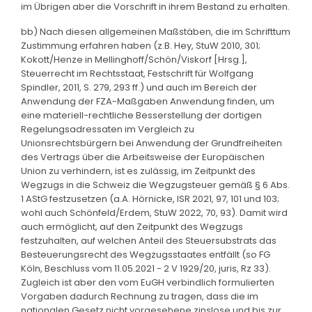
im Übrigen aber die Vorschrift in ihrem Bestand zu erhalten.
bb) Nach diesen allgemeinen Maßstäben, die im Schrifttum
Zustimmung erfahren haben (z.B. Hey, StuW 2010, 301;
Kokott/Henze in Mellinghoff/Schön/Viskorf [Hrsg.],
Steuerrecht im Rechtsstaat, Festschrift für Wolfgang
Spindler, 2011, S. 279, 293 ff.) und auch im Bereich der
Anwendung der FZA-Maßgaben Anwendung finden, um
eine materiell-rechtliche Besserstellung der dortigen
Regelungsadressaten im Vergleich zu
Unionsrechtsbürgern bei Anwendung der Grundfreiheiten
des Vertrags über die Arbeitsweise der Europäischen
Union zu verhindern, ist es zulässig, im Zeitpunkt des
Wegzugs in die Schweiz die Wegzugsteuer gemäß § 6 Abs.
1 AStG festzusetzen (a.A. Hörnicke, ISR 2021, 97, 101 und 103;
wohl auch Schönfeld/Erdem, StuW 2022, 70, 93). Damit wird
auch ermöglicht, auf den Zeitpunkt des Wegzugs
festzuhalten, auf welchen Anteil des Steuersubstrats das
Besteuerungsrecht des Wegzugsstaates entfällt (so FG
Köln, Beschluss vom 11.05.2021 - 2 V 1929/20, juris, Rz 33).
Zugleich ist aber den vom EuGH verbindlich formulierten
Vorgaben dadurch Rechnung zu tragen, dass die im
nationalen Gesetz nicht vorgesehene zinslose und bis zur