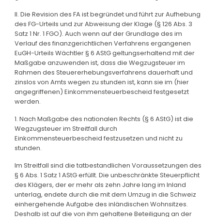
II. Die Revision des FA ist begründet und führt zur Aufhebung
des FG-Urteils und zur Abweisung der Klage (§ 126 Abs. 3
Satz 1 Nr. 1 FGO). Auch wenn auf der Grundlage des im
Verlauf des finanzgerichtlichen Verfahrens ergangenen
EuGH-Urteils Wächtler § 6 AStG geltungserhaltend mit der
Maßgabe anzuwenden ist, dass die Wegzugsteuer im
Rahmen des Steuererhebungsverfahrens dauerhaft und
zinslos von Amts wegen zu stunden ist, kann sie im (hier
angegriffenen) Einkommensteuerbescheid festgesetzt
werden.
1. Nach Maßgabe des nationalen Rechts (§ 6 AStG) ist die
Wegzugsteuer im Streitfall durch
Einkommensteuerbescheid festzusetzen und nicht zu
stunden.
Im Streitfall sind die tatbestandlichen Voraussetzungen des
§ 6 Abs. 1 Satz 1 AStG erfüllt. Die unbeschränkte Steuerpflicht
des Klägers, der er mehr als zehn Jahre lang im Inland
unterlag, endete durch die mit dem Umzug in die Schweiz
einhergehende Aufgabe des inländischen Wohnsitzes.
Deshalb ist auf die von ihm gehaltene Beteiligung an der