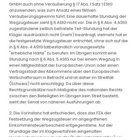
GmbH auch ohne Veräußerung § 17 Abs. 1 Satz 1 EStG
anzuwenden, was zum Ansatz eines fiktiven
Veräußerungsgewinns führt. Eine dauerhafte Stundung der
Wegzugsteuer sieht § 6 AStG nicht vor. Die in § 6 Abs. 4 AStG
zugestandene zeitlich befristete Teil-Stundung hat der
Kläger ausdrücklich nicht (mehr) beantragt; vielmehr hat er
die festgesetzte Wegzugsteuer entrichtet, ohne sich auf die
in § 6 Abs. 4 AStG tatbestandlich vorausgesetzte
"erhebliche Härte" zu berufen. Im Übrigen kommt eine
Stundung nach § 6 Abs. 5 AStG nur bei einem Wegzug in
einen Mitgliedstaat der Europäischen Union oder einen
Vertragsstaat des Abkommens über den Europäischen
Wirtschaftsraum in Betracht und ist daher im Streitfall
(Schweiz) nicht einschlägig. Da über diese
Rechtsgrundsätze nach Maßgabe des nationalen Rechts
zwischen den Beteiligten im Übrigen kein Streit besteht,
sieht der Senat von näheren Ausführungen ab.
2. Die Vorinstanz hat entschieden, dass das FZA der
Festsetzung der Wegzugsteuer im angegriffenen
Einkommensteuerbescheid entgegenstehe. Auf der
Grundlage der im Klageverfahren eingeholten