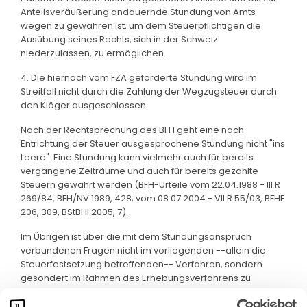
Anteilsveräußerung andauernde Stundung von Amts
wegen zu gewähren ist, um dem Steuerpflichtigen die
Ausübung seines Rechts, sich in der Schweiz
niederzulassen, zu ermöglichen.
4. Die hiernach vom FZA geforderte Stundung wird im
Streitfall nicht durch die Zahlung der Wegzugsteuer durch
den Kläger ausgeschlossen.
Nach der Rechtsprechung des BFH geht eine nach
Entrichtung der Steuer ausgesprochene Stundung nicht "ins
Leere". Eine Stundung kann vielmehr auch für bereits
vergangene Zeiträume und auch für bereits gezahlte
Steuern gewährt werden (BFH-Urteile vom 22.04.1988 - III R
269/84, BFH/NV 1989, 428; vom 08.07.2004 - VII R 55/03, BFHE
206, 309, BStBl II 2005, 7).
Im Übrigen ist über die mit dem Stundungsanspruch
verbundenen Fragen nicht im vorliegenden --allein die
Steuerfestsetzung betreffenden-- Verfahren, sondern
gesondert im Rahmen des Erhebungsverfahrens zu
entscheiden.