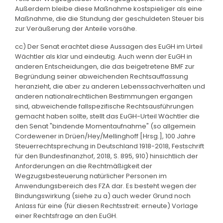
Außerdem bleibe diese Maßnahme kostspieliger als eine
Maßnahme, die die Stundung der geschuldeten Steuer bis
zur Veräußerung der Anteile vorsähe.
cc) Der Senat erachtet diese Aussagen des EuGH im Urteil
Wächtler als klar und eindeutig. Auch wenn der EuGH in
anderen Entscheidungen, die das beigetretene BMF zur
Begründung seiner abweichenden Rechtsauffassung
heranzieht, die aber zu anderen Lebenssachverhalten und
anderen nationalrechtlichen Bestimmungen ergangen
sind, abweichende fallspezifische Rechtsausführungen
gemacht haben sollte, stellt das EuGH-Urteil Wächtler die
den Senat "bindende Momentaufnahme" (so allgemein
Cordewener in Drüen/Hey/Mellinghoff [Hrsg.], 100 Jahre
Steuerrechtsprechung in Deutschland 1918-2018, Festschrift
für den Bundesfinanzhof, 2018, S. 895, 910) hinsichtlich der
Anforderungen an die Rechtmäßigkeit der
Wegzugsbesteuerung natürlicher Personen im
Anwendungsbereich des FZA dar. Es besteht wegen der
Bindungswirkung (siehe zu a) auch weder Grund noch
Anlass für eine (für diesen Rechtsstreit: erneute) Vorlage
einer Rechtsfrage an den EuGH.