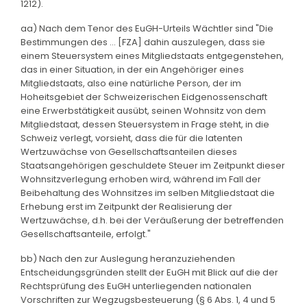
1212).
aa) Nach dem Tenor des EuGH-Urteils Wächtler sind "Die
Bestimmungen des ... [FZA] dahin auszulegen, dass sie
einem Steuersystem eines Mitgliedstaats entgegenstehen,
das in einer Situation, in der ein Angehöriger eines
Mitgliedstaats, also eine natürliche Person, der im
Hoheitsgebiet der Schweizerischen Eidgenossenschaft
eine Erwerbstätigkeit ausübt, seinen Wohnsitz von dem
Mitgliedstaat, dessen Steuersystem in Frage steht, in die
Schweiz verlegt, vorsieht, dass die für die latenten
Wertzuwächse von Gesellschaftsanteilen dieses
Staatsangehörigen geschuldete Steuer im Zeitpunkt dieser
Wohnsitzverlegung erhoben wird, während im Fall der
Beibehaltung des Wohnsitzes im selben Mitgliedstaat die
Erhebung erst im Zeitpunkt der Realisierung der
Wertzuwächse, d.h. bei der Veräußerung der betreffenden
Gesellschaftsanteile, erfolgt."
bb) Nach den zur Auslegung heranzuziehenden
Entscheidungsgründen stellt der EuGH mit Blick auf die der
Rechtsprüfung des EuGH unterliegenden nationalen
Vorschriften zur Wegzugsbesteuerung (§ 6 Abs. 1, 4 und 5