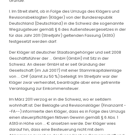
Gründe:
I. Im Streit steht, ob in Folge des Umzugs des Klägers und
Revisionsbeklagten (Kläger) von der Bundesrepublik
Deutschland (Deutschland) in die Schweiz die sogenannte
Wegzugsteuer gemäß § 6 des Außensteuergesetzes in der
für das Jahr 2011 (Streitjahr) geltenden Fassung (AStG)
festgesetzt werden darf.
Der Kläger ist deutscher Staatsangehöriger und seit 2008
Geschäftsführer der ... GmbH (GmbH) mit Sitz in der
Schweiz. An dieser GmbH ist er seit Gründung der
Gesellschaft (im Juli 2007) mit einer Stammkapitaleinlage
von ... CHF (damit zu 50 %) beteiligt. Im Streitjahr war der
Kläger zwar verheiratet, beantragte aber eine getrennte
Veranlagung zur Einkommensteuer.
Im März 2011 verzog er in die Schweiz, wo er seitdem
wohnhaft ist. Der Beklagte und Revisionskläger (Finanzamt -
-FA--) informierte den Kläger, dass es in Folge des Umzugs
einen steuerpflichtigen fiktiven Gewinn gemäß § 6 Abs. 1
AStG in Höhe von ... € ansetzen werde. Der Kläger wies
darauf hin, dass eine Besteuerung nicht mit dem