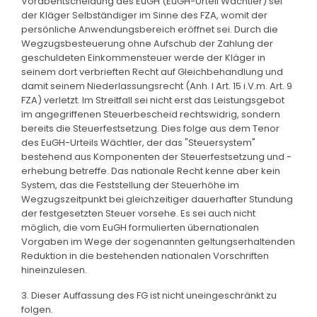
Vorabentscheidung des EuGH (EuGH-Urteil Wächtler) sei
der Kläger Selbständiger im Sinne des FZA, womit der
persönliche Anwendungsbereich eröffnet sei. Durch die
Wegzugsbesteuerung ohne Aufschub der Zahlung der
geschuldeten Einkommensteuer werde der Kläger in
seinem dort verbrieften Recht auf Gleichbehandlung und
damit seinem Niederlassungsrecht (Anh. I Art. 15 i.V.m. Art. 9
FZA) verletzt. Im Streitfall sei nicht erst das Leistungsgebot
im angegriffenen Steuerbescheid rechtswidrig, sondern
bereits die Steuerfestsetzung. Dies folge aus dem Tenor
des EuGH-Urteils Wächtler, der das "Steuersystem"
bestehend aus Komponenten der Steuerfestsetzung und -
erhebung betreffe. Das nationale Recht kenne aber kein
System, das die Feststellung der Steuerhöhe im
Wegzugszeitpunkt bei gleichzeitiger dauerhafter Stundung
der festgesetzten Steuer vorsehe. Es sei auch nicht
möglich, die vom EuGH formulierten übernationalen
Vorgaben im Wege der sogenannten geltungserhaltenden
Reduktion in die bestehenden nationalen Vorschriften
hineinzulesen.
3. Dieser Auffassung des FG ist nicht uneingeschränkt zu
folgen.