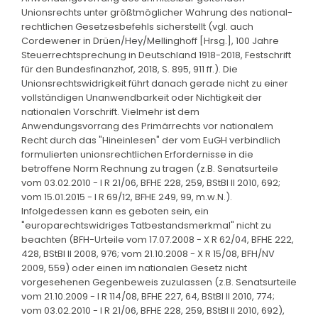
Unionsrechts unter größtmöglicher Wahrung des national-
rechtlichen Gesetzesbefehls sicherstellt (vgl. auch
Cordewener in Drüen/Hey/Mellinghoff [Hrsg.], 100 Jahre
Steuerrechtsprechung in Deutschland 1918-2018, Festschrift
für den Bundesfinanzhof, 2018, S. 895, 911 ff.). Die
Unionsrechtswidrigkeit führt danach gerade nicht zu einer
vollständigen Unanwendbarkeit oder Nichtigkeit der
nationalen Vorschrift. Vielmehr ist dem
Anwendungsvorrang des Primärrechts vor nationalem
Recht durch das "Hineinlesen" der vom EuGH verbindlich
formulierten unionsrechtlichen Erfordernisse in die
betroffene Norm Rechnung zu tragen (z.B. Senatsurteile
vom 03.02.2010 - I R 21/06, BFHE 228, 259, BStBl II 2010, 692;
vom 15.01.2015 - I R 69/12, BFHE 249, 99, m.w.N.).
Infolgedessen kann es geboten sein, ein
"europarechtswidriges Tatbestandsmerkmal" nicht zu
beachten (BFH-Urteile vom 17.07.2008 - X R 62/04, BFHE 222,
428, BStBl II 2008, 976; vom 21.10.2008 - X R 15/08, BFH/NV
2009, 559) oder einen im nationalen Gesetz nicht
vorgesehenen Gegenbeweis zuzulassen (z.B. Senatsurteile
vom 21.10.2009 - I R 114/08, BFHE 227, 64, BStBl II 2010, 774;
vom 03.02.2010 - I R 21/06, BFHE 228, 259, BStBl II 2010, 692),