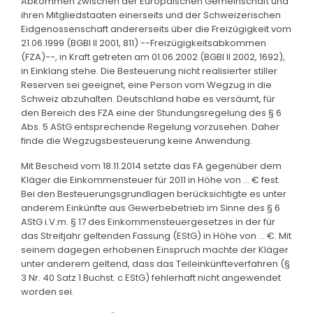
Abkommen zwischen der Europäischen Gemeinschaft und
ihren Mitgliedstaaten einerseits und der Schweizerischen
Eidgenossenschaft andererseits über die Freizügigkeit vom
21.06.1999 (BGBl II 2001, 811) --Freizügigkeitsabkommen
(FZA)--, in Kraft getreten am 01.06.2002 (BGBl II 2002, 1692),
in Einklang stehe. Die Besteuerung nicht realisierter stiller
Reserven sei geeignet, eine Person vom Wegzug in die
Schweiz abzuhalten. Deutschland habe es versäumt, für
den Bereich des FZA eine der Stundungsregelung des § 6
Abs. 5 AStG entsprechende Regelung vorzusehen. Daher
finde die Wegzugsbesteuerung keine Anwendung.
Mit Bescheid vom 18.11.2014 setzte das FA gegenüber dem
Kläger die Einkommensteuer für 2011 in Höhe von ... € fest.
Bei den Besteuerungsgrundlagen berücksichtigte es unter
anderem Einkünfte aus Gewerbebetrieb im Sinne des § 6
AStG i.V.m. § 17 des Einkommensteuergesetzes in der für
das Streitjahr geltenden Fassung (EStG) in Höhe von ... €. Mit
seinem dagegen erhobenen Einspruch machte der Kläger
unter anderem geltend, dass das Teileinkünfteverfahren (§
3 Nr. 40 Satz 1 Buchst. c EStG) fehlerhaft nicht angewendet
worden sei.