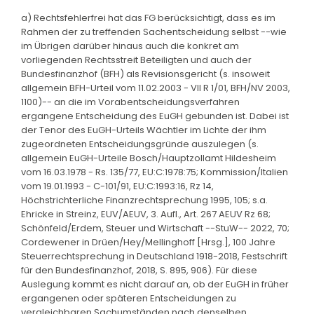
a) Rechtsfehlerfrei hat das FG berücksichtigt, dass es im
Rahmen der zu treffenden Sachentscheidung selbst --wie
im Übrigen darüber hinaus auch die konkret am
vorliegenden Rechtsstreit Beteiligten und auch der
Bundesfinanzhof (BFH) als Revisionsgericht (s. insoweit
allgemein BFH-Urteil vom 11.02.2003 - VII R 1/01, BFH/NV 2003,
1100)-- an die im Vorabentscheidungsverfahren
ergangene Entscheidung des EuGH gebunden ist. Dabei ist
der Tenor des EuGH-Urteils Wächtler im Lichte der ihm
zugeordneten Entscheidungsgründe auszulegen (s.
allgemein EuGH-Urteile Bosch/Hauptzollamt Hildesheim
vom 16.03.1978 - Rs. 135/77, EU:C:1978:75; Kommission/Italien
vom 19.01.1993 - C-101/91, EU:C:1993:16, Rz 14,
Höchstrichterliche Finanzrechtsprechung 1995, 105; s.a.
Ehricke in Streinz, EUV/AEUV, 3. Aufl., Art. 267 AEUV Rz 68;
Schönfeld/Erdem, Steuer und Wirtschaft --StuW-- 2022, 70;
Cordewener in Drüen/Hey/Mellinghoff [Hrsg.], 100 Jahre
Steuerrechtsprechung in Deutschland 1918-2018, Festschrift
für den Bundesfinanzhof, 2018, S. 895, 906). Für diese
Auslegung kommt es nicht darauf an, ob der EuGH in früher
ergangenen oder späteren Entscheidungen zu
vergleichbaren Sachumständen nach denselben