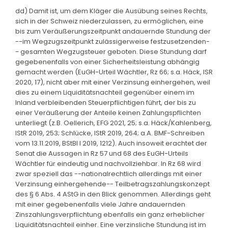
dd) Damit ist, um dem Kläger die Ausübung seines Rechts,
sich in der Schweiz niederzulassen, zu ermöglichen, eine
bis zum Veräußerungszeitpunkt andauernde Stundung der
--im Wegzugszeitpunkt zulässigerweise festzusetzenden-
- gesamten Wegzugsteuer geboten. Diese Stundung darf
gegebenenfalls von einer Sicherheitsleistung abhängig
gemacht werden (EuGH-Urteil Wächtler, Rz 66; s.a. Häck, ISR
2020, 17), nicht aber mit einer Verzinsung einhergehen, weil
dies zu einem Liquiditätsnachteil gegenüber einem im
Inland verbleibenden Steuerpflichtigen führt, der bis zu
einer Veräußerung der Anteile keinen Zahlungspflichten
unterliegt (z.B. Oellerich, EFG 2021, 25; s.a. Häck/Kahlenberg,
IStR 2019, 253; Schlücke, IStR 2019, 264; a.A. BMF-Schreiben
vom 13.11.2019, BStBl I 2019, 1212). Auch insoweit erachtet der
Senat die Aussagen in Rz 57 und 68 des EuGH-Urteils
Wächtler für eindeutig und nachvollziehbar. In Rz 68 wird
zwar speziell das --nationalrechtlich allerdings mit einer
Verzinsung einhergehende-- Teilbetragszahlungskonzept
des § 6 Abs. 4 AStG in den Blick genommen. Allerdings geht
mit einer gegebenenfalls viele Jahre andauernden
Zinszahlungsverpflichtung ebenfalls ein ganz erheblicher
Liquiditätsnachteil einher. Eine verzinsliche Stundung ist im