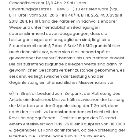
Geschäftsverkehr (§ 9 Abs. 2 Satz 1 des
Bewertungsgesetzes --BewG--) zu erzielen wäre (vgl.
BFH-Urteil vom 20.01.2016 - II R 40/14, BFHE 252, 453, BStBl II
2018, 284, Rz 19). Sind die Parteien in nachvollziehbarer
Weise und unter fremdüblichen Bedingungen
übereinstimmend davon ausgegangen, dass die
Leistungen insgesamt ausgeglichen sind, liegt eine
Steuerbarkeit nach § 7 Abs. 8 Satz 1 ErbStG grundsätzlich
auch dann nicht vor, wenn sich dies anhand später
gewonnener besserer Erkenntnis als unzutreffend erweist.
Die als zutreffend zugrunde gelegten Werte sind dann im
gewöhnlichen Geschäftsverkehr zustande gekommen, es
sei denn, es liegt zwischen der Leistung und der
Gegenleistung ein offensichtliches Missverhältnis vor.
e) Im Streitfall bestand zum Zeitpunkt der Abtretung des
Anteils ein deutliches Missverhältnis zwischen der Leistung
der Miterben und der Gegenleistung der T GmbH, denn
nach den --nicht zu beanstandenden und nicht mit der
Revision angegriffenen-- Feststellungen des FG stand
einem Anteilswert von 1.819.176 € ein Kaufpreis von 300.000
€ gegenüber. Es kann dahinstehen, ob die Vorstellung der
Miterben, die T GmbH habe zum 31.12.2009 einen