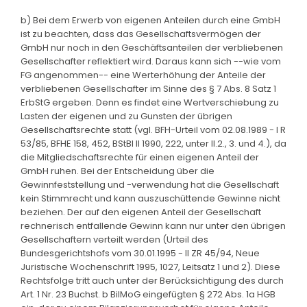
b) Bei dem Erwerb von eigenen Anteilen durch eine GmbH
ist zu beachten, dass das Gesellschaftsvermögen der
GmbH nur noch in den Geschäftsanteilen der verbliebenen
Gesellschafter reflektiert wird. Daraus kann sich --wie vom
FG angenommen-- eine Werterhöhung der Anteile der
verbliebenen Gesellschafter im Sinne des § 7 Abs. 8 Satz 1
ErbStG ergeben. Denn es findet eine Wertverschiebung zu
Lasten der eigenen und zu Gunsten der übrigen
Gesellschaftsrechte statt (vgl. BFH-Urteil vom 02.08.1989 - I R
53/85, BFHE 158, 452, BStBl II 1990, 222, unter II.2., 3. und 4.), da
die Mitgliedschaftsrechte für einen eigenen Anteil der
GmbH ruhen. Bei der Entscheidung über die
Gewinnfeststellung und -verwendung hat die Gesellschaft
kein Stimmrecht und kann auszuschüttende Gewinne nicht
beziehen. Der auf den eigenen Anteil der Gesellschaft
rechnerisch entfallende Gewinn kann nur unter den übrigen
Gesellschaftern verteilt werden (Urteil des
Bundesgerichtshofs vom 30.01.1995 - II ZR 45/94, Neue
Juristische Wochenschrift 1995, 1027, Leitsatz 1 und 2). Diese
Rechtsfolge tritt auch unter der Berücksichtigung des durch
Art. 1 Nr. 23 Buchst. b BilMoG eingefügten § 272 Abs. 1a HGB