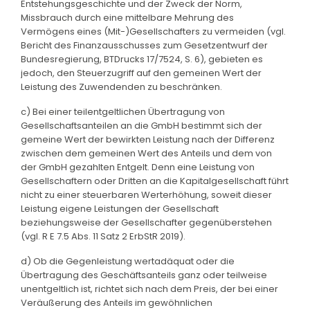
Entstehungsgeschichte und der Zweck der Norm,
Missbrauch durch eine mittelbare Mehrung des
Vermögens eines (Mit-)Gesellschafters zu vermeiden (vgl.
Bericht des Finanzausschusses zum Gesetzentwurf der
Bundesregierung, BTDrucks 17/7524, S. 6), gebieten es
jedoch, den Steuerzugriff auf den gemeinen Wert der
Leistung des Zuwendenden zu beschränken.
c) Bei einer teilentgeltlichen Übertragung von
Gesellschaftsanteilen an die GmbH bestimmt sich der
gemeine Wert der bewirkten Leistung nach der Differenz
zwischen dem gemeinen Wert des Anteils und dem von
der GmbH gezahlten Entgelt. Denn eine Leistung von
Gesellschaftern oder Dritten an die Kapitalgesellschaft führt
nicht zu einer steuerbaren Werterhöhung, soweit dieser
Leistung eigene Leistungen der Gesellschaft
beziehungsweise der Gesellschafter gegenüberstehen
(vgl. R E 7.5 Abs. 11 Satz 2 ErbStR 2019).
d) Ob die Gegenleistung wertadäquat oder die
Übertragung des Geschäftsanteils ganz oder teilweise
unentgeltlich ist, richtet sich nach dem Preis, der bei einer
Veräußerung des Anteils im gewöhnlichen