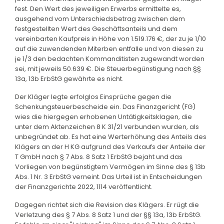
fest. Den Wert des jeweiligen Erwerbs ermittelte es,
ausgehend vom Unterschiedsbetrag zwischen dem
festgestellten Wert des Geschäftsanteils und dem
vereinbarten Kaufpreis in Höhe von 1.519.176 €, der zu je 1/10
auf die zuwendenden Miterben entfalle und von diesen zu
je 1/3 den bedachten Kommanditisten zugewandt worden
sei, mit jeweils 50.639 €. Die Steuerbegünstigung nach §§
13a, 13b ErbStG gewährte es nicht.
Der Kläger legte erfolglos Einsprüche gegen die
Schenkungsteuerbescheide ein. Das Finanzgericht (FG)
wies die hiergegen erhobenen Untätigkeitsklagen, die
unter dem Aktenzeichen 8 K 31/21 verbunden wurden, als
unbegründet ab. Es hat eine Werterhöhung des Anteils des
Klägers an der H KG aufgrund des Verkaufs der Anteile der
T GmbH nach § 7 Abs. 8 Satz 1 ErbStG bejaht und das
Vorliegen von begünstigtem Vermögen im Sinne des § 13b
Abs. 1 Nr. 3 ErbStG verneint. Das Urteil ist in Entscheidungen
der Finanzgerichte 2022, 1114 veröffentlicht.
Dagegen richtet sich die Revision des Klägers. Er rügt die
Verletzung des § 7 Abs. 8 Satz 1 und der §§ 13a, 13b ErbStG.