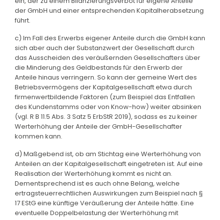
ein, der zu einem Bilanzierungsverbot für eigene Anteile
der GmbH und einer entsprechenden Kapitalherabsetzung
führt.
c) Im Fall des Erwerbs eigener Anteile durch die GmbH kann
sich aber auch der Substanzwert der Gesellschaft durch
das Ausscheiden des veräußernden Gesellschafters über
die Minderung des Geldbestands für den Erwerb der
Anteile hinaus verringern. So kann der gemeine Wert des
Betriebsvermögens der Kapitalgesellschaft etwa durch
firmenwertbildende Faktoren (zum Beispiel das Entfallen
des Kundenstamms oder von Know-how) weiter absinken
(vgl. R B 11.5 Abs. 3 Satz 5 ErbStR 2019), sodass es zu keiner
Werterhöhung der Anteile der GmbH-Gesellschafter
kommen kann.
d) Maßgebend ist, ob am Stichtag eine Werterhöhung von
Anteilen an der Kapitalgesellschaft eingetreten ist. Auf eine
Realisation der Werterhöhung kommt es nicht an.
Dementsprechend ist es auch ohne Belang, welche
ertragsteuerrechtlichen Auswirkungen zum Beispiel nach §
17 EStG eine künftige Veräußerung der Anteile hätte. Eine
eventuelle Doppelbelastung der Werterhöhung mit