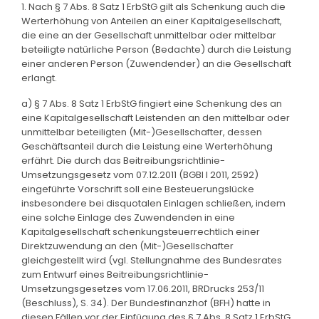
1. Nach § 7 Abs. 8 Satz 1 ErbStG gilt als Schenkung auch die
Werterhöhung von Anteilen an einer Kapitalgesellschaft,
die eine an der Gesellschaft unmittelbar oder mittelbar
beteiligte natürliche Person (Bedachte) durch die Leistung
einer anderen Person (Zuwendender) an die Gesellschaft
erlangt.
a) § 7 Abs. 8 Satz 1 ErbStG fingiert eine Schenkung des an
eine Kapitalgesellschaft Leistenden an den mittelbar oder
unmittelbar beteiligten (Mit-)Gesellschafter, dessen
Geschäftsanteil durch die Leistung eine Werterhöhung
erfährt. Die durch das Beitreibungsrichtlinie-
Umsetzungsgesetz vom 07.12.2011 (BGBl I 2011, 2592)
eingeführte Vorschrift soll eine Besteuerungslücke
insbesondere bei disquotalen Einlagen schließen, indem
eine solche Einlage des Zuwendenden in eine
Kapitalgesellschaft schenkungsteuerrechtlich einer
Direktzuwendung an den (Mit-)Gesellschafter
gleichgestellt wird (vgl. Stellungnahme des Bundesrates
zum Entwurf eines Beitreibungsrichtlinie-
Umsetzungsgesetzes vom 17.06.2011, BRDrucks 253/11
(Beschluss), S. 34). Der Bundesfinanzhof (BFH) hatte in
diesen Fällen vor der Einfügung des § 7 Abs. 8 Satz 1 ErbStG