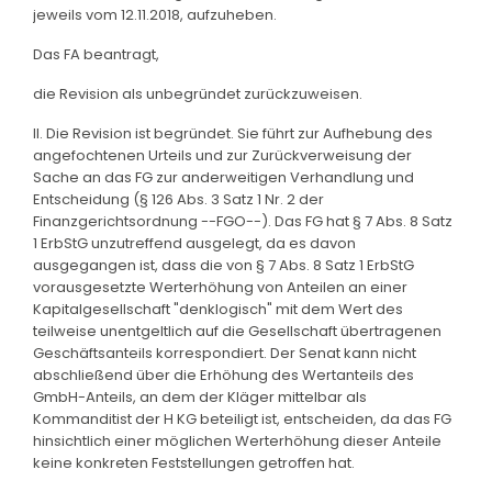
jeweils vom 12.11.2018, aufzuheben.
Das FA beantragt,
die Revision als unbegründet zurückzuweisen.
II. Die Revision ist begründet. Sie führt zur Aufhebung des
angefochtenen Urteils und zur Zurückverweisung der
Sache an das FG zur anderweitigen Verhandlung und
Entscheidung (§ 126 Abs. 3 Satz 1 Nr. 2 der
Finanzgerichtsordnung --FGO--). Das FG hat § 7 Abs. 8 Satz
1 ErbStG unzutreffend ausgelegt, da es davon
ausgegangen ist, dass die von § 7 Abs. 8 Satz 1 ErbStG
vorausgesetzte Werterhöhung von Anteilen an einer
Kapitalgesellschaft "denklogisch" mit dem Wert des
teilweise unentgeltlich auf die Gesellschaft übertragenen
Geschäftsanteils korrespondiert. Der Senat kann nicht
abschließend über die Erhöhung des Wertanteils des
GmbH-Anteils, an dem der Kläger mittelbar als
Kommanditist der H KG beteiligt ist, entscheiden, da das FG
hinsichtlich einer möglichen Werterhöhung dieser Anteile
keine konkreten Feststellungen getroffen hat.