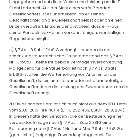
hingegeben und auf diese Weise eine Leistung an die T
GmbH erbracht. Aus der Sicht eines veräußernden
Gesellschafters ist es unerheblich, ob er seinen
Geschäftsanteil an die Gesellschaft selbst oder an einen
Dritten veräußert. Entscheidend ist allein, dass er --aus
seiner Perspektive-- einen verkehrsfähigen, werthaltigen
Gegenstand hingibt.
c) § 7 Abs. 8 Satz 1 ErbStG verlangt --anders als der
schenkungsteuerrechtliche Grundtatbestand des § 7 Abs. 1
Nr. 1 ErbStG-- keine freigebige Vermögensverschiebung.
Maßgebend für die Steuerbarkeit nach § 7 Abs. 8 Satz 1
ErbStG ist allein die Werterhöhung von Anteilen an der
Gesellschaft, die ein unmittelbar oder mittelbar beteiligter
Gesellschafter durch die Leistung des Zuwendenden an die
Gesellschaft erlangt.
d) Etwas anderes ergibt sich auch nicht aus dem BFH-Urteil
vom 20.01.2016 - II R 40/14 (BFHE 252, 453, BStBl II 2018, 284).
In diesem hatte der Senat im Falle der Besteuerung einer
verdeckten Einlage nach § 17 Abs. 1 Satz 2 EStG eine
Besteuerung nach § 7 Abs. 1 Nr. 1 und Abs. 7 Satz 1 ErbStG als
(gemischte) freigebige Zuwendung abgelehnt. Zur