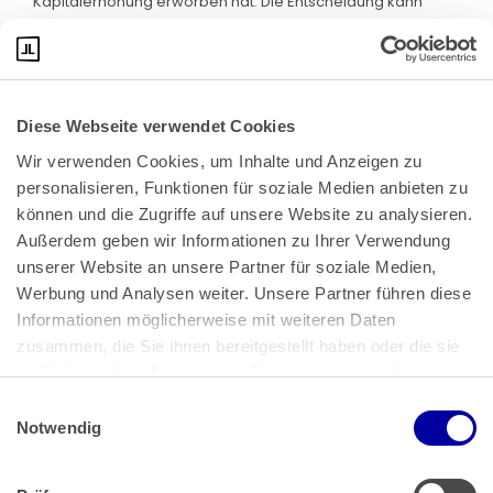
Kapitalerhöhung erworben hat. Die Entscheidung kann
daher auf den vorliegenden Fall keine Anwendung finden.
Diese Webseite verwendet Cookies
Wir verwenden Cookies, um Inhalte und Anzeigen zu 
personalisieren, Funktionen für soziale Medien anbieten zu 
können und die Zugriffe auf unsere Website zu analysieren. 
Außerdem geben wir Informationen zu Ihrer Verwendung 
unserer Website an unsere Partner für soziale Medien, 
Bundeskanzlerplatz 2
Werbung und Analysen weiter. Unsere Partner führen diese 
53113 Bonn
Informationen möglicherweise mit weiteren Daten 
zusammen, die Sie ihnen bereitgestellt haben oder die sie 
Pressemitteilungen
AGB
|
im Rahmen Ihrer Nutzung der Dienste gesammelt haben.
Impressum
Datenschutz
|
Einwilligungsauswahl
Impressum
 | 
Datenschutz
Notwendig