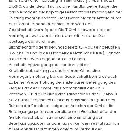
Es fehle an einer "Leistung" im Sinne des § 7 Abs. 8 Satz 1
ErbStG, da der Begriff nur solche Handlungen erfasse, die
das Vermögen der Kapitalgesellschaft als Empfängerin der
Leistung mehren könnten. Der Erwerb eigener Anteile durch
die T GmbH erhöhe aber nicht den Wert des
Gesellschaftsvermögens. Die T GmbH erwerbe keinen
Vermögenswert, der ihr nicht ohnehin zustehe. Dies
bestätige der durch das
Bilanzrechtsmodernisierungsgesetz (BilMoG) eingefügte §
272 Abs. 1a und 1b des Handelsgesetzbuchs (HGB). Danach
stelle der Erwerb eigener Anteile keinen
Anschaffungsvorgang dar, sondern sei als
Kapitalherabsetzung zu qualifizieren. Ohne eine
Vermögensmehrung bei der Gesellschaft könne es auch
zu keiner Werterhöhung der mittelbaren Beteiligung des
Klägers an der T GmbH als Kommanditist der H KG
kommen. Für die Erfüllung des Tatbestands des § 7 Abs. 8
Satz 1 ErbStG reiche es nicht aus, dass sich aufgrund des
Ruhens der Rechte aus eigenen Anteilen der GmbH die
Beteiligungsquoten der verbliebenen Gesellschafter der
GmbH verschöben, zumal sich eine Erhöhung der
Beteiligungsquote nur dann auswirke, wenn es tatsächlich
zu Gewinnausschüttungen oder zum Verkauf der