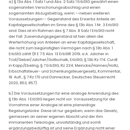
a) § 13a Abs. 1 Satz 1 und Abs. 2 Satz 1 ErbStG gewährt einen
sogenannten Verschonungsabschlag und einen
sogenannten Abzugsbetrag, wenn --neben weiteren
Voraussetzungen-- Gegenstand des Erwerbs Anteile an
Kapitalgesellschaften im Sinne des § 13b Abs. 1 Nr. 3 ErbStG
sind. Dies ist im Rahmen des § 7 Abs. 8 Satz 1 ErbStG nicht
der Fall. Zuwendungsgegenstand ist hier allein die
Werterhöhung von Anteilen an einer Kapitalgesellschaft,
die nicht zum begünstigten Vermögen nach § 13b Abs. 1
ErbStG zählt (R E 7.5 Abs. 13 ErbStR 2019; a.A. Jülicher in
Troll/Gebel/Jülicher/Gottschalk, ErbStG, § 13b Rz 174; Curdt
in Kapp/Ebeling, § 7 ErbStG, Rz 234; Meincke/Hannes/Holtz,
Erbschaftsteuer- und Schenkungsteuergesetz, Kommentar,
18. Aufl., § 7 Rz 170 und Dannecker, Deutsches Steuerrecht
2020, 853, 857).
b) Die Voraussetzungen für eine analoge Anwendung des
§ 13b Abs. 1 ErbStG liegen nicht vor. Voraussetzung für die
Vornahme einer Analogie ist eine planwidrige
Regelungslücke. Diese ist nur gegeben, wenn das Gesetz,
gemessen an seiner eigenen Absicht und der ihm
immanenten Teleologie, unvollständig und somit
ergänzungsbedürftig ist und seine Ergänzung nicht einer