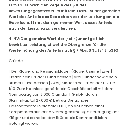
ErbStG ist nach den Regeln des § 11 des
Bewertungsgesetzes zu ermitteln. Dazu ist der gemeine
Wert des Anteils des Bedachten vor der Leistung an die
Gesellschaft mit dem gemeinen Wert dieses Anteils
nach der Leistung zu vergleichen.
4. NV: Der gemeine Wert der (teil-)unentgeltlich
bewirkten Leistung bildet die Obergrenze für die
Werterhöhung des Anteils nach § 7 Abs. 8 Satz 1 ErbStG.
Gründe:
I. Der Kläger und Revisionskläger (Kläger), seine [zwei]
Kinder, sein Bruder C und dessen [drei] Kinder sowie sein
Bruder B und dessen [zwei] Kinder sind Erben der D zu je
1/10. Zum Nachlass gehörte ein Geschäftsanteil mit dem
Nennbetrag von 9.000 € an der T GmbH, deren
Stammkapital 27.000 € betrug. Die übrigen
Geschäftsanteile hielt die H KG, an der neben einer
Komplementärin ohne vermögensmäßige Beteiligung der
Kläger und seine beiden Brüder als Kommanditisten
beteiligt waren.