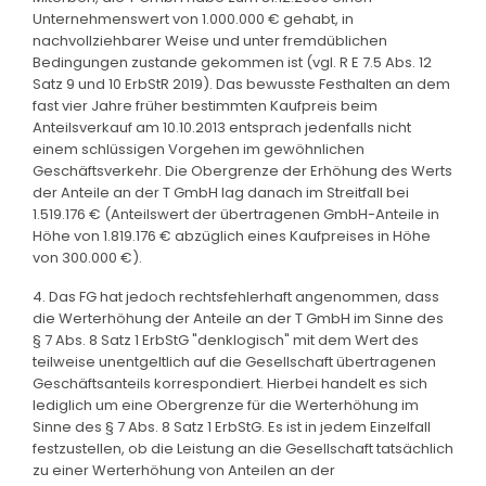
Unternehmenswert von 1.000.000 € gehabt, in
nachvollziehbarer Weise und unter fremdüblichen
Bedingungen zustande gekommen ist (vgl. R E 7.5 Abs. 12
Satz 9 und 10 ErbStR 2019). Das bewusste Festhalten an dem
fast vier Jahre früher bestimmten Kaufpreis beim
Anteilsverkauf am 10.10.2013 entsprach jedenfalls nicht
einem schlüssigen Vorgehen im gewöhnlichen
Geschäftsverkehr. Die Obergrenze der Erhöhung des Werts
der Anteile an der T GmbH lag danach im Streitfall bei
1.519.176 € (Anteilswert der übertragenen GmbH-Anteile in
Höhe von 1.819.176 € abzüglich eines Kaufpreises in Höhe
von 300.000 €).
4. Das FG hat jedoch rechtsfehlerhaft angenommen, dass
die Werterhöhung der Anteile an der T GmbH im Sinne des
§ 7 Abs. 8 Satz 1 ErbStG "denklogisch" mit dem Wert des
teilweise unentgeltlich auf die Gesellschaft übertragenen
Geschäftsanteils korrespondiert. Hierbei handelt es sich
lediglich um eine Obergrenze für die Werterhöhung im
Sinne des § 7 Abs. 8 Satz 1 ErbStG. Es ist in jedem Einzelfall
festzustellen, ob die Leistung an die Gesellschaft tatsächlich
zu einer Werterhöhung von Anteilen an der