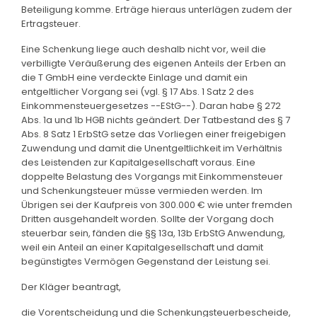
Beteiligung komme. Erträge hieraus unterlägen zudem der
Ertragsteuer.
Eine Schenkung liege auch deshalb nicht vor, weil die
verbilligte Veräußerung des eigenen Anteils der Erben an
die T GmbH eine verdeckte Einlage und damit ein
entgeltlicher Vorgang sei (vgl. § 17 Abs. 1 Satz 2 des
Einkommensteuergesetzes --EStG--). Daran habe § 272
Abs. 1a und 1b HGB nichts geändert. Der Tatbestand des § 7
Abs. 8 Satz 1 ErbStG setze das Vorliegen einer freigebigen
Zuwendung und damit die Unentgeltlichkeit im Verhältnis
des Leistenden zur Kapitalgesellschaft voraus. Eine
doppelte Belastung des Vorgangs mit Einkommensteuer
und Schenkungsteuer müsse vermieden werden. Im
Übrigen sei der Kaufpreis von 300.000 € wie unter fremden
Dritten ausgehandelt worden. Sollte der Vorgang doch
steuerbar sein, fänden die §§ 13a, 13b ErbStG Anwendung,
weil ein Anteil an einer Kapitalgesellschaft und damit
begünstigtes Vermögen Gegenstand der Leistung sei.
Der Kläger beantragt,
die Vorentscheidung und die Schenkungsteuerbescheide,