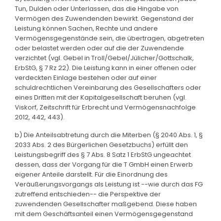
Tun, Dulden oder Unterlassen, das die Hingabe von
Vermögen des Zuwendenden bewirkt. Gegenstand der
Leistung können Sachen, Rechte und andere
Vermögensgegenstände sein, die übertragen, abgetreten
oder belastet werden oder auf die der Zuwendende
verzichtet (vgl. Gebel in Troll/Gebel/Jülicher/Gottschalk,
ErbStG, § 7 Rz 22). Die Leistung kann in einer offenen oder
verdeckten Einlage bestehen oder auf einer
schuldrechtlichen Vereinbarung des Gesellschafters oder
eines Dritten mit der Kapitalgesellschaft beruhen (vgl.
Viskorf, Zeitschrift für Erbrecht und Vermögensnachfolge
2012, 442, 443).
b) Die Anteilsabtretung durch die Miterben (§ 2040 Abs. 1, §
2033 Abs. 2 des Bürgerlichen Gesetzbuchs) erfüllt den
Leistungsbegriff des § 7 Abs. 8 Satz 1 ErbStG ungeachtet
dessen, dass der Vorgang für die T GmbH einen Erwerb
eigener Anteile darstellt. Für die Einordnung des
Veräußerungsvorgangs als Leistung ist --wie durch das FG
zutreffend entschieden-- die Perspektive der
zuwendenden Gesellschafter maßgebend. Diese haben
mit dem Geschäftsanteil einen Vermögensgegenstand