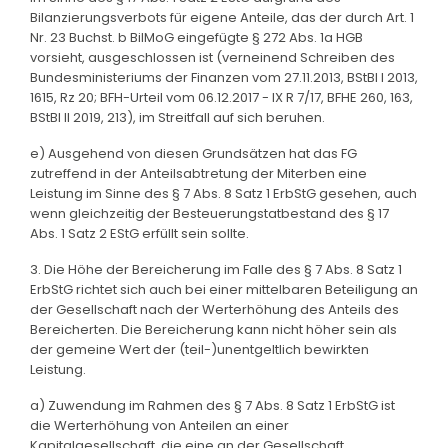
Bilanzierungsverbots für eigene Anteile, das der durch Art. 1
Nr. 23 Buchst. b BilMoG eingefügte § 272 Abs. 1a HGB
vorsieht, ausgeschlossen ist (verneinend Schreiben des
Bundesministeriums der Finanzen vom 27.11.2013, BStBl I 2013,
1615, Rz 20; BFH-Urteil vom 06.12.2017 - IX R 7/17, BFHE 260, 163,
BStBl II 2019, 213), im Streitfall auf sich beruhen.
e) Ausgehend von diesen Grundsätzen hat das FG
zutreffend in der Anteilsabtretung der Miterben eine
Leistung im Sinne des § 7 Abs. 8 Satz 1 ErbStG gesehen, auch
wenn gleichzeitig der Besteuerungstatbestand des § 17
Abs. 1 Satz 2 EStG erfüllt sein sollte.
3. Die Höhe der Bereicherung im Falle des § 7 Abs. 8 Satz 1
ErbStG richtet sich auch bei einer mittelbaren Beteiligung an
der Gesellschaft nach der Werterhöhung des Anteils des
Bereicherten. Die Bereicherung kann nicht höher sein als
der gemeine Wert der (teil-)unentgeltlich bewirkten
Leistung.
a) Zuwendung im Rahmen des § 7 Abs. 8 Satz 1 ErbStG ist
die Werterhöhung von Anteilen an einer
Kapitalgesellschaft, die eine an der Gesellschaft