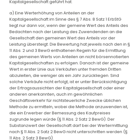
Kapitalgesellschaft geführt hat.
a) Eine Werterhöhung von Anteilen an der
Kapitalgesellschaft im Sinne des § 7 Abs. 8 Satz 1 ErbStG
liegt nur dann vor, wenn der gemeine Wert des Anteils des
Bedachten nach der Leistung des Zuwendenden an die
Gesellschaft den gemeinen Wert des Anteils vor der
Leistung übersteigt. Die Bewertung hat jeweils nach den in §
11 Abs. 2 und 3 BewG enthaltenen Regeln für die Ermittlung
des gemeinen Werts von Anteilen an nicht börsennotierten
Kapitalgesellschaften zu erfolgen. Danach ist der gemeine
Wert in erster Linie aus Verkäufen unter fremden Dritten
abzuleiten, die weniger als ein Jahr zurückliegen. Sind
solche Verkäufe nicht erfolgt, ist er unter Berücksichtigung
der Ertragsaussichten der Kapitalgesellschaft oder einer
anderen anerkannten, auch im gewöhnlichen
Geschäftsverkehr für nichtsteuerliche Zwecke üblichen
Methode zu ermitteln, wobei die Methode anzuwenden ist,
die ein Erwerber der Bemessung des Kaufpreises
zugrunde legen würde (§ 11 Abs. 2 Satz 2 BewG). Der
Substanzwert der Gesellschaft darf bei der Wertermittlung
nach § 11 Abs. 2 Satz 2 BewG nicht unterschritten werden (§
11 Abs. 2 Satz 3 BewG).