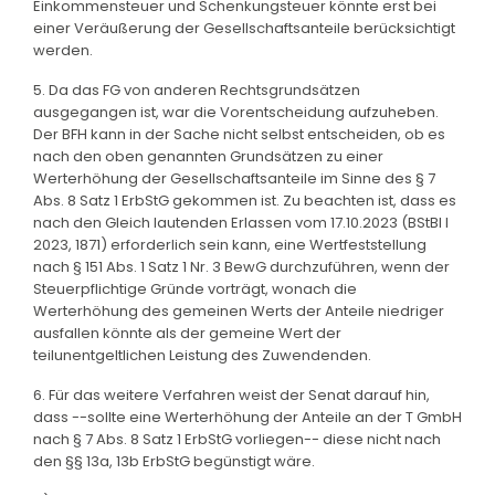
Einkommensteuer und Schenkungsteuer könnte erst bei
einer Veräußerung der Gesellschaftsanteile berücksichtigt
werden.
5. Da das FG von anderen Rechtsgrundsätzen
ausgegangen ist, war die Vorentscheidung aufzuheben.
Der BFH kann in der Sache nicht selbst entscheiden, ob es
nach den oben genannten Grundsätzen zu einer
Werterhöhung der Gesellschaftsanteile im Sinne des § 7
Abs. 8 Satz 1 ErbStG gekommen ist. Zu beachten ist, dass es
nach den Gleich lautenden Erlassen vom 17.10.2023 (BStBl I
2023, 1871) erforderlich sein kann, eine Wertfeststellung
nach § 151 Abs. 1 Satz 1 Nr. 3 BewG durchzuführen, wenn der
Steuerpflichtige Gründe vorträgt, wonach die
Werterhöhung des gemeinen Werts der Anteile niedriger
ausfallen könnte als der gemeine Wert der
teilunentgeltlichen Leistung des Zuwendenden.
6. Für das weitere Verfahren weist der Senat darauf hin,
dass --sollte eine Werterhöhung der Anteile an der T GmbH
nach § 7 Abs. 8 Satz 1 ErbStG vorliegen-- diese nicht nach
den §§ 13a, 13b ErbStG begünstigt wäre.