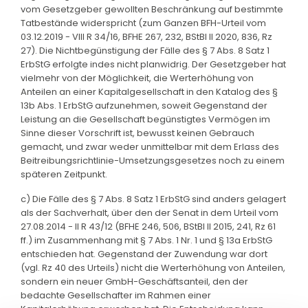
vom Gesetzgeber gewollten Beschränkung auf bestimmte
Tatbestände widerspricht (zum Ganzen BFH-Urteil vom
03.12.2019 - VIII R 34/16, BFHE 267, 232, BStBl II 2020, 836, Rz
27). Die Nichtbegünstigung der Fälle des § 7 Abs. 8 Satz 1
ErbStG erfolgte indes nicht planwidrig. Der Gesetzgeber hat
vielmehr von der Möglichkeit, die Werterhöhung von
Anteilen an einer Kapitalgesellschaft in den Katalog des §
13b Abs. 1 ErbStG aufzunehmen, soweit Gegenstand der
Leistung an die Gesellschaft begünstigtes Vermögen im
Sinne dieser Vorschrift ist, bewusst keinen Gebrauch
gemacht, und zwar weder unmittelbar mit dem Erlass des
Beitreibungsrichtlinie-Umsetzungsgesetzes noch zu einem
späteren Zeitpunkt.
c) Die Fälle des § 7 Abs. 8 Satz 1 ErbStG sind anders gelagert
als der Sachverhalt, über den der Senat in dem Urteil vom
27.08.2014 - II R 43/12 (BFHE 246, 506, BStBl II 2015, 241, Rz 61
ff.) im Zusammenhang mit § 7 Abs. 1 Nr. 1 und § 13a ErbStG
entschieden hat. Gegenstand der Zuwendung war dort
(vgl. Rz 40 des Urteils) nicht die Werterhöhung von Anteilen,
sondern ein neuer GmbH-Geschäftsanteil, den der
bedachte Gesellschafter im Rahmen einer