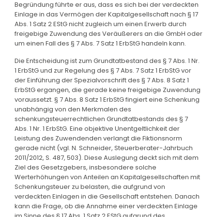
Begründung führte er aus, dass es sich bei der verdeckten
Einlage in das Vermögen der Kapitalgesellschaft nach § 17
Abs. 1 Satz 2 EStG nicht zugleich um einen Erwerb durch
freigebige Zuwendung des Veräußerers an die GmbH oder
um einen Fall des § 7 Abs. 7 Satz 1 ErbStG handeln kann.
Die Entscheidung ist zum Grundtatbestand des § 7 Abs. 1 Nr.
1 ErbStG und zur Regelung des § 7 Abs. 7 Satz 1 ErbStG vor
der Einführung der Spezialvorschrift des § 7 Abs. 8 Satz 1
ErbStG ergangen, die gerade keine freigebige Zuwendung
voraussetzt. § 7 Abs. 8 Satz 1 ErbStG fingiert eine Schenkung
unabhängig von den Merkmalen des
schenkungsteuerrechtlichen Grundtatbestands des § 7
Abs. 1 Nr. 1 ErbStG. Eine objektive Unentgeltlichkeit der
Leistung des Zuwendenden verlangt die Fiktionsnorm
gerade nicht (vgl. N. Schneider, Steuerberater-Jahrbuch
2011/2012, S. 487, 503). Diese Auslegung deckt sich mit dem
Ziel des Gesetzgebers, insbesondere solche
Werterhöhungen von Anteilen an Kapitalgesellschaften mit
Schenkungsteuer zu belasten, die aufgrund von
verdeckten Einlagen in die Gesellschaft entstehen. Danach
kann die Frage, ob die Annahme einer verdeckten Einlage
im Sinne des § 17 Abs. 1 Satz 2 EStG aufgrund des