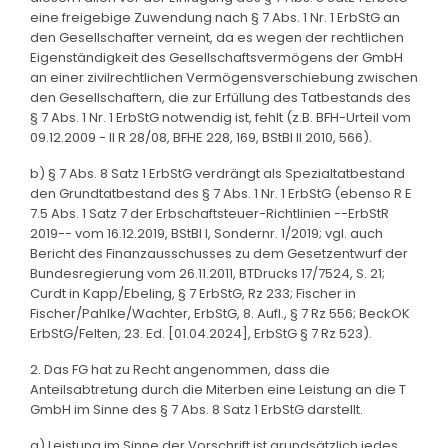
eine freigebige Zuwendung nach § 7 Abs. 1 Nr. 1 ErbStG an
den Gesellschafter verneint, da es wegen der rechtlichen
Eigenständigkeit des Gesellschaftsvermögens der GmbH
an einer zivilrechtlichen Vermögensverschiebung zwischen
den Gesellschaftern, die zur Erfüllung des Tatbestands des
§ 7 Abs. 1 Nr. 1 ErbStG notwendig ist, fehlt (z.B. BFH-Urteil vom
09.12.2009 - II R 28/08, BFHE 228, 169, BStBl II 2010, 566).
b) § 7 Abs. 8 Satz 1 ErbStG verdrängt als Spezialtatbestand
den Grundtatbestand des § 7 Abs. 1 Nr. 1 ErbStG (ebenso R E
7.5 Abs. 1 Satz 7 der Erbschaftsteuer-Richtlinien --ErbStR
2019-- vom 16.12.2019, BStBl I, Sondernr. 1/2019; vgl. auch
Bericht des Finanzausschusses zu dem Gesetzentwurf der
Bundesregierung vom 26.11.2011, BTDrucks 17/7524, S. 21;
Curdt in Kapp/Ebeling, § 7 ErbStG, Rz 233; Fischer in
Fischer/Pahlke/Wachter, ErbStG, 8. Aufl., § 7 Rz 556; BeckOK
ErbStG/Felten, 23. Ed. [01.04.2024], ErbStG § 7 Rz 523).
2. Das FG hat zu Recht angenommen, dass die
Anteilsabtretung durch die Miterben eine Leistung an die T
GmbH im Sinne des § 7 Abs. 8 Satz 1 ErbStG darstellt.
a) Leistung im Sinne der Vorschrift ist grundsätzlich jedes