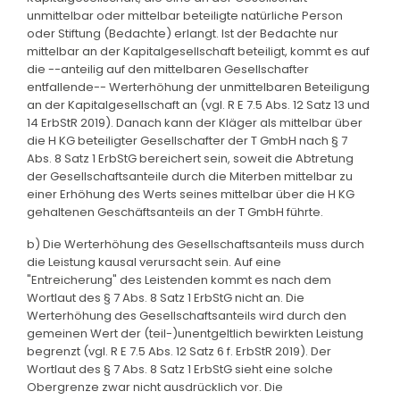
unmittelbar oder mittelbar beteiligte natürliche Person
oder Stiftung (Bedachte) erlangt. Ist der Bedachte nur
mittelbar an der Kapitalgesellschaft beteiligt, kommt es auf
die --anteilig auf den mittelbaren Gesellschafter
entfallende-- Werterhöhung der unmittelbaren Beteiligung
an der Kapitalgesellschaft an (vgl. R E 7.5 Abs. 12 Satz 13 und
14 ErbStR 2019). Danach kann der Kläger als mittelbar über
die H KG beteiligter Gesellschafter der T GmbH nach § 7
Abs. 8 Satz 1 ErbStG bereichert sein, soweit die Abtretung
der Gesellschaftsanteile durch die Miterben mittelbar zu
einer Erhöhung des Werts seines mittelbar über die H KG
gehaltenen Geschäftsanteils an der T GmbH führte.
b) Die Werterhöhung des Gesellschaftsanteils muss durch
die Leistung kausal verursacht sein. Auf eine
"Entreicherung" des Leistenden kommt es nach dem
Wortlaut des § 7 Abs. 8 Satz 1 ErbStG nicht an. Die
Werterhöhung des Gesellschaftsanteils wird durch den
gemeinen Wert der (teil-)unentgeltlich bewirkten Leistung
begrenzt (vgl. R E 7.5 Abs. 12 Satz 6 f. ErbStR 2019). Der
Wortlaut des § 7 Abs. 8 Satz 1 ErbStG sieht eine solche
Obergrenze zwar nicht ausdrücklich vor. Die