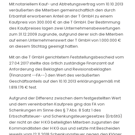
Mit notariellem Kauf- und Abtretungsvertrag vom 10.10.2013
veräußerten die Miterben gemeinschaftlich den durch
Erbanfall erworbenen Anteil an der T GmbH zu einem
Kaufpreis von 300.000 € an die T GmbH. Der Bestimmung
des Kaufpreises lagen zwei Unternehmensbewertungen
zum 31.12.2009 zugrunde, aufgrund derer sich die Miterben
auf einen Unternehmenswert der T GmbH von 1.000.000 €
an diesem Stichtag geeinigt hatten.
Mit an die T GmbH gerichtetem Feststellungsbescheid vom
27.04.2017 stellte das örtlich zuständige Finanzamt auf
Anforderung des Beklagten und Revisionsbeklagten
(Finanzamt --FA--) den Wert des veräußerten
Geschäftsanteils auf den 10.10.2013 erklärungsgemäß mit
1.819.176 € fest.
Aufgrund der Differenz zwischen dem festgestellten Wert
und dem vereinbarten Kaufpreis ging das FA von
Schenkungen im Sinne des § 7 Abs. 8 Satz 1 des
Erbschaftsteuer- und Schenkungsteuergesetzes (ErbStG)
der nicht an der H KG beteiligten Miterben zugunsten der
Kommanditisten der H KG aus und setzte mit Bescheiden
jeweils vom 12.11.2018 Schenkungsteuer gegen den Kläger