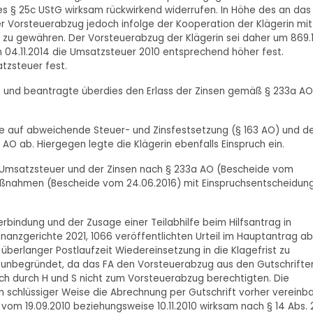
es § 25c UStG wirksam rückwirkend widerrufen. In Höhe des an das 
er Vorsteuerabzug jedoch infolge der Kooperation der Klägerin mit
 zu gewähren. Der Vorsteuerabzug der Klägerin sei daher um 869.
 04.11.2014 die Umsatzsteuer 2010 entsprechend höher fest.
tzsteuer fest.
in und beantragte überdies den Erlass der Zinsen gemäß § 233a AO
ge auf abweichende Steuer- und Zinsfestsetzung (§ 163 AO) und d
O ab. Hiergegen legte die Klägerin ebenfalls Einspruch ein.
r Umsatzsteuer und der Zinsen nach § 233a AO (Bescheide vom
smaßnahmen (Bescheide vom 24.06.2016) mit Einspruchsentscheidun
rbindung und der Zusage einer Teilabhilfe beim Hilfsantrag in
anzgerichte 2021, 1066 veröffentlichten Urteil im Hauptantrag ab
 überlanger Postlaufzeit Wiedereinsetzung in die Klagefrist zu
 unbegründet, da das FA den Vorsteuerabzug aus den Gutschrifte
ch durch H und S nicht zum Vorsteuerabzug berechtigten. Die
in schlüssiger Weise die Abrechnung per Gutschrift vorher vereinba
 vom 19.09.2010 beziehungsweise 10.11.2010 wirksam nach § 14 Abs. 