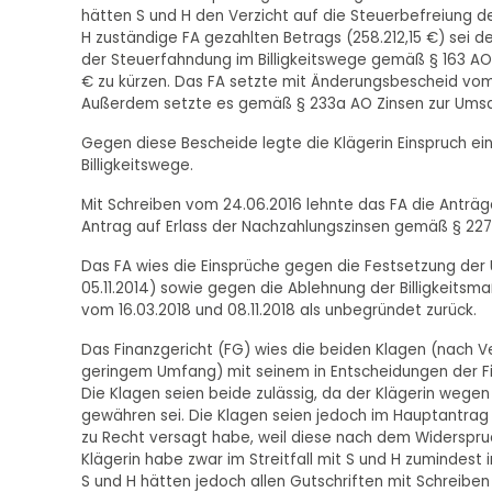
hätten S und H den Verzicht auf die Steuerbefreiung d
H zuständige FA gezahlten Betrags (258.212,15 €) sei d
der Steuerfahndung im Billigkeitswege gemäß § 163 AO
€ zu kürzen. Das FA setzte mit Änderungsbescheid vom
Außerdem setzte es gemäß § 233a AO Zinsen zur Umsa
Gegen diese Bescheide legte die Klägerin Einspruch e
Billigkeitswege.
Mit Schreiben vom 24.06.2016 lehnte das FA die Anträ
Antrag auf Erlass der Nachzahlungszinsen gemäß § 227 A
Das FA wies die Einsprüche gegen die Festsetzung de
05.11.2014) sowie gegen die Ablehnung der Billigkeit
vom 16.03.2018 und 08.11.2018 als unbegründet zurück.
Das Finanzgericht (FG) wies die beiden Klagen (nach Ve
geringem Umfang) mit seinem in Entscheidungen der Fin
Die Klagen seien beide zulässig, da der Klägerin wegen
gewähren sei. Die Klagen seien jedoch im Hauptantrag
zu Recht versagt habe, weil diese nach dem Widerspru
Klägerin habe zwar im Streitfall mit S und H zumindest 
S und H hätten jedoch allen Gutschriften mit Schreiben