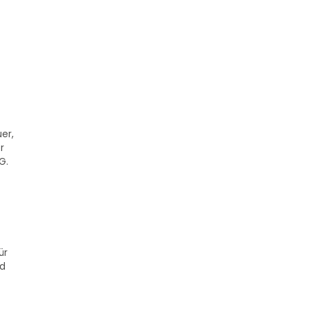
er,
r
G.
ür
nd