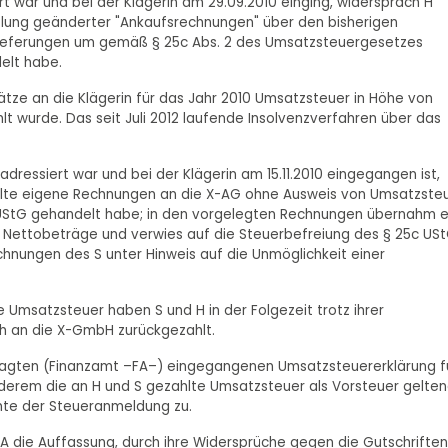
rt war und bei der Klägerin am 29.09.2010 einging, widersprach H
tlung geänderter "Ankaufsrechnungen" über den bisherigen
 Lieferungen um gemäß § 25c Abs. 2 des Umsatzsteuergesetzes
elt habe.
tze an die Klägerin für das Jahr 2010 Umsatzsteuer in Höhe von
lt wurde. Das seit Juli 2012 laufende Insolvenzverfahren über das
adressiert war und bei der Klägerin am 15.11.2010 eingegangen ist,
lte eigene Rechnungen an die X-AG ohne Ausweis von Umsatzsteu
c UStG gehandelt habe; in den vorgelegten Rechnungen übernahm e
ls Nettobeträge und verwies auf die Steuerbefreiung des § 25c USt
chnungen des S unter Hinweis auf die Unmöglichkeit einer
e Umsatzsteuer haben S und H in der Folgezeit trotz ihrer
h an die X-GmbH zurückgezahlt.
eklagten (Finanzamt –FA–) eingegangenen Umsatzsteuererklärung f
anderem die an H und S gezahlte Umsatzsteuer als Vorsteuer gelte
mte der Steueranmeldung zu.
FA die Auffassung, durch ihre Widersprüche gegen die Gutschriften