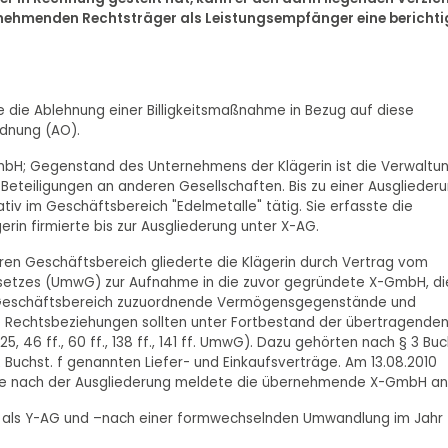
ehmenden Rechtsträger als Leistungsempfänger eine berichti
ie die Ablehnung einer Billigkeitsmaßnahme in Bezug auf diese
dnung (AO).
e GmbH; Gegenstand des Unternehmens der Klägerin ist die Verwaltu
eteiligungen an anderen Gesellschaften. Bis zu einer Ausglieder
v im Geschäftsbereich "Edelmetalle" tätig. Sie erfasste die
erin firmierte bis zur Ausgliederung unter X-AG.
ren Geschäftsbereich gliederte die Klägerin durch Vertrag vom
setzes (UmwG) zur Aufnahme in die zuvor gegründete X-GmbH, di
em Geschäftsbereich zuzuordnende Vermögensgegenstände und
ie Rechtsbeziehungen sollten unter Fortbestand der übertragende
25, 46 ff., 60 ff., 138 ff., 141 ff. UmwG). Dazu gehörten nach § 3 Buc
 Buchst. f genannten Liefer- und Einkaufsverträge. Am 13.08.2010
ätze nach der Ausgliederung meldete die übernehmende X-GmbH an
st als Y-AG und –nach einer formwechselnden Umwandlung im Jahr