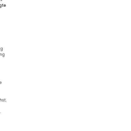
gte
ng
ung
e
n
hst.
.