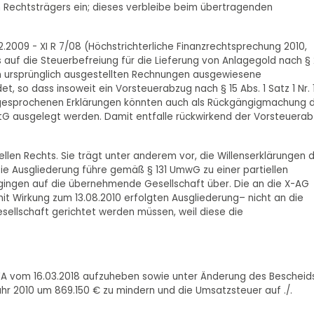
n Rechtsträgers ein; dieses verbleibe beim übertragenden
2.2009 - XI R 7/08 (Höchstrichterliche Finanzrechtsprechung 2010,
 auf die Steuerbefreiung für die Lieferung von Anlagegold nach §
den ursprünglich ausgestellten Rechnungen ausgewiesene
, so dass insoweit ein Vorsteuerabzug nach § 15 Abs. 1 Satz 1 Nr. 
ausgesprochenen Erklärungen könnten auch als Rückgängigmachung 
StG ausgelegt werden. Damit entfalle rückwirkend der Vorsteuera
iellen Rechts. Sie trägt unter anderem vor, die Willenserklärungen 
ie Ausgliederung führe gemäß § 131 UmwG zu einer partiellen
ingen auf die übernehmende Gesellschaft über. Die an die X-AG
it Wirkung zum 13.08.2010 erfolgten Ausgliederung– nicht an die
ellschaft gerichtet werden müssen, weil diese die
 FA vom 16.03.2018 aufzuheben sowie unter Änderung des Bescheid
hr 2010 um 869.150 € zu mindern und die Umsatzsteuer auf ./.