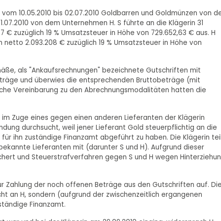
G) vom 10.05.2010 bis 02.07.2010 Goldbarren und Goldmünzen von 
.07.2010 von dem Unternehmen H. S führte an die Klägerin 31
€ zuzüglich 19 % Umsatzsteuer in Höhe von 729.652,63 € aus. H
netto 2.093.208 € zuzüglich 19 % Umsatzsteuer in Höhe von
mäße, als "Ankaufsrechnungen" bezeichnete Gutschriften mit
räge und überwies die entsprechenden Bruttobeträge (mit
tliche Vereinbarung zu den Abrechnungsmodalitäten hatten die
 im Zuge eines gegen einen anderen Lieferanten der Klägerin
dung durchsucht, weil jener Lieferant Gold steuerpflichtig an die
 für ihn zuständige Finanzamt abgeführt zu haben. Die Klägerin tei
bekannte Lieferanten mit (darunter S und H). Aufgrund dieser
ichert und Steuerstrafverfahren gegen S und H wegen Hinterziehu
ur Zahlung der noch offenen Beträge aus den Gutschriften auf. Di
cht an H, sondern (aufgrund der zwischenzeitlich ergangenen
ständige Finanzamt.