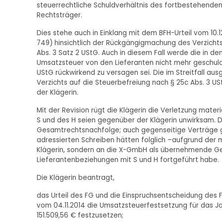
steuerrechtliche Schuldverhältnis des fortbestehende
Rechtsträger.
Dies stehe auch in Einklang mit dem BFH-Urteil vom 10.1
749) hinsichtlich der Rückgängigmachung des Verzichts
Abs. 3 Satz 2 UStG. Auch in diesem Fall werde die in 
Umsatzsteuer von den Lieferanten nicht mehr geschuldet
UStG rückwirkend zu versagen sei. Die im Streitfall 
Verzichts auf die Steuerbefreiung nach § 25c Abs. 3 U
der Klägerin.
Mit der Revision rügt die Klägerin die Verletzung mater
S und des H seien gegenüber der Klägerin unwirksam. D
Gesamtrechtsnachfolge; auch gegenseitige Verträge g
adressierten Schreiben hätten folglich –aufgrund der m
Klägerin, sondern an die X-GmbH als übernehmende Ges
Lieferantenbeziehungen mit S und H fortgeführt habe.
Die Klägerin beantragt,
das Urteil des FG und die Einspruchsentscheidung des
vom 04.11.2014 die Umsatzsteuerfestsetzung für das Ja
151.509,56 € festzusetzen;