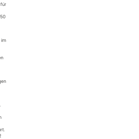
für
150
 im
en
gen
.
n
rt.
2