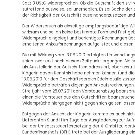
Satz 3 UStG widersprochen. Ob die Gutschrift den zivi
zutreffend ausweise, sei unerheblich. Es sei Sache der
der Richtigkeit der Gutschrift auseinanderzusetzen u
Der Widerspruch als einseitige empfangsbedürftige Wi
wirksam und sei an keine bestimmte Form und Frist ge
Widerspruch eingelegt und berichtigte Rechnungen über
erhaltenen Ankaufsrechnungen aufgelistet und diesen "
Die mit Wirkung vom 13.08.2010 erfolgten Umwandlung
seien zwar erst nach diesem Zeitpunkt ergangen. Sie s
als Ausstellerin der Gutschriften adressiert, aber unstr
Klägerin davon Kenntnis habe nehmen können (und dies
13.08.2010 für den Geschäftsbereich Edelmetalle zust
Widersprüche beträfen diejenigen Ankaufsrechnungen, a
Streitjahr vom 25.07.2011 den Vorsteuerabzug beanspruc
einen die Vorsteuer aus den Gutschriften beanspruche
Widersprüche hiergegen nicht gegen sich gelten lassen
Entgegen der Ansicht der Klägerin komme es auch nicht 
Lieferanten S und H im Zuge der Ausgliederung zur A
bei der Umsatzsteuerfestsetzung der X-GmbH zu berüc
Bundesfinanzhofs (BFH) trete bei der Ausgliederung e