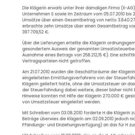
Die Klägerin erwarb unter ihrer damaligen Firma (X-A
Unternehmen S sowie im Zeitraum vom 05.07.2010 bis 21
Umsätze über einen Gesamtbetrag von netto 3.840.277 
erbrachte zehn Umsätze über einen Gesamtbetrag von 
397.709,52 €.
Über die Lieferungen erteilte die Klägerin ordnungsge
gesondertem Ausweis der genannten Umsatzsteuerbet
Ausnahme eines Betrags von 258.212,15 €). Eine schrif
Vertragsparteien nicht getroffen.
Am 21.07.2010 wurden die Geschäftsräume der Klägerin
eingeleiteten Ermittlungsverfahrens von der Steuerfahn
Klägerin geliefert hatte, ohne die Umsatzsteuer an das
der Steuerfahndung dabei weitere, dieser bisher nicht 
Hinweise konnten mit Hilfe der Klägerin 270.000 € ges
von Umsatzsteuer eingeleitet werden.
Mit Schreiben vom 03.08.2010 forderte H die Klägerin z
Beträge überwies die Klägerin am 02.09.2010 jedoch ni
Pfändungs- und Einziehungsverfügung) an das für H zu