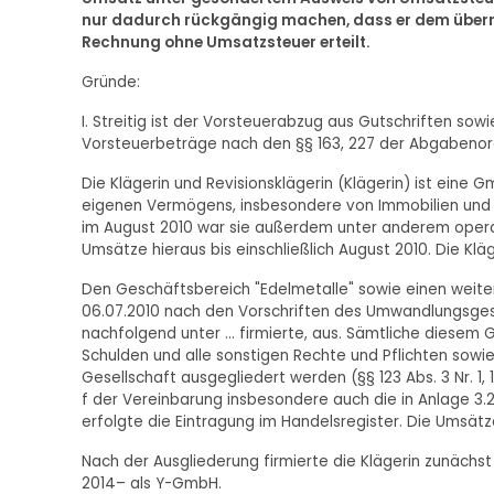
nur dadurch rückgängig machen, dass er dem übern
Rechnung ohne Umsatzsteuer erteilt.
Gründe:
I. Streitig ist der Vorsteuerabzug aus Gutschriften sow
Vorsteuerbeträge nach den §§ 163, 227 der Abgabenor
Die Klägerin und Revisionsklägerin (Klägerin) ist ein
eigenen Vermögens, insbesondere von Immobilien und B
im August 2010 war sie außerdem unter anderem operati
Umsätze hieraus bis einschließlich August 2010. Die Kläg
Den Geschäftsbereich "Edelmetalle" sowie einen weite
06.07.2010 nach den Vorschriften des Umwandlungsge
nachfolgend unter … firmierte, aus. Sämtliche dies
Schulden und alle sonstigen Rechte und Pflichten sow
Gesellschaft ausgegliedert werden (§§ 123 Abs. 3 Nr. 1, 1
f der Vereinbarung insbesondere auch die in Anlage 3.2
erfolgte die Eintragung im Handelsregister. Die Ums
Nach der Ausgliederung firmierte die Klägerin zunäch
2014– als Y-GmbH.