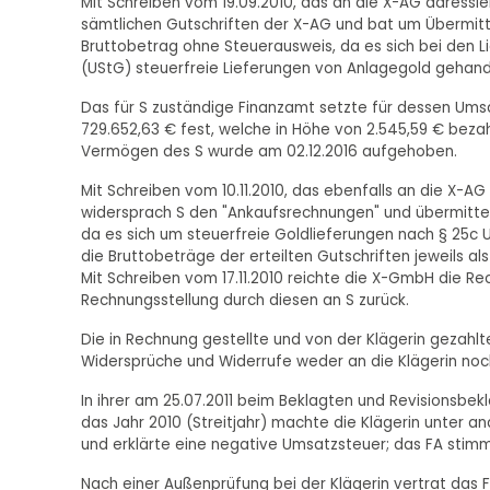
Mit Schreiben vom 19.09.2010, das an die X-AG adressie
sämtlichen Gutschriften der X-AG und bat um Übermit
Bruttobetrag ohne Steuerausweis, da es sich bei den
(UStG) steuerfreie Lieferungen von Anlagegold gehand
Das für S zuständige Finanzamt setzte für dessen Umsä
729.652,63 € fest, welche in Höhe von 2.545,59 € bezah
Vermögen des S wurde am 02.12.2016 aufgehoben.
Mit Schreiben vom 10.11.2010, das ebenfalls an die X-AG 
widersprach S den "Ankaufsrechnungen" und übermitte
da es sich um steuerfreie Goldlieferungen nach § 25
die Bruttobeträge der erteilten Gutschriften jeweils a
Mit Schreiben vom 17.11.2010 reichte die X-GmbH die Re
Rechnungsstellung durch diesen an S zurück.
Die in Rechnung gestellte und von der Klägerin gezahlt
Widersprüche und Widerrufe weder an die Klägerin noc
In ihrer am 25.07.2011 beim Beklagten und Revisionsb
das Jahr 2010 (Streitjahr) machte die Klägerin unter 
und erklärte eine negative Umsatzsteuer; das FA stim
Nach einer Außenprüfung bei der Klägerin vertrat das 