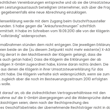
lrechtlichen Vereinbarungen entspreche und ob sie die Umsatzsteu
 am Leistungsaustausch beteiligten Unternehmer, sich über die Fra
nd gegebenenfalls eine neue Abrechnung einzuklagen.
llenserklärung werde mit dem Zugang beim Gutschriftaussteller
bunden. S habe gegen die "Ankaufsrechnungen" schriftlich
mittelt. H habe im Schreiben vom 19.09.2010 alle von der Klägerin
vollständig" widersprochen.
smaßnahmen stünden dem nicht entgegen. Die jeweiligen Erkläru
eien beide an die (zu diesem Zeitpunkt nicht mehr existente) X-A
ittig derart in den Machtbereich der Klägerin gelangt, dass die
 auch getan habe). Dass die Klägerin die Erklärungen der ab
ändigen X-GmbH zugeordnet habe, könne daran nichts ändern. Die
us denen die Klägerin in ihrer Umsatzsteuererklärung für das
ht habe. Die Klägerin verhalte sich widersprüchlich, wenn sie zum
, zugleich aber die noch im Besteuerungszeitraum 2010 erfolgten
 wolle.
darauf an, ob die zivilrechtlichen Vertragsverhältnisse mit den
ufnahme auf die X-GmbH übergegangen und die Widersprüche dahe
ksichtigen seien; denn nach der Rechtsprechung des
ines Geschäftsbetriebs der übernehmende Rechtsträger nicht in d