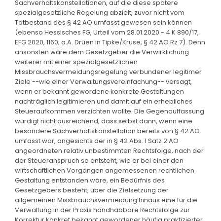
Sachverhaltskonstellationen, auf die diese spätere
spezialgesetzliche Regelung abzielt, zuvor nicht vom
Tatbestand des § 42 AO umfasst gewesen sein können
(ebenso Hessisches FG, Urteil vom 28.01.2020 - 4 K 890/17,
EFG 2020, 1160; a.A. Drüen in Tipke/Kruse, § 42 AO Rz 7). Denn
ansonsten wäre dem Gesetzgeber die Verwirklichung
weiterer mit einer spezialgesetzlichen
Missbrauchsvermeidungsregelung verbundener legitimer
Ziele --wie einer Verwaltungsvereinfachung-- versagt,
wenn er bekannt gewordene konkrete Gestaltungen
nachträglich legitimieren und damit auf ein erhebliches
Steueraufkommen verzichten wollte. Die Gegenauffassung
würdigt nicht ausreichend, dass selbst dann, wenn eine
besondere Sachverhaltskonstellation bereits von § 42 AO
umfasst war, angesichts der in § 42 Abs. 1 Satz 2 AO
angeordneten relativ unbestimmten Rechtsfolge, nach der
der Steueranspruch so entsteht, wie er bei einer den
wirtschaftlichen Vorgängen angemessenen rechtlichen
Gestaltung entstanden wäre, ein Bedürfnis des
Gesetzgebers besteht, über die Zielsetzung der
allgemeinen Missbrauchsvermeidung hinaus eine für die
Verwaltung in der Praxis handhabbare Rechtsfolge zur
Korrektur konkret bekannt gewordener häufig praktizierter