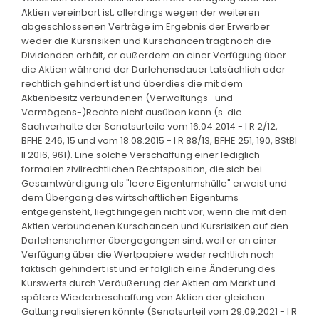
Aktien vereinbart ist, allerdings wegen der weiteren
abgeschlossenen Verträge im Ergebnis der Erwerber
weder die Kursrisiken und Kurschancen trägt noch die
Dividenden erhält, er außerdem an einer Verfügung über
die Aktien während der Darlehensdauer tatsächlich oder
rechtlich gehindert ist und überdies die mit dem
Aktienbesitz verbundenen (Verwaltungs- und
Vermögens-)Rechte nicht ausüben kann (s. die
Sachverhalte der Senatsurteile vom 16.04.2014 - I R 2/12,
BFHE 246, 15 und vom 18.08.2015 - I R 88/13, BFHE 251, 190, BStBl
II 2016, 961). Eine solche Verschaffung einer lediglich
formalen zivilrechtlichen Rechtsposition, die sich bei
Gesamtwürdigung als "leere Eigentumshülle" erweist und
dem Übergang des wirtschaftlichen Eigentums
entgegensteht, liegt hingegen nicht vor, wenn die mit den
Aktien verbundenen Kurschancen und Kursrisiken auf den
Darlehensnehmer übergegangen sind, weil er an einer
Verfügung über die Wertpapiere weder rechtlich noch
faktisch gehindert ist und er folglich eine Änderung des
Kurswerts durch Veräußerung der Aktien am Markt und
spätere Wiederbeschaffung von Aktien der gleichen
Gattung realisieren könnte (Senatsurteil vom 29.09.2021 - I R