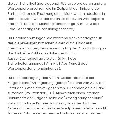
die zur Sicherheit übertragenen Wertpapiere durch andere
Wertpapiere ersetzen, die im Zeitpunkt der Einigung der
Parteien über die Ersetzung einen Marktwert mindestens in
Höhe des Marktwerts der durch sie ersetzten Wertpapiere
haben (s. Nr. 3 des Sicherheitenanhangs i.V.m. Nr. 3 des
Produktanhangs für Pensionsgeschäfte).
Für Barausschüttungen, die während der Zeit erfolgten, in
der die jeweiligen britischen Aktien auf die Klägerin
übertragen waren, musste sie am Tag der Ausschüttung an
die Bank eine Zahlung in Höhe des Brutto-
Ausschüttungsbetrags leisten (s. Nr. 3 des
Sicherheitenanhangs i.V.m. Nr. 3 Abs. 1 und 2 des
Wertpapierdarlehensanhangs).
Für die Übertragung des Aktien-Collaterals hatte die
Klägerin eine "Arrangierungsgebühr" in Höhe von 2,2 % der
unter den Aktien effektiv gezahlten Dividenden an die Bank
zu zahlen (im Streitjahr: ... €). Ausweislich eines internen
Dokuments der Klägerin sollte die "Arrangierungsgebühr"
wirtschaftlich die Prämie dafür sein, dass die Bank die
Aktien während der Laufzeit des Wertpapierdarlehens nicht
(oder im Rahmen eines Leerverkaufs nur mit zusätzlichem