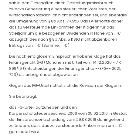
sah in den Geschäften einen Gestaltungsmissbrauch
zwecks Generierung eines steuerlichen Verlustes, der
wirtschaftlich tatsächlich nicht entstanden sei, und ebenfalls
die Umgehung von § 8b Abs. 7 KStG. Das FA erhöhte daher
das zu versteuernde Einkommen der Klägerin für das
Streitjahr um die bezogenen Dividenden in Höhe von ... €
abzüglich des nach § 8b Abs. 5 KStG nicht abziehbaren
Betrags von ... € (Summe: ... €).
Die nach erfolglosem Einspruch erhobene Klage hat das
Finanzgericht (FG) München mit Urteil vom 14.12.2020 - 7 K
899/19 (Entscheidungen der Finanzgerichte --EFG-- 2021,
723) als unbegründet abgewiesen.
Gegen das FG-Urteil richtet sich die Revision der Klägerin.
Sie beantragt,
das FG-Urteil aufzuheben und den
Körperschaftsteuerbescheid 2006 vom 05.02.2016 in Gestalt
der Einspruchsentscheidung vom 29.03.2019 dahingehend
zu ändern, dass das zu versteuernde Einkommen um ... €
gemindert wird.