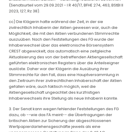
(Senatsurteil vom 29.09.2021 - I R 40/17, BFHE 274, 463, BStBl II
2023, 127, Rz 38).
cc) Die Klägerin hatte während der Zeit, in der sie
zivilrechtlich Inhaberin der Aktien gewesen war, auch die
Möglichkeit, die mit den Aktien verbundenen Stimmrechte
auszuüben. Nach den Feststellungen des FG wurde der
Inhaberwechsel über das elektronische Börsensystem
CREST abgewickelt, das automatisch eine zeitgleiche
Aktualisierung des von der betreffenden Aktiengesellschaft
geführten elektronischen Registers über die Anteilseigner
auslöste. Daher war der Klägerin die Ausübung ihrer
Stimmrechte für den Fall, dass eine Hauptversammlung in
den Zeitraum ihrer zivilrechtlichen Inhaberschaft der Aktien
gefallen wäre, auch faktisch möglich, weil die
Aktiengesellschaft ungeachtet des kurzfristigen
Inhaberwechsels ihre Stellung als neue Inhaberin kannte.
3. Der Senat kann wegen fehlender Feststellungen des FG
dazu, ob --wie das FA meint-- die Übertragungen der
britischen Aktien zur Sicherung der abgeschlossenen
Wertpapierdarlehensgeschäfte jeweils als eine