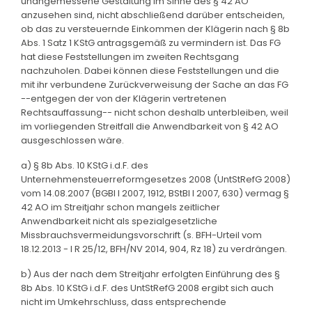
unangemessene Gestaltung im Sinne des § 42 AO
anzusehen sind, nicht abschließend darüber entscheiden,
ob das zu versteuernde Einkommen der Klägerin nach § 8b
Abs. 1 Satz 1 KStG antragsgemäß zu vermindern ist. Das FG
hat diese Feststellungen im zweiten Rechtsgang
nachzuholen. Dabei können diese Feststellungen und die
mit ihr verbundene Zurückverweisung der Sache an das FG
--entgegen der von der Klägerin vertretenen
Rechtsauffassung-- nicht schon deshalb unterbleiben, weil
im vorliegenden Streitfall die Anwendbarkeit von § 42 AO
ausgeschlossen wäre.
a) § 8b Abs. 10 KStG i.d.F. des
Unternehmensteuerreformgesetzes 2008 (UntStRefG 2008)
vom 14.08.2007 (BGBl I 2007, 1912, BStBl I 2007, 630) vermag §
42 AO im Streitjahr schon mangels zeitlicher
Anwendbarkeit nicht als spezialgesetzliche
Missbrauchsvermeidungsvorschrift (s. BFH-Urteil vom
18.12.2013 - I R 25/12, BFH/NV 2014, 904, Rz 18) zu verdrängen.
b) Aus der nach dem Streitjahr erfolgten Einführung des §
8b Abs. 10 KStG i.d.F. des UntStRefG 2008 ergibt sich auch
nicht im Umkehrschluss, dass entsprechende