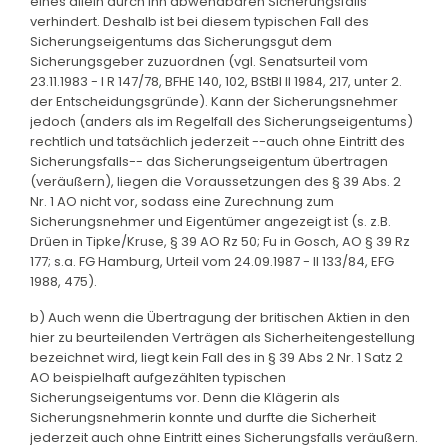
eines allein durch ihn abwendbaren Sicherungsfalls
verhindert. Deshalb ist bei diesem typischen Fall des
Sicherungseigentums das Sicherungsgut dem
Sicherungsgeber zuzuordnen (vgl. Senatsurteil vom
23.11.1983 - I R 147/78, BFHE 140, 102, BStBl II 1984, 217, unter 2.
der Entscheidungsgründe). Kann der Sicherungsnehmer
jedoch (anders als im Regelfall des Sicherungseigentums)
rechtlich und tatsächlich jederzeit --auch ohne Eintritt des
Sicherungsfalls-- das Sicherungseigentum übertragen
(veräußern), liegen die Voraussetzungen des § 39 Abs. 2
Nr. 1 AO nicht vor, sodass eine Zurechnung zum
Sicherungsnehmer und Eigentümer angezeigt ist (s. z.B.
Drüen in Tipke/Kruse, § 39 AO Rz 50; Fu in Gosch, AO § 39 Rz
177; s.a. FG Hamburg, Urteil vom 24.09.1987 - II 133/84, EFG
1988, 475).
b) Auch wenn die Übertragung der britischen Aktien in den
hier zu beurteilenden Verträgen als Sicherheitengestellung
bezeichnet wird, liegt kein Fall des in § 39 Abs 2 Nr. 1 Satz 2
AO beispielhaft aufgezählten typischen
Sicherungseigentums vor. Denn die Klägerin als
Sicherungsnehmerin konnte und durfte die Sicherheit
jederzeit auch ohne Eintritt eines Sicherungsfalls veräußern.