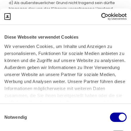
d) Als außersteuerlicher Grund nicht tragend sein dürfte
hingegen der von der Klägerin vorgetragene Umstand,
dass die von ihr abgeschlossenen Geschäfte
(Wertpapierpensionsgeschäfte, gegenläufige
Wertpapierdarlehensgeschäfte sowie
Sicherheitengestellung), wenn man sie gemeinsam
Diese Webseite verwendet Cookies
betrachtet, einen handelsrechtlichen Gewinn erzielt haben.
Denn auch bei verbundenen Geschäften kann jedes
Wir verwenden Cookies, um Inhalte und Anzeigen zu 
Geschäft einzeln auf das Vorliegen eines Missbrauchs der
personalisieren, Funktionen für soziale Medien anbieten zu 
Gestaltungsmöglichkeiten untersucht werden. Die
können und die Zugriffe auf unsere Website zu analysieren. 
Sicherheitengestellung hat bei isolierter Betrachtung nach
den bisherigen Feststellungen des FG --abgesehen von
Außerdem geben wir Informationen zu Ihrer Verwendung 
der Generierung eines Steuervorteils-- ausschließlich
unserer Website an unsere Partner für soziale Medien, 
Aufwand in Höhe der gezahlten "Arrangierungsgebühren"
Werbung und Analysen weiter. Unsere Partner führen diese 
von ... € verursacht und könnte damit für die Klägerin
Informationen möglicherweise mit weiteren Daten 
wirtschaftlich lediglich nachteilig gewesen sein.
zusammen, die Sie ihnen bereitgestellt haben oder die sie 
e) Sollte das FG keine außersteuerlichen Gründe für die
im Rahmen Ihrer Nutzung der Dienste gesammelt haben.
Besicherung der Wertpapierdarlehensgeschäfte
Einwilligungsauswahl
feststellen können, dürfte in der vereinbarten
Impressum
 | 
Datenschutz
Notwendig
Sicherheitengestellung eine missbräuchliche Gestaltung zu
sehen sein. Denn die Besicherung hätte dann allein dem
Zweck gedient, die mit den vereinnahmten Dividenden im