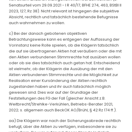
Senatsurteil vom 29.09.2021 - I R 40/17, BFHE 274, 463, BStBl II
2023, 127, Rz 38). Nicht relevant ist hingegen die subjektive
Absicht, rechtlich und tatsächlich bestehende Befugnisse
auch wahrnehmen zu wollen.
c) Bei der danach gebotenen objektiven
Betrachtungsweise kann es entgegen der Auffassung der
Vorinstanz keine Rolle spielen, ob die Klägerin tatsächlich
die auf sie übertragenen Aktien hat veräußern oder die mit
den Aktien verbundenen Stimmrechte hat ausüben wollen
oder ob sie dies tatsächlich auch getan hat. Entscheidend
ist vielmehr, ob der Klägerin die Ausübung der mit den
Aktien verbundenen Stimmrechte und die Möglichkeit zur
Realisation einer Kursänderung der Aktien rechtlich
zugestanden haben und ihr auch tatsächlich möglich
gewesen sind. Dies war auf der Grundlage der
Feststellungen des FG der Fall (gleicher Ansicht z.B.
Weitbrecht/Strehlke-Verkühlen, Betriebs-Berater 2021,
2022; s. allgemein auch BeckOK AO/Brühl, § 42 Rz 174 ff.).
aa) Die Klägerin war nach der Sicherungsabrede rechtlich
befugt, über die Aktien zu verfügen, insbesondere sie zu