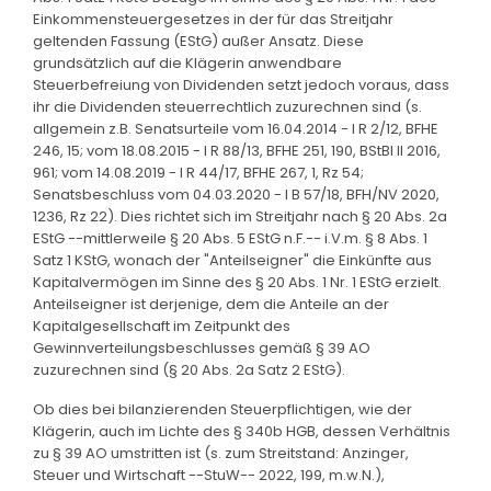
Einkommensteuergesetzes in der für das Streitjahr
geltenden Fassung (EStG) außer Ansatz. Diese
grundsätzlich auf die Klägerin anwendbare
Steuerbefreiung von Dividenden setzt jedoch voraus, dass
ihr die Dividenden steuerrechtlich zuzurechnen sind (s.
allgemein z.B. Senatsurteile vom 16.04.2014 - I R 2/12, BFHE
246, 15; vom 18.08.2015 - I R 88/13, BFHE 251, 190, BStBl II 2016,
961; vom 14.08.2019 - I R 44/17, BFHE 267, 1, Rz 54;
Senatsbeschluss vom 04.03.2020 - I B 57/18, BFH/NV 2020,
1236, Rz 22). Dies richtet sich im Streitjahr nach § 20 Abs. 2a
EStG --mittlerweile § 20 Abs. 5 EStG n.F.-- i.V.m. § 8 Abs. 1
Satz 1 KStG, wonach der "Anteilseigner" die Einkünfte aus
Kapitalvermögen im Sinne des § 20 Abs. 1 Nr. 1 EStG erzielt.
Anteilseigner ist derjenige, dem die Anteile an der
Kapitalgesellschaft im Zeitpunkt des
Gewinnverteilungsbeschlusses gemäß § 39 AO
zuzurechnen sind (§ 20 Abs. 2a Satz 2 EStG).
Ob dies bei bilanzierenden Steuerpflichtigen, wie der
Klägerin, auch im Lichte des § 340b HGB, dessen Verhältnis
zu § 39 AO umstritten ist (s. zum Streitstand: Anzinger,
Steuer und Wirtschaft --StuW-- 2022, 199, m.w.N.),