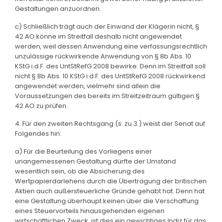
Gestaltungen anzuordnen.
c) Schließlich trägt auch der Einwand der Klägerin nicht, §
42 AO könne im Streitfall deshalb nicht angewendet
werden, weil dessen Anwendung eine verfassungsrechtlich
unzulässige rückwirkende Anwendung von § 8b Abs. 10
KStG i.d.F. des UntStRefG 2008 bewirke. Denn im Streitfall soll
nicht § 8b Abs. 10 KStG i.d.F. des UntStRefG 2008 rückwirkend
angewendet werden, vielmehr sind allein die
Voraussetzungen des bereits im Streitzeitraum gültigen §
42 AO zu prüfen.
4. Für den zweiten Rechtsgang (s. zu 3.) weist der Senat auf
Folgendes hin:
a) Für die Beurteilung des Vorliegens einer
unangemessenen Gestaltung dürfte der Umstand
wesentlich sein, ob die Absicherung des
Wertpapierdarlehens durch die Übertragung der britischen
Aktien auch außersteuerliche Gründe gehabt hat. Denn hat
eine Gestaltung überhaupt keinen über die Verschaffung
eines Steuervorteils hinausgehenden eigenen
wirtschaftlichen Zweck, ist dies ein gewichtiges Indiz für das