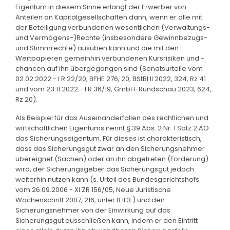
Eigentum in diesem Sinne erlangt der Erwerber von
Anteilen an Kapitalgesellschaften dann, wenn er alle mit
der Beteiligung verbundenen wesentlichen (Verwaltungs-
und Vermögens-)Rechte (insbesondere Gewinnbezugs-
und Stimmrechte) ausüben kann und die mit den
Wertpapieren gemeinhin verbundenen Kursrisiken und -
chancen auf ihn übergegangen sind (Senatsurteile vom
02.02.2022 - I R 22/20, BFHE 276, 20, BStBl II 2022, 324, Rz 41
und vom 23.11.2022 - I R 36/19, GmbH-Rundschau 2023, 624,
Rz 20).
Als Beispiel für das Auseinanderfallen des rechtlichen und
wirtschaftlichen Eigentums nennt § 39 Abs. 2 Nr. 1 Satz 2 AO
das Sicherungseigentum. Für dieses ist charakteristisch,
dass das Sicherungsgut zwar an den Sicherungsnehmer
übereignet (Sachen) oder an ihn abgetreten (Forderung)
wird, der Sicherungsgeber das Sicherungsgut jedoch
weiterhin nutzen kann (s. Urteil des Bundesgerichtshofs
vom 26.09.2006 - XI ZR 156/05, Neue Juristische
Wochenschrift 2007, 216, unter B.II.3.) und den
Sicherungsnehmer von der Einwirkung auf das
Sicherungsgut ausschließen kann, indem er den Eintritt