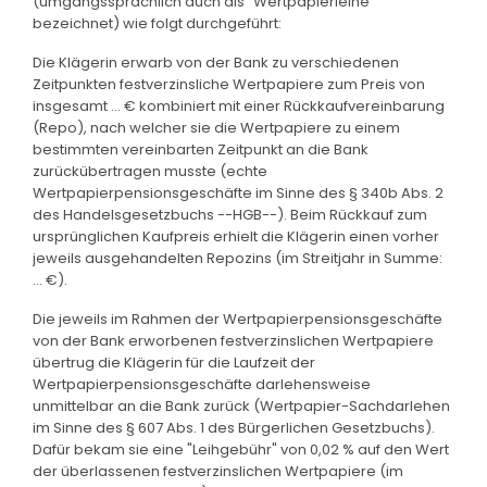
(umgangssprachlich auch als "Wertpapierleihe"
bezeichnet) wie folgt durchgeführt:
Die Klägerin erwarb von der Bank zu verschiedenen
Zeitpunkten festverzinsliche Wertpapiere zum Preis von
insgesamt ... € kombiniert mit einer Rückkaufvereinbarung
(Repo), nach welcher sie die Wertpapiere zu einem
bestimmten vereinbarten Zeitpunkt an die Bank
zurückübertragen musste (echte
Wertpapierpensionsgeschäfte im Sinne des § 340b Abs. 2
des Handelsgesetzbuchs --HGB--). Beim Rückkauf zum
ursprünglichen Kaufpreis erhielt die Klägerin einen vorher
jeweils ausgehandelten Repozins (im Streitjahr in Summe:
... €).
Die jeweils im Rahmen der Wertpapierpensionsgeschäfte
von der Bank erworbenen festverzinslichen Wertpapiere
übertrug die Klägerin für die Laufzeit der
Wertpapierpensionsgeschäfte darlehensweise
unmittelbar an die Bank zurück (Wertpapier-Sachdarlehen
im Sinne des § 607 Abs. 1 des Bürgerlichen Gesetzbuchs).
Dafür bekam sie eine "Leihgebühr" von 0,02 % auf den Wert
der überlassenen festverzinslichen Wertpapiere (im