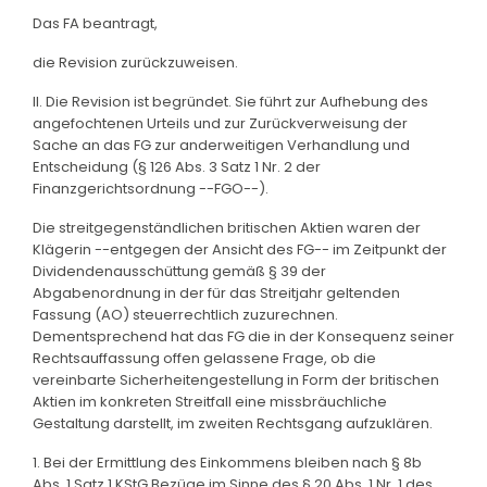
Das FA beantragt,
die Revision zurückzuweisen.
II. Die Revision ist begründet. Sie führt zur Aufhebung des
angefochtenen Urteils und zur Zurückverweisung der
Sache an das FG zur anderweitigen Verhandlung und
Entscheidung (§ 126 Abs. 3 Satz 1 Nr. 2 der
Finanzgerichtsordnung --FGO--).
Die streitgegenständlichen britischen Aktien waren der
Klägerin --entgegen der Ansicht des FG-- im Zeitpunkt der
Dividendenausschüttung gemäß § 39 der
Abgabenordnung in der für das Streitjahr geltenden
Fassung (AO) steuerrechtlich zuzurechnen.
Dementsprechend hat das FG die in der Konsequenz seiner
Rechtsauffassung offen gelassene Frage, ob die
vereinbarte Sicherheitengestellung in Form der britischen
Aktien im konkreten Streitfall eine missbräuchliche
Gestaltung darstellt, im zweiten Rechtsgang aufzuklären.
1. Bei der Ermittlung des Einkommens bleiben nach § 8b
Abs. 1 Satz 1 KStG Bezüge im Sinne des § 20 Abs. 1 Nr. 1 des