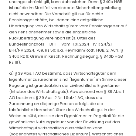
uneingeschränkt gilt, kann dahinstehen. Denn § 340b HGB
ist auf die im Streitfall vereinbarte Sicherheitengestellung
nicht anwendbar. Die Vorschrift gilt nur für echte
Pensionsgeschäfte, bei denen eine entgeltliche
Übertragung von Wirtschaftsgütern vom Pensionsgeber auf
den Pensionsnehmer sowie die entgeltliche
Rückübertragung vereinbart ist (s. Urteil des
Bundesfinanzhofs --BFH-- vom 11.01.2024 - IV R 24/21,
BFH/NV 2024, 769, Rz 50; s.a. Heymann/Roth, HGB, 2. Aufl., §
340b Rz 6; Grewe in Kirsch, Rechnungslegung, § 340b HGB
Rz 19).
a) § 39 Abs. 1 AO bestimmt, dass Wirtschaftsgüter dem
Eigentümer zuzurechnen sind. "Eigentümer" im Sinne dieser
Regelung ist grundsätzlich der zivilrechtliche Eigentümer
(Inhaber des Wirtschaftsguts). Abweichend von § 39 Abs. 1
AO bestimmt § 39 Abs. 2 Nr. 1 Satz 1 AO, dass die
Zurechnung an diejenige Person erfolgt, die die
tatsächliche Herrschaft über das Wirtschaftsgut in der
Weise ausübt, dass sie den Eigentümer im Regelfall für die
gewöhnliche Nutzungsdauer von der Einwirkung auf das
Wirtschaftsgut wirtschaftlich ausschließen kann
(sogenanntes wirtschaftliches Eigentum). Wirtschaftliches