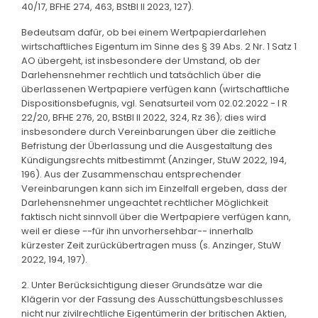
40/17, BFHE 274, 463, BStBl II 2023, 127).
Bedeutsam dafür, ob bei einem Wertpapierdarlehen
wirtschaftliches Eigentum im Sinne des § 39 Abs. 2 Nr. 1 Satz 1
AO übergeht, ist insbesondere der Umstand, ob der
Darlehensnehmer rechtlich und tatsächlich über die
überlassenen Wertpapiere verfügen kann (wirtschaftliche
Dispositionsbefugnis, vgl. Senatsurteil vom 02.02.2022 - I R
22/20, BFHE 276, 20, BStBl II 2022, 324, Rz 36); dies wird
insbesondere durch Vereinbarungen über die zeitliche
Befristung der Überlassung und die Ausgestaltung des
Kündigungsrechts mitbestimmt (Anzinger, StuW 2022, 194,
196). Aus der Zusammenschau entsprechender
Vereinbarungen kann sich im Einzelfall ergeben, dass der
Darlehensnehmer ungeachtet rechtlicher Möglichkeit
faktisch nicht sinnvoll über die Wertpapiere verfügen kann,
weil er diese --für ihn unvorhersehbar-- innerhalb
kürzester Zeit zurückübertragen muss (s. Anzinger, StuW
2022, 194, 197).
2. Unter Berücksichtigung dieser Grundsätze war die
Klägerin vor der Fassung des Ausschüttungsbeschlusses
nicht nur zivilrechtliche Eigentümerin der britischen Aktien,