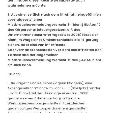
der Inhaber dieser Rechte sie subjektiv auch
wahrnehmen möchte.
3. Aus einer zeitlich nach dem Streitjahr eingeführten
spezialgesetzlichen
Missbrauchsvermeidungsvorschrift (hier: § 8b Abs. 10
des Körperschaftsteuergesetzes i.d.F. des
Unternehmensteuerreformgesetzes 2008) lässt sich
nicht im Wege eines Umkehrschlusses die Folgerung
ziehen, dass eine von ihr erfasste
Sachverhaltskonstellation vor dem Inkrafttreten den
Tatbestand der allgemeinen
Missbrauchsvermeidungsvorschrift des § 42 AO nicht
erfüllen kann.
Gründe:
I. Die Klägerin und Revisionsklägerin (Klägerin), eine
Aktiengesellschaft, hatte im Jahr 2006 (Streitjahr) mit der
...bank (Bank) auf der Grundlage eines am ...2006
geschlossenen Rahmenvertrags zahlreiche
Wertpapierpensionsgeschäfte mit zeitgleichen
gegenläufigen Wertpapierdarlehensgeschäften