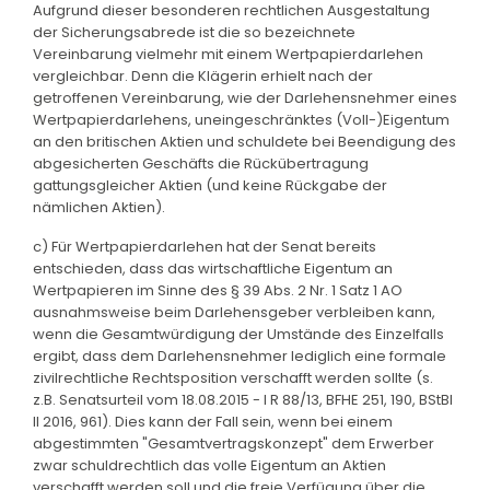
Aufgrund dieser besonderen rechtlichen Ausgestaltung
der Sicherungsabrede ist die so bezeichnete
Vereinbarung vielmehr mit einem Wertpapierdarlehen
vergleichbar. Denn die Klägerin erhielt nach der
getroffenen Vereinbarung, wie der Darlehensnehmer eines
Wertpapierdarlehens, uneingeschränktes (Voll-)Eigentum
an den britischen Aktien und schuldete bei Beendigung des
abgesicherten Geschäfts die Rückübertragung
gattungsgleicher Aktien (und keine Rückgabe der
nämlichen Aktien).
c) Für Wertpapierdarlehen hat der Senat bereits
entschieden, dass das wirtschaftliche Eigentum an
Wertpapieren im Sinne des § 39 Abs. 2 Nr. 1 Satz 1 AO
ausnahmsweise beim Darlehensgeber verbleiben kann,
wenn die Gesamtwürdigung der Umstände des Einzelfalls
ergibt, dass dem Darlehensnehmer lediglich eine formale
zivilrechtliche Rechtsposition verschafft werden sollte (s.
z.B. Senatsurteil vom 18.08.2015 - I R 88/13, BFHE 251, 190, BStBl
II 2016, 961). Dies kann der Fall sein, wenn bei einem
abgestimmten "Gesamtvertragskonzept" dem Erwerber
zwar schuldrechtlich das volle Eigentum an Aktien
verschafft werden soll und die freie Verfügung über die